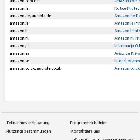
amazon.com.be
amazon.com.b
amazon.fr
Notice:Protec
amazon.de, audible.de
Amazon.de Da
amazon.ie
Amazon.ie Pri
amazon.it
Amazon.it Inf
amazon.nl
Amazon.nl Pri
amazon.pl
Informacja O
amazon.es
Aviso de Priv
amazon.se
Integritetsm
amazon.co.uk, audible.co.uk
Amazon.co.uk 
Teilnahmevereinbarung
Programmrichtlinien
Nutzungsbestimmungen
Kontaktiere uns