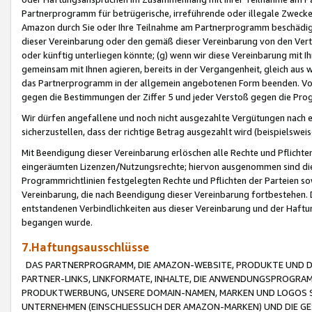
Partnerprogramm für betrügerische, irreführende oder illegale Zwecke
Amazon durch Sie oder Ihre Teilnahme am Partnerprogramm beschädig
dieser Vereinbarung oder den gemäß dieser Vereinbarung von den Vertr
oder künftig unterliegen könnte; (g) wenn wir diese Vereinbarung mit I
gemeinsam mit Ihnen agieren, bereits in der Vergangenheit, gleich aus
das Partnerprogramm in der allgemein angebotenen Form beenden. Vors
gegen die Bestimmungen der Ziffer 5 und jeder Verstoß gegen die Prog
Wir dürfen angefallene und noch nicht ausgezahlte Vergütungen nach 
sicherzustellen, dass der richtige Betrag ausgezahlt wird (beispielsw
Mit Beendigung dieser Vereinbarung erlöschen alle Rechte und Pflichte
eingeräumten Lizenzen/Nutzungsrechte; hiervon ausgenommen sind die in 
Programmrichtlinien festgelegten Rechte und Pflichten der Parteien sow
Vereinbarung, die nach Beendigung dieser Vereinbarung fortbestehen. D
entstandenen Verbindlichkeiten aus dieser Vereinbarung und der Haft
begangen wurde.
7.Haftungsausschlüsse
DAS PARTNERPROGRAMM, DIE AMAZON-WEBSITE, PRODUKTE UND DI
PARTNER-LINKS, LINKFORMATE, INHALTE, DIE ANWENDUNGSPROGR
PRODUKTWERBUNG, UNSERE DOMAIN-NAMEN, MARKEN UND LOGOS S
UNTERNEHMEN (EINSCHLIESSLICH DER AMAZON-MARKEN) UND DIE GE