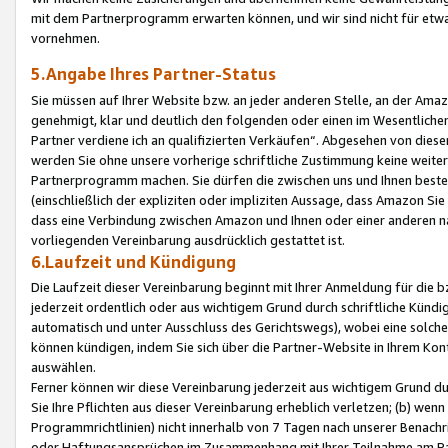
mit dem Partnerprogramm erwarten können, und wir sind nicht für etwa
vornehmen.
5.Angabe Ihres Partner-Status
Sie müssen auf Ihrer Website bzw. an jeder anderen Stelle, an der Am
genehmigt, klar und deutlich den folgenden oder einen im Wesentlichen
Partner verdiene ich an qualifizierten Verkäufen“. Abgesehen von die
werden Sie ohne unsere vorherige schriftliche Zustimmung keine weite
Partnerprogramm machen. Sie dürfen die zwischen uns und Ihnen best
(einschließlich der expliziten oder impliziten Aussage, dass Amazon Si
dass eine Verbindung zwischen Amazon und Ihnen oder einer anderen natü
vorliegenden Vereinbarung ausdrücklich gestattet ist.
6.Laufzeit und Kündigung
Die Laufzeit dieser Vereinbarung beginnt mit Ihrer Anmeldung für die 
jederzeit ordentlich oder aus wichtigem Grund durch schriftliche Kündi
automatisch und unter Ausschluss des Gerichtswegs), wobei eine solch
können kündigen, indem Sie sich über die Partner-Website in Ihrem Ko
auswählen.
Ferner können wir diese Vereinbarung jederzeit aus wichtigem Grund dur
Sie Ihre Pflichten aus dieser Vereinbarung erheblich verletzen; (b) wen
Programmrichtlinien) nicht innerhalb von 7 Tagen nach unserer Benachr
oder Haftungsansprüchen im Zusammenhang mit Ihrer Teilnahme am Pa