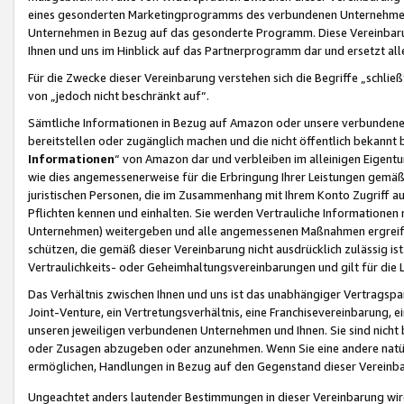
eines gesonderten Marketingprogramms des verbundenen Unternehmens
Unternehmen in Bezug auf das gesonderte Programm. Diese Vereinbarung
Ihnen und uns im Hinblick auf das Partnerprogramm dar und ersetzt al
Für die Zwecke dieser Vereinbarung verstehen sich die Begriffe „schließ
von „jedoch nicht beschränkt auf“.
Sämtliche Informationen in Bezug auf Amazon oder unsere verbunde
bereitstellen oder zugänglich machen und die nicht öffentlich bekannt bz
Informationen
“ von Amazon dar und verbleiben im alleinigen Eigent
wie dies angemessenerweise für die Erbringung Ihrer Leistungen gemäß d
juristischen Personen, die im Zusammenhang mit Ihrem Konto Zugriff au
Pflichten kennen und einhalten. Sie werden Vertrauliche Informationen 
Unternehmen) weitergeben und alle angemessenen Maßnahmen ergreifen
schützen, die gemäß dieser Vereinbarung nicht ausdrücklich zulässig is
Vertraulichkeits- oder Geheimhaltungsvereinbarungen und gilt für die
Das Verhältnis zwischen Ihnen und uns ist das unabhängiger Vertragspa
Joint-Venture, ein Vertretungsverhältnis, eine Franchisevereinbarung, 
unseren jeweiligen verbundenen Unternehmen und Ihnen. Sie sind ni
oder Zusagen abzugeben oder anzunehmen. Wenn Sie eine andere natürli
ermöglichen, Handlungen in Bezug auf den Gegenstand dieser Vereinbar
Ungeachtet anders lautender Bestimmungen in dieser Vereinbarung wird