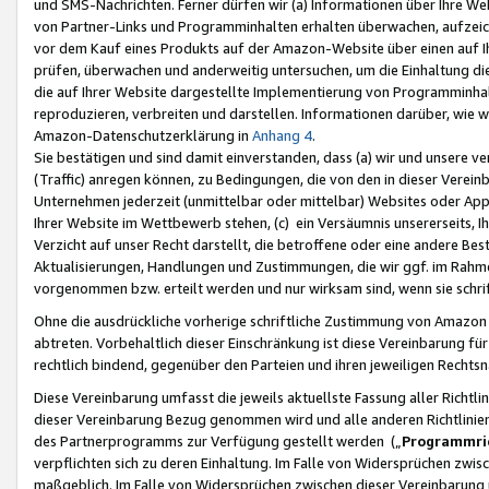
und SMS-Nachrichten. Ferner dürfen wir (a) Informationen über Ihre We
von Partner-Links und Programminhalten erhalten überwachen, aufzei
vor dem Kauf eines Produkts auf der Amazon-Website über einen auf Ih
prüfen, überwachen und anderweitig untersuchen, um die Einhaltung dies
die auf Ihrer Website dargestellte Implementierung von Programminhalt
reproduzieren, verbreiten und darstellen. Informationen darüber, wie w
Amazon-Datenschutzerklärung in
Anhang 4
.
Sie bestätigen und sind damit einverstanden, dass (a) wir und unsere 
(Traffic) anregen können, zu Bedingungen, die von den in dieser Vere
Unternehmen jederzeit (unmittelbar oder mittelbar) Websites oder Appl
Ihrer Website im Wettbewerb stehen, (c) ein Versäumnis unsererseits, I
Verzicht auf unser Recht darstellt, die betroffene oder eine andere B
Aktualisierungen, Handlungen und Zustimmungen, die wir ggf. im Rahme
vorgenommen bzw. erteilt werden und nur wirksam sind, wenn sie schri
Ohne die ausdrückliche vorherige schriftliche Zustimmung von Amazon
abtreten. Vorbehaltlich dieser Einschränkung ist diese Vereinbarung f
rechtlich bindend, gegenüber den Parteien und ihren jeweiligen Rech
Diese Vereinbarung umfasst die jeweils aktuellste Fassung aller Richtli
dieser Vereinbarung Bezug genommen wird und alle anderen Richtlinie
des Partnerprogramms zur Verfügung gestellt werden („
Programmric
verpflichten sich zu deren Einhaltung. Im Falle von Widersprüchen zwi
maßgeblich. Im Falle von Widersprüchen zwischen dieser Vereinbarun