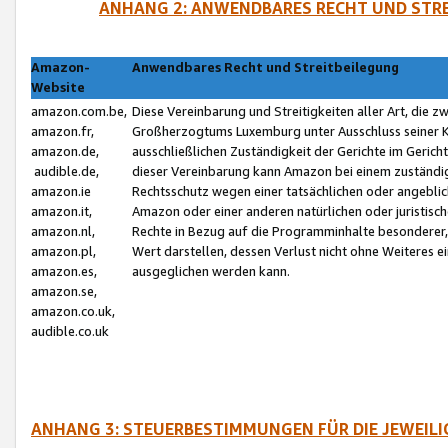
ANHANG 2: ANWENDBARES RECHT UND STRE
Amazon-
Anwendbares Recht und Streitbeilegung
Website
amazon.com.be,
Diese Vereinbarung und Streitigkeiten aller Art, die 
amazon.fr,
Großherzogtums Luxemburg unter Ausschluss seiner Kol
amazon.de,
ausschließlichen Zuständigkeit der Gerichte im Geri
audible.de,
dieser Vereinbarung kann Amazon bei einem zuständig
amazon.ie
Rechtsschutz wegen einer tatsächlichen oder angebli
amazon.it,
Amazon oder einer anderen natürlichen oder juristisc
amazon.nl,
Rechte in Bezug auf die Programminhalte besonderer,
amazon.pl,
Wert darstellen, dessen Verlust nicht ohne Weiteres e
amazon.es,
ausgeglichen werden kann.
amazon.se,
amazon.co.uk,
audible.co.uk
ANHANG 3: STEUERBESTIMMUNGEN FÜR DIE JEWEIL