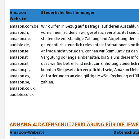
Amazon-
Steuerliche Bestimmungen
Website
amazon.com.be,
Wir dürfen in Bezug auf Beträge, auf deren Auszahlun
amazon.fr,
vornehmen, zu denen wir gesetzlich verpflichtet sind
amazon.de,
stellen die vollständige Zahlung und Abgeltung der 
audible.de,
gelegentlich steuerlich relevante Informationen von I
amazon.ie
Anfrage nicht vorlegen, können wir (kumulativ zu de
amazon.it,
Vergütung so lange einbehalten, bis Sie uns diese Inf
amazon.nl,
dass wir Sie betreffend nicht zur Einholung steuerlich 
amazon.pl,
könnten Sie gesetzlich verpflichtet sein, Amazon Meh
amazon.es,
Anforderungen an eine gültige MwSt.-Rechnung erfüllt
amazon.se,
zahlen.
amazon.co.uk,
audible.co.uk
ANHANG 4: DATENSCHUTZERKLÄRUNG FÜR DIE JEWE
Amazon-Website
Datenschutz