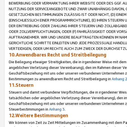
BEWERBUNG ODER VERMARKTUNG IHRER WEBSITE ODER DES GGF. AUF 
NUTZUNG DER SERVICEANGEBOTE UND ZWAR UNABHÄNGIG DAVON, O
GESETZLICHEN BESTIMMUNGEN ZULÄSSIG IST ODER NICHT, (D) EINE
(EINSCHLIESSLICH EINER PROGRAMMRICHTLINIE), (E) IHREN STEUER
DER EINTREIBUNG ODER ZAHLUNG IHRER STEUERN UND ZOLLABGAB
ODER ZOLLVERPFLICHTUNGEN, ODER (F) FAHRLÄSSIGKEIT ODER VORS
AUFTRAGNEHMER. WIR UND UNSERE BEAUFTRAGTEN KÖNNEN IM NAME
GERICHTLICHE SCHRITTE EINLEITEN UND JEDE PROZESSUALE HAND
VERTEIDIGEN, ODER UM RECHTE AUCH ZUM ZWECK DER DURCHSETZU
10.Anwendbares Recht und Streitbeilegung
Die Beilegung etwaiger Streitigkeiten, die in irgendeiner Weise mit de
angeblichen Verletzung dieser Vereinbarung), den im Rahmen dieser Ve
Geschäftsbeziehung mit uns oder unseren verbundenen Unternehmen zu
Bestimmungen zu anwendbarem Recht und Streitbeilegung in
Anhang 
11.Steuern
Steuern und damit verbundene Verpflichtungen, die in irgendeiner Wei
tatsächlichen oder angeblichen Verletzung dieser Vereinbarung), den 
Geschäftsbeziehung mit uns oder unseren verbundenen Unternehmen z
Steuerbestimmungen in
Anhang 3
.
12.Weitere Bestimmungen
Wir können von Zeit zu Zeit Mitteilungen im Zusammenhang mit dem Par