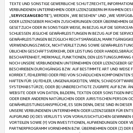
TEXTE UND SONSTIGE GEWERBLICHE SCHUTZRECHTE, INFORMATIONE
VERBUNDENEN UNTERNEHMEN ODER LIZENZGEBERN IM RAHMEN DES
„
SERVICEANGEBOTE
“), WERDEN „WIE BESEHEN“ UND „WIE VERFÜ
ODER LIZENZGEBER MACHEN ZUSICHERUNGEN ODER ÜBERNEHMEN GEW
GESETZLICH ODER IN SONSTIGER WEISE, IN BEZUG AUF DIE SERVI
SCHLIESSEN JEGLICHE GEWÄHRLEISTUNGEN IN BEZUG AUF DIE SERVI
GEWÄHRLEISTUNGEN BEZÜGLICH RECHTSMÄNGELN, MARKTGÄNGIGKEIT
VERWENDUNGSZWECK, NICHTVERLETZUNG SOWIE GEWÄHRLEISTUNGEN 
ÜBLICHEN GESCHÄFTSVERKEHR, DER LEISTUNG ODER HANDELSBRÄUCH
BESCHAFFENHEIT, MERKMALE, FUNKTIONEN, DEN LEISTUNGSUMFANG 
NOCH UNSERE VERBUNDENEN UNTERNEHMEN ODER LIZENZGEBER GEWÄ
BESCHRIEBEN DURCHGÄNGIG BZW. AUF BESTIMMTE ART UND WEISE
KORREKT, FEHLERFREI ODER FREI VON SCHÄDLICHEN KOMPONENTEN
HAFTEN FÜR: (A) FEHLER, UNGENAUIGKEITEN, VIREN, SCHADSOFTW
SYSTEMABSTÜRZE; ODER (B) UNBERECHTIGTE ZUGRIFFE AUF BZW. 
WEBSITE ODER VON DATEN, BILDERN, TEXTEN ODER SONSTIGEN INF
ODER EINER ANDEREN NATÜRLICHEN ODER JURISTISCHEN PERSON OD
GEWÄHRLEISTUNGSANSPRÜCHE, ES SEIN DENN, DIESE SIND IN DIES
UNSERE VERBUNDENEN UNTERNEHMEN ODER LIZENZGEBER FÜR EN
AUFGRUND (X) DES VERLUSTS VON VORAUSSICHTLICHEN GEWINNEN
VORTEILEN SOWIE (Y) VON INVESTITIONEN, AUFWENDUNGEN ODER VE
PARTNERPROGRAMM VORNEHMEN BZW. ÜBERNEHMEN ODER (Z) DER 