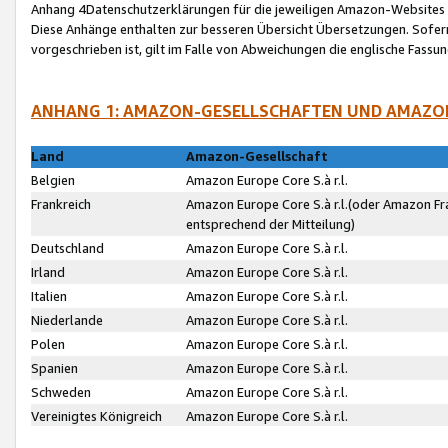
Anhang 4Datenschutzerklärungen für die jeweiligen Amazon-Websites
Diese Anhänge enthalten zur besseren Übersicht Übersetzungen. Sofe
vorgeschrieben ist, gilt im Falle von Abweichungen die englische Fass
ANHANG 1: AMAZON-GESELLSCHAFTEN UND AMAZO
Land
Amazon-Gesellschaft
Belgien
Amazon Europe Core S.à r.l.
Frankreich
Amazon Europe Core S.à r.l.(oder Amazon Fr
entsprechend der Mitteilung)
Deutschland
Amazon Europe Core S.à r.l.
Irland
Amazon Europe Core S.à r.l.
Italien
Amazon Europe Core S.à r.l.
Niederlande
Amazon Europe Core S.à r.l.
Polen
Amazon Europe Core S.à r.l.
Spanien
Amazon Europe Core S.à r.l.
Schweden
Amazon Europe Core S.à r.l.
Vereinigtes Königreich
Amazon Europe Core S.à r.l.