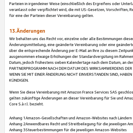
Parteien in irgendeiner Weise (einschließlich des Ergreifens oder Unt
veranlasst oder verpflichtet wird, die mit US-Gesetzen, Vorschriften,
für eine der Parteien dieser Vereinbarung gelten.
13.Änderungen
Wir behalten uns das Recht vor, einzelne oder alle Bestimmungen diese
Änderungsmitteilung, eine geänderte Vereinbarung oder eine geänderte 
über die entsprechende Änderung per E-Mail an Ihre zu diesem Zeitpun
ausgenommen etwaige Erhöhungen der Standardvergütung im Rahmen
Datum, jedoch frühestens sieben Kalendertage nach dem Datum, an de
PARTNERPROGRAMM NACH DEM DATUM DES WIRKSAMWERDENS DER Ä
WENN SIE MIT EINER ÄNDERUNG NICHT EINVERSTANDEN SIND, HABEN S
KÜNDIGEN.
Wenn Sie diese Vereinbarung mit Amazon France Services SAS geschlo
gelten zukünftige Änderungen an dieser Vereinbarung für Sie und Ama
Core S.à r.l. bezieht.
Anhang 1Amazon-Gesellschaften und Amazon-Websites nach Ländern
Anhang 2Anwendbares Recht und Streitbeilegung für die jeweiligen 
Anhang 3Steuerbestimmungen für die jeweiligen Amazon-Websites