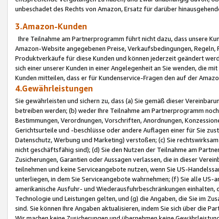
unbeschadet des Rechts von Amazon, Ersatz für darüber hinausgehen
3.Amazon-Kunden
Ihre Teilnahme am Partnerprogramm führt nicht dazu, dass unsere Kun
Amazon-Website angegebenen Preise, Verkaufsbedingungen, Regeln, Ri
Produktverkäufe für diese Kunden und können jederzeit geändert werde
sich einer unserer Kunden in einer Angelegenheit an Sie wenden, die 
Kunden mitteilen, dass er für Kundenservice-Fragen den auf der Ama
4.Gewährleistungen
Sie gewährleisten und sichern zu, dass (a) Sie gemäß dieser Vereinba
betreiben werden; (b) weder Ihre Teilnahme am Partnerprogramm noch d
Bestimmungen, Verordnungen, Vorschriften, Anordnungen, Konzessionen,
Gerichtsurteile und -beschlüsse oder andere Auflagen einer für Sie zu
Datenschutz, Werbung und Marketing) verstoßen; (c) Sie rechtswirksam 
nicht geschäftsfähig sind); (d) Sie den Nutzen der Teilnahme am Partne
Zusicherungen, Garantien oder Aussagen verlassen, die in dieser Verein
teilnehmen und keine Serviceangebote nutzen, wenn Sie US-Handelssa
unterliegen, in dem Sie Serviceangebote wahrnehmen; (f) Sie alle US
amerikanische Ausfuhr- und Wiederausfuhrbeschränkungen einhalten, 
Technologie und Leistungen gelten, und (g) die Angaben, die Sie im 
sind. Sie können Ihre Angaben aktualisieren, indem Sie sich über die 
Wir machen keine Zusicherungen und übernehmen keine Gewährleistun