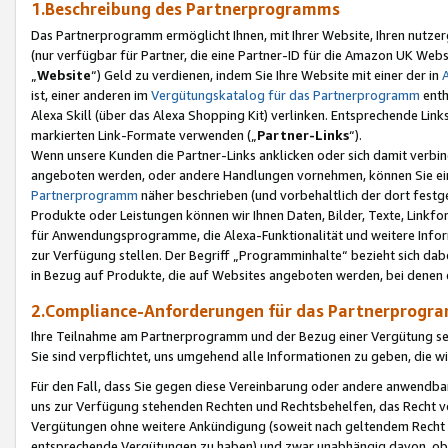
1.Beschreibung des Partnerprogramms
Das Partnerprogramm ermöglicht Ihnen, mit Ihrer Website, Ihren nutzer
(nur verfügbar für Partner, die eine Partner-ID für die Amazon UK We
„
Website
“) Geld zu verdienen, indem Sie Ihre Website mit einer der in
ist, einer anderen im
Vergütungskatalog für das Partnerprogramm
enth
Alexa Skill (über das Alexa Shopping Kit) verlinken. Entsprechende Lin
markierten Link-Formate verwenden („
Partner-Links
“).
Wenn unsere Kunden die Partner-Links anklicken oder sich damit verbi
angeboten werden, oder andere Handlungen vornehmen, können Sie eine
Partnerprogramm
näher beschrieben (und vorbehaltlich der dort festg
Produkte oder Leistungen können wir Ihnen Daten, Bilder, Texte, Linkfo
für Anwendungsprogramme, die Alexa-Funktionalität und weitere Inf
zur Verfügung stellen. Der Begriff „Programminhalte“ bezieht sich dabe
in Bezug auf Produkte, die auf Websites angeboten werden, bei denen 
2.Compliance-Anforderungen für das Partnerprog
Ihre Teilnahme am Partnerprogramm und der Bezug einer Vergütung setz
Sie sind verpflichtet, uns umgehend alle Informationen zu geben, die w
Für den Fall, dass Sie gegen diese Vereinbarung oder andere anwendba
uns zur Verfügung stehenden Rechten und Rechtsbehelfen, das Recht vo
Vergütungen ohne weitere Ankündigung (soweit nach geltendem Recht z
entsprechende Vergütungen zu haben) und zwar unabhängig davon, ob 