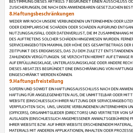
BESTIMMUNG DIESES ARTIKELS 7 BEGRÜNDET EINEN AUSSCHLUSS 
ZUSICHERUNGEN, DIE NACH DEN ANWENDBAREN GESETZLICHEN BE
8.Haftungsbeschränkungen
WEDER WIR NOCH UNSERE VERBUNDENEN UNTERNEHMEN ODER LIZEN
ODER EXEMPLARISCHE SCHÄDEN ODER SCHÄDEN AUFGRUND ENTGANG
NUTZUNGSAUSFALL ODER DATENVERLUST, DIE IM ZUSAMMENHANG MI
DES AUFTRETENS SOLCHER SCHÄDEN HINGEWIESEN WURDEN. FERN
SERVICEANGEBOTEN MAXIMAL DER HÖHE DES GESAMTBETRAGS DER 
ZEITPUNKT DES EREIGNISSES, DAS ZU DEM ZULETZT ENTSTANDENE
ZAHLENDEN VERGÜTUNGEN. SIE VERZICHTEN HIERMIT AUF ETWAIGE 
AUF ERFÜLLUNGSKLAGE, UNTERLASSUNGSKLAGE ODER ANDERE RECHT
DIESES ABSATZES BEGRÜNDET EINE EINSCHRÄNKUNG VON HAFTUNG
EINGESCHRÄNKT WERDEN KÖNNEN.
9.Haftungsfreistellung
SOFERN UND SOWEIT EIN HAFTUNGSAUSSCHLUSS NACH DEN ANWENDB
HAFTUNG FÜR ANGELEGENHEITEN AUS, DIE UNMITTELBAR ODER MITT
WEBSITE (EINSCHLIESSLICH IHRER NUTZUNG DER SERVICEANGEBOTE)
VERPFLICHTEN SICH, UNS, UNSERE VERBUNDENEN UNTERNEHMEN UN
(OFFICERS), ORGANMITGLIEDER (DIRECTORS) UND VERTRETER VON 
AUSLAGEN (EINSCHLIESSLICH ANGEMESSENER ANWALTSGEBÜHREN) FR
IHRER WEBSITE BZW. AUF IHRER WEBSITE ERSCHEINENDEM MATERIAL
MATERIALS MIT ANDEREN APPLIKATIONEN, INHALTEN ODER PROZESSE