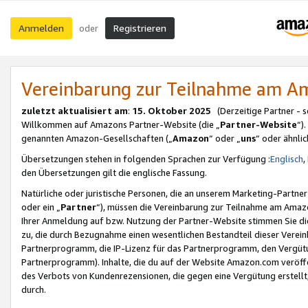
Anmelden
Registrieren
oder
Vereinbarung zur Teilnahme am 
zuletzt aktualisiert am
:
15. Oktober 2025
(Derzeitige Partner - 
Willkommen auf Amazons Partner-Website (die „
Partner-Website
“)
genannten Amazon-Gesellschaften („
Amazon
“ oder „
uns
“ oder ähnli
Übersetzungen stehen in folgenden Sprachen zur Verfügung :
Englisch
,
den Übersetzungen gilt die englische Fassung.
Natürliche oder juristische Personen, die an unserem Marketing-Partn
oder ein „
Partner
“), müssen die Vereinbarung zur Teilnahme am Ama
Ihrer Anmeldung auf bzw. Nutzung der Partner-Website stimmen Sie die
zu, die durch Bezugnahme einen wesentlichen Bestandteil dieser Verei
Partnerprogramm, die IP-Lizenz für das Partnerprogramm, den Vergütu
Partnerprogramm). Inhalte, die du auf der Website Amazon.com veröffe
des Verbots von Kundenrezensionen, die gegen eine Vergütung erstellt, 
durch.