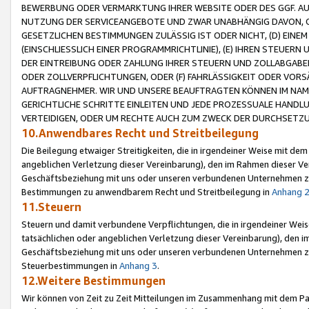
BEWERBUNG ODER VERMARKTUNG IHRER WEBSITE ODER DES GGF. AUF 
NUTZUNG DER SERVICEANGEBOTE UND ZWAR UNABHÄNGIG DAVON, O
GESETZLICHEN BESTIMMUNGEN ZULÄSSIG IST ODER NICHT, (D) EINE
(EINSCHLIESSLICH EINER PROGRAMMRICHTLINIE), (E) IHREN STEUER
DER EINTREIBUNG ODER ZAHLUNG IHRER STEUERN UND ZOLLABGAB
ODER ZOLLVERPFLICHTUNGEN, ODER (F) FAHRLÄSSIGKEIT ODER VORS
AUFTRAGNEHMER. WIR UND UNSERE BEAUFTRAGTEN KÖNNEN IM NAME
GERICHTLICHE SCHRITTE EINLEITEN UND JEDE PROZESSUALE HAND
VERTEIDIGEN, ODER UM RECHTE AUCH ZUM ZWECK DER DURCHSETZU
10.Anwendbares Recht und Streitbeilegung
Die Beilegung etwaiger Streitigkeiten, die in irgendeiner Weise mit de
angeblichen Verletzung dieser Vereinbarung), den im Rahmen dieser Ve
Geschäftsbeziehung mit uns oder unseren verbundenen Unternehmen zu
Bestimmungen zu anwendbarem Recht und Streitbeilegung in
Anhang 
11.Steuern
Steuern und damit verbundene Verpflichtungen, die in irgendeiner Wei
tatsächlichen oder angeblichen Verletzung dieser Vereinbarung), den 
Geschäftsbeziehung mit uns oder unseren verbundenen Unternehmen z
Steuerbestimmungen in
Anhang 3
.
12.Weitere Bestimmungen
Wir können von Zeit zu Zeit Mitteilungen im Zusammenhang mit dem Par