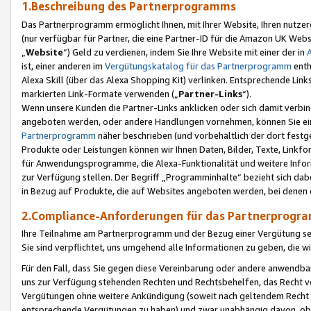
1.Beschreibung des Partnerprogramms
Das Partnerprogramm ermöglicht Ihnen, mit Ihrer Website, Ihren nutzer
(nur verfügbar für Partner, die eine Partner-ID für die Amazon UK We
„
Website
“) Geld zu verdienen, indem Sie Ihre Website mit einer der in
ist, einer anderen im
Vergütungskatalog für das Partnerprogramm
enth
Alexa Skill (über das Alexa Shopping Kit) verlinken. Entsprechende Lin
markierten Link-Formate verwenden („
Partner-Links
“).
Wenn unsere Kunden die Partner-Links anklicken oder sich damit verbi
angeboten werden, oder andere Handlungen vornehmen, können Sie eine
Partnerprogramm
näher beschrieben (und vorbehaltlich der dort festg
Produkte oder Leistungen können wir Ihnen Daten, Bilder, Texte, Linkfo
für Anwendungsprogramme, die Alexa-Funktionalität und weitere Inf
zur Verfügung stellen. Der Begriff „Programminhalte“ bezieht sich dabe
in Bezug auf Produkte, die auf Websites angeboten werden, bei denen 
2.Compliance-Anforderungen für das Partnerprog
Ihre Teilnahme am Partnerprogramm und der Bezug einer Vergütung setz
Sie sind verpflichtet, uns umgehend alle Informationen zu geben, die w
Für den Fall, dass Sie gegen diese Vereinbarung oder andere anwendba
uns zur Verfügung stehenden Rechten und Rechtsbehelfen, das Recht vo
Vergütungen ohne weitere Ankündigung (soweit nach geltendem Recht z
entsprechende Vergütungen zu haben) und zwar unabhängig davon, ob 