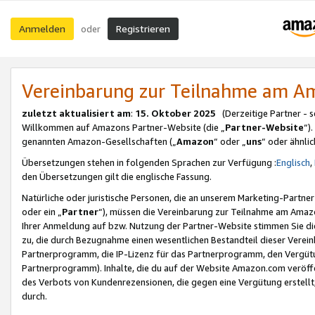
Anmelden
Registrieren
oder
Vereinbarung zur Teilnahme am 
zuletzt aktualisiert am
:
15. Oktober 2025
(Derzeitige Partner - 
Willkommen auf Amazons Partner-Website (die „
Partner-Website
“)
genannten Amazon-Gesellschaften („
Amazon
“ oder „
uns
“ oder ähnli
Übersetzungen stehen in folgenden Sprachen zur Verfügung :
Englisch
,
den Übersetzungen gilt die englische Fassung.
Natürliche oder juristische Personen, die an unserem Marketing-Partn
oder ein „
Partner
“), müssen die Vereinbarung zur Teilnahme am Ama
Ihrer Anmeldung auf bzw. Nutzung der Partner-Website stimmen Sie die
zu, die durch Bezugnahme einen wesentlichen Bestandteil dieser Verei
Partnerprogramm, die IP-Lizenz für das Partnerprogramm, den Vergütu
Partnerprogramm). Inhalte, die du auf der Website Amazon.com veröffe
des Verbots von Kundenrezensionen, die gegen eine Vergütung erstellt, 
durch.