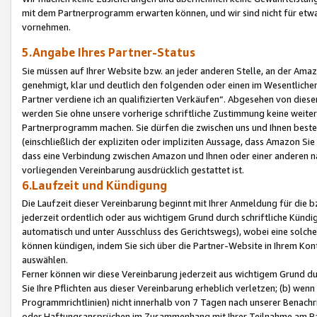
mit dem Partnerprogramm erwarten können, und wir sind nicht für etwa
vornehmen.
5.Angabe Ihres Partner-Status
Sie müssen auf Ihrer Website bzw. an jeder anderen Stelle, an der Am
genehmigt, klar und deutlich den folgenden oder einen im Wesentlichen
Partner verdiene ich an qualifizierten Verkäufen“. Abgesehen von die
werden Sie ohne unsere vorherige schriftliche Zustimmung keine weite
Partnerprogramm machen. Sie dürfen die zwischen uns und Ihnen best
(einschließlich der expliziten oder impliziten Aussage, dass Amazon Si
dass eine Verbindung zwischen Amazon und Ihnen oder einer anderen natü
vorliegenden Vereinbarung ausdrücklich gestattet ist.
6.Laufzeit und Kündigung
Die Laufzeit dieser Vereinbarung beginnt mit Ihrer Anmeldung für die 
jederzeit ordentlich oder aus wichtigem Grund durch schriftliche Kündi
automatisch und unter Ausschluss des Gerichtswegs), wobei eine solch
können kündigen, indem Sie sich über die Partner-Website in Ihrem Ko
auswählen.
Ferner können wir diese Vereinbarung jederzeit aus wichtigem Grund dur
Sie Ihre Pflichten aus dieser Vereinbarung erheblich verletzen; (b) wen
Programmrichtlinien) nicht innerhalb von 7 Tagen nach unserer Benachr
oder Haftungsansprüchen im Zusammenhang mit Ihrer Teilnahme am Pa