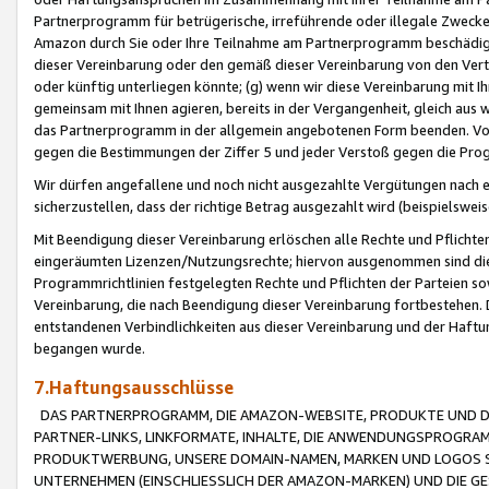
Partnerprogramm für betrügerische, irreführende oder illegale Zwecke
Amazon durch Sie oder Ihre Teilnahme am Partnerprogramm beschädig
dieser Vereinbarung oder den gemäß dieser Vereinbarung von den Vertr
oder künftig unterliegen könnte; (g) wenn wir diese Vereinbarung mit I
gemeinsam mit Ihnen agieren, bereits in der Vergangenheit, gleich aus
das Partnerprogramm in der allgemein angebotenen Form beenden. Vors
gegen die Bestimmungen der Ziffer 5 und jeder Verstoß gegen die Prog
Wir dürfen angefallene und noch nicht ausgezahlte Vergütungen nach 
sicherzustellen, dass der richtige Betrag ausgezahlt wird (beispielsw
Mit Beendigung dieser Vereinbarung erlöschen alle Rechte und Pflichte
eingeräumten Lizenzen/Nutzungsrechte; hiervon ausgenommen sind die in 
Programmrichtlinien festgelegten Rechte und Pflichten der Parteien sow
Vereinbarung, die nach Beendigung dieser Vereinbarung fortbestehen. D
entstandenen Verbindlichkeiten aus dieser Vereinbarung und der Haft
begangen wurde.
7.Haftungsausschlüsse
DAS PARTNERPROGRAMM, DIE AMAZON-WEBSITE, PRODUKTE UND DI
PARTNER-LINKS, LINKFORMATE, INHALTE, DIE ANWENDUNGSPROGR
PRODUKTWERBUNG, UNSERE DOMAIN-NAMEN, MARKEN UND LOGOS S
UNTERNEHMEN (EINSCHLIESSLICH DER AMAZON-MARKEN) UND DIE GE