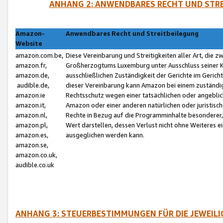
ANHANG 2: ANWENDBARES RECHT UND STRE
Amazon-
Anwendbares Recht und Streitbeilegung
Website
amazon.com.be,
Diese Vereinbarung und Streitigkeiten aller Art, die 
amazon.fr,
Großherzogtums Luxemburg unter Ausschluss seiner Kol
amazon.de,
ausschließlichen Zuständigkeit der Gerichte im Geri
audible.de,
dieser Vereinbarung kann Amazon bei einem zuständig
amazon.ie
Rechtsschutz wegen einer tatsächlichen oder angebli
amazon.it,
Amazon oder einer anderen natürlichen oder juristisc
amazon.nl,
Rechte in Bezug auf die Programminhalte besonderer,
amazon.pl,
Wert darstellen, dessen Verlust nicht ohne Weiteres e
amazon.es,
ausgeglichen werden kann.
amazon.se,
amazon.co.uk,
audible.co.uk
ANHANG 3: STEUERBESTIMMUNGEN FÜR DIE JEWEIL