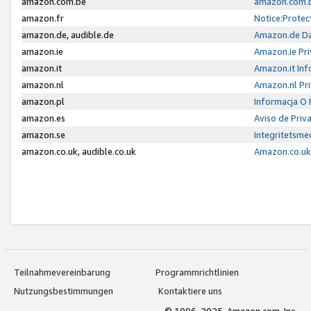
amazon.com.be
amazon.com.b
amazon.fr
Notice:Protec
amazon.de, audible.de
Amazon.de Da
amazon.ie
Amazon.ie Pri
amazon.it
Amazon.it Inf
amazon.nl
Amazon.nl Pri
amazon.pl
Informacja O
amazon.es
Aviso de Priv
amazon.se
Integritetsm
amazon.co.uk, audible.co.uk
Amazon.co.uk 
Teilnahmevereinbarung
Programmrichtlinien
Nutzungsbestimmungen
Kontaktiere uns