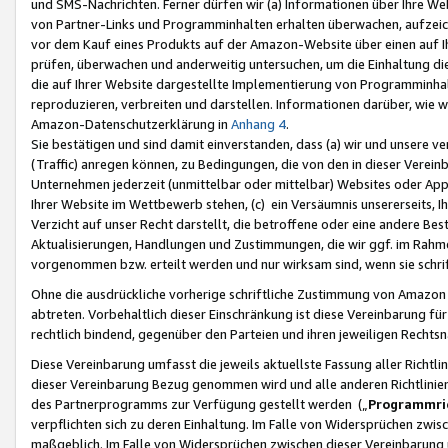
und SMS-Nachrichten. Ferner dürfen wir (a) Informationen über Ihre We
von Partner-Links und Programminhalten erhalten überwachen, aufzei
vor dem Kauf eines Produkts auf der Amazon-Website über einen auf Ih
prüfen, überwachen und anderweitig untersuchen, um die Einhaltung dies
die auf Ihrer Website dargestellte Implementierung von Programminhalt
reproduzieren, verbreiten und darstellen. Informationen darüber, wie w
Amazon-Datenschutzerklärung in
Anhang 4
.
Sie bestätigen und sind damit einverstanden, dass (a) wir und unsere 
(Traffic) anregen können, zu Bedingungen, die von den in dieser Vere
Unternehmen jederzeit (unmittelbar oder mittelbar) Websites oder Appl
Ihrer Website im Wettbewerb stehen, (c) ein Versäumnis unsererseits, I
Verzicht auf unser Recht darstellt, die betroffene oder eine andere B
Aktualisierungen, Handlungen und Zustimmungen, die wir ggf. im Rahme
vorgenommen bzw. erteilt werden und nur wirksam sind, wenn sie schri
Ohne die ausdrückliche vorherige schriftliche Zustimmung von Amazon
abtreten. Vorbehaltlich dieser Einschränkung ist diese Vereinbarung f
rechtlich bindend, gegenüber den Parteien und ihren jeweiligen Rech
Diese Vereinbarung umfasst die jeweils aktuellste Fassung aller Richtli
dieser Vereinbarung Bezug genommen wird und alle anderen Richtlinie
des Partnerprogramms zur Verfügung gestellt werden („
Programmric
verpflichten sich zu deren Einhaltung. Im Falle von Widersprüchen zwi
maßgeblich. Im Falle von Widersprüchen zwischen dieser Vereinbarun