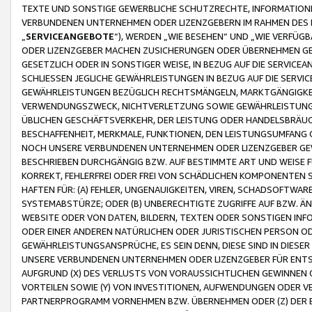
TEXTE UND SONSTIGE GEWERBLICHE SCHUTZRECHTE, INFORMATIONE
VERBUNDENEN UNTERNEHMEN ODER LIZENZGEBERN IM RAHMEN DES
„
SERVICEANGEBOTE
“), WERDEN „WIE BESEHEN“ UND „WIE VERFÜ
ODER LIZENZGEBER MACHEN ZUSICHERUNGEN ODER ÜBERNEHMEN GEW
GESETZLICH ODER IN SONSTIGER WEISE, IN BEZUG AUF DIE SERVI
SCHLIESSEN JEGLICHE GEWÄHRLEISTUNGEN IN BEZUG AUF DIE SERVI
GEWÄHRLEISTUNGEN BEZÜGLICH RECHTSMÄNGELN, MARKTGÄNGIGKEIT
VERWENDUNGSZWECK, NICHTVERLETZUNG SOWIE GEWÄHRLEISTUNGEN 
ÜBLICHEN GESCHÄFTSVERKEHR, DER LEISTUNG ODER HANDELSBRÄUCH
BESCHAFFENHEIT, MERKMALE, FUNKTIONEN, DEN LEISTUNGSUMFANG 
NOCH UNSERE VERBUNDENEN UNTERNEHMEN ODER LIZENZGEBER GEWÄ
BESCHRIEBEN DURCHGÄNGIG BZW. AUF BESTIMMTE ART UND WEISE
KORREKT, FEHLERFREI ODER FREI VON SCHÄDLICHEN KOMPONENTEN
HAFTEN FÜR: (A) FEHLER, UNGENAUIGKEITEN, VIREN, SCHADSOFTW
SYSTEMABSTÜRZE; ODER (B) UNBERECHTIGTE ZUGRIFFE AUF BZW. 
WEBSITE ODER VON DATEN, BILDERN, TEXTEN ODER SONSTIGEN INF
ODER EINER ANDEREN NATÜRLICHEN ODER JURISTISCHEN PERSON OD
GEWÄHRLEISTUNGSANSPRÜCHE, ES SEIN DENN, DIESE SIND IN DIES
UNSERE VERBUNDENEN UNTERNEHMEN ODER LIZENZGEBER FÜR EN
AUFGRUND (X) DES VERLUSTS VON VORAUSSICHTLICHEN GEWINNEN
VORTEILEN SOWIE (Y) VON INVESTITIONEN, AUFWENDUNGEN ODER VE
PARTNERPROGRAMM VORNEHMEN BZW. ÜBERNEHMEN ODER (Z) DER 