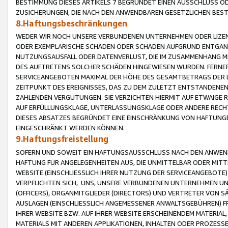
BESTIMMUNG DIESES ARTIKELS 7 BEGRÜNDET EINEN AUSSCHLUSS 
ZUSICHERUNGEN, DIE NACH DEN ANWENDBAREN GESETZLICHEN BE
8.Haftungsbeschränkungen
WEDER WIR NOCH UNSERE VERBUNDENEN UNTERNEHMEN ODER LIZEN
ODER EXEMPLARISCHE SCHÄDEN ODER SCHÄDEN AUFGRUND ENTGANG
NUTZUNGSAUSFALL ODER DATENVERLUST, DIE IM ZUSAMMENHANG MI
DES AUFTRETENS SOLCHER SCHÄDEN HINGEWIESEN WURDEN. FERN
SERVICEANGEBOTEN MAXIMAL DER HÖHE DES GESAMTBETRAGS DER 
ZEITPUNKT DES EREIGNISSES, DAS ZU DEM ZULETZT ENTSTANDENE
ZAHLENDEN VERGÜTUNGEN. SIE VERZICHTEN HIERMIT AUF ETWAIGE 
AUF ERFÜLLUNGSKLAGE, UNTERLASSUNGSKLAGE ODER ANDERE RECHT
DIESES ABSATZES BEGRÜNDET EINE EINSCHRÄNKUNG VON HAFTUNG
EINGESCHRÄNKT WERDEN KÖNNEN.
9.Haftungsfreistellung
SOFERN UND SOWEIT EIN HAFTUNGSAUSSCHLUSS NACH DEN ANWENDB
HAFTUNG FÜR ANGELEGENHEITEN AUS, DIE UNMITTELBAR ODER MITT
WEBSITE (EINSCHLIESSLICH IHRER NUTZUNG DER SERVICEANGEBOTE)
VERPFLICHTEN SICH, UNS, UNSERE VERBUNDENEN UNTERNEHMEN UN
(OFFICERS), ORGANMITGLIEDER (DIRECTORS) UND VERTRETER VON 
AUSLAGEN (EINSCHLIESSLICH ANGEMESSENER ANWALTSGEBÜHREN) FR
IHRER WEBSITE BZW. AUF IHRER WEBSITE ERSCHEINENDEM MATERIAL
MATERIALS MIT ANDEREN APPLIKATIONEN, INHALTEN ODER PROZESSE