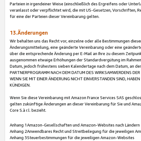
Parteien in irgendeiner Weise (einschließlich des Ergreifens oder Unt
veranlasst oder verpflichtet wird, die mit US-Gesetzen, Vorschriften,
für eine der Parteien dieser Vereinbarung gelten.
13.Änderungen
Wir behalten uns das Recht vor, einzelne oder alle Bestimmungen diese
Änderungsmitteilung, eine geänderte Vereinbarung oder eine geänderte 
über die entsprechende Änderung per E-Mail an Ihre zu diesem Zeitpun
ausgenommen etwaige Erhöhungen der Standardvergütung im Rahmen
Datum, jedoch frühestens sieben Kalendertage nach dem Datum, an de
PARTNERPROGRAMM NACH DEM DATUM DES WIRKSAMWERDENS DER Ä
WENN SIE MIT EINER ÄNDERUNG NICHT EINVERSTANDEN SIND, HABEN S
KÜNDIGEN.
Wenn Sie diese Vereinbarung mit Amazon France Services SAS geschlo
gelten zukünftige Änderungen an dieser Vereinbarung für Sie und Ama
Core S.à r.l. bezieht.
Anhang 1Amazon-Gesellschaften und Amazon-Websites nach Ländern
Anhang 2Anwendbares Recht und Streitbeilegung für die jeweiligen 
Anhang 3Steuerbestimmungen für die jeweiligen Amazon-Websites