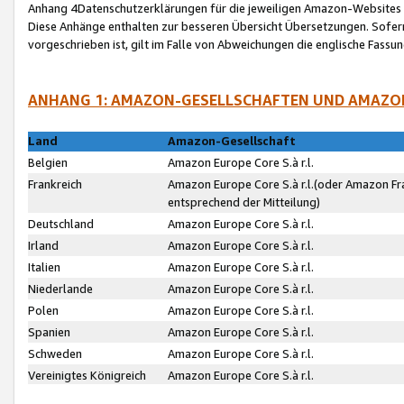
Anhang 4Datenschutzerklärungen für die jeweiligen Amazon-Websites
Diese Anhänge enthalten zur besseren Übersicht Übersetzungen. Sofe
vorgeschrieben ist, gilt im Falle von Abweichungen die englische Fass
ANHANG 1: AMAZON-GESELLSCHAFTEN UND AMAZO
Land
Amazon-Gesellschaft
Belgien
Amazon Europe Core S.à r.l.
Frankreich
Amazon Europe Core S.à r.l.(oder Amazon Fr
entsprechend der Mitteilung)
Deutschland
Amazon Europe Core S.à r.l.
Irland
Amazon Europe Core S.à r.l.
Italien
Amazon Europe Core S.à r.l.
Niederlande
Amazon Europe Core S.à r.l.
Polen
Amazon Europe Core S.à r.l.
Spanien
Amazon Europe Core S.à r.l.
Schweden
Amazon Europe Core S.à r.l.
Vereinigtes Königreich
Amazon Europe Core S.à r.l.