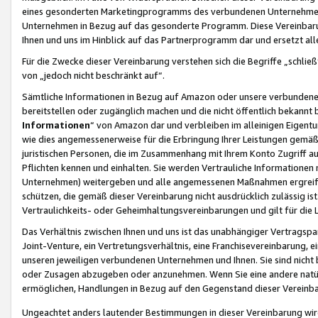
eines gesonderten Marketingprogramms des verbundenen Unternehmens
Unternehmen in Bezug auf das gesonderte Programm. Diese Vereinbarung
Ihnen und uns im Hinblick auf das Partnerprogramm dar und ersetzt al
Für die Zwecke dieser Vereinbarung verstehen sich die Begriffe „schließ
von „jedoch nicht beschränkt auf“.
Sämtliche Informationen in Bezug auf Amazon oder unsere verbunde
bereitstellen oder zugänglich machen und die nicht öffentlich bekannt bz
Informationen
“ von Amazon dar und verbleiben im alleinigen Eigent
wie dies angemessenerweise für die Erbringung Ihrer Leistungen gemäß d
juristischen Personen, die im Zusammenhang mit Ihrem Konto Zugriff au
Pflichten kennen und einhalten. Sie werden Vertrauliche Informationen 
Unternehmen) weitergeben und alle angemessenen Maßnahmen ergreifen
schützen, die gemäß dieser Vereinbarung nicht ausdrücklich zulässig is
Vertraulichkeits- oder Geheimhaltungsvereinbarungen und gilt für die
Das Verhältnis zwischen Ihnen und uns ist das unabhängiger Vertragspa
Joint-Venture, ein Vertretungsverhältnis, eine Franchisevereinbarung, 
unseren jeweiligen verbundenen Unternehmen und Ihnen. Sie sind ni
oder Zusagen abzugeben oder anzunehmen. Wenn Sie eine andere natürli
ermöglichen, Handlungen in Bezug auf den Gegenstand dieser Vereinbar
Ungeachtet anders lautender Bestimmungen in dieser Vereinbarung wird