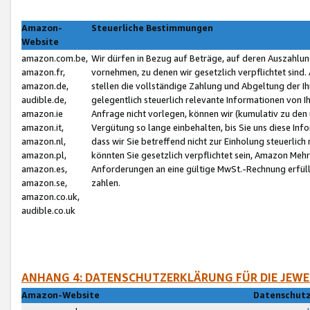
Amazon-
Steuerliche Bestimmungen
Website
amazon.com.be,
Wir dürfen in Bezug auf Beträge, auf deren Auszahlun
amazon.fr,
vornehmen, zu denen wir gesetzlich verpflichtet sind
amazon.de,
stellen die vollständige Zahlung und Abgeltung der 
audible.de,
gelegentlich steuerlich relevante Informationen von I
amazon.ie
Anfrage nicht vorlegen, können wir (kumulativ zu de
amazon.it,
Vergütung so lange einbehalten, bis Sie uns diese Inf
amazon.nl,
dass wir Sie betreffend nicht zur Einholung steuerlich 
amazon.pl,
könnten Sie gesetzlich verpflichtet sein, Amazon Meh
amazon.es,
Anforderungen an eine gültige MwSt.-Rechnung erfüllt
amazon.se,
zahlen.
amazon.co.uk,
audible.co.uk
ANHANG 4: DATENSCHUTZERKLÄRUNG FÜR DIE JEWE
Amazon-Website
Datenschutz