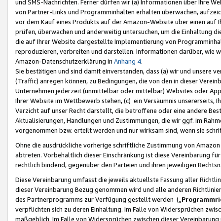
und SMS-Nachrichten. Ferner dürfen wir (a) Informationen über Ihre We
von Partner-Links und Programminhalten erhalten überwachen, aufzei
vor dem Kauf eines Produkts auf der Amazon-Website über einen auf Ih
prüfen, überwachen und anderweitig untersuchen, um die Einhaltung dies
die auf Ihrer Website dargestellte Implementierung von Programminhalt
reproduzieren, verbreiten und darstellen. Informationen darüber, wie w
Amazon-Datenschutzerklärung in
Anhang 4
.
Sie bestätigen und sind damit einverstanden, dass (a) wir und unsere 
(Traffic) anregen können, zu Bedingungen, die von den in dieser Vere
Unternehmen jederzeit (unmittelbar oder mittelbar) Websites oder Appl
Ihrer Website im Wettbewerb stehen, (c) ein Versäumnis unsererseits, I
Verzicht auf unser Recht darstellt, die betroffene oder eine andere B
Aktualisierungen, Handlungen und Zustimmungen, die wir ggf. im Rahme
vorgenommen bzw. erteilt werden und nur wirksam sind, wenn sie schri
Ohne die ausdrückliche vorherige schriftliche Zustimmung von Amazon
abtreten. Vorbehaltlich dieser Einschränkung ist diese Vereinbarung f
rechtlich bindend, gegenüber den Parteien und ihren jeweiligen Rech
Diese Vereinbarung umfasst die jeweils aktuellste Fassung aller Richtli
dieser Vereinbarung Bezug genommen wird und alle anderen Richtlinie
des Partnerprogramms zur Verfügung gestellt werden („
Programmric
verpflichten sich zu deren Einhaltung. Im Falle von Widersprüchen zwi
maßgeblich. Im Falle von Widersprüchen zwischen dieser Vereinbarun