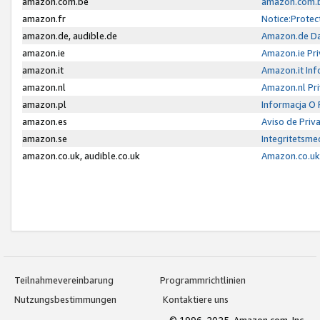
amazon.com.be
amazon.com.b
amazon.fr
Notice:Protec
amazon.de, audible.de
Amazon.de Da
amazon.ie
Amazon.ie Pri
amazon.it
Amazon.it Inf
amazon.nl
Amazon.nl Pri
amazon.pl
Informacja O
amazon.es
Aviso de Priv
amazon.se
Integritetsm
amazon.co.uk, audible.co.uk
Amazon.co.uk 
Teilnahmevereinbarung
Programmrichtlinien
Nutzungsbestimmungen
Kontaktiere uns