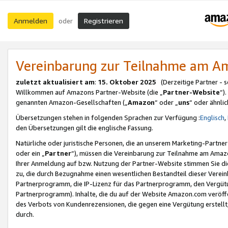
Anmelden
Registrieren
oder
Vereinbarung zur Teilnahme am 
zuletzt aktualisiert am
:
15. Oktober 2025
(Derzeitige Partner - 
Willkommen auf Amazons Partner-Website (die „
Partner-Website
“)
genannten Amazon-Gesellschaften („
Amazon
“ oder „
uns
“ oder ähnli
Übersetzungen stehen in folgenden Sprachen zur Verfügung :
Englisch
,
den Übersetzungen gilt die englische Fassung.
Natürliche oder juristische Personen, die an unserem Marketing-Partn
oder ein „
Partner
“), müssen die Vereinbarung zur Teilnahme am Ama
Ihrer Anmeldung auf bzw. Nutzung der Partner-Website stimmen Sie die
zu, die durch Bezugnahme einen wesentlichen Bestandteil dieser Verei
Partnerprogramm, die IP-Lizenz für das Partnerprogramm, den Vergütu
Partnerprogramm). Inhalte, die du auf der Website Amazon.com veröffe
des Verbots von Kundenrezensionen, die gegen eine Vergütung erstellt, 
durch.