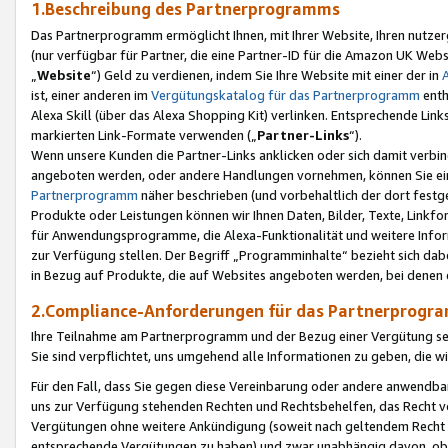
1.Beschreibung des Partnerprogramms
Das Partnerprogramm ermöglicht Ihnen, mit Ihrer Website, Ihren nutzer
(nur verfügbar für Partner, die eine Partner-ID für die Amazon UK We
„
Website
“) Geld zu verdienen, indem Sie Ihre Website mit einer der in
ist, einer anderen im
Vergütungskatalog für das Partnerprogramm
enth
Alexa Skill (über das Alexa Shopping Kit) verlinken. Entsprechende Lin
markierten Link-Formate verwenden („
Partner-Links
“).
Wenn unsere Kunden die Partner-Links anklicken oder sich damit verbi
angeboten werden, oder andere Handlungen vornehmen, können Sie eine
Partnerprogramm
näher beschrieben (und vorbehaltlich der dort festg
Produkte oder Leistungen können wir Ihnen Daten, Bilder, Texte, Linkfo
für Anwendungsprogramme, die Alexa-Funktionalität und weitere Inf
zur Verfügung stellen. Der Begriff „Programminhalte“ bezieht sich dabe
in Bezug auf Produkte, die auf Websites angeboten werden, bei denen 
2.Compliance-Anforderungen für das Partnerprog
Ihre Teilnahme am Partnerprogramm und der Bezug einer Vergütung setz
Sie sind verpflichtet, uns umgehend alle Informationen zu geben, die w
Für den Fall, dass Sie gegen diese Vereinbarung oder andere anwendba
uns zur Verfügung stehenden Rechten und Rechtsbehelfen, das Recht vo
Vergütungen ohne weitere Ankündigung (soweit nach geltendem Recht z
entsprechende Vergütungen zu haben) und zwar unabhängig davon, ob 