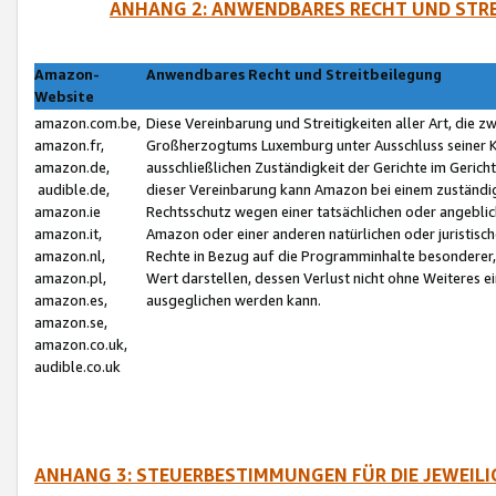
ANHANG 2: ANWENDBARES RECHT UND STRE
Amazon-
Anwendbares Recht und Streitbeilegung
Website
amazon.com.be,
Diese Vereinbarung und Streitigkeiten aller Art, die 
amazon.fr,
Großherzogtums Luxemburg unter Ausschluss seiner Kol
amazon.de,
ausschließlichen Zuständigkeit der Gerichte im Geri
audible.de,
dieser Vereinbarung kann Amazon bei einem zuständig
amazon.ie
Rechtsschutz wegen einer tatsächlichen oder angebli
amazon.it,
Amazon oder einer anderen natürlichen oder juristisc
amazon.nl,
Rechte in Bezug auf die Programminhalte besonderer,
amazon.pl,
Wert darstellen, dessen Verlust nicht ohne Weiteres e
amazon.es,
ausgeglichen werden kann.
amazon.se,
amazon.co.uk,
audible.co.uk
ANHANG 3: STEUERBESTIMMUNGEN FÜR DIE JEWEIL