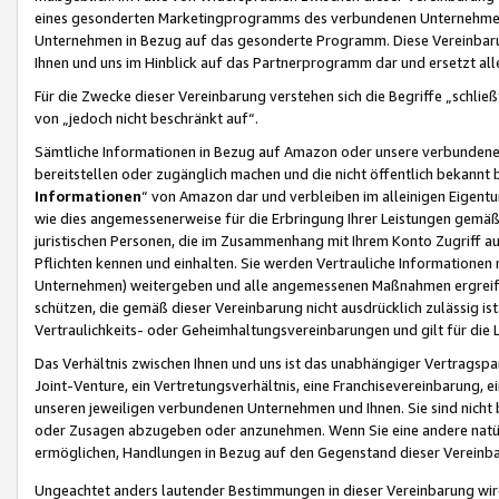
eines gesonderten Marketingprogramms des verbundenen Unternehmens
Unternehmen in Bezug auf das gesonderte Programm. Diese Vereinbarung
Ihnen und uns im Hinblick auf das Partnerprogramm dar und ersetzt al
Für die Zwecke dieser Vereinbarung verstehen sich die Begriffe „schließ
von „jedoch nicht beschränkt auf“.
Sämtliche Informationen in Bezug auf Amazon oder unsere verbunde
bereitstellen oder zugänglich machen und die nicht öffentlich bekannt bz
Informationen
“ von Amazon dar und verbleiben im alleinigen Eigent
wie dies angemessenerweise für die Erbringung Ihrer Leistungen gemäß d
juristischen Personen, die im Zusammenhang mit Ihrem Konto Zugriff au
Pflichten kennen und einhalten. Sie werden Vertrauliche Informationen 
Unternehmen) weitergeben und alle angemessenen Maßnahmen ergreifen
schützen, die gemäß dieser Vereinbarung nicht ausdrücklich zulässig is
Vertraulichkeits- oder Geheimhaltungsvereinbarungen und gilt für die
Das Verhältnis zwischen Ihnen und uns ist das unabhängiger Vertragspa
Joint-Venture, ein Vertretungsverhältnis, eine Franchisevereinbarung, 
unseren jeweiligen verbundenen Unternehmen und Ihnen. Sie sind ni
oder Zusagen abzugeben oder anzunehmen. Wenn Sie eine andere natürli
ermöglichen, Handlungen in Bezug auf den Gegenstand dieser Vereinbar
Ungeachtet anders lautender Bestimmungen in dieser Vereinbarung wird