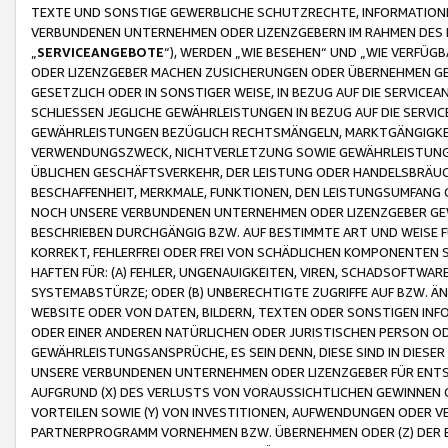
TEXTE UND SONSTIGE GEWERBLICHE SCHUTZRECHTE, INFORMATIONE
VERBUNDENEN UNTERNEHMEN ODER LIZENZGEBERN IM RAHMEN DES
„
SERVICEANGEBOTE
“), WERDEN „WIE BESEHEN“ UND „WIE VERFÜ
ODER LIZENZGEBER MACHEN ZUSICHERUNGEN ODER ÜBERNEHMEN GEW
GESETZLICH ODER IN SONSTIGER WEISE, IN BEZUG AUF DIE SERVI
SCHLIESSEN JEGLICHE GEWÄHRLEISTUNGEN IN BEZUG AUF DIE SERVI
GEWÄHRLEISTUNGEN BEZÜGLICH RECHTSMÄNGELN, MARKTGÄNGIGKEIT
VERWENDUNGSZWECK, NICHTVERLETZUNG SOWIE GEWÄHRLEISTUNGEN 
ÜBLICHEN GESCHÄFTSVERKEHR, DER LEISTUNG ODER HANDELSBRÄUCH
BESCHAFFENHEIT, MERKMALE, FUNKTIONEN, DEN LEISTUNGSUMFANG 
NOCH UNSERE VERBUNDENEN UNTERNEHMEN ODER LIZENZGEBER GEWÄ
BESCHRIEBEN DURCHGÄNGIG BZW. AUF BESTIMMTE ART UND WEISE
KORREKT, FEHLERFREI ODER FREI VON SCHÄDLICHEN KOMPONENTEN
HAFTEN FÜR: (A) FEHLER, UNGENAUIGKEITEN, VIREN, SCHADSOFTW
SYSTEMABSTÜRZE; ODER (B) UNBERECHTIGTE ZUGRIFFE AUF BZW. 
WEBSITE ODER VON DATEN, BILDERN, TEXTEN ODER SONSTIGEN INF
ODER EINER ANDEREN NATÜRLICHEN ODER JURISTISCHEN PERSON OD
GEWÄHRLEISTUNGSANSPRÜCHE, ES SEIN DENN, DIESE SIND IN DIES
UNSERE VERBUNDENEN UNTERNEHMEN ODER LIZENZGEBER FÜR EN
AUFGRUND (X) DES VERLUSTS VON VORAUSSICHTLICHEN GEWINNEN
VORTEILEN SOWIE (Y) VON INVESTITIONEN, AUFWENDUNGEN ODER VE
PARTNERPROGRAMM VORNEHMEN BZW. ÜBERNEHMEN ODER (Z) DER 