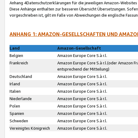
Anhang 4Datenschutzerklärungen für die jeweiligen Amazon-Websites
Diese Anhänge enthalten zur besseren Übersicht Übersetzungen. Sofe
vorgeschrieben ist, gilt im Falle von Abweichungen die englische Fass
ANHANG 1: AMAZON-GESELLSCHAFTEN UND AMAZO
Land
Amazon-Gesellschaft
Belgien
Amazon Europe Core S.à r.l.
Frankreich
Amazon Europe Core S.à r.l.(oder Amazon Fr
entsprechend der Mitteilung)
Deutschland
Amazon Europe Core S.à r.l.
Irland
Amazon Europe Core S.à r.l.
Italien
Amazon Europe Core S.à r.l.
Niederlande
Amazon Europe Core S.à r.l.
Polen
Amazon Europe Core S.à r.l.
Spanien
Amazon Europe Core S.à r.l.
Schweden
Amazon Europe Core S.à r.l.
Vereinigtes Königreich
Amazon Europe Core S.à r.l.