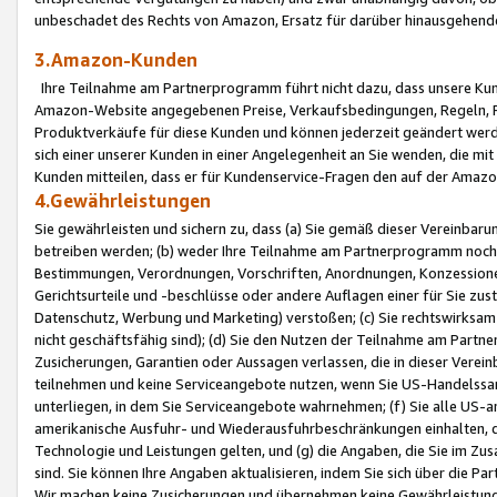
unbeschadet des Rechts von Amazon, Ersatz für darüber hinausgehen
3.Amazon-Kunden
Ihre Teilnahme am Partnerprogramm führt nicht dazu, dass unsere Kun
Amazon-Website angegebenen Preise, Verkaufsbedingungen, Regeln, Ri
Produktverkäufe für diese Kunden und können jederzeit geändert werde
sich einer unserer Kunden in einer Angelegenheit an Sie wenden, die 
Kunden mitteilen, dass er für Kundenservice-Fragen den auf der Ama
4.Gewährleistungen
Sie gewährleisten und sichern zu, dass (a) Sie gemäß dieser Vereinba
betreiben werden; (b) weder Ihre Teilnahme am Partnerprogramm noch d
Bestimmungen, Verordnungen, Vorschriften, Anordnungen, Konzessionen,
Gerichtsurteile und -beschlüsse oder andere Auflagen einer für Sie zu
Datenschutz, Werbung und Marketing) verstoßen; (c) Sie rechtswirksam 
nicht geschäftsfähig sind); (d) Sie den Nutzen der Teilnahme am Partne
Zusicherungen, Garantien oder Aussagen verlassen, die in dieser Verein
teilnehmen und keine Serviceangebote nutzen, wenn Sie US-Handelssa
unterliegen, in dem Sie Serviceangebote wahrnehmen; (f) Sie alle US
amerikanische Ausfuhr- und Wiederausfuhrbeschränkungen einhalten, 
Technologie und Leistungen gelten, und (g) die Angaben, die Sie im 
sind. Sie können Ihre Angaben aktualisieren, indem Sie sich über die 
Wir machen keine Zusicherungen und übernehmen keine Gewährleistun