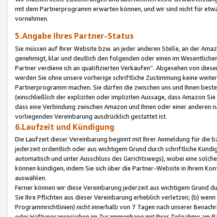
mit dem Partnerprogramm erwarten können, und wir sind nicht für etwa
vornehmen.
5.Angabe Ihres Partner-Status
Sie müssen auf Ihrer Website bzw. an jeder anderen Stelle, an der Am
genehmigt, klar und deutlich den folgenden oder einen im Wesentlichen
Partner verdiene ich an qualifizierten Verkäufen“. Abgesehen von die
werden Sie ohne unsere vorherige schriftliche Zustimmung keine weite
Partnerprogramm machen. Sie dürfen die zwischen uns und Ihnen best
(einschließlich der expliziten oder impliziten Aussage, dass Amazon Si
dass eine Verbindung zwischen Amazon und Ihnen oder einer anderen natü
vorliegenden Vereinbarung ausdrücklich gestattet ist.
6.Laufzeit und Kündigung
Die Laufzeit dieser Vereinbarung beginnt mit Ihrer Anmeldung für die 
jederzeit ordentlich oder aus wichtigem Grund durch schriftliche Kündi
automatisch und unter Ausschluss des Gerichtswegs), wobei eine solch
können kündigen, indem Sie sich über die Partner-Website in Ihrem Ko
auswählen.
Ferner können wir diese Vereinbarung jederzeit aus wichtigem Grund dur
Sie Ihre Pflichten aus dieser Vereinbarung erheblich verletzen; (b) wen
Programmrichtlinien) nicht innerhalb von 7 Tagen nach unserer Benachr
oder Haftungsansprüchen im Zusammenhang mit Ihrer Teilnahme am Pa