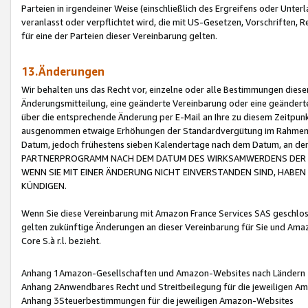
Parteien in irgendeiner Weise (einschließlich des Ergreifens oder Unt
veranlasst oder verpflichtet wird, die mit US-Gesetzen, Vorschriften,
für eine der Parteien dieser Vereinbarung gelten.
13.Änderungen
Wir behalten uns das Recht vor, einzelne oder alle Bestimmungen diese
Änderungsmitteilung, eine geänderte Vereinbarung oder eine geänderte 
über die entsprechende Änderung per E-Mail an Ihre zu diesem Zeitpun
ausgenommen etwaige Erhöhungen der Standardvergütung im Rahmen
Datum, jedoch frühestens sieben Kalendertage nach dem Datum, an de
PARTNERPROGRAMM NACH DEM DATUM DES WIRKSAMWERDENS DER Ä
WENN SIE MIT EINER ÄNDERUNG NICHT EINVERSTANDEN SIND, HABEN S
KÜNDIGEN.
Wenn Sie diese Vereinbarung mit Amazon France Services SAS geschlo
gelten zukünftige Änderungen an dieser Vereinbarung für Sie und Ama
Core S.à r.l. bezieht.
Anhang 1Amazon-Gesellschaften und Amazon-Websites nach Ländern
Anhang 2Anwendbares Recht und Streitbeilegung für die jeweiligen 
Anhang 3Steuerbestimmungen für die jeweiligen Amazon-Websites