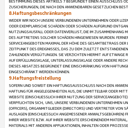
BESTIMMUNG DIESES ARTIKELS 7 BEGRÜNDET EINEN AUSSCHLUSS 
ZUSICHERUNGEN, DIE NACH DEN ANWENDBAREN GESETZLICHEN BE
8.Haftungsbeschränkungen
WEDER WIR NOCH UNSERE VERBUNDENEN UNTERNEHMEN ODER LIZEN
ODER EXEMPLARISCHE SCHÄDEN ODER SCHÄDEN AUFGRUND ENTGANG
NUTZUNGSAUSFALL ODER DATENVERLUST, DIE IM ZUSAMMENHANG MI
DES AUFTRETENS SOLCHER SCHÄDEN HINGEWIESEN WURDEN. FERN
SERVICEANGEBOTEN MAXIMAL DER HÖHE DES GESAMTBETRAGS DER 
ZEITPUNKT DES EREIGNISSES, DAS ZU DEM ZULETZT ENTSTANDENE
ZAHLENDEN VERGÜTUNGEN. SIE VERZICHTEN HIERMIT AUF ETWAIGE 
AUF ERFÜLLUNGSKLAGE, UNTERLASSUNGSKLAGE ODER ANDERE RECHT
DIESES ABSATZES BEGRÜNDET EINE EINSCHRÄNKUNG VON HAFTUNG
EINGESCHRÄNKT WERDEN KÖNNEN.
9.Haftungsfreistellung
SOFERN UND SOWEIT EIN HAFTUNGSAUSSCHLUSS NACH DEN ANWENDB
HAFTUNG FÜR ANGELEGENHEITEN AUS, DIE UNMITTELBAR ODER MITT
WEBSITE (EINSCHLIESSLICH IHRER NUTZUNG DER SERVICEANGEBOTE)
VERPFLICHTEN SICH, UNS, UNSERE VERBUNDENEN UNTERNEHMEN UN
(OFFICERS), ORGANMITGLIEDER (DIRECTORS) UND VERTRETER VON 
AUSLAGEN (EINSCHLIESSLICH ANGEMESSENER ANWALTSGEBÜHREN) FR
IHRER WEBSITE BZW. AUF IHRER WEBSITE ERSCHEINENDEM MATERIAL
MATERIALS MIT ANDEREN APPLIKATIONEN, INHALTEN ODER PROZESSE