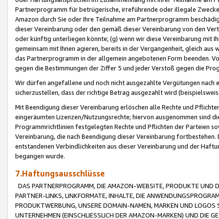
Partnerprogramm für betrügerische, irreführende oder illegale Zwecke
Amazon durch Sie oder Ihre Teilnahme am Partnerprogramm beschädig
dieser Vereinbarung oder den gemäß dieser Vereinbarung von den Vertr
oder künftig unterliegen könnte; (g) wenn wir diese Vereinbarung mit I
gemeinsam mit Ihnen agieren, bereits in der Vergangenheit, gleich aus
das Partnerprogramm in der allgemein angebotenen Form beenden. Vors
gegen die Bestimmungen der Ziffer 5 und jeder Verstoß gegen die Prog
Wir dürfen angefallene und noch nicht ausgezahlte Vergütungen nach 
sicherzustellen, dass der richtige Betrag ausgezahlt wird (beispielsw
Mit Beendigung dieser Vereinbarung erlöschen alle Rechte und Pflichte
eingeräumten Lizenzen/Nutzungsrechte; hiervon ausgenommen sind die in 
Programmrichtlinien festgelegten Rechte und Pflichten der Parteien sow
Vereinbarung, die nach Beendigung dieser Vereinbarung fortbestehen. D
entstandenen Verbindlichkeiten aus dieser Vereinbarung und der Haft
begangen wurde.
7.Haftungsausschlüsse
DAS PARTNERPROGRAMM, DIE AMAZON-WEBSITE, PRODUKTE UND DI
PARTNER-LINKS, LINKFORMATE, INHALTE, DIE ANWENDUNGSPROGR
PRODUKTWERBUNG, UNSERE DOMAIN-NAMEN, MARKEN UND LOGOS S
UNTERNEHMEN (EINSCHLIESSLICH DER AMAZON-MARKEN) UND DIE GE