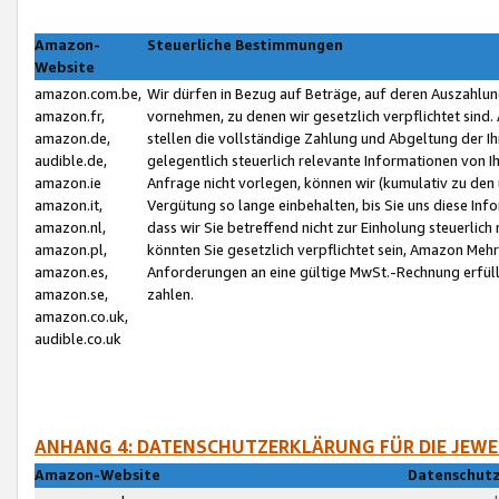
Amazon-
Steuerliche Bestimmungen
Website
amazon.com.be,
Wir dürfen in Bezug auf Beträge, auf deren Auszahlun
amazon.fr,
vornehmen, zu denen wir gesetzlich verpflichtet sind
amazon.de,
stellen die vollständige Zahlung und Abgeltung der 
audible.de,
gelegentlich steuerlich relevante Informationen von I
amazon.ie
Anfrage nicht vorlegen, können wir (kumulativ zu de
amazon.it,
Vergütung so lange einbehalten, bis Sie uns diese Inf
amazon.nl,
dass wir Sie betreffend nicht zur Einholung steuerlich 
amazon.pl,
könnten Sie gesetzlich verpflichtet sein, Amazon Meh
amazon.es,
Anforderungen an eine gültige MwSt.-Rechnung erfüllt
amazon.se,
zahlen.
amazon.co.uk,
audible.co.uk
ANHANG 4: DATENSCHUTZERKLÄRUNG FÜR DIE JEWE
Amazon-Website
Datenschutz