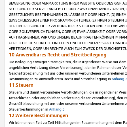
BEWERBUNG ODER VERMARKTUNG IHRER WEBSITE ODER DES GGF. AUF 
NUTZUNG DER SERVICEANGEBOTE UND ZWAR UNABHÄNGIG DAVON, O
GESETZLICHEN BESTIMMUNGEN ZULÄSSIG IST ODER NICHT, (D) EINE
(EINSCHLIESSLICH EINER PROGRAMMRICHTLINIE), (E) IHREN STEUER
DER EINTREIBUNG ODER ZAHLUNG IHRER STEUERN UND ZOLLABGAB
ODER ZOLLVERPFLICHTUNGEN, ODER (F) FAHRLÄSSIGKEIT ODER VORS
AUFTRAGNEHMER. WIR UND UNSERE BEAUFTRAGTEN KÖNNEN IM NAME
GERICHTLICHE SCHRITTE EINLEITEN UND JEDE PROZESSUALE HAND
VERTEIDIGEN, ODER UM RECHTE AUCH ZUM ZWECK DER DURCHSETZU
10.Anwendbares Recht und Streitbeilegung
Die Beilegung etwaiger Streitigkeiten, die in irgendeiner Weise mit de
angeblichen Verletzung dieser Vereinbarung), den im Rahmen dieser Ve
Geschäftsbeziehung mit uns oder unseren verbundenen Unternehmen zu
Bestimmungen zu anwendbarem Recht und Streitbeilegung in
Anhang 
11.Steuern
Steuern und damit verbundene Verpflichtungen, die in irgendeiner Wei
tatsächlichen oder angeblichen Verletzung dieser Vereinbarung), den 
Geschäftsbeziehung mit uns oder unseren verbundenen Unternehmen z
Steuerbestimmungen in
Anhang 3
.
12.Weitere Bestimmungen
Wir können von Zeit zu Zeit Mitteilungen im Zusammenhang mit dem Par