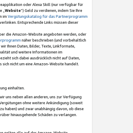
eapplikation oder Alexa Skill (nur verfügbar für
e „
Website
“) Geld zu verdienen, indem Sie Ihre
en im
Vergütungskatalog für das Partnerprogramm
t) verlinken. Entsprechende Links müssen dieser
e über die Amazon-Website angeboten werden, oder
nerprogramm
näher beschrieben (und vorbehaltlich
ir Ihnen Daten, Bilder, Texte, Linkformate,
alität und weitere Informationen im
zieht sich dabei ausdrücklich nicht auf Daten,
es sich nicht um eine Amazon-Website handelt.
rung einhalten.
ir uns neben allen anderen, uns zur Verfügung
n Vergütungen ohne weitere Ankündigung (soweit
 zu haben) und zwar unabhängig davon, ob diese
darüber hinausgehende Schäden zu verlangen.
on gelten alle auf der Amazon-Website