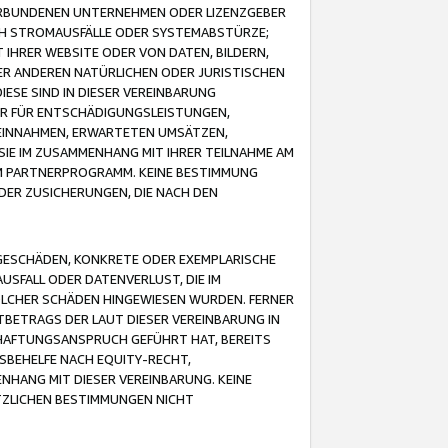
VERBUNDENEN UNTERNEHMEN ODER LIZENZGEBER
ICH STROMAUSFÄLLE ODER SYSTEMABSTÜRZE;
IHRER WEBSITE ODER VON DATEN, BILDERN,
ER ANDEREN NATÜRLICHEN ODER JURISTISCHEN
ESE SIND IN DIESER VEREINBARUNG
R FÜR ENTSCHÄDIGUNGSLEISTUNGEN,
EINNAHMEN, ERWARTETEN UMSÄTZEN,
SIE IM ZUSAMMENHANG MIT IHRER TEILNAHME AM
M PARTNERPROGRAMM. KEINE BESTIMMUNG
DER ZUSICHERUNGEN, DIE NACH DEN
GESCHÄDEN, KONKRETE ODER EXEMPLARISCHE
SFALL ODER DATENVERLUST, DIE IM
OLCHER SCHÄDEN HINGEWIESEN WURDEN. FERNER
BETRAGS DER LAUT DIESER VEREINBARUNG IN
HAFTUNGSANSPRUCH GEFÜHRT HAT, BEREITS
SBEHELFE NACH EQUITY-RECHT,
NHANG MIT DIESER VEREINBARUNG. KEINE
TZLICHEN BESTIMMUNGEN NICHT