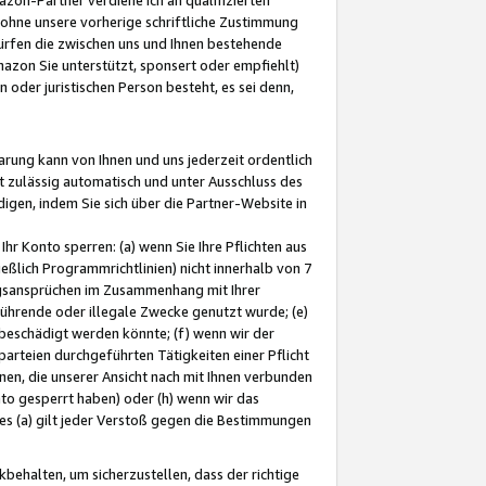
ohne unsere vorherige schriftliche Zustimmung
ürfen die zwischen uns und Ihnen bestehende
mazon Sie unterstützt, sponsert oder empfiehlt)
oder juristischen Person besteht, es sei denn,
arung kann von Ihnen und uns jederzeit ordentlich
t zulässig automatisch und unter Ausschluss des
gen, indem Sie sich über die Partner-Website in
hr Konto sperren: (a) wenn Sie Ihre Pflichten aus
eßlich Programmrichtlinien) nicht innerhalb von 7
ngsansprüchen im Zusammenhang mit Ihrer
ührende oder illegale Zwecke genutzt wurde; (e)
eschädigt werden könnte; (f) wenn wir der
rteien durchgeführten Tätigkeiten einer Pflicht
nen, die unserer Ansicht nach mit Ihnen verbunden
nto gesperrt haben) oder (h) wenn wir das
 (a) gilt jeder Verstoß gegen die Bestimmungen
ehalten, um sicherzustellen, dass der richtige