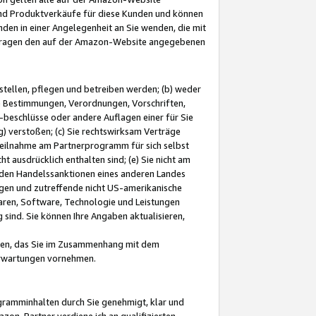
und Produktverkäufe für diese Kunden und können
nden in einer Angelegenheit an Sie wenden, die mit
e-Fragen den auf der Amazon-Website angegebenen
stellen, pflegen und betreiben werden; (b) weder
e Bestimmungen, Verordnungen, Vorschriften,
-beschlüsse oder andere Auflagen einer für Sie
 verstoßen; (c) Sie rechtswirksam Verträge
r Teilnahme am Partnerprogramm für sich selbst
t ausdrücklich enthalten sind; (e) Sie nicht am
den Handelssanktionen eines anderen Landes
gen und zutreffende nicht US-amerikanische
ren, Software, Technologie und Leistungen
sind. Sie können Ihre Angaben aktualisieren,
men, das Sie im Zusammenhang mit dem
 Erwartungen vornehmen.
ogramminhalten durch Sie genehmigt, klar und
zon-Partner verdiene ich an qualifizierten