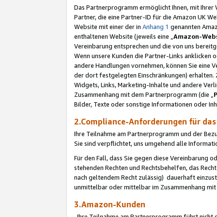
Das Partnerprogramm ermöglicht Ihnen, mit Ihrer W
Partner, die eine Partner-ID für die Amazon UK W
Website mit einer der in
Anhang 1
genannten Amazon
enthaltenen Website (jeweils eine „
Amazon-Webs
Vereinbarung entsprechen und die von uns bereitg
Wenn unsere Kunden die Partner-Links anklicken 
andere Handlungen vornehmen, können Sie eine Ver
der dort festgelegten Einschränkungen) erhalten. 
Widgets, Links, Marketing-Inhalte und andere Ver
Zusammenhang mit dem Partnerprogramm (die „
Bilder, Texte oder sonstige Informationen oder In
2.Compliance-Anforderungen für d
Ihre Teilnahme am Partnerprogramm und der Bezug 
Sie sind verpflichtet, uns umgehend alle Informat
Für den Fall, dass Sie gegen diese Vereinbarung 
stehenden Rechten und Rechtsbehelfen, das Recht
nach geltendem Recht zulässig) dauerhaft einzus
unmittelbar oder mittelbar im Zusammenhang mit
3.Amazon-Kunden
Ihre Teilnahme am Partnerprogramm führt nicht d