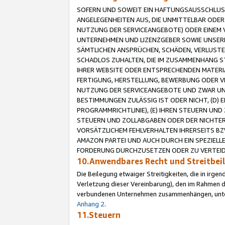
SOFERN UND SOWEIT EIN HAFTUNGSAUSSCHLUSS
ANGELEGENHEITEN AUS, DIE UNMITTELBAR ODER 
NUTZUNG DER SERVICEANGEBOTE) ODER EINEM V
UNTERNEHMEN UND LIZENZGEBER SOWIE UNSERE 
SÄMTLICHEN ANSPRÜCHEN, SCHÄDEN, VERLUSTE
SCHADLOS ZUHALTEN, DIE IM ZUSAMMENHANG STE
IHRER WEBSITE ODER ENTSPRECHENDEN MATERIA
FERTIGUNG, HERSTELLUNG, BEWERBUNG ODER VE
NUTZUNG DER SERVICEANGEBOTE UND ZWAR UN
BESTIMMUNGEN ZULÄSSIG IST ODER NICHT, (D) 
PROGRAMMRICHTLINIE), (E) IHREN STEUERN UN
STEUERN UND ZOLLABGABEN ODER DER NICHTER
VORSÄTZLICHEM FEHLVERHALTEN IHRERSEITS BZ
AMAZON PARTEI UND AUCH DURCH EIN SPEZIELL
FORDERUNG DURCHZUSETZEN ODER ZU VERTEIDI
10.Anwendbares Recht und Streitbe
Die Beilegung etwaiger Streitigkeiten, die in irg
Verletzung dieser Vereinbarung), den im Rahmen d
verbundenen Unternehmen zusammenhängen, unterl
Anhang 2
.
11.Steuern