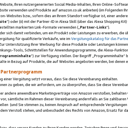
ebsite, Ihren nutzergenerierten Social Media-Inhalten, Ihren Online-Softwar
ebsite verwenden und Produkte auf amazon.co.uk anbieten) (im Folgenden Ihr
-Websites bzw., sofern dies an Ihrem Standort verfügbar ist, einer ander
ite
“) oder (ii) mit der Partner-ID in Alexa Skill (über das Alexa Shopping Ki
estellten markierten Link-Formate verwenden („
Partner-Links
“).
oder sich damit verbinden, um ein Produkt oder Leistungen zu erwerben, di
gütung für qualifizierte Verkäufe, wie im
Vergütungskatalog für das Part
Zur Unterstützung Ihrer Werbung für diese Produkte oder Leistungen können w
linkungs-Tools, Schnittstellen für Anwendungsprogramme, die Alexa-Funktion
Programminhalte
“) zur Verfügung stellen. Der Begriff „Programminhalte“ be
halte in Bezug auf Produkte, die auf Websites angeboten werden, bei denen 
as Partnerprogramm
einer Vergütung setzt voraus, dass Sie diese Vereinbarung einhalten.
ionen zu geben, die wir anfordern, um zu überprüfen, dass Sie diese Vereinba
oder andere anwendbare Marketingverträge von Amazon verstoßen, behalten w
 vor, sämtliche im Rahmen dieser Vereinbarung andernfalls an Sie zahlbare
tellen (und Sie stimmen zu, keinen Anspruch auf entsprechende Vergütungen
 dem Verstoß stehen, und unbeschadet des Rechts von Amazon, Ersatz für 
azu, dass unsere Kunden zu Ihren Kunden werden. Zwischen Ihnen und Amaz