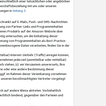
nschließlich einer tatsächlichen oder angeblichen
Geschäftsbeziehung mit uns oder unseren
mungen in
Anhang 3
.
schränkt auf E-Mails, Push- und SMS-Nachrichten.
ellung von Partner-Links und Programminhalten
 eines Produkts auf der Amazon-Website über
tig untersuchen, um die Einhaltung dieser
ntierung von Programminhalten als Best-Practice-
sonenbezogene Daten verarbeiten, finden Sie in der
telbar) Internet-Verkehr (Traffic) anregen können,
rnehmen jederzeit (unmittelbar oder mittelbar)
b stehen, (c) ein Versäumnis unsererseits, Ihre
fene oder eine andere Bestimmung dieser
r ggf. im Rahmen dieser Vereinbarung vornehmen
ch unseren bevollmächtigten Vertreter vorgelegt
ch auf andere Weise abtreten. Vorbehaltlich
rechtlich bindend, gegenüber den Parteien und