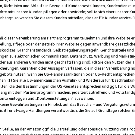
, Richtlinien und Abläufe in Bezug auf Kundenbestellungen, Kundendienst 
kte mit unseren Kunden pflegen oder abwickeln; sollte sich einer unserer Ku
nhängt, so werden Sie diesem Kunden mitteilen, dass er für Kundenservic
emäß dieser Vereinbarung am Partnerprogramm teilnehmen und Ihre Website er
ellung, Pflege oder der Betrieb Ihrer Website gegen anwendbare gesetzlich
skodizes, Branchenstandards, Selbstregulierungsregeln, Gerichtsurteile und 
ngen zu elektronischer Kommunikation, Datenschutz, Werbung und Marketing)
 oder aus anderen Gründen nicht geschäftsfähig sind); (d) Sie den Nutzen de
cherungen, Garantien oder Aussagen verlassen, die in dieser Vereinbarung nich
gebote nutzen, wenn Sie US-Handelssanktionen oder US-Recht entsprechen
men; (f) Sie alle US-amerikanischen Ausfuhr- und Wiederausfuhrbeschränkun
ten, die den Bestimmungen der US-Gesetze entsprechen und ggf. für die Wa
hang mit dem Partnerprogramm machen, jederzeit zutreffend und vollständig 
 Konto einloggen und „Kontoeinstellungen“ auswählen.
keine Gewährleistungen im Hinblick auf das Besucher- und Vergütungsvolu
icht für etwaige Handlungen verantwortlich, die Sie auf Grundlage solcher
en Stelle, an der Amazon ggf. die Darstellung oder sonstige Nutzung von Pr
 ähnlichen, nach dieser Vereinbarung zulässigen, Hinweis anbringen: „Als Ama