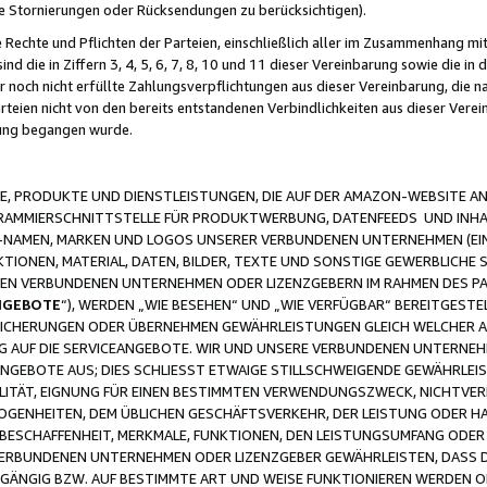
ge Stornierungen oder Rücksendungen zu berücksichtigen).
 Rechte und Pflichten der Parteien, einschließlich aller im Zusammenhang m
 die in Ziffern 3, 4, 5, 6, 7, 8, 10 und 11 dieser Vereinbarung sowie die in
er noch nicht erfüllte Zahlungsverpflichtungen aus dieser Vereinbarung, die
arteien nicht von den bereits entstandenen Verbindlichkeiten aus dieser Ver
gung begangen wurde.
 PRODUKTE UND DIENSTLEISTUNGEN, DIE AUF DER AMAZON-WEBSITE AN
GRAMMIERSCHNITTSTELLE FÜR PRODUKTWERBUNG, DATENFEEDS UND INH
-NAMEN, MARKEN UND LOGOS UNSERER VERBUNDENEN UNTERNEHMEN (EIN
IONEN, MATERIAL, DATEN, BILDER, TEXTE UND SONSTIGE GEWERBLICHE 
EREN VERBUNDENEN UNTERNEHMEN ODER LIZENZGEBERN IM RAHMEN DES 
NGEBOTE
“), WERDEN „WIE BESEHEN“ UND „WIE VERFÜGBAR“ BEREITGEST
CHERUNGEN ODER ÜBERNEHMEN GEWÄHRLEISTUNGEN GLEICH WELCHER AR
ZUG AUF DIE SERVICEANGEBOTE. WIR UND UNSERE VERBUNDENEN UNTERNEH
ANGEBOTE AUS; DIES SCHLIESST ETWAIGE STILLSCHWEIGENDE GEWÄHRLE
LITÄT, EIGNUNG FÜR EINEN BESTIMMTEN VERWENDUNGSZWECK, NICHTVER
OGENHEITEN, DEM ÜBLICHEN GESCHÄFTSVERKEHR, DER LEISTUNG ODER H
 BESCHAFFENHEIT, MERKMALE, FUNKTIONEN, DEN LEISTUNGSUMFANG ODER
VERBUNDENEN UNTERNEHMEN ODER LIZENZGEBER GEWÄHRLEISTEN, DASS D
HGÄNGIG BZW. AUF BESTIMMTE ART UND WEISE FUNKTIONIEREN WERDEN 