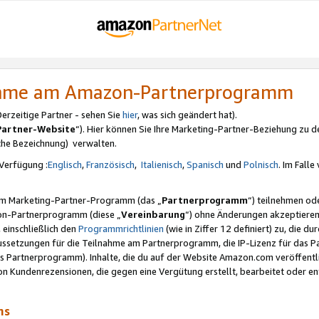
nahme am Amazon-Partnerprogramm
rzeitige Partner - sehen Sie
hier
, was sich geändert hat).
Partner-Website
“). Hier können Sie Ihre Marketing-Partner-Beziehung zu d
iche Bezeichnung) verwalten.
Verfügung :
Englisch
,
Französisch
,
Italienisch
,
Spanisch
und
Polnisch
. Im Fall
erem Marketing-Partner-Programm (das „
Partnerprogramm
“) teilnehmen od
on-Partnerprogramm (diese „
Vereinbarung
“) ohne Änderungen akzeptieren
 einschließlich den
Programmrichtlinien
(wie in Ziffer 12 definiert) zu, die 
raussetzungen für die Teilnahme am Partnerprogramm, die IP-Lizenz für das
s Partnerprogramm). Inhalte, die du auf der Website Amazon.com veröffentl
n Kundenrezensionen, die gegen eine Vergütung erstellt, bearbeitet oder ent
mms