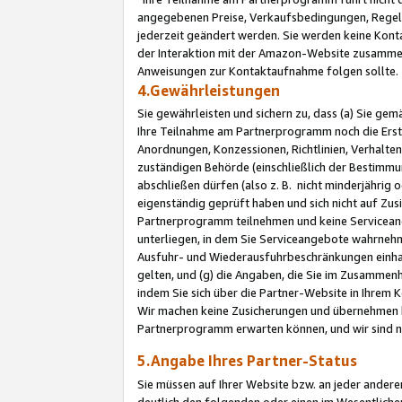
angegebenen Preise, Verkaufsbedingungen, Regeln
jederzeit geändert werden. Sie werden keine Konta
der Interaktion mit der Amazon-Website zusamme
Anweisungen zur Kontaktaufnahme folgen sollte.
4.Gewährleistungen
Sie gewährleisten und sichern zu, dass (a) Sie g
Ihre Teilnahme am Partnerprogramm noch die Erst
Anordnungen, Konzessionen, Richtlinien, Verhalten
zuständigen Behörde (einschließlich der Bestimmu
abschließen dürfen (also z. B. nicht minderjährig
eigenständig geprüft haben und sich nicht auf Zusi
Partnerprogramm teilnehmen und keine Servicean
unterliegen, in dem Sie Serviceangebote wahrneh
Ausfuhr- und Wiederausfuhrbeschränkungen einhal
gelten, und (g) die Angaben, die Sie im Zusammen
indem Sie sich über die Partner-Website in Ihrem
Wir machen keine Zusicherungen und übernehmen 
Partnerprogramm erwarten können, und wir sind n
5.Angabe Ihres Partner-Status
Sie müssen auf Ihrer Website bzw. an jeder ander
deutlich den folgenden oder einen im Wesentlichen