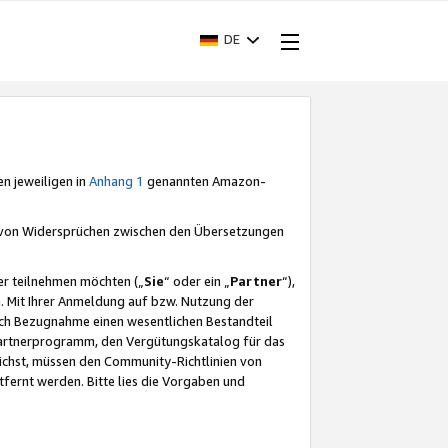
DE
en jeweiligen in
Anhang 1
genannten Amazon-
e von Widersprüchen zwischen den Übersetzungen
er teilnehmen möchten („
Sie
“ oder ein „
Partner
“),
. Mit Ihrer Anmeldung auf bzw. Nutzung der
durch Bezugnahme einen wesentlichen Bestandteil
 Partnerprogramm, den Vergütungskatalog für das
ichst, müssen den Community-Richtlinien von
fernt werden. Bitte lies die Vorgaben und