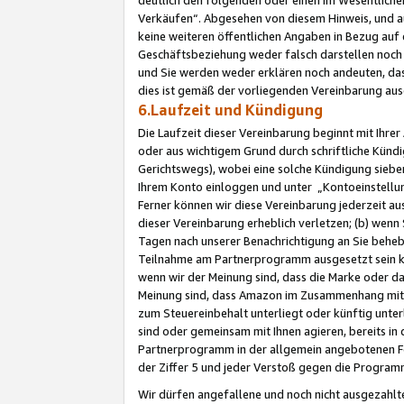
Verkäufen“. Abgesehen von diesem Hinweis, und a
keine weiteren öffentlichen Angaben in Bezug au
Geschäftsbeziehung weder falsch darstellen noch a
und Sie werden weder erklären noch andeuten, dass
dies ist gemäß der vorliegenden Vereinbarung ausd
6.Laufzeit und Kündigung
Die Laufzeit dieser Vereinbarung beginnt mit Ihre
oder aus wichtigem Grund durch schriftliche Kündi
Gerichtswegs), wobei eine solche Kündigung siebe
Ihrem Konto einloggen und unter „Kontoeinstellu
Ferner können wir diese Vereinbarung jederzeit aus
dieser Vereinbarung erheblich verletzen; (b) wenn
Tagen nach unserer Benachrichtigung an Sie behe
Teilnahme am Partnerprogramm ausgesetzt sein kö
wenn wir der Meinung sind, dass die Marke oder 
Meinung sind, dass Amazon im Zusammenhang mit d
zum Steuereinbehalt unterliegt oder künftig unter
sind oder gemeinsam mit Ihnen agieren, bereits in
Partnerprogramm in der allgemein angebotenen Fo
der Ziffer 5 und jeder Verstoß gegen die Programm
Wir dürfen angefallene und noch nicht ausgezahlt