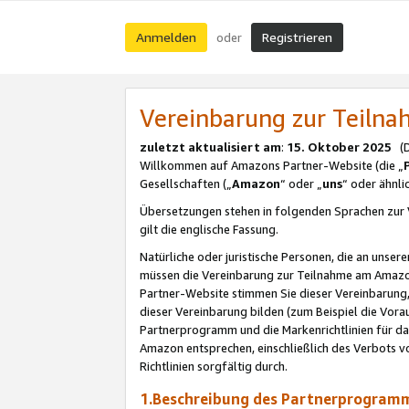
Anmelden
Registrieren
oder
Vereinbarung zur Teil
zuletzt aktualisiert am
:
15. Oktober 2025
(De
Willkommen auf Amazons Partner-Website (die „
Gesellschaften („
Amazon
“ oder „
uns
“ oder ähnl
Übersetzungen stehen in folgenden Sprachen zur 
gilt die englische Fassung.
Natürliche oder juristische Personen, die an uns
müssen die Vereinbarung zur Teilnahme am Amaz
Partner-Website stimmen Sie dieser Vereinbarung,
dieser Vereinbarung bilden (zum Beispiel die Vo
Partnerprogramm und die Markenrichtlinien für da
Amazon entsprechen, einschließlich des Verbots vo
Richtlinien sorgfältig durch.
1.Beschreibung des Partnerprogra