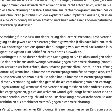
usgenommen dies ist nach dem anwendbaren Recht erforderlich, werden Sie 
f diese Vereinbarung oder Ihre Teilnahme am Partnerprogramm machen. Sie d
usschmücken (einschließlich der expliziten oder impliziten Aussage, dass A
 eine Verbindung zwischen Amazon und Ihnen oder einer anderen natürlichen 
rücklich gestattet ist.
r Anmeldung für die bzw. mit der Nutzung der Partner-Website. Diese Vereinb
gung an die jeweils andere Partei gekündigt werden (falls nach lokalem Rech
n Kalendertage nach Ausspruch der Kündigung wirksam wird. Sie können kündi
ngen“ die Option zum Schließen Ihres Kontos auswählen.
 wichtigem Grund durch schriftliche Kündigung an Sie fristlos kündigen oder I
 Sie darüber hinaus anderweitige Verstöße gegen diese Vereinbarung (einschli
ben; (c) wenn wir befürchten, dass Amazon potenziellen Rechts- oder Haftu
nnte; (d) wenn Ihre Teilnahme am Partnerprogramm für betrügerische, irref
das Ansehen von Amazon durch Sie oder Ihre Teilnahme am Partnerprogramm b
ieser Vereinbarung oder den gemäß dieser Vereinbarung von den Vertragspa
liegen könnte; (g) wenn wir diese Vereinbarung mit Ihnen oder anderen Perso
 der Vergangenheit, gleich aus welchem Grund, gekündigt hatten (oder Ihr Ko
rm beenden. Vorsorglich und ohne Einschränkung des vorstehenden Absatzes
richtlinien als erheblicher Verstoß gegen diese Vereinbarung.
e Vergütungen nach einer Kündigung für einen angemessenen Zeitraum zurückb