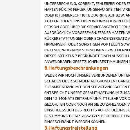
UNTERBRECHUNG, KORREKT, FEHLERFREI ODER 
HAFTEN FÜR: (A) FEHLER, UNGENAUIGKEITEN, 
ODER (B) UNBERECHTIGTE ZUGRIFFE AUF BZW. 
TEXTEN ODER SONSTIGEN INFORMATIONEN ODER 
PERSON ODER ÜBER DIE SERVICEANGEBOTE ERHA
AUSDRÜCKLICH VORGESEHEN. FERNER HAFTEN 
RÜCKERSTATTUNGEN ODER SCHADENSERSATZ AU
FIRMENWERT ODER SONSTIGEN VORTEILEN SOWIE
PARTNERPROGRAMM VORNEHMEN BZW. ÜBERNEHM
DIESES ARTIKELS 7 BEGRÜNDET EINEN AUSSCH
ANWENDBAREN GESETZLICHEN BESTIMMUNGEN 
8.Haftungsbeschränkungen
WEDER WIR NOCH UNSERE VERBUNDENEN UNTERN
SCHÄDEN ODER SCHÄDEN AUFGRUND ENTGANGENE
ZUSAMMENHANG MIT DEN SERVICEANGEBOTEN EN
ENTSPRICHT UNSERE GESAMTHAFTUNG IM ZUSAM
DEM 12-MONATSZEITRAUM UNMITTELBAR VOR DE
GEZAHLTEN ODER NOCH AN SIE ZU ZAHLENDEN V
EINSCHLIESSLICH DES RECHTS AUF ERFÜLLUNGS
BESTIMMUNG DIESES ABSATZES BEGRÜNDET EI
EINGESCHRÄNKT WERDEN KÖNNEN.
9.Haftungsfreistellung