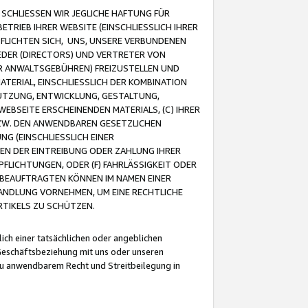
CHLIESSEN WIR JEGLICHE HAFTUNG FÜR
TRIEB IHRER WEBSITE (EINSCHLIESSLICH IHRER
FLICHTEN SICH, UNS, UNSERE VERBUNDENEN
EDER (DIRECTORS) UND VERTRETER VON
R ANWALTSGEBÜHREN) FREIZUSTELLEN UND
ATERIAL, EINSCHLIESSLICH DER KOMBINATION
NUTZUNG, ENTWICKLUNG, GESTALTUNG,
EBSEITE ERSCHEINENDEN MATERIALS, (C) IHRER
ZW. DEN ANWENDBAREN GESETZLICHEN
NG (EINSCHLIESSLICH EINER
BEN DER EINTREIBUNG ODER ZAHLUNG IHRER
LICHTUNGEN, ODER (F) FAHRLÄSSIGKEIT ODER
 BEAUFTRAGTEN KÖNNEN IM NAMEN EINER
HANDLUNG VORNEHMEN, UM EINE RECHTLICHE
TIKELS ZU SCHÜTZEN.
ich einer tatsächlichen oder angeblichen
Geschäftsbeziehung mit uns oder unseren
u anwendbarem Recht und Streitbeilegung in