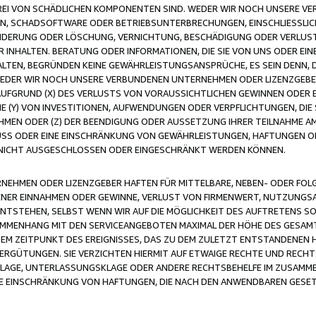
FREI VON SCHÄDLICHEN KOMPONENTEN SIND. WEDER WIR NOCH UNSERE 
VIREN, SCHADSOFTWARE ODER BETRIEBSUNTERBRECHUNGEN, EINSCHLIESSL
ÄNDERUNG ODER LÖSCHUNG, VERNICHTUNG, BESCHÄDIGUNG ODER VERLUST 
INHALTEN. BERATUNG ODER INFORMATIONEN, DIE SIE VON UNS ODER EIN
LTEN, BEGRÜNDEN KEINE GEWÄHRLEISTUNGSANSPRÜCHE, ES SEIN DENN, DI
WEDER WIR NOCH UNSERE VERBUNDENEN UNTERNEHMEN ODER LIZENZGEBE
FGRUND (X) DES VERLUSTS VON VORAUSSICHTLICHEN GEWINNEN ODER 
 (Y) VON INVESTITIONEN, AUFWENDUNGEN ODER VERPFLICHTUNGEN, DIE 
EN ODER (Z) DER BEENDIGUNG ODER AUSSETZUNG IHRER TEILNAHME A
LUSS ODER EINE EINSCHRÄNKUNG VON GEWÄHRLEISTUNGEN, HAFTUNGEN O
NICHT AUSGESCHLOSSEN ODER EINGESCHRÄNKT WERDEN KÖNNEN.
EHMEN ODER LIZENZGEBER HAFTEN FÜR MITTELBARE, NEBEN- ODER FOL
R EINNAHMEN ODER GEWINNE, VERLUST VON FIRMENWERT, NUTZUNGSAU
TSTEHEN, SELBST WENN WIR AUF DIE MÖGLICHKEIT DES AUFTRETENS S
MENHANG MIT DEN SERVICEANGEBOTEN MAXIMAL DER HÖHE DES GESAMT
M ZEITPUNKT DES EREIGNISSES, DAS ZU DEM ZULETZT ENTSTANDENEN 
ERGÜTUNGEN. SIE VERZICHTEN HIERMIT AUF ETWAIGE RECHTE UND RECHT
KLAGE, UNTERLASSUNGSKLAGE ODER ANDERE RECHTSBEHELFE IM ZUSAMME
NE EINSCHRÄNKUNG VON HAFTUNGEN, DIE NACH DEN ANWENDBAREN GESE