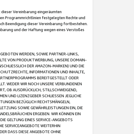
it dieser Vereinbarung eingeräumten
 den Programmrichtlinien festgelegten Rechte und
 nach Beendigung dieser Vereinbarung fortbestehen.
einbarung und der Haftung wegen eines Verstoßes
GEBOTEN WERDEN, SOWIE PARTNER-LINKS,
ALTE VON PRODUKTWERBUNG, UNSERE DOMAIN-
SCHLIESSLICH DER AMAZON-MARKEN) UND DIE
SCHUTZRECHTE, INFORMATIONEN UND INHALTE,
PARTNERPROGRAMMS BEREITGESTELLT ODER
ELLT. WEDER WIR NOCH UNSERE VERBUNDENEN
T, OB AUSDRÜCKLICH, STILLSCHWEIGEND,
MEN UND LIZENZGEBER SCHLIESSEN JEGLICHE
ISTUNGEN BEZÜGLICH RECHTSMÄNGELN,
LETZUNG SOWIE GEWÄHRLEISTUNGEN EIN, DIE
ANDELSBRÄUCHEN ERGEBEN. WIR KÖNNEN EIN
 DIE GELTUNG EINES SERVICE-ANGEBOTS
IE SERVICEANGEBOTE WEITERHIN
ODER DASS DIESE ANGEBOTE OHNE