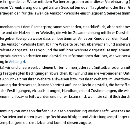
e in irgendeiner Weise mit dem Partnerprogramm oder dieser Vereinbarung (ei
ieser Vereinbarung durchgeführten Geschäften oder Tätigkeiten oder Ihrer 
liegen den für die jeweilige Amazon-Website einschlägigen Steuerbestim
mmenhang mit dem Partnerprogramm versenden, einschließlich, aber nicht be
site und die Nutzer Ihrer Website, die wir im Zusammenhang mit Ihrer Darst
itergeben (beispielsweise dass ein bestimmter Amazon-Kunde vor dem Kauf
uf die Amazon-Website kam, (b) Ihre Website prüfen, überwachen und anderwei
r Website dargestelltes Logo und die auf Ihrer Website dargestellte Impleme
reproduzieren, verbreiten und darstellen. Informationen darüber, wie wir per
ng in
Anhang 4
.
 (a) wir und unsere verbundenen Unternehmen jederzeit (mittelbar oder unmit
ng festgelegten Bedingungen abweichen, (b) wir und unsere verbundenen Unte
 Ähnlichkeit mit Ihrer Website aufweisen bzw. mit Ihrer Website im Wettbewer
barung durchzusetzen, keinen Verzicht auf unser Recht darstellt, die betrof
liche Festlegungen, Aktualisierungen, Handlungen und Zustimmungen, die wi
enommen bzw. erteilt werden und nur wirksam sind, wenn sie schriftlich dur
stimmung von Amazon dürfen Sie diese Vereinbarung weder Kraft Gesetzes no
die Parteien und deren jeweilige Rechtsnachfolger und Abtretungsempfänger 
ngsempfängern durchsetzbar und kommt diesen zugute.