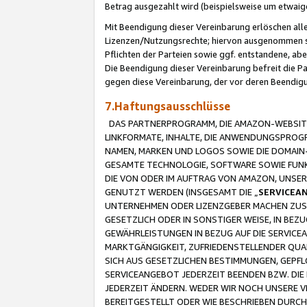
Betrag ausgezahlt wird (beispielsweise um etwai
Mit Beendigung dieser Vereinbarung erlöschen alle
Lizenzen/Nutzungsrechte; hiervon ausgenommen sind
Pflichten der Parteien sowie ggf. entstandene, ab
Die Beendigung dieser Vereinbarung befreit die P
gegen diese Vereinbarung, der vor deren Beendi
7.Haftungsausschlüsse
DAS PARTNERPROGRAMM, DIE AMAZON-WEBSITE,
LINKFORMATE, INHALTE, DIE ANWENDUNGSPRO
NAMEN, MARKEN UND LOGOS SOWIE DIE DOMAIN
GESAMTE TECHNOLOGIE, SOFTWARE SOWIE FUNKT
DIE VON ODER IM AUFTRAG VON AMAZON, UNS
GENUTZT WERDEN (INSGESAMT DIE „
SERVICEA
UNTERNEHMEN ODER LIZENZGEBER MACHEN ZUSI
GESETZLICH ODER IN SONSTIGER WEISE, IN BE
GEWÄHRLEISTUNGEN IN BEZUG AUF DIE SERVICE
MARKTGÄNGIGKEIT, ZUFRIEDENSTELLENDER QUA
SICH AUS GESETZLICHEN BESTIMMUNGEN, GEPFL
SERVICEANGEBOT JEDERZEIT BEENDEN BZW. DIE
JEDERZEIT ÄNDERN. WEDER WIR NOCH UNSERE 
BEREITGESTELLT ODER WIE BESCHRIEBEN DURC