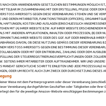
 NACH DEN ANWENDBAREN GESETZLICHEN BESTIMMUNGEN MÖGLICH IST, S
MITTELBAR IM ZUSAMMENHANG MIT DER ERSTELLUNG, PFLEGE ODER DEM BE
ERSTOSS IHRERSEITS GEGEN DIESE VEREINBARUNG STEHEN UND SIE VERP
UND DEREN MITARBEITER, FUNKTIONSTRÄGER (OFFICERS), ORGANMITGLI
N, HAFTUNGEN, KOSTEN UND AUSLAGEN (EINSCHLIESSLICH ANGEMESSENE
HEN MIT (A) IHRER WEBSITE BZW. AUF IHRER WEBSITE ERSCHEINENDEM M
LS MIT ANDEREN APPLIKATIONEN, INHALTEN ODER PROZESSEN, (B) DER 
RMARKTUNG IHRER WEBSITE ODER DES GGF. AUF ODER INNERHALB IHRER W
ABHÄNGIG DAVON, OB DIESE NUTZUNG GEMÄSS DIESER VEREINBARUNG B
EINEM VERSTOSS IHRERSEITS GEGEN EINE BESTIMMUNG DIESER VEREINBARU
D ZOLLABGABEN ODER MIT DER EINTREIBUNG, ZAHLUNG ODER DEM AUSBLEI
FÜLLUNG DER STEUERREGISTRIERUNGSVERPFLICHTUNGEN ODER ZOLLVERPF
W. SEITENS IHRER MITARBEITER ODER AUFTRAGNEHMER. WIR UND UNSERE
ES MANDAT GERICHTLICHE SCHRITTE EINLEITEN UND JEDE PROZESSUALE 
GEN, ODER UM RECHTE AUCH ZUM ZWECK DER DURCHSETZUNG DIESES AR
ilegung
endeiner Weise mit dem Partnerprogramm oder dieser Vereinbarung (einschließl
ieser Vereinbarung durchgeführten Geschäften oder Tätigkeiten oder Ihrer 
iegt den für die jeweilige Amazon-Website einschlägigen Bestimmungen z