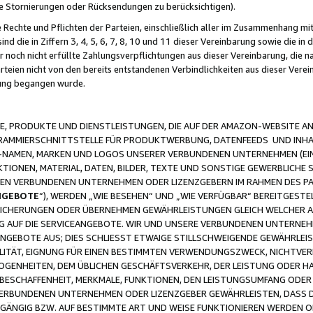
ge Stornierungen oder Rücksendungen zu berücksichtigen).
 Rechte und Pflichten der Parteien, einschließlich aller im Zusammenhang m
 die in Ziffern 3, 4, 5, 6, 7, 8, 10 und 11 dieser Vereinbarung sowie die in
er noch nicht erfüllte Zahlungsverpflichtungen aus dieser Vereinbarung, die
arteien nicht von den bereits entstandenen Verbindlichkeiten aus dieser Ver
gung begangen wurde.
 PRODUKTE UND DIENSTLEISTUNGEN, DIE AUF DER AMAZON-WEBSITE AN
GRAMMIERSCHNITTSTELLE FÜR PRODUKTWERBUNG, DATENFEEDS UND INH
-NAMEN, MARKEN UND LOGOS UNSERER VERBUNDENEN UNTERNEHMEN (EIN
IONEN, MATERIAL, DATEN, BILDER, TEXTE UND SONSTIGE GEWERBLICHE 
EREN VERBUNDENEN UNTERNEHMEN ODER LIZENZGEBERN IM RAHMEN DES 
NGEBOTE
“), WERDEN „WIE BESEHEN“ UND „WIE VERFÜGBAR“ BEREITGEST
CHERUNGEN ODER ÜBERNEHMEN GEWÄHRLEISTUNGEN GLEICH WELCHER AR
ZUG AUF DIE SERVICEANGEBOTE. WIR UND UNSERE VERBUNDENEN UNTERNEH
ANGEBOTE AUS; DIES SCHLIESST ETWAIGE STILLSCHWEIGENDE GEWÄHRLE
LITÄT, EIGNUNG FÜR EINEN BESTIMMTEN VERWENDUNGSZWECK, NICHTVER
OGENHEITEN, DEM ÜBLICHEN GESCHÄFTSVERKEHR, DER LEISTUNG ODER H
 BESCHAFFENHEIT, MERKMALE, FUNKTIONEN, DEN LEISTUNGSUMFANG ODER
VERBUNDENEN UNTERNEHMEN ODER LIZENZGEBER GEWÄHRLEISTEN, DASS D
HGÄNGIG BZW. AUF BESTIMMTE ART UND WEISE FUNKTIONIEREN WERDEN 