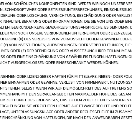
FREI VON SCHÄDLICHEN KOMPONENTEN SIND. WEDER WIR NOCH UNSERE 
VIREN, SCHADSOFTWARE ODER BETRIEBSUNTERBRECHUNGEN, EINSCHLIESSL
ÄNDERUNG ODER LÖSCHUNG, VERNICHTUNG, BESCHÄDIGUNG ODER VERLUST 
INHALTEN. BERATUNG ODER INFORMATIONEN, DIE SIE VON UNS ODER EIN
LTEN, BEGRÜNDEN KEINE GEWÄHRLEISTUNGSANSPRÜCHE, ES SEIN DENN, DI
WEDER WIR NOCH UNSERE VERBUNDENEN UNTERNEHMEN ODER LIZENZGEBE
FGRUND (X) DES VERLUSTS VON VORAUSSICHTLICHEN GEWINNEN ODER 
 (Y) VON INVESTITIONEN, AUFWENDUNGEN ODER VERPFLICHTUNGEN, DIE 
EN ODER (Z) DER BEENDIGUNG ODER AUSSETZUNG IHRER TEILNAHME A
LUSS ODER EINE EINSCHRÄNKUNG VON GEWÄHRLEISTUNGEN, HAFTUNGEN O
NICHT AUSGESCHLOSSEN ODER EINGESCHRÄNKT WERDEN KÖNNEN.
EHMEN ODER LIZENZGEBER HAFTEN FÜR MITTELBARE, NEBEN- ODER FOL
R EINNAHMEN ODER GEWINNE, VERLUST VON FIRMENWERT, NUTZUNGSAU
TSTEHEN, SELBST WENN WIR AUF DIE MÖGLICHKEIT DES AUFTRETENS S
MENHANG MIT DEN SERVICEANGEBOTEN MAXIMAL DER HÖHE DES GESAMT
M ZEITPUNKT DES EREIGNISSES, DAS ZU DEM ZULETZT ENTSTANDENEN 
ERGÜTUNGEN. SIE VERZICHTEN HIERMIT AUF ETWAIGE RECHTE UND RECHT
KLAGE, UNTERLASSUNGSKLAGE ODER ANDERE RECHTSBEHELFE IM ZUSAMME
NE EINSCHRÄNKUNG VON HAFTUNGEN, DIE NACH DEN ANWENDBAREN GESE