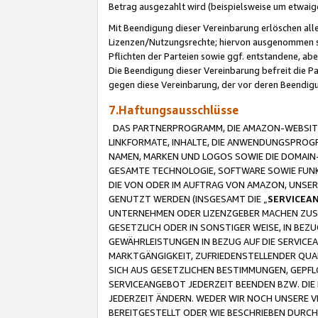
Betrag ausgezahlt wird (beispielsweise um etwai
Mit Beendigung dieser Vereinbarung erlöschen alle
Lizenzen/Nutzungsrechte; hiervon ausgenommen sind
Pflichten der Parteien sowie ggf. entstandene, ab
Die Beendigung dieser Vereinbarung befreit die P
gegen diese Vereinbarung, der vor deren Beendi
7.Haftungsausschlüsse
DAS PARTNERPROGRAMM, DIE AMAZON-WEBSITE,
LINKFORMATE, INHALTE, DIE ANWENDUNGSPRO
NAMEN, MARKEN UND LOGOS SOWIE DIE DOMAIN
GESAMTE TECHNOLOGIE, SOFTWARE SOWIE FUNKT
DIE VON ODER IM AUFTRAG VON AMAZON, UNS
GENUTZT WERDEN (INSGESAMT DIE „
SERVICEA
UNTERNEHMEN ODER LIZENZGEBER MACHEN ZUSI
GESETZLICH ODER IN SONSTIGER WEISE, IN BE
GEWÄHRLEISTUNGEN IN BEZUG AUF DIE SERVICE
MARKTGÄNGIGKEIT, ZUFRIEDENSTELLENDER QUA
SICH AUS GESETZLICHEN BESTIMMUNGEN, GEPFL
SERVICEANGEBOT JEDERZEIT BEENDEN BZW. DIE
JEDERZEIT ÄNDERN. WEDER WIR NOCH UNSERE 
BEREITGESTELLT ODER WIE BESCHRIEBEN DURC