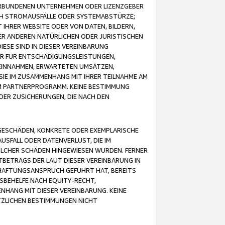
VERBUNDENEN UNTERNEHMEN ODER LIZENZGEBER
ICH STROMAUSFÄLLE ODER SYSTEMABSTÜRZE;
IHRER WEBSITE ODER VON DATEN, BILDERN,
ER ANDEREN NATÜRLICHEN ODER JURISTISCHEN
ESE SIND IN DIESER VEREINBARUNG
R FÜR ENTSCHÄDIGUNGSLEISTUNGEN,
EINNAHMEN, ERWARTETEN UMSÄTZEN,
SIE IM ZUSAMMENHANG MIT IHRER TEILNAHME AM
M PARTNERPROGRAMM. KEINE BESTIMMUNG
DER ZUSICHERUNGEN, DIE NACH DEN
GESCHÄDEN, KONKRETE ODER EXEMPLARISCHE
SFALL ODER DATENVERLUST, DIE IM
OLCHER SCHÄDEN HINGEWIESEN WURDEN. FERNER
BETRAGS DER LAUT DIESER VEREINBARUNG IN
HAFTUNGSANSPRUCH GEFÜHRT HAT, BEREITS
SBEHELFE NACH EQUITY-RECHT,
NHANG MIT DIESER VEREINBARUNG. KEINE
TZLICHEN BESTIMMUNGEN NICHT