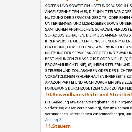
SOFERN UND SOWEIT EIN HAFTUNGSAUSSCHLUSS
ANGELEGENHEITEN AUS, DIE UNMITTELBAR ODER 
NUTZUNG DER SERVICEANGEBOTE) ODER EINEM V
UNTERNEHMEN UND LIZENZGEBER SOWIE UNSERE 
SÄMTLICHEN ANSPRÜCHEN, SCHÄDEN, VERLUSTE
SCHADLOS ZUHALTEN, DIE IM ZUSAMMENHANG STE
IHRER WEBSITE ODER ENTSPRECHENDEN MATERIA
FERTIGUNG, HERSTELLUNG, BEWERBUNG ODER VE
NUTZUNG DER SERVICEANGEBOTE UND ZWAR UN
BESTIMMUNGEN ZULÄSSIG IST ODER NICHT, (D) 
PROGRAMMRICHTLINIE), (E) IHREN STEUERN UN
STEUERN UND ZOLLABGABEN ODER DER NICHTER
VORSÄTZLICHEM FEHLVERHALTEN IHRERSEITS BZ
AMAZON PARTEI UND AUCH DURCH EIN SPEZIELL
FORDERUNG DURCHZUSETZEN ODER ZU VERTEIDI
10.Anwendbares Recht und Streitbe
Die Beilegung etwaiger Streitigkeiten, die in irg
Verletzung dieser Vereinbarung), den im Rahmen d
verbundenen Unternehmen zusammenhängen, unterl
Anhang 2
.
11.Steuern