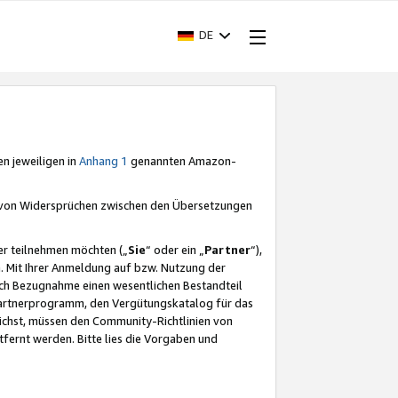
DE
en jeweiligen in
Anhang 1
genannten Amazon-
e von Widersprüchen zwischen den Übersetzungen
er teilnehmen möchten („
Sie
“ oder ein „
Partner
“),
. Mit Ihrer Anmeldung auf bzw. Nutzung der
durch Bezugnahme einen wesentlichen Bestandteil
 Partnerprogramm, den Vergütungskatalog für das
ichst, müssen den Community-Richtlinien von
fernt werden. Bitte lies die Vorgaben und