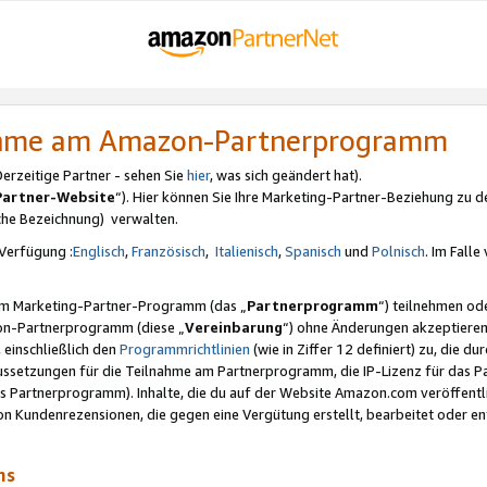
nahme am Amazon-Partnerprogramm
rzeitige Partner - sehen Sie
hier
, was sich geändert hat).
Partner-Website
“). Hier können Sie Ihre Marketing-Partner-Beziehung zu d
iche Bezeichnung) verwalten.
Verfügung :
Englisch
,
Französisch
,
Italienisch
,
Spanisch
und
Polnisch
. Im Fall
erem Marketing-Partner-Programm (das „
Partnerprogramm
“) teilnehmen od
on-Partnerprogramm (diese „
Vereinbarung
“) ohne Änderungen akzeptieren
 einschließlich den
Programmrichtlinien
(wie in Ziffer 12 definiert) zu, die 
raussetzungen für die Teilnahme am Partnerprogramm, die IP-Lizenz für das
s Partnerprogramm). Inhalte, die du auf der Website Amazon.com veröffentl
n Kundenrezensionen, die gegen eine Vergütung erstellt, bearbeitet oder ent
mms