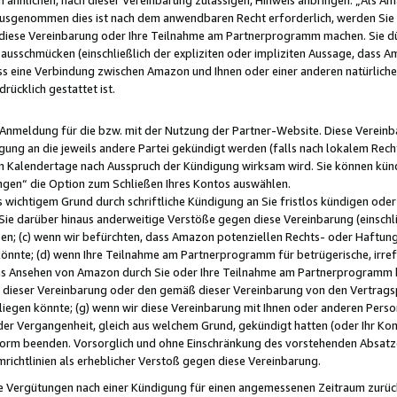
usgenommen dies ist nach dem anwendbaren Recht erforderlich, werden Sie 
f diese Vereinbarung oder Ihre Teilnahme am Partnerprogramm machen. Sie d
usschmücken (einschließlich der expliziten oder impliziten Aussage, dass A
 eine Verbindung zwischen Amazon und Ihnen oder einer anderen natürlichen 
rücklich gestattet ist.
r Anmeldung für die bzw. mit der Nutzung der Partner-Website. Diese Vereinb
gung an die jeweils andere Partei gekündigt werden (falls nach lokalem Rech
n Kalendertage nach Ausspruch der Kündigung wirksam wird. Sie können kündi
ngen“ die Option zum Schließen Ihres Kontos auswählen.
 wichtigem Grund durch schriftliche Kündigung an Sie fristlos kündigen oder I
 Sie darüber hinaus anderweitige Verstöße gegen diese Vereinbarung (einschli
ben; (c) wenn wir befürchten, dass Amazon potenziellen Rechts- oder Haftu
nnte; (d) wenn Ihre Teilnahme am Partnerprogramm für betrügerische, irref
das Ansehen von Amazon durch Sie oder Ihre Teilnahme am Partnerprogramm b
ieser Vereinbarung oder den gemäß dieser Vereinbarung von den Vertragspa
liegen könnte; (g) wenn wir diese Vereinbarung mit Ihnen oder anderen Perso
 der Vergangenheit, gleich aus welchem Grund, gekündigt hatten (oder Ihr Ko
rm beenden. Vorsorglich und ohne Einschränkung des vorstehenden Absatzes
richtlinien als erheblicher Verstoß gegen diese Vereinbarung.
e Vergütungen nach einer Kündigung für einen angemessenen Zeitraum zurückb