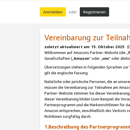
Anmelden
Registrieren
oder
Vereinbarung zur Teil
zuletzt aktualisiert am
:
15. Oktober 2025
(De
Willkommen auf Amazons Partner-Website (die „
Gesellschaften („
Amazon
“ oder „
uns
“ oder ähnl
Übersetzungen stehen in folgenden Sprachen zur 
gilt die englische Fassung.
Natürliche oder juristische Personen, die an uns
müssen die Vereinbarung zur Teilnahme am Amaz
Partner-Website stimmen Sie dieser Vereinbarung,
dieser Vereinbarung bilden (zum Beispiel die Vo
Partnerprogramm und die Markenrichtlinien für da
Amazon entsprechen, einschließlich des Verbots vo
Richtlinien sorgfältig durch.
1.Beschreibung des Partnerprogra