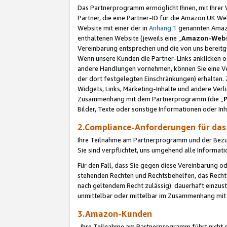
Das Partnerprogramm ermöglicht Ihnen, mit Ihrer W
Partner, die eine Partner-ID für die Amazon UK W
Website mit einer der in
Anhang 1
genannten Amazon
enthaltenen Website (jeweils eine „
Amazon-Webs
Vereinbarung entsprechen und die von uns bereitg
Wenn unsere Kunden die Partner-Links anklicken 
andere Handlungen vornehmen, können Sie eine Ver
der dort festgelegten Einschränkungen) erhalten. 
Widgets, Links, Marketing-Inhalte und andere Ver
Zusammenhang mit dem Partnerprogramm (die „
Bilder, Texte oder sonstige Informationen oder In
2.Compliance-Anforderungen für d
Ihre Teilnahme am Partnerprogramm und der Bezug 
Sie sind verpflichtet, uns umgehend alle Informat
Für den Fall, dass Sie gegen diese Vereinbarung 
stehenden Rechten und Rechtsbehelfen, das Recht
nach geltendem Recht zulässig) dauerhaft einzus
unmittelbar oder mittelbar im Zusammenhang mit
3.Amazon-Kunden
Ihre Teilnahme am Partnerprogramm führt nicht d