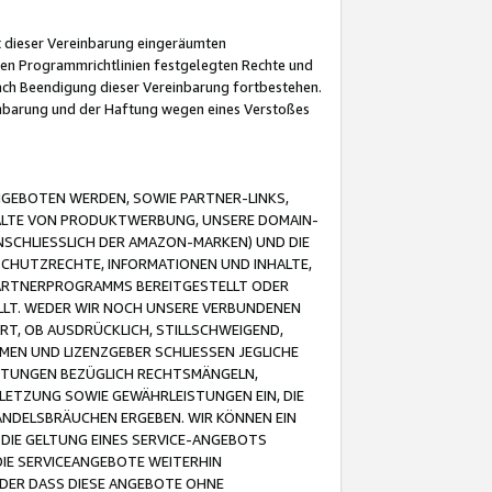
it dieser Vereinbarung eingeräumten
 den Programmrichtlinien festgelegten Rechte und
 nach Beendigung dieser Vereinbarung fortbestehen.
einbarung und der Haftung wegen eines Verstoßes
GEBOTEN WERDEN, SOWIE PARTNER-LINKS,
ALTE VON PRODUKTWERBUNG, UNSERE DOMAIN-
SCHLIESSLICH DER AMAZON-MARKEN) UND DIE
SCHUTZRECHTE, INFORMATIONEN UND INHALTE,
PARTNERPROGRAMMS BEREITGESTELLT ODER
ELLT. WEDER WIR NOCH UNSERE VERBUNDENEN
T, OB AUSDRÜCKLICH, STILLSCHWEIGEND,
MEN UND LIZENZGEBER SCHLIESSEN JEGLICHE
ISTUNGEN BEZÜGLICH RECHTSMÄNGELN,
LETZUNG SOWIE GEWÄHRLEISTUNGEN EIN, DIE
ANDELSBRÄUCHEN ERGEBEN. WIR KÖNNEN EIN
 DIE GELTUNG EINES SERVICE-ANGEBOTS
IE SERVICEANGEBOTE WEITERHIN
ODER DASS DIESE ANGEBOTE OHNE