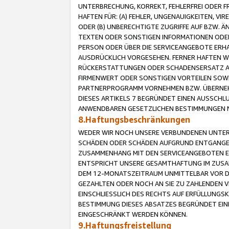
UNTERBRECHUNG, KORREKT, FEHLERFREI ODER 
HAFTEN FÜR: (A) FEHLER, UNGENAUIGKEITEN, 
ODER (B) UNBERECHTIGTE ZUGRIFFE AUF BZW. 
TEXTEN ODER SONSTIGEN INFORMATIONEN ODER 
PERSON ODER ÜBER DIE SERVICEANGEBOTE ERHA
AUSDRÜCKLICH VORGESEHEN. FERNER HAFTEN 
RÜCKERSTATTUNGEN ODER SCHADENSERSATZ AU
FIRMENWERT ODER SONSTIGEN VORTEILEN SOWIE
PARTNERPROGRAMM VORNEHMEN BZW. ÜBERNEHM
DIESES ARTIKELS 7 BEGRÜNDET EINEN AUSSCH
ANWENDBAREN GESETZLICHEN BESTIMMUNGEN 
8.Haftungsbeschränkungen
WEDER WIR NOCH UNSERE VERBUNDENEN UNTERN
SCHÄDEN ODER SCHÄDEN AUFGRUND ENTGANGENE
ZUSAMMENHANG MIT DEN SERVICEANGEBOTEN EN
ENTSPRICHT UNSERE GESAMTHAFTUNG IM ZUSAM
DEM 12-MONATSZEITRAUM UNMITTELBAR VOR DE
GEZAHLTEN ODER NOCH AN SIE ZU ZAHLENDEN V
EINSCHLIESSLICH DES RECHTS AUF ERFÜLLUNGS
BESTIMMUNG DIESES ABSATZES BEGRÜNDET EI
EINGESCHRÄNKT WERDEN KÖNNEN.
9.Haftungsfreistellung