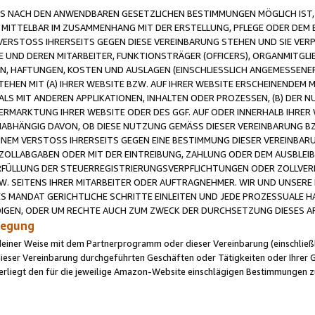
 NACH DEN ANWENDBAREN GESETZLICHEN BESTIMMUNGEN MÖGLICH IST, S
MITTELBAR IM ZUSAMMENHANG MIT DER ERSTELLUNG, PFLEGE ODER DEM BE
ERSTOSS IHRERSEITS GEGEN DIESE VEREINBARUNG STEHEN UND SIE VERP
UND DEREN MITARBEITER, FUNKTIONSTRÄGER (OFFICERS), ORGANMITGLI
N, HAFTUNGEN, KOSTEN UND AUSLAGEN (EINSCHLIESSLICH ANGEMESSENE
HEN MIT (A) IHRER WEBSITE BZW. AUF IHRER WEBSITE ERSCHEINENDEM M
LS MIT ANDEREN APPLIKATIONEN, INHALTEN ODER PROZESSEN, (B) DER 
RMARKTUNG IHRER WEBSITE ODER DES GGF. AUF ODER INNERHALB IHRER W
ABHÄNGIG DAVON, OB DIESE NUTZUNG GEMÄSS DIESER VEREINBARUNG B
EINEM VERSTOSS IHRERSEITS GEGEN EINE BESTIMMUNG DIESER VEREINBARU
D ZOLLABGABEN ODER MIT DER EINTREIBUNG, ZAHLUNG ODER DEM AUSBLEI
FÜLLUNG DER STEUERREGISTRIERUNGSVERPFLICHTUNGEN ODER ZOLLVERPF
W. SEITENS IHRER MITARBEITER ODER AUFTRAGNEHMER. WIR UND UNSERE
ES MANDAT GERICHTLICHE SCHRITTE EINLEITEN UND JEDE PROZESSUALE 
GEN, ODER UM RECHTE AUCH ZUM ZWECK DER DURCHSETZUNG DIESES AR
ilegung
endeiner Weise mit dem Partnerprogramm oder dieser Vereinbarung (einschließl
ieser Vereinbarung durchgeführten Geschäften oder Tätigkeiten oder Ihrer 
iegt den für die jeweilige Amazon-Website einschlägigen Bestimmungen z