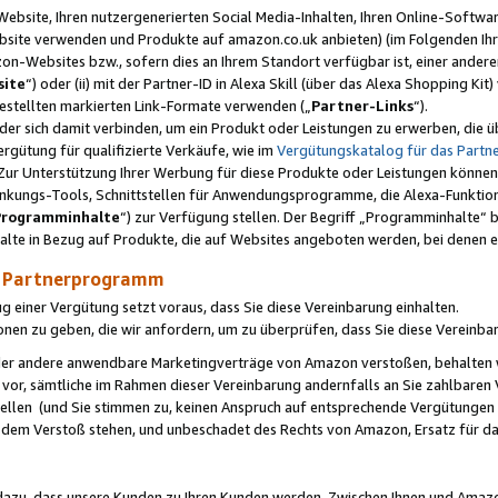
ebsite, Ihren nutzergenerierten Social Media-Inhalten, Ihren Online-Softwar
ebsite verwenden und Produkte auf amazon.co.uk anbieten) (im Folgenden Ihr
-Websites bzw., sofern dies an Ihrem Standort verfügbar ist, einer ander
ite
“) oder (ii) mit der Partner-ID in Alexa Skill (über das Alexa Shopping Ki
estellten markierten Link-Formate verwenden („
Partner-Links
“).
oder sich damit verbinden, um ein Produkt oder Leistungen zu erwerben, di
gütung für qualifizierte Verkäufe, wie im
Vergütungskatalog für das Part
Zur Unterstützung Ihrer Werbung für diese Produkte oder Leistungen können w
linkungs-Tools, Schnittstellen für Anwendungsprogramme, die Alexa-Funktion
Programminhalte
“) zur Verfügung stellen. Der Begriff „Programminhalte“ be
halte in Bezug auf Produkte, die auf Websites angeboten werden, bei denen 
as Partnerprogramm
einer Vergütung setzt voraus, dass Sie diese Vereinbarung einhalten.
ionen zu geben, die wir anfordern, um zu überprüfen, dass Sie diese Vereinba
oder andere anwendbare Marketingverträge von Amazon verstoßen, behalten w
 vor, sämtliche im Rahmen dieser Vereinbarung andernfalls an Sie zahlbare
tellen (und Sie stimmen zu, keinen Anspruch auf entsprechende Vergütungen
 dem Verstoß stehen, und unbeschadet des Rechts von Amazon, Ersatz für 
azu, dass unsere Kunden zu Ihren Kunden werden. Zwischen Ihnen und Amaz