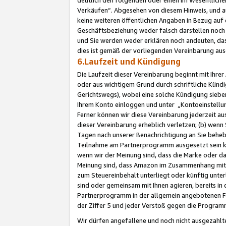
Verkäufen“. Abgesehen von diesem Hinweis, und a
keine weiteren öffentlichen Angaben in Bezug au
Geschäftsbeziehung weder falsch darstellen noch a
und Sie werden weder erklären noch andeuten, dass
dies ist gemäß der vorliegenden Vereinbarung ausd
6.Laufzeit und Kündigung
Die Laufzeit dieser Vereinbarung beginnt mit Ihre
oder aus wichtigem Grund durch schriftliche Kündi
Gerichtswegs), wobei eine solche Kündigung siebe
Ihrem Konto einloggen und unter „Kontoeinstellu
Ferner können wir diese Vereinbarung jederzeit aus
dieser Vereinbarung erheblich verletzen; (b) wenn
Tagen nach unserer Benachrichtigung an Sie behe
Teilnahme am Partnerprogramm ausgesetzt sein kö
wenn wir der Meinung sind, dass die Marke oder 
Meinung sind, dass Amazon im Zusammenhang mit d
zum Steuereinbehalt unterliegt oder künftig unter
sind oder gemeinsam mit Ihnen agieren, bereits in
Partnerprogramm in der allgemein angebotenen Fo
der Ziffer 5 und jeder Verstoß gegen die Programm
Wir dürfen angefallene und noch nicht ausgezahlt