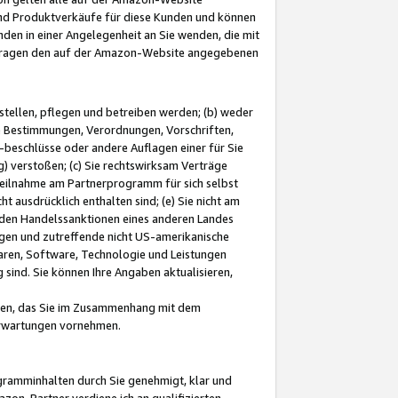
und Produktverkäufe für diese Kunden und können
nden in einer Angelegenheit an Sie wenden, die mit
e-Fragen den auf der Amazon-Website angegebenen
stellen, pflegen und betreiben werden; (b) weder
e Bestimmungen, Verordnungen, Vorschriften,
-beschlüsse oder andere Auflagen einer für Sie
 verstoßen; (c) Sie rechtswirksam Verträge
r Teilnahme am Partnerprogramm für sich selbst
t ausdrücklich enthalten sind; (e) Sie nicht am
den Handelssanktionen eines anderen Landes
gen und zutreffende nicht US-amerikanische
ren, Software, Technologie und Leistungen
sind. Sie können Ihre Angaben aktualisieren,
men, das Sie im Zusammenhang mit dem
 Erwartungen vornehmen.
ogramminhalten durch Sie genehmigt, klar und
zon-Partner verdiene ich an qualifizierten