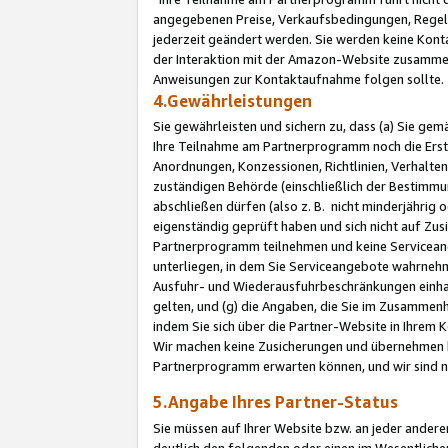
angegebenen Preise, Verkaufsbedingungen, Regeln
jederzeit geändert werden. Sie werden keine Konta
der Interaktion mit der Amazon-Website zusamme
Anweisungen zur Kontaktaufnahme folgen sollte.
4.Gewährleistungen
Sie gewährleisten und sichern zu, dass (a) Sie g
Ihre Teilnahme am Partnerprogramm noch die Erst
Anordnungen, Konzessionen, Richtlinien, Verhalten
zuständigen Behörde (einschließlich der Bestimmu
abschließen dürfen (also z. B. nicht minderjährig
eigenständig geprüft haben und sich nicht auf Zusi
Partnerprogramm teilnehmen und keine Servicean
unterliegen, in dem Sie Serviceangebote wahrneh
Ausfuhr- und Wiederausfuhrbeschränkungen einhal
gelten, und (g) die Angaben, die Sie im Zusammen
indem Sie sich über die Partner-Website in Ihrem
Wir machen keine Zusicherungen und übernehmen 
Partnerprogramm erwarten können, und wir sind n
5.Angabe Ihres Partner-Status
Sie müssen auf Ihrer Website bzw. an jeder ander
deutlich den folgenden oder einen im Wesentlichen