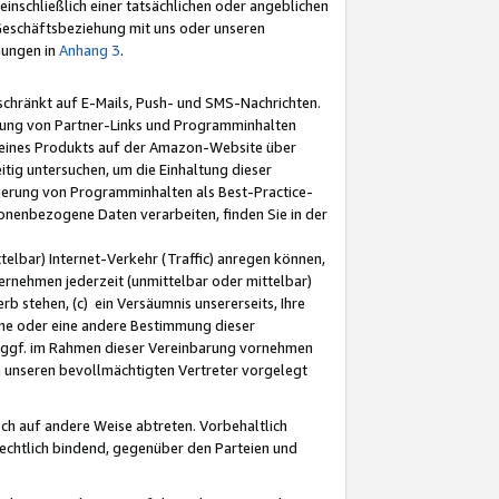
nschließlich einer tatsächlichen oder angeblichen
Geschäftsbeziehung mit uns oder unseren
mungen in
Anhang 3
.
schränkt auf E-Mails, Push- und SMS-Nachrichten.
ellung von Partner-Links und Programminhalten
 eines Produkts auf der Amazon-Website über
tig untersuchen, um die Einhaltung dieser
ntierung von Programminhalten als Best-Practice-
sonenbezogene Daten verarbeiten, finden Sie in der
telbar) Internet-Verkehr (Traffic) anregen können,
rnehmen jederzeit (unmittelbar oder mittelbar)
b stehen, (c) ein Versäumnis unsererseits, Ihre
fene oder eine andere Bestimmung dieser
r ggf. im Rahmen dieser Vereinbarung vornehmen
ch unseren bevollmächtigten Vertreter vorgelegt
ch auf andere Weise abtreten. Vorbehaltlich
rechtlich bindend, gegenüber den Parteien und