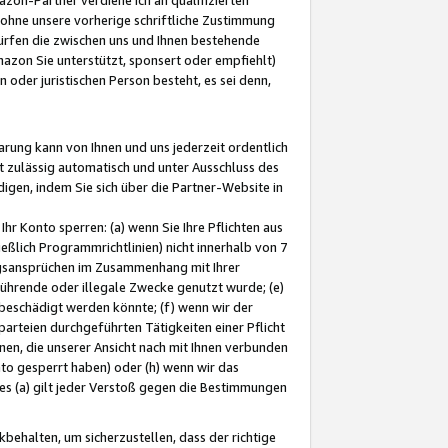
ohne unsere vorherige schriftliche Zustimmung
ürfen die zwischen uns und Ihnen bestehende
mazon Sie unterstützt, sponsert oder empfiehlt)
oder juristischen Person besteht, es sei denn,
arung kann von Ihnen und uns jederzeit ordentlich
t zulässig automatisch und unter Ausschluss des
gen, indem Sie sich über die Partner-Website in
hr Konto sperren: (a) wenn Sie Ihre Pflichten aus
eßlich Programmrichtlinien) nicht innerhalb von 7
ngsansprüchen im Zusammenhang mit Ihrer
ührende oder illegale Zwecke genutzt wurde; (e)
eschädigt werden könnte; (f) wenn wir der
rteien durchgeführten Tätigkeiten einer Pflicht
nen, die unserer Ansicht nach mit Ihnen verbunden
nto gesperrt haben) oder (h) wenn wir das
 (a) gilt jeder Verstoß gegen die Bestimmungen
ehalten, um sicherzustellen, dass der richtige