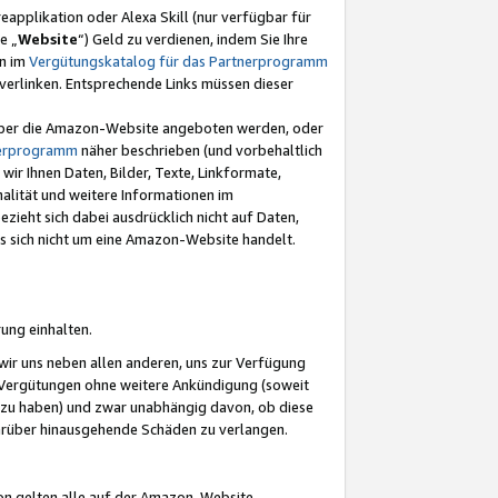
eapplikation oder Alexa Skill (nur verfügbar für
e „
Website
“) Geld zu verdienen, indem Sie Ihre
en im
Vergütungskatalog für das Partnerprogramm
t) verlinken. Entsprechende Links müssen dieser
e über die Amazon-Website angeboten werden, oder
nerprogramm
näher beschrieben (und vorbehaltlich
ir Ihnen Daten, Bilder, Texte, Linkformate,
alität und weitere Informationen im
zieht sich dabei ausdrücklich nicht auf Daten,
es sich nicht um eine Amazon-Website handelt.
rung einhalten.
ir uns neben allen anderen, uns zur Verfügung
n Vergütungen ohne weitere Ankündigung (soweit
 zu haben) und zwar unabhängig davon, ob diese
darüber hinausgehende Schäden zu verlangen.
on gelten alle auf der Amazon-Website