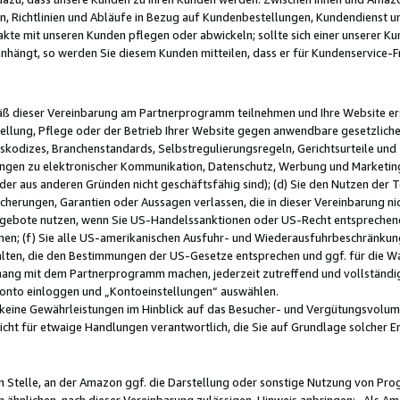
, Richtlinien und Abläufe in Bezug auf Kundenbestellungen, Kundendienst 
kte mit unseren Kunden pflegen oder abwickeln; sollte sich einer unserer Ku
nhängt, so werden Sie diesem Kunden mitteilen, dass er für Kundenservic
emäß dieser Vereinbarung am Partnerprogramm teilnehmen und Ihre Website er
ellung, Pflege oder der Betrieb Ihrer Website gegen anwendbare gesetzlich
skodizes, Branchenstandards, Selbstregulierungsregeln, Gerichtsurteile und 
ngen zu elektronischer Kommunikation, Datenschutz, Werbung und Marketing)
 oder aus anderen Gründen nicht geschäftsfähig sind); (d) Sie den Nutzen de
cherungen, Garantien oder Aussagen verlassen, die in dieser Vereinbarung nich
gebote nutzen, wenn Sie US-Handelssanktionen oder US-Recht entsprechen
men; (f) Sie alle US-amerikanischen Ausfuhr- und Wiederausfuhrbeschränkun
ten, die den Bestimmungen der US-Gesetze entsprechen und ggf. für die Wa
hang mit dem Partnerprogramm machen, jederzeit zutreffend und vollständig 
 Konto einloggen und „Kontoeinstellungen“ auswählen.
keine Gewährleistungen im Hinblick auf das Besucher- und Vergütungsvolu
icht für etwaige Handlungen verantwortlich, die Sie auf Grundlage solcher
en Stelle, an der Amazon ggf. die Darstellung oder sonstige Nutzung von Pr
 ähnlichen, nach dieser Vereinbarung zulässigen, Hinweis anbringen: „Als Ama