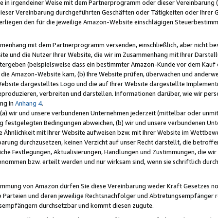
e in irgendeiner Weise mit dem Partnerprogramm oder dieser Vereinbarung (ei
ieser Vereinbarung durchgeführten Geschäften oder Tätigkeiten oder Ihrer 
liegen den für die jeweilige Amazon-Website einschlägigen Steuerbestim
mmenhang mit dem Partnerprogramm versenden, einschließlich, aber nicht be
site und die Nutzer Ihrer Website, die wir im Zusammenhang mit Ihrer Darst
itergeben (beispielsweise dass ein bestimmter Amazon-Kunde vor dem Kauf
uf die Amazon-Website kam, (b) Ihre Website prüfen, überwachen und anderwei
r Website dargestelltes Logo und die auf Ihrer Website dargestellte Impleme
reproduzieren, verbreiten und darstellen. Informationen darüber, wie wir per
ng in
Anhang 4
.
 (a) wir und unsere verbundenen Unternehmen jederzeit (mittelbar oder unmit
ng festgelegten Bedingungen abweichen, (b) wir und unsere verbundenen Unte
 Ähnlichkeit mit Ihrer Website aufweisen bzw. mit Ihrer Website im Wettbewer
barung durchzusetzen, keinen Verzicht auf unser Recht darstellt, die betrof
liche Festlegungen, Aktualisierungen, Handlungen und Zustimmungen, die wi
enommen bzw. erteilt werden und nur wirksam sind, wenn sie schriftlich dur
stimmung von Amazon dürfen Sie diese Vereinbarung weder Kraft Gesetzes no
die Parteien und deren jeweilige Rechtsnachfolger und Abtretungsempfänger 
ngsempfängern durchsetzbar und kommt diesen zugute.