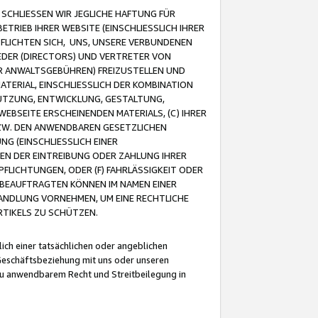
CHLIESSEN WIR JEGLICHE HAFTUNG FÜR
TRIEB IHRER WEBSITE (EINSCHLIESSLICH IHRER
FLICHTEN SICH, UNS, UNSERE VERBUNDENEN
EDER (DIRECTORS) UND VERTRETER VON
R ANWALTSGEBÜHREN) FREIZUSTELLEN UND
ATERIAL, EINSCHLIESSLICH DER KOMBINATION
NUTZUNG, ENTWICKLUNG, GESTALTUNG,
EBSEITE ERSCHEINENDEN MATERIALS, (C) IHRER
ZW. DEN ANWENDBAREN GESETZLICHEN
NG (EINSCHLIESSLICH EINER
BEN DER EINTREIBUNG ODER ZAHLUNG IHRER
LICHTUNGEN, ODER (F) FAHRLÄSSIGKEIT ODER
 BEAUFTRAGTEN KÖNNEN IM NAMEN EINER
HANDLUNG VORNEHMEN, UM EINE RECHTLICHE
TIKELS ZU SCHÜTZEN.
ich einer tatsächlichen oder angeblichen
Geschäftsbeziehung mit uns oder unseren
u anwendbarem Recht und Streitbeilegung in