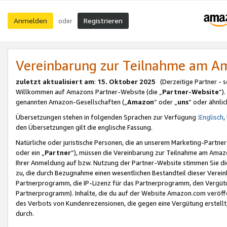
Anmelden
Registrieren
oder
Vereinbarung zur Teilnahme am 
zuletzt aktualisiert am
:
15. Oktober 2025
(Derzeitige Partner - 
Willkommen auf Amazons Partner-Website (die „
Partner-Website
“)
genannten Amazon-Gesellschaften („
Amazon
“ oder „
uns
“ oder ähnli
Übersetzungen stehen in folgenden Sprachen zur Verfügung :
Englisch
,
den Übersetzungen gilt die englische Fassung.
Natürliche oder juristische Personen, die an unserem Marketing-Partn
oder ein „
Partner
“), müssen die Vereinbarung zur Teilnahme am Ama
Ihrer Anmeldung auf bzw. Nutzung der Partner-Website stimmen Sie die
zu, die durch Bezugnahme einen wesentlichen Bestandteil dieser Verei
Partnerprogramm, die IP-Lizenz für das Partnerprogramm, den Vergütu
Partnerprogramm). Inhalte, die du auf der Website Amazon.com veröffe
des Verbots von Kundenrezensionen, die gegen eine Vergütung erstellt, 
durch.