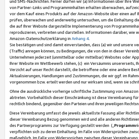
und SMS-Nachrichten. Ferner dürfen wir (a) Informationen über Ihre We
von Partner-Links und Programminhalten erhalten überwachen, aufzei
vor dem Kauf eines Produkts auf der Amazon-Website über einen auf Ih
prüfen, überwachen und anderweitig untersuchen, um die Einhaltung dies
die auf Ihrer Website dargestellte Implementierung von Programminhalt
reproduzieren, verbreiten und darstellen. Informationen darüber, wie w
Amazon-Datenschutzerklärung in
Anhang 4
.
Sie bestätigen und sind damit einverstanden, dass (a) wir und unsere 
(Traffic) anregen können, zu Bedingungen, die von den in dieser Vere
Unternehmen jederzeit (unmittelbar oder mittelbar) Websites oder Appl
Ihrer Website im Wettbewerb stehen, (c) ein Versäumnis unsererseits, I
Verzicht auf unser Recht darstellt, die betroffene oder eine andere B
Aktualisierungen, Handlungen und Zustimmungen, die wir ggf. im Rahme
vorgenommen bzw. erteilt werden und nur wirksam sind, wenn sie schri
Ohne die ausdrückliche vorherige schriftliche Zustimmung von Amazon
abtreten. Vorbehaltlich dieser Einschränkung ist diese Vereinbarung f
rechtlich bindend, gegenüber den Parteien und ihren jeweiligen Rech
Diese Vereinbarung umfasst die jeweils aktuellste Fassung aller Richtli
dieser Vereinbarung Bezug genommen wird und alle anderen Richtlinie
des Partnerprogramms zur Verfügung gestellt werden („
Programmric
verpflichten sich zu deren Einhaltung. Im Falle von Widersprüchen zwi
maßgeblich. Im Falle von Widersprüchen zwischen dieser Vereinbarun