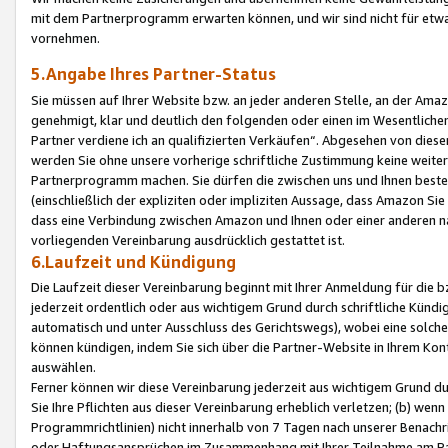
mit dem Partnerprogramm erwarten können, und wir sind nicht für etwa
vornehmen.
5.Angabe Ihres Partner-Status
Sie müssen auf Ihrer Website bzw. an jeder anderen Stelle, an der Am
genehmigt, klar und deutlich den folgenden oder einen im Wesentlichen
Partner verdiene ich an qualifizierten Verkäufen“. Abgesehen von die
werden Sie ohne unsere vorherige schriftliche Zustimmung keine weite
Partnerprogramm machen. Sie dürfen die zwischen uns und Ihnen best
(einschließlich der expliziten oder impliziten Aussage, dass Amazon Si
dass eine Verbindung zwischen Amazon und Ihnen oder einer anderen natü
vorliegenden Vereinbarung ausdrücklich gestattet ist.
6.Laufzeit und Kündigung
Die Laufzeit dieser Vereinbarung beginnt mit Ihrer Anmeldung für die 
jederzeit ordentlich oder aus wichtigem Grund durch schriftliche Kündi
automatisch und unter Ausschluss des Gerichtswegs), wobei eine solch
können kündigen, indem Sie sich über die Partner-Website in Ihrem Ko
auswählen.
Ferner können wir diese Vereinbarung jederzeit aus wichtigem Grund dur
Sie Ihre Pflichten aus dieser Vereinbarung erheblich verletzen; (b) wen
Programmrichtlinien) nicht innerhalb von 7 Tagen nach unserer Benachr
oder Haftungsansprüchen im Zusammenhang mit Ihrer Teilnahme am Pa