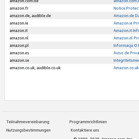
amazon.com.be
amazon.com.b
amazon.fr
Notice:Protec
amazon.de, audible.de
Amazon.de Da
amazon.ie
Amazon.ie Pri
amazon.it
Amazon.it Inf
amazon.nl
Amazon.nl Pri
amazon.pl
Informacja O
amazon.es
Aviso de Priv
amazon.se
Integritetsm
amazon.co.uk, audible.co.uk
Amazon.co.uk 
Teilnahmevereinbarung
Programmrichtlinien
Nutzungsbestimmungen
Kontaktiere uns