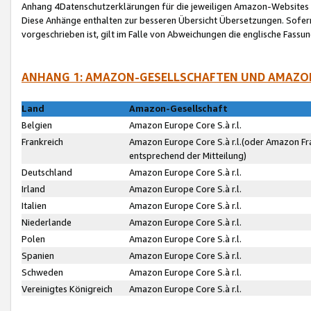
Anhang 4Datenschutzerklärungen für die jeweiligen Amazon-Websites
Diese Anhänge enthalten zur besseren Übersicht Übersetzungen. Sofe
vorgeschrieben ist, gilt im Falle von Abweichungen die englische Fass
ANHANG 1: AMAZON-GESELLSCHAFTEN UND AMAZO
Land
Amazon-Gesellschaft
Belgien
Amazon Europe Core S.à r.l.
Frankreich
Amazon Europe Core S.à r.l.(oder Amazon Fr
entsprechend der Mitteilung)
Deutschland
Amazon Europe Core S.à r.l.
Irland
Amazon Europe Core S.à r.l.
Italien
Amazon Europe Core S.à r.l.
Niederlande
Amazon Europe Core S.à r.l.
Polen
Amazon Europe Core S.à r.l.
Spanien
Amazon Europe Core S.à r.l.
Schweden
Amazon Europe Core S.à r.l.
Vereinigtes Königreich
Amazon Europe Core S.à r.l.