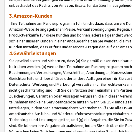
unbeschadet des Rechts von Amazon, Ersatz für darüber hinausgehen
3.Amazon-Kunden
Ihre Teilnahme am Partnerprogramm führt nicht dazu, dass unsere Kun
Amazon-Website angegebenen Preise, Verkaufsbedingungen, Regeln, Ri
Produktverkäufe für diese Kunden und können jederzeit geändert werde
sich einer unserer Kunden in einer Angelegenheit an Sie wenden, die 
Kunden mitteilen, dass er für Kundenservice-Fragen den auf der Ama
4.Gewährleistungen
Sie gewährleisten und sichern zu, dass (a) Sie gemäß dieser Vereinba
betreiben werden; (b) weder Ihre Teilnahme am Partnerprogramm noch d
Bestimmungen, Verordnungen, Vorschriften, Anordnungen, Konzessionen,
Gerichtsurteile und -beschlüsse oder andere Auflagen einer für Sie zu
Datenschutz, Werbung und Marketing) verstoßen; (c) Sie rechtswirksam 
nicht geschäftsfähig sind); (d) Sie den Nutzen der Teilnahme am Partne
Zusicherungen, Garantien oder Aussagen verlassen, die in dieser Verein
teilnehmen und keine Serviceangebote nutzen, wenn Sie US-Handelssa
unterliegen, in dem Sie Serviceangebote wahrnehmen; (f) Sie alle US
amerikanische Ausfuhr- und Wiederausfuhrbeschränkungen einhalten, 
Technologie und Leistungen gelten, und (g) die Angaben, die Sie im 
sind. Sie können Ihre Angaben aktualisieren, indem Sie sich über die 
Wir machen keine Zusicherungen und übernehmen keine Gewährleistun