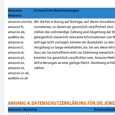
Amazon-
Steuerliche Bestimmungen
Website
amazon.com.be,
Wir dürfen in Bezug auf Beträge, auf deren Auszahlun
amazon.fr,
vornehmen, zu denen wir gesetzlich verpflichtet sind
amazon.de,
stellen die vollständige Zahlung und Abgeltung der 
audible.de,
gelegentlich steuerlich relevante Informationen von I
amazon.ie
Anfrage nicht vorlegen, können wir (kumulativ zu de
amazon.it,
Vergütung so lange einbehalten, bis Sie uns diese Inf
amazon.nl,
dass wir Sie betreffend nicht zur Einholung steuerlich 
amazon.pl,
könnten Sie gesetzlich verpflichtet sein, Amazon Meh
amazon.es,
Anforderungen an eine gültige MwSt.-Rechnung erfüllt
amazon.se,
zahlen.
amazon.co.uk,
audible.co.uk
ANHANG 4: DATENSCHUTZERKLÄRUNG FÜR DIE JEWE
Amazon-Website
Datenschutz