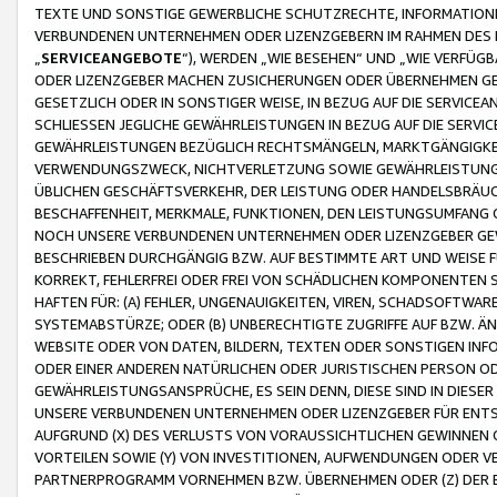
TEXTE UND SONSTIGE GEWERBLICHE SCHUTZRECHTE, INFORMATIONE
VERBUNDENEN UNTERNEHMEN ODER LIZENZGEBERN IM RAHMEN DES
„
SERVICEANGEBOTE
“), WERDEN „WIE BESEHEN“ UND „WIE VERFÜ
ODER LIZENZGEBER MACHEN ZUSICHERUNGEN ODER ÜBERNEHMEN GEW
GESETZLICH ODER IN SONSTIGER WEISE, IN BEZUG AUF DIE SERVI
SCHLIESSEN JEGLICHE GEWÄHRLEISTUNGEN IN BEZUG AUF DIE SERVI
GEWÄHRLEISTUNGEN BEZÜGLICH RECHTSMÄNGELN, MARKTGÄNGIGKEIT
VERWENDUNGSZWECK, NICHTVERLETZUNG SOWIE GEWÄHRLEISTUNGEN 
ÜBLICHEN GESCHÄFTSVERKEHR, DER LEISTUNG ODER HANDELSBRÄUCH
BESCHAFFENHEIT, MERKMALE, FUNKTIONEN, DEN LEISTUNGSUMFANG 
NOCH UNSERE VERBUNDENEN UNTERNEHMEN ODER LIZENZGEBER GEWÄ
BESCHRIEBEN DURCHGÄNGIG BZW. AUF BESTIMMTE ART UND WEISE
KORREKT, FEHLERFREI ODER FREI VON SCHÄDLICHEN KOMPONENTEN
HAFTEN FÜR: (A) FEHLER, UNGENAUIGKEITEN, VIREN, SCHADSOFTW
SYSTEMABSTÜRZE; ODER (B) UNBERECHTIGTE ZUGRIFFE AUF BZW. 
WEBSITE ODER VON DATEN, BILDERN, TEXTEN ODER SONSTIGEN INF
ODER EINER ANDEREN NATÜRLICHEN ODER JURISTISCHEN PERSON OD
GEWÄHRLEISTUNGSANSPRÜCHE, ES SEIN DENN, DIESE SIND IN DIES
UNSERE VERBUNDENEN UNTERNEHMEN ODER LIZENZGEBER FÜR EN
AUFGRUND (X) DES VERLUSTS VON VORAUSSICHTLICHEN GEWINNEN
VORTEILEN SOWIE (Y) VON INVESTITIONEN, AUFWENDUNGEN ODER VE
PARTNERPROGRAMM VORNEHMEN BZW. ÜBERNEHMEN ODER (Z) DER 