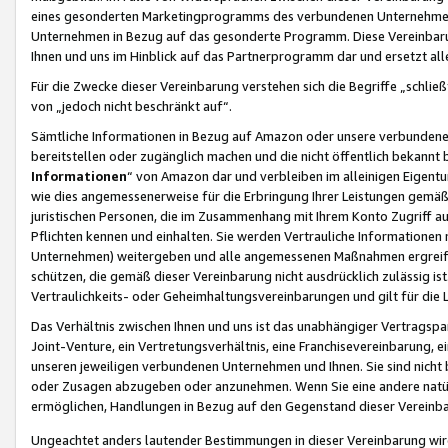
eines gesonderten Marketingprogramms des verbundenen Unternehmens
Unternehmen in Bezug auf das gesonderte Programm. Diese Vereinbarung
Ihnen und uns im Hinblick auf das Partnerprogramm dar und ersetzt al
Für die Zwecke dieser Vereinbarung verstehen sich die Begriffe „schließ
von „jedoch nicht beschränkt auf“.
Sämtliche Informationen in Bezug auf Amazon oder unsere verbunde
bereitstellen oder zugänglich machen und die nicht öffentlich bekannt bz
Informationen
“ von Amazon dar und verbleiben im alleinigen Eigent
wie dies angemessenerweise für die Erbringung Ihrer Leistungen gemäß d
juristischen Personen, die im Zusammenhang mit Ihrem Konto Zugriff au
Pflichten kennen und einhalten. Sie werden Vertrauliche Informationen 
Unternehmen) weitergeben und alle angemessenen Maßnahmen ergreifen
schützen, die gemäß dieser Vereinbarung nicht ausdrücklich zulässig is
Vertraulichkeits- oder Geheimhaltungsvereinbarungen und gilt für die
Das Verhältnis zwischen Ihnen und uns ist das unabhängiger Vertragspa
Joint-Venture, ein Vertretungsverhältnis, eine Franchisevereinbarung, 
unseren jeweiligen verbundenen Unternehmen und Ihnen. Sie sind ni
oder Zusagen abzugeben oder anzunehmen. Wenn Sie eine andere natürli
ermöglichen, Handlungen in Bezug auf den Gegenstand dieser Vereinbar
Ungeachtet anders lautender Bestimmungen in dieser Vereinbarung wird