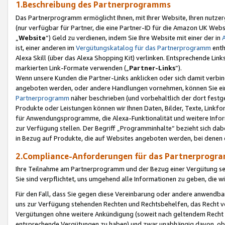
1.Beschreibung des Partnerprogramms
Das Partnerprogramm ermöglicht Ihnen, mit Ihrer Website, Ihren nutzer
(nur verfügbar für Partner, die eine Partner-ID für die Amazon UK We
„
Website
“) Geld zu verdienen, indem Sie Ihre Website mit einer der in
ist, einer anderen im
Vergütungskatalog für das Partnerprogramm
enth
Alexa Skill (über das Alexa Shopping Kit) verlinken. Entsprechende Lin
markierten Link-Formate verwenden („
Partner-Links
“).
Wenn unsere Kunden die Partner-Links anklicken oder sich damit verbi
angeboten werden, oder andere Handlungen vornehmen, können Sie eine
Partnerprogramm
näher beschrieben (und vorbehaltlich der dort festg
Produkte oder Leistungen können wir Ihnen Daten, Bilder, Texte, Linkfo
für Anwendungsprogramme, die Alexa-Funktionalität und weitere Inf
zur Verfügung stellen. Der Begriff „Programminhalte“ bezieht sich dabe
in Bezug auf Produkte, die auf Websites angeboten werden, bei denen 
2.Compliance-Anforderungen für das Partnerprog
Ihre Teilnahme am Partnerprogramm und der Bezug einer Vergütung setz
Sie sind verpflichtet, uns umgehend alle Informationen zu geben, die w
Für den Fall, dass Sie gegen diese Vereinbarung oder andere anwendba
uns zur Verfügung stehenden Rechten und Rechtsbehelfen, das Recht vo
Vergütungen ohne weitere Ankündigung (soweit nach geltendem Recht z
entsprechende Vergütungen zu haben) und zwar unabhängig davon, ob 