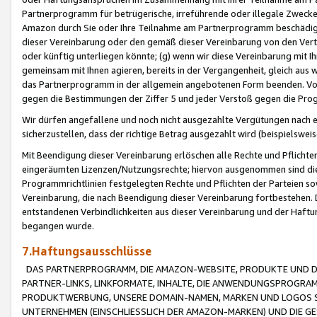
Partnerprogramm für betrügerische, irreführende oder illegale Zwecke
Amazon durch Sie oder Ihre Teilnahme am Partnerprogramm beschädig
dieser Vereinbarung oder den gemäß dieser Vereinbarung von den Vertr
oder künftig unterliegen könnte; (g) wenn wir diese Vereinbarung mit I
gemeinsam mit Ihnen agieren, bereits in der Vergangenheit, gleich aus
das Partnerprogramm in der allgemein angebotenen Form beenden. Vors
gegen die Bestimmungen der Ziffer 5 und jeder Verstoß gegen die Prog
Wir dürfen angefallene und noch nicht ausgezahlte Vergütungen nach 
sicherzustellen, dass der richtige Betrag ausgezahlt wird (beispielsw
Mit Beendigung dieser Vereinbarung erlöschen alle Rechte und Pflichte
eingeräumten Lizenzen/Nutzungsrechte; hiervon ausgenommen sind die in 
Programmrichtlinien festgelegten Rechte und Pflichten der Parteien sow
Vereinbarung, die nach Beendigung dieser Vereinbarung fortbestehen. D
entstandenen Verbindlichkeiten aus dieser Vereinbarung und der Haft
begangen wurde.
7.Haftungsausschlüsse
DAS PARTNERPROGRAMM, DIE AMAZON-WEBSITE, PRODUKTE UND DI
PARTNER-LINKS, LINKFORMATE, INHALTE, DIE ANWENDUNGSPROGR
PRODUKTWERBUNG, UNSERE DOMAIN-NAMEN, MARKEN UND LOGOS S
UNTERNEHMEN (EINSCHLIESSLICH DER AMAZON-MARKEN) UND DIE GE