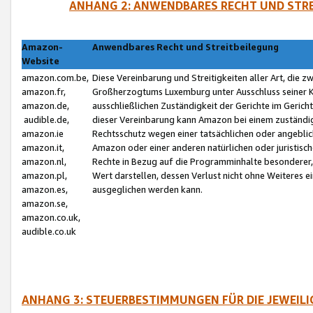
ANHANG 2: ANWENDBARES RECHT UND STRE
Amazon-
Anwendbares Recht und Streitbeilegung
Website
amazon.com.be,
Diese Vereinbarung und Streitigkeiten aller Art, die 
amazon.fr,
Großherzogtums Luxemburg unter Ausschluss seiner Kol
amazon.de,
ausschließlichen Zuständigkeit der Gerichte im Geri
audible.de,
dieser Vereinbarung kann Amazon bei einem zuständig
amazon.ie
Rechtsschutz wegen einer tatsächlichen oder angebli
amazon.it,
Amazon oder einer anderen natürlichen oder juristisc
amazon.nl,
Rechte in Bezug auf die Programminhalte besonderer,
amazon.pl,
Wert darstellen, dessen Verlust nicht ohne Weiteres e
amazon.es,
ausgeglichen werden kann.
amazon.se,
amazon.co.uk,
audible.co.uk
ANHANG 3: STEUERBESTIMMUNGEN FÜR DIE JEWEIL