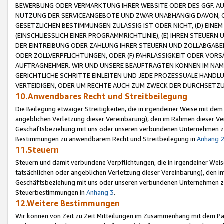
BEWERBUNG ODER VERMARKTUNG IHRER WEBSITE ODER DES GGF. AUF 
NUTZUNG DER SERVICEANGEBOTE UND ZWAR UNABHÄNGIG DAVON, O
GESETZLICHEN BESTIMMUNGEN ZULÄSSIG IST ODER NICHT, (D) EINE
(EINSCHLIESSLICH EINER PROGRAMMRICHTLINIE), (E) IHREN STEUER
DER EINTREIBUNG ODER ZAHLUNG IHRER STEUERN UND ZOLLABGAB
ODER ZOLLVERPFLICHTUNGEN, ODER (F) FAHRLÄSSIGKEIT ODER VORS
AUFTRAGNEHMER. WIR UND UNSERE BEAUFTRAGTEN KÖNNEN IM NAME
GERICHTLICHE SCHRITTE EINLEITEN UND JEDE PROZESSUALE HAND
VERTEIDIGEN, ODER UM RECHTE AUCH ZUM ZWECK DER DURCHSETZU
10.Anwendbares Recht und Streitbeilegung
Die Beilegung etwaiger Streitigkeiten, die in irgendeiner Weise mit de
angeblichen Verletzung dieser Vereinbarung), den im Rahmen dieser Ve
Geschäftsbeziehung mit uns oder unseren verbundenen Unternehmen zu
Bestimmungen zu anwendbarem Recht und Streitbeilegung in
Anhang 
11.Steuern
Steuern und damit verbundene Verpflichtungen, die in irgendeiner Wei
tatsächlichen oder angeblichen Verletzung dieser Vereinbarung), den 
Geschäftsbeziehung mit uns oder unseren verbundenen Unternehmen z
Steuerbestimmungen in
Anhang 3
.
12.Weitere Bestimmungen
Wir können von Zeit zu Zeit Mitteilungen im Zusammenhang mit dem Par