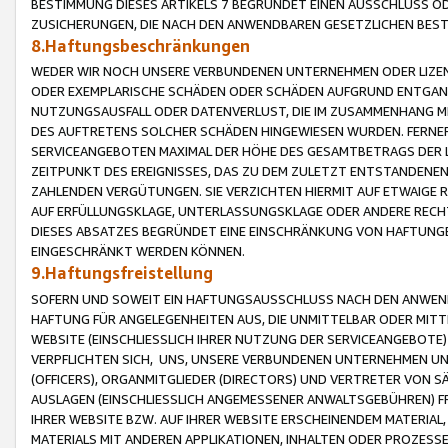
BESTIMMUNG DIESES ARTIKELS 7 BEGRÜNDET EINEN AUSSCHLUSS 
ZUSICHERUNGEN, DIE NACH DEN ANWENDBAREN GESETZLICHEN BE
8.Haftungsbeschränkungen
WEDER WIR NOCH UNSERE VERBUNDENEN UNTERNEHMEN ODER LIZEN
ODER EXEMPLARISCHE SCHÄDEN ODER SCHÄDEN AUFGRUND ENTGANG
NUTZUNGSAUSFALL ODER DATENVERLUST, DIE IM ZUSAMMENHANG MI
DES AUFTRETENS SOLCHER SCHÄDEN HINGEWIESEN WURDEN. FERN
SERVICEANGEBOTEN MAXIMAL DER HÖHE DES GESAMTBETRAGS DER 
ZEITPUNKT DES EREIGNISSES, DAS ZU DEM ZULETZT ENTSTANDENE
ZAHLENDEN VERGÜTUNGEN. SIE VERZICHTEN HIERMIT AUF ETWAIGE 
AUF ERFÜLLUNGSKLAGE, UNTERLASSUNGSKLAGE ODER ANDERE RECHT
DIESES ABSATZES BEGRÜNDET EINE EINSCHRÄNKUNG VON HAFTUNG
EINGESCHRÄNKT WERDEN KÖNNEN.
9.Haftungsfreistellung
SOFERN UND SOWEIT EIN HAFTUNGSAUSSCHLUSS NACH DEN ANWENDB
HAFTUNG FÜR ANGELEGENHEITEN AUS, DIE UNMITTELBAR ODER MITT
WEBSITE (EINSCHLIESSLICH IHRER NUTZUNG DER SERVICEANGEBOTE)
VERPFLICHTEN SICH, UNS, UNSERE VERBUNDENEN UNTERNEHMEN UN
(OFFICERS), ORGANMITGLIEDER (DIRECTORS) UND VERTRETER VON 
AUSLAGEN (EINSCHLIESSLICH ANGEMESSENER ANWALTSGEBÜHREN) FR
IHRER WEBSITE BZW. AUF IHRER WEBSITE ERSCHEINENDEM MATERIAL
MATERIALS MIT ANDEREN APPLIKATIONEN, INHALTEN ODER PROZESSE