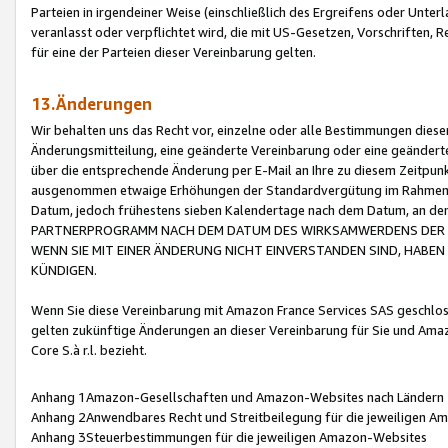
Parteien in irgendeiner Weise (einschließlich des Ergreifens oder Unt
veranlasst oder verpflichtet wird, die mit US-Gesetzen, Vorschriften,
für eine der Parteien dieser Vereinbarung gelten.
13.Änderungen
Wir behalten uns das Recht vor, einzelne oder alle Bestimmungen diese
Änderungsmitteilung, eine geänderte Vereinbarung oder eine geänderte 
über die entsprechende Änderung per E-Mail an Ihre zu diesem Zeitpun
ausgenommen etwaige Erhöhungen der Standardvergütung im Rahmen
Datum, jedoch frühestens sieben Kalendertage nach dem Datum, an de
PARTNERPROGRAMM NACH DEM DATUM DES WIRKSAMWERDENS DER Ä
WENN SIE MIT EINER ÄNDERUNG NICHT EINVERSTANDEN SIND, HABEN S
KÜNDIGEN.
Wenn Sie diese Vereinbarung mit Amazon France Services SAS geschlo
gelten zukünftige Änderungen an dieser Vereinbarung für Sie und Ama
Core S.à r.l. bezieht.
Anhang 1Amazon-Gesellschaften und Amazon-Websites nach Ländern
Anhang 2Anwendbares Recht und Streitbeilegung für die jeweiligen 
Anhang 3Steuerbestimmungen für die jeweiligen Amazon-Websites