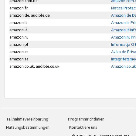
amazon.com.be
amazon.com.b
amazon.fr
Notice:Protec
amazon.de, audible.de
Amazon.de Da
amazon.ie
Amazon.ie Pri
amazon.it
Amazon.it Inf
amazon.nl
Amazon.nl Pri
amazon.pl
Informacja O
amazon.es
Aviso de Priv
amazon.se
Integritetsm
amazon.co.uk, audible.co.uk
Amazon.co.uk 
Teilnahmevereinbarung
Programmrichtlinien
Nutzungsbestimmungen
Kontaktiere uns