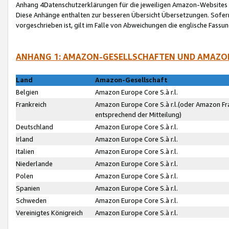
Anhang 4Datenschutzerklärungen für die jeweiligen Amazon-Websites
Diese Anhänge enthalten zur besseren Übersicht Übersetzungen. Sofe
vorgeschrieben ist, gilt im Falle von Abweichungen die englische Fass
ANHANG 1: AMAZON-GESELLSCHAFTEN UND AMAZO
Land
Amazon-Gesellschaft
Belgien
Amazon Europe Core S.à r.l.
Frankreich
Amazon Europe Core S.à r.l.(oder Amazon Fr
entsprechend der Mitteilung)
Deutschland
Amazon Europe Core S.à r.l.
Irland
Amazon Europe Core S.à r.l.
Italien
Amazon Europe Core S.à r.l.
Niederlande
Amazon Europe Core S.à r.l.
Polen
Amazon Europe Core S.à r.l.
Spanien
Amazon Europe Core S.à r.l.
Schweden
Amazon Europe Core S.à r.l.
Vereinigtes Königreich
Amazon Europe Core S.à r.l.