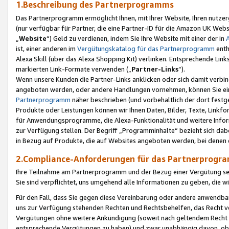
1.Beschreibung des Partnerprogramms
Das Partnerprogramm ermöglicht Ihnen, mit Ihrer Website, Ihren nutzer
(nur verfügbar für Partner, die eine Partner-ID für die Amazon UK We
„
Website
“) Geld zu verdienen, indem Sie Ihre Website mit einer der in
ist, einer anderen im
Vergütungskatalog für das Partnerprogramm
enth
Alexa Skill (über das Alexa Shopping Kit) verlinken. Entsprechende Lin
markierten Link-Formate verwenden („
Partner-Links
“).
Wenn unsere Kunden die Partner-Links anklicken oder sich damit verbi
angeboten werden, oder andere Handlungen vornehmen, können Sie eine
Partnerprogramm
näher beschrieben (und vorbehaltlich der dort festg
Produkte oder Leistungen können wir Ihnen Daten, Bilder, Texte, Linkfo
für Anwendungsprogramme, die Alexa-Funktionalität und weitere Inf
zur Verfügung stellen. Der Begriff „Programminhalte“ bezieht sich dabe
in Bezug auf Produkte, die auf Websites angeboten werden, bei denen 
2.Compliance-Anforderungen für das Partnerprog
Ihre Teilnahme am Partnerprogramm und der Bezug einer Vergütung setz
Sie sind verpflichtet, uns umgehend alle Informationen zu geben, die w
Für den Fall, dass Sie gegen diese Vereinbarung oder andere anwendba
uns zur Verfügung stehenden Rechten und Rechtsbehelfen, das Recht vo
Vergütungen ohne weitere Ankündigung (soweit nach geltendem Recht z
entsprechende Vergütungen zu haben) und zwar unabhängig davon, ob 