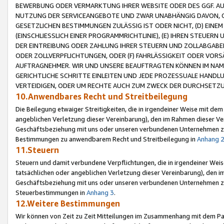
BEWERBUNG ODER VERMARKTUNG IHRER WEBSITE ODER DES GGF. AUF 
NUTZUNG DER SERVICEANGEBOTE UND ZWAR UNABHÄNGIG DAVON, O
GESETZLICHEN BESTIMMUNGEN ZULÄSSIG IST ODER NICHT, (D) EINE
(EINSCHLIESSLICH EINER PROGRAMMRICHTLINIE), (E) IHREN STEUER
DER EINTREIBUNG ODER ZAHLUNG IHRER STEUERN UND ZOLLABGAB
ODER ZOLLVERPFLICHTUNGEN, ODER (F) FAHRLÄSSIGKEIT ODER VORS
AUFTRAGNEHMER. WIR UND UNSERE BEAUFTRAGTEN KÖNNEN IM NAME
GERICHTLICHE SCHRITTE EINLEITEN UND JEDE PROZESSUALE HAND
VERTEIDIGEN, ODER UM RECHTE AUCH ZUM ZWECK DER DURCHSETZU
10.Anwendbares Recht und Streitbeilegung
Die Beilegung etwaiger Streitigkeiten, die in irgendeiner Weise mit de
angeblichen Verletzung dieser Vereinbarung), den im Rahmen dieser Ve
Geschäftsbeziehung mit uns oder unseren verbundenen Unternehmen zu
Bestimmungen zu anwendbarem Recht und Streitbeilegung in
Anhang 
11.Steuern
Steuern und damit verbundene Verpflichtungen, die in irgendeiner Wei
tatsächlichen oder angeblichen Verletzung dieser Vereinbarung), den 
Geschäftsbeziehung mit uns oder unseren verbundenen Unternehmen z
Steuerbestimmungen in
Anhang 3
.
12.Weitere Bestimmungen
Wir können von Zeit zu Zeit Mitteilungen im Zusammenhang mit dem Par