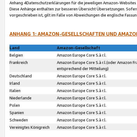
Anhang 4Datenschutzerklärungen für die jeweiligen Amazon-Websites
Diese Anhänge enthalten zur besseren Übersicht Übersetzungen. Sofe
vorgeschrieben ist, gilt im Falle von Abweichungen die englische Fass
ANHANG 1: AMAZON-GESELLSCHAFTEN UND AMAZO
Land
Amazon-Gesellschaft
Belgien
Amazon Europe Core S.à r.l.
Frankreich
Amazon Europe Core S.à r.l.(oder Amazon Fr
entsprechend der Mitteilung)
Deutschland
Amazon Europe Core S.à r.l.
Irland
Amazon Europe Core S.à r.l.
Italien
Amazon Europe Core S.à r.l.
Niederlande
Amazon Europe Core S.à r.l.
Polen
Amazon Europe Core S.à r.l.
Spanien
Amazon Europe Core S.à r.l.
Schweden
Amazon Europe Core S.à r.l.
Vereinigtes Königreich
Amazon Europe Core S.à r.l.