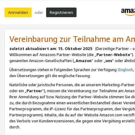
Anmelden
Registrieren
oder
Vereinbarung zur Teilnahme am 
zuletzt aktualisiert am
:
15. Oktober 2025
(Derzeitige Partner - 
Willkommen auf Amazons Partner-Website (die „
Partner-Website
“)
genannten Amazon-Gesellschaften („
Amazon
“ oder „
uns
“ oder ähnli
Übersetzungen stehen in folgenden Sprachen zur Verfügung :
Englisch
,
den Übersetzungen gilt die englische Fassung.
Natürliche oder juristische Personen, die an unserem Marketing-Partn
oder ein „
Partner
“), müssen die Vereinbarung zur Teilnahme am Ama
Ihrer Anmeldung auf bzw. Nutzung der Partner-Website stimmen Sie die
zu, die durch Bezugnahme einen wesentlichen Bestandteil dieser Verei
Partnerprogramm, die IP-Lizenz für das Partnerprogramm, den Vergütu
Partnerprogramm). Inhalte, die du auf der Website Amazon.com veröffe
des Verbots von Kundenrezensionen, die gegen eine Vergütung erstellt, 
durch.