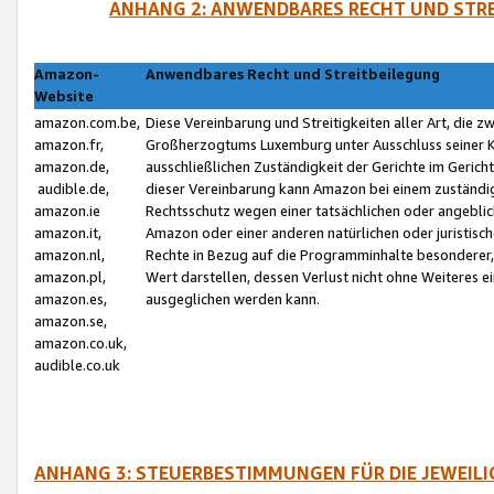
ANHANG 2: ANWENDBARES RECHT UND STRE
Amazon-
Anwendbares Recht und Streitbeilegung
Website
amazon.com.be,
Diese Vereinbarung und Streitigkeiten aller Art, die 
amazon.fr,
Großherzogtums Luxemburg unter Ausschluss seiner Kol
amazon.de,
ausschließlichen Zuständigkeit der Gerichte im Geri
audible.de,
dieser Vereinbarung kann Amazon bei einem zuständig
amazon.ie
Rechtsschutz wegen einer tatsächlichen oder angebli
amazon.it,
Amazon oder einer anderen natürlichen oder juristisc
amazon.nl,
Rechte in Bezug auf die Programminhalte besonderer,
amazon.pl,
Wert darstellen, dessen Verlust nicht ohne Weiteres e
amazon.es,
ausgeglichen werden kann.
amazon.se,
amazon.co.uk,
audible.co.uk
ANHANG 3: STEUERBESTIMMUNGEN FÜR DIE JEWEIL