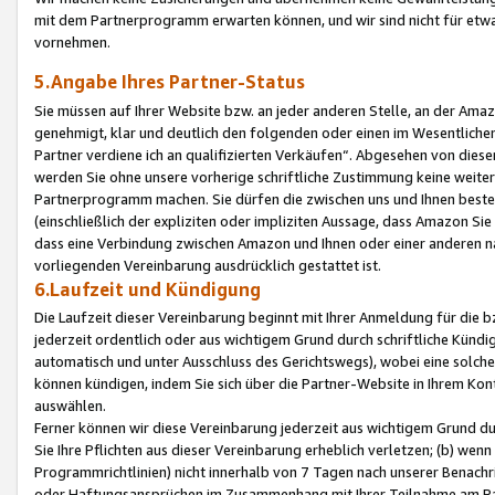
mit dem Partnerprogramm erwarten können, und wir sind nicht für etwa
vornehmen.
5.Angabe Ihres Partner-Status
Sie müssen auf Ihrer Website bzw. an jeder anderen Stelle, an der Am
genehmigt, klar und deutlich den folgenden oder einen im Wesentlichen
Partner verdiene ich an qualifizierten Verkäufen“. Abgesehen von die
werden Sie ohne unsere vorherige schriftliche Zustimmung keine weite
Partnerprogramm machen. Sie dürfen die zwischen uns und Ihnen best
(einschließlich der expliziten oder impliziten Aussage, dass Amazon Si
dass eine Verbindung zwischen Amazon und Ihnen oder einer anderen natü
vorliegenden Vereinbarung ausdrücklich gestattet ist.
6.Laufzeit und Kündigung
Die Laufzeit dieser Vereinbarung beginnt mit Ihrer Anmeldung für die 
jederzeit ordentlich oder aus wichtigem Grund durch schriftliche Kündi
automatisch und unter Ausschluss des Gerichtswegs), wobei eine solch
können kündigen, indem Sie sich über die Partner-Website in Ihrem Ko
auswählen.
Ferner können wir diese Vereinbarung jederzeit aus wichtigem Grund dur
Sie Ihre Pflichten aus dieser Vereinbarung erheblich verletzen; (b) wen
Programmrichtlinien) nicht innerhalb von 7 Tagen nach unserer Benachr
oder Haftungsansprüchen im Zusammenhang mit Ihrer Teilnahme am Pa