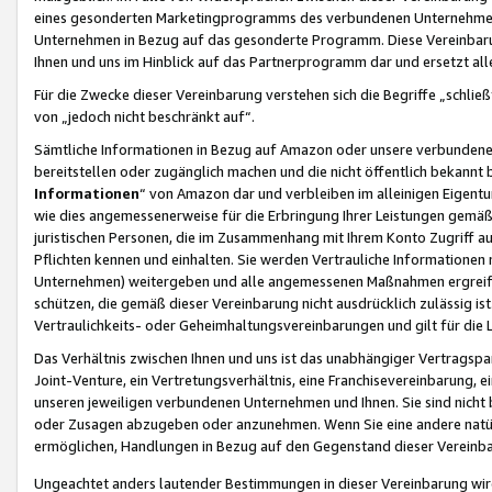
eines gesonderten Marketingprogramms des verbundenen Unternehmens
Unternehmen in Bezug auf das gesonderte Programm. Diese Vereinbarung
Ihnen und uns im Hinblick auf das Partnerprogramm dar und ersetzt al
Für die Zwecke dieser Vereinbarung verstehen sich die Begriffe „schließ
von „jedoch nicht beschränkt auf“.
Sämtliche Informationen in Bezug auf Amazon oder unsere verbunde
bereitstellen oder zugänglich machen und die nicht öffentlich bekannt bz
Informationen
“ von Amazon dar und verbleiben im alleinigen Eigent
wie dies angemessenerweise für die Erbringung Ihrer Leistungen gemäß d
juristischen Personen, die im Zusammenhang mit Ihrem Konto Zugriff au
Pflichten kennen und einhalten. Sie werden Vertrauliche Informationen 
Unternehmen) weitergeben und alle angemessenen Maßnahmen ergreifen
schützen, die gemäß dieser Vereinbarung nicht ausdrücklich zulässig is
Vertraulichkeits- oder Geheimhaltungsvereinbarungen und gilt für die
Das Verhältnis zwischen Ihnen und uns ist das unabhängiger Vertragspa
Joint-Venture, ein Vertretungsverhältnis, eine Franchisevereinbarung, 
unseren jeweiligen verbundenen Unternehmen und Ihnen. Sie sind ni
oder Zusagen abzugeben oder anzunehmen. Wenn Sie eine andere natürli
ermöglichen, Handlungen in Bezug auf den Gegenstand dieser Vereinbar
Ungeachtet anders lautender Bestimmungen in dieser Vereinbarung wird