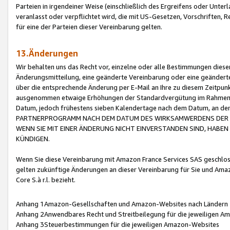
Parteien in irgendeiner Weise (einschließlich des Ergreifens oder Unt
veranlasst oder verpflichtet wird, die mit US-Gesetzen, Vorschriften,
für eine der Parteien dieser Vereinbarung gelten.
13.Änderungen
Wir behalten uns das Recht vor, einzelne oder alle Bestimmungen diese
Änderungsmitteilung, eine geänderte Vereinbarung oder eine geänderte 
über die entsprechende Änderung per E-Mail an Ihre zu diesem Zeitpun
ausgenommen etwaige Erhöhungen der Standardvergütung im Rahmen
Datum, jedoch frühestens sieben Kalendertage nach dem Datum, an de
PARTNERPROGRAMM NACH DEM DATUM DES WIRKSAMWERDENS DER Ä
WENN SIE MIT EINER ÄNDERUNG NICHT EINVERSTANDEN SIND, HABEN S
KÜNDIGEN.
Wenn Sie diese Vereinbarung mit Amazon France Services SAS geschlo
gelten zukünftige Änderungen an dieser Vereinbarung für Sie und Ama
Core S.à r.l. bezieht.
Anhang 1Amazon-Gesellschaften und Amazon-Websites nach Ländern
Anhang 2Anwendbares Recht und Streitbeilegung für die jeweiligen 
Anhang 3Steuerbestimmungen für die jeweiligen Amazon-Websites