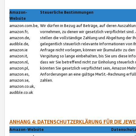
Amazon-
Steuerliche Bestimmungen
Website
amazon.com.be,
Wir dürfen in Bezug auf Beträge, auf deren Auszahlun
amazon.fr,
vornehmen, zu denen wir gesetzlich verpflichtet sind
amazon.de,
stellen die vollständige Zahlung und Abgeltung der 
audible.de,
gelegentlich steuerlich relevante Informationen von I
amazon.ie
Anfrage nicht vorlegen, können wir (kumulativ zu de
amazon.it,
Vergütung so lange einbehalten, bis Sie uns diese Inf
amazon.nl,
dass wir Sie betreffend nicht zur Einholung steuerlich 
amazon.pl,
könnten Sie gesetzlich verpflichtet sein, Amazon Meh
amazon.es,
Anforderungen an eine gültige MwSt.-Rechnung erfüllt
amazon.se,
zahlen.
amazon.co.uk,
audible.co.uk
ANHANG 4: DATENSCHUTZERKLÄRUNG FÜR DIE JEWE
Amazon-Website
Datenschutz