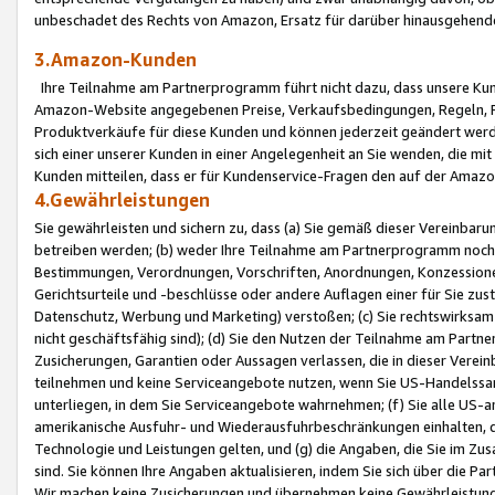
unbeschadet des Rechts von Amazon, Ersatz für darüber hinausgehen
3.Amazon-Kunden
Ihre Teilnahme am Partnerprogramm führt nicht dazu, dass unsere Kun
Amazon-Website angegebenen Preise, Verkaufsbedingungen, Regeln, Ri
Produktverkäufe für diese Kunden und können jederzeit geändert werde
sich einer unserer Kunden in einer Angelegenheit an Sie wenden, die 
Kunden mitteilen, dass er für Kundenservice-Fragen den auf der Ama
4.Gewährleistungen
Sie gewährleisten und sichern zu, dass (a) Sie gemäß dieser Vereinba
betreiben werden; (b) weder Ihre Teilnahme am Partnerprogramm noch d
Bestimmungen, Verordnungen, Vorschriften, Anordnungen, Konzessionen,
Gerichtsurteile und -beschlüsse oder andere Auflagen einer für Sie zu
Datenschutz, Werbung und Marketing) verstoßen; (c) Sie rechtswirksam 
nicht geschäftsfähig sind); (d) Sie den Nutzen der Teilnahme am Partne
Zusicherungen, Garantien oder Aussagen verlassen, die in dieser Verein
teilnehmen und keine Serviceangebote nutzen, wenn Sie US-Handelssa
unterliegen, in dem Sie Serviceangebote wahrnehmen; (f) Sie alle US
amerikanische Ausfuhr- und Wiederausfuhrbeschränkungen einhalten, 
Technologie und Leistungen gelten, und (g) die Angaben, die Sie im 
sind. Sie können Ihre Angaben aktualisieren, indem Sie sich über die 
Wir machen keine Zusicherungen und übernehmen keine Gewährleistun