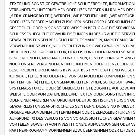
TEXTE UND SONSTIGE GEWERBLICHE SCHUTZRECHTE, INFORMATIONE
VERBUNDENEN UNTERNEHMEN ODER LIZENZGEBERN IM RAHMEN DES
„
SERVICEANGEBOTE
“), WERDEN „WIE BESEHEN“ UND „WIE VERFÜ
ODER LIZENZGEBER MACHEN ZUSICHERUNGEN ODER ÜBERNEHMEN GEW
GESETZLICH ODER IN SONSTIGER WEISE, IN BEZUG AUF DIE SERVI
SCHLIESSEN JEGLICHE GEWÄHRLEISTUNGEN IN BEZUG AUF DIE SERVI
GEWÄHRLEISTUNGEN BEZÜGLICH RECHTSMÄNGELN, MARKTGÄNGIGKEIT
VERWENDUNGSZWECK, NICHTVERLETZUNG SOWIE GEWÄHRLEISTUNGEN 
ÜBLICHEN GESCHÄFTSVERKEHR, DER LEISTUNG ODER HANDELSBRÄUCH
BESCHAFFENHEIT, MERKMALE, FUNKTIONEN, DEN LEISTUNGSUMFANG 
NOCH UNSERE VERBUNDENEN UNTERNEHMEN ODER LIZENZGEBER GEWÄ
BESCHRIEBEN DURCHGÄNGIG BZW. AUF BESTIMMTE ART UND WEISE
KORREKT, FEHLERFREI ODER FREI VON SCHÄDLICHEN KOMPONENTEN
HAFTEN FÜR: (A) FEHLER, UNGENAUIGKEITEN, VIREN, SCHADSOFTW
SYSTEMABSTÜRZE; ODER (B) UNBERECHTIGTE ZUGRIFFE AUF BZW. 
WEBSITE ODER VON DATEN, BILDERN, TEXTEN ODER SONSTIGEN INF
ODER EINER ANDEREN NATÜRLICHEN ODER JURISTISCHEN PERSON OD
GEWÄHRLEISTUNGSANSPRÜCHE, ES SEIN DENN, DIESE SIND IN DIES
UNSERE VERBUNDENEN UNTERNEHMEN ODER LIZENZGEBER FÜR EN
AUFGRUND (X) DES VERLUSTS VON VORAUSSICHTLICHEN GEWINNEN
VORTEILEN SOWIE (Y) VON INVESTITIONEN, AUFWENDUNGEN ODER VE
PARTNERPROGRAMM VORNEHMEN BZW. ÜBERNEHMEN ODER (Z) DER 