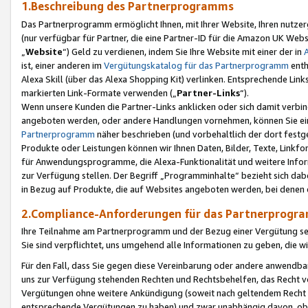
1.Beschreibung des Partnerprogramms
Das Partnerprogramm ermöglicht Ihnen, mit Ihrer Website, Ihren nutzer
(nur verfügbar für Partner, die eine Partner-ID für die Amazon UK We
„
Website
“) Geld zu verdienen, indem Sie Ihre Website mit einer der in
ist, einer anderen im
Vergütungskatalog für das Partnerprogramm
enth
Alexa Skill (über das Alexa Shopping Kit) verlinken. Entsprechende Lin
markierten Link-Formate verwenden („
Partner-Links
“).
Wenn unsere Kunden die Partner-Links anklicken oder sich damit verbi
angeboten werden, oder andere Handlungen vornehmen, können Sie eine
Partnerprogramm
näher beschrieben (und vorbehaltlich der dort festg
Produkte oder Leistungen können wir Ihnen Daten, Bilder, Texte, Linkfo
für Anwendungsprogramme, die Alexa-Funktionalität und weitere Inf
zur Verfügung stellen. Der Begriff „Programminhalte“ bezieht sich dabe
in Bezug auf Produkte, die auf Websites angeboten werden, bei denen 
2.Compliance-Anforderungen für das Partnerprog
Ihre Teilnahme am Partnerprogramm und der Bezug einer Vergütung setz
Sie sind verpflichtet, uns umgehend alle Informationen zu geben, die w
Für den Fall, dass Sie gegen diese Vereinbarung oder andere anwendba
uns zur Verfügung stehenden Rechten und Rechtsbehelfen, das Recht vo
Vergütungen ohne weitere Ankündigung (soweit nach geltendem Recht z
entsprechende Vergütungen zu haben) und zwar unabhängig davon, ob 