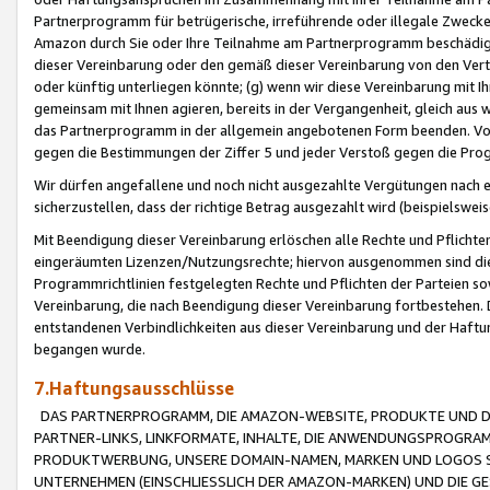
Partnerprogramm für betrügerische, irreführende oder illegale Zwecke
Amazon durch Sie oder Ihre Teilnahme am Partnerprogramm beschädig
dieser Vereinbarung oder den gemäß dieser Vereinbarung von den Vertr
oder künftig unterliegen könnte; (g) wenn wir diese Vereinbarung mit I
gemeinsam mit Ihnen agieren, bereits in der Vergangenheit, gleich aus
das Partnerprogramm in der allgemein angebotenen Form beenden. Vors
gegen die Bestimmungen der Ziffer 5 und jeder Verstoß gegen die Prog
Wir dürfen angefallene und noch nicht ausgezahlte Vergütungen nach 
sicherzustellen, dass der richtige Betrag ausgezahlt wird (beispielsw
Mit Beendigung dieser Vereinbarung erlöschen alle Rechte und Pflichte
eingeräumten Lizenzen/Nutzungsrechte; hiervon ausgenommen sind die in 
Programmrichtlinien festgelegten Rechte und Pflichten der Parteien sow
Vereinbarung, die nach Beendigung dieser Vereinbarung fortbestehen. D
entstandenen Verbindlichkeiten aus dieser Vereinbarung und der Haft
begangen wurde.
7.Haftungsausschlüsse
DAS PARTNERPROGRAMM, DIE AMAZON-WEBSITE, PRODUKTE UND DI
PARTNER-LINKS, LINKFORMATE, INHALTE, DIE ANWENDUNGSPROGR
PRODUKTWERBUNG, UNSERE DOMAIN-NAMEN, MARKEN UND LOGOS S
UNTERNEHMEN (EINSCHLIESSLICH DER AMAZON-MARKEN) UND DIE GE