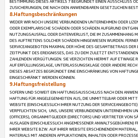
BESTIMMUNG DIESES ARTIKELS 7 BEGRÜNDET EINEN AUSSCHLUSS 
ZUSICHERUNGEN, DIE NACH DEN ANWENDBAREN GESETZLICHEN BE
8.Haftungsbeschränkungen
WEDER WIR NOCH UNSERE VERBUNDENEN UNTERNEHMEN ODER LIZEN
ODER EXEMPLARISCHE SCHÄDEN ODER SCHÄDEN AUFGRUND ENTGANG
NUTZUNGSAUSFALL ODER DATENVERLUST, DIE IM ZUSAMMENHANG MI
DES AUFTRETENS SOLCHER SCHÄDEN HINGEWIESEN WURDEN. FERN
SERVICEANGEBOTEN MAXIMAL DER HÖHE DES GESAMTBETRAGS DER 
ZEITPUNKT DES EREIGNISSES, DAS ZU DEM ZULETZT ENTSTANDENE
ZAHLENDEN VERGÜTUNGEN. SIE VERZICHTEN HIERMIT AUF ETWAIGE 
AUF ERFÜLLUNGSKLAGE, UNTERLASSUNGSKLAGE ODER ANDERE RECHT
DIESES ABSATZES BEGRÜNDET EINE EINSCHRÄNKUNG VON HAFTUNG
EINGESCHRÄNKT WERDEN KÖNNEN.
9.Haftungsfreistellung
SOFERN UND SOWEIT EIN HAFTUNGSAUSSCHLUSS NACH DEN ANWENDB
HAFTUNG FÜR ANGELEGENHEITEN AUS, DIE UNMITTELBAR ODER MITT
WEBSITE (EINSCHLIESSLICH IHRER NUTZUNG DER SERVICEANGEBOTE)
VERPFLICHTEN SICH, UNS, UNSERE VERBUNDENEN UNTERNEHMEN UN
(OFFICERS), ORGANMITGLIEDER (DIRECTORS) UND VERTRETER VON 
AUSLAGEN (EINSCHLIESSLICH ANGEMESSENER ANWALTSGEBÜHREN) FR
IHRER WEBSITE BZW. AUF IHRER WEBSITE ERSCHEINENDEM MATERIAL
MATERIALS MIT ANDEREN APPLIKATIONEN, INHALTEN ODER PROZESSE