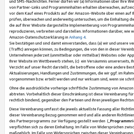
und SMS-Nachrichten. Ferner dürfen wir (a) Informationen über Ihre We
von Partner-Links und Programminhalten erhalten überwachen, aufzei
vor dem Kauf eines Produkts auf der Amazon-Website über einen auf Ih
prüfen, überwachen und anderweitig untersuchen, um die Einhaltung dies
die auf Ihrer Website dargestellte Implementierung von Programminhalt
reproduzieren, verbreiten und darstellen. Informationen darüber, wie w
Amazon-Datenschutzerklärung in
Anhang 4
.
Sie bestätigen und sind damit einverstanden, dass (a) wir und unsere 
(Traffic) anregen können, zu Bedingungen, die von den in dieser Vere
Unternehmen jederzeit (unmittelbar oder mittelbar) Websites oder Appl
Ihrer Website im Wettbewerb stehen, (c) ein Versäumnis unsererseits, I
Verzicht auf unser Recht darstellt, die betroffene oder eine andere B
Aktualisierungen, Handlungen und Zustimmungen, die wir ggf. im Rahme
vorgenommen bzw. erteilt werden und nur wirksam sind, wenn sie schri
Ohne die ausdrückliche vorherige schriftliche Zustimmung von Amazon
abtreten. Vorbehaltlich dieser Einschränkung ist diese Vereinbarung f
rechtlich bindend, gegenüber den Parteien und ihren jeweiligen Rech
Diese Vereinbarung umfasst die jeweils aktuellste Fassung aller Richtli
dieser Vereinbarung Bezug genommen wird und alle anderen Richtlinie
des Partnerprogramms zur Verfügung gestellt werden („
Programmric
verpflichten sich zu deren Einhaltung. Im Falle von Widersprüchen zwi
maßgeblich. Im Falle von Widersprüchen zwischen dieser Vereinbarun