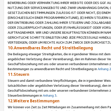
BEWERBUNG ODER VERMARKTUNG IHRER WEBSITE ODER DES GGF. AUF 
NUTZUNG DER SERVICEANGEBOTE UND ZWAR UNABHÄNGIG DAVON, O
GESETZLICHEN BESTIMMUNGEN ZULÄSSIG IST ODER NICHT, (D) EINE
(EINSCHLIESSLICH EINER PROGRAMMRICHTLINIE), (E) IHREN STEUER
DER EINTREIBUNG ODER ZAHLUNG IHRER STEUERN UND ZOLLABGAB
ODER ZOLLVERPFLICHTUNGEN, ODER (F) FAHRLÄSSIGKEIT ODER VORS
AUFTRAGNEHMER. WIR UND UNSERE BEAUFTRAGTEN KÖNNEN IM NAME
GERICHTLICHE SCHRITTE EINLEITEN UND JEDE PROZESSUALE HAND
VERTEIDIGEN, ODER UM RECHTE AUCH ZUM ZWECK DER DURCHSETZU
10.Anwendbares Recht und Streitbeilegung
Die Beilegung etwaiger Streitigkeiten, die in irgendeiner Weise mit de
angeblichen Verletzung dieser Vereinbarung), den im Rahmen dieser Ve
Geschäftsbeziehung mit uns oder unseren verbundenen Unternehmen zu
Bestimmungen zu anwendbarem Recht und Streitbeilegung in
Anhang 
11.Steuern
Steuern und damit verbundene Verpflichtungen, die in irgendeiner Wei
tatsächlichen oder angeblichen Verletzung dieser Vereinbarung), den 
Geschäftsbeziehung mit uns oder unseren verbundenen Unternehmen z
Steuerbestimmungen in
Anhang 3
.
12.Weitere Bestimmungen
Wir können von Zeit zu Zeit Mitteilungen im Zusammenhang mit dem Par