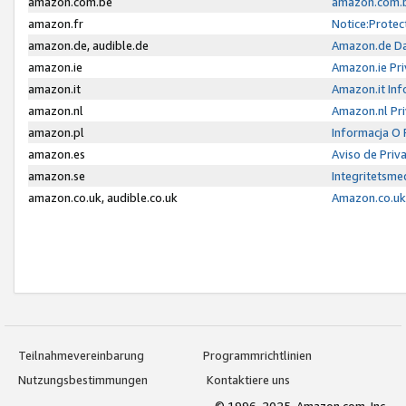
amazon.com.be
amazon.com.b
amazon.fr
Notice:Protec
amazon.de, audible.de
Amazon.de Da
amazon.ie
Amazon.ie Pri
amazon.it
Amazon.it Inf
amazon.nl
Amazon.nl Pri
amazon.pl
Informacja O
amazon.es
Aviso de Priv
amazon.se
Integritetsm
amazon.co.uk, audible.co.uk
Amazon.co.uk 
Teilnahmevereinbarung
Programmrichtlinien
Nutzungsbestimmungen
Kontaktiere uns