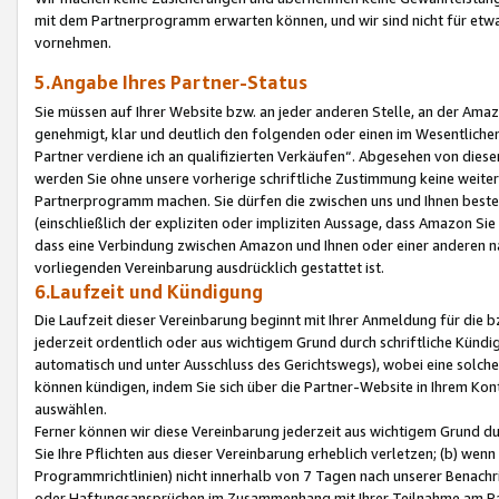
mit dem Partnerprogramm erwarten können, und wir sind nicht für etwa
vornehmen.
5.Angabe Ihres Partner-Status
Sie müssen auf Ihrer Website bzw. an jeder anderen Stelle, an der Am
genehmigt, klar und deutlich den folgenden oder einen im Wesentlichen
Partner verdiene ich an qualifizierten Verkäufen“. Abgesehen von die
werden Sie ohne unsere vorherige schriftliche Zustimmung keine weite
Partnerprogramm machen. Sie dürfen die zwischen uns und Ihnen best
(einschließlich der expliziten oder impliziten Aussage, dass Amazon Si
dass eine Verbindung zwischen Amazon und Ihnen oder einer anderen natü
vorliegenden Vereinbarung ausdrücklich gestattet ist.
6.Laufzeit und Kündigung
Die Laufzeit dieser Vereinbarung beginnt mit Ihrer Anmeldung für die 
jederzeit ordentlich oder aus wichtigem Grund durch schriftliche Kündi
automatisch und unter Ausschluss des Gerichtswegs), wobei eine solch
können kündigen, indem Sie sich über die Partner-Website in Ihrem Ko
auswählen.
Ferner können wir diese Vereinbarung jederzeit aus wichtigem Grund dur
Sie Ihre Pflichten aus dieser Vereinbarung erheblich verletzen; (b) wen
Programmrichtlinien) nicht innerhalb von 7 Tagen nach unserer Benachr
oder Haftungsansprüchen im Zusammenhang mit Ihrer Teilnahme am Pa