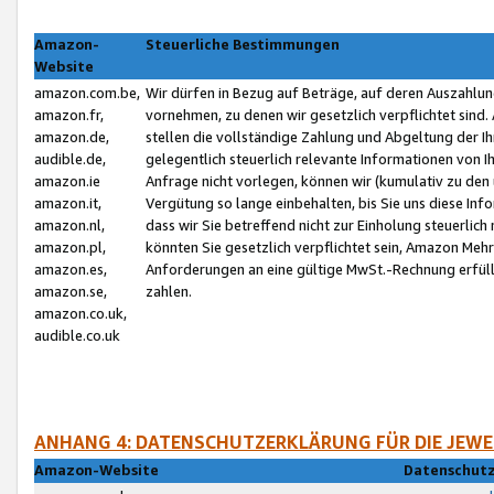
Amazon-
Steuerliche Bestimmungen
Website
amazon.com.be,
Wir dürfen in Bezug auf Beträge, auf deren Auszahlun
amazon.fr,
vornehmen, zu denen wir gesetzlich verpflichtet sind
amazon.de,
stellen die vollständige Zahlung und Abgeltung der 
audible.de,
gelegentlich steuerlich relevante Informationen von I
amazon.ie
Anfrage nicht vorlegen, können wir (kumulativ zu de
amazon.it,
Vergütung so lange einbehalten, bis Sie uns diese Inf
amazon.nl,
dass wir Sie betreffend nicht zur Einholung steuerlich 
amazon.pl,
könnten Sie gesetzlich verpflichtet sein, Amazon Meh
amazon.es,
Anforderungen an eine gültige MwSt.-Rechnung erfüllt
amazon.se,
zahlen.
amazon.co.uk,
audible.co.uk
ANHANG 4: DATENSCHUTZERKLÄRUNG FÜR DIE JEWE
Amazon-Website
Datenschutz