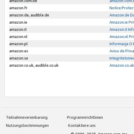
amazon.com.be
amazon.com.b
amazon.fr
Notice:Protec
amazon.de, audible.de
Amazon.de Da
amazon.ie
Amazon.ie Pri
amazon.it
Amazon.it Inf
amazon.nl
Amazon.nl Pri
amazon.pl
Informacja O
amazon.es
Aviso de Priv
amazon.se
Integritetsm
amazon.co.uk, audible.co.uk
Amazon.co.uk 
Teilnahmevereinbarung
Programmrichtlinien
Nutzungsbestimmungen
Kontaktiere uns