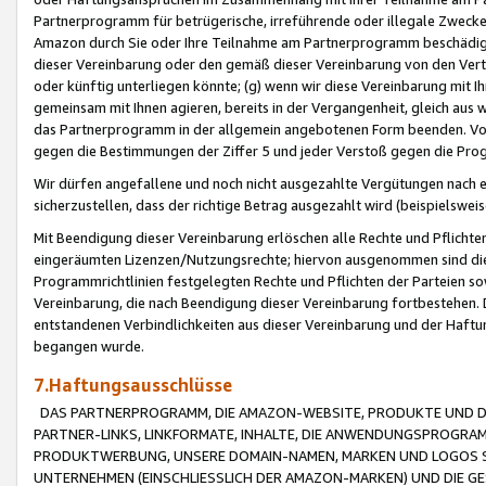
Partnerprogramm für betrügerische, irreführende oder illegale Zwecke
Amazon durch Sie oder Ihre Teilnahme am Partnerprogramm beschädig
dieser Vereinbarung oder den gemäß dieser Vereinbarung von den Vertr
oder künftig unterliegen könnte; (g) wenn wir diese Vereinbarung mit I
gemeinsam mit Ihnen agieren, bereits in der Vergangenheit, gleich aus
das Partnerprogramm in der allgemein angebotenen Form beenden. Vors
gegen die Bestimmungen der Ziffer 5 und jeder Verstoß gegen die Prog
Wir dürfen angefallene und noch nicht ausgezahlte Vergütungen nach 
sicherzustellen, dass der richtige Betrag ausgezahlt wird (beispielsw
Mit Beendigung dieser Vereinbarung erlöschen alle Rechte und Pflichte
eingeräumten Lizenzen/Nutzungsrechte; hiervon ausgenommen sind die in 
Programmrichtlinien festgelegten Rechte und Pflichten der Parteien sow
Vereinbarung, die nach Beendigung dieser Vereinbarung fortbestehen. D
entstandenen Verbindlichkeiten aus dieser Vereinbarung und der Haft
begangen wurde.
7.Haftungsausschlüsse
DAS PARTNERPROGRAMM, DIE AMAZON-WEBSITE, PRODUKTE UND DI
PARTNER-LINKS, LINKFORMATE, INHALTE, DIE ANWENDUNGSPROGR
PRODUKTWERBUNG, UNSERE DOMAIN-NAMEN, MARKEN UND LOGOS S
UNTERNEHMEN (EINSCHLIESSLICH DER AMAZON-MARKEN) UND DIE GE