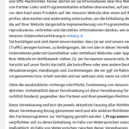
und SMS-Nachrichten. Ferner dürfen wir (a) Informationen über Ihre We
von Partner-Links und Programminhalten erhalten überwachen, aufzei
vor dem Kauf eines Produkts auf der Amazon-Website über einen auf Ih
prüfen, überwachen und anderweitig untersuchen, um die Einhaltung dies
die auf Ihrer Website dargestellte Implementierung von Programminhalt
reproduzieren, verbreiten und darstellen. Informationen darüber, wie w
Amazon-Datenschutzerklärung in
Anhang 4
.
Sie bestätigen und sind damit einverstanden, dass (a) wir und unsere 
(Traffic) anregen können, zu Bedingungen, die von den in dieser Vere
Unternehmen jederzeit (unmittelbar oder mittelbar) Websites oder Appl
Ihrer Website im Wettbewerb stehen, (c) ein Versäumnis unsererseits, I
Verzicht auf unser Recht darstellt, die betroffene oder eine andere B
Aktualisierungen, Handlungen und Zustimmungen, die wir ggf. im Rahme
vorgenommen bzw. erteilt werden und nur wirksam sind, wenn sie schri
Ohne die ausdrückliche vorherige schriftliche Zustimmung von Amazon
abtreten. Vorbehaltlich dieser Einschränkung ist diese Vereinbarung f
rechtlich bindend, gegenüber den Parteien und ihren jeweiligen Rech
Diese Vereinbarung umfasst die jeweils aktuellste Fassung aller Richtli
dieser Vereinbarung Bezug genommen wird und alle anderen Richtlinie
des Partnerprogramms zur Verfügung gestellt werden („
Programmric
verpflichten sich zu deren Einhaltung. Im Falle von Widersprüchen zwi
maßgeblich. Im Falle von Widersprüchen zwischen dieser Vereinbarun