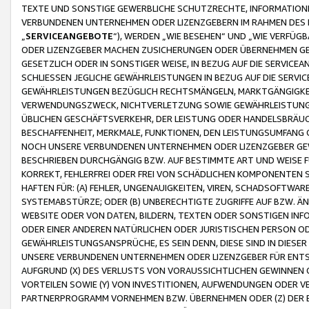
TEXTE UND SONSTIGE GEWERBLICHE SCHUTZRECHTE, INFORMATIONE
VERBUNDENEN UNTERNEHMEN ODER LIZENZGEBERN IM RAHMEN DES
„
SERVICEANGEBOTE
“), WERDEN „WIE BESEHEN“ UND „WIE VERFÜ
ODER LIZENZGEBER MACHEN ZUSICHERUNGEN ODER ÜBERNEHMEN GEW
GESETZLICH ODER IN SONSTIGER WEISE, IN BEZUG AUF DIE SERVI
SCHLIESSEN JEGLICHE GEWÄHRLEISTUNGEN IN BEZUG AUF DIE SERVI
GEWÄHRLEISTUNGEN BEZÜGLICH RECHTSMÄNGELN, MARKTGÄNGIGKEIT
VERWENDUNGSZWECK, NICHTVERLETZUNG SOWIE GEWÄHRLEISTUNGEN 
ÜBLICHEN GESCHÄFTSVERKEHR, DER LEISTUNG ODER HANDELSBRÄUCH
BESCHAFFENHEIT, MERKMALE, FUNKTIONEN, DEN LEISTUNGSUMFANG 
NOCH UNSERE VERBUNDENEN UNTERNEHMEN ODER LIZENZGEBER GEWÄ
BESCHRIEBEN DURCHGÄNGIG BZW. AUF BESTIMMTE ART UND WEISE
KORREKT, FEHLERFREI ODER FREI VON SCHÄDLICHEN KOMPONENTEN
HAFTEN FÜR: (A) FEHLER, UNGENAUIGKEITEN, VIREN, SCHADSOFTW
SYSTEMABSTÜRZE; ODER (B) UNBERECHTIGTE ZUGRIFFE AUF BZW. 
WEBSITE ODER VON DATEN, BILDERN, TEXTEN ODER SONSTIGEN INF
ODER EINER ANDEREN NATÜRLICHEN ODER JURISTISCHEN PERSON OD
GEWÄHRLEISTUNGSANSPRÜCHE, ES SEIN DENN, DIESE SIND IN DIES
UNSERE VERBUNDENEN UNTERNEHMEN ODER LIZENZGEBER FÜR EN
AUFGRUND (X) DES VERLUSTS VON VORAUSSICHTLICHEN GEWINNEN
VORTEILEN SOWIE (Y) VON INVESTITIONEN, AUFWENDUNGEN ODER VE
PARTNERPROGRAMM VORNEHMEN BZW. ÜBERNEHMEN ODER (Z) DER 