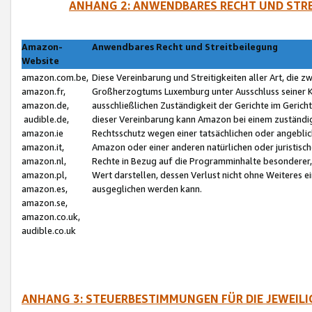
ANHANG 2: ANWENDBARES RECHT UND STRE
Amazon-
Anwendbares Recht und Streitbeilegung
Website
amazon.com.be,
Diese Vereinbarung und Streitigkeiten aller Art, die 
amazon.fr,
Großherzogtums Luxemburg unter Ausschluss seiner Kol
amazon.de,
ausschließlichen Zuständigkeit der Gerichte im Geri
audible.de,
dieser Vereinbarung kann Amazon bei einem zuständig
amazon.ie
Rechtsschutz wegen einer tatsächlichen oder angebli
amazon.it,
Amazon oder einer anderen natürlichen oder juristisc
amazon.nl,
Rechte in Bezug auf die Programminhalte besonderer,
amazon.pl,
Wert darstellen, dessen Verlust nicht ohne Weiteres e
amazon.es,
ausgeglichen werden kann.
amazon.se,
amazon.co.uk,
audible.co.uk
ANHANG 3: STEUERBESTIMMUNGEN FÜR DIE JEWEIL