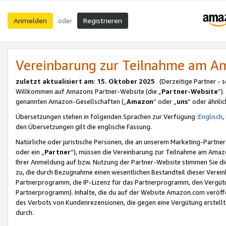
Anmelden
Registrieren
oder
Vereinbarung zur Teilnahme am 
zuletzt aktualisiert am
:
15. Oktober 2025
(Derzeitige Partner - 
Willkommen auf Amazons Partner-Website (die „
Partner-Website
“)
genannten Amazon-Gesellschaften („
Amazon
“ oder „
uns
“ oder ähnli
Übersetzungen stehen in folgenden Sprachen zur Verfügung :
Englisch
,
den Übersetzungen gilt die englische Fassung.
Natürliche oder juristische Personen, die an unserem Marketing-Partn
oder ein „
Partner
“), müssen die Vereinbarung zur Teilnahme am Ama
Ihrer Anmeldung auf bzw. Nutzung der Partner-Website stimmen Sie die
zu, die durch Bezugnahme einen wesentlichen Bestandteil dieser Verei
Partnerprogramm, die IP-Lizenz für das Partnerprogramm, den Vergütu
Partnerprogramm). Inhalte, die du auf der Website Amazon.com veröffe
des Verbots von Kundenrezensionen, die gegen eine Vergütung erstellt, 
durch.