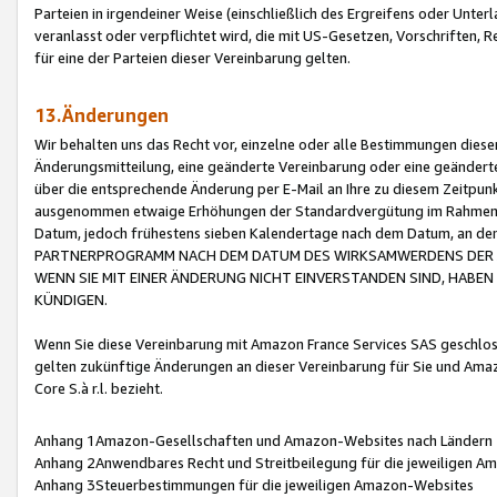
Parteien in irgendeiner Weise (einschließlich des Ergreifens oder Unt
veranlasst oder verpflichtet wird, die mit US-Gesetzen, Vorschriften,
für eine der Parteien dieser Vereinbarung gelten.
13.Änderungen
Wir behalten uns das Recht vor, einzelne oder alle Bestimmungen diese
Änderungsmitteilung, eine geänderte Vereinbarung oder eine geänderte 
über die entsprechende Änderung per E-Mail an Ihre zu diesem Zeitpun
ausgenommen etwaige Erhöhungen der Standardvergütung im Rahmen
Datum, jedoch frühestens sieben Kalendertage nach dem Datum, an de
PARTNERPROGRAMM NACH DEM DATUM DES WIRKSAMWERDENS DER Ä
WENN SIE MIT EINER ÄNDERUNG NICHT EINVERSTANDEN SIND, HABEN S
KÜNDIGEN.
Wenn Sie diese Vereinbarung mit Amazon France Services SAS geschlo
gelten zukünftige Änderungen an dieser Vereinbarung für Sie und Ama
Core S.à r.l. bezieht.
Anhang 1Amazon-Gesellschaften und Amazon-Websites nach Ländern
Anhang 2Anwendbares Recht und Streitbeilegung für die jeweiligen 
Anhang 3Steuerbestimmungen für die jeweiligen Amazon-Websites