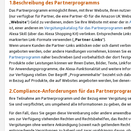
1.Beschreibung des Partnerprogramms
Das Partnerprogramm ermöglicht Ihnen, mit Ihrer Website, Ihren nutzer
(nur verfügbar für Partner, die eine Partner-ID für die Amazon UK We
„
Website
“) Geld zu verdienen, indem Sie Ihre Website mit einer der in
ist, einer anderen im
Vergütungskatalog für das Partnerprogramm
enth
Alexa Skill (über das Alexa Shopping Kit) verlinken. Entsprechende Lin
markierten Link-Formate verwenden („
Partner-Links
“).
Wenn unsere Kunden die Partner-Links anklicken oder sich damit verbi
angeboten werden, oder andere Handlungen vornehmen, können Sie eine
Partnerprogramm
näher beschrieben (und vorbehaltlich der dort festg
Produkte oder Leistungen können wir Ihnen Daten, Bilder, Texte, Linkfo
für Anwendungsprogramme, die Alexa-Funktionalität und weitere Inf
zur Verfügung stellen. Der Begriff „Programminhalte“ bezieht sich dabe
in Bezug auf Produkte, die auf Websites angeboten werden, bei denen 
2.Compliance-Anforderungen für das Partnerprog
Ihre Teilnahme am Partnerprogramm und der Bezug einer Vergütung setz
Sie sind verpflichtet, uns umgehend alle Informationen zu geben, die w
Für den Fall, dass Sie gegen diese Vereinbarung oder andere anwendba
uns zur Verfügung stehenden Rechten und Rechtsbehelfen, das Recht vo
Vergütungen ohne weitere Ankündigung (soweit nach geltendem Recht z
entsprechende Vergütungen zu haben) und zwar unabhängig davon, ob 