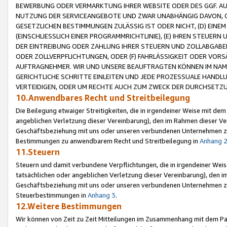
BEWERBUNG ODER VERMARKTUNG IHRER WEBSITE ODER DES GGF. AUF 
NUTZUNG DER SERVICEANGEBOTE UND ZWAR UNABHÄNGIG DAVON, O
GESETZLICHEN BESTIMMUNGEN ZULÄSSIG IST ODER NICHT, (D) EINE
(EINSCHLIESSLICH EINER PROGRAMMRICHTLINIE), (E) IHREN STEUER
DER EINTREIBUNG ODER ZAHLUNG IHRER STEUERN UND ZOLLABGAB
ODER ZOLLVERPFLICHTUNGEN, ODER (F) FAHRLÄSSIGKEIT ODER VORS
AUFTRAGNEHMER. WIR UND UNSERE BEAUFTRAGTEN KÖNNEN IM NAME
GERICHTLICHE SCHRITTE EINLEITEN UND JEDE PROZESSUALE HAND
VERTEIDIGEN, ODER UM RECHTE AUCH ZUM ZWECK DER DURCHSETZU
10.Anwendbares Recht und Streitbeilegung
Die Beilegung etwaiger Streitigkeiten, die in irgendeiner Weise mit de
angeblichen Verletzung dieser Vereinbarung), den im Rahmen dieser Ve
Geschäftsbeziehung mit uns oder unseren verbundenen Unternehmen zu
Bestimmungen zu anwendbarem Recht und Streitbeilegung in
Anhang 
11.Steuern
Steuern und damit verbundene Verpflichtungen, die in irgendeiner Wei
tatsächlichen oder angeblichen Verletzung dieser Vereinbarung), den 
Geschäftsbeziehung mit uns oder unseren verbundenen Unternehmen z
Steuerbestimmungen in
Anhang 3
.
12.Weitere Bestimmungen
Wir können von Zeit zu Zeit Mitteilungen im Zusammenhang mit dem Par