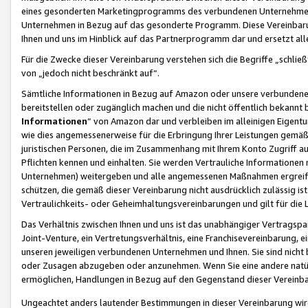
eines gesonderten Marketingprogramms des verbundenen Unternehmens
Unternehmen in Bezug auf das gesonderte Programm. Diese Vereinbarung
Ihnen und uns im Hinblick auf das Partnerprogramm dar und ersetzt al
Für die Zwecke dieser Vereinbarung verstehen sich die Begriffe „schließ
von „jedoch nicht beschränkt auf“.
Sämtliche Informationen in Bezug auf Amazon oder unsere verbunde
bereitstellen oder zugänglich machen und die nicht öffentlich bekannt bz
Informationen
“ von Amazon dar und verbleiben im alleinigen Eigent
wie dies angemessenerweise für die Erbringung Ihrer Leistungen gemäß d
juristischen Personen, die im Zusammenhang mit Ihrem Konto Zugriff au
Pflichten kennen und einhalten. Sie werden Vertrauliche Informationen 
Unternehmen) weitergeben und alle angemessenen Maßnahmen ergreifen
schützen, die gemäß dieser Vereinbarung nicht ausdrücklich zulässig is
Vertraulichkeits- oder Geheimhaltungsvereinbarungen und gilt für die
Das Verhältnis zwischen Ihnen und uns ist das unabhängiger Vertragspa
Joint-Venture, ein Vertretungsverhältnis, eine Franchisevereinbarung, 
unseren jeweiligen verbundenen Unternehmen und Ihnen. Sie sind ni
oder Zusagen abzugeben oder anzunehmen. Wenn Sie eine andere natürli
ermöglichen, Handlungen in Bezug auf den Gegenstand dieser Vereinbar
Ungeachtet anders lautender Bestimmungen in dieser Vereinbarung wird