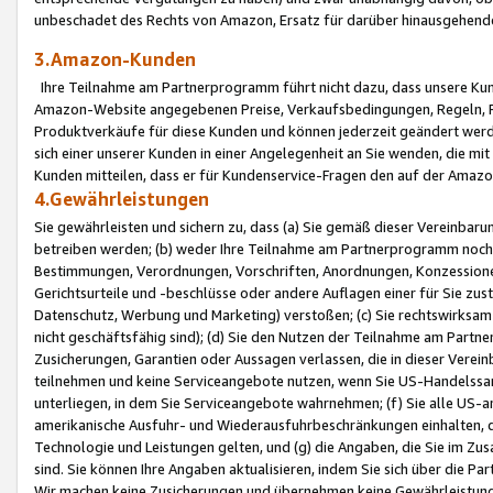
unbeschadet des Rechts von Amazon, Ersatz für darüber hinausgehen
3.Amazon-Kunden
Ihre Teilnahme am Partnerprogramm führt nicht dazu, dass unsere Kun
Amazon-Website angegebenen Preise, Verkaufsbedingungen, Regeln, Ri
Produktverkäufe für diese Kunden und können jederzeit geändert werde
sich einer unserer Kunden in einer Angelegenheit an Sie wenden, die 
Kunden mitteilen, dass er für Kundenservice-Fragen den auf der Ama
4.Gewährleistungen
Sie gewährleisten und sichern zu, dass (a) Sie gemäß dieser Vereinba
betreiben werden; (b) weder Ihre Teilnahme am Partnerprogramm noch d
Bestimmungen, Verordnungen, Vorschriften, Anordnungen, Konzessionen,
Gerichtsurteile und -beschlüsse oder andere Auflagen einer für Sie zu
Datenschutz, Werbung und Marketing) verstoßen; (c) Sie rechtswirksam 
nicht geschäftsfähig sind); (d) Sie den Nutzen der Teilnahme am Partne
Zusicherungen, Garantien oder Aussagen verlassen, die in dieser Verein
teilnehmen und keine Serviceangebote nutzen, wenn Sie US-Handelssa
unterliegen, in dem Sie Serviceangebote wahrnehmen; (f) Sie alle US
amerikanische Ausfuhr- und Wiederausfuhrbeschränkungen einhalten, 
Technologie und Leistungen gelten, und (g) die Angaben, die Sie im 
sind. Sie können Ihre Angaben aktualisieren, indem Sie sich über die 
Wir machen keine Zusicherungen und übernehmen keine Gewährleistun