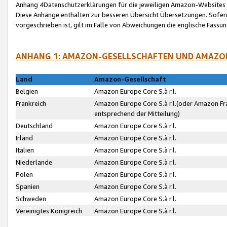
Anhang 4Datenschutzerklärungen für die jeweiligen Amazon-Websites
Diese Anhänge enthalten zur besseren Übersicht Übersetzungen. Sofe
vorgeschrieben ist, gilt im Falle von Abweichungen die englische Fass
ANHANG 1: AMAZON-GESELLSCHAFTEN UND AMAZO
Land
Amazon-Gesellschaft
Belgien
Amazon Europe Core S.à r.l.
Frankreich
Amazon Europe Core S.à r.l.(oder Amazon Fr
entsprechend der Mitteilung)
Deutschland
Amazon Europe Core S.à r.l.
Irland
Amazon Europe Core S.à r.l.
Italien
Amazon Europe Core S.à r.l.
Niederlande
Amazon Europe Core S.à r.l.
Polen
Amazon Europe Core S.à r.l.
Spanien
Amazon Europe Core S.à r.l.
Schweden
Amazon Europe Core S.à r.l.
Vereinigtes Königreich
Amazon Europe Core S.à r.l.