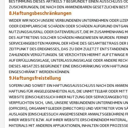
BESTIMMUNG DIESES ARTIKELS 7 BEGRÜNDET EINEN AUSSCHLUSS 
ZUSICHERUNGEN, DIE NACH DEN ANWENDBAREN GESETZLICHEN BE
8.Haftungsbeschränkungen
WEDER WIR NOCH UNSERE VERBUNDENEN UNTERNEHMEN ODER LIZEN
ODER EXEMPLARISCHE SCHÄDEN ODER SCHÄDEN AUFGRUND ENTGANG
NUTZUNGSAUSFALL ODER DATENVERLUST, DIE IM ZUSAMMENHANG MI
DES AUFTRETENS SOLCHER SCHÄDEN HINGEWIESEN WURDEN. FERN
SERVICEANGEBOTEN MAXIMAL DER HÖHE DES GESAMTBETRAGS DER 
ZEITPUNKT DES EREIGNISSES, DAS ZU DEM ZULETZT ENTSTANDENE
ZAHLENDEN VERGÜTUNGEN. SIE VERZICHTEN HIERMIT AUF ETWAIGE 
AUF ERFÜLLUNGSKLAGE, UNTERLASSUNGSKLAGE ODER ANDERE RECHT
DIESES ABSATZES BEGRÜNDET EINE EINSCHRÄNKUNG VON HAFTUNG
EINGESCHRÄNKT WERDEN KÖNNEN.
9.Haftungsfreistellung
SOFERN UND SOWEIT EIN HAFTUNGSAUSSCHLUSS NACH DEN ANWENDB
HAFTUNG FÜR ANGELEGENHEITEN AUS, DIE UNMITTELBAR ODER MITT
WEBSITE (EINSCHLIESSLICH IHRER NUTZUNG DER SERVICEANGEBOTE)
VERPFLICHTEN SICH, UNS, UNSERE VERBUNDENEN UNTERNEHMEN UN
(OFFICERS), ORGANMITGLIEDER (DIRECTORS) UND VERTRETER VON 
AUSLAGEN (EINSCHLIESSLICH ANGEMESSENER ANWALTSGEBÜHREN) FR
IHRER WEBSITE BZW. AUF IHRER WEBSITE ERSCHEINENDEM MATERIAL
MATERIALS MIT ANDEREN APPLIKATIONEN, INHALTEN ODER PROZESSE