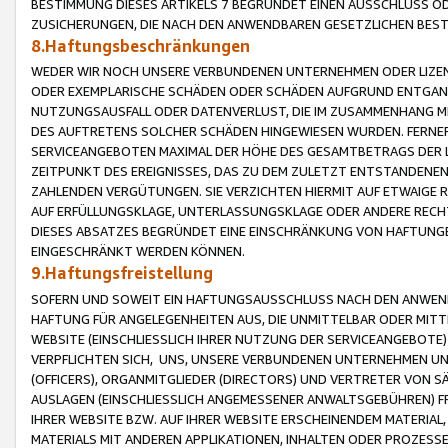
BESTIMMUNG DIESES ARTIKELS 7 BEGRÜNDET EINEN AUSSCHLUSS 
ZUSICHERUNGEN, DIE NACH DEN ANWENDBAREN GESETZLICHEN BE
8.Haftungsbeschränkungen
WEDER WIR NOCH UNSERE VERBUNDENEN UNTERNEHMEN ODER LIZEN
ODER EXEMPLARISCHE SCHÄDEN ODER SCHÄDEN AUFGRUND ENTGANG
NUTZUNGSAUSFALL ODER DATENVERLUST, DIE IM ZUSAMMENHANG MI
DES AUFTRETENS SOLCHER SCHÄDEN HINGEWIESEN WURDEN. FERN
SERVICEANGEBOTEN MAXIMAL DER HÖHE DES GESAMTBETRAGS DER 
ZEITPUNKT DES EREIGNISSES, DAS ZU DEM ZULETZT ENTSTANDENE
ZAHLENDEN VERGÜTUNGEN. SIE VERZICHTEN HIERMIT AUF ETWAIGE 
AUF ERFÜLLUNGSKLAGE, UNTERLASSUNGSKLAGE ODER ANDERE RECHT
DIESES ABSATZES BEGRÜNDET EINE EINSCHRÄNKUNG VON HAFTUNG
EINGESCHRÄNKT WERDEN KÖNNEN.
9.Haftungsfreistellung
SOFERN UND SOWEIT EIN HAFTUNGSAUSSCHLUSS NACH DEN ANWENDB
HAFTUNG FÜR ANGELEGENHEITEN AUS, DIE UNMITTELBAR ODER MITT
WEBSITE (EINSCHLIESSLICH IHRER NUTZUNG DER SERVICEANGEBOTE)
VERPFLICHTEN SICH, UNS, UNSERE VERBUNDENEN UNTERNEHMEN UN
(OFFICERS), ORGANMITGLIEDER (DIRECTORS) UND VERTRETER VON 
AUSLAGEN (EINSCHLIESSLICH ANGEMESSENER ANWALTSGEBÜHREN) FR
IHRER WEBSITE BZW. AUF IHRER WEBSITE ERSCHEINENDEM MATERIAL
MATERIALS MIT ANDEREN APPLIKATIONEN, INHALTEN ODER PROZESSE