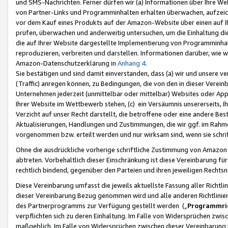
und SMS-Nachrichten. Ferner dürfen wir (a) Informationen über Ihre We
von Partner-Links und Programminhalten erhalten überwachen, aufzei
vor dem Kauf eines Produkts auf der Amazon-Website über einen auf Ih
prüfen, überwachen und anderweitig untersuchen, um die Einhaltung dies
die auf Ihrer Website dargestellte Implementierung von Programminhalt
reproduzieren, verbreiten und darstellen. Informationen darüber, wie w
Amazon-Datenschutzerklärung in
Anhang 4
.
Sie bestätigen und sind damit einverstanden, dass (a) wir und unsere 
(Traffic) anregen können, zu Bedingungen, die von den in dieser Vere
Unternehmen jederzeit (unmittelbar oder mittelbar) Websites oder Appl
Ihrer Website im Wettbewerb stehen, (c) ein Versäumnis unsererseits, I
Verzicht auf unser Recht darstellt, die betroffene oder eine andere B
Aktualisierungen, Handlungen und Zustimmungen, die wir ggf. im Rahme
vorgenommen bzw. erteilt werden und nur wirksam sind, wenn sie schri
Ohne die ausdrückliche vorherige schriftliche Zustimmung von Amazon
abtreten. Vorbehaltlich dieser Einschränkung ist diese Vereinbarung f
rechtlich bindend, gegenüber den Parteien und ihren jeweiligen Rech
Diese Vereinbarung umfasst die jeweils aktuellste Fassung aller Richtli
dieser Vereinbarung Bezug genommen wird und alle anderen Richtlinie
des Partnerprogramms zur Verfügung gestellt werden („
Programmric
verpflichten sich zu deren Einhaltung. Im Falle von Widersprüchen zwi
maßgeblich. Im Falle von Widersprüchen zwischen dieser Vereinbarun