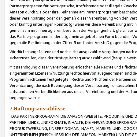
Partnerprogramm für betrügerische, irreführende oder illegale Zwecke
Amazon durch Sie oder Ihre Teilnahme am Partnerprogramm beschädig
dieser Vereinbarung oder den gemäß dieser Vereinbarung von den Vertr
oder künftig unterliegen könnte; (g) wenn wir diese Vereinbarung mit I
gemeinsam mit Ihnen agieren, bereits in der Vergangenheit, gleich aus
das Partnerprogramm in der allgemein angebotenen Form beenden. Vors
gegen die Bestimmungen der Ziffer 5 und jeder Verstoß gegen die Prog
Wir dürfen angefallene und noch nicht ausgezahlte Vergütungen nach 
sicherzustellen, dass der richtige Betrag ausgezahlt wird (beispielsw
Mit Beendigung dieser Vereinbarung erlöschen alle Rechte und Pflichte
eingeräumten Lizenzen/Nutzungsrechte; hiervon ausgenommen sind die in 
Programmrichtlinien festgelegten Rechte und Pflichten der Parteien sow
Vereinbarung, die nach Beendigung dieser Vereinbarung fortbestehen. D
entstandenen Verbindlichkeiten aus dieser Vereinbarung und der Haft
begangen wurde.
7.Haftungsausschlüsse
DAS PARTNERPROGRAMM, DIE AMAZON-WEBSITE, PRODUKTE UND DI
PARTNER-LINKS, LINKFORMATE, INHALTE, DIE ANWENDUNGSPROGR
PRODUKTWERBUNG, UNSERE DOMAIN-NAMEN, MARKEN UND LOGOS S
UNTERNEHMEN (EINSCHLIESSLICH DER AMAZON-MARKEN) UND DIE GE