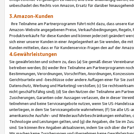
unbeschadet des Rechts von Amazon, Ersatz für darüber hinausgehen
3.Amazon-Kunden
Ihre Teilnahme am Partnerprogramm führt nicht dazu, dass unsere Kun
Amazon-Website angegebenen Preise, Verkaufsbedingungen, Regeln, Ri
Produktverkäufe für diese Kunden und können jederzeit geändert werde
sich einer unserer Kunden in einer Angelegenheit an Sie wenden, die 
Kunden mitteilen, dass er für Kundenservice-Fragen den auf der Ama
4.Gewährleistungen
Sie gewährleisten und sichern zu, dass (a) Sie gemäß dieser Vereinba
betreiben werden; (b) weder Ihre Teilnahme am Partnerprogramm noch d
Bestimmungen, Verordnungen, Vorschriften, Anordnungen, Konzessionen,
Gerichtsurteile und -beschlüsse oder andere Auflagen einer für Sie zu
Datenschutz, Werbung und Marketing) verstoßen; (c) Sie rechtswirksam 
nicht geschäftsfähig sind); (d) Sie den Nutzen der Teilnahme am Partne
Zusicherungen, Garantien oder Aussagen verlassen, die in dieser Verein
teilnehmen und keine Serviceangebote nutzen, wenn Sie US-Handelssa
unterliegen, in dem Sie Serviceangebote wahrnehmen; (f) Sie alle US
amerikanische Ausfuhr- und Wiederausfuhrbeschränkungen einhalten, 
Technologie und Leistungen gelten, und (g) die Angaben, die Sie im 
sind. Sie können Ihre Angaben aktualisieren, indem Sie sich über die 
Wir machen keine Zusicherungen und übernehmen keine Gewährleistun