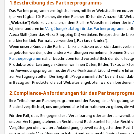
1.Beschreibung des Partnerprogramms
Das Partnerprogramm ermöglicht Ihnen, mit Ihrer Website, Ihren nutzer
(nur verfügbar für Partner, die eine Partner-ID für die Amazon UK We
„
Website
“) Geld zu verdienen, indem Sie Ihre Website mit einer der in
ist, einer anderen im
Vergütungskatalog für das Partnerprogramm
enth
Alexa Skill (über das Alexa Shopping Kit) verlinken. Entsprechende Lin
markierten Link-Formate verwenden („
Partner-Links
“).
Wenn unsere Kunden die Partner-Links anklicken oder sich damit verbi
angeboten werden, oder andere Handlungen vornehmen, können Sie eine
Partnerprogramm
näher beschrieben (und vorbehaltlich der dort festg
Produkte oder Leistungen können wir Ihnen Daten, Bilder, Texte, Linkfo
für Anwendungsprogramme, die Alexa-Funktionalität und weitere Inf
zur Verfügung stellen. Der Begriff „Programminhalte“ bezieht sich dabe
in Bezug auf Produkte, die auf Websites angeboten werden, bei denen 
2.Compliance-Anforderungen für das Partnerprog
Ihre Teilnahme am Partnerprogramm und der Bezug einer Vergütung setz
Sie sind verpflichtet, uns umgehend alle Informationen zu geben, die w
Für den Fall, dass Sie gegen diese Vereinbarung oder andere anwendba
uns zur Verfügung stehenden Rechten und Rechtsbehelfen, das Recht vo
Vergütungen ohne weitere Ankündigung (soweit nach geltendem Recht z
entsprechende Vergütungen zu haben) und zwar unabhängig davon, ob 