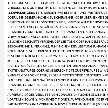
TEXTE UND SONSTIGE GEWERBLICHE SCHUTZRECHTE, INFORMATIONE
VERBUNDENEN UNTERNEHMEN ODER LIZENZGEBERN IM RAHMEN DES
„
SERVICEANGEBOTE
“), WERDEN „WIE BESEHEN“ UND „WIE VERFÜ
ODER LIZENZGEBER MACHEN ZUSICHERUNGEN ODER ÜBERNEHMEN GEW
GESETZLICH ODER IN SONSTIGER WEISE, IN BEZUG AUF DIE SERVI
SCHLIESSEN JEGLICHE GEWÄHRLEISTUNGEN IN BEZUG AUF DIE SERVI
GEWÄHRLEISTUNGEN BEZÜGLICH RECHTSMÄNGELN, MARKTGÄNGIGKEIT
VERWENDUNGSZWECK, NICHTVERLETZUNG SOWIE GEWÄHRLEISTUNGEN 
ÜBLICHEN GESCHÄFTSVERKEHR, DER LEISTUNG ODER HANDELSBRÄUCH
BESCHAFFENHEIT, MERKMALE, FUNKTIONEN, DEN LEISTUNGSUMFANG 
NOCH UNSERE VERBUNDENEN UNTERNEHMEN ODER LIZENZGEBER GEWÄ
BESCHRIEBEN DURCHGÄNGIG BZW. AUF BESTIMMTE ART UND WEISE
KORREKT, FEHLERFREI ODER FREI VON SCHÄDLICHEN KOMPONENTEN
HAFTEN FÜR: (A) FEHLER, UNGENAUIGKEITEN, VIREN, SCHADSOFTW
SYSTEMABSTÜRZE; ODER (B) UNBERECHTIGTE ZUGRIFFE AUF BZW. 
WEBSITE ODER VON DATEN, BILDERN, TEXTEN ODER SONSTIGEN INF
ODER EINER ANDEREN NATÜRLICHEN ODER JURISTISCHEN PERSON OD
GEWÄHRLEISTUNGSANSPRÜCHE, ES SEIN DENN, DIESE SIND IN DIES
UNSERE VERBUNDENEN UNTERNEHMEN ODER LIZENZGEBER FÜR EN
AUFGRUND (X) DES VERLUSTS VON VORAUSSICHTLICHEN GEWINNEN
VORTEILEN SOWIE (Y) VON INVESTITIONEN, AUFWENDUNGEN ODER VE
PARTNERPROGRAMM VORNEHMEN BZW. ÜBERNEHMEN ODER (Z) DER 