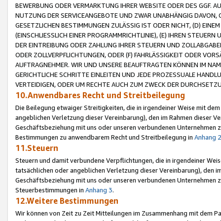
BEWERBUNG ODER VERMARKTUNG IHRER WEBSITE ODER DES GGF. AUF 
NUTZUNG DER SERVICEANGEBOTE UND ZWAR UNABHÄNGIG DAVON, O
GESETZLICHEN BESTIMMUNGEN ZULÄSSIG IST ODER NICHT, (D) EINE
(EINSCHLIESSLICH EINER PROGRAMMRICHTLINIE), (E) IHREN STEUER
DER EINTREIBUNG ODER ZAHLUNG IHRER STEUERN UND ZOLLABGAB
ODER ZOLLVERPFLICHTUNGEN, ODER (F) FAHRLÄSSIGKEIT ODER VORS
AUFTRAGNEHMER. WIR UND UNSERE BEAUFTRAGTEN KÖNNEN IM NAME
GERICHTLICHE SCHRITTE EINLEITEN UND JEDE PROZESSUALE HAND
VERTEIDIGEN, ODER UM RECHTE AUCH ZUM ZWECK DER DURCHSETZU
10.Anwendbares Recht und Streitbeilegung
Die Beilegung etwaiger Streitigkeiten, die in irgendeiner Weise mit de
angeblichen Verletzung dieser Vereinbarung), den im Rahmen dieser Ve
Geschäftsbeziehung mit uns oder unseren verbundenen Unternehmen zu
Bestimmungen zu anwendbarem Recht und Streitbeilegung in
Anhang 
11.Steuern
Steuern und damit verbundene Verpflichtungen, die in irgendeiner Wei
tatsächlichen oder angeblichen Verletzung dieser Vereinbarung), den 
Geschäftsbeziehung mit uns oder unseren verbundenen Unternehmen z
Steuerbestimmungen in
Anhang 3
.
12.Weitere Bestimmungen
Wir können von Zeit zu Zeit Mitteilungen im Zusammenhang mit dem Par