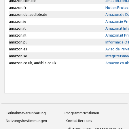
amazon.com.be
amazon.com.b
amazon.fr
Notice:Protec
amazon.de, audible.de
Amazon.de Da
amazon.ie
Amazon.ie Pri
amazon.it
Amazon.it Inf
amazon.nl
Amazon.nl Pri
amazon.pl
Informacja O
amazon.es
Aviso de Priv
amazon.se
Integritetsm
amazon.co.uk, audible.co.uk
Amazon.co.uk 
Teilnahmevereinbarung
Programmrichtlinien
Nutzungsbestimmungen
Kontaktiere uns