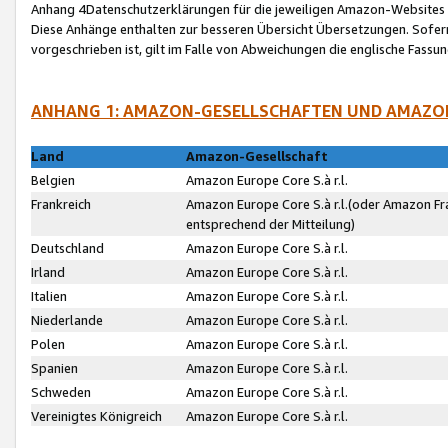
Anhang 4Datenschutzerklärungen für die jeweiligen Amazon-Websites
Diese Anhänge enthalten zur besseren Übersicht Übersetzungen. Sofe
vorgeschrieben ist, gilt im Falle von Abweichungen die englische Fass
ANHANG 1: AMAZON-GESELLSCHAFTEN UND AMAZO
Land
Amazon-Gesellschaft
Belgien
Amazon Europe Core S.à r.l.
Frankreich
Amazon Europe Core S.à r.l.(oder Amazon Fr
entsprechend der Mitteilung)
Deutschland
Amazon Europe Core S.à r.l.
Irland
Amazon Europe Core S.à r.l.
Italien
Amazon Europe Core S.à r.l.
Niederlande
Amazon Europe Core S.à r.l.
Polen
Amazon Europe Core S.à r.l.
Spanien
Amazon Europe Core S.à r.l.
Schweden
Amazon Europe Core S.à r.l.
Vereinigtes Königreich
Amazon Europe Core S.à r.l.