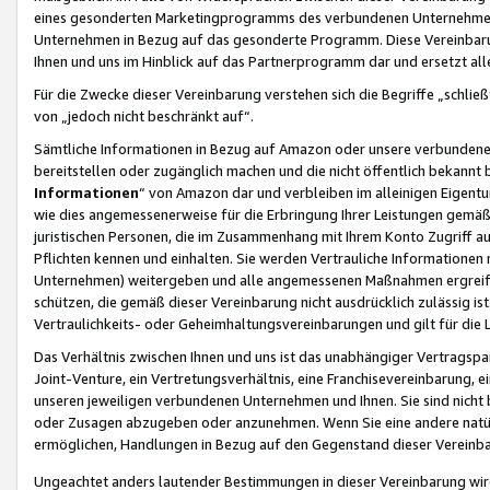
eines gesonderten Marketingprogramms des verbundenen Unternehmens
Unternehmen in Bezug auf das gesonderte Programm. Diese Vereinbarung
Ihnen und uns im Hinblick auf das Partnerprogramm dar und ersetzt al
Für die Zwecke dieser Vereinbarung verstehen sich die Begriffe „schließ
von „jedoch nicht beschränkt auf“.
Sämtliche Informationen in Bezug auf Amazon oder unsere verbunde
bereitstellen oder zugänglich machen und die nicht öffentlich bekannt bz
Informationen
“ von Amazon dar und verbleiben im alleinigen Eigent
wie dies angemessenerweise für die Erbringung Ihrer Leistungen gemäß d
juristischen Personen, die im Zusammenhang mit Ihrem Konto Zugriff au
Pflichten kennen und einhalten. Sie werden Vertrauliche Informationen 
Unternehmen) weitergeben und alle angemessenen Maßnahmen ergreifen
schützen, die gemäß dieser Vereinbarung nicht ausdrücklich zulässig is
Vertraulichkeits- oder Geheimhaltungsvereinbarungen und gilt für die
Das Verhältnis zwischen Ihnen und uns ist das unabhängiger Vertragspa
Joint-Venture, ein Vertretungsverhältnis, eine Franchisevereinbarung, 
unseren jeweiligen verbundenen Unternehmen und Ihnen. Sie sind ni
oder Zusagen abzugeben oder anzunehmen. Wenn Sie eine andere natürli
ermöglichen, Handlungen in Bezug auf den Gegenstand dieser Vereinbar
Ungeachtet anders lautender Bestimmungen in dieser Vereinbarung wird