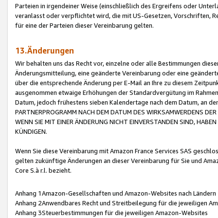
Parteien in irgendeiner Weise (einschließlich des Ergreifens oder Unt
veranlasst oder verpflichtet wird, die mit US-Gesetzen, Vorschriften,
für eine der Parteien dieser Vereinbarung gelten.
13.Änderungen
Wir behalten uns das Recht vor, einzelne oder alle Bestimmungen diese
Änderungsmitteilung, eine geänderte Vereinbarung oder eine geänderte 
über die entsprechende Änderung per E-Mail an Ihre zu diesem Zeitpun
ausgenommen etwaige Erhöhungen der Standardvergütung im Rahmen
Datum, jedoch frühestens sieben Kalendertage nach dem Datum, an de
PARTNERPROGRAMM NACH DEM DATUM DES WIRKSAMWERDENS DER Ä
WENN SIE MIT EINER ÄNDERUNG NICHT EINVERSTANDEN SIND, HABEN S
KÜNDIGEN.
Wenn Sie diese Vereinbarung mit Amazon France Services SAS geschlo
gelten zukünftige Änderungen an dieser Vereinbarung für Sie und Ama
Core S.à r.l. bezieht.
Anhang 1Amazon-Gesellschaften und Amazon-Websites nach Ländern
Anhang 2Anwendbares Recht und Streitbeilegung für die jeweiligen 
Anhang 3Steuerbestimmungen für die jeweiligen Amazon-Websites