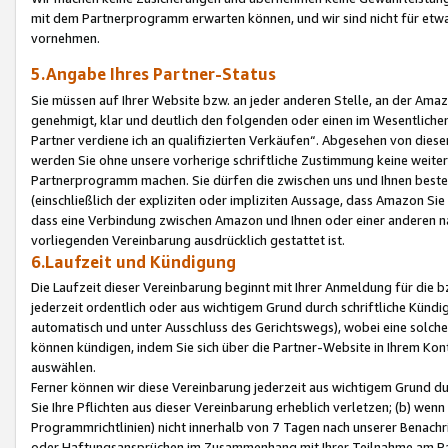
mit dem Partnerprogramm erwarten können, und wir sind nicht für etwa
vornehmen.
5.Angabe Ihres Partner-Status
Sie müssen auf Ihrer Website bzw. an jeder anderen Stelle, an der Am
genehmigt, klar und deutlich den folgenden oder einen im Wesentlichen
Partner verdiene ich an qualifizierten Verkäufen“. Abgesehen von die
werden Sie ohne unsere vorherige schriftliche Zustimmung keine weite
Partnerprogramm machen. Sie dürfen die zwischen uns und Ihnen best
(einschließlich der expliziten oder impliziten Aussage, dass Amazon Si
dass eine Verbindung zwischen Amazon und Ihnen oder einer anderen natü
vorliegenden Vereinbarung ausdrücklich gestattet ist.
6.Laufzeit und Kündigung
Die Laufzeit dieser Vereinbarung beginnt mit Ihrer Anmeldung für die 
jederzeit ordentlich oder aus wichtigem Grund durch schriftliche Kündi
automatisch und unter Ausschluss des Gerichtswegs), wobei eine solch
können kündigen, indem Sie sich über die Partner-Website in Ihrem Ko
auswählen.
Ferner können wir diese Vereinbarung jederzeit aus wichtigem Grund dur
Sie Ihre Pflichten aus dieser Vereinbarung erheblich verletzen; (b) wen
Programmrichtlinien) nicht innerhalb von 7 Tagen nach unserer Benachr
oder Haftungsansprüchen im Zusammenhang mit Ihrer Teilnahme am Pa