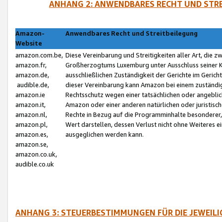
ANHANG 2: ANWENDBARES RECHT UND STRE
Amazon-
Anwendbares Recht und Streitbeilegung
Website
amazon.com.be,
Diese Vereinbarung und Streitigkeiten aller Art, die 
amazon.fr,
Großherzogtums Luxemburg unter Ausschluss seiner Kol
amazon.de,
ausschließlichen Zuständigkeit der Gerichte im Geri
audible.de,
dieser Vereinbarung kann Amazon bei einem zuständig
amazon.ie
Rechtsschutz wegen einer tatsächlichen oder angebli
amazon.it,
Amazon oder einer anderen natürlichen oder juristisc
amazon.nl,
Rechte in Bezug auf die Programminhalte besonderer,
amazon.pl,
Wert darstellen, dessen Verlust nicht ohne Weiteres e
amazon.es,
ausgeglichen werden kann.
amazon.se,
amazon.co.uk,
audible.co.uk
ANHANG 3: STEUERBESTIMMUNGEN FÜR DIE JEWEIL