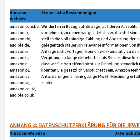
Amazon-
Steuerliche Bestimmungen
Website
amazon.com.be,
Wir dürfen in Bezug auf Beträge, auf deren Auszahlun
amazon.fr,
vornehmen, zu denen wir gesetzlich verpflichtet sind
amazon.de,
stellen die vollständige Zahlung und Abgeltung der 
audible.de,
gelegentlich steuerlich relevante Informationen von I
amazon.ie
Anfrage nicht vorlegen, können wir (kumulativ zu de
amazon.it,
Vergütung so lange einbehalten, bis Sie uns diese Inf
amazon.nl,
dass wir Sie betreffend nicht zur Einholung steuerlich 
amazon.pl,
könnten Sie gesetzlich verpflichtet sein, Amazon Meh
amazon.es,
Anforderungen an eine gültige MwSt.-Rechnung erfüllt
amazon.se,
zahlen.
amazon.co.uk,
audible.co.uk
ANHANG 4: DATENSCHUTZERKLÄRUNG FÜR DIE JEWE
Amazon-Website
Datenschutz