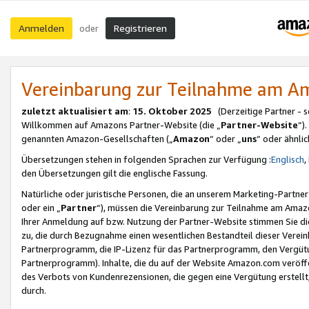
Anmelden
Registrieren
oder
Vereinbarung zur Teilnahme am 
zuletzt aktualisiert am
:
15. Oktober 2025
(Derzeitige Partner - 
Willkommen auf Amazons Partner-Website (die „
Partner-Website
“)
genannten Amazon-Gesellschaften („
Amazon
“ oder „
uns
“ oder ähnli
Übersetzungen stehen in folgenden Sprachen zur Verfügung :
Englisch
,
den Übersetzungen gilt die englische Fassung.
Natürliche oder juristische Personen, die an unserem Marketing-Partn
oder ein „
Partner
“), müssen die Vereinbarung zur Teilnahme am Ama
Ihrer Anmeldung auf bzw. Nutzung der Partner-Website stimmen Sie die
zu, die durch Bezugnahme einen wesentlichen Bestandteil dieser Verei
Partnerprogramm, die IP-Lizenz für das Partnerprogramm, den Vergütu
Partnerprogramm). Inhalte, die du auf der Website Amazon.com veröffe
des Verbots von Kundenrezensionen, die gegen eine Vergütung erstellt, 
durch.