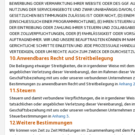
BEWERBUNG ODER VERMARKTUNG IHRER WEBSITE ODER DES GGF. AUF 
NUTZUNG DER SERVICEANGEBOTE UND ZWAR UNABHÄNGIG DAVON, O
GESETZLICHEN BESTIMMUNGEN ZULÄSSIG IST ODER NICHT, (D) EINE
(EINSCHLIESSLICH EINER PROGRAMMRICHTLINIE), (E) IHREN STEUER
DER EINTREIBUNG ODER ZAHLUNG IHRER STEUERN UND ZOLLABGAB
ODER ZOLLVERPFLICHTUNGEN, ODER (F) FAHRLÄSSIGKEIT ODER VORS
AUFTRAGNEHMER. WIR UND UNSERE BEAUFTRAGTEN KÖNNEN IM NAME
GERICHTLICHE SCHRITTE EINLEITEN UND JEDE PROZESSUALE HAND
VERTEIDIGEN, ODER UM RECHTE AUCH ZUM ZWECK DER DURCHSETZU
10.Anwendbares Recht und Streitbeilegung
Die Beilegung etwaiger Streitigkeiten, die in irgendeiner Weise mit de
angeblichen Verletzung dieser Vereinbarung), den im Rahmen dieser Ve
Geschäftsbeziehung mit uns oder unseren verbundenen Unternehmen zu
Bestimmungen zu anwendbarem Recht und Streitbeilegung in
Anhang 
11.Steuern
Steuern und damit verbundene Verpflichtungen, die in irgendeiner Wei
tatsächlichen oder angeblichen Verletzung dieser Vereinbarung), den 
Geschäftsbeziehung mit uns oder unseren verbundenen Unternehmen z
Steuerbestimmungen in
Anhang 3
.
12.Weitere Bestimmungen
Wir können von Zeit zu Zeit Mitteilungen im Zusammenhang mit dem Par