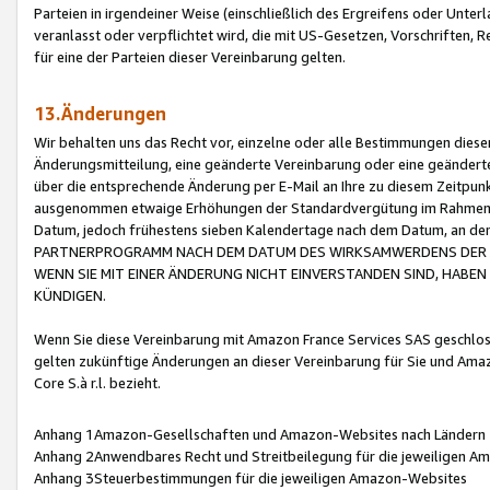
Parteien in irgendeiner Weise (einschließlich des Ergreifens oder Unt
veranlasst oder verpflichtet wird, die mit US-Gesetzen, Vorschriften,
für eine der Parteien dieser Vereinbarung gelten.
13.Änderungen
Wir behalten uns das Recht vor, einzelne oder alle Bestimmungen diese
Änderungsmitteilung, eine geänderte Vereinbarung oder eine geänderte 
über die entsprechende Änderung per E-Mail an Ihre zu diesem Zeitpun
ausgenommen etwaige Erhöhungen der Standardvergütung im Rahmen
Datum, jedoch frühestens sieben Kalendertage nach dem Datum, an de
PARTNERPROGRAMM NACH DEM DATUM DES WIRKSAMWERDENS DER Ä
WENN SIE MIT EINER ÄNDERUNG NICHT EINVERSTANDEN SIND, HABEN S
KÜNDIGEN.
Wenn Sie diese Vereinbarung mit Amazon France Services SAS geschlo
gelten zukünftige Änderungen an dieser Vereinbarung für Sie und Ama
Core S.à r.l. bezieht.
Anhang 1Amazon-Gesellschaften und Amazon-Websites nach Ländern
Anhang 2Anwendbares Recht und Streitbeilegung für die jeweiligen 
Anhang 3Steuerbestimmungen für die jeweiligen Amazon-Websites