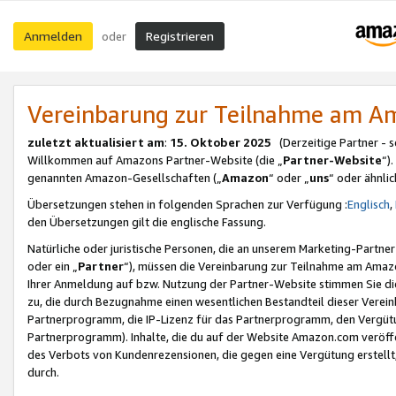
Anmelden
Registrieren
oder
Vereinbarung zur Teilnahme am 
zuletzt aktualisiert am
:
15. Oktober 2025
(Derzeitige Partner - 
Willkommen auf Amazons Partner-Website (die „
Partner-Website
“)
genannten Amazon-Gesellschaften („
Amazon
“ oder „
uns
“ oder ähnli
Übersetzungen stehen in folgenden Sprachen zur Verfügung :
Englisch
,
den Übersetzungen gilt die englische Fassung.
Natürliche oder juristische Personen, die an unserem Marketing-Partn
oder ein „
Partner
“), müssen die Vereinbarung zur Teilnahme am Ama
Ihrer Anmeldung auf bzw. Nutzung der Partner-Website stimmen Sie die
zu, die durch Bezugnahme einen wesentlichen Bestandteil dieser Verei
Partnerprogramm, die IP-Lizenz für das Partnerprogramm, den Vergütu
Partnerprogramm). Inhalte, die du auf der Website Amazon.com veröffe
des Verbots von Kundenrezensionen, die gegen eine Vergütung erstellt, 
durch.