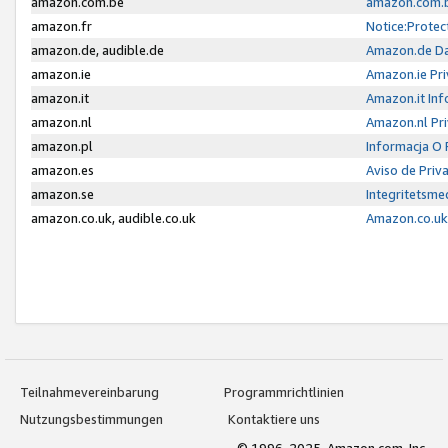
amazon.com.be
amazon.com.b
amazon.fr
Notice:Protec
amazon.de, audible.de
Amazon.de Da
amazon.ie
Amazon.ie Pri
amazon.it
Amazon.it Inf
amazon.nl
Amazon.nl Pri
amazon.pl
Informacja O
amazon.es
Aviso de Priv
amazon.se
Integritetsm
amazon.co.uk, audible.co.uk
Amazon.co.uk 
Teilnahmevereinbarung
Programmrichtlinien
Nutzungsbestimmungen
Kontaktiere uns