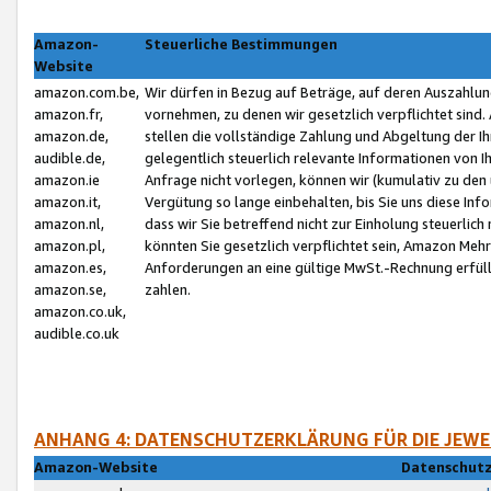
Amazon-
Steuerliche Bestimmungen
Website
amazon.com.be,
Wir dürfen in Bezug auf Beträge, auf deren Auszahlun
amazon.fr,
vornehmen, zu denen wir gesetzlich verpflichtet sind
amazon.de,
stellen die vollständige Zahlung und Abgeltung der 
audible.de,
gelegentlich steuerlich relevante Informationen von I
amazon.ie
Anfrage nicht vorlegen, können wir (kumulativ zu de
amazon.it,
Vergütung so lange einbehalten, bis Sie uns diese Inf
amazon.nl,
dass wir Sie betreffend nicht zur Einholung steuerlich 
amazon.pl,
könnten Sie gesetzlich verpflichtet sein, Amazon Meh
amazon.es,
Anforderungen an eine gültige MwSt.-Rechnung erfüllt
amazon.se,
zahlen.
amazon.co.uk,
audible.co.uk
ANHANG 4: DATENSCHUTZERKLÄRUNG FÜR DIE JEWE
Amazon-Website
Datenschutz