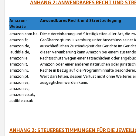
ANHANG 2: ANWENDBARES RECHT UND STRE
Amazon-
Anwendbares Recht und Streitbeilegung
Website
amazon.com.be,
Diese Vereinbarung und Streitigkeiten aller Art, die 
amazon.fr,
Großherzogtums Luxemburg unter Ausschluss seiner Kol
amazon.de,
ausschließlichen Zuständigkeit der Gerichte im Geri
audible.de,
dieser Vereinbarung kann Amazon bei einem zuständig
amazon.ie
Rechtsschutz wegen einer tatsächlichen oder angebli
amazon.it,
Amazon oder einer anderen natürlichen oder juristisc
amazon.nl,
Rechte in Bezug auf die Programminhalte besonderer,
amazon.pl,
Wert darstellen, dessen Verlust nicht ohne Weiteres e
amazon.es,
ausgeglichen werden kann.
amazon.se,
amazon.co.uk,
audible.co.uk
ANHANG 3: STEUERBESTIMMUNGEN FÜR DIE JEWEIL