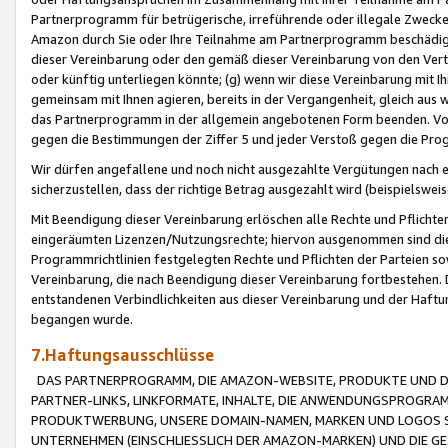
Partnerprogramm für betrügerische, irreführende oder illegale Zwecke
Amazon durch Sie oder Ihre Teilnahme am Partnerprogramm beschädig
dieser Vereinbarung oder den gemäß dieser Vereinbarung von den Vertr
oder künftig unterliegen könnte; (g) wenn wir diese Vereinbarung mit I
gemeinsam mit Ihnen agieren, bereits in der Vergangenheit, gleich aus
das Partnerprogramm in der allgemein angebotenen Form beenden. Vors
gegen die Bestimmungen der Ziffer 5 und jeder Verstoß gegen die Prog
Wir dürfen angefallene und noch nicht ausgezahlte Vergütungen nach 
sicherzustellen, dass der richtige Betrag ausgezahlt wird (beispielsw
Mit Beendigung dieser Vereinbarung erlöschen alle Rechte und Pflichte
eingeräumten Lizenzen/Nutzungsrechte; hiervon ausgenommen sind die in 
Programmrichtlinien festgelegten Rechte und Pflichten der Parteien sow
Vereinbarung, die nach Beendigung dieser Vereinbarung fortbestehen. D
entstandenen Verbindlichkeiten aus dieser Vereinbarung und der Haft
begangen wurde.
7.Haftungsausschlüsse
DAS PARTNERPROGRAMM, DIE AMAZON-WEBSITE, PRODUKTE UND DI
PARTNER-LINKS, LINKFORMATE, INHALTE, DIE ANWENDUNGSPROGR
PRODUKTWERBUNG, UNSERE DOMAIN-NAMEN, MARKEN UND LOGOS S
UNTERNEHMEN (EINSCHLIESSLICH DER AMAZON-MARKEN) UND DIE GE