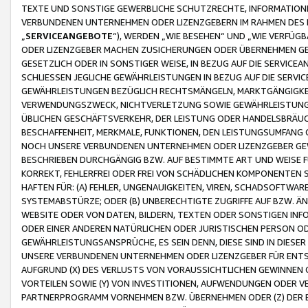
TEXTE UND SONSTIGE GEWERBLICHE SCHUTZRECHTE, INFORMATIONE
VERBUNDENEN UNTERNEHMEN ODER LIZENZGEBERN IM RAHMEN DES
„
SERVICEANGEBOTE
“), WERDEN „WIE BESEHEN“ UND „WIE VERFÜ
ODER LIZENZGEBER MACHEN ZUSICHERUNGEN ODER ÜBERNEHMEN GEW
GESETZLICH ODER IN SONSTIGER WEISE, IN BEZUG AUF DIE SERVI
SCHLIESSEN JEGLICHE GEWÄHRLEISTUNGEN IN BEZUG AUF DIE SERVI
GEWÄHRLEISTUNGEN BEZÜGLICH RECHTSMÄNGELN, MARKTGÄNGIGKEIT
VERWENDUNGSZWECK, NICHTVERLETZUNG SOWIE GEWÄHRLEISTUNGEN 
ÜBLICHEN GESCHÄFTSVERKEHR, DER LEISTUNG ODER HANDELSBRÄUCH
BESCHAFFENHEIT, MERKMALE, FUNKTIONEN, DEN LEISTUNGSUMFANG 
NOCH UNSERE VERBUNDENEN UNTERNEHMEN ODER LIZENZGEBER GEWÄ
BESCHRIEBEN DURCHGÄNGIG BZW. AUF BESTIMMTE ART UND WEISE
KORREKT, FEHLERFREI ODER FREI VON SCHÄDLICHEN KOMPONENTEN
HAFTEN FÜR: (A) FEHLER, UNGENAUIGKEITEN, VIREN, SCHADSOFTW
SYSTEMABSTÜRZE; ODER (B) UNBERECHTIGTE ZUGRIFFE AUF BZW. 
WEBSITE ODER VON DATEN, BILDERN, TEXTEN ODER SONSTIGEN INF
ODER EINER ANDEREN NATÜRLICHEN ODER JURISTISCHEN PERSON OD
GEWÄHRLEISTUNGSANSPRÜCHE, ES SEIN DENN, DIESE SIND IN DIES
UNSERE VERBUNDENEN UNTERNEHMEN ODER LIZENZGEBER FÜR EN
AUFGRUND (X) DES VERLUSTS VON VORAUSSICHTLICHEN GEWINNEN
VORTEILEN SOWIE (Y) VON INVESTITIONEN, AUFWENDUNGEN ODER VE
PARTNERPROGRAMM VORNEHMEN BZW. ÜBERNEHMEN ODER (Z) DER 