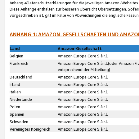
Anhang 4Datenschutzerklärungen für die jeweiligen Amazon-Websites
Diese Anhänge enthalten zur besseren Übersicht Übersetzungen. Sofe
vorgeschrieben ist, gilt im Falle von Abweichungen die englische Fass
ANHANG 1: AMAZON-GESELLSCHAFTEN UND AMAZO
Land
Amazon-Gesellschaft
Belgien
Amazon Europe Core S.à r.l.
Frankreich
Amazon Europe Core S.à r.l.(oder Amazon Fr
entsprechend der Mitteilung)
Deutschland
Amazon Europe Core S.à r.l.
Irland
Amazon Europe Core S.à r.l.
Italien
Amazon Europe Core S.à r.l.
Niederlande
Amazon Europe Core S.à r.l.
Polen
Amazon Europe Core S.à r.l.
Spanien
Amazon Europe Core S.à r.l.
Schweden
Amazon Europe Core S.à r.l.
Vereinigtes Königreich
Amazon Europe Core S.à r.l.