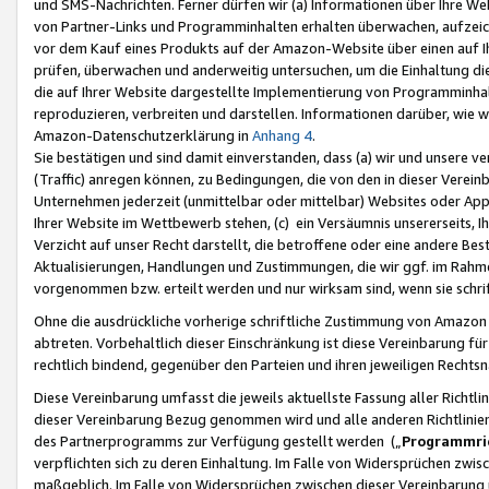
und SMS-Nachrichten. Ferner dürfen wir (a) Informationen über Ihre We
von Partner-Links und Programminhalten erhalten überwachen, aufzei
vor dem Kauf eines Produkts auf der Amazon-Website über einen auf Ih
prüfen, überwachen und anderweitig untersuchen, um die Einhaltung dies
die auf Ihrer Website dargestellte Implementierung von Programminhalt
reproduzieren, verbreiten und darstellen. Informationen darüber, wie w
Amazon-Datenschutzerklärung in
Anhang 4
.
Sie bestätigen und sind damit einverstanden, dass (a) wir und unsere 
(Traffic) anregen können, zu Bedingungen, die von den in dieser Vere
Unternehmen jederzeit (unmittelbar oder mittelbar) Websites oder Appl
Ihrer Website im Wettbewerb stehen, (c) ein Versäumnis unsererseits, I
Verzicht auf unser Recht darstellt, die betroffene oder eine andere B
Aktualisierungen, Handlungen und Zustimmungen, die wir ggf. im Rahme
vorgenommen bzw. erteilt werden und nur wirksam sind, wenn sie schri
Ohne die ausdrückliche vorherige schriftliche Zustimmung von Amazon
abtreten. Vorbehaltlich dieser Einschränkung ist diese Vereinbarung f
rechtlich bindend, gegenüber den Parteien und ihren jeweiligen Rech
Diese Vereinbarung umfasst die jeweils aktuellste Fassung aller Richtli
dieser Vereinbarung Bezug genommen wird und alle anderen Richtlinie
des Partnerprogramms zur Verfügung gestellt werden („
Programmric
verpflichten sich zu deren Einhaltung. Im Falle von Widersprüchen zwi
maßgeblich. Im Falle von Widersprüchen zwischen dieser Vereinbarun