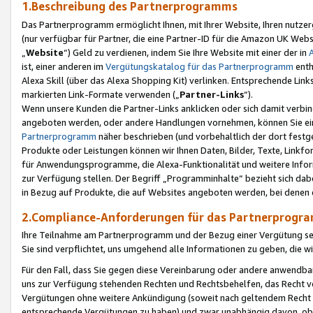
1.Beschreibung des Partnerprogramms
Das Partnerprogramm ermöglicht Ihnen, mit Ihrer Website, Ihren nutzer
(nur verfügbar für Partner, die eine Partner-ID für die Amazon UK We
„
Website
“) Geld zu verdienen, indem Sie Ihre Website mit einer der in
ist, einer anderen im
Vergütungskatalog für das Partnerprogramm
enth
Alexa Skill (über das Alexa Shopping Kit) verlinken. Entsprechende Lin
markierten Link-Formate verwenden („
Partner-Links
“).
Wenn unsere Kunden die Partner-Links anklicken oder sich damit verbi
angeboten werden, oder andere Handlungen vornehmen, können Sie eine
Partnerprogramm
näher beschrieben (und vorbehaltlich der dort festg
Produkte oder Leistungen können wir Ihnen Daten, Bilder, Texte, Linkfo
für Anwendungsprogramme, die Alexa-Funktionalität und weitere Inf
zur Verfügung stellen. Der Begriff „Programminhalte“ bezieht sich dabe
in Bezug auf Produkte, die auf Websites angeboten werden, bei denen 
2.Compliance-Anforderungen für das Partnerprog
Ihre Teilnahme am Partnerprogramm und der Bezug einer Vergütung setz
Sie sind verpflichtet, uns umgehend alle Informationen zu geben, die w
Für den Fall, dass Sie gegen diese Vereinbarung oder andere anwendba
uns zur Verfügung stehenden Rechten und Rechtsbehelfen, das Recht vo
Vergütungen ohne weitere Ankündigung (soweit nach geltendem Recht z
entsprechende Vergütungen zu haben) und zwar unabhängig davon, ob 