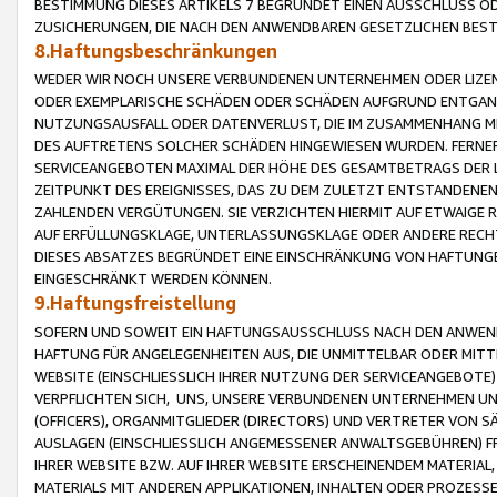
BESTIMMUNG DIESES ARTIKELS 7 BEGRÜNDET EINEN AUSSCHLUSS 
ZUSICHERUNGEN, DIE NACH DEN ANWENDBAREN GESETZLICHEN BE
8.Haftungsbeschränkungen
WEDER WIR NOCH UNSERE VERBUNDENEN UNTERNEHMEN ODER LIZEN
ODER EXEMPLARISCHE SCHÄDEN ODER SCHÄDEN AUFGRUND ENTGANG
NUTZUNGSAUSFALL ODER DATENVERLUST, DIE IM ZUSAMMENHANG MI
DES AUFTRETENS SOLCHER SCHÄDEN HINGEWIESEN WURDEN. FERN
SERVICEANGEBOTEN MAXIMAL DER HÖHE DES GESAMTBETRAGS DER 
ZEITPUNKT DES EREIGNISSES, DAS ZU DEM ZULETZT ENTSTANDENE
ZAHLENDEN VERGÜTUNGEN. SIE VERZICHTEN HIERMIT AUF ETWAIGE 
AUF ERFÜLLUNGSKLAGE, UNTERLASSUNGSKLAGE ODER ANDERE RECHT
DIESES ABSATZES BEGRÜNDET EINE EINSCHRÄNKUNG VON HAFTUNG
EINGESCHRÄNKT WERDEN KÖNNEN.
9.Haftungsfreistellung
SOFERN UND SOWEIT EIN HAFTUNGSAUSSCHLUSS NACH DEN ANWENDB
HAFTUNG FÜR ANGELEGENHEITEN AUS, DIE UNMITTELBAR ODER MITT
WEBSITE (EINSCHLIESSLICH IHRER NUTZUNG DER SERVICEANGEBOTE)
VERPFLICHTEN SICH, UNS, UNSERE VERBUNDENEN UNTERNEHMEN UN
(OFFICERS), ORGANMITGLIEDER (DIRECTORS) UND VERTRETER VON 
AUSLAGEN (EINSCHLIESSLICH ANGEMESSENER ANWALTSGEBÜHREN) FR
IHRER WEBSITE BZW. AUF IHRER WEBSITE ERSCHEINENDEM MATERIAL
MATERIALS MIT ANDEREN APPLIKATIONEN, INHALTEN ODER PROZESSE