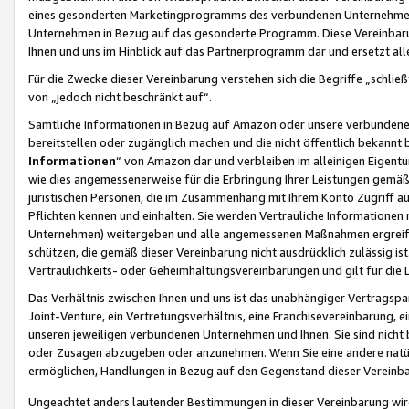
eines gesonderten Marketingprogramms des verbundenen Unternehmens
Unternehmen in Bezug auf das gesonderte Programm. Diese Vereinbarung
Ihnen und uns im Hinblick auf das Partnerprogramm dar und ersetzt al
Für die Zwecke dieser Vereinbarung verstehen sich die Begriffe „schließ
von „jedoch nicht beschränkt auf“.
Sämtliche Informationen in Bezug auf Amazon oder unsere verbunde
bereitstellen oder zugänglich machen und die nicht öffentlich bekannt bz
Informationen
“ von Amazon dar und verbleiben im alleinigen Eigent
wie dies angemessenerweise für die Erbringung Ihrer Leistungen gemäß d
juristischen Personen, die im Zusammenhang mit Ihrem Konto Zugriff au
Pflichten kennen und einhalten. Sie werden Vertrauliche Informationen 
Unternehmen) weitergeben und alle angemessenen Maßnahmen ergreifen
schützen, die gemäß dieser Vereinbarung nicht ausdrücklich zulässig is
Vertraulichkeits- oder Geheimhaltungsvereinbarungen und gilt für die
Das Verhältnis zwischen Ihnen und uns ist das unabhängiger Vertragspa
Joint-Venture, ein Vertretungsverhältnis, eine Franchisevereinbarung, 
unseren jeweiligen verbundenen Unternehmen und Ihnen. Sie sind ni
oder Zusagen abzugeben oder anzunehmen. Wenn Sie eine andere natürli
ermöglichen, Handlungen in Bezug auf den Gegenstand dieser Vereinbar
Ungeachtet anders lautender Bestimmungen in dieser Vereinbarung wird