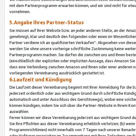
mit dem Partnerprogramm erwarten können, und wir sind nicht für etwa
vornehmen.
5.Angabe Ihres Partner-Status
Sie müssen auf Ihrer Website bzw. an jeder anderen Stelle, an der Am
genehmigt, klar und deutlich den folgenden oder einen im Wesentlichen
Partner verdiene ich an qualifizierten Verkäufen“. Abgesehen von die
werden Sie ohne unsere vorherige schriftliche Zustimmung keine weite
Partnerprogramm machen. Sie dürfen die zwischen uns und Ihnen best
(einschließlich der expliziten oder impliziten Aussage, dass Amazon Si
dass eine Verbindung zwischen Amazon und Ihnen oder einer anderen natü
vorliegenden Vereinbarung ausdrücklich gestattet ist.
6.Laufzeit und Kündigung
Die Laufzeit dieser Vereinbarung beginnt mit Ihrer Anmeldung für die 
jederzeit ordentlich oder aus wichtigem Grund durch schriftliche Kündi
automatisch und unter Ausschluss des Gerichtswegs), wobei eine solch
können kündigen, indem Sie sich über die Partner-Website in Ihrem Ko
auswählen.
Ferner können wir diese Vereinbarung jederzeit aus wichtigem Grund dur
Sie Ihre Pflichten aus dieser Vereinbarung erheblich verletzen; (b) wen
Programmrichtlinien) nicht innerhalb von 7 Tagen nach unserer Benachr
oder Haftungsansprüchen im Zusammenhang mit Ihrer Teilnahme am Pa