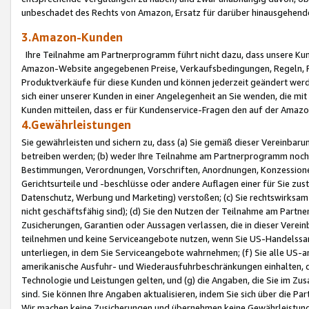
unbeschadet des Rechts von Amazon, Ersatz für darüber hinausgehen
3.Amazon-Kunden
Ihre Teilnahme am Partnerprogramm führt nicht dazu, dass unsere Kun
Amazon-Website angegebenen Preise, Verkaufsbedingungen, Regeln, Ri
Produktverkäufe für diese Kunden und können jederzeit geändert werde
sich einer unserer Kunden in einer Angelegenheit an Sie wenden, die 
Kunden mitteilen, dass er für Kundenservice-Fragen den auf der Ama
4.Gewährleistungen
Sie gewährleisten und sichern zu, dass (a) Sie gemäß dieser Vereinba
betreiben werden; (b) weder Ihre Teilnahme am Partnerprogramm noch d
Bestimmungen, Verordnungen, Vorschriften, Anordnungen, Konzessionen,
Gerichtsurteile und -beschlüsse oder andere Auflagen einer für Sie zu
Datenschutz, Werbung und Marketing) verstoßen; (c) Sie rechtswirksam 
nicht geschäftsfähig sind); (d) Sie den Nutzen der Teilnahme am Partne
Zusicherungen, Garantien oder Aussagen verlassen, die in dieser Verein
teilnehmen und keine Serviceangebote nutzen, wenn Sie US-Handelssa
unterliegen, in dem Sie Serviceangebote wahrnehmen; (f) Sie alle US
amerikanische Ausfuhr- und Wiederausfuhrbeschränkungen einhalten, 
Technologie und Leistungen gelten, und (g) die Angaben, die Sie im 
sind. Sie können Ihre Angaben aktualisieren, indem Sie sich über die 
Wir machen keine Zusicherungen und übernehmen keine Gewährleistun