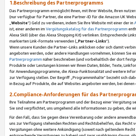
1.Beschreibung des Partnerprogramms
Das Partnerprogramm ermöglicht Ihnen, mit Ihrer Website, Ihren nutzer
(nur verfügbar für Partner, die eine Partner-ID für die Amazon UK We
„
Website
“) Geld zu verdienen, indem Sie Ihre Website mit einer der in
ist, einer anderen im
Vergütungskatalog für das Partnerprogramm
enth
Alexa Skill (über das Alexa Shopping Kit) verlinken. Entsprechende Lin
markierten Link-Formate verwenden („
Partner-Links
“).
Wenn unsere Kunden die Partner-Links anklicken oder sich damit verbi
angeboten werden, oder andere Handlungen vornehmen, können Sie eine
Partnerprogramm
näher beschrieben (und vorbehaltlich der dort festg
Produkte oder Leistungen können wir Ihnen Daten, Bilder, Texte, Linkfo
für Anwendungsprogramme, die Alexa-Funktionalität und weitere Inf
zur Verfügung stellen. Der Begriff „Programminhalte“ bezieht sich dabe
in Bezug auf Produkte, die auf Websites angeboten werden, bei denen 
2.Compliance-Anforderungen für das Partnerprog
Ihre Teilnahme am Partnerprogramm und der Bezug einer Vergütung setz
Sie sind verpflichtet, uns umgehend alle Informationen zu geben, die w
Für den Fall, dass Sie gegen diese Vereinbarung oder andere anwendba
uns zur Verfügung stehenden Rechten und Rechtsbehelfen, das Recht vo
Vergütungen ohne weitere Ankündigung (soweit nach geltendem Recht z
entsprechende Vergütungen zu haben) und zwar unabhängig davon, ob 