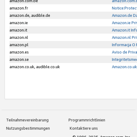
amazon.com.be
amazon.com.b
amazon.fr
Notice:Protec
amazon.de, audible.de
Amazon.de Da
amazon.ie
Amazon.ie Pri
amazon.it
Amazon.it Inf
amazon.nl
Amazon.nl Pri
amazon.pl
Informacja O
amazon.es
Aviso de Priv
amazon.se
Integritetsm
amazon.co.uk, audible.co.uk
Amazon.co.uk 
Teilnahmevereinbarung
Programmrichtlinien
Nutzungsbestimmungen
Kontaktiere uns