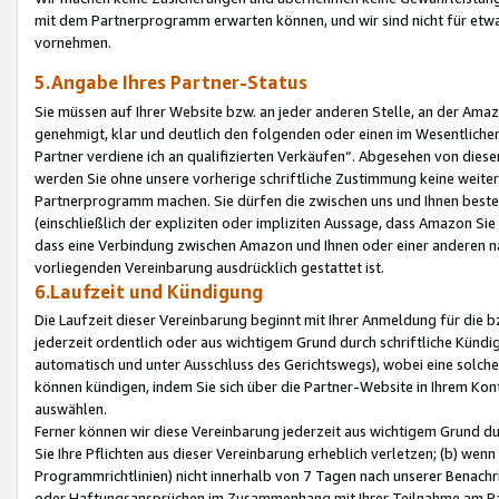
mit dem Partnerprogramm erwarten können, und wir sind nicht für etwa
vornehmen.
5.Angabe Ihres Partner-Status
Sie müssen auf Ihrer Website bzw. an jeder anderen Stelle, an der Am
genehmigt, klar und deutlich den folgenden oder einen im Wesentlichen
Partner verdiene ich an qualifizierten Verkäufen“. Abgesehen von die
werden Sie ohne unsere vorherige schriftliche Zustimmung keine weite
Partnerprogramm machen. Sie dürfen die zwischen uns und Ihnen best
(einschließlich der expliziten oder impliziten Aussage, dass Amazon Si
dass eine Verbindung zwischen Amazon und Ihnen oder einer anderen natü
vorliegenden Vereinbarung ausdrücklich gestattet ist.
6.Laufzeit und Kündigung
Die Laufzeit dieser Vereinbarung beginnt mit Ihrer Anmeldung für die 
jederzeit ordentlich oder aus wichtigem Grund durch schriftliche Kündi
automatisch und unter Ausschluss des Gerichtswegs), wobei eine solch
können kündigen, indem Sie sich über die Partner-Website in Ihrem Ko
auswählen.
Ferner können wir diese Vereinbarung jederzeit aus wichtigem Grund dur
Sie Ihre Pflichten aus dieser Vereinbarung erheblich verletzen; (b) wen
Programmrichtlinien) nicht innerhalb von 7 Tagen nach unserer Benachr
oder Haftungsansprüchen im Zusammenhang mit Ihrer Teilnahme am Pa