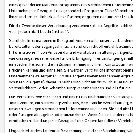
eines gesonderten Marketingprogramms des verbundenen Unternehmens
Unternehmen in Bezug auf das gesonderte Programm. Diese Vereinbarung
Ihnen und uns im Hinblick auf das Partnerprogramm dar und ersetzt al
Für die Zwecke dieser Vereinbarung verstehen sich die Begriffe „schließ
von „jedoch nicht beschränkt auf“.
Sämtliche Informationen in Bezug auf Amazon oder unsere verbunde
bereitstellen oder zugänglich machen und die nicht öffentlich bekannt bz
Informationen
“ von Amazon dar und verbleiben im alleinigen Eigent
wie dies angemessenerweise für die Erbringung Ihrer Leistungen gemäß d
juristischen Personen, die im Zusammenhang mit Ihrem Konto Zugriff au
Pflichten kennen und einhalten. Sie werden Vertrauliche Informationen 
Unternehmen) weitergeben und alle angemessenen Maßnahmen ergreifen
schützen, die gemäß dieser Vereinbarung nicht ausdrücklich zulässig is
Vertraulichkeits- oder Geheimhaltungsvereinbarungen und gilt für die
Das Verhältnis zwischen Ihnen und uns ist das unabhängiger Vertragspa
Joint-Venture, ein Vertretungsverhältnis, eine Franchisevereinbarung, 
unseren jeweiligen verbundenen Unternehmen und Ihnen. Sie sind ni
oder Zusagen abzugeben oder anzunehmen. Wenn Sie eine andere natürli
ermöglichen, Handlungen in Bezug auf den Gegenstand dieser Vereinbar
Ungeachtet anders lautender Bestimmungen in dieser Vereinbarung wird