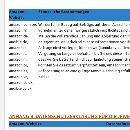
Amazon-
Steuerliche Bestimmungen
Website
amazon.com.be,
Wir dürfen in Bezug auf Beträge, auf deren Auszahlun
amazon.fr,
vornehmen, zu denen wir gesetzlich verpflichtet sind
amazon.de,
stellen die vollständige Zahlung und Abgeltung der 
audible.de,
gelegentlich steuerlich relevante Informationen von I
amazon.ie
Anfrage nicht vorlegen, können wir (kumulativ zu de
amazon.it,
Vergütung so lange einbehalten, bis Sie uns diese Inf
amazon.nl,
dass wir Sie betreffend nicht zur Einholung steuerlich 
amazon.pl,
könnten Sie gesetzlich verpflichtet sein, Amazon Meh
amazon.es,
Anforderungen an eine gültige MwSt.-Rechnung erfüllt
amazon.se,
zahlen.
amazon.co.uk,
audible.co.uk
ANHANG 4: DATENSCHUTZERKLÄRUNG FÜR DIE JEWE
Amazon-Website
Datenschutz