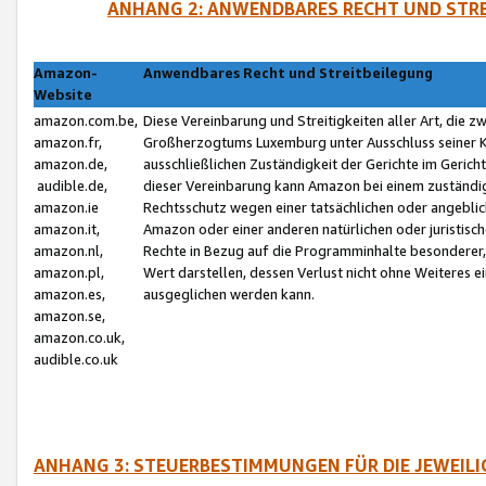
ANHANG 2: ANWENDBARES RECHT UND STRE
Amazon-
Anwendbares Recht und Streitbeilegung
Website
amazon.com.be,
Diese Vereinbarung und Streitigkeiten aller Art, die 
amazon.fr,
Großherzogtums Luxemburg unter Ausschluss seiner Kol
amazon.de,
ausschließlichen Zuständigkeit der Gerichte im Geri
audible.de,
dieser Vereinbarung kann Amazon bei einem zuständig
amazon.ie
Rechtsschutz wegen einer tatsächlichen oder angebli
amazon.it,
Amazon oder einer anderen natürlichen oder juristisc
amazon.nl,
Rechte in Bezug auf die Programminhalte besonderer,
amazon.pl,
Wert darstellen, dessen Verlust nicht ohne Weiteres e
amazon.es,
ausgeglichen werden kann.
amazon.se,
amazon.co.uk,
audible.co.uk
ANHANG 3: STEUERBESTIMMUNGEN FÜR DIE JEWEIL