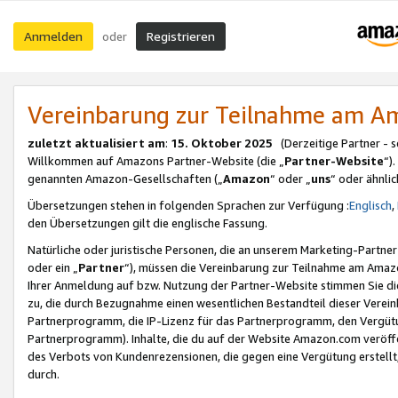
Anmelden
Registrieren
oder
Vereinbarung zur Teilnahme am 
zuletzt aktualisiert am
:
15. Oktober 2025
(Derzeitige Partner - 
Willkommen auf Amazons Partner-Website (die „
Partner-Website
“)
genannten Amazon-Gesellschaften („
Amazon
“ oder „
uns
“ oder ähnli
Übersetzungen stehen in folgenden Sprachen zur Verfügung :
Englisch
,
den Übersetzungen gilt die englische Fassung.
Natürliche oder juristische Personen, die an unserem Marketing-Partn
oder ein „
Partner
“), müssen die Vereinbarung zur Teilnahme am Ama
Ihrer Anmeldung auf bzw. Nutzung der Partner-Website stimmen Sie die
zu, die durch Bezugnahme einen wesentlichen Bestandteil dieser Verei
Partnerprogramm, die IP-Lizenz für das Partnerprogramm, den Vergütu
Partnerprogramm). Inhalte, die du auf der Website Amazon.com veröffe
des Verbots von Kundenrezensionen, die gegen eine Vergütung erstellt, 
durch.