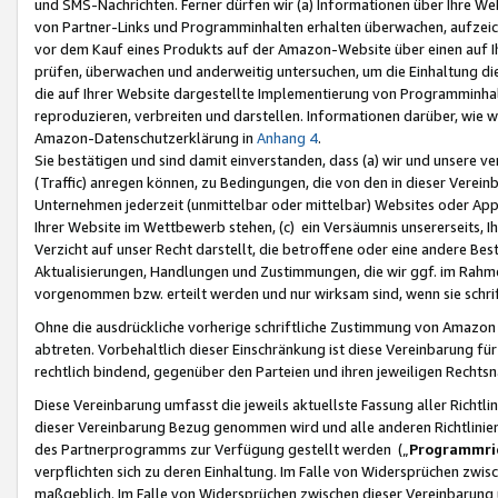
und SMS-Nachrichten. Ferner dürfen wir (a) Informationen über Ihre We
von Partner-Links und Programminhalten erhalten überwachen, aufzei
vor dem Kauf eines Produkts auf der Amazon-Website über einen auf Ih
prüfen, überwachen und anderweitig untersuchen, um die Einhaltung dies
die auf Ihrer Website dargestellte Implementierung von Programminhalt
reproduzieren, verbreiten und darstellen. Informationen darüber, wie w
Amazon-Datenschutzerklärung in
Anhang 4
.
Sie bestätigen und sind damit einverstanden, dass (a) wir und unsere 
(Traffic) anregen können, zu Bedingungen, die von den in dieser Vere
Unternehmen jederzeit (unmittelbar oder mittelbar) Websites oder Appl
Ihrer Website im Wettbewerb stehen, (c) ein Versäumnis unsererseits, I
Verzicht auf unser Recht darstellt, die betroffene oder eine andere B
Aktualisierungen, Handlungen und Zustimmungen, die wir ggf. im Rahme
vorgenommen bzw. erteilt werden und nur wirksam sind, wenn sie schri
Ohne die ausdrückliche vorherige schriftliche Zustimmung von Amazon
abtreten. Vorbehaltlich dieser Einschränkung ist diese Vereinbarung f
rechtlich bindend, gegenüber den Parteien und ihren jeweiligen Rech
Diese Vereinbarung umfasst die jeweils aktuellste Fassung aller Richtli
dieser Vereinbarung Bezug genommen wird und alle anderen Richtlinie
des Partnerprogramms zur Verfügung gestellt werden („
Programmric
verpflichten sich zu deren Einhaltung. Im Falle von Widersprüchen zwi
maßgeblich. Im Falle von Widersprüchen zwischen dieser Vereinbarun