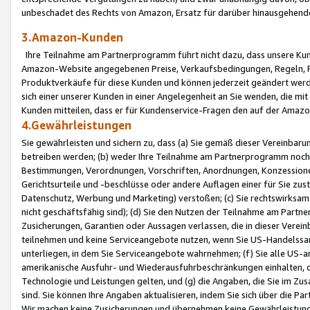
unbeschadet des Rechts von Amazon, Ersatz für darüber hinausgehen
3.Amazon-Kunden
Ihre Teilnahme am Partnerprogramm führt nicht dazu, dass unsere Kun
Amazon-Website angegebenen Preise, Verkaufsbedingungen, Regeln, Ri
Produktverkäufe für diese Kunden und können jederzeit geändert werde
sich einer unserer Kunden in einer Angelegenheit an Sie wenden, die 
Kunden mitteilen, dass er für Kundenservice-Fragen den auf der Ama
4.Gewährleistungen
Sie gewährleisten und sichern zu, dass (a) Sie gemäß dieser Vereinba
betreiben werden; (b) weder Ihre Teilnahme am Partnerprogramm noch d
Bestimmungen, Verordnungen, Vorschriften, Anordnungen, Konzessionen,
Gerichtsurteile und -beschlüsse oder andere Auflagen einer für Sie zu
Datenschutz, Werbung und Marketing) verstoßen; (c) Sie rechtswirksam 
nicht geschäftsfähig sind); (d) Sie den Nutzen der Teilnahme am Partne
Zusicherungen, Garantien oder Aussagen verlassen, die in dieser Verein
teilnehmen und keine Serviceangebote nutzen, wenn Sie US-Handelssa
unterliegen, in dem Sie Serviceangebote wahrnehmen; (f) Sie alle US
amerikanische Ausfuhr- und Wiederausfuhrbeschränkungen einhalten, 
Technologie und Leistungen gelten, und (g) die Angaben, die Sie im 
sind. Sie können Ihre Angaben aktualisieren, indem Sie sich über die 
Wir machen keine Zusicherungen und übernehmen keine Gewährleistun