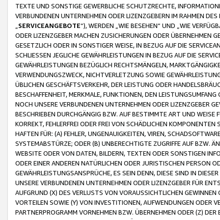
TEXTE UND SONSTIGE GEWERBLICHE SCHUTZRECHTE, INFORMATIONE
VERBUNDENEN UNTERNEHMEN ODER LIZENZGEBERN IM RAHMEN DES
„
SERVICEANGEBOTE
“), WERDEN „WIE BESEHEN“ UND „WIE VERFÜ
ODER LIZENZGEBER MACHEN ZUSICHERUNGEN ODER ÜBERNEHMEN GEW
GESETZLICH ODER IN SONSTIGER WEISE, IN BEZUG AUF DIE SERVI
SCHLIESSEN JEGLICHE GEWÄHRLEISTUNGEN IN BEZUG AUF DIE SERVI
GEWÄHRLEISTUNGEN BEZÜGLICH RECHTSMÄNGELN, MARKTGÄNGIGKEIT
VERWENDUNGSZWECK, NICHTVERLETZUNG SOWIE GEWÄHRLEISTUNGEN 
ÜBLICHEN GESCHÄFTSVERKEHR, DER LEISTUNG ODER HANDELSBRÄUCH
BESCHAFFENHEIT, MERKMALE, FUNKTIONEN, DEN LEISTUNGSUMFANG 
NOCH UNSERE VERBUNDENEN UNTERNEHMEN ODER LIZENZGEBER GEWÄ
BESCHRIEBEN DURCHGÄNGIG BZW. AUF BESTIMMTE ART UND WEISE
KORREKT, FEHLERFREI ODER FREI VON SCHÄDLICHEN KOMPONENTEN
HAFTEN FÜR: (A) FEHLER, UNGENAUIGKEITEN, VIREN, SCHADSOFTW
SYSTEMABSTÜRZE; ODER (B) UNBERECHTIGTE ZUGRIFFE AUF BZW. 
WEBSITE ODER VON DATEN, BILDERN, TEXTEN ODER SONSTIGEN INF
ODER EINER ANDEREN NATÜRLICHEN ODER JURISTISCHEN PERSON OD
GEWÄHRLEISTUNGSANSPRÜCHE, ES SEIN DENN, DIESE SIND IN DIES
UNSERE VERBUNDENEN UNTERNEHMEN ODER LIZENZGEBER FÜR EN
AUFGRUND (X) DES VERLUSTS VON VORAUSSICHTLICHEN GEWINNEN
VORTEILEN SOWIE (Y) VON INVESTITIONEN, AUFWENDUNGEN ODER VE
PARTNERPROGRAMM VORNEHMEN BZW. ÜBERNEHMEN ODER (Z) DER 