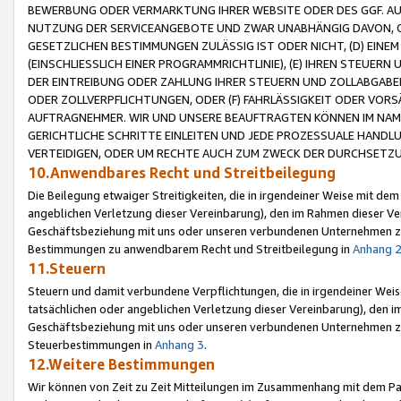
BEWERBUNG ODER VERMARKTUNG IHRER WEBSITE ODER DES GGF. AUF 
NUTZUNG DER SERVICEANGEBOTE UND ZWAR UNABHÄNGIG DAVON, O
GESETZLICHEN BESTIMMUNGEN ZULÄSSIG IST ODER NICHT, (D) EINE
(EINSCHLIESSLICH EINER PROGRAMMRICHTLINIE), (E) IHREN STEUER
DER EINTREIBUNG ODER ZAHLUNG IHRER STEUERN UND ZOLLABGAB
ODER ZOLLVERPFLICHTUNGEN, ODER (F) FAHRLÄSSIGKEIT ODER VORS
AUFTRAGNEHMER. WIR UND UNSERE BEAUFTRAGTEN KÖNNEN IM NAME
GERICHTLICHE SCHRITTE EINLEITEN UND JEDE PROZESSUALE HAND
VERTEIDIGEN, ODER UM RECHTE AUCH ZUM ZWECK DER DURCHSETZU
10.Anwendbares Recht und Streitbeilegung
Die Beilegung etwaiger Streitigkeiten, die in irgendeiner Weise mit de
angeblichen Verletzung dieser Vereinbarung), den im Rahmen dieser Ve
Geschäftsbeziehung mit uns oder unseren verbundenen Unternehmen zu
Bestimmungen zu anwendbarem Recht und Streitbeilegung in
Anhang 
11.Steuern
Steuern und damit verbundene Verpflichtungen, die in irgendeiner Wei
tatsächlichen oder angeblichen Verletzung dieser Vereinbarung), den 
Geschäftsbeziehung mit uns oder unseren verbundenen Unternehmen z
Steuerbestimmungen in
Anhang 3
.
12.Weitere Bestimmungen
Wir können von Zeit zu Zeit Mitteilungen im Zusammenhang mit dem Par