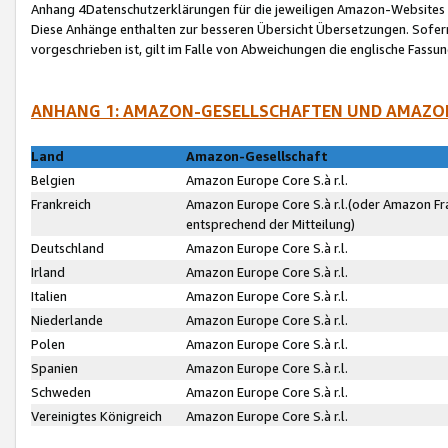
Anhang 4Datenschutzerklärungen für die jeweiligen Amazon-Websites
Diese Anhänge enthalten zur besseren Übersicht Übersetzungen. Sofe
vorgeschrieben ist, gilt im Falle von Abweichungen die englische Fass
ANHANG 1: AMAZON-GESELLSCHAFTEN UND AMAZO
Land
Amazon-Gesellschaft
Belgien
Amazon Europe Core S.à r.l.
Frankreich
Amazon Europe Core S.à r.l.(oder Amazon Fr
entsprechend der Mitteilung)
Deutschland
Amazon Europe Core S.à r.l.
Irland
Amazon Europe Core S.à r.l.
Italien
Amazon Europe Core S.à r.l.
Niederlande
Amazon Europe Core S.à r.l.
Polen
Amazon Europe Core S.à r.l.
Spanien
Amazon Europe Core S.à r.l.
Schweden
Amazon Europe Core S.à r.l.
Vereinigtes Königreich
Amazon Europe Core S.à r.l.