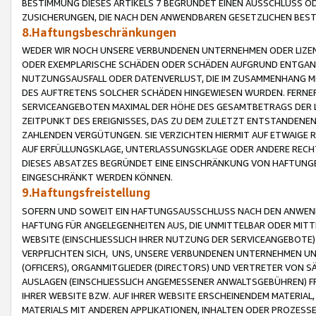
BESTIMMUNG DIESES ARTIKELS 7 BEGRÜNDET EINEN AUSSCHLUSS 
ZUSICHERUNGEN, DIE NACH DEN ANWENDBAREN GESETZLICHEN BE
8.Haftungsbeschränkungen
WEDER WIR NOCH UNSERE VERBUNDENEN UNTERNEHMEN ODER LIZEN
ODER EXEMPLARISCHE SCHÄDEN ODER SCHÄDEN AUFGRUND ENTGANG
NUTZUNGSAUSFALL ODER DATENVERLUST, DIE IM ZUSAMMENHANG MI
DES AUFTRETENS SOLCHER SCHÄDEN HINGEWIESEN WURDEN. FERN
SERVICEANGEBOTEN MAXIMAL DER HÖHE DES GESAMTBETRAGS DER 
ZEITPUNKT DES EREIGNISSES, DAS ZU DEM ZULETZT ENTSTANDENE
ZAHLENDEN VERGÜTUNGEN. SIE VERZICHTEN HIERMIT AUF ETWAIGE 
AUF ERFÜLLUNGSKLAGE, UNTERLASSUNGSKLAGE ODER ANDERE RECHT
DIESES ABSATZES BEGRÜNDET EINE EINSCHRÄNKUNG VON HAFTUNG
EINGESCHRÄNKT WERDEN KÖNNEN.
9.Haftungsfreistellung
SOFERN UND SOWEIT EIN HAFTUNGSAUSSCHLUSS NACH DEN ANWENDB
HAFTUNG FÜR ANGELEGENHEITEN AUS, DIE UNMITTELBAR ODER MITT
WEBSITE (EINSCHLIESSLICH IHRER NUTZUNG DER SERVICEANGEBOTE)
VERPFLICHTEN SICH, UNS, UNSERE VERBUNDENEN UNTERNEHMEN UN
(OFFICERS), ORGANMITGLIEDER (DIRECTORS) UND VERTRETER VON 
AUSLAGEN (EINSCHLIESSLICH ANGEMESSENER ANWALTSGEBÜHREN) FR
IHRER WEBSITE BZW. AUF IHRER WEBSITE ERSCHEINENDEM MATERIAL
MATERIALS MIT ANDEREN APPLIKATIONEN, INHALTEN ODER PROZESSE