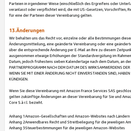
Parteien in irgendeiner Weise (einschließlich des Ergreifens oder Unt
veranlasst oder verpflichtet wird, die mit US-Gesetzen, Vorschriften,
für eine der Parteien dieser Vereinbarung gelten.
13.Änderungen
Wir behalten uns das Recht vor, einzelne oder alle Bestimmungen diese
Änderungsmitteilung, eine geänderte Vereinbarung oder eine geänderte 
über die entsprechende Änderung per E-Mail an Ihre zu diesem Zeitpun
ausgenommen etwaige Erhöhungen der Standardvergütung im Rahmen
Datum, jedoch frühestens sieben Kalendertage nach dem Datum, an de
PARTNERPROGRAMM NACH DEM DATUM DES WIRKSAMWERDENS DER Ä
WENN SIE MIT EINER ÄNDERUNG NICHT EINVERSTANDEN SIND, HABEN S
KÜNDIGEN.
Wenn Sie diese Vereinbarung mit Amazon France Services SAS geschlo
gelten zukünftige Änderungen an dieser Vereinbarung für Sie und Ama
Core S.à r.l. bezieht.
Anhang 1Amazon-Gesellschaften und Amazon-Websites nach Ländern
Anhang 2Anwendbares Recht und Streitbeilegung für die jeweiligen 
Anhang 3Steuerbestimmungen für die jeweiligen Amazon-Websites