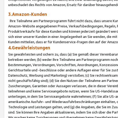
unbeschadet des Rechts von Amazon, Ersatz für darüber hinausgehen
3.Amazon-Kunden
Ihre Teilnahme am Partnerprogramm führt nicht dazu, dass unsere Kun
Amazon-Website angegebenen Preise, Verkaufsbedingungen, Regeln, Ri
Produktverkäufe für diese Kunden und können jederzeit geändert werde
sich einer unserer Kunden in einer Angelegenheit an Sie wenden, die 
Kunden mitteilen, dass er für Kundenservice-Fragen den auf der Ama
4.Gewährleistungen
Sie gewährleisten und sichern zu, dass (a) Sie gemäß dieser Vereinba
betreiben werden; (b) weder Ihre Teilnahme am Partnerprogramm noch d
Bestimmungen, Verordnungen, Vorschriften, Anordnungen, Konzessionen,
Gerichtsurteile und -beschlüsse oder andere Auflagen einer für Sie zu
Datenschutz, Werbung und Marketing) verstoßen; (c) Sie rechtswirksam 
nicht geschäftsfähig sind); (d) Sie den Nutzen der Teilnahme am Partne
Zusicherungen, Garantien oder Aussagen verlassen, die in dieser Verein
teilnehmen und keine Serviceangebote nutzen, wenn Sie US-Handelssa
unterliegen, in dem Sie Serviceangebote wahrnehmen; (f) Sie alle US
amerikanische Ausfuhr- und Wiederausfuhrbeschränkungen einhalten, 
Technologie und Leistungen gelten, und (g) die Angaben, die Sie im 
sind. Sie können Ihre Angaben aktualisieren, indem Sie sich über die 
Wir machen keine Zusicherungen und übernehmen keine Gewährleistun