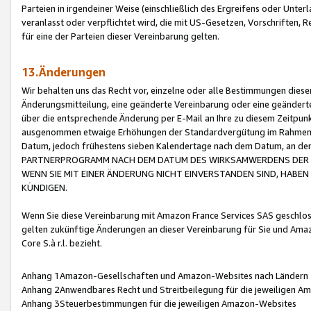
Parteien in irgendeiner Weise (einschließlich des Ergreifens oder Unt
veranlasst oder verpflichtet wird, die mit US-Gesetzen, Vorschriften,
für eine der Parteien dieser Vereinbarung gelten.
13.Änderungen
Wir behalten uns das Recht vor, einzelne oder alle Bestimmungen diese
Änderungsmitteilung, eine geänderte Vereinbarung oder eine geänderte 
über die entsprechende Änderung per E-Mail an Ihre zu diesem Zeitpun
ausgenommen etwaige Erhöhungen der Standardvergütung im Rahmen
Datum, jedoch frühestens sieben Kalendertage nach dem Datum, an de
PARTNERPROGRAMM NACH DEM DATUM DES WIRKSAMWERDENS DER Ä
WENN SIE MIT EINER ÄNDERUNG NICHT EINVERSTANDEN SIND, HABEN S
KÜNDIGEN.
Wenn Sie diese Vereinbarung mit Amazon France Services SAS geschlo
gelten zukünftige Änderungen an dieser Vereinbarung für Sie und Ama
Core S.à r.l. bezieht.
Anhang 1Amazon-Gesellschaften und Amazon-Websites nach Ländern
Anhang 2Anwendbares Recht und Streitbeilegung für die jeweiligen 
Anhang 3Steuerbestimmungen für die jeweiligen Amazon-Websites