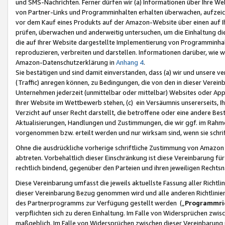
und SMS-Nachrichten. Ferner dürfen wir (a) Informationen über Ihre We
von Partner-Links und Programminhalten erhalten überwachen, aufzei
vor dem Kauf eines Produkts auf der Amazon-Website über einen auf Ih
prüfen, überwachen und anderweitig untersuchen, um die Einhaltung dies
die auf Ihrer Website dargestellte Implementierung von Programminhalt
reproduzieren, verbreiten und darstellen. Informationen darüber, wie w
Amazon-Datenschutzerklärung in
Anhang 4
.
Sie bestätigen und sind damit einverstanden, dass (a) wir und unsere 
(Traffic) anregen können, zu Bedingungen, die von den in dieser Vere
Unternehmen jederzeit (unmittelbar oder mittelbar) Websites oder Appl
Ihrer Website im Wettbewerb stehen, (c) ein Versäumnis unsererseits, I
Verzicht auf unser Recht darstellt, die betroffene oder eine andere B
Aktualisierungen, Handlungen und Zustimmungen, die wir ggf. im Rahme
vorgenommen bzw. erteilt werden und nur wirksam sind, wenn sie schri
Ohne die ausdrückliche vorherige schriftliche Zustimmung von Amazon
abtreten. Vorbehaltlich dieser Einschränkung ist diese Vereinbarung f
rechtlich bindend, gegenüber den Parteien und ihren jeweiligen Rech
Diese Vereinbarung umfasst die jeweils aktuellste Fassung aller Richtli
dieser Vereinbarung Bezug genommen wird und alle anderen Richtlinie
des Partnerprogramms zur Verfügung gestellt werden („
Programmric
verpflichten sich zu deren Einhaltung. Im Falle von Widersprüchen zwi
maßgeblich. Im Falle von Widersprüchen zwischen dieser Vereinbarun