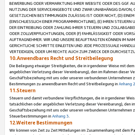
BEWERBUNG ODER VERMARKTUNG IHRER WEBSITE ODER DES GGF. AUF 
NUTZUNG DER SERVICEANGEBOTE UND ZWAR UNABHÄNGIG DAVON, O
GESETZLICHEN BESTIMMUNGEN ZULÄSSIG IST ODER NICHT, (D) EINE
(EINSCHLIESSLICH EINER PROGRAMMRICHTLINIE), (E) IHREN STEUER
DER EINTREIBUNG ODER ZAHLUNG IHRER STEUERN UND ZOLLABGAB
ODER ZOLLVERPFLICHTUNGEN, ODER (F) FAHRLÄSSIGKEIT ODER VORS
AUFTRAGNEHMER. WIR UND UNSERE BEAUFTRAGTEN KÖNNEN IM NAME
GERICHTLICHE SCHRITTE EINLEITEN UND JEDE PROZESSUALE HAND
VERTEIDIGEN, ODER UM RECHTE AUCH ZUM ZWECK DER DURCHSETZU
10.Anwendbares Recht und Streitbeilegung
Die Beilegung etwaiger Streitigkeiten, die in irgendeiner Weise mit de
angeblichen Verletzung dieser Vereinbarung), den im Rahmen dieser Ve
Geschäftsbeziehung mit uns oder unseren verbundenen Unternehmen zu
Bestimmungen zu anwendbarem Recht und Streitbeilegung in
Anhang 
11.Steuern
Steuern und damit verbundene Verpflichtungen, die in irgendeiner Wei
tatsächlichen oder angeblichen Verletzung dieser Vereinbarung), den 
Geschäftsbeziehung mit uns oder unseren verbundenen Unternehmen z
Steuerbestimmungen in
Anhang 3
.
12.Weitere Bestimmungen
Wir können von Zeit zu Zeit Mitteilungen im Zusammenhang mit dem Par