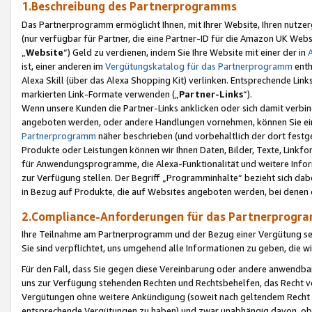
1.Beschreibung des Partnerprogramms
Das Partnerprogramm ermöglicht Ihnen, mit Ihrer Website, Ihren nutzer
(nur verfügbar für Partner, die eine Partner-ID für die Amazon UK We
„
Website
“) Geld zu verdienen, indem Sie Ihre Website mit einer der in
ist, einer anderen im
Vergütungskatalog für das Partnerprogramm
enth
Alexa Skill (über das Alexa Shopping Kit) verlinken. Entsprechende Lin
markierten Link-Formate verwenden („
Partner-Links
“).
Wenn unsere Kunden die Partner-Links anklicken oder sich damit verbi
angeboten werden, oder andere Handlungen vornehmen, können Sie eine
Partnerprogramm
näher beschrieben (und vorbehaltlich der dort festg
Produkte oder Leistungen können wir Ihnen Daten, Bilder, Texte, Linkfo
für Anwendungsprogramme, die Alexa-Funktionalität und weitere Inf
zur Verfügung stellen. Der Begriff „Programminhalte“ bezieht sich dabe
in Bezug auf Produkte, die auf Websites angeboten werden, bei denen 
2.Compliance-Anforderungen für das Partnerprog
Ihre Teilnahme am Partnerprogramm und der Bezug einer Vergütung setz
Sie sind verpflichtet, uns umgehend alle Informationen zu geben, die w
Für den Fall, dass Sie gegen diese Vereinbarung oder andere anwendba
uns zur Verfügung stehenden Rechten und Rechtsbehelfen, das Recht vo
Vergütungen ohne weitere Ankündigung (soweit nach geltendem Recht z
entsprechende Vergütungen zu haben) und zwar unabhängig davon, ob 