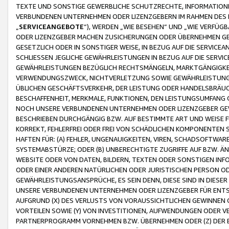
TEXTE UND SONSTIGE GEWERBLICHE SCHUTZRECHTE, INFORMATIONE
VERBUNDENEN UNTERNEHMEN ODER LIZENZGEBERN IM RAHMEN DES
„
SERVICEANGEBOTE
“), WERDEN „WIE BESEHEN“ UND „WIE VERFÜ
ODER LIZENZGEBER MACHEN ZUSICHERUNGEN ODER ÜBERNEHMEN GEW
GESETZLICH ODER IN SONSTIGER WEISE, IN BEZUG AUF DIE SERVI
SCHLIESSEN JEGLICHE GEWÄHRLEISTUNGEN IN BEZUG AUF DIE SERVI
GEWÄHRLEISTUNGEN BEZÜGLICH RECHTSMÄNGELN, MARKTGÄNGIGKEIT
VERWENDUNGSZWECK, NICHTVERLETZUNG SOWIE GEWÄHRLEISTUNGEN 
ÜBLICHEN GESCHÄFTSVERKEHR, DER LEISTUNG ODER HANDELSBRÄUCH
BESCHAFFENHEIT, MERKMALE, FUNKTIONEN, DEN LEISTUNGSUMFANG 
NOCH UNSERE VERBUNDENEN UNTERNEHMEN ODER LIZENZGEBER GEWÄ
BESCHRIEBEN DURCHGÄNGIG BZW. AUF BESTIMMTE ART UND WEISE
KORREKT, FEHLERFREI ODER FREI VON SCHÄDLICHEN KOMPONENTEN
HAFTEN FÜR: (A) FEHLER, UNGENAUIGKEITEN, VIREN, SCHADSOFTW
SYSTEMABSTÜRZE; ODER (B) UNBERECHTIGTE ZUGRIFFE AUF BZW. 
WEBSITE ODER VON DATEN, BILDERN, TEXTEN ODER SONSTIGEN INF
ODER EINER ANDEREN NATÜRLICHEN ODER JURISTISCHEN PERSON OD
GEWÄHRLEISTUNGSANSPRÜCHE, ES SEIN DENN, DIESE SIND IN DIES
UNSERE VERBUNDENEN UNTERNEHMEN ODER LIZENZGEBER FÜR EN
AUFGRUND (X) DES VERLUSTS VON VORAUSSICHTLICHEN GEWINNEN
VORTEILEN SOWIE (Y) VON INVESTITIONEN, AUFWENDUNGEN ODER VE
PARTNERPROGRAMM VORNEHMEN BZW. ÜBERNEHMEN ODER (Z) DER 