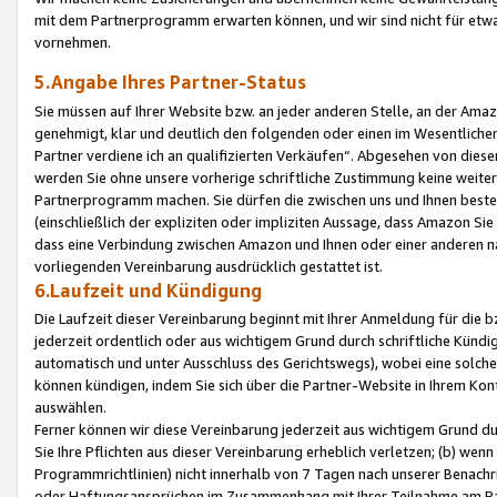
mit dem Partnerprogramm erwarten können, und wir sind nicht für etwa
vornehmen.
5.Angabe Ihres Partner-Status
Sie müssen auf Ihrer Website bzw. an jeder anderen Stelle, an der Am
genehmigt, klar und deutlich den folgenden oder einen im Wesentlichen
Partner verdiene ich an qualifizierten Verkäufen“. Abgesehen von die
werden Sie ohne unsere vorherige schriftliche Zustimmung keine weite
Partnerprogramm machen. Sie dürfen die zwischen uns und Ihnen best
(einschließlich der expliziten oder impliziten Aussage, dass Amazon Si
dass eine Verbindung zwischen Amazon und Ihnen oder einer anderen natü
vorliegenden Vereinbarung ausdrücklich gestattet ist.
6.Laufzeit und Kündigung
Die Laufzeit dieser Vereinbarung beginnt mit Ihrer Anmeldung für die 
jederzeit ordentlich oder aus wichtigem Grund durch schriftliche Kündi
automatisch und unter Ausschluss des Gerichtswegs), wobei eine solch
können kündigen, indem Sie sich über die Partner-Website in Ihrem Ko
auswählen.
Ferner können wir diese Vereinbarung jederzeit aus wichtigem Grund dur
Sie Ihre Pflichten aus dieser Vereinbarung erheblich verletzen; (b) wen
Programmrichtlinien) nicht innerhalb von 7 Tagen nach unserer Benachr
oder Haftungsansprüchen im Zusammenhang mit Ihrer Teilnahme am Pa