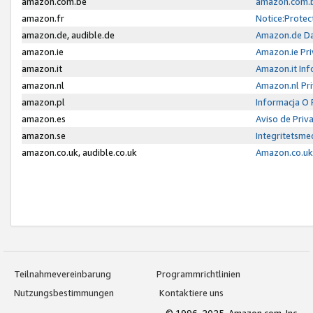
amazon.com.be
amazon.com.b
amazon.fr
Notice:Protec
amazon.de, audible.de
Amazon.de Da
amazon.ie
Amazon.ie Pri
amazon.it
Amazon.it Inf
amazon.nl
Amazon.nl Pri
amazon.pl
Informacja O
amazon.es
Aviso de Priv
amazon.se
Integritetsm
amazon.co.uk, audible.co.uk
Amazon.co.uk 
Teilnahmevereinbarung
Programmrichtlinien
Nutzungsbestimmungen
Kontaktiere uns