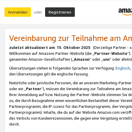
Anmelden
Registrieren
oder
Vereinbarung zur Teilnahme am 
zuletzt aktualisiert am
:
15. Oktober 2025
(Derzeitige Partner - 
Willkommen auf Amazons Partner-Website (die „
Partner-Website
“)
genannten Amazon-Gesellschaften („
Amazon
“ oder „
uns
“ oder ähnli
Übersetzungen stehen in folgenden Sprachen zur Verfügung :
Englisch
,
den Übersetzungen gilt die englische Fassung.
Natürliche oder juristische Personen, die an unserem Marketing-Partn
oder ein „
Partner
“), müssen die Vereinbarung zur Teilnahme am Ama
Ihrer Anmeldung auf bzw. Nutzung der Partner-Website stimmen Sie die
zu, die durch Bezugnahme einen wesentlichen Bestandteil dieser Verei
Partnerprogramm, die IP-Lizenz für das Partnerprogramm, den Vergütu
Partnerprogramm). Inhalte, die du auf der Website Amazon.com veröffe
des Verbots von Kundenrezensionen, die gegen eine Vergütung erstellt, 
durch.