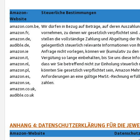
Amazon-
Steuerliche Bestimmungen
Website
amazon.com.be,
Wir dürfen in Bezug auf Beträge, auf deren Auszahlun
amazon.fr,
vornehmen, zu denen wir gesetzlich verpflichtet sind
amazon.de,
stellen die vollständige Zahlung und Abgeltung der 
audible.de,
gelegentlich steuerlich relevante Informationen von I
amazon.ie
Anfrage nicht vorlegen, können wir (kumulativ zu de
amazon.it,
Vergütung so lange einbehalten, bis Sie uns diese Inf
amazon.nl,
dass wir Sie betreffend nicht zur Einholung steuerlich 
amazon.pl,
könnten Sie gesetzlich verpflichtet sein, Amazon Meh
amazon.es,
Anforderungen an eine gültige MwSt.-Rechnung erfüllt
amazon.se,
zahlen.
amazon.co.uk,
audible.co.uk
ANHANG 4: DATENSCHUTZERKLÄRUNG FÜR DIE JEWE
Amazon-Website
Datenschutz