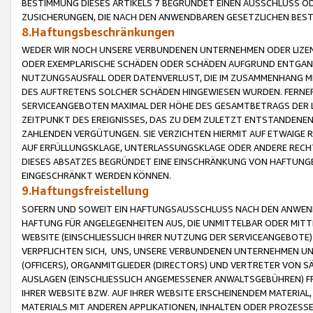
BESTIMMUNG DIESES ARTIKELS 7 BEGRÜNDET EINEN AUSSCHLUSS 
ZUSICHERUNGEN, DIE NACH DEN ANWENDBAREN GESETZLICHEN BE
8.Haftungsbeschränkungen
WEDER WIR NOCH UNSERE VERBUNDENEN UNTERNEHMEN ODER LIZEN
ODER EXEMPLARISCHE SCHÄDEN ODER SCHÄDEN AUFGRUND ENTGANG
NUTZUNGSAUSFALL ODER DATENVERLUST, DIE IM ZUSAMMENHANG MI
DES AUFTRETENS SOLCHER SCHÄDEN HINGEWIESEN WURDEN. FERN
SERVICEANGEBOTEN MAXIMAL DER HÖHE DES GESAMTBETRAGS DER 
ZEITPUNKT DES EREIGNISSES, DAS ZU DEM ZULETZT ENTSTANDENE
ZAHLENDEN VERGÜTUNGEN. SIE VERZICHTEN HIERMIT AUF ETWAIGE 
AUF ERFÜLLUNGSKLAGE, UNTERLASSUNGSKLAGE ODER ANDERE RECHT
DIESES ABSATZES BEGRÜNDET EINE EINSCHRÄNKUNG VON HAFTUNG
EINGESCHRÄNKT WERDEN KÖNNEN.
9.Haftungsfreistellung
SOFERN UND SOWEIT EIN HAFTUNGSAUSSCHLUSS NACH DEN ANWENDB
HAFTUNG FÜR ANGELEGENHEITEN AUS, DIE UNMITTELBAR ODER MITT
WEBSITE (EINSCHLIESSLICH IHRER NUTZUNG DER SERVICEANGEBOTE)
VERPFLICHTEN SICH, UNS, UNSERE VERBUNDENEN UNTERNEHMEN UN
(OFFICERS), ORGANMITGLIEDER (DIRECTORS) UND VERTRETER VON 
AUSLAGEN (EINSCHLIESSLICH ANGEMESSENER ANWALTSGEBÜHREN) FR
IHRER WEBSITE BZW. AUF IHRER WEBSITE ERSCHEINENDEM MATERIAL
MATERIALS MIT ANDEREN APPLIKATIONEN, INHALTEN ODER PROZESSE