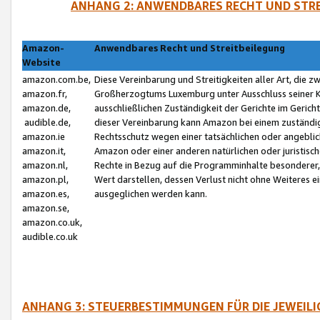
ANHANG 2: ANWENDBARES RECHT UND STRE
Amazon-
Anwendbares Recht und Streitbeilegung
Website
amazon.com.be,
Diese Vereinbarung und Streitigkeiten aller Art, die 
amazon.fr,
Großherzogtums Luxemburg unter Ausschluss seiner Kol
amazon.de,
ausschließlichen Zuständigkeit der Gerichte im Geri
audible.de,
dieser Vereinbarung kann Amazon bei einem zuständig
amazon.ie
Rechtsschutz wegen einer tatsächlichen oder angebli
amazon.it,
Amazon oder einer anderen natürlichen oder juristisc
amazon.nl,
Rechte in Bezug auf die Programminhalte besonderer,
amazon.pl,
Wert darstellen, dessen Verlust nicht ohne Weiteres e
amazon.es,
ausgeglichen werden kann.
amazon.se,
amazon.co.uk,
audible.co.uk
ANHANG 3: STEUERBESTIMMUNGEN FÜR DIE JEWEIL