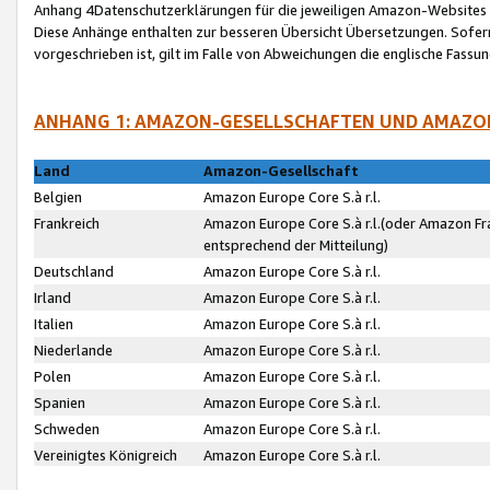
Anhang 4Datenschutzerklärungen für die jeweiligen Amazon-Websites
Diese Anhänge enthalten zur besseren Übersicht Übersetzungen. Sofe
vorgeschrieben ist, gilt im Falle von Abweichungen die englische Fass
ANHANG 1: AMAZON-GESELLSCHAFTEN UND AMAZO
Land
Amazon-Gesellschaft
Belgien
Amazon Europe Core S.à r.l.
Frankreich
Amazon Europe Core S.à r.l.(oder Amazon Fr
entsprechend der Mitteilung)
Deutschland
Amazon Europe Core S.à r.l.
Irland
Amazon Europe Core S.à r.l.
Italien
Amazon Europe Core S.à r.l.
Niederlande
Amazon Europe Core S.à r.l.
Polen
Amazon Europe Core S.à r.l.
Spanien
Amazon Europe Core S.à r.l.
Schweden
Amazon Europe Core S.à r.l.
Vereinigtes Königreich
Amazon Europe Core S.à r.l.