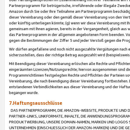
Partnerprogramm für betrügerische, irreführende oder illegale Zwecke
Amazon durch Sie oder Ihre Teilnahme am Partnerprogramm beschädig
dieser Vereinbarung oder den gemäß dieser Vereinbarung von den Vertr
oder künftig unterliegen könnte; (g) wenn wir diese Vereinbarung mit I
gemeinsam mit Ihnen agieren, bereits in der Vergangenheit, gleich aus
das Partnerprogramm in der allgemein angebotenen Form beenden. Vors
gegen die Bestimmungen der Ziffer 5 und jeder Verstoß gegen die Prog
Wir dürfen angefallene und noch nicht ausgezahlte Vergütungen nach 
sicherzustellen, dass der richtige Betrag ausgezahlt wird (beispielsw
Mit Beendigung dieser Vereinbarung erlöschen alle Rechte und Pflichte
eingeräumten Lizenzen/Nutzungsrechte; hiervon ausgenommen sind die in 
Programmrichtlinien festgelegten Rechte und Pflichten der Parteien sow
Vereinbarung, die nach Beendigung dieser Vereinbarung fortbestehen. D
entstandenen Verbindlichkeiten aus dieser Vereinbarung und der Haft
begangen wurde.
7.Haftungsausschlüsse
DAS PARTNERPROGRAMM, DIE AMAZON-WEBSITE, PRODUKTE UND DI
PARTNER-LINKS, LINKFORMATE, INHALTE, DIE ANWENDUNGSPROGR
PRODUKTWERBUNG, UNSERE DOMAIN-NAMEN, MARKEN UND LOGOS S
UNTERNEHMEN (EINSCHLIESSLICH DER AMAZON-MARKEN) UND DIE GE