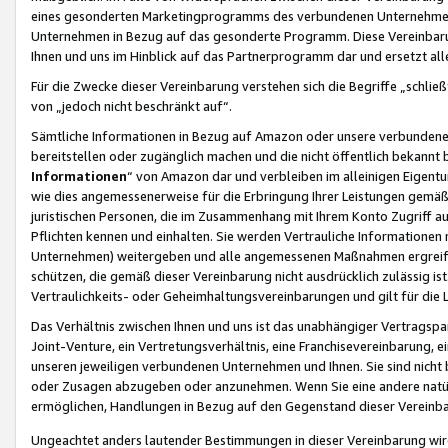
eines gesonderten Marketingprogramms des verbundenen Unternehmens
Unternehmen in Bezug auf das gesonderte Programm. Diese Vereinbarung
Ihnen und uns im Hinblick auf das Partnerprogramm dar und ersetzt al
Für die Zwecke dieser Vereinbarung verstehen sich die Begriffe „schließ
von „jedoch nicht beschränkt auf“.
Sämtliche Informationen in Bezug auf Amazon oder unsere verbunde
bereitstellen oder zugänglich machen und die nicht öffentlich bekannt bz
Informationen
“ von Amazon dar und verbleiben im alleinigen Eigent
wie dies angemessenerweise für die Erbringung Ihrer Leistungen gemäß d
juristischen Personen, die im Zusammenhang mit Ihrem Konto Zugriff au
Pflichten kennen und einhalten. Sie werden Vertrauliche Informationen 
Unternehmen) weitergeben und alle angemessenen Maßnahmen ergreifen
schützen, die gemäß dieser Vereinbarung nicht ausdrücklich zulässig is
Vertraulichkeits- oder Geheimhaltungsvereinbarungen und gilt für die
Das Verhältnis zwischen Ihnen und uns ist das unabhängiger Vertragspa
Joint-Venture, ein Vertretungsverhältnis, eine Franchisevereinbarung, 
unseren jeweiligen verbundenen Unternehmen und Ihnen. Sie sind ni
oder Zusagen abzugeben oder anzunehmen. Wenn Sie eine andere natürli
ermöglichen, Handlungen in Bezug auf den Gegenstand dieser Vereinbar
Ungeachtet anders lautender Bestimmungen in dieser Vereinbarung wird