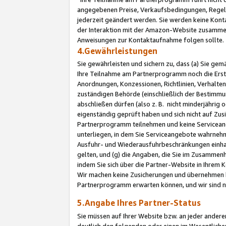
angegebenen Preise, Verkaufsbedingungen, Regeln
jederzeit geändert werden. Sie werden keine Konta
der Interaktion mit der Amazon-Website zusamme
Anweisungen zur Kontaktaufnahme folgen sollte.
4.Gewährleistungen
Sie gewährleisten und sichern zu, dass (a) Sie g
Ihre Teilnahme am Partnerprogramm noch die Erst
Anordnungen, Konzessionen, Richtlinien, Verhalten
zuständigen Behörde (einschließlich der Bestimmu
abschließen dürfen (also z. B. nicht minderjährig
eigenständig geprüft haben und sich nicht auf Zusi
Partnerprogramm teilnehmen und keine Servicean
unterliegen, in dem Sie Serviceangebote wahrneh
Ausfuhr- und Wiederausfuhrbeschränkungen einhal
gelten, und (g) die Angaben, die Sie im Zusammen
indem Sie sich über die Partner-Website in Ihrem
Wir machen keine Zusicherungen und übernehmen 
Partnerprogramm erwarten können, und wir sind n
5.Angabe Ihres Partner-Status
Sie müssen auf Ihrer Website bzw. an jeder ander
deutlich den folgenden oder einen im Wesentlichen