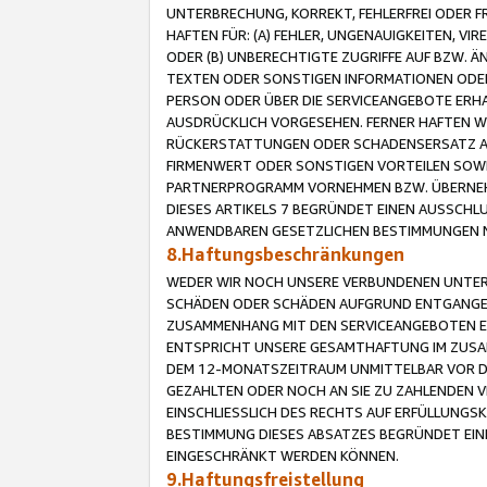
UNTERBRECHUNG, KORREKT, FEHLERFREI ODER 
HAFTEN FÜR: (A) FEHLER, UNGENAUIGKEITEN, 
ODER (B) UNBERECHTIGTE ZUGRIFFE AUF BZW. 
TEXTEN ODER SONSTIGEN INFORMATIONEN ODER 
PERSON ODER ÜBER DIE SERVICEANGEBOTE ERHA
AUSDRÜCKLICH VORGESEHEN. FERNER HAFTEN 
RÜCKERSTATTUNGEN ODER SCHADENSERSATZ AU
FIRMENWERT ODER SONSTIGEN VORTEILEN SOWIE
PARTNERPROGRAMM VORNEHMEN BZW. ÜBERNEHM
DIESES ARTIKELS 7 BEGRÜNDET EINEN AUSSCH
ANWENDBAREN GESETZLICHEN BESTIMMUNGEN 
8.Haftungsbeschränkungen
WEDER WIR NOCH UNSERE VERBUNDENEN UNTERN
SCHÄDEN ODER SCHÄDEN AUFGRUND ENTGANGENE
ZUSAMMENHANG MIT DEN SERVICEANGEBOTEN EN
ENTSPRICHT UNSERE GESAMTHAFTUNG IM ZUSAM
DEM 12-MONATSZEITRAUM UNMITTELBAR VOR DE
GEZAHLTEN ODER NOCH AN SIE ZU ZAHLENDEN V
EINSCHLIESSLICH DES RECHTS AUF ERFÜLLUNGS
BESTIMMUNG DIESES ABSATZES BEGRÜNDET EI
EINGESCHRÄNKT WERDEN KÖNNEN.
9.Haftungsfreistellung