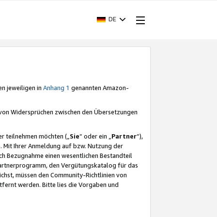
DE
en jeweiligen in
Anhang 1
genannten Amazon-
e von Widersprüchen zwischen den Übersetzungen
er teilnehmen möchten („
Sie
“ oder ein „
Partner
“),
. Mit Ihrer Anmeldung auf bzw. Nutzung der
durch Bezugnahme einen wesentlichen Bestandteil
 Partnerprogramm, den Vergütungskatalog für das
ichst, müssen den Community-Richtlinien von
fernt werden. Bitte lies die Vorgaben und