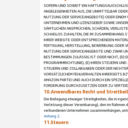
SOFERN UND SOWEIT EIN HAFTUNGSAUSSCHLUSS
ANGELEGENHEITEN AUS, DIE UNMITTELBAR ODER 
NUTZUNG DER SERVICEANGEBOTE) ODER EINEM V
UNTERNEHMEN UND LIZENZGEBER SOWIE UNSERE 
SÄMTLICHEN ANSPRÜCHEN, SCHÄDEN, VERLUSTE
SCHADLOS ZUHALTEN, DIE IM ZUSAMMENHANG STE
IHRER WEBSITE ODER ENTSPRECHENDEN MATERIA
FERTIGUNG, HERSTELLUNG, BEWERBUNG ODER VE
NUTZUNG DER SERVICEANGEBOTE UND ZWAR UN
BESTIMMUNGEN ZULÄSSIG IST ODER NICHT, (D) 
PROGRAMMRICHTLINIE), (E) IHREN STEUERN UN
STEUERN UND ZOLLABGABEN ODER DER NICHTER
VORSÄTZLICHEM FEHLVERHALTEN IHRERSEITS BZ
AMAZON PARTEI UND AUCH DURCH EIN SPEZIELL
FORDERUNG DURCHZUSETZEN ODER ZU VERTEIDI
10.Anwendbares Recht und Streitbe
Die Beilegung etwaiger Streitigkeiten, die in irg
Verletzung dieser Vereinbarung), den im Rahmen d
verbundenen Unternehmen zusammenhängen, unterl
Anhang 2
.
11.Steuern