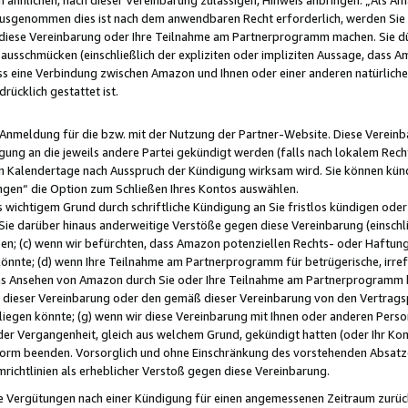
usgenommen dies ist nach dem anwendbaren Recht erforderlich, werden Sie 
f diese Vereinbarung oder Ihre Teilnahme am Partnerprogramm machen. Sie d
usschmücken (einschließlich der expliziten oder impliziten Aussage, dass A
 eine Verbindung zwischen Amazon und Ihnen oder einer anderen natürlichen 
rücklich gestattet ist.
r Anmeldung für die bzw. mit der Nutzung der Partner-Website. Diese Vereinb
gung an die jeweils andere Partei gekündigt werden (falls nach lokalem Rech
n Kalendertage nach Ausspruch der Kündigung wirksam wird. Sie können kündi
ngen“ die Option zum Schließen Ihres Kontos auswählen.
 wichtigem Grund durch schriftliche Kündigung an Sie fristlos kündigen oder I
 Sie darüber hinaus anderweitige Verstöße gegen diese Vereinbarung (einschli
ben; (c) wenn wir befürchten, dass Amazon potenziellen Rechts- oder Haftu
nnte; (d) wenn Ihre Teilnahme am Partnerprogramm für betrügerische, irref
das Ansehen von Amazon durch Sie oder Ihre Teilnahme am Partnerprogramm b
ieser Vereinbarung oder den gemäß dieser Vereinbarung von den Vertragspa
liegen könnte; (g) wenn wir diese Vereinbarung mit Ihnen oder anderen Perso
 der Vergangenheit, gleich aus welchem Grund, gekündigt hatten (oder Ihr Ko
rm beenden. Vorsorglich und ohne Einschränkung des vorstehenden Absatzes
richtlinien als erheblicher Verstoß gegen diese Vereinbarung.
e Vergütungen nach einer Kündigung für einen angemessenen Zeitraum zurückb