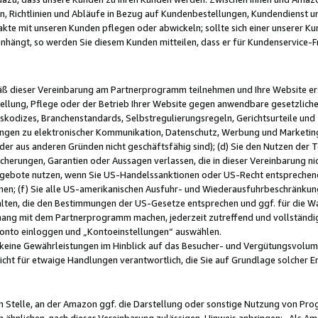
, Richtlinien und Abläufe in Bezug auf Kundenbestellungen, Kundendienst 
kte mit unseren Kunden pflegen oder abwickeln; sollte sich einer unserer Ku
nhängt, so werden Sie diesem Kunden mitteilen, dass er für Kundenservic
emäß dieser Vereinbarung am Partnerprogramm teilnehmen und Ihre Website er
ellung, Pflege oder der Betrieb Ihrer Website gegen anwendbare gesetzlich
skodizes, Branchenstandards, Selbstregulierungsregeln, Gerichtsurteile und 
ngen zu elektronischer Kommunikation, Datenschutz, Werbung und Marketing)
 oder aus anderen Gründen nicht geschäftsfähig sind); (d) Sie den Nutzen de
cherungen, Garantien oder Aussagen verlassen, die in dieser Vereinbarung nich
gebote nutzen, wenn Sie US-Handelssanktionen oder US-Recht entsprechen
men; (f) Sie alle US-amerikanischen Ausfuhr- und Wiederausfuhrbeschränkun
ten, die den Bestimmungen der US-Gesetze entsprechen und ggf. für die Wa
hang mit dem Partnerprogramm machen, jederzeit zutreffend und vollständig 
 Konto einloggen und „Kontoeinstellungen“ auswählen.
keine Gewährleistungen im Hinblick auf das Besucher- und Vergütungsvolu
icht für etwaige Handlungen verantwortlich, die Sie auf Grundlage solcher
en Stelle, an der Amazon ggf. die Darstellung oder sonstige Nutzung von Pr
 ähnlichen, nach dieser Vereinbarung zulässigen, Hinweis anbringen: „Als Ama