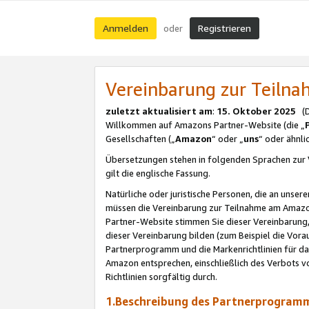
Anmelden
Registrieren
oder
Vereinbarung zur Teil
zuletzt aktualisiert am
:
15. Oktober 2025
(De
Willkommen auf Amazons Partner-Website (die „
Gesellschaften („
Amazon
“ oder „
uns
“ oder ähnl
Übersetzungen stehen in folgenden Sprachen zur 
gilt die englische Fassung.
Natürliche oder juristische Personen, die an uns
müssen die Vereinbarung zur Teilnahme am Amaz
Partner-Website stimmen Sie dieser Vereinbarung,
dieser Vereinbarung bilden (zum Beispiel die Vo
Partnerprogramm und die Markenrichtlinien für da
Amazon entsprechen, einschließlich des Verbots vo
Richtlinien sorgfältig durch.
1.Beschreibung des Partnerprogra