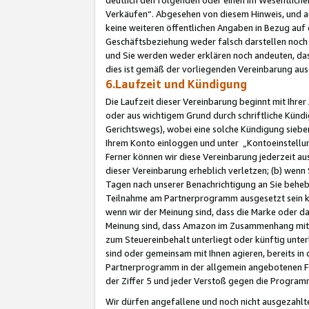
Verkäufen“. Abgesehen von diesem Hinweis, und a
keine weiteren öffentlichen Angaben in Bezug au
Geschäftsbeziehung weder falsch darstellen noch a
und Sie werden weder erklären noch andeuten, dass
dies ist gemäß der vorliegenden Vereinbarung ausd
6.Laufzeit und Kündigung
Die Laufzeit dieser Vereinbarung beginnt mit Ihre
oder aus wichtigem Grund durch schriftliche Kündi
Gerichtswegs), wobei eine solche Kündigung siebe
Ihrem Konto einloggen und unter „Kontoeinstellu
Ferner können wir diese Vereinbarung jederzeit aus
dieser Vereinbarung erheblich verletzen; (b) wenn
Tagen nach unserer Benachrichtigung an Sie behe
Teilnahme am Partnerprogramm ausgesetzt sein kö
wenn wir der Meinung sind, dass die Marke oder 
Meinung sind, dass Amazon im Zusammenhang mit d
zum Steuereinbehalt unterliegt oder künftig unter
sind oder gemeinsam mit Ihnen agieren, bereits in
Partnerprogramm in der allgemein angebotenen Fo
der Ziffer 5 und jeder Verstoß gegen die Programm
Wir dürfen angefallene und noch nicht ausgezahlt