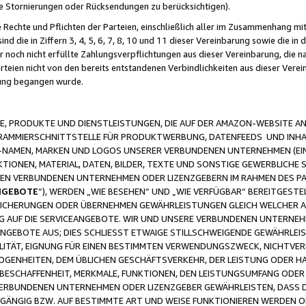
ge Stornierungen oder Rücksendungen zu berücksichtigen).
 Rechte und Pflichten der Parteien, einschließlich aller im Zusammenhang m
 die in Ziffern 3, 4, 5, 6, 7, 8, 10 und 11 dieser Vereinbarung sowie die in
er noch nicht erfüllte Zahlungsverpflichtungen aus dieser Vereinbarung, die
arteien nicht von den bereits entstandenen Verbindlichkeiten aus dieser Ver
gung begangen wurde.
 PRODUKTE UND DIENSTLEISTUNGEN, DIE AUF DER AMAZON-WEBSITE AN
GRAMMIERSCHNITTSTELLE FÜR PRODUKTWERBUNG, DATENFEEDS UND INH
-NAMEN, MARKEN UND LOGOS UNSERER VERBUNDENEN UNTERNEHMEN (EIN
IONEN, MATERIAL, DATEN, BILDER, TEXTE UND SONSTIGE GEWERBLICHE 
EREN VERBUNDENEN UNTERNEHMEN ODER LIZENZGEBERN IM RAHMEN DES 
NGEBOTE
“), WERDEN „WIE BESEHEN“ UND „WIE VERFÜGBAR“ BEREITGEST
CHERUNGEN ODER ÜBERNEHMEN GEWÄHRLEISTUNGEN GLEICH WELCHER AR
ZUG AUF DIE SERVICEANGEBOTE. WIR UND UNSERE VERBUNDENEN UNTERNEH
ANGEBOTE AUS; DIES SCHLIESST ETWAIGE STILLSCHWEIGENDE GEWÄHRLE
LITÄT, EIGNUNG FÜR EINEN BESTIMMTEN VERWENDUNGSZWECK, NICHTVER
OGENHEITEN, DEM ÜBLICHEN GESCHÄFTSVERKEHR, DER LEISTUNG ODER H
 BESCHAFFENHEIT, MERKMALE, FUNKTIONEN, DEN LEISTUNGSUMFANG ODER
VERBUNDENEN UNTERNEHMEN ODER LIZENZGEBER GEWÄHRLEISTEN, DASS D
HGÄNGIG BZW. AUF BESTIMMTE ART UND WEISE FUNKTIONIEREN WERDEN 