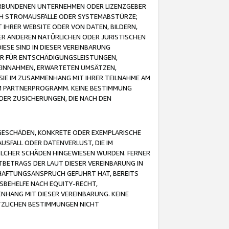
VERBUNDENEN UNTERNEHMEN ODER LIZENZGEBER
ICH STROMAUSFÄLLE ODER SYSTEMABSTÜRZE;
IHRER WEBSITE ODER VON DATEN, BILDERN,
ER ANDEREN NATÜRLICHEN ODER JURISTISCHEN
ESE SIND IN DIESER VEREINBARUNG
R FÜR ENTSCHÄDIGUNGSLEISTUNGEN,
EINNAHMEN, ERWARTETEN UMSÄTZEN,
SIE IM ZUSAMMENHANG MIT IHRER TEILNAHME AM
M PARTNERPROGRAMM. KEINE BESTIMMUNG
DER ZUSICHERUNGEN, DIE NACH DEN
GESCHÄDEN, KONKRETE ODER EXEMPLARISCHE
SFALL ODER DATENVERLUST, DIE IM
OLCHER SCHÄDEN HINGEWIESEN WURDEN. FERNER
BETRAGS DER LAUT DIESER VEREINBARUNG IN
HAFTUNGSANSPRUCH GEFÜHRT HAT, BEREITS
SBEHELFE NACH EQUITY-RECHT,
NHANG MIT DIESER VEREINBARUNG. KEINE
TZLICHEN BESTIMMUNGEN NICHT