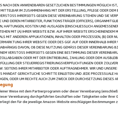
 NACH DEN ANWENDBAREN GESETZLICHEN BESTIMMUNGEN MÖGLICH IST, S
MITTELBAR IM ZUSAMMENHANG MIT DER ERSTELLUNG, PFLEGE ODER DEM BE
ERSTOSS IHRERSEITS GEGEN DIESE VEREINBARUNG STEHEN UND SIE VERP
UND DEREN MITARBEITER, FUNKTIONSTRÄGER (OFFICERS), ORGANMITGLI
N, HAFTUNGEN, KOSTEN UND AUSLAGEN (EINSCHLIESSLICH ANGEMESSENE
HEN MIT (A) IHRER WEBSITE BZW. AUF IHRER WEBSITE ERSCHEINENDEM M
LS MIT ANDEREN APPLIKATIONEN, INHALTEN ODER PROZESSEN, (B) DER 
RMARKTUNG IHRER WEBSITE ODER DES GGF. AUF ODER INNERHALB IHRER W
ABHÄNGIG DAVON, OB DIESE NUTZUNG GEMÄSS DIESER VEREINBARUNG B
EINEM VERSTOSS IHRERSEITS GEGEN EINE BESTIMMUNG DIESER VEREINBARU
D ZOLLABGABEN ODER MIT DER EINTREIBUNG, ZAHLUNG ODER DEM AUSBLEI
FÜLLUNG DER STEUERREGISTRIERUNGSVERPFLICHTUNGEN ODER ZOLLVERPF
W. SEITENS IHRER MITARBEITER ODER AUFTRAGNEHMER. WIR UND UNSERE
ES MANDAT GERICHTLICHE SCHRITTE EINLEITEN UND JEDE PROZESSUALE 
GEN, ODER UM RECHTE AUCH ZUM ZWECK DER DURCHSETZUNG DIESES AR
ilegung
endeiner Weise mit dem Partnerprogramm oder dieser Vereinbarung (einschließl
ieser Vereinbarung durchgeführten Geschäften oder Tätigkeiten oder Ihrer 
iegt den für die jeweilige Amazon-Website einschlägigen Bestimmungen z