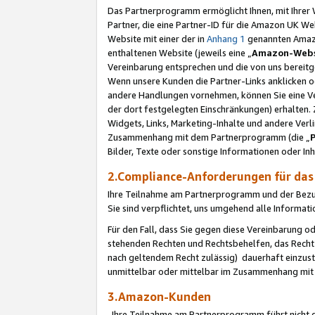
Das Partnerprogramm ermöglicht Ihnen, mit Ihrer W
Partner, die eine Partner-ID für die Amazon UK W
Website mit einer der in
Anhang 1
genannten Amazon
enthaltenen Website (jeweils eine „
Amazon-Webs
Vereinbarung entsprechen und die von uns bereitg
Wenn unsere Kunden die Partner-Links anklicken 
andere Handlungen vornehmen, können Sie eine Ver
der dort festgelegten Einschränkungen) erhalten. 
Widgets, Links, Marketing-Inhalte und andere Ver
Zusammenhang mit dem Partnerprogramm (die „
Bilder, Texte oder sonstige Informationen oder In
2.Compliance-Anforderungen für d
Ihre Teilnahme am Partnerprogramm und der Bezug 
Sie sind verpflichtet, uns umgehend alle Informat
Für den Fall, dass Sie gegen diese Vereinbarung 
stehenden Rechten und Rechtsbehelfen, das Recht
nach geltendem Recht zulässig) dauerhaft einzus
unmittelbar oder mittelbar im Zusammenhang mit
3.Amazon-Kunden
Ihre Teilnahme am Partnerprogramm führt nicht d