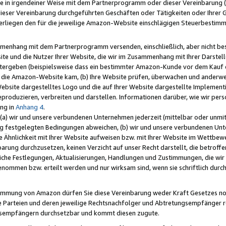
e in irgendeiner Weise mit dem Partnerprogramm oder dieser Vereinbarung (ei
ieser Vereinbarung durchgeführten Geschäften oder Tätigkeiten oder Ihrer 
liegen den für die jeweilige Amazon-Website einschlägigen Steuerbestim
mmenhang mit dem Partnerprogramm versenden, einschließlich, aber nicht be
site und die Nutzer Ihrer Website, die wir im Zusammenhang mit Ihrer Darst
itergeben (beispielsweise dass ein bestimmter Amazon-Kunde vor dem Kauf
uf die Amazon-Website kam, (b) Ihre Website prüfen, überwachen und anderwei
r Website dargestelltes Logo und die auf Ihrer Website dargestellte Impleme
reproduzieren, verbreiten und darstellen. Informationen darüber, wie wir per
ng in
Anhang 4
.
 (a) wir und unsere verbundenen Unternehmen jederzeit (mittelbar oder unmit
ng festgelegten Bedingungen abweichen, (b) wir und unsere verbundenen Unte
 Ähnlichkeit mit Ihrer Website aufweisen bzw. mit Ihrer Website im Wettbewer
barung durchzusetzen, keinen Verzicht auf unser Recht darstellt, die betrof
liche Festlegungen, Aktualisierungen, Handlungen und Zustimmungen, die wi
enommen bzw. erteilt werden und nur wirksam sind, wenn sie schriftlich dur
stimmung von Amazon dürfen Sie diese Vereinbarung weder Kraft Gesetzes no
die Parteien und deren jeweilige Rechtsnachfolger und Abtretungsempfänger 
ngsempfängern durchsetzbar und kommt diesen zugute.