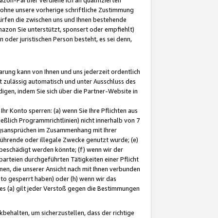
ohne unsere vorherige schriftliche Zustimmung
ürfen die zwischen uns und Ihnen bestehende
mazon Sie unterstützt, sponsert oder empfiehlt)
oder juristischen Person besteht, es sei denn,
arung kann von Ihnen und uns jederzeit ordentlich
t zulässig automatisch und unter Ausschluss des
gen, indem Sie sich über die Partner-Website in
hr Konto sperren: (a) wenn Sie Ihre Pflichten aus
eßlich Programmrichtlinien) nicht innerhalb von 7
ngsansprüchen im Zusammenhang mit Ihrer
ührende oder illegale Zwecke genutzt wurde; (e)
eschädigt werden könnte; (f) wenn wir der
rteien durchgeführten Tätigkeiten einer Pflicht
nen, die unserer Ansicht nach mit Ihnen verbunden
nto gesperrt haben) oder (h) wenn wir das
 (a) gilt jeder Verstoß gegen die Bestimmungen
ehalten, um sicherzustellen, dass der richtige