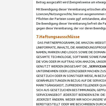
Betrag ausgezahlt wird (beispielsweise um etwai
Mit Beendigung dieser Vereinbarung erlöschen alle
Lizenzen/Nutzungsrechte; hiervon ausgenommen sind
Pflichten der Parteien sowie ggf. entstandene, ab
Die Beendigung dieser Vereinbarung befreit die P
gegen diese Vereinbarung, der vor deren Beendi
7.Haftungsausschlüsse
DAS PARTNERPROGRAMM, DIE AMAZON-WEBSITE,
LINKFORMATE, INHALTE, DIE ANWENDUNGSPRO
NAMEN, MARKEN UND LOGOS SOWIE DIE DOMAIN
GESAMTE TECHNOLOGIE, SOFTWARE SOWIE FUNKT
DIE VON ODER IM AUFTRAG VON AMAZON, UNS
GENUTZT WERDEN (INSGESAMT DIE „
SERVICEA
UNTERNEHMEN ODER LIZENZGEBER MACHEN ZUSI
GESETZLICH ODER IN SONSTIGER WEISE, IN BE
GEWÄHRLEISTUNGEN IN BEZUG AUF DIE SERVICE
MARKTGÄNGIGKEIT, ZUFRIEDENSTELLENDER QUA
SICH AUS GESETZLICHEN BESTIMMUNGEN, GEPFL
SERVICEANGEBOT JEDERZEIT BEENDEN BZW. DIE
JEDERZEIT ÄNDERN. WEDER WIR NOCH UNSERE 
BEREITGESTELLT ODER WIE BESCHRIEBEN DURC