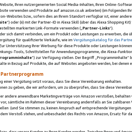
ebsite, Ihren nutzergenerierten Social Media-Inhalten, Ihren Online-Softwar
ebsite verwenden und Produkte auf amazon.co.uk anbieten) (im Folgenden Ihr
-Websites bzw., sofern dies an Ihrem Standort verfügbar ist, einer ander
ite
“) oder (ii) mit der Partner-ID in Alexa Skill (über das Alexa Shopping Ki
estellten markierten Link-Formate verwenden („
Partner-Links
“).
oder sich damit verbinden, um ein Produkt oder Leistungen zu erwerben, di
gütung für qualifizierte Verkäufe, wie im
Vergütungskatalog für das Part
Zur Unterstützung Ihrer Werbung für diese Produkte oder Leistungen können w
linkungs-Tools, Schnittstellen für Anwendungsprogramme, die Alexa-Funktion
Programminhalte
“) zur Verfügung stellen. Der Begriff „Programminhalte“ be
halte in Bezug auf Produkte, die auf Websites angeboten werden, bei denen 
as Partnerprogramm
einer Vergütung setzt voraus, dass Sie diese Vereinbarung einhalten.
ionen zu geben, die wir anfordern, um zu überprüfen, dass Sie diese Vereinba
oder andere anwendbare Marketingverträge von Amazon verstoßen, behalten w
 vor, sämtliche im Rahmen dieser Vereinbarung andernfalls an Sie zahlbare
tellen (und Sie stimmen zu, keinen Anspruch auf entsprechende Vergütungen
 dem Verstoß stehen, und unbeschadet des Rechts von Amazon, Ersatz für 
azu, dass unsere Kunden zu Ihren Kunden werden. Zwischen Ihnen und Amaz