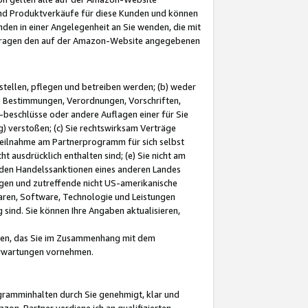
und Produktverkäufe für diese Kunden und können
nden in einer Angelegenheit an Sie wenden, die mit
e-Fragen den auf der Amazon-Website angegebenen
stellen, pflegen und betreiben werden; (b) weder
e Bestimmungen, Verordnungen, Vorschriften,
-beschlüsse oder andere Auflagen einer für Sie
 verstoßen; (c) Sie rechtswirksam Verträge
r Teilnahme am Partnerprogramm für sich selbst
t ausdrücklich enthalten sind; (e) Sie nicht am
den Handelssanktionen eines anderen Landes
gen und zutreffende nicht US-amerikanische
ren, Software, Technologie und Leistungen
sind. Sie können Ihre Angaben aktualisieren,
men, das Sie im Zusammenhang mit dem
 Erwartungen vornehmen.
ogramminhalten durch Sie genehmigt, klar und
zon-Partner verdiene ich an qualifizierten