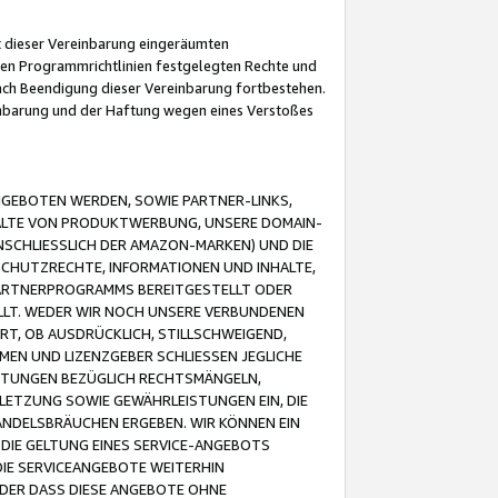
it dieser Vereinbarung eingeräumten
 den Programmrichtlinien festgelegten Rechte und
 nach Beendigung dieser Vereinbarung fortbestehen.
einbarung und der Haftung wegen eines Verstoßes
GEBOTEN WERDEN, SOWIE PARTNER-LINKS,
ALTE VON PRODUKTWERBUNG, UNSERE DOMAIN-
SCHLIESSLICH DER AMAZON-MARKEN) UND DIE
SCHUTZRECHTE, INFORMATIONEN UND INHALTE,
PARTNERPROGRAMMS BEREITGESTELLT ODER
ELLT. WEDER WIR NOCH UNSERE VERBUNDENEN
T, OB AUSDRÜCKLICH, STILLSCHWEIGEND,
MEN UND LIZENZGEBER SCHLIESSEN JEGLICHE
ISTUNGEN BEZÜGLICH RECHTSMÄNGELN,
LETZUNG SOWIE GEWÄHRLEISTUNGEN EIN, DIE
ANDELSBRÄUCHEN ERGEBEN. WIR KÖNNEN EIN
 DIE GELTUNG EINES SERVICE-ANGEBOTS
IE SERVICEANGEBOTE WEITERHIN
ODER DASS DIESE ANGEBOTE OHNE