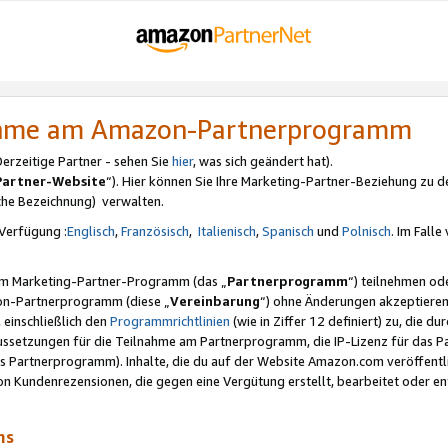
nahme am Amazon-Partnerprogramm
rzeitige Partner - sehen Sie
hier
, was sich geändert hat).
Partner-Website
“). Hier können Sie Ihre Marketing-Partner-Beziehung zu d
iche Bezeichnung) verwalten.
Verfügung :
Englisch
,
Französisch
,
Italienisch
,
Spanisch
und
Polnisch
. Im Fall
erem Marketing-Partner-Programm (das „
Partnerprogramm
“) teilnehmen od
on-Partnerprogramm (diese „
Vereinbarung
“) ohne Änderungen akzeptieren
 einschließlich den
Programmrichtlinien
(wie in Ziffer 12 definiert) zu, die 
raussetzungen für die Teilnahme am Partnerprogramm, die IP-Lizenz für das
s Partnerprogramm). Inhalte, die du auf der Website Amazon.com veröffentl
n Kundenrezensionen, die gegen eine Vergütung erstellt, bearbeitet oder ent
mms