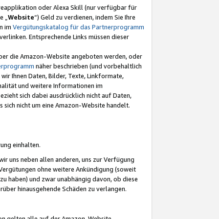
eapplikation oder Alexa Skill (nur verfügbar für
e „
Website
“) Geld zu verdienen, indem Sie Ihre
en im
Vergütungskatalog für das Partnerprogramm
t) verlinken. Entsprechende Links müssen dieser
e über die Amazon-Website angeboten werden, oder
nerprogramm
näher beschrieben (und vorbehaltlich
ir Ihnen Daten, Bilder, Texte, Linkformate,
alität und weitere Informationen im
zieht sich dabei ausdrücklich nicht auf Daten,
es sich nicht um eine Amazon-Website handelt.
rung einhalten.
ir uns neben allen anderen, uns zur Verfügung
n Vergütungen ohne weitere Ankündigung (soweit
 zu haben) und zwar unabhängig davon, ob diese
darüber hinausgehende Schäden zu verlangen.
on gelten alle auf der Amazon-Website