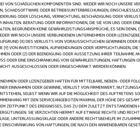
FREI VON SCHÄDLICHEN KOMPONENTEN SIND. WEDER WIR NOCH UNSERE 
VIREN, SCHADSOFTWARE ODER BETRIEBSUNTERBRECHUNGEN, EINSCHLIESSL
ÄNDERUNG ODER LÖSCHUNG, VERNICHTUNG, BESCHÄDIGUNG ODER VERLUST 
INHALTEN. BERATUNG ODER INFORMATIONEN, DIE SIE VON UNS ODER EIN
LTEN, BEGRÜNDEN KEINE GEWÄHRLEISTUNGSANSPRÜCHE, ES SEIN DENN, DI
WEDER WIR NOCH UNSERE VERBUNDENEN UNTERNEHMEN ODER LIZENZGEBE
FGRUND (X) DES VERLUSTS VON VORAUSSICHTLICHEN GEWINNEN ODER 
 (Y) VON INVESTITIONEN, AUFWENDUNGEN ODER VERPFLICHTUNGEN, DIE 
EN ODER (Z) DER BEENDIGUNG ODER AUSSETZUNG IHRER TEILNAHME A
LUSS ODER EINE EINSCHRÄNKUNG VON GEWÄHRLEISTUNGEN, HAFTUNGEN O
NICHT AUSGESCHLOSSEN ODER EINGESCHRÄNKT WERDEN KÖNNEN.
EHMEN ODER LIZENZGEBER HAFTEN FÜR MITTELBARE, NEBEN- ODER FOL
R EINNAHMEN ODER GEWINNE, VERLUST VON FIRMENWERT, NUTZUNGSAU
TSTEHEN, SELBST WENN WIR AUF DIE MÖGLICHKEIT DES AUFTRETENS S
MENHANG MIT DEN SERVICEANGEBOTEN MAXIMAL DER HÖHE DES GESAMT
M ZEITPUNKT DES EREIGNISSES, DAS ZU DEM ZULETZT ENTSTANDENEN 
ERGÜTUNGEN. SIE VERZICHTEN HIERMIT AUF ETWAIGE RECHTE UND RECHT
KLAGE, UNTERLASSUNGSKLAGE ODER ANDERE RECHTSBEHELFE IM ZUSAMME
NE EINSCHRÄNKUNG VON HAFTUNGEN, DIE NACH DEN ANWENDBAREN GESE