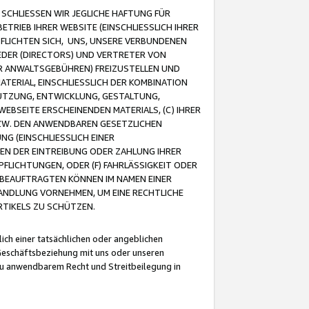
CHLIESSEN WIR JEGLICHE HAFTUNG FÜR
TRIEB IHRER WEBSITE (EINSCHLIESSLICH IHRER
FLICHTEN SICH, UNS, UNSERE VERBUNDENEN
EDER (DIRECTORS) UND VERTRETER VON
R ANWALTSGEBÜHREN) FREIZUSTELLEN UND
ATERIAL, EINSCHLIESSLICH DER KOMBINATION
NUTZUNG, ENTWICKLUNG, GESTALTUNG,
EBSEITE ERSCHEINENDEN MATERIALS, (C) IHRER
ZW. DEN ANWENDBAREN GESETZLICHEN
NG (EINSCHLIESSLICH EINER
BEN DER EINTREIBUNG ODER ZAHLUNG IHRER
LICHTUNGEN, ODER (F) FAHRLÄSSIGKEIT ODER
 BEAUFTRAGTEN KÖNNEN IM NAMEN EINER
HANDLUNG VORNEHMEN, UM EINE RECHTLICHE
TIKELS ZU SCHÜTZEN.
ich einer tatsächlichen oder angeblichen
Geschäftsbeziehung mit uns oder unseren
u anwendbarem Recht und Streitbeilegung in