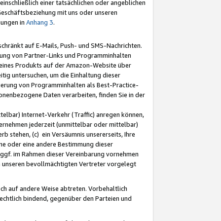
nschließlich einer tatsächlichen oder angeblichen
Geschäftsbeziehung mit uns oder unseren
mungen in
Anhang 3
.
schränkt auf E-Mails, Push- und SMS-Nachrichten.
ellung von Partner-Links und Programminhalten
 eines Produkts auf der Amazon-Website über
tig untersuchen, um die Einhaltung dieser
ntierung von Programminhalten als Best-Practice-
sonenbezogene Daten verarbeiten, finden Sie in der
telbar) Internet-Verkehr (Traffic) anregen können,
rnehmen jederzeit (unmittelbar oder mittelbar)
b stehen, (c) ein Versäumnis unsererseits, Ihre
fene oder eine andere Bestimmung dieser
r ggf. im Rahmen dieser Vereinbarung vornehmen
ch unseren bevollmächtigten Vertreter vorgelegt
ch auf andere Weise abtreten. Vorbehaltlich
rechtlich bindend, gegenüber den Parteien und