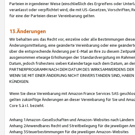
Parteien in irgendeiner Weise (einschließlich des Ergreifens oder Unt
veranlasst oder verpflichtet wird, die mit US-Gesetzen, Vorschriften,
für eine der Parteien dieser Vereinbarung gelten.
13.Änderungen
Wir behalten uns das Recht vor, einzelne oder alle Bestimmungen diese
Änderungsmitteilung, eine geänderte Vereinbarung oder eine geänderte 
über die entsprechende Änderung per E-Mail an Ihre zu diesem Zeitpun
ausgenommen etwaige Erhöhungen der Standardvergütung im Rahmen
Datum, jedoch frühestens sieben Kalendertage nach dem Datum, an de
PARTNERPROGRAMM NACH DEM DATUM DES WIRKSAMWERDENS DER Ä
WENN SIE MIT EINER ÄNDERUNG NICHT EINVERSTANDEN SIND, HABEN S
KÜNDIGEN.
Wenn Sie diese Vereinbarung mit Amazon France Services SAS geschlo
gelten zukünftige Änderungen an dieser Vereinbarung für Sie und Ama
Core S.à r.l. bezieht.
Anhang 1Amazon-Gesellschaften und Amazon-Websites nach Ländern
Anhang 2Anwendbares Recht und Streitbeilegung für die jeweiligen 
Anhang 3Steuerbestimmungen für die jeweiligen Amazon-Websites