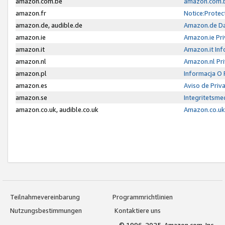
amazon.com.be
amazon.com.b
amazon.fr
Notice:Protec
amazon.de, audible.de
Amazon.de Da
amazon.ie
Amazon.ie Pri
amazon.it
Amazon.it Inf
amazon.nl
Amazon.nl Pri
amazon.pl
Informacja O
amazon.es
Aviso de Priv
amazon.se
Integritetsm
amazon.co.uk, audible.co.uk
Amazon.co.uk 
Teilnahmevereinbarung
Programmrichtlinien
Nutzungsbestimmungen
Kontaktiere uns