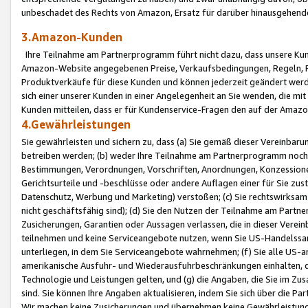
unbeschadet des Rechts von Amazon, Ersatz für darüber hinausgehen
3.Amazon-Kunden
Ihre Teilnahme am Partnerprogramm führt nicht dazu, dass unsere Kun
Amazon-Website angegebenen Preise, Verkaufsbedingungen, Regeln, Ri
Produktverkäufe für diese Kunden und können jederzeit geändert werde
sich einer unserer Kunden in einer Angelegenheit an Sie wenden, die 
Kunden mitteilen, dass er für Kundenservice-Fragen den auf der Ama
4.Gewährleistungen
Sie gewährleisten und sichern zu, dass (a) Sie gemäß dieser Vereinba
betreiben werden; (b) weder Ihre Teilnahme am Partnerprogramm noch d
Bestimmungen, Verordnungen, Vorschriften, Anordnungen, Konzessionen,
Gerichtsurteile und -beschlüsse oder andere Auflagen einer für Sie zu
Datenschutz, Werbung und Marketing) verstoßen; (c) Sie rechtswirksam 
nicht geschäftsfähig sind); (d) Sie den Nutzen der Teilnahme am Partne
Zusicherungen, Garantien oder Aussagen verlassen, die in dieser Verein
teilnehmen und keine Serviceangebote nutzen, wenn Sie US-Handelssa
unterliegen, in dem Sie Serviceangebote wahrnehmen; (f) Sie alle US
amerikanische Ausfuhr- und Wiederausfuhrbeschränkungen einhalten, 
Technologie und Leistungen gelten, und (g) die Angaben, die Sie im 
sind. Sie können Ihre Angaben aktualisieren, indem Sie sich über die 
Wir machen keine Zusicherungen und übernehmen keine Gewährleistun