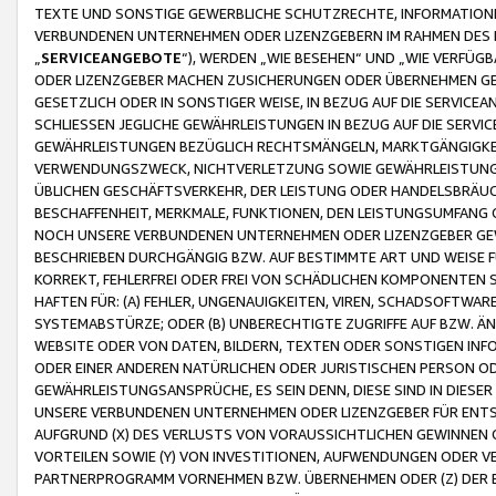
TEXTE UND SONSTIGE GEWERBLICHE SCHUTZRECHTE, INFORMATIONE
VERBUNDENEN UNTERNEHMEN ODER LIZENZGEBERN IM RAHMEN DES
„
SERVICEANGEBOTE
“), WERDEN „WIE BESEHEN“ UND „WIE VERFÜ
ODER LIZENZGEBER MACHEN ZUSICHERUNGEN ODER ÜBERNEHMEN GEW
GESETZLICH ODER IN SONSTIGER WEISE, IN BEZUG AUF DIE SERVI
SCHLIESSEN JEGLICHE GEWÄHRLEISTUNGEN IN BEZUG AUF DIE SERVI
GEWÄHRLEISTUNGEN BEZÜGLICH RECHTSMÄNGELN, MARKTGÄNGIGKEIT
VERWENDUNGSZWECK, NICHTVERLETZUNG SOWIE GEWÄHRLEISTUNGEN 
ÜBLICHEN GESCHÄFTSVERKEHR, DER LEISTUNG ODER HANDELSBRÄUCH
BESCHAFFENHEIT, MERKMALE, FUNKTIONEN, DEN LEISTUNGSUMFANG 
NOCH UNSERE VERBUNDENEN UNTERNEHMEN ODER LIZENZGEBER GEWÄ
BESCHRIEBEN DURCHGÄNGIG BZW. AUF BESTIMMTE ART UND WEISE
KORREKT, FEHLERFREI ODER FREI VON SCHÄDLICHEN KOMPONENTEN
HAFTEN FÜR: (A) FEHLER, UNGENAUIGKEITEN, VIREN, SCHADSOFTW
SYSTEMABSTÜRZE; ODER (B) UNBERECHTIGTE ZUGRIFFE AUF BZW. 
WEBSITE ODER VON DATEN, BILDERN, TEXTEN ODER SONSTIGEN INF
ODER EINER ANDEREN NATÜRLICHEN ODER JURISTISCHEN PERSON OD
GEWÄHRLEISTUNGSANSPRÜCHE, ES SEIN DENN, DIESE SIND IN DIES
UNSERE VERBUNDENEN UNTERNEHMEN ODER LIZENZGEBER FÜR EN
AUFGRUND (X) DES VERLUSTS VON VORAUSSICHTLICHEN GEWINNEN
VORTEILEN SOWIE (Y) VON INVESTITIONEN, AUFWENDUNGEN ODER VE
PARTNERPROGRAMM VORNEHMEN BZW. ÜBERNEHMEN ODER (Z) DER 