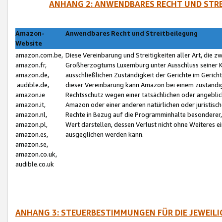
ANHANG 2: ANWENDBARES RECHT UND STRE
Amazon-
Anwendbares Recht und Streitbeilegung
Website
amazon.com.be,
Diese Vereinbarung und Streitigkeiten aller Art, die 
amazon.fr,
Großherzogtums Luxemburg unter Ausschluss seiner Kol
amazon.de,
ausschließlichen Zuständigkeit der Gerichte im Geri
audible.de,
dieser Vereinbarung kann Amazon bei einem zuständig
amazon.ie
Rechtsschutz wegen einer tatsächlichen oder angebli
amazon.it,
Amazon oder einer anderen natürlichen oder juristisc
amazon.nl,
Rechte in Bezug auf die Programminhalte besonderer,
amazon.pl,
Wert darstellen, dessen Verlust nicht ohne Weiteres e
amazon.es,
ausgeglichen werden kann.
amazon.se,
amazon.co.uk,
audible.co.uk
ANHANG 3: STEUERBESTIMMUNGEN FÜR DIE JEWEIL