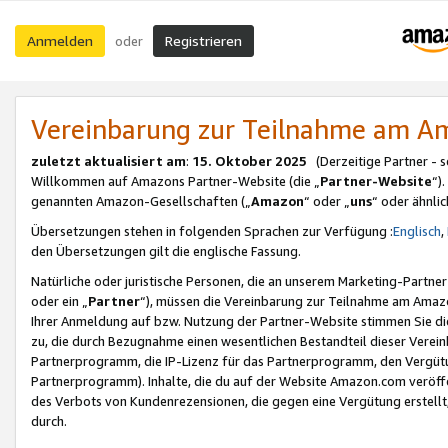
Anmelden
Registrieren
oder
Vereinbarung zur Teilnahme am 
zuletzt aktualisiert am
:
15. Oktober 2025
(Derzeitige Partner - 
Willkommen auf Amazons Partner-Website (die „
Partner-Website
“)
genannten Amazon-Gesellschaften („
Amazon
“ oder „
uns
“ oder ähnli
Übersetzungen stehen in folgenden Sprachen zur Verfügung :
Englisch
,
den Übersetzungen gilt die englische Fassung.
Natürliche oder juristische Personen, die an unserem Marketing-Partn
oder ein „
Partner
“), müssen die Vereinbarung zur Teilnahme am Ama
Ihrer Anmeldung auf bzw. Nutzung der Partner-Website stimmen Sie die
zu, die durch Bezugnahme einen wesentlichen Bestandteil dieser Verei
Partnerprogramm, die IP-Lizenz für das Partnerprogramm, den Vergütu
Partnerprogramm). Inhalte, die du auf der Website Amazon.com veröffe
des Verbots von Kundenrezensionen, die gegen eine Vergütung erstellt, 
durch.