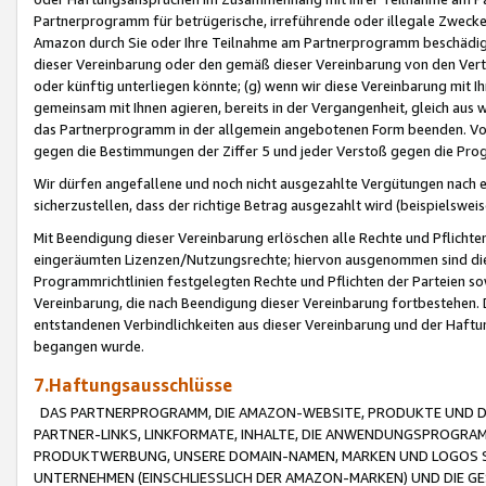
Partnerprogramm für betrügerische, irreführende oder illegale Zwecke
Amazon durch Sie oder Ihre Teilnahme am Partnerprogramm beschädig
dieser Vereinbarung oder den gemäß dieser Vereinbarung von den Vertr
oder künftig unterliegen könnte; (g) wenn wir diese Vereinbarung mit I
gemeinsam mit Ihnen agieren, bereits in der Vergangenheit, gleich aus
das Partnerprogramm in der allgemein angebotenen Form beenden. Vors
gegen die Bestimmungen der Ziffer 5 und jeder Verstoß gegen die Prog
Wir dürfen angefallene und noch nicht ausgezahlte Vergütungen nach 
sicherzustellen, dass der richtige Betrag ausgezahlt wird (beispielsw
Mit Beendigung dieser Vereinbarung erlöschen alle Rechte und Pflichte
eingeräumten Lizenzen/Nutzungsrechte; hiervon ausgenommen sind die in 
Programmrichtlinien festgelegten Rechte und Pflichten der Parteien sow
Vereinbarung, die nach Beendigung dieser Vereinbarung fortbestehen. D
entstandenen Verbindlichkeiten aus dieser Vereinbarung und der Haft
begangen wurde.
7.Haftungsausschlüsse
DAS PARTNERPROGRAMM, DIE AMAZON-WEBSITE, PRODUKTE UND DI
PARTNER-LINKS, LINKFORMATE, INHALTE, DIE ANWENDUNGSPROGR
PRODUKTWERBUNG, UNSERE DOMAIN-NAMEN, MARKEN UND LOGOS S
UNTERNEHMEN (EINSCHLIESSLICH DER AMAZON-MARKEN) UND DIE GE