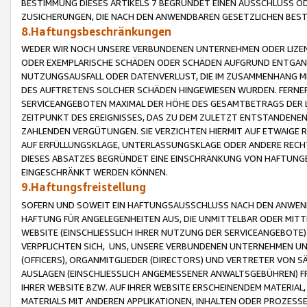
BESTIMMUNG DIESES ARTIKELS 7 BEGRÜNDET EINEN AUSSCHLUSS 
ZUSICHERUNGEN, DIE NACH DEN ANWENDBAREN GESETZLICHEN BE
8.Haftungsbeschränkungen
WEDER WIR NOCH UNSERE VERBUNDENEN UNTERNEHMEN ODER LIZEN
ODER EXEMPLARISCHE SCHÄDEN ODER SCHÄDEN AUFGRUND ENTGANG
NUTZUNGSAUSFALL ODER DATENVERLUST, DIE IM ZUSAMMENHANG MI
DES AUFTRETENS SOLCHER SCHÄDEN HINGEWIESEN WURDEN. FERN
SERVICEANGEBOTEN MAXIMAL DER HÖHE DES GESAMTBETRAGS DER 
ZEITPUNKT DES EREIGNISSES, DAS ZU DEM ZULETZT ENTSTANDENE
ZAHLENDEN VERGÜTUNGEN. SIE VERZICHTEN HIERMIT AUF ETWAIGE 
AUF ERFÜLLUNGSKLAGE, UNTERLASSUNGSKLAGE ODER ANDERE RECHT
DIESES ABSATZES BEGRÜNDET EINE EINSCHRÄNKUNG VON HAFTUNG
EINGESCHRÄNKT WERDEN KÖNNEN.
9.Haftungsfreistellung
SOFERN UND SOWEIT EIN HAFTUNGSAUSSCHLUSS NACH DEN ANWENDB
HAFTUNG FÜR ANGELEGENHEITEN AUS, DIE UNMITTELBAR ODER MITT
WEBSITE (EINSCHLIESSLICH IHRER NUTZUNG DER SERVICEANGEBOTE)
VERPFLICHTEN SICH, UNS, UNSERE VERBUNDENEN UNTERNEHMEN UN
(OFFICERS), ORGANMITGLIEDER (DIRECTORS) UND VERTRETER VON 
AUSLAGEN (EINSCHLIESSLICH ANGEMESSENER ANWALTSGEBÜHREN) FR
IHRER WEBSITE BZW. AUF IHRER WEBSITE ERSCHEINENDEM MATERIAL
MATERIALS MIT ANDEREN APPLIKATIONEN, INHALTEN ODER PROZESSE