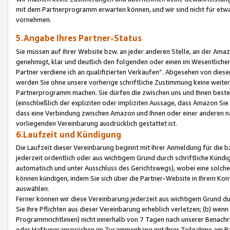
mit dem Partnerprogramm erwarten können, und wir sind nicht für etwa
vornehmen.
5.Angabe Ihres Partner-Status
Sie müssen auf Ihrer Website bzw. an jeder anderen Stelle, an der Am
genehmigt, klar und deutlich den folgenden oder einen im Wesentlichen
Partner verdiene ich an qualifizierten Verkäufen“. Abgesehen von die
werden Sie ohne unsere vorherige schriftliche Zustimmung keine weite
Partnerprogramm machen. Sie dürfen die zwischen uns und Ihnen best
(einschließlich der expliziten oder impliziten Aussage, dass Amazon Si
dass eine Verbindung zwischen Amazon und Ihnen oder einer anderen natü
vorliegenden Vereinbarung ausdrücklich gestattet ist.
6.Laufzeit und Kündigung
Die Laufzeit dieser Vereinbarung beginnt mit Ihrer Anmeldung für die 
jederzeit ordentlich oder aus wichtigem Grund durch schriftliche Kündi
automatisch und unter Ausschluss des Gerichtswegs), wobei eine solch
können kündigen, indem Sie sich über die Partner-Website in Ihrem Ko
auswählen.
Ferner können wir diese Vereinbarung jederzeit aus wichtigem Grund dur
Sie Ihre Pflichten aus dieser Vereinbarung erheblich verletzen; (b) wen
Programmrichtlinien) nicht innerhalb von 7 Tagen nach unserer Benachr
oder Haftungsansprüchen im Zusammenhang mit Ihrer Teilnahme am Pa