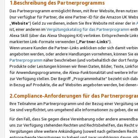
1.Beschreibung des Partnerprogramms
Das Partnerprogramm ermöglicht Ihnen, mit Ihrer Website, Ihren nutzer
(nur verfügbar für Partner, die eine Partner-ID für die Amazon UK We
„
Website
“) Geld zu verdienen, indem Sie Ihre Website mit einer der in
ist, einer anderen im
Vergütungskatalog für das Partnerprogramm
enth
Alexa Skill (über das Alexa Shopping Kit) verlinken. Entsprechende Lin
markierten Link-Formate verwenden („
Partner-Links
“).
Wenn unsere Kunden die Partner-Links anklicken oder sich damit verbi
angeboten werden, oder andere Handlungen vornehmen, können Sie eine
Partnerprogramm
näher beschrieben (und vorbehaltlich der dort festg
Produkte oder Leistungen können wir Ihnen Daten, Bilder, Texte, Linkfo
für Anwendungsprogramme, die Alexa-Funktionalität und weitere Inf
zur Verfügung stellen. Der Begriff „Programminhalte“ bezieht sich dabe
in Bezug auf Produkte, die auf Websites angeboten werden, bei denen 
2.Compliance-Anforderungen für das Partnerprog
Ihre Teilnahme am Partnerprogramm und der Bezug einer Vergütung setz
Sie sind verpflichtet, uns umgehend alle Informationen zu geben, die w
Für den Fall, dass Sie gegen diese Vereinbarung oder andere anwendba
uns zur Verfügung stehenden Rechten und Rechtsbehelfen, das Recht vo
Vergütungen ohne weitere Ankündigung (soweit nach geltendem Recht z
entsprechende Vergütungen zu haben) und zwar unabhängig davon, ob 