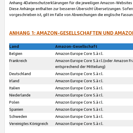
Anhang 4Datenschutzerklärungen für die jeweiligen Amazon-Websites
Diese Anhänge enthalten zur besseren Übersicht Übersetzungen. Sofe
vorgeschrieben ist, gilt im Falle von Abweichungen die englische Fass
ANHANG 1: AMAZON-GESELLSCHAFTEN UND AMAZO
Land
Amazon-Gesellschaft
Belgien
Amazon Europe Core S.à r.l.
Frankreich
Amazon Europe Core S.à r.l.(oder Amazon Fr
entsprechend der Mitteilung)
Deutschland
Amazon Europe Core S.à r.l.
Irland
Amazon Europe Core S.à r.l.
Italien
Amazon Europe Core S.à r.l.
Niederlande
Amazon Europe Core S.à r.l.
Polen
Amazon Europe Core S.à r.l.
Spanien
Amazon Europe Core S.à r.l.
Schweden
Amazon Europe Core S.à r.l.
Vereinigtes Königreich
Amazon Europe Core S.à r.l.