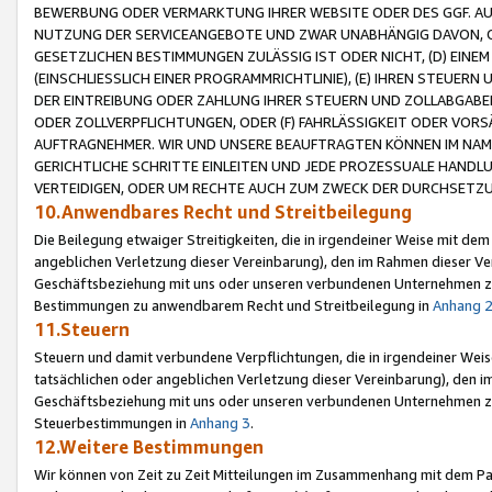
BEWERBUNG ODER VERMARKTUNG IHRER WEBSITE ODER DES GGF. AUF 
NUTZUNG DER SERVICEANGEBOTE UND ZWAR UNABHÄNGIG DAVON, O
GESETZLICHEN BESTIMMUNGEN ZULÄSSIG IST ODER NICHT, (D) EINE
(EINSCHLIESSLICH EINER PROGRAMMRICHTLINIE), (E) IHREN STEUER
DER EINTREIBUNG ODER ZAHLUNG IHRER STEUERN UND ZOLLABGAB
ODER ZOLLVERPFLICHTUNGEN, ODER (F) FAHRLÄSSIGKEIT ODER VORS
AUFTRAGNEHMER. WIR UND UNSERE BEAUFTRAGTEN KÖNNEN IM NAME
GERICHTLICHE SCHRITTE EINLEITEN UND JEDE PROZESSUALE HAND
VERTEIDIGEN, ODER UM RECHTE AUCH ZUM ZWECK DER DURCHSETZU
10.Anwendbares Recht und Streitbeilegung
Die Beilegung etwaiger Streitigkeiten, die in irgendeiner Weise mit de
angeblichen Verletzung dieser Vereinbarung), den im Rahmen dieser Ve
Geschäftsbeziehung mit uns oder unseren verbundenen Unternehmen zu
Bestimmungen zu anwendbarem Recht und Streitbeilegung in
Anhang 
11.Steuern
Steuern und damit verbundene Verpflichtungen, die in irgendeiner Wei
tatsächlichen oder angeblichen Verletzung dieser Vereinbarung), den 
Geschäftsbeziehung mit uns oder unseren verbundenen Unternehmen z
Steuerbestimmungen in
Anhang 3
.
12.Weitere Bestimmungen
Wir können von Zeit zu Zeit Mitteilungen im Zusammenhang mit dem Par