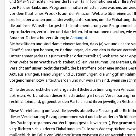
und SMS-Nachrichten. Ferner dürfen wir (a) Informationen über Ihre We
von Partner-Links und Programminhalten erhalten überwachen, aufzei
vor dem Kauf eines Produkts auf der Amazon-Website über einen auf Ih
prüfen, überwachen und anderweitig untersuchen, um die Einhaltung dies
die auf Ihrer Website dargestellte Implementierung von Programminhalt
reproduzieren, verbreiten und darstellen. Informationen darüber, wie w
Amazon-Datenschutzerklärung in
Anhang 4
.
Sie bestätigen und sind damit einverstanden, dass (a) wir und unsere 
(Traffic) anregen können, zu Bedingungen, die von den in dieser Vere
Unternehmen jederzeit (unmittelbar oder mittelbar) Websites oder Appl
Ihrer Website im Wettbewerb stehen, (c) ein Versäumnis unsererseits, I
Verzicht auf unser Recht darstellt, die betroffene oder eine andere B
Aktualisierungen, Handlungen und Zustimmungen, die wir ggf. im Rahme
vorgenommen bzw. erteilt werden und nur wirksam sind, wenn sie schri
Ohne die ausdrückliche vorherige schriftliche Zustimmung von Amazon
abtreten. Vorbehaltlich dieser Einschränkung ist diese Vereinbarung f
rechtlich bindend, gegenüber den Parteien und ihren jeweiligen Rech
Diese Vereinbarung umfasst die jeweils aktuellste Fassung aller Richtli
dieser Vereinbarung Bezug genommen wird und alle anderen Richtlinie
des Partnerprogramms zur Verfügung gestellt werden („
Programmric
verpflichten sich zu deren Einhaltung. Im Falle von Widersprüchen zwi
maßgeblich. Im Falle von Widersprüchen zwischen dieser Vereinbarun