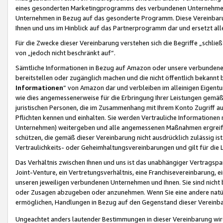
eines gesonderten Marketingprogramms des verbundenen Unternehmens
Unternehmen in Bezug auf das gesonderte Programm. Diese Vereinbarung
Ihnen und uns im Hinblick auf das Partnerprogramm dar und ersetzt al
Für die Zwecke dieser Vereinbarung verstehen sich die Begriffe „schließ
von „jedoch nicht beschränkt auf“.
Sämtliche Informationen in Bezug auf Amazon oder unsere verbunde
bereitstellen oder zugänglich machen und die nicht öffentlich bekannt bz
Informationen
“ von Amazon dar und verbleiben im alleinigen Eigent
wie dies angemessenerweise für die Erbringung Ihrer Leistungen gemäß d
juristischen Personen, die im Zusammenhang mit Ihrem Konto Zugriff au
Pflichten kennen und einhalten. Sie werden Vertrauliche Informationen 
Unternehmen) weitergeben und alle angemessenen Maßnahmen ergreifen
schützen, die gemäß dieser Vereinbarung nicht ausdrücklich zulässig is
Vertraulichkeits- oder Geheimhaltungsvereinbarungen und gilt für die
Das Verhältnis zwischen Ihnen und uns ist das unabhängiger Vertragspa
Joint-Venture, ein Vertretungsverhältnis, eine Franchisevereinbarung, 
unseren jeweiligen verbundenen Unternehmen und Ihnen. Sie sind ni
oder Zusagen abzugeben oder anzunehmen. Wenn Sie eine andere natürli
ermöglichen, Handlungen in Bezug auf den Gegenstand dieser Vereinbar
Ungeachtet anders lautender Bestimmungen in dieser Vereinbarung wird