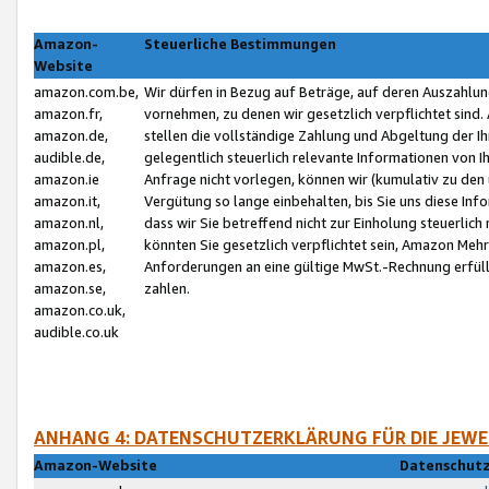
Amazon-
Steuerliche Bestimmungen
Website
amazon.com.be,
Wir dürfen in Bezug auf Beträge, auf deren Auszahlun
amazon.fr,
vornehmen, zu denen wir gesetzlich verpflichtet sind
amazon.de,
stellen die vollständige Zahlung und Abgeltung der 
audible.de,
gelegentlich steuerlich relevante Informationen von I
amazon.ie
Anfrage nicht vorlegen, können wir (kumulativ zu de
amazon.it,
Vergütung so lange einbehalten, bis Sie uns diese Inf
amazon.nl,
dass wir Sie betreffend nicht zur Einholung steuerlich 
amazon.pl,
könnten Sie gesetzlich verpflichtet sein, Amazon Meh
amazon.es,
Anforderungen an eine gültige MwSt.-Rechnung erfüllt
amazon.se,
zahlen.
amazon.co.uk,
audible.co.uk
ANHANG 4: DATENSCHUTZERKLÄRUNG FÜR DIE JEWE
Amazon-Website
Datenschutz