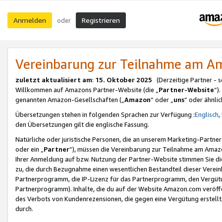
Anmelden
Registrieren
oder
Vereinbarung zur Teilnahme am 
zuletzt aktualisiert am
:
15. Oktober 2025
(Derzeitige Partner - 
Willkommen auf Amazons Partner-Website (die „
Partner-Website
“)
genannten Amazon-Gesellschaften („
Amazon
“ oder „
uns
“ oder ähnli
Übersetzungen stehen in folgenden Sprachen zur Verfügung :
Englisch
,
den Übersetzungen gilt die englische Fassung.
Natürliche oder juristische Personen, die an unserem Marketing-Partn
oder ein „
Partner
“), müssen die Vereinbarung zur Teilnahme am Ama
Ihrer Anmeldung auf bzw. Nutzung der Partner-Website stimmen Sie die
zu, die durch Bezugnahme einen wesentlichen Bestandteil dieser Verei
Partnerprogramm, die IP-Lizenz für das Partnerprogramm, den Vergütu
Partnerprogramm). Inhalte, die du auf der Website Amazon.com veröffe
des Verbots von Kundenrezensionen, die gegen eine Vergütung erstellt, 
durch.