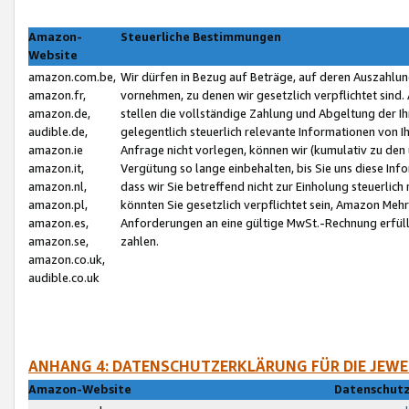
Amazon-
Steuerliche Bestimmungen
Website
amazon.com.be,
Wir dürfen in Bezug auf Beträge, auf deren Auszahlun
amazon.fr,
vornehmen, zu denen wir gesetzlich verpflichtet sind
amazon.de,
stellen die vollständige Zahlung und Abgeltung der 
audible.de,
gelegentlich steuerlich relevante Informationen von I
amazon.ie
Anfrage nicht vorlegen, können wir (kumulativ zu de
amazon.it,
Vergütung so lange einbehalten, bis Sie uns diese Inf
amazon.nl,
dass wir Sie betreffend nicht zur Einholung steuerlich 
amazon.pl,
könnten Sie gesetzlich verpflichtet sein, Amazon Meh
amazon.es,
Anforderungen an eine gültige MwSt.-Rechnung erfüllt
amazon.se,
zahlen.
amazon.co.uk,
audible.co.uk
ANHANG 4: DATENSCHUTZERKLÄRUNG FÜR DIE JEWE
Amazon-Website
Datenschutz