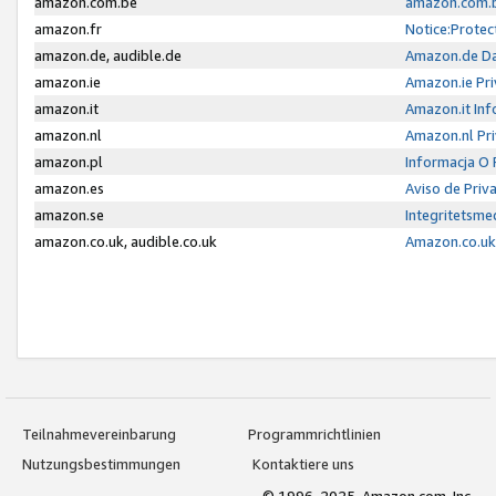
amazon.com.be
amazon.com.b
amazon.fr
Notice:Protec
amazon.de, audible.de
Amazon.de Da
amazon.ie
Amazon.ie Pri
amazon.it
Amazon.it Inf
amazon.nl
Amazon.nl Pri
amazon.pl
Informacja O
amazon.es
Aviso de Priv
amazon.se
Integritetsm
amazon.co.uk, audible.co.uk
Amazon.co.uk 
Teilnahmevereinbarung
Programmrichtlinien
Nutzungsbestimmungen
Kontaktiere uns