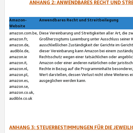
ANHANG 2: ANWENDBARES RECHT UND STRE
Amazon-
Anwendbares Recht und Streitbeilegung
Website
amazon.com.be,
Diese Vereinbarung und Streitigkeiten aller Art, die 
amazon.fr,
Großherzogtums Luxemburg unter Ausschluss seiner Kol
amazon.de,
ausschließlichen Zuständigkeit der Gerichte im Geri
audible.de,
dieser Vereinbarung kann Amazon bei einem zuständig
amazon.ie
Rechtsschutz wegen einer tatsächlichen oder angebli
amazon.it,
Amazon oder einer anderen natürlichen oder juristisc
amazon.nl,
Rechte in Bezug auf die Programminhalte besonderer,
amazon.pl,
Wert darstellen, dessen Verlust nicht ohne Weiteres e
amazon.es,
ausgeglichen werden kann.
amazon.se,
amazon.co.uk,
audible.co.uk
ANHANG 3: STEUERBESTIMMUNGEN FÜR DIE JEWEIL