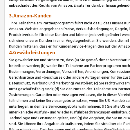
unbeschadet des Rechts von Amazon, Ersatz für darüber hinausgehen
3.Amazon-Kunden
Ihre Teilnahme am Partnerprogramm führt nicht dazu, dass unsere Kun
Amazon-Website angegebenen Preise, Verkaufsbedingungen, Regeln, Ri
Produktverkäufe für diese Kunden und können jederzeit geändert werde
sich einer unserer Kunden in einer Angelegenheit an Sie wenden, die 
Kunden mitteilen, dass er für Kundenservice-Fragen den auf der Ama
4.Gewährleistungen
Sie gewährleisten und sichern zu, dass (a) Sie gemäß dieser Vereinba
betreiben werden; (b) weder Ihre Teilnahme am Partnerprogramm noch d
Bestimmungen, Verordnungen, Vorschriften, Anordnungen, Konzessionen,
Gerichtsurteile und -beschlüsse oder andere Auflagen einer für Sie zu
Datenschutz, Werbung und Marketing) verstoßen; (c) Sie rechtswirksam 
nicht geschäftsfähig sind); (d) Sie den Nutzen der Teilnahme am Partne
Zusicherungen, Garantien oder Aussagen verlassen, die in dieser Verein
teilnehmen und keine Serviceangebote nutzen, wenn Sie US-Handelssa
unterliegen, in dem Sie Serviceangebote wahrnehmen; (f) Sie alle US
amerikanische Ausfuhr- und Wiederausfuhrbeschränkungen einhalten, 
Technologie und Leistungen gelten, und (g) die Angaben, die Sie im 
sind. Sie können Ihre Angaben aktualisieren, indem Sie sich über die 
Wir machen keine Zusicherungen und übernehmen keine Gewährleistun