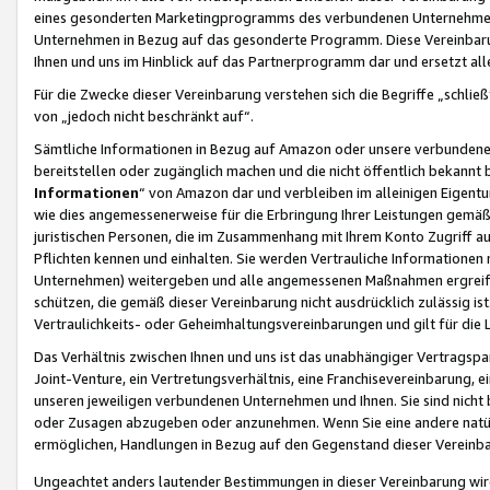
eines gesonderten Marketingprogramms des verbundenen Unternehmens
Unternehmen in Bezug auf das gesonderte Programm. Diese Vereinbarung
Ihnen und uns im Hinblick auf das Partnerprogramm dar und ersetzt al
Für die Zwecke dieser Vereinbarung verstehen sich die Begriffe „schließ
von „jedoch nicht beschränkt auf“.
Sämtliche Informationen in Bezug auf Amazon oder unsere verbunde
bereitstellen oder zugänglich machen und die nicht öffentlich bekannt bz
Informationen
“ von Amazon dar und verbleiben im alleinigen Eigent
wie dies angemessenerweise für die Erbringung Ihrer Leistungen gemäß d
juristischen Personen, die im Zusammenhang mit Ihrem Konto Zugriff au
Pflichten kennen und einhalten. Sie werden Vertrauliche Informationen 
Unternehmen) weitergeben und alle angemessenen Maßnahmen ergreifen
schützen, die gemäß dieser Vereinbarung nicht ausdrücklich zulässig is
Vertraulichkeits- oder Geheimhaltungsvereinbarungen und gilt für die
Das Verhältnis zwischen Ihnen und uns ist das unabhängiger Vertragspa
Joint-Venture, ein Vertretungsverhältnis, eine Franchisevereinbarung, 
unseren jeweiligen verbundenen Unternehmen und Ihnen. Sie sind ni
oder Zusagen abzugeben oder anzunehmen. Wenn Sie eine andere natürli
ermöglichen, Handlungen in Bezug auf den Gegenstand dieser Vereinbar
Ungeachtet anders lautender Bestimmungen in dieser Vereinbarung wird