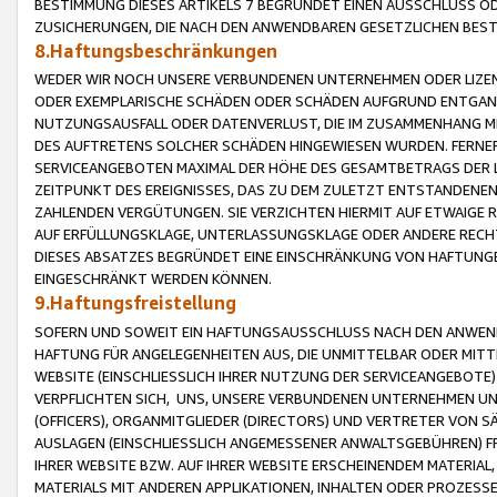
BESTIMMUNG DIESES ARTIKELS 7 BEGRÜNDET EINEN AUSSCHLUSS 
ZUSICHERUNGEN, DIE NACH DEN ANWENDBAREN GESETZLICHEN BE
8.Haftungsbeschränkungen
WEDER WIR NOCH UNSERE VERBUNDENEN UNTERNEHMEN ODER LIZEN
ODER EXEMPLARISCHE SCHÄDEN ODER SCHÄDEN AUFGRUND ENTGANG
NUTZUNGSAUSFALL ODER DATENVERLUST, DIE IM ZUSAMMENHANG MI
DES AUFTRETENS SOLCHER SCHÄDEN HINGEWIESEN WURDEN. FERN
SERVICEANGEBOTEN MAXIMAL DER HÖHE DES GESAMTBETRAGS DER 
ZEITPUNKT DES EREIGNISSES, DAS ZU DEM ZULETZT ENTSTANDENE
ZAHLENDEN VERGÜTUNGEN. SIE VERZICHTEN HIERMIT AUF ETWAIGE 
AUF ERFÜLLUNGSKLAGE, UNTERLASSUNGSKLAGE ODER ANDERE RECHT
DIESES ABSATZES BEGRÜNDET EINE EINSCHRÄNKUNG VON HAFTUNG
EINGESCHRÄNKT WERDEN KÖNNEN.
9.Haftungsfreistellung
SOFERN UND SOWEIT EIN HAFTUNGSAUSSCHLUSS NACH DEN ANWENDB
HAFTUNG FÜR ANGELEGENHEITEN AUS, DIE UNMITTELBAR ODER MITT
WEBSITE (EINSCHLIESSLICH IHRER NUTZUNG DER SERVICEANGEBOTE)
VERPFLICHTEN SICH, UNS, UNSERE VERBUNDENEN UNTERNEHMEN UN
(OFFICERS), ORGANMITGLIEDER (DIRECTORS) UND VERTRETER VON 
AUSLAGEN (EINSCHLIESSLICH ANGEMESSENER ANWALTSGEBÜHREN) FR
IHRER WEBSITE BZW. AUF IHRER WEBSITE ERSCHEINENDEM MATERIAL
MATERIALS MIT ANDEREN APPLIKATIONEN, INHALTEN ODER PROZESSE