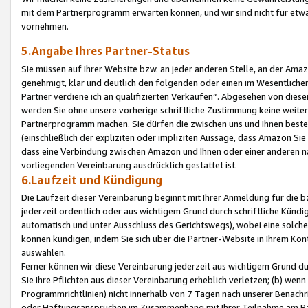
mit dem Partnerprogramm erwarten können, und wir sind nicht für etwa
vornehmen.
5.Angabe Ihres Partner-Status
Sie müssen auf Ihrer Website bzw. an jeder anderen Stelle, an der Am
genehmigt, klar und deutlich den folgenden oder einen im Wesentlichen
Partner verdiene ich an qualifizierten Verkäufen“. Abgesehen von die
werden Sie ohne unsere vorherige schriftliche Zustimmung keine weite
Partnerprogramm machen. Sie dürfen die zwischen uns und Ihnen best
(einschließlich der expliziten oder impliziten Aussage, dass Amazon Si
dass eine Verbindung zwischen Amazon und Ihnen oder einer anderen natü
vorliegenden Vereinbarung ausdrücklich gestattet ist.
6.Laufzeit und Kündigung
Die Laufzeit dieser Vereinbarung beginnt mit Ihrer Anmeldung für die 
jederzeit ordentlich oder aus wichtigem Grund durch schriftliche Kündi
automatisch und unter Ausschluss des Gerichtswegs), wobei eine solch
können kündigen, indem Sie sich über die Partner-Website in Ihrem Ko
auswählen.
Ferner können wir diese Vereinbarung jederzeit aus wichtigem Grund dur
Sie Ihre Pflichten aus dieser Vereinbarung erheblich verletzen; (b) wen
Programmrichtlinien) nicht innerhalb von 7 Tagen nach unserer Benachr
oder Haftungsansprüchen im Zusammenhang mit Ihrer Teilnahme am Pa