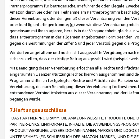
Partnerprogramm für betrügerische, irreführende oder illegale Zwecke
Amazon durch Sie oder Ihre Teilnahme am Partnerprogramm beschädig
dieser Vereinbarung oder den gemäß dieser Vereinbarung von den Vertr
oder künftig unterliegen könnte; (g) wenn wir diese Vereinbarung mit I
gemeinsam mit Ihnen agieren, bereits in der Vergangenheit, gleich aus
das Partnerprogramm in der allgemein angebotenen Form beenden. Vors
gegen die Bestimmungen der Ziffer 5 und jeder Verstoß gegen die Prog
Wir dürfen angefallene und noch nicht ausgezahlte Vergütungen nach 
sicherzustellen, dass der richtige Betrag ausgezahlt wird (beispielsw
Mit Beendigung dieser Vereinbarung erlöschen alle Rechte und Pflichte
eingeräumten Lizenzen/Nutzungsrechte; hiervon ausgenommen sind die in 
Programmrichtlinien festgelegten Rechte und Pflichten der Parteien sow
Vereinbarung, die nach Beendigung dieser Vereinbarung fortbestehen. D
entstandenen Verbindlichkeiten aus dieser Vereinbarung und der Haft
begangen wurde.
7.Haftungsausschlüsse
DAS PARTNERPROGRAMM, DIE AMAZON-WEBSITE, PRODUKTE UND DI
PARTNER-LINKS, LINKFORMATE, INHALTE, DIE ANWENDUNGSPROGR
PRODUKTWERBUNG, UNSERE DOMAIN-NAMEN, MARKEN UND LOGOS S
UNTERNEHMEN (EINSCHLIESSLICH DER AMAZON-MARKEN) UND DIE GE