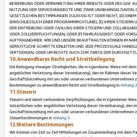
BEWERBUNG ODER VERMARKTUNG IHRER WEBSITE ODER DES GGF. AUF 
NUTZUNG DER SERVICEANGEBOTE UND ZWAR UNABHÄNGIG DAVON, O
GESETZLICHEN BESTIMMUNGEN ZULÄSSIG IST ODER NICHT, (D) EINE
(EINSCHLIESSLICH EINER PROGRAMMRICHTLINIE), (E) IHREN STEUER
DER EINTREIBUNG ODER ZAHLUNG IHRER STEUERN UND ZOLLABGAB
ODER ZOLLVERPFLICHTUNGEN, ODER (F) FAHRLÄSSIGKEIT ODER VORS
AUFTRAGNEHMER. WIR UND UNSERE BEAUFTRAGTEN KÖNNEN IM NAME
GERICHTLICHE SCHRITTE EINLEITEN UND JEDE PROZESSUALE HAND
VERTEIDIGEN, ODER UM RECHTE AUCH ZUM ZWECK DER DURCHSETZU
10.Anwendbares Recht und Streitbeilegung
Die Beilegung etwaiger Streitigkeiten, die in irgendeiner Weise mit de
angeblichen Verletzung dieser Vereinbarung), den im Rahmen dieser Ve
Geschäftsbeziehung mit uns oder unseren verbundenen Unternehmen zu
Bestimmungen zu anwendbarem Recht und Streitbeilegung in
Anhang 
11.Steuern
Steuern und damit verbundene Verpflichtungen, die in irgendeiner Wei
tatsächlichen oder angeblichen Verletzung dieser Vereinbarung), den 
Geschäftsbeziehung mit uns oder unseren verbundenen Unternehmen z
Steuerbestimmungen in
Anhang 3
.
12.Weitere Bestimmungen
Wir können von Zeit zu Zeit Mitteilungen im Zusammenhang mit dem Par