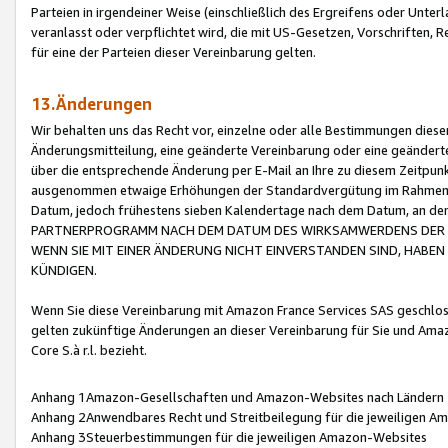
Parteien in irgendeiner Weise (einschließlich des Ergreifens oder Unt
veranlasst oder verpflichtet wird, die mit US-Gesetzen, Vorschriften,
für eine der Parteien dieser Vereinbarung gelten.
13.Änderungen
Wir behalten uns das Recht vor, einzelne oder alle Bestimmungen diese
Änderungsmitteilung, eine geänderte Vereinbarung oder eine geänderte 
über die entsprechende Änderung per E-Mail an Ihre zu diesem Zeitpun
ausgenommen etwaige Erhöhungen der Standardvergütung im Rahmen
Datum, jedoch frühestens sieben Kalendertage nach dem Datum, an de
PARTNERPROGRAMM NACH DEM DATUM DES WIRKSAMWERDENS DER Ä
WENN SIE MIT EINER ÄNDERUNG NICHT EINVERSTANDEN SIND, HABEN S
KÜNDIGEN.
Wenn Sie diese Vereinbarung mit Amazon France Services SAS geschlo
gelten zukünftige Änderungen an dieser Vereinbarung für Sie und Ama
Core S.à r.l. bezieht.
Anhang 1Amazon-Gesellschaften und Amazon-Websites nach Ländern
Anhang 2Anwendbares Recht und Streitbeilegung für die jeweiligen 
Anhang 3Steuerbestimmungen für die jeweiligen Amazon-Websites