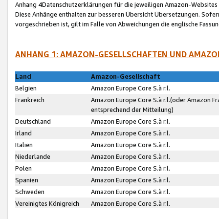
Anhang 4Datenschutzerklärungen für die jeweiligen Amazon-Websites
Diese Anhänge enthalten zur besseren Übersicht Übersetzungen. Sofe
vorgeschrieben ist, gilt im Falle von Abweichungen die englische Fass
ANHANG 1: AMAZON-GESELLSCHAFTEN UND AMAZO
Land
Amazon-Gesellschaft
Belgien
Amazon Europe Core S.à r.l.
Frankreich
Amazon Europe Core S.à r.l.(oder Amazon Fr
entsprechend der Mitteilung)
Deutschland
Amazon Europe Core S.à r.l.
Irland
Amazon Europe Core S.à r.l.
Italien
Amazon Europe Core S.à r.l.
Niederlande
Amazon Europe Core S.à r.l.
Polen
Amazon Europe Core S.à r.l.
Spanien
Amazon Europe Core S.à r.l.
Schweden
Amazon Europe Core S.à r.l.
Vereinigtes Königreich
Amazon Europe Core S.à r.l.