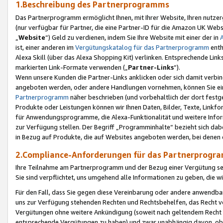
1.Beschreibung des Partnerprogramms
Das Partnerprogramm ermöglicht Ihnen, mit Ihrer Website, Ihren nutzer
(nur verfügbar für Partner, die eine Partner-ID für die Amazon UK We
„
Website
“) Geld zu verdienen, indem Sie Ihre Website mit einer der in
ist, einer anderen im
Vergütungskatalog für das Partnerprogramm
enth
Alexa Skill (über das Alexa Shopping Kit) verlinken. Entsprechende Lin
markierten Link-Formate verwenden („
Partner-Links
“).
Wenn unsere Kunden die Partner-Links anklicken oder sich damit verbi
angeboten werden, oder andere Handlungen vornehmen, können Sie eine
Partnerprogramm
näher beschrieben (und vorbehaltlich der dort festg
Produkte oder Leistungen können wir Ihnen Daten, Bilder, Texte, Linkfo
für Anwendungsprogramme, die Alexa-Funktionalität und weitere Inf
zur Verfügung stellen. Der Begriff „Programminhalte“ bezieht sich dabe
in Bezug auf Produkte, die auf Websites angeboten werden, bei denen 
2.Compliance-Anforderungen für das Partnerprog
Ihre Teilnahme am Partnerprogramm und der Bezug einer Vergütung setz
Sie sind verpflichtet, uns umgehend alle Informationen zu geben, die w
Für den Fall, dass Sie gegen diese Vereinbarung oder andere anwendba
uns zur Verfügung stehenden Rechten und Rechtsbehelfen, das Recht vo
Vergütungen ohne weitere Ankündigung (soweit nach geltendem Recht z
entsprechende Vergütungen zu haben) und zwar unabhängig davon, ob 