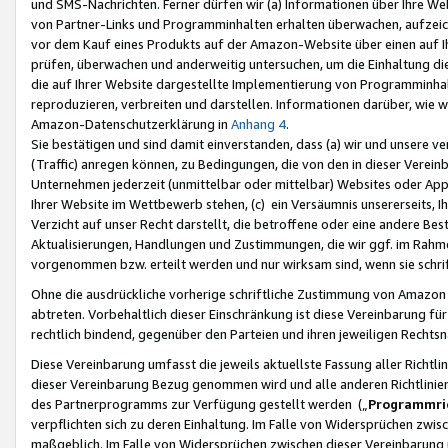
und SMS-Nachrichten. Ferner dürfen wir (a) Informationen über Ihre We
von Partner-Links und Programminhalten erhalten überwachen, aufzei
vor dem Kauf eines Produkts auf der Amazon-Website über einen auf Ih
prüfen, überwachen und anderweitig untersuchen, um die Einhaltung dies
die auf Ihrer Website dargestellte Implementierung von Programminhalt
reproduzieren, verbreiten und darstellen. Informationen darüber, wie w
Amazon-Datenschutzerklärung in
Anhang 4
.
Sie bestätigen und sind damit einverstanden, dass (a) wir und unsere 
(Traffic) anregen können, zu Bedingungen, die von den in dieser Vere
Unternehmen jederzeit (unmittelbar oder mittelbar) Websites oder Appl
Ihrer Website im Wettbewerb stehen, (c) ein Versäumnis unsererseits, I
Verzicht auf unser Recht darstellt, die betroffene oder eine andere B
Aktualisierungen, Handlungen und Zustimmungen, die wir ggf. im Rahme
vorgenommen bzw. erteilt werden und nur wirksam sind, wenn sie schri
Ohne die ausdrückliche vorherige schriftliche Zustimmung von Amazon
abtreten. Vorbehaltlich dieser Einschränkung ist diese Vereinbarung f
rechtlich bindend, gegenüber den Parteien und ihren jeweiligen Rech
Diese Vereinbarung umfasst die jeweils aktuellste Fassung aller Richtli
dieser Vereinbarung Bezug genommen wird und alle anderen Richtlinie
des Partnerprogramms zur Verfügung gestellt werden („
Programmric
verpflichten sich zu deren Einhaltung. Im Falle von Widersprüchen zwi
maßgeblich. Im Falle von Widersprüchen zwischen dieser Vereinbarun