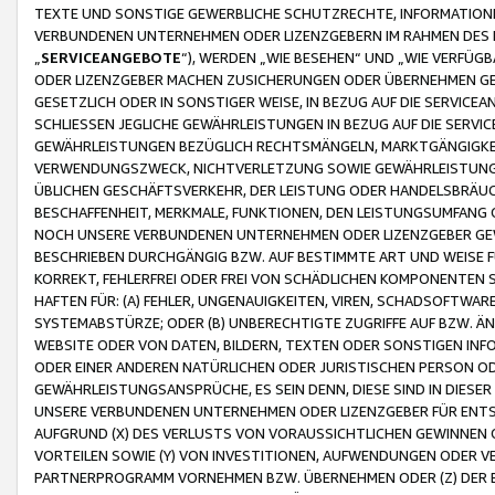
TEXTE UND SONSTIGE GEWERBLICHE SCHUTZRECHTE, INFORMATIONE
VERBUNDENEN UNTERNEHMEN ODER LIZENZGEBERN IM RAHMEN DES
„
SERVICEANGEBOTE
“), WERDEN „WIE BESEHEN“ UND „WIE VERFÜ
ODER LIZENZGEBER MACHEN ZUSICHERUNGEN ODER ÜBERNEHMEN GEW
GESETZLICH ODER IN SONSTIGER WEISE, IN BEZUG AUF DIE SERVI
SCHLIESSEN JEGLICHE GEWÄHRLEISTUNGEN IN BEZUG AUF DIE SERVI
GEWÄHRLEISTUNGEN BEZÜGLICH RECHTSMÄNGELN, MARKTGÄNGIGKEIT
VERWENDUNGSZWECK, NICHTVERLETZUNG SOWIE GEWÄHRLEISTUNGEN 
ÜBLICHEN GESCHÄFTSVERKEHR, DER LEISTUNG ODER HANDELSBRÄUCH
BESCHAFFENHEIT, MERKMALE, FUNKTIONEN, DEN LEISTUNGSUMFANG 
NOCH UNSERE VERBUNDENEN UNTERNEHMEN ODER LIZENZGEBER GEWÄ
BESCHRIEBEN DURCHGÄNGIG BZW. AUF BESTIMMTE ART UND WEISE
KORREKT, FEHLERFREI ODER FREI VON SCHÄDLICHEN KOMPONENTEN
HAFTEN FÜR: (A) FEHLER, UNGENAUIGKEITEN, VIREN, SCHADSOFTW
SYSTEMABSTÜRZE; ODER (B) UNBERECHTIGTE ZUGRIFFE AUF BZW. 
WEBSITE ODER VON DATEN, BILDERN, TEXTEN ODER SONSTIGEN INF
ODER EINER ANDEREN NATÜRLICHEN ODER JURISTISCHEN PERSON OD
GEWÄHRLEISTUNGSANSPRÜCHE, ES SEIN DENN, DIESE SIND IN DIES
UNSERE VERBUNDENEN UNTERNEHMEN ODER LIZENZGEBER FÜR EN
AUFGRUND (X) DES VERLUSTS VON VORAUSSICHTLICHEN GEWINNEN
VORTEILEN SOWIE (Y) VON INVESTITIONEN, AUFWENDUNGEN ODER VE
PARTNERPROGRAMM VORNEHMEN BZW. ÜBERNEHMEN ODER (Z) DER 