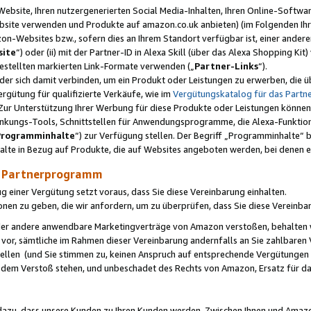
ebsite, Ihren nutzergenerierten Social Media-Inhalten, Ihren Online-Softwar
ebsite verwenden und Produkte auf amazon.co.uk anbieten) (im Folgenden Ihr
-Websites bzw., sofern dies an Ihrem Standort verfügbar ist, einer ander
ite
“) oder (ii) mit der Partner-ID in Alexa Skill (über das Alexa Shopping Ki
estellten markierten Link-Formate verwenden („
Partner-Links
“).
oder sich damit verbinden, um ein Produkt oder Leistungen zu erwerben, di
gütung für qualifizierte Verkäufe, wie im
Vergütungskatalog für das Part
Zur Unterstützung Ihrer Werbung für diese Produkte oder Leistungen können w
linkungs-Tools, Schnittstellen für Anwendungsprogramme, die Alexa-Funktion
Programminhalte
“) zur Verfügung stellen. Der Begriff „Programminhalte“ be
halte in Bezug auf Produkte, die auf Websites angeboten werden, bei denen 
as Partnerprogramm
einer Vergütung setzt voraus, dass Sie diese Vereinbarung einhalten.
ionen zu geben, die wir anfordern, um zu überprüfen, dass Sie diese Vereinba
oder andere anwendbare Marketingverträge von Amazon verstoßen, behalten w
 vor, sämtliche im Rahmen dieser Vereinbarung andernfalls an Sie zahlbare
tellen (und Sie stimmen zu, keinen Anspruch auf entsprechende Vergütungen
 dem Verstoß stehen, und unbeschadet des Rechts von Amazon, Ersatz für 
azu, dass unsere Kunden zu Ihren Kunden werden. Zwischen Ihnen und Amaz