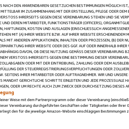
 NACH DEN ANWENDBAREN GESETZLICHEN BESTIMMUNGEN MÖGLICH IST, S
MITTELBAR IM ZUSAMMENHANG MIT DER ERSTELLUNG, PFLEGE ODER DEM BE
ERSTOSS IHRERSEITS GEGEN DIESE VEREINBARUNG STEHEN UND SIE VERP
UND DEREN MITARBEITER, FUNKTIONSTRÄGER (OFFICERS), ORGANMITGLI
N, HAFTUNGEN, KOSTEN UND AUSLAGEN (EINSCHLIESSLICH ANGEMESSENE
HEN MIT (A) IHRER WEBSITE BZW. AUF IHRER WEBSITE ERSCHEINENDEM M
LS MIT ANDEREN APPLIKATIONEN, INHALTEN ODER PROZESSEN, (B) DER 
RMARKTUNG IHRER WEBSITE ODER DES GGF. AUF ODER INNERHALB IHRER W
ABHÄNGIG DAVON, OB DIESE NUTZUNG GEMÄSS DIESER VEREINBARUNG B
EINEM VERSTOSS IHRERSEITS GEGEN EINE BESTIMMUNG DIESER VEREINBARU
D ZOLLABGABEN ODER MIT DER EINTREIBUNG, ZAHLUNG ODER DEM AUSBLEI
FÜLLUNG DER STEUERREGISTRIERUNGSVERPFLICHTUNGEN ODER ZOLLVERPF
W. SEITENS IHRER MITARBEITER ODER AUFTRAGNEHMER. WIR UND UNSERE
ES MANDAT GERICHTLICHE SCHRITTE EINLEITEN UND JEDE PROZESSUALE 
GEN, ODER UM RECHTE AUCH ZUM ZWECK DER DURCHSETZUNG DIESES AR
ilegung
endeiner Weise mit dem Partnerprogramm oder dieser Vereinbarung (einschließl
ieser Vereinbarung durchgeführten Geschäften oder Tätigkeiten oder Ihrer 
iegt den für die jeweilige Amazon-Website einschlägigen Bestimmungen z