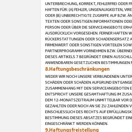
UNTERBRECHUNG, KORREKT, FEHLERFREI ODER 
HAFTEN FÜR: (A) FEHLER, UNGENAUIGKEITEN, 
ODER (B) UNBERECHTIGTE ZUGRIFFE AUF BZW. 
TEXTEN ODER SONSTIGEN INFORMATIONEN ODER 
PERSON ODER ÜBER DIE SERVICEANGEBOTE ERHA
AUSDRÜCKLICH VORGESEHEN. FERNER HAFTEN 
RÜCKERSTATTUNGEN ODER SCHADENSERSATZ AU
FIRMENWERT ODER SONSTIGEN VORTEILEN SOWIE
PARTNERPROGRAMM VORNEHMEN BZW. ÜBERNEHM
DIESES ARTIKELS 7 BEGRÜNDET EINEN AUSSCH
ANWENDBAREN GESETZLICHEN BESTIMMUNGEN 
8.Haftungsbeschränkungen
WEDER WIR NOCH UNSERE VERBUNDENEN UNTERN
SCHÄDEN ODER SCHÄDEN AUFGRUND ENTGANGENE
ZUSAMMENHANG MIT DEN SERVICEANGEBOTEN EN
ENTSPRICHT UNSERE GESAMTHAFTUNG IM ZUSAM
DEM 12-MONATSZEITRAUM UNMITTELBAR VOR DE
GEZAHLTEN ODER NOCH AN SIE ZU ZAHLENDEN V
EINSCHLIESSLICH DES RECHTS AUF ERFÜLLUNGS
BESTIMMUNG DIESES ABSATZES BEGRÜNDET EI
EINGESCHRÄNKT WERDEN KÖNNEN.
9.Haftungsfreistellung