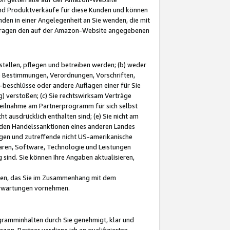
und Produktverkäufe für diese Kunden und können
nden in einer Angelegenheit an Sie wenden, die mit
e-Fragen den auf der Amazon-Website angegebenen
stellen, pflegen und betreiben werden; (b) weder
e Bestimmungen, Verordnungen, Vorschriften,
-beschlüsse oder andere Auflagen einer für Sie
 verstoßen; (c) Sie rechtswirksam Verträge
r Teilnahme am Partnerprogramm für sich selbst
t ausdrücklich enthalten sind; (e) Sie nicht am
den Handelssanktionen eines anderen Landes
gen und zutreffende nicht US-amerikanische
ren, Software, Technologie und Leistungen
sind. Sie können Ihre Angaben aktualisieren,
men, das Sie im Zusammenhang mit dem
 Erwartungen vornehmen.
ogramminhalten durch Sie genehmigt, klar und
zon-Partner verdiene ich an qualifizierten