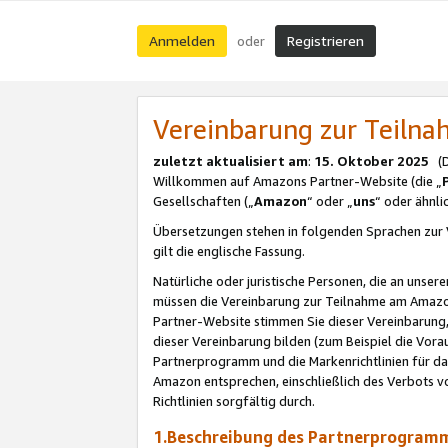
Anmelden
Registrieren
oder
Vereinbarung zur Teil
zuletzt aktualisiert am
:
15. Oktober 2025
(De
Willkommen auf Amazons Partner-Website (die „
Gesellschaften („
Amazon
“ oder „
uns
“ oder ähnl
Übersetzungen stehen in folgenden Sprachen zur 
gilt die englische Fassung.
Natürliche oder juristische Personen, die an uns
müssen die Vereinbarung zur Teilnahme am Amaz
Partner-Website stimmen Sie dieser Vereinbarung,
dieser Vereinbarung bilden (zum Beispiel die Vo
Partnerprogramm und die Markenrichtlinien für da
Amazon entsprechen, einschließlich des Verbots vo
Richtlinien sorgfältig durch.
1.Beschreibung des Partnerprogra