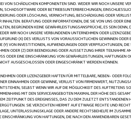
FREI VON SCHÄDLICHEN KOMPONENTEN SIND. WEDER WIR NOCH UNSERE 
VIREN, SCHADSOFTWARE ODER BETRIEBSUNTERBRECHUNGEN, EINSCHLIESSL
ÄNDERUNG ODER LÖSCHUNG, VERNICHTUNG, BESCHÄDIGUNG ODER VERLUST 
INHALTEN. BERATUNG ODER INFORMATIONEN, DIE SIE VON UNS ODER EIN
LTEN, BEGRÜNDEN KEINE GEWÄHRLEISTUNGSANSPRÜCHE, ES SEIN DENN, DI
WEDER WIR NOCH UNSERE VERBUNDENEN UNTERNEHMEN ODER LIZENZGEBE
FGRUND (X) DES VERLUSTS VON VORAUSSICHTLICHEN GEWINNEN ODER 
 (Y) VON INVESTITIONEN, AUFWENDUNGEN ODER VERPFLICHTUNGEN, DIE 
EN ODER (Z) DER BEENDIGUNG ODER AUSSETZUNG IHRER TEILNAHME A
LUSS ODER EINE EINSCHRÄNKUNG VON GEWÄHRLEISTUNGEN, HAFTUNGEN O
NICHT AUSGESCHLOSSEN ODER EINGESCHRÄNKT WERDEN KÖNNEN.
EHMEN ODER LIZENZGEBER HAFTEN FÜR MITTELBARE, NEBEN- ODER FOL
R EINNAHMEN ODER GEWINNE, VERLUST VON FIRMENWERT, NUTZUNGSAU
TSTEHEN, SELBST WENN WIR AUF DIE MÖGLICHKEIT DES AUFTRETENS S
MENHANG MIT DEN SERVICEANGEBOTEN MAXIMAL DER HÖHE DES GESAMT
M ZEITPUNKT DES EREIGNISSES, DAS ZU DEM ZULETZT ENTSTANDENEN 
ERGÜTUNGEN. SIE VERZICHTEN HIERMIT AUF ETWAIGE RECHTE UND RECHT
KLAGE, UNTERLASSUNGSKLAGE ODER ANDERE RECHTSBEHELFE IM ZUSAMME
NE EINSCHRÄNKUNG VON HAFTUNGEN, DIE NACH DEN ANWENDBAREN GESE