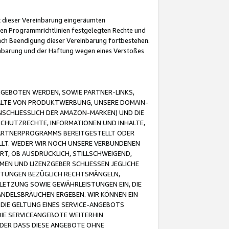
it dieser Vereinbarung eingeräumten
 den Programmrichtlinien festgelegten Rechte und
 nach Beendigung dieser Vereinbarung fortbestehen.
einbarung und der Haftung wegen eines Verstoßes
GEBOTEN WERDEN, SOWIE PARTNER-LINKS,
ALTE VON PRODUKTWERBUNG, UNSERE DOMAIN-
SCHLIESSLICH DER AMAZON-MARKEN) UND DIE
SCHUTZRECHTE, INFORMATIONEN UND INHALTE,
PARTNERPROGRAMMS BEREITGESTELLT ODER
ELLT. WEDER WIR NOCH UNSERE VERBUNDENEN
T, OB AUSDRÜCKLICH, STILLSCHWEIGEND,
MEN UND LIZENZGEBER SCHLIESSEN JEGLICHE
ISTUNGEN BEZÜGLICH RECHTSMÄNGELN,
LETZUNG SOWIE GEWÄHRLEISTUNGEN EIN, DIE
ANDELSBRÄUCHEN ERGEBEN. WIR KÖNNEN EIN
 DIE GELTUNG EINES SERVICE-ANGEBOTS
IE SERVICEANGEBOTE WEITERHIN
ODER DASS DIESE ANGEBOTE OHNE