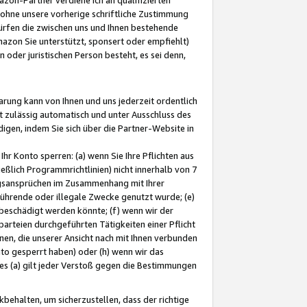
ohne unsere vorherige schriftliche Zustimmung
ürfen die zwischen uns und Ihnen bestehende
mazon Sie unterstützt, sponsert oder empfiehlt)
oder juristischen Person besteht, es sei denn,
arung kann von Ihnen und uns jederzeit ordentlich
t zulässig automatisch und unter Ausschluss des
gen, indem Sie sich über die Partner-Website in
hr Konto sperren: (a) wenn Sie Ihre Pflichten aus
eßlich Programmrichtlinien) nicht innerhalb von 7
ngsansprüchen im Zusammenhang mit Ihrer
ührende oder illegale Zwecke genutzt wurde; (e)
eschädigt werden könnte; (f) wenn wir der
rteien durchgeführten Tätigkeiten einer Pflicht
nen, die unserer Ansicht nach mit Ihnen verbunden
nto gesperrt haben) oder (h) wenn wir das
 (a) gilt jeder Verstoß gegen die Bestimmungen
ehalten, um sicherzustellen, dass der richtige