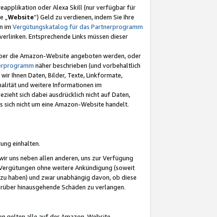
eapplikation oder Alexa Skill (nur verfügbar für
e „
Website
“) Geld zu verdienen, indem Sie Ihre
en im
Vergütungskatalog für das Partnerprogramm
t) verlinken. Entsprechende Links müssen dieser
e über die Amazon-Website angeboten werden, oder
nerprogramm
näher beschrieben (und vorbehaltlich
ir Ihnen Daten, Bilder, Texte, Linkformate,
alität und weitere Informationen im
zieht sich dabei ausdrücklich nicht auf Daten,
es sich nicht um eine Amazon-Website handelt.
rung einhalten.
ir uns neben allen anderen, uns zur Verfügung
n Vergütungen ohne weitere Ankündigung (soweit
 zu haben) und zwar unabhängig davon, ob diese
darüber hinausgehende Schäden zu verlangen.
on gelten alle auf der Amazon-Website