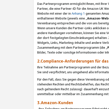
Das Partnerprogramm ermöglicht Ihnen, mit Ihrer W
Partner, die eine Partner-ID für die Amazon UK W
Website mit einer der in
Anhang 1
genannten Amazon
enthaltenen Website (jeweils eine „
Amazon-Webs
Vereinbarung entsprechen und die von uns bereitg
Wenn unsere Kunden die Partner-Links anklicken 
andere Handlungen vornehmen, können Sie eine Ver
der dort festgelegten Einschränkungen) erhalten. 
Widgets, Links, Marketing-Inhalte und andere Ver
Zusammenhang mit dem Partnerprogramm (die „
Bilder, Texte oder sonstige Informationen oder In
2.Compliance-Anforderungen für d
Ihre Teilnahme am Partnerprogramm und der Bezug 
Sie sind verpflichtet, uns umgehend alle Informat
Für den Fall, dass Sie gegen diese Vereinbarung 
stehenden Rechten und Rechtsbehelfen, das Recht
nach geltendem Recht zulässig) dauerhaft einzus
unmittelbar oder mittelbar im Zusammenhang mit
3.Amazon-Kunden
Ihre Teilnahme am Partnerprogramm führt nicht d