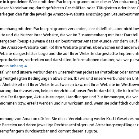
e in irgendeiner Weise mit dem Partnerprogramm oder dieser Vereinbarung (ei
ieser Vereinbarung durchgeführten Geschäften oder Tätigkeiten oder Ihrer 
liegen den für die jeweilige Amazon-Website einschlägigen Steuerbestim
mmenhang mit dem Partnerprogramm versenden, einschließlich, aber nicht be
site und die Nutzer Ihrer Website, die wir im Zusammenhang mit Ihrer Darst
itergeben (beispielsweise dass ein bestimmter Amazon-Kunde vor dem Kauf
uf die Amazon-Website kam, (b) Ihre Website prüfen, überwachen und anderwei
r Website dargestelltes Logo und die auf Ihrer Website dargestellte Impleme
reproduzieren, verbreiten und darstellen. Informationen darüber, wie wir per
ng in
Anhang 4
.
 (a) wir und unsere verbundenen Unternehmen jederzeit (mittelbar oder unmit
ng festgelegten Bedingungen abweichen, (b) wir und unsere verbundenen Unte
 Ähnlichkeit mit Ihrer Website aufweisen bzw. mit Ihrer Website im Wettbewer
barung durchzusetzen, keinen Verzicht auf unser Recht darstellt, die betrof
liche Festlegungen, Aktualisierungen, Handlungen und Zustimmungen, die wi
enommen bzw. erteilt werden und nur wirksam sind, wenn sie schriftlich dur
stimmung von Amazon dürfen Sie diese Vereinbarung weder Kraft Gesetzes no
die Parteien und deren jeweilige Rechtsnachfolger und Abtretungsempfänger 
ngsempfängern durchsetzbar und kommt diesen zugute.