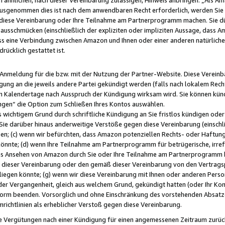
usgenommen dies ist nach dem anwendbaren Recht erforderlich, werden Sie 
f diese Vereinbarung oder Ihre Teilnahme am Partnerprogramm machen. Sie d
usschmücken (einschließlich der expliziten oder impliziten Aussage, dass A
 eine Verbindung zwischen Amazon und Ihnen oder einer anderen natürlichen 
rücklich gestattet ist.
r Anmeldung für die bzw. mit der Nutzung der Partner-Website. Diese Vereinb
gung an die jeweils andere Partei gekündigt werden (falls nach lokalem Rech
n Kalendertage nach Ausspruch der Kündigung wirksam wird. Sie können kündi
ngen“ die Option zum Schließen Ihres Kontos auswählen.
 wichtigem Grund durch schriftliche Kündigung an Sie fristlos kündigen oder I
 Sie darüber hinaus anderweitige Verstöße gegen diese Vereinbarung (einschli
ben; (c) wenn wir befürchten, dass Amazon potenziellen Rechts- oder Haftu
nnte; (d) wenn Ihre Teilnahme am Partnerprogramm für betrügerische, irref
das Ansehen von Amazon durch Sie oder Ihre Teilnahme am Partnerprogramm b
ieser Vereinbarung oder den gemäß dieser Vereinbarung von den Vertragspa
liegen könnte; (g) wenn wir diese Vereinbarung mit Ihnen oder anderen Perso
 der Vergangenheit, gleich aus welchem Grund, gekündigt hatten (oder Ihr Ko
rm beenden. Vorsorglich und ohne Einschränkung des vorstehenden Absatzes
richtlinien als erheblicher Verstoß gegen diese Vereinbarung.
e Vergütungen nach einer Kündigung für einen angemessenen Zeitraum zurückb