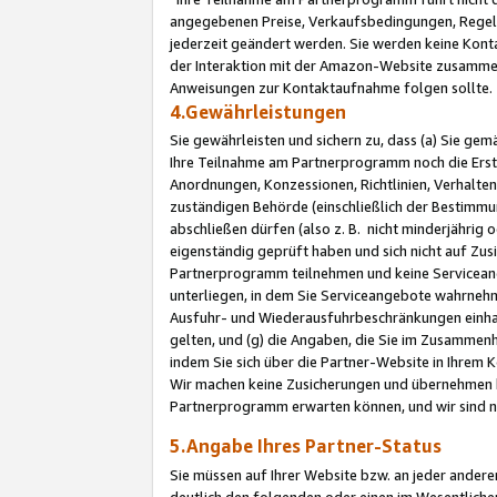
angegebenen Preise, Verkaufsbedingungen, Regeln
jederzeit geändert werden. Sie werden keine Konta
der Interaktion mit der Amazon-Website zusamme
Anweisungen zur Kontaktaufnahme folgen sollte.
4.Gewährleistungen
Sie gewährleisten und sichern zu, dass (a) Sie g
Ihre Teilnahme am Partnerprogramm noch die Erst
Anordnungen, Konzessionen, Richtlinien, Verhalten
zuständigen Behörde (einschließlich der Bestimmu
abschließen dürfen (also z. B. nicht minderjährig
eigenständig geprüft haben und sich nicht auf Zusi
Partnerprogramm teilnehmen und keine Servicean
unterliegen, in dem Sie Serviceangebote wahrneh
Ausfuhr- und Wiederausfuhrbeschränkungen einhal
gelten, und (g) die Angaben, die Sie im Zusammen
indem Sie sich über die Partner-Website in Ihrem
Wir machen keine Zusicherungen und übernehmen 
Partnerprogramm erwarten können, und wir sind n
5.Angabe Ihres Partner-Status
Sie müssen auf Ihrer Website bzw. an jeder ander
deutlich den folgenden oder einen im Wesentlichen