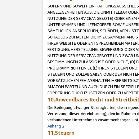
SOFERN UND SOWEIT EIN HAFTUNGSAUSSCHLUSS
ANGELEGENHEITEN AUS, DIE UNMITTELBAR ODER 
NUTZUNG DER SERVICEANGEBOTE) ODER EINEM V
UNTERNEHMEN UND LIZENZGEBER SOWIE UNSERE 
SÄMTLICHEN ANSPRÜCHEN, SCHÄDEN, VERLUSTE
SCHADLOS ZUHALTEN, DIE IM ZUSAMMENHANG STE
IHRER WEBSITE ODER ENTSPRECHENDEN MATERIA
FERTIGUNG, HERSTELLUNG, BEWERBUNG ODER VE
NUTZUNG DER SERVICEANGEBOTE UND ZWAR UN
BESTIMMUNGEN ZULÄSSIG IST ODER NICHT, (D) 
PROGRAMMRICHTLINIE), (E) IHREN STEUERN UN
STEUERN UND ZOLLABGABEN ODER DER NICHTER
VORSÄTZLICHEM FEHLVERHALTEN IHRERSEITS BZ
AMAZON PARTEI UND AUCH DURCH EIN SPEZIELL
FORDERUNG DURCHZUSETZEN ODER ZU VERTEIDI
10.Anwendbares Recht und Streitbe
Die Beilegung etwaiger Streitigkeiten, die in irg
Verletzung dieser Vereinbarung), den im Rahmen d
verbundenen Unternehmen zusammenhängen, unterl
Anhang 2
.
11.Steuern