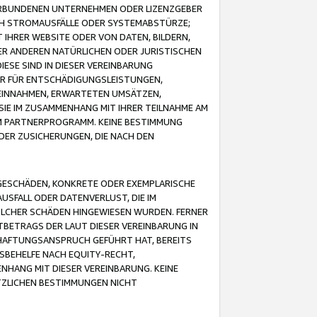
VERBUNDENEN UNTERNEHMEN ODER LIZENZGEBER
ICH STROMAUSFÄLLE ODER SYSTEMABSTÜRZE;
IHRER WEBSITE ODER VON DATEN, BILDERN,
ER ANDEREN NATÜRLICHEN ODER JURISTISCHEN
ESE SIND IN DIESER VEREINBARUNG
R FÜR ENTSCHÄDIGUNGSLEISTUNGEN,
EINNAHMEN, ERWARTETEN UMSÄTZEN,
SIE IM ZUSAMMENHANG MIT IHRER TEILNAHME AM
M PARTNERPROGRAMM. KEINE BESTIMMUNG
DER ZUSICHERUNGEN, DIE NACH DEN
GESCHÄDEN, KONKRETE ODER EXEMPLARISCHE
SFALL ODER DATENVERLUST, DIE IM
OLCHER SCHÄDEN HINGEWIESEN WURDEN. FERNER
BETRAGS DER LAUT DIESER VEREINBARUNG IN
HAFTUNGSANSPRUCH GEFÜHRT HAT, BEREITS
SBEHELFE NACH EQUITY-RECHT,
NHANG MIT DIESER VEREINBARUNG. KEINE
TZLICHEN BESTIMMUNGEN NICHT