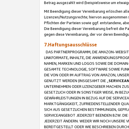
Betrag ausgezahlt wird (beispielsweise um etwai
Mit Beendigung dieser Vereinbarung erlöschen alle
Lizenzen/Nutzungsrechte; hiervon ausgenommen sind
Pflichten der Parteien sowie ggf. entstandene, ab
Die Beendigung dieser Vereinbarung befreit die P
gegen diese Vereinbarung, der vor deren Beendi
7.Haftungsausschlüsse
DAS PARTNERPROGRAMM, DIE AMAZON-WEBSITE,
LINKFORMATE, INHALTE, DIE ANWENDUNGSPRO
NAMEN, MARKEN UND LOGOS SOWIE DIE DOMAIN
GESAMTE TECHNOLOGIE, SOFTWARE SOWIE FUNKT
DIE VON ODER IM AUFTRAG VON AMAZON, UNS
GENUTZT WERDEN (INSGESAMT DIE „
SERVICEA
UNTERNEHMEN ODER LIZENZGEBER MACHEN ZUSI
GESETZLICH ODER IN SONSTIGER WEISE, IN BE
GEWÄHRLEISTUNGEN IN BEZUG AUF DIE SERVICE
MARKTGÄNGIGKEIT, ZUFRIEDENSTELLENDER QUA
SICH AUS GESETZLICHEN BESTIMMUNGEN, GEPFL
SERVICEANGEBOT JEDERZEIT BEENDEN BZW. DIE
JEDERZEIT ÄNDERN. WEDER WIR NOCH UNSERE 
BEREITGESTELLT ODER WIE BESCHRIEBEN DURC