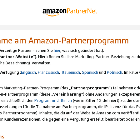
nahme am Amazon-Partnerprogramm
rzeitige Partner - sehen Sie
hier
, was sich geändert hat).
Partner-Website
“). Hier können Sie Ihre Marketing-Partner-Beziehung zu d
iche Bezeichnung) verwalten.
Verfügung :
Englisch
,
Französisch
,
Italienisch
,
Spanisch
und
Polnisch
. Im Fall
erem Marketing-Partner-Programm (das „
Partnerprogramm
“) teilnehmen od
on-Partnerprogramm (diese „
Vereinbarung
“) ohne Änderungen akzeptieren
 einschließlich den
Programmrichtlinien
(wie in Ziffer 12 definiert) zu, die 
raussetzungen für die Teilnahme am Partnerprogramm, die IP-Lizenz für das
s Partnerprogramm). Inhalte, die du auf der Website Amazon.com veröffentl
n Kundenrezensionen, die gegen eine Vergütung erstellt, bearbeitet oder ent
mms