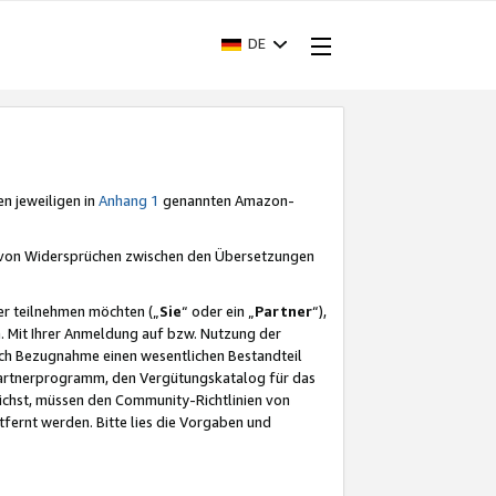
DE
en jeweiligen in
Anhang 1
genannten Amazon-
e von Widersprüchen zwischen den Übersetzungen
er teilnehmen möchten („
Sie
“ oder ein „
Partner
“),
. Mit Ihrer Anmeldung auf bzw. Nutzung der
durch Bezugnahme einen wesentlichen Bestandteil
 Partnerprogramm, den Vergütungskatalog für das
ichst, müssen den Community-Richtlinien von
fernt werden. Bitte lies die Vorgaben und