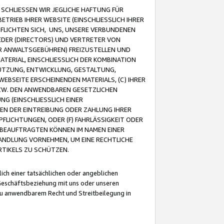
CHLIESSEN WIR JEGLICHE HAFTUNG FÜR
TRIEB IHRER WEBSITE (EINSCHLIESSLICH IHRER
FLICHTEN SICH, UNS, UNSERE VERBUNDENEN
EDER (DIRECTORS) UND VERTRETER VON
R ANWALTSGEBÜHREN) FREIZUSTELLEN UND
ATERIAL, EINSCHLIESSLICH DER KOMBINATION
NUTZUNG, ENTWICKLUNG, GESTALTUNG,
EBSEITE ERSCHEINENDEN MATERIALS, (C) IHRER
ZW. DEN ANWENDBAREN GESETZLICHEN
NG (EINSCHLIESSLICH EINER
BEN DER EINTREIBUNG ODER ZAHLUNG IHRER
LICHTUNGEN, ODER (F) FAHRLÄSSIGKEIT ODER
 BEAUFTRAGTEN KÖNNEN IM NAMEN EINER
HANDLUNG VORNEHMEN, UM EINE RECHTLICHE
TIKELS ZU SCHÜTZEN.
ich einer tatsächlichen oder angeblichen
Geschäftsbeziehung mit uns oder unseren
u anwendbarem Recht und Streitbeilegung in