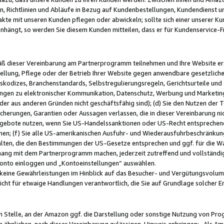
, Richtlinien und Abläufe in Bezug auf Kundenbestellungen, Kundendienst 
kte mit unseren Kunden pflegen oder abwickeln; sollte sich einer unserer Ku
nhängt, so werden Sie diesem Kunden mitteilen, dass er für Kundenservic
emäß dieser Vereinbarung am Partnerprogramm teilnehmen und Ihre Website er
ellung, Pflege oder der Betrieb Ihrer Website gegen anwendbare gesetzlich
skodizes, Branchenstandards, Selbstregulierungsregeln, Gerichtsurteile und 
ngen zu elektronischer Kommunikation, Datenschutz, Werbung und Marketing)
 oder aus anderen Gründen nicht geschäftsfähig sind); (d) Sie den Nutzen de
cherungen, Garantien oder Aussagen verlassen, die in dieser Vereinbarung nich
gebote nutzen, wenn Sie US-Handelssanktionen oder US-Recht entsprechen
men; (f) Sie alle US-amerikanischen Ausfuhr- und Wiederausfuhrbeschränkun
ten, die den Bestimmungen der US-Gesetze entsprechen und ggf. für die Wa
hang mit dem Partnerprogramm machen, jederzeit zutreffend und vollständig 
 Konto einloggen und „Kontoeinstellungen“ auswählen.
keine Gewährleistungen im Hinblick auf das Besucher- und Vergütungsvolu
icht für etwaige Handlungen verantwortlich, die Sie auf Grundlage solcher
en Stelle, an der Amazon ggf. die Darstellung oder sonstige Nutzung von Pr
 ähnlichen, nach dieser Vereinbarung zulässigen, Hinweis anbringen: „Als Ama