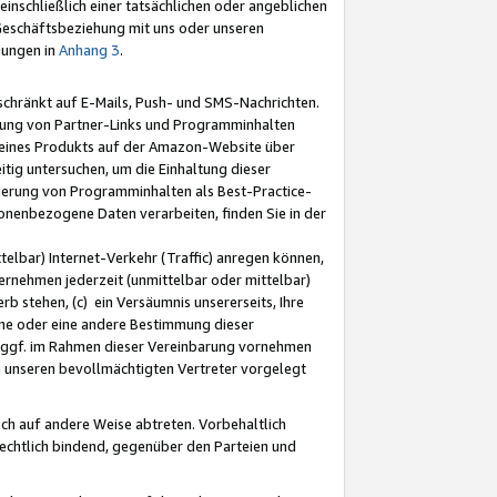
nschließlich einer tatsächlichen oder angeblichen
Geschäftsbeziehung mit uns oder unseren
mungen in
Anhang 3
.
schränkt auf E-Mails, Push- und SMS-Nachrichten.
ellung von Partner-Links und Programminhalten
 eines Produkts auf der Amazon-Website über
tig untersuchen, um die Einhaltung dieser
ntierung von Programminhalten als Best-Practice-
sonenbezogene Daten verarbeiten, finden Sie in der
telbar) Internet-Verkehr (Traffic) anregen können,
rnehmen jederzeit (unmittelbar oder mittelbar)
b stehen, (c) ein Versäumnis unsererseits, Ihre
fene oder eine andere Bestimmung dieser
r ggf. im Rahmen dieser Vereinbarung vornehmen
ch unseren bevollmächtigten Vertreter vorgelegt
ch auf andere Weise abtreten. Vorbehaltlich
rechtlich bindend, gegenüber den Parteien und