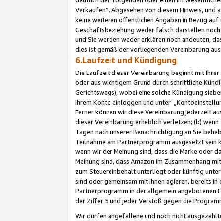
Verkäufen“. Abgesehen von diesem Hinweis, und a
keine weiteren öffentlichen Angaben in Bezug au
Geschäftsbeziehung weder falsch darstellen noch a
und Sie werden weder erklären noch andeuten, dass
dies ist gemäß der vorliegenden Vereinbarung ausd
6.Laufzeit und Kündigung
Die Laufzeit dieser Vereinbarung beginnt mit Ihre
oder aus wichtigem Grund durch schriftliche Kündi
Gerichtswegs), wobei eine solche Kündigung siebe
Ihrem Konto einloggen und unter „Kontoeinstellu
Ferner können wir diese Vereinbarung jederzeit aus
dieser Vereinbarung erheblich verletzen; (b) wenn
Tagen nach unserer Benachrichtigung an Sie behe
Teilnahme am Partnerprogramm ausgesetzt sein kö
wenn wir der Meinung sind, dass die Marke oder 
Meinung sind, dass Amazon im Zusammenhang mit d
zum Steuereinbehalt unterliegt oder künftig unter
sind oder gemeinsam mit Ihnen agieren, bereits in
Partnerprogramm in der allgemein angebotenen Fo
der Ziffer 5 und jeder Verstoß gegen die Programm
Wir dürfen angefallene und noch nicht ausgezahlt