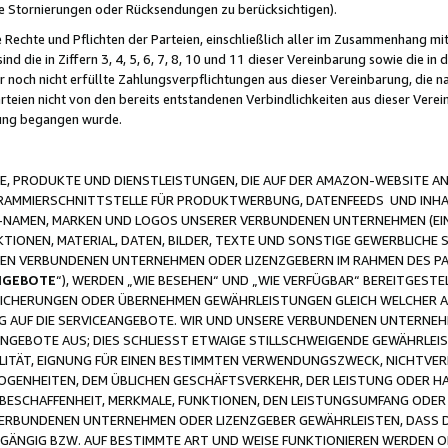
ge Stornierungen oder Rücksendungen zu berücksichtigen).
 Rechte und Pflichten der Parteien, einschließlich aller im Zusammenhang m
 die in Ziffern 3, 4, 5, 6, 7, 8, 10 und 11 dieser Vereinbarung sowie die in
er noch nicht erfüllte Zahlungsverpflichtungen aus dieser Vereinbarung, die
arteien nicht von den bereits entstandenen Verbindlichkeiten aus dieser Ver
gung begangen wurde.
 PRODUKTE UND DIENSTLEISTUNGEN, DIE AUF DER AMAZON-WEBSITE AN
GRAMMIERSCHNITTSTELLE FÜR PRODUKTWERBUNG, DATENFEEDS UND INH
-NAMEN, MARKEN UND LOGOS UNSERER VERBUNDENEN UNTERNEHMEN (EIN
IONEN, MATERIAL, DATEN, BILDER, TEXTE UND SONSTIGE GEWERBLICHE 
EREN VERBUNDENEN UNTERNEHMEN ODER LIZENZGEBERN IM RAHMEN DES 
NGEBOTE
“), WERDEN „WIE BESEHEN“ UND „WIE VERFÜGBAR“ BEREITGEST
CHERUNGEN ODER ÜBERNEHMEN GEWÄHRLEISTUNGEN GLEICH WELCHER AR
ZUG AUF DIE SERVICEANGEBOTE. WIR UND UNSERE VERBUNDENEN UNTERNEH
ANGEBOTE AUS; DIES SCHLIESST ETWAIGE STILLSCHWEIGENDE GEWÄHRLE
LITÄT, EIGNUNG FÜR EINEN BESTIMMTEN VERWENDUNGSZWECK, NICHTVER
OGENHEITEN, DEM ÜBLICHEN GESCHÄFTSVERKEHR, DER LEISTUNG ODER H
 BESCHAFFENHEIT, MERKMALE, FUNKTIONEN, DEN LEISTUNGSUMFANG ODER
VERBUNDENEN UNTERNEHMEN ODER LIZENZGEBER GEWÄHRLEISTEN, DASS D
HGÄNGIG BZW. AUF BESTIMMTE ART UND WEISE FUNKTIONIEREN WERDEN 