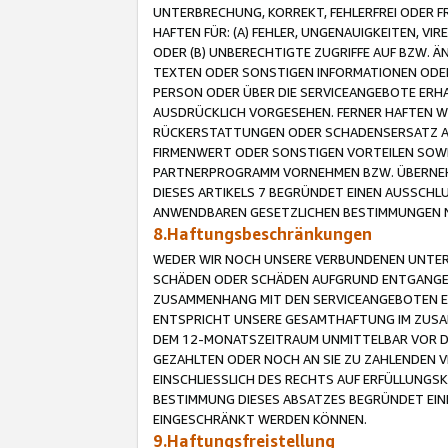
UNTERBRECHUNG, KORREKT, FEHLERFREI ODER 
HAFTEN FÜR: (A) FEHLER, UNGENAUIGKEITEN, 
ODER (B) UNBERECHTIGTE ZUGRIFFE AUF BZW. 
TEXTEN ODER SONSTIGEN INFORMATIONEN ODER 
PERSON ODER ÜBER DIE SERVICEANGEBOTE ERHA
AUSDRÜCKLICH VORGESEHEN. FERNER HAFTEN 
RÜCKERSTATTUNGEN ODER SCHADENSERSATZ AU
FIRMENWERT ODER SONSTIGEN VORTEILEN SOWIE
PARTNERPROGRAMM VORNEHMEN BZW. ÜBERNEHM
DIESES ARTIKELS 7 BEGRÜNDET EINEN AUSSCH
ANWENDBAREN GESETZLICHEN BESTIMMUNGEN 
8.Haftungsbeschränkungen
WEDER WIR NOCH UNSERE VERBUNDENEN UNTERN
SCHÄDEN ODER SCHÄDEN AUFGRUND ENTGANGENE
ZUSAMMENHANG MIT DEN SERVICEANGEBOTEN EN
ENTSPRICHT UNSERE GESAMTHAFTUNG IM ZUSAM
DEM 12-MONATSZEITRAUM UNMITTELBAR VOR DE
GEZAHLTEN ODER NOCH AN SIE ZU ZAHLENDEN V
EINSCHLIESSLICH DES RECHTS AUF ERFÜLLUNGS
BESTIMMUNG DIESES ABSATZES BEGRÜNDET EI
EINGESCHRÄNKT WERDEN KÖNNEN.
9.Haftungsfreistellung