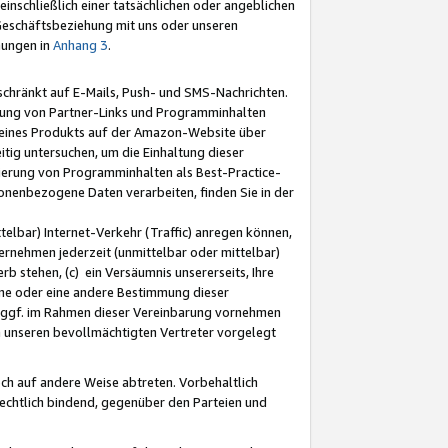
nschließlich einer tatsächlichen oder angeblichen
Geschäftsbeziehung mit uns oder unseren
mungen in
Anhang 3
.
schränkt auf E-Mails, Push- und SMS-Nachrichten.
ellung von Partner-Links und Programminhalten
 eines Produkts auf der Amazon-Website über
tig untersuchen, um die Einhaltung dieser
ntierung von Programminhalten als Best-Practice-
sonenbezogene Daten verarbeiten, finden Sie in der
telbar) Internet-Verkehr (Traffic) anregen können,
rnehmen jederzeit (unmittelbar oder mittelbar)
b stehen, (c) ein Versäumnis unsererseits, Ihre
fene oder eine andere Bestimmung dieser
r ggf. im Rahmen dieser Vereinbarung vornehmen
ch unseren bevollmächtigten Vertreter vorgelegt
ch auf andere Weise abtreten. Vorbehaltlich
rechtlich bindend, gegenüber den Parteien und