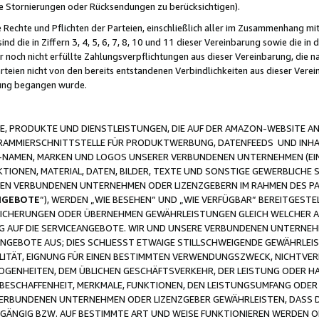
ge Stornierungen oder Rücksendungen zu berücksichtigen).
 Rechte und Pflichten der Parteien, einschließlich aller im Zusammenhang m
 die in Ziffern 3, 4, 5, 6, 7, 8, 10 und 11 dieser Vereinbarung sowie die in
er noch nicht erfüllte Zahlungsverpflichtungen aus dieser Vereinbarung, die
arteien nicht von den bereits entstandenen Verbindlichkeiten aus dieser Ver
gung begangen wurde.
 PRODUKTE UND DIENSTLEISTUNGEN, DIE AUF DER AMAZON-WEBSITE AN
GRAMMIERSCHNITTSTELLE FÜR PRODUKTWERBUNG, DATENFEEDS UND INH
-NAMEN, MARKEN UND LOGOS UNSERER VERBUNDENEN UNTERNEHMEN (EIN
IONEN, MATERIAL, DATEN, BILDER, TEXTE UND SONSTIGE GEWERBLICHE 
EREN VERBUNDENEN UNTERNEHMEN ODER LIZENZGEBERN IM RAHMEN DES 
NGEBOTE
“), WERDEN „WIE BESEHEN“ UND „WIE VERFÜGBAR“ BEREITGEST
CHERUNGEN ODER ÜBERNEHMEN GEWÄHRLEISTUNGEN GLEICH WELCHER AR
ZUG AUF DIE SERVICEANGEBOTE. WIR UND UNSERE VERBUNDENEN UNTERNEH
ANGEBOTE AUS; DIES SCHLIESST ETWAIGE STILLSCHWEIGENDE GEWÄHRLE
LITÄT, EIGNUNG FÜR EINEN BESTIMMTEN VERWENDUNGSZWECK, NICHTVER
OGENHEITEN, DEM ÜBLICHEN GESCHÄFTSVERKEHR, DER LEISTUNG ODER H
 BESCHAFFENHEIT, MERKMALE, FUNKTIONEN, DEN LEISTUNGSUMFANG ODER
VERBUNDENEN UNTERNEHMEN ODER LIZENZGEBER GEWÄHRLEISTEN, DASS D
HGÄNGIG BZW. AUF BESTIMMTE ART UND WEISE FUNKTIONIEREN WERDEN 