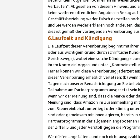
Verkäufen“. Abgesehen von diesem Hinweis, und a
keine weiteren öffentlichen Angaben in Bezug au
Geschäftsbeziehung weder falsch darstellen noch a
und Sie werden weder erklären noch andeuten, dass
dies ist gemäß der vorliegenden Vereinbarung ausd
6.Laufzeit und Kündigung
Die Laufzeit dieser Vereinbarung beginnt mit Ihre
oder aus wichtigem Grund durch schriftliche Kündi
Gerichtswegs), wobei eine solche Kündigung siebe
Ihrem Konto einloggen und unter „Kontoeinstellu
Ferner können wir diese Vereinbarung jederzeit aus
dieser Vereinbarung erheblich verletzen; (b) wenn
Tagen nach unserer Benachrichtigung an Sie behe
Teilnahme am Partnerprogramm ausgesetzt sein kö
wenn wir der Meinung sind, dass die Marke oder 
Meinung sind, dass Amazon im Zusammenhang mit d
zum Steuereinbehalt unterliegt oder künftig unter
sind oder gemeinsam mit Ihnen agieren, bereits in
Partnerprogramm in der allgemein angebotenen Fo
der Ziffer 5 und jeder Verstoß gegen die Programm
Wir dürfen angefallene und noch nicht ausgezahlt