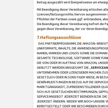
Betrag ausgezahlt wird (beispielsweise um etwai
Mit Beendigung dieser Vereinbarung erlöschen alle
Lizenzen/Nutzungsrechte; hiervon ausgenommen sind
Pflichten der Parteien sowie ggf. entstandene, ab
Die Beendigung dieser Vereinbarung befreit die P
gegen diese Vereinbarung, der vor deren Beendi
7.Haftungsausschlüsse
DAS PARTNERPROGRAMM, DIE AMAZON-WEBSITE,
LINKFORMATE, INHALTE, DIE ANWENDUNGSPRO
NAMEN, MARKEN UND LOGOS SOWIE DIE DOMAIN
GESAMTE TECHNOLOGIE, SOFTWARE SOWIE FUNKT
DIE VON ODER IM AUFTRAG VON AMAZON, UNS
GENUTZT WERDEN (INSGESAMT DIE „
SERVICEA
UNTERNEHMEN ODER LIZENZGEBER MACHEN ZUSI
GESETZLICH ODER IN SONSTIGER WEISE, IN BE
GEWÄHRLEISTUNGEN IN BEZUG AUF DIE SERVICE
MARKTGÄNGIGKEIT, ZUFRIEDENSTELLENDER QUA
SICH AUS GESETZLICHEN BESTIMMUNGEN, GEPFL
SERVICEANGEBOT JEDERZEIT BEENDEN BZW. DIE
JEDERZEIT ÄNDERN. WEDER WIR NOCH UNSERE 
BEREITGESTELLT ODER WIE BESCHRIEBEN DURC