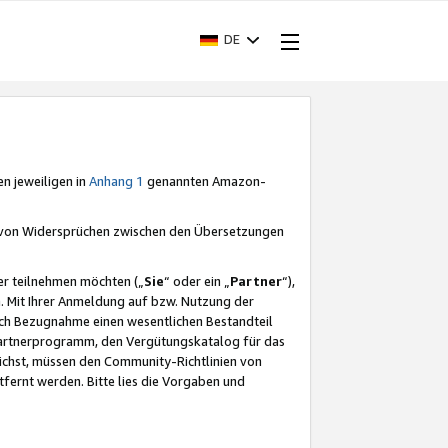
DE
en jeweiligen in
Anhang 1
genannten Amazon-
e von Widersprüchen zwischen den Übersetzungen
er teilnehmen möchten („
Sie
“ oder ein „
Partner
“),
. Mit Ihrer Anmeldung auf bzw. Nutzung der
durch Bezugnahme einen wesentlichen Bestandteil
 Partnerprogramm, den Vergütungskatalog für das
ichst, müssen den Community-Richtlinien von
fernt werden. Bitte lies die Vorgaben und