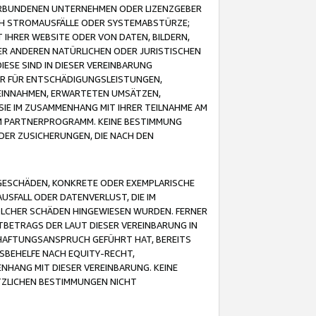
VERBUNDENEN UNTERNEHMEN ODER LIZENZGEBER
ICH STROMAUSFÄLLE ODER SYSTEMABSTÜRZE;
IHRER WEBSITE ODER VON DATEN, BILDERN,
ER ANDEREN NATÜRLICHEN ODER JURISTISCHEN
ESE SIND IN DIESER VEREINBARUNG
R FÜR ENTSCHÄDIGUNGSLEISTUNGEN,
EINNAHMEN, ERWARTETEN UMSÄTZEN,
SIE IM ZUSAMMENHANG MIT IHRER TEILNAHME AM
M PARTNERPROGRAMM. KEINE BESTIMMUNG
DER ZUSICHERUNGEN, DIE NACH DEN
GESCHÄDEN, KONKRETE ODER EXEMPLARISCHE
SFALL ODER DATENVERLUST, DIE IM
OLCHER SCHÄDEN HINGEWIESEN WURDEN. FERNER
BETRAGS DER LAUT DIESER VEREINBARUNG IN
HAFTUNGSANSPRUCH GEFÜHRT HAT, BEREITS
SBEHELFE NACH EQUITY-RECHT,
NHANG MIT DIESER VEREINBARUNG. KEINE
TZLICHEN BESTIMMUNGEN NICHT