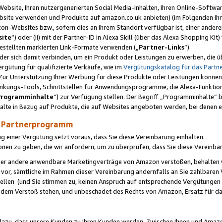
ebsite, Ihren nutzergenerierten Social Media-Inhalten, Ihren Online-Softwar
ebsite verwenden und Produkte auf amazon.co.uk anbieten) (im Folgenden Ihr
-Websites bzw., sofern dies an Ihrem Standort verfügbar ist, einer ander
ite
“) oder (ii) mit der Partner-ID in Alexa Skill (über das Alexa Shopping Ki
estellten markierten Link-Formate verwenden („
Partner-Links
“).
oder sich damit verbinden, um ein Produkt oder Leistungen zu erwerben, di
gütung für qualifizierte Verkäufe, wie im
Vergütungskatalog für das Part
Zur Unterstützung Ihrer Werbung für diese Produkte oder Leistungen können w
linkungs-Tools, Schnittstellen für Anwendungsprogramme, die Alexa-Funktion
Programminhalte
“) zur Verfügung stellen. Der Begriff „Programminhalte“ be
halte in Bezug auf Produkte, die auf Websites angeboten werden, bei denen 
as Partnerprogramm
einer Vergütung setzt voraus, dass Sie diese Vereinbarung einhalten.
ionen zu geben, die wir anfordern, um zu überprüfen, dass Sie diese Vereinba
oder andere anwendbare Marketingverträge von Amazon verstoßen, behalten w
 vor, sämtliche im Rahmen dieser Vereinbarung andernfalls an Sie zahlbare
tellen (und Sie stimmen zu, keinen Anspruch auf entsprechende Vergütungen
 dem Verstoß stehen, und unbeschadet des Rechts von Amazon, Ersatz für 
azu, dass unsere Kunden zu Ihren Kunden werden. Zwischen Ihnen und Amaz