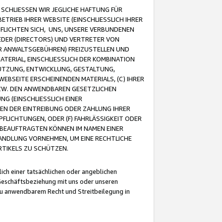
CHLIESSEN WIR JEGLICHE HAFTUNG FÜR
TRIEB IHRER WEBSITE (EINSCHLIESSLICH IHRER
FLICHTEN SICH, UNS, UNSERE VERBUNDENEN
EDER (DIRECTORS) UND VERTRETER VON
R ANWALTSGEBÜHREN) FREIZUSTELLEN UND
ATERIAL, EINSCHLIESSLICH DER KOMBINATION
NUTZUNG, ENTWICKLUNG, GESTALTUNG,
EBSEITE ERSCHEINENDEN MATERIALS, (C) IHRER
ZW. DEN ANWENDBAREN GESETZLICHEN
NG (EINSCHLIESSLICH EINER
BEN DER EINTREIBUNG ODER ZAHLUNG IHRER
LICHTUNGEN, ODER (F) FAHRLÄSSIGKEIT ODER
 BEAUFTRAGTEN KÖNNEN IM NAMEN EINER
HANDLUNG VORNEHMEN, UM EINE RECHTLICHE
TIKELS ZU SCHÜTZEN.
ich einer tatsächlichen oder angeblichen
Geschäftsbeziehung mit uns oder unseren
u anwendbarem Recht und Streitbeilegung in