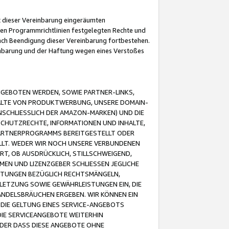
it dieser Vereinbarung eingeräumten
 den Programmrichtlinien festgelegten Rechte und
 nach Beendigung dieser Vereinbarung fortbestehen.
einbarung und der Haftung wegen eines Verstoßes
GEBOTEN WERDEN, SOWIE PARTNER-LINKS,
ALTE VON PRODUKTWERBUNG, UNSERE DOMAIN-
SCHLIESSLICH DER AMAZON-MARKEN) UND DIE
SCHUTZRECHTE, INFORMATIONEN UND INHALTE,
PARTNERPROGRAMMS BEREITGESTELLT ODER
ELLT. WEDER WIR NOCH UNSERE VERBUNDENEN
T, OB AUSDRÜCKLICH, STILLSCHWEIGEND,
MEN UND LIZENZGEBER SCHLIESSEN JEGLICHE
ISTUNGEN BEZÜGLICH RECHTSMÄNGELN,
LETZUNG SOWIE GEWÄHRLEISTUNGEN EIN, DIE
ANDELSBRÄUCHEN ERGEBEN. WIR KÖNNEN EIN
 DIE GELTUNG EINES SERVICE-ANGEBOTS
IE SERVICEANGEBOTE WEITERHIN
ODER DASS DIESE ANGEBOTE OHNE