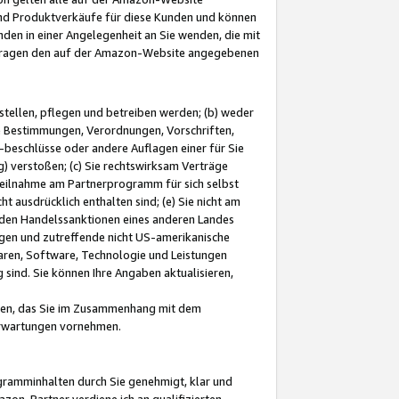
und Produktverkäufe für diese Kunden und können
nden in einer Angelegenheit an Sie wenden, die mit
e-Fragen den auf der Amazon-Website angegebenen
stellen, pflegen und betreiben werden; (b) weder
e Bestimmungen, Verordnungen, Vorschriften,
-beschlüsse oder andere Auflagen einer für Sie
 verstoßen; (c) Sie rechtswirksam Verträge
r Teilnahme am Partnerprogramm für sich selbst
t ausdrücklich enthalten sind; (e) Sie nicht am
den Handelssanktionen eines anderen Landes
gen und zutreffende nicht US-amerikanische
ren, Software, Technologie und Leistungen
sind. Sie können Ihre Angaben aktualisieren,
men, das Sie im Zusammenhang mit dem
 Erwartungen vornehmen.
ogramminhalten durch Sie genehmigt, klar und
zon-Partner verdiene ich an qualifizierten