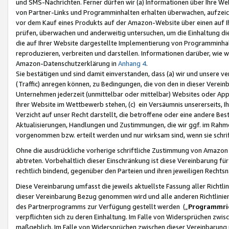
und SMS-Nachrichten. Ferner dürfen wir (a) Informationen über Ihre We
von Partner-Links und Programminhalten erhalten überwachen, aufzei
vor dem Kauf eines Produkts auf der Amazon-Website über einen auf Ih
prüfen, überwachen und anderweitig untersuchen, um die Einhaltung dies
die auf Ihrer Website dargestellte Implementierung von Programminhalt
reproduzieren, verbreiten und darstellen. Informationen darüber, wie w
Amazon-Datenschutzerklärung in
Anhang 4
.
Sie bestätigen und sind damit einverstanden, dass (a) wir und unsere 
(Traffic) anregen können, zu Bedingungen, die von den in dieser Vere
Unternehmen jederzeit (unmittelbar oder mittelbar) Websites oder Appl
Ihrer Website im Wettbewerb stehen, (c) ein Versäumnis unsererseits, I
Verzicht auf unser Recht darstellt, die betroffene oder eine andere B
Aktualisierungen, Handlungen und Zustimmungen, die wir ggf. im Rahme
vorgenommen bzw. erteilt werden und nur wirksam sind, wenn sie schri
Ohne die ausdrückliche vorherige schriftliche Zustimmung von Amazon
abtreten. Vorbehaltlich dieser Einschränkung ist diese Vereinbarung f
rechtlich bindend, gegenüber den Parteien und ihren jeweiligen Rech
Diese Vereinbarung umfasst die jeweils aktuellste Fassung aller Richtli
dieser Vereinbarung Bezug genommen wird und alle anderen Richtlinie
des Partnerprogramms zur Verfügung gestellt werden („
Programmric
verpflichten sich zu deren Einhaltung. Im Falle von Widersprüchen zwi
maßgeblich. Im Falle von Widersprüchen zwischen dieser Vereinbarun