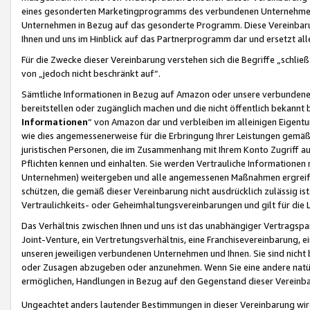
eines gesonderten Marketingprogramms des verbundenen Unternehmens
Unternehmen in Bezug auf das gesonderte Programm. Diese Vereinbarung
Ihnen und uns im Hinblick auf das Partnerprogramm dar und ersetzt al
Für die Zwecke dieser Vereinbarung verstehen sich die Begriffe „schließ
von „jedoch nicht beschränkt auf“.
Sämtliche Informationen in Bezug auf Amazon oder unsere verbunde
bereitstellen oder zugänglich machen und die nicht öffentlich bekannt bz
Informationen
“ von Amazon dar und verbleiben im alleinigen Eigent
wie dies angemessenerweise für die Erbringung Ihrer Leistungen gemäß d
juristischen Personen, die im Zusammenhang mit Ihrem Konto Zugriff au
Pflichten kennen und einhalten. Sie werden Vertrauliche Informationen 
Unternehmen) weitergeben und alle angemessenen Maßnahmen ergreifen
schützen, die gemäß dieser Vereinbarung nicht ausdrücklich zulässig is
Vertraulichkeits- oder Geheimhaltungsvereinbarungen und gilt für die
Das Verhältnis zwischen Ihnen und uns ist das unabhängiger Vertragspa
Joint-Venture, ein Vertretungsverhältnis, eine Franchisevereinbarung, 
unseren jeweiligen verbundenen Unternehmen und Ihnen. Sie sind ni
oder Zusagen abzugeben oder anzunehmen. Wenn Sie eine andere natürli
ermöglichen, Handlungen in Bezug auf den Gegenstand dieser Vereinbar
Ungeachtet anders lautender Bestimmungen in dieser Vereinbarung wird