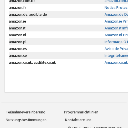
amazon.com.be
amazon.com.b
amazon.fr
Notice:Protec
amazon.de, audible.de
Amazon.de Da
amazon.ie
Amazon.ie Pri
amazon.it
Amazon.it Inf
amazon.nl
Amazon.nl Pri
amazon.pl
Informacja O
amazon.es
Aviso de Priv
amazon.se
Integritetsm
amazon.co.uk, audible.co.uk
Amazon.co.uk 
Teilnahmevereinbarung
Programmrichtlinien
Nutzungsbestimmungen
Kontaktiere uns