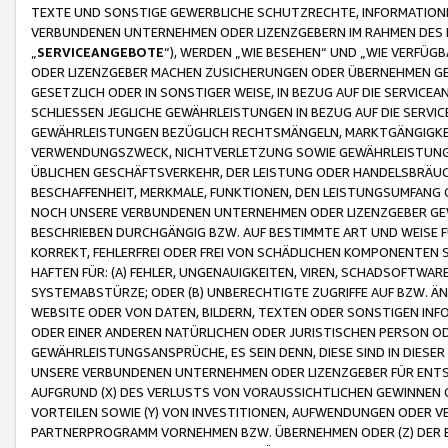
TEXTE UND SONSTIGE GEWERBLICHE SCHUTZRECHTE, INFORMATIONE
VERBUNDENEN UNTERNEHMEN ODER LIZENZGEBERN IM RAHMEN DES
„
SERVICEANGEBOTE
“), WERDEN „WIE BESEHEN“ UND „WIE VERFÜ
ODER LIZENZGEBER MACHEN ZUSICHERUNGEN ODER ÜBERNEHMEN GEW
GESETZLICH ODER IN SONSTIGER WEISE, IN BEZUG AUF DIE SERVI
SCHLIESSEN JEGLICHE GEWÄHRLEISTUNGEN IN BEZUG AUF DIE SERVI
GEWÄHRLEISTUNGEN BEZÜGLICH RECHTSMÄNGELN, MARKTGÄNGIGKEIT
VERWENDUNGSZWECK, NICHTVERLETZUNG SOWIE GEWÄHRLEISTUNGEN 
ÜBLICHEN GESCHÄFTSVERKEHR, DER LEISTUNG ODER HANDELSBRÄUCH
BESCHAFFENHEIT, MERKMALE, FUNKTIONEN, DEN LEISTUNGSUMFANG 
NOCH UNSERE VERBUNDENEN UNTERNEHMEN ODER LIZENZGEBER GEWÄ
BESCHRIEBEN DURCHGÄNGIG BZW. AUF BESTIMMTE ART UND WEISE
KORREKT, FEHLERFREI ODER FREI VON SCHÄDLICHEN KOMPONENTEN
HAFTEN FÜR: (A) FEHLER, UNGENAUIGKEITEN, VIREN, SCHADSOFTW
SYSTEMABSTÜRZE; ODER (B) UNBERECHTIGTE ZUGRIFFE AUF BZW. 
WEBSITE ODER VON DATEN, BILDERN, TEXTEN ODER SONSTIGEN INF
ODER EINER ANDEREN NATÜRLICHEN ODER JURISTISCHEN PERSON OD
GEWÄHRLEISTUNGSANSPRÜCHE, ES SEIN DENN, DIESE SIND IN DIES
UNSERE VERBUNDENEN UNTERNEHMEN ODER LIZENZGEBER FÜR EN
AUFGRUND (X) DES VERLUSTS VON VORAUSSICHTLICHEN GEWINNEN
VORTEILEN SOWIE (Y) VON INVESTITIONEN, AUFWENDUNGEN ODER VE
PARTNERPROGRAMM VORNEHMEN BZW. ÜBERNEHMEN ODER (Z) DER 