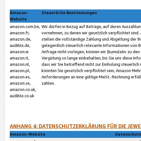
Amazon-
Steuerliche Bestimmungen
Website
amazon.com.be,
Wir dürfen in Bezug auf Beträge, auf deren Auszahlun
amazon.fr,
vornehmen, zu denen wir gesetzlich verpflichtet sind
amazon.de,
stellen die vollständige Zahlung und Abgeltung der 
audible.de,
gelegentlich steuerlich relevante Informationen von I
amazon.ie
Anfrage nicht vorlegen, können wir (kumulativ zu de
amazon.it,
Vergütung so lange einbehalten, bis Sie uns diese Inf
amazon.nl,
dass wir Sie betreffend nicht zur Einholung steuerlich 
amazon.pl,
könnten Sie gesetzlich verpflichtet sein, Amazon Meh
amazon.es,
Anforderungen an eine gültige MwSt.-Rechnung erfüllt
amazon.se,
zahlen.
amazon.co.uk,
audible.co.uk
ANHANG 4: DATENSCHUTZERKLÄRUNG FÜR DIE JEWE
Amazon-Website
Datenschutz