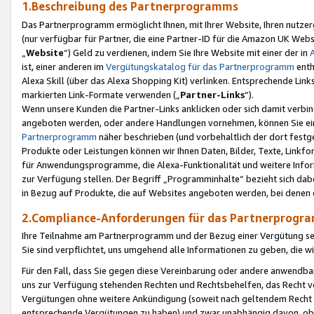
1.Beschreibung des Partnerprogramms
Das Partnerprogramm ermöglicht Ihnen, mit Ihrer Website, Ihren nutzer
(nur verfügbar für Partner, die eine Partner-ID für die Amazon UK We
„
Website
“) Geld zu verdienen, indem Sie Ihre Website mit einer der in
ist, einer anderen im
Vergütungskatalog für das Partnerprogramm
enth
Alexa Skill (über das Alexa Shopping Kit) verlinken. Entsprechende Lin
markierten Link-Formate verwenden („
Partner-Links
“).
Wenn unsere Kunden die Partner-Links anklicken oder sich damit verbi
angeboten werden, oder andere Handlungen vornehmen, können Sie eine
Partnerprogramm
näher beschrieben (und vorbehaltlich der dort festg
Produkte oder Leistungen können wir Ihnen Daten, Bilder, Texte, Linkfo
für Anwendungsprogramme, die Alexa-Funktionalität und weitere Inf
zur Verfügung stellen. Der Begriff „Programminhalte“ bezieht sich dabe
in Bezug auf Produkte, die auf Websites angeboten werden, bei denen 
2.Compliance-Anforderungen für das Partnerprog
Ihre Teilnahme am Partnerprogramm und der Bezug einer Vergütung setz
Sie sind verpflichtet, uns umgehend alle Informationen zu geben, die w
Für den Fall, dass Sie gegen diese Vereinbarung oder andere anwendba
uns zur Verfügung stehenden Rechten und Rechtsbehelfen, das Recht vo
Vergütungen ohne weitere Ankündigung (soweit nach geltendem Recht z
entsprechende Vergütungen zu haben) und zwar unabhängig davon, ob 