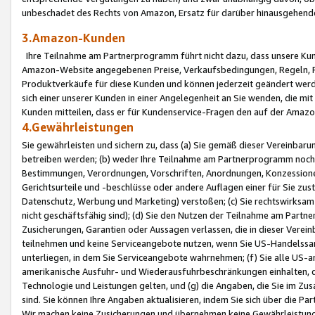
unbeschadet des Rechts von Amazon, Ersatz für darüber hinausgehen
3.Amazon-Kunden
Ihre Teilnahme am Partnerprogramm führt nicht dazu, dass unsere Kun
Amazon-Website angegebenen Preise, Verkaufsbedingungen, Regeln, Ri
Produktverkäufe für diese Kunden und können jederzeit geändert werde
sich einer unserer Kunden in einer Angelegenheit an Sie wenden, die 
Kunden mitteilen, dass er für Kundenservice-Fragen den auf der Ama
4.Gewährleistungen
Sie gewährleisten und sichern zu, dass (a) Sie gemäß dieser Vereinba
betreiben werden; (b) weder Ihre Teilnahme am Partnerprogramm noch d
Bestimmungen, Verordnungen, Vorschriften, Anordnungen, Konzessionen,
Gerichtsurteile und -beschlüsse oder andere Auflagen einer für Sie zu
Datenschutz, Werbung und Marketing) verstoßen; (c) Sie rechtswirksam 
nicht geschäftsfähig sind); (d) Sie den Nutzen der Teilnahme am Partne
Zusicherungen, Garantien oder Aussagen verlassen, die in dieser Verein
teilnehmen und keine Serviceangebote nutzen, wenn Sie US-Handelssa
unterliegen, in dem Sie Serviceangebote wahrnehmen; (f) Sie alle US
amerikanische Ausfuhr- und Wiederausfuhrbeschränkungen einhalten, 
Technologie und Leistungen gelten, und (g) die Angaben, die Sie im 
sind. Sie können Ihre Angaben aktualisieren, indem Sie sich über die 
Wir machen keine Zusicherungen und übernehmen keine Gewährleistun