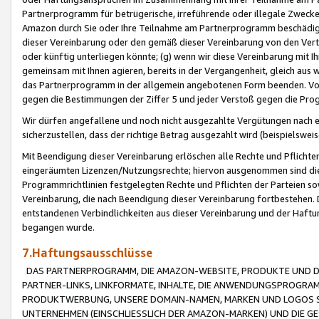
Partnerprogramm für betrügerische, irreführende oder illegale Zwecke
Amazon durch Sie oder Ihre Teilnahme am Partnerprogramm beschädig
dieser Vereinbarung oder den gemäß dieser Vereinbarung von den Vertr
oder künftig unterliegen könnte; (g) wenn wir diese Vereinbarung mit I
gemeinsam mit Ihnen agieren, bereits in der Vergangenheit, gleich aus
das Partnerprogramm in der allgemein angebotenen Form beenden. Vors
gegen die Bestimmungen der Ziffer 5 und jeder Verstoß gegen die Prog
Wir dürfen angefallene und noch nicht ausgezahlte Vergütungen nach 
sicherzustellen, dass der richtige Betrag ausgezahlt wird (beispielsw
Mit Beendigung dieser Vereinbarung erlöschen alle Rechte und Pflichte
eingeräumten Lizenzen/Nutzungsrechte; hiervon ausgenommen sind die in 
Programmrichtlinien festgelegten Rechte und Pflichten der Parteien sow
Vereinbarung, die nach Beendigung dieser Vereinbarung fortbestehen. D
entstandenen Verbindlichkeiten aus dieser Vereinbarung und der Haft
begangen wurde.
7.Haftungsausschlüsse
DAS PARTNERPROGRAMM, DIE AMAZON-WEBSITE, PRODUKTE UND DI
PARTNER-LINKS, LINKFORMATE, INHALTE, DIE ANWENDUNGSPROGR
PRODUKTWERBUNG, UNSERE DOMAIN-NAMEN, MARKEN UND LOGOS S
UNTERNEHMEN (EINSCHLIESSLICH DER AMAZON-MARKEN) UND DIE GE