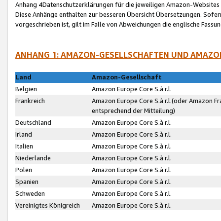
Anhang 4Datenschutzerklärungen für die jeweiligen Amazon-Websites
Diese Anhänge enthalten zur besseren Übersicht Übersetzungen. Sofe
vorgeschrieben ist, gilt im Falle von Abweichungen die englische Fass
ANHANG 1: AMAZON-GESELLSCHAFTEN UND AMAZO
Land
Amazon-Gesellschaft
Belgien
Amazon Europe Core S.à r.l.
Frankreich
Amazon Europe Core S.à r.l.(oder Amazon Fr
entsprechend der Mitteilung)
Deutschland
Amazon Europe Core S.à r.l.
Irland
Amazon Europe Core S.à r.l.
Italien
Amazon Europe Core S.à r.l.
Niederlande
Amazon Europe Core S.à r.l.
Polen
Amazon Europe Core S.à r.l.
Spanien
Amazon Europe Core S.à r.l.
Schweden
Amazon Europe Core S.à r.l.
Vereinigtes Königreich
Amazon Europe Core S.à r.l.