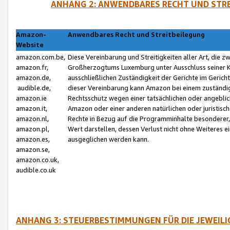
ANHANG 2: ANWENDBARES RECHT UND STRE
Amazon-
Anwendbares Recht und Streitbeilegung
Website
amazon.com.be,
Diese Vereinbarung und Streitigkeiten aller Art, die 
amazon.fr,
Großherzogtums Luxemburg unter Ausschluss seiner Kol
amazon.de,
ausschließlichen Zuständigkeit der Gerichte im Geri
audible.de,
dieser Vereinbarung kann Amazon bei einem zuständig
amazon.ie
Rechtsschutz wegen einer tatsächlichen oder angebli
amazon.it,
Amazon oder einer anderen natürlichen oder juristisc
amazon.nl,
Rechte in Bezug auf die Programminhalte besonderer,
amazon.pl,
Wert darstellen, dessen Verlust nicht ohne Weiteres e
amazon.es,
ausgeglichen werden kann.
amazon.se,
amazon.co.uk,
audible.co.uk
ANHANG 3: STEUERBESTIMMUNGEN FÜR DIE JEWEIL