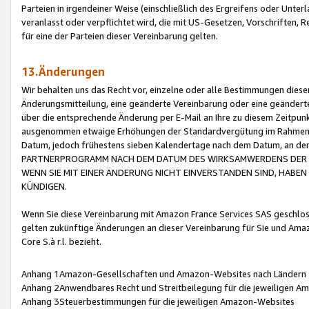
Parteien in irgendeiner Weise (einschließlich des Ergreifens oder Unt
veranlasst oder verpflichtet wird, die mit US-Gesetzen, Vorschriften,
für eine der Parteien dieser Vereinbarung gelten.
13.Änderungen
Wir behalten uns das Recht vor, einzelne oder alle Bestimmungen diese
Änderungsmitteilung, eine geänderte Vereinbarung oder eine geänderte 
über die entsprechende Änderung per E-Mail an Ihre zu diesem Zeitpun
ausgenommen etwaige Erhöhungen der Standardvergütung im Rahmen
Datum, jedoch frühestens sieben Kalendertage nach dem Datum, an de
PARTNERPROGRAMM NACH DEM DATUM DES WIRKSAMWERDENS DER Ä
WENN SIE MIT EINER ÄNDERUNG NICHT EINVERSTANDEN SIND, HABEN S
KÜNDIGEN.
Wenn Sie diese Vereinbarung mit Amazon France Services SAS geschlo
gelten zukünftige Änderungen an dieser Vereinbarung für Sie und Ama
Core S.à r.l. bezieht.
Anhang 1Amazon-Gesellschaften und Amazon-Websites nach Ländern
Anhang 2Anwendbares Recht und Streitbeilegung für die jeweiligen 
Anhang 3Steuerbestimmungen für die jeweiligen Amazon-Websites