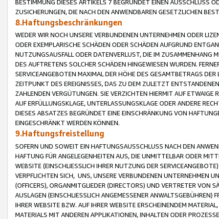
BESTIMMUNG DIESES ARTIKELS 7 BEGRÜNDET EINEN AUSSCHLUSS 
ZUSICHERUNGEN, DIE NACH DEN ANWENDBAREN GESETZLICHEN BE
8.Haftungsbeschränkungen
WEDER WIR NOCH UNSERE VERBUNDENEN UNTERNEHMEN ODER LIZEN
ODER EXEMPLARISCHE SCHÄDEN ODER SCHÄDEN AUFGRUND ENTGANG
NUTZUNGSAUSFALL ODER DATENVERLUST, DIE IM ZUSAMMENHANG MI
DES AUFTRETENS SOLCHER SCHÄDEN HINGEWIESEN WURDEN. FERN
SERVICEANGEBOTEN MAXIMAL DER HÖHE DES GESAMTBETRAGS DER 
ZEITPUNKT DES EREIGNISSES, DAS ZU DEM ZULETZT ENTSTANDENE
ZAHLENDEN VERGÜTUNGEN. SIE VERZICHTEN HIERMIT AUF ETWAIGE 
AUF ERFÜLLUNGSKLAGE, UNTERLASSUNGSKLAGE ODER ANDERE RECHT
DIESES ABSATZES BEGRÜNDET EINE EINSCHRÄNKUNG VON HAFTUNG
EINGESCHRÄNKT WERDEN KÖNNEN.
9.Haftungsfreistellung
SOFERN UND SOWEIT EIN HAFTUNGSAUSSCHLUSS NACH DEN ANWENDB
HAFTUNG FÜR ANGELEGENHEITEN AUS, DIE UNMITTELBAR ODER MITT
WEBSITE (EINSCHLIESSLICH IHRER NUTZUNG DER SERVICEANGEBOTE)
VERPFLICHTEN SICH, UNS, UNSERE VERBUNDENEN UNTERNEHMEN UN
(OFFICERS), ORGANMITGLIEDER (DIRECTORS) UND VERTRETER VON 
AUSLAGEN (EINSCHLIESSLICH ANGEMESSENER ANWALTSGEBÜHREN) FR
IHRER WEBSITE BZW. AUF IHRER WEBSITE ERSCHEINENDEM MATERIAL
MATERIALS MIT ANDEREN APPLIKATIONEN, INHALTEN ODER PROZESSE