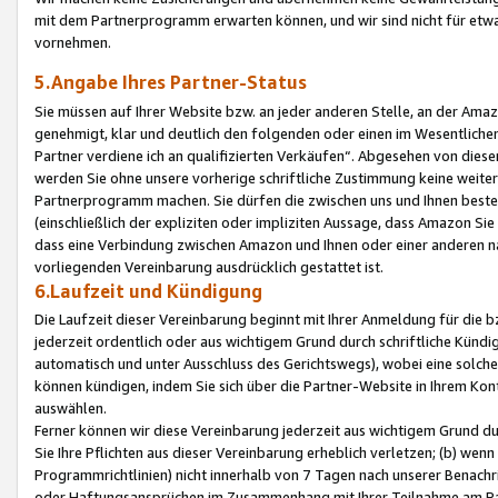
mit dem Partnerprogramm erwarten können, und wir sind nicht für etwa
vornehmen.
5.Angabe Ihres Partner-Status
Sie müssen auf Ihrer Website bzw. an jeder anderen Stelle, an der Am
genehmigt, klar und deutlich den folgenden oder einen im Wesentlichen
Partner verdiene ich an qualifizierten Verkäufen“. Abgesehen von die
werden Sie ohne unsere vorherige schriftliche Zustimmung keine weite
Partnerprogramm machen. Sie dürfen die zwischen uns und Ihnen best
(einschließlich der expliziten oder impliziten Aussage, dass Amazon Si
dass eine Verbindung zwischen Amazon und Ihnen oder einer anderen natü
vorliegenden Vereinbarung ausdrücklich gestattet ist.
6.Laufzeit und Kündigung
Die Laufzeit dieser Vereinbarung beginnt mit Ihrer Anmeldung für die 
jederzeit ordentlich oder aus wichtigem Grund durch schriftliche Kündi
automatisch und unter Ausschluss des Gerichtswegs), wobei eine solch
können kündigen, indem Sie sich über die Partner-Website in Ihrem Ko
auswählen.
Ferner können wir diese Vereinbarung jederzeit aus wichtigem Grund dur
Sie Ihre Pflichten aus dieser Vereinbarung erheblich verletzen; (b) wen
Programmrichtlinien) nicht innerhalb von 7 Tagen nach unserer Benachr
oder Haftungsansprüchen im Zusammenhang mit Ihrer Teilnahme am Pa