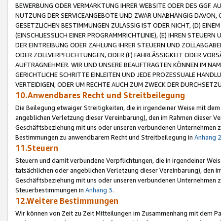
BEWERBUNG ODER VERMARKTUNG IHRER WEBSITE ODER DES GGF. AUF 
NUTZUNG DER SERVICEANGEBOTE UND ZWAR UNABHÄNGIG DAVON, O
GESETZLICHEN BESTIMMUNGEN ZULÄSSIG IST ODER NICHT, (D) EINE
(EINSCHLIESSLICH EINER PROGRAMMRICHTLINIE), (E) IHREN STEUER
DER EINTREIBUNG ODER ZAHLUNG IHRER STEUERN UND ZOLLABGAB
ODER ZOLLVERPFLICHTUNGEN, ODER (F) FAHRLÄSSIGKEIT ODER VORS
AUFTRAGNEHMER. WIR UND UNSERE BEAUFTRAGTEN KÖNNEN IM NAME
GERICHTLICHE SCHRITTE EINLEITEN UND JEDE PROZESSUALE HAND
VERTEIDIGEN, ODER UM RECHTE AUCH ZUM ZWECK DER DURCHSETZU
10.Anwendbares Recht und Streitbeilegung
Die Beilegung etwaiger Streitigkeiten, die in irgendeiner Weise mit de
angeblichen Verletzung dieser Vereinbarung), den im Rahmen dieser Ve
Geschäftsbeziehung mit uns oder unseren verbundenen Unternehmen zu
Bestimmungen zu anwendbarem Recht und Streitbeilegung in
Anhang 
11.Steuern
Steuern und damit verbundene Verpflichtungen, die in irgendeiner Wei
tatsächlichen oder angeblichen Verletzung dieser Vereinbarung), den 
Geschäftsbeziehung mit uns oder unseren verbundenen Unternehmen z
Steuerbestimmungen in
Anhang 3
.
12.Weitere Bestimmungen
Wir können von Zeit zu Zeit Mitteilungen im Zusammenhang mit dem Par