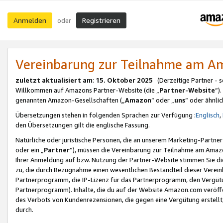
Anmelden
Registrieren
oder
Vereinbarung zur Teilnahme am 
zuletzt aktualisiert am
:
15. Oktober 2025
(Derzeitige Partner - 
Willkommen auf Amazons Partner-Website (die „
Partner-Website
“)
genannten Amazon-Gesellschaften („
Amazon
“ oder „
uns
“ oder ähnli
Übersetzungen stehen in folgenden Sprachen zur Verfügung :
Englisch
,
den Übersetzungen gilt die englische Fassung.
Natürliche oder juristische Personen, die an unserem Marketing-Partn
oder ein „
Partner
“), müssen die Vereinbarung zur Teilnahme am Ama
Ihrer Anmeldung auf bzw. Nutzung der Partner-Website stimmen Sie die
zu, die durch Bezugnahme einen wesentlichen Bestandteil dieser Verei
Partnerprogramm, die IP-Lizenz für das Partnerprogramm, den Vergütu
Partnerprogramm). Inhalte, die du auf der Website Amazon.com veröffe
des Verbots von Kundenrezensionen, die gegen eine Vergütung erstellt, 
durch.