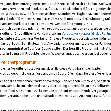
ebsite, Ihren nutzergenerierten Social Media-Inhalten, Ihren Online-Softwar
ebsite verwenden und Produkte auf amazon.co.uk anbieten) (im Folgenden Ihr
-Websites bzw., sofern dies an Ihrem Standort verfügbar ist, einer ander
ite
“) oder (ii) mit der Partner-ID in Alexa Skill (über das Alexa Shopping Ki
estellten markierten Link-Formate verwenden („
Partner-Links
“).
oder sich damit verbinden, um ein Produkt oder Leistungen zu erwerben, di
gütung für qualifizierte Verkäufe, wie im
Vergütungskatalog für das Part
Zur Unterstützung Ihrer Werbung für diese Produkte oder Leistungen können w
linkungs-Tools, Schnittstellen für Anwendungsprogramme, die Alexa-Funktion
Programminhalte
“) zur Verfügung stellen. Der Begriff „Programminhalte“ be
halte in Bezug auf Produkte, die auf Websites angeboten werden, bei denen 
as Partnerprogramm
einer Vergütung setzt voraus, dass Sie diese Vereinbarung einhalten.
ionen zu geben, die wir anfordern, um zu überprüfen, dass Sie diese Vereinba
oder andere anwendbare Marketingverträge von Amazon verstoßen, behalten w
 vor, sämtliche im Rahmen dieser Vereinbarung andernfalls an Sie zahlbare
tellen (und Sie stimmen zu, keinen Anspruch auf entsprechende Vergütungen
 dem Verstoß stehen, und unbeschadet des Rechts von Amazon, Ersatz für 
azu, dass unsere Kunden zu Ihren Kunden werden. Zwischen Ihnen und Amaz