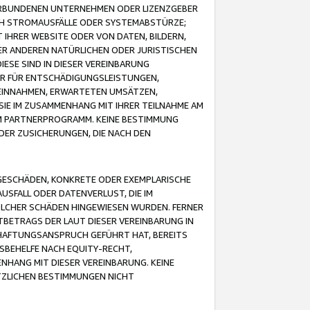
VERBUNDENEN UNTERNEHMEN ODER LIZENZGEBER
ICH STROMAUSFÄLLE ODER SYSTEMABSTÜRZE;
IHRER WEBSITE ODER VON DATEN, BILDERN,
ER ANDEREN NATÜRLICHEN ODER JURISTISCHEN
ESE SIND IN DIESER VEREINBARUNG
R FÜR ENTSCHÄDIGUNGSLEISTUNGEN,
EINNAHMEN, ERWARTETEN UMSÄTZEN,
SIE IM ZUSAMMENHANG MIT IHRER TEILNAHME AM
M PARTNERPROGRAMM. KEINE BESTIMMUNG
DER ZUSICHERUNGEN, DIE NACH DEN
GESCHÄDEN, KONKRETE ODER EXEMPLARISCHE
SFALL ODER DATENVERLUST, DIE IM
OLCHER SCHÄDEN HINGEWIESEN WURDEN. FERNER
BETRAGS DER LAUT DIESER VEREINBARUNG IN
HAFTUNGSANSPRUCH GEFÜHRT HAT, BEREITS
SBEHELFE NACH EQUITY-RECHT,
NHANG MIT DIESER VEREINBARUNG. KEINE
TZLICHEN BESTIMMUNGEN NICHT