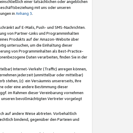
nschließlich einer tatsächlichen oder angeblichen
Geschäftsbeziehung mit uns oder unseren
mungen in
Anhang 3
.
schränkt auf E-Mails, Push- und SMS-Nachrichten.
ellung von Partner-Links und Programminhalten
 eines Produkts auf der Amazon-Website über
tig untersuchen, um die Einhaltung dieser
ntierung von Programminhalten als Best-Practice-
sonenbezogene Daten verarbeiten, finden Sie in der
telbar) Internet-Verkehr (Traffic) anregen können,
rnehmen jederzeit (unmittelbar oder mittelbar)
b stehen, (c) ein Versäumnis unsererseits, Ihre
fene oder eine andere Bestimmung dieser
r ggf. im Rahmen dieser Vereinbarung vornehmen
ch unseren bevollmächtigten Vertreter vorgelegt
ch auf andere Weise abtreten. Vorbehaltlich
rechtlich bindend, gegenüber den Parteien und