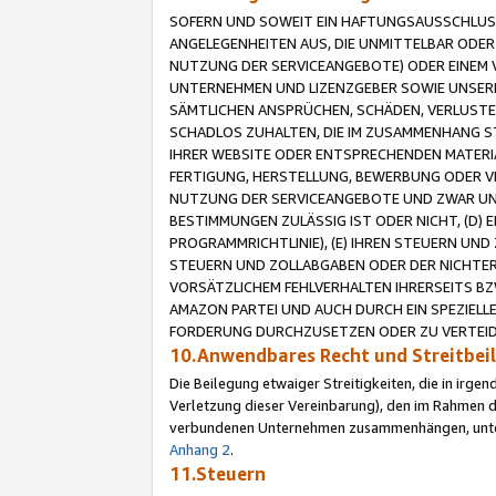
SOFERN UND SOWEIT EIN HAFTUNGSAUSSCHLUSS
ANGELEGENHEITEN AUS, DIE UNMITTELBAR ODER 
NUTZUNG DER SERVICEANGEBOTE) ODER EINEM V
UNTERNEHMEN UND LIZENZGEBER SOWIE UNSERE 
SÄMTLICHEN ANSPRÜCHEN, SCHÄDEN, VERLUSTE
SCHADLOS ZUHALTEN, DIE IM ZUSAMMENHANG STE
IHRER WEBSITE ODER ENTSPRECHENDEN MATERIA
FERTIGUNG, HERSTELLUNG, BEWERBUNG ODER VE
NUTZUNG DER SERVICEANGEBOTE UND ZWAR UN
BESTIMMUNGEN ZULÄSSIG IST ODER NICHT, (D) 
PROGRAMMRICHTLINIE), (E) IHREN STEUERN UN
STEUERN UND ZOLLABGABEN ODER DER NICHTER
VORSÄTZLICHEM FEHLVERHALTEN IHRERSEITS BZ
AMAZON PARTEI UND AUCH DURCH EIN SPEZIELL
FORDERUNG DURCHZUSETZEN ODER ZU VERTEIDI
10.Anwendbares Recht und Streitbe
Die Beilegung etwaiger Streitigkeiten, die in irg
Verletzung dieser Vereinbarung), den im Rahmen d
verbundenen Unternehmen zusammenhängen, unterl
Anhang 2
.
11.Steuern