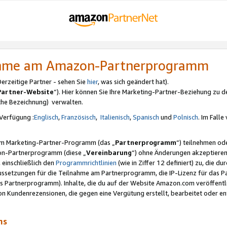
nahme am Amazon-Partnerprogramm
rzeitige Partner - sehen Sie
hier
, was sich geändert hat).
Partner-Website
“). Hier können Sie Ihre Marketing-Partner-Beziehung zu d
iche Bezeichnung) verwalten.
Verfügung :
Englisch
,
Französisch
,
Italienisch
,
Spanisch
und
Polnisch
. Im Fall
erem Marketing-Partner-Programm (das „
Partnerprogramm
“) teilnehmen od
on-Partnerprogramm (diese „
Vereinbarung
“) ohne Änderungen akzeptieren
 einschließlich den
Programmrichtlinien
(wie in Ziffer 12 definiert) zu, die 
raussetzungen für die Teilnahme am Partnerprogramm, die IP-Lizenz für das
s Partnerprogramm). Inhalte, die du auf der Website Amazon.com veröffentl
n Kundenrezensionen, die gegen eine Vergütung erstellt, bearbeitet oder ent
mms