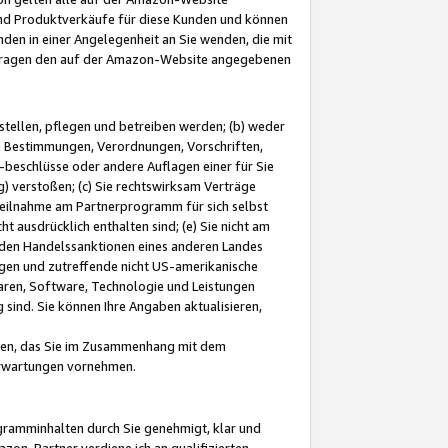
und Produktverkäufe für diese Kunden und können
nden in einer Angelegenheit an Sie wenden, die mit
e-Fragen den auf der Amazon-Website angegebenen
stellen, pflegen und betreiben werden; (b) weder
e Bestimmungen, Verordnungen, Vorschriften,
-beschlüsse oder andere Auflagen einer für Sie
 verstoßen; (c) Sie rechtswirksam Verträge
r Teilnahme am Partnerprogramm für sich selbst
t ausdrücklich enthalten sind; (e) Sie nicht am
den Handelssanktionen eines anderen Landes
gen und zutreffende nicht US-amerikanische
ren, Software, Technologie und Leistungen
sind. Sie können Ihre Angaben aktualisieren,
men, das Sie im Zusammenhang mit dem
 Erwartungen vornehmen.
ogramminhalten durch Sie genehmigt, klar und
zon-Partner verdiene ich an qualifizierten