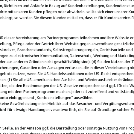
, Richtlinien und Abläufe in Bezug auf Kundenbestellungen, Kundendienst 
kte mit unseren Kunden pflegen oder abwickeln; sollte sich einer unserer Ku
nhängt, so werden Sie diesem Kunden mitteilen, dass er für Kundenservic
emäß dieser Vereinbarung am Partnerprogramm teilnehmen und Ihre Website er
ellung, Pflege oder der Betrieb Ihrer Website gegen anwendbare gesetzlich
skodizes, Branchenstandards, Selbstregulierungsregeln, Gerichtsurteile und 
ngen zu elektronischer Kommunikation, Datenschutz, Werbung und Marketing)
 oder aus anderen Gründen nicht geschäftsfähig sind); (d) Sie den Nutzen de
cherungen, Garantien oder Aussagen verlassen, die in dieser Vereinbarung nich
gebote nutzen, wenn Sie US-Handelssanktionen oder US-Recht entsprechen
men; (f) Sie alle US-amerikanischen Ausfuhr- und Wiederausfuhrbeschränkun
ten, die den Bestimmungen der US-Gesetze entsprechen und ggf. für die Wa
hang mit dem Partnerprogramm machen, jederzeit zutreffend und vollständig 
 Konto einloggen und „Kontoeinstellungen“ auswählen.
keine Gewährleistungen im Hinblick auf das Besucher- und Vergütungsvolu
icht für etwaige Handlungen verantwortlich, die Sie auf Grundlage solcher
en Stelle, an der Amazon ggf. die Darstellung oder sonstige Nutzung von Pr
 ähnlichen, nach dieser Vereinbarung zulässigen, Hinweis anbringen: „Als Ama