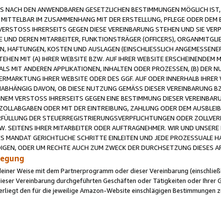
 NACH DEN ANWENDBAREN GESETZLICHEN BESTIMMUNGEN MÖGLICH IST, S
MITTELBAR IM ZUSAMMENHANG MIT DER ERSTELLUNG, PFLEGE ODER DEM BE
ERSTOSS IHRERSEITS GEGEN DIESE VEREINBARUNG STEHEN UND SIE VERP
UND DEREN MITARBEITER, FUNKTIONSTRÄGER (OFFICERS), ORGANMITGLI
N, HAFTUNGEN, KOSTEN UND AUSLAGEN (EINSCHLIESSLICH ANGEMESSENE
HEN MIT (A) IHRER WEBSITE BZW. AUF IHRER WEBSITE ERSCHEINENDEM M
LS MIT ANDEREN APPLIKATIONEN, INHALTEN ODER PROZESSEN, (B) DER 
RMARKTUNG IHRER WEBSITE ODER DES GGF. AUF ODER INNERHALB IHRER W
ABHÄNGIG DAVON, OB DIESE NUTZUNG GEMÄSS DIESER VEREINBARUNG B
EINEM VERSTOSS IHRERSEITS GEGEN EINE BESTIMMUNG DIESER VEREINBARU
D ZOLLABGABEN ODER MIT DER EINTREIBUNG, ZAHLUNG ODER DEM AUSBLEI
FÜLLUNG DER STEUERREGISTRIERUNGSVERPFLICHTUNGEN ODER ZOLLVERPF
W. SEITENS IHRER MITARBEITER ODER AUFTRAGNEHMER. WIR UND UNSERE
ES MANDAT GERICHTLICHE SCHRITTE EINLEITEN UND JEDE PROZESSUALE 
GEN, ODER UM RECHTE AUCH ZUM ZWECK DER DURCHSETZUNG DIESES AR
ilegung
endeiner Weise mit dem Partnerprogramm oder dieser Vereinbarung (einschließl
ieser Vereinbarung durchgeführten Geschäften oder Tätigkeiten oder Ihrer 
iegt den für die jeweilige Amazon-Website einschlägigen Bestimmungen z