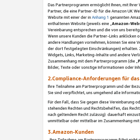
Das Partnerprogramm ermöglicht Ihnen, mit Ihrer W
Partner, die eine Partner-ID für die Amazon UK W
Website mit einer der in
Anhang 1
genannten Amazon
enthaltenen Website (jeweils eine „
Amazon-Webs
Vereinbarung entsprechen und die von uns bereitg
Wenn unsere Kunden die Partner-Links anklicken 
andere Handlungen vornehmen, können Sie eine Ver
der dort festgelegten Einschränkungen) erhalten. 
Widgets, Links, Marketing-Inhalte und andere Ver
Zusammenhang mit dem Partnerprogramm (die „
Bilder, Texte oder sonstige Informationen oder In
2.Compliance-Anforderungen für d
Ihre Teilnahme am Partnerprogramm und der Bezug 
Sie sind verpflichtet, uns umgehend alle Informat
Für den Fall, dass Sie gegen diese Vereinbarung 
stehenden Rechten und Rechtsbehelfen, das Recht
nach geltendem Recht zulässig) dauerhaft einzus
unmittelbar oder mittelbar im Zusammenhang mit
3.Amazon-Kunden
Ihre Teilnahme am Partnerprogramm führt nicht d