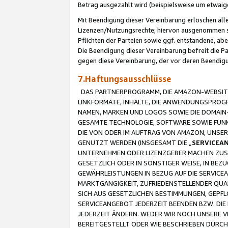
Betrag ausgezahlt wird (beispielsweise um etwai
Mit Beendigung dieser Vereinbarung erlöschen alle
Lizenzen/Nutzungsrechte; hiervon ausgenommen sind
Pflichten der Parteien sowie ggf. entstandene, ab
Die Beendigung dieser Vereinbarung befreit die P
gegen diese Vereinbarung, der vor deren Beendi
7.Haftungsausschlüsse
DAS PARTNERPROGRAMM, DIE AMAZON-WEBSITE,
LINKFORMATE, INHALTE, DIE ANWENDUNGSPRO
NAMEN, MARKEN UND LOGOS SOWIE DIE DOMAIN
GESAMTE TECHNOLOGIE, SOFTWARE SOWIE FUNKT
DIE VON ODER IM AUFTRAG VON AMAZON, UNS
GENUTZT WERDEN (INSGESAMT DIE „
SERVICEA
UNTERNEHMEN ODER LIZENZGEBER MACHEN ZUSI
GESETZLICH ODER IN SONSTIGER WEISE, IN BE
GEWÄHRLEISTUNGEN IN BEZUG AUF DIE SERVICE
MARKTGÄNGIGKEIT, ZUFRIEDENSTELLENDER QUA
SICH AUS GESETZLICHEN BESTIMMUNGEN, GEPFL
SERVICEANGEBOT JEDERZEIT BEENDEN BZW. DIE
JEDERZEIT ÄNDERN. WEDER WIR NOCH UNSERE 
BEREITGESTELLT ODER WIE BESCHRIEBEN DURC