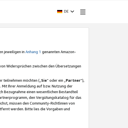
DE
en jeweiligen in
Anhang 1
genannten Amazon-
e von Widersprüchen zwischen den Übersetzungen
er teilnehmen möchten („
Sie
“ oder ein „
Partner
“),
. Mit Ihrer Anmeldung auf bzw. Nutzung der
durch Bezugnahme einen wesentlichen Bestandteil
 Partnerprogramm, den Vergütungskatalog für das
ichst, müssen den Community-Richtlinien von
fernt werden. Bitte lies die Vorgaben und