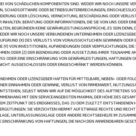
FREI VON SCHÄDLICHEN KOMPONENTEN SIND. WEDER WIR NOCH UNSERE 
VIREN, SCHADSOFTWARE ODER BETRIEBSUNTERBRECHUNGEN, EINSCHLIESSL
ÄNDERUNG ODER LÖSCHUNG, VERNICHTUNG, BESCHÄDIGUNG ODER VERLUST 
INHALTEN. BERATUNG ODER INFORMATIONEN, DIE SIE VON UNS ODER EIN
LTEN, BEGRÜNDEN KEINE GEWÄHRLEISTUNGSANSPRÜCHE, ES SEIN DENN, DI
WEDER WIR NOCH UNSERE VERBUNDENEN UNTERNEHMEN ODER LIZENZGEBE
FGRUND (X) DES VERLUSTS VON VORAUSSICHTLICHEN GEWINNEN ODER 
 (Y) VON INVESTITIONEN, AUFWENDUNGEN ODER VERPFLICHTUNGEN, DIE 
EN ODER (Z) DER BEENDIGUNG ODER AUSSETZUNG IHRER TEILNAHME A
LUSS ODER EINE EINSCHRÄNKUNG VON GEWÄHRLEISTUNGEN, HAFTUNGEN O
NICHT AUSGESCHLOSSEN ODER EINGESCHRÄNKT WERDEN KÖNNEN.
EHMEN ODER LIZENZGEBER HAFTEN FÜR MITTELBARE, NEBEN- ODER FOL
R EINNAHMEN ODER GEWINNE, VERLUST VON FIRMENWERT, NUTZUNGSAU
TSTEHEN, SELBST WENN WIR AUF DIE MÖGLICHKEIT DES AUFTRETENS S
MENHANG MIT DEN SERVICEANGEBOTEN MAXIMAL DER HÖHE DES GESAMT
M ZEITPUNKT DES EREIGNISSES, DAS ZU DEM ZULETZT ENTSTANDENEN 
ERGÜTUNGEN. SIE VERZICHTEN HIERMIT AUF ETWAIGE RECHTE UND RECHT
KLAGE, UNTERLASSUNGSKLAGE ODER ANDERE RECHTSBEHELFE IM ZUSAMME
NE EINSCHRÄNKUNG VON HAFTUNGEN, DIE NACH DEN ANWENDBAREN GESE