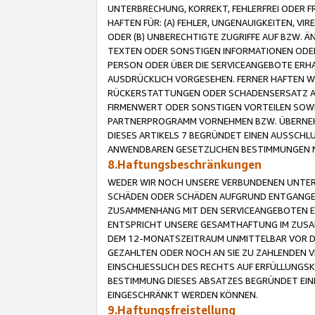
UNTERBRECHUNG, KORREKT, FEHLERFREI ODER 
HAFTEN FÜR: (A) FEHLER, UNGENAUIGKEITEN, 
ODER (B) UNBERECHTIGTE ZUGRIFFE AUF BZW. 
TEXTEN ODER SONSTIGEN INFORMATIONEN ODER 
PERSON ODER ÜBER DIE SERVICEANGEBOTE ERHA
AUSDRÜCKLICH VORGESEHEN. FERNER HAFTEN 
RÜCKERSTATTUNGEN ODER SCHADENSERSATZ AU
FIRMENWERT ODER SONSTIGEN VORTEILEN SOWIE
PARTNERPROGRAMM VORNEHMEN BZW. ÜBERNEHM
DIESES ARTIKELS 7 BEGRÜNDET EINEN AUSSCH
ANWENDBAREN GESETZLICHEN BESTIMMUNGEN 
8.Haftungsbeschränkungen
WEDER WIR NOCH UNSERE VERBUNDENEN UNTERN
SCHÄDEN ODER SCHÄDEN AUFGRUND ENTGANGENE
ZUSAMMENHANG MIT DEN SERVICEANGEBOTEN EN
ENTSPRICHT UNSERE GESAMTHAFTUNG IM ZUSAM
DEM 12-MONATSZEITRAUM UNMITTELBAR VOR DE
GEZAHLTEN ODER NOCH AN SIE ZU ZAHLENDEN V
EINSCHLIESSLICH DES RECHTS AUF ERFÜLLUNGS
BESTIMMUNG DIESES ABSATZES BEGRÜNDET EI
EINGESCHRÄNKT WERDEN KÖNNEN.
9.Haftungsfreistellung