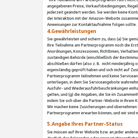
angegebenen Preise, Verkaufsbedingungen, Regeln
jederzeit geändert werden. Sie werden keine Konta
der Interaktion mit der Amazon-Website zusamme
Anweisungen zur Kontaktaufnahme folgen sollte.
4.Gewährleistungen
Sie gewährleisten und sichern zu, dass (a) Sie g
Ihre Teilnahme am Partnerprogramm noch die Erst
Anordnungen, Konzessionen, Richtlinien, Verhalten
zuständigen Behörde (einschließlich der Bestimmu
abschließen dürfen (also z. B. nicht minderjährig
eigenständig geprüft haben und sich nicht auf Zusi
Partnerprogramm teilnehmen und keine Servicean
unterliegen, in dem Sie Serviceangebote wahrneh
Ausfuhr- und Wiederausfuhrbeschränkungen einhal
gelten, und (g) die Angaben, die Sie im Zusammen
indem Sie sich über die Partner-Website in Ihrem
Wir machen keine Zusicherungen und übernehmen 
Partnerprogramm erwarten können, und wir sind n
5.Angabe Ihres Partner-Status
Sie müssen auf Ihrer Website bzw. an jeder ander
deutlich den folgenden oder einen im Wesentlichen