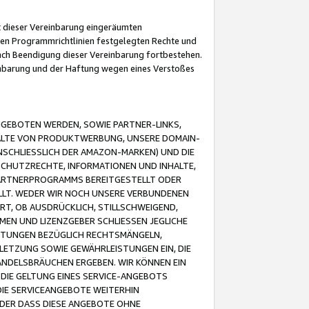
it dieser Vereinbarung eingeräumten
 den Programmrichtlinien festgelegten Rechte und
 nach Beendigung dieser Vereinbarung fortbestehen.
einbarung und der Haftung wegen eines Verstoßes
GEBOTEN WERDEN, SOWIE PARTNER-LINKS,
ALTE VON PRODUKTWERBUNG, UNSERE DOMAIN-
SCHLIESSLICH DER AMAZON-MARKEN) UND DIE
SCHUTZRECHTE, INFORMATIONEN UND INHALTE,
PARTNERPROGRAMMS BEREITGESTELLT ODER
ELLT. WEDER WIR NOCH UNSERE VERBUNDENEN
T, OB AUSDRÜCKLICH, STILLSCHWEIGEND,
MEN UND LIZENZGEBER SCHLIESSEN JEGLICHE
ISTUNGEN BEZÜGLICH RECHTSMÄNGELN,
LETZUNG SOWIE GEWÄHRLEISTUNGEN EIN, DIE
ANDELSBRÄUCHEN ERGEBEN. WIR KÖNNEN EIN
 DIE GELTUNG EINES SERVICE-ANGEBOTS
IE SERVICEANGEBOTE WEITERHIN
ODER DASS DIESE ANGEBOTE OHNE