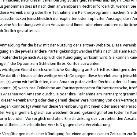
usgenommen dies ist nach dem anwendbaren Recht erforderlich, werden Sie 
f diese Vereinbarung oder Ihre Teilnahme am Partnerprogramm machen. Sie d
usschmücken (einschließlich der expliziten oder impliziten Aussage, dass A
 eine Verbindung zwischen Amazon und Ihnen oder einer anderen natürlichen 
rücklich gestattet ist.
r Anmeldung für die bzw. mit der Nutzung der Partner-Website. Diese Vereinb
gung an die jeweils andere Partei gekündigt werden (falls nach lokalem Rech
n Kalendertage nach Ausspruch der Kündigung wirksam wird. Sie können kündi
ngen“ die Option zum Schließen Ihres Kontos auswählen.
 wichtigem Grund durch schriftliche Kündigung an Sie fristlos kündigen oder I
 Sie darüber hinaus anderweitige Verstöße gegen diese Vereinbarung (einschli
ben; (c) wenn wir befürchten, dass Amazon potenziellen Rechts- oder Haftu
nnte; (d) wenn Ihre Teilnahme am Partnerprogramm für betrügerische, irref
das Ansehen von Amazon durch Sie oder Ihre Teilnahme am Partnerprogramm b
ieser Vereinbarung oder den gemäß dieser Vereinbarung von den Vertragspa
liegen könnte; (g) wenn wir diese Vereinbarung mit Ihnen oder anderen Perso
 der Vergangenheit, gleich aus welchem Grund, gekündigt hatten (oder Ihr Ko
rm beenden. Vorsorglich und ohne Einschränkung des vorstehenden Absatzes
richtlinien als erheblicher Verstoß gegen diese Vereinbarung.
e Vergütungen nach einer Kündigung für einen angemessenen Zeitraum zurückb