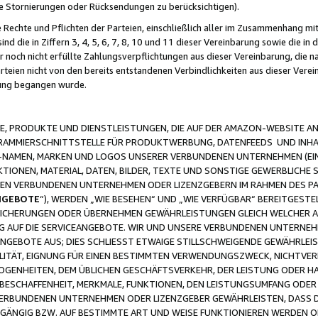
ge Stornierungen oder Rücksendungen zu berücksichtigen).
 Rechte und Pflichten der Parteien, einschließlich aller im Zusammenhang m
 die in Ziffern 3, 4, 5, 6, 7, 8, 10 und 11 dieser Vereinbarung sowie die in
er noch nicht erfüllte Zahlungsverpflichtungen aus dieser Vereinbarung, die
arteien nicht von den bereits entstandenen Verbindlichkeiten aus dieser Ver
gung begangen wurde.
 PRODUKTE UND DIENSTLEISTUNGEN, DIE AUF DER AMAZON-WEBSITE AN
GRAMMIERSCHNITTSTELLE FÜR PRODUKTWERBUNG, DATENFEEDS UND INH
-NAMEN, MARKEN UND LOGOS UNSERER VERBUNDENEN UNTERNEHMEN (EIN
IONEN, MATERIAL, DATEN, BILDER, TEXTE UND SONSTIGE GEWERBLICHE 
EREN VERBUNDENEN UNTERNEHMEN ODER LIZENZGEBERN IM RAHMEN DES 
NGEBOTE
“), WERDEN „WIE BESEHEN“ UND „WIE VERFÜGBAR“ BEREITGEST
CHERUNGEN ODER ÜBERNEHMEN GEWÄHRLEISTUNGEN GLEICH WELCHER AR
ZUG AUF DIE SERVICEANGEBOTE. WIR UND UNSERE VERBUNDENEN UNTERNEH
ANGEBOTE AUS; DIES SCHLIESST ETWAIGE STILLSCHWEIGENDE GEWÄHRLE
LITÄT, EIGNUNG FÜR EINEN BESTIMMTEN VERWENDUNGSZWECK, NICHTVER
OGENHEITEN, DEM ÜBLICHEN GESCHÄFTSVERKEHR, DER LEISTUNG ODER H
 BESCHAFFENHEIT, MERKMALE, FUNKTIONEN, DEN LEISTUNGSUMFANG ODER
VERBUNDENEN UNTERNEHMEN ODER LIZENZGEBER GEWÄHRLEISTEN, DASS D
HGÄNGIG BZW. AUF BESTIMMTE ART UND WEISE FUNKTIONIEREN WERDEN 