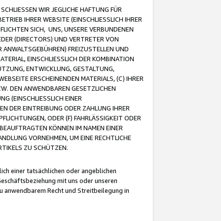
CHLIESSEN WIR JEGLICHE HAFTUNG FÜR
TRIEB IHRER WEBSITE (EINSCHLIESSLICH IHRER
FLICHTEN SICH, UNS, UNSERE VERBUNDENEN
EDER (DIRECTORS) UND VERTRETER VON
R ANWALTSGEBÜHREN) FREIZUSTELLEN UND
ATERIAL, EINSCHLIESSLICH DER KOMBINATION
NUTZUNG, ENTWICKLUNG, GESTALTUNG,
EBSEITE ERSCHEINENDEN MATERIALS, (C) IHRER
ZW. DEN ANWENDBAREN GESETZLICHEN
NG (EINSCHLIESSLICH EINER
BEN DER EINTREIBUNG ODER ZAHLUNG IHRER
LICHTUNGEN, ODER (F) FAHRLÄSSIGKEIT ODER
 BEAUFTRAGTEN KÖNNEN IM NAMEN EINER
HANDLUNG VORNEHMEN, UM EINE RECHTLICHE
TIKELS ZU SCHÜTZEN.
ich einer tatsächlichen oder angeblichen
Geschäftsbeziehung mit uns oder unseren
u anwendbarem Recht und Streitbeilegung in