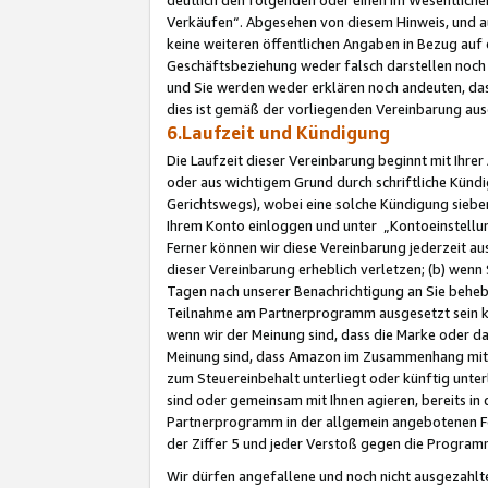
Verkäufen“. Abgesehen von diesem Hinweis, und a
keine weiteren öffentlichen Angaben in Bezug au
Geschäftsbeziehung weder falsch darstellen noch a
und Sie werden weder erklären noch andeuten, dass
dies ist gemäß der vorliegenden Vereinbarung ausd
6.Laufzeit und Kündigung
Die Laufzeit dieser Vereinbarung beginnt mit Ihre
oder aus wichtigem Grund durch schriftliche Kündi
Gerichtswegs), wobei eine solche Kündigung siebe
Ihrem Konto einloggen und unter „Kontoeinstellu
Ferner können wir diese Vereinbarung jederzeit aus
dieser Vereinbarung erheblich verletzen; (b) wenn
Tagen nach unserer Benachrichtigung an Sie behe
Teilnahme am Partnerprogramm ausgesetzt sein kö
wenn wir der Meinung sind, dass die Marke oder 
Meinung sind, dass Amazon im Zusammenhang mit d
zum Steuereinbehalt unterliegt oder künftig unter
sind oder gemeinsam mit Ihnen agieren, bereits in
Partnerprogramm in der allgemein angebotenen Fo
der Ziffer 5 und jeder Verstoß gegen die Programm
Wir dürfen angefallene und noch nicht ausgezahlt