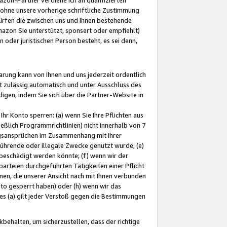
ohne unsere vorherige schriftliche Zustimmung
ürfen die zwischen uns und Ihnen bestehende
mazon Sie unterstützt, sponsert oder empfiehlt)
oder juristischen Person besteht, es sei denn,
arung kann von Ihnen und uns jederzeit ordentlich
t zulässig automatisch und unter Ausschluss des
gen, indem Sie sich über die Partner-Website in
hr Konto sperren: (a) wenn Sie Ihre Pflichten aus
eßlich Programmrichtlinien) nicht innerhalb von 7
ngsansprüchen im Zusammenhang mit Ihrer
ührende oder illegale Zwecke genutzt wurde; (e)
eschädigt werden könnte; (f) wenn wir der
rteien durchgeführten Tätigkeiten einer Pflicht
nen, die unserer Ansicht nach mit Ihnen verbunden
nto gesperrt haben) oder (h) wenn wir das
 (a) gilt jeder Verstoß gegen die Bestimmungen
ehalten, um sicherzustellen, dass der richtige