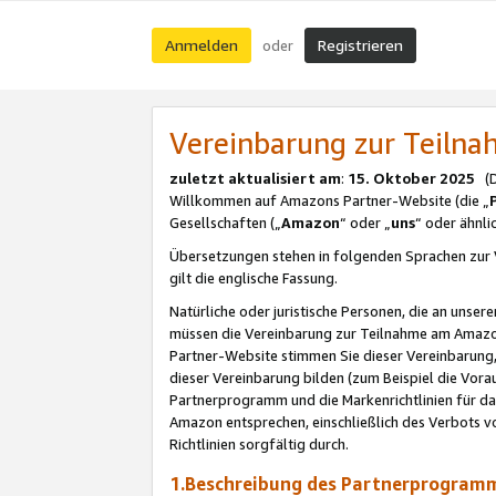
Anmelden
Registrieren
oder
Vereinbarung zur Teil
zuletzt aktualisiert am
:
15. Oktober 2025
(De
Willkommen auf Amazons Partner-Website (die „
Gesellschaften („
Amazon
“ oder „
uns
“ oder ähnl
Übersetzungen stehen in folgenden Sprachen zur 
gilt die englische Fassung.
Natürliche oder juristische Personen, die an uns
müssen die Vereinbarung zur Teilnahme am Amaz
Partner-Website stimmen Sie dieser Vereinbarung,
dieser Vereinbarung bilden (zum Beispiel die Vo
Partnerprogramm und die Markenrichtlinien für da
Amazon entsprechen, einschließlich des Verbots vo
Richtlinien sorgfältig durch.
1.Beschreibung des Partnerprogra