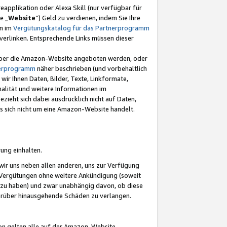
eapplikation oder Alexa Skill (nur verfügbar für
e „
Website
“) Geld zu verdienen, indem Sie Ihre
en im
Vergütungskatalog für das Partnerprogramm
t) verlinken. Entsprechende Links müssen dieser
e über die Amazon-Website angeboten werden, oder
nerprogramm
näher beschrieben (und vorbehaltlich
ir Ihnen Daten, Bilder, Texte, Linkformate,
alität und weitere Informationen im
zieht sich dabei ausdrücklich nicht auf Daten,
es sich nicht um eine Amazon-Website handelt.
rung einhalten.
ir uns neben allen anderen, uns zur Verfügung
n Vergütungen ohne weitere Ankündigung (soweit
 zu haben) und zwar unabhängig davon, ob diese
darüber hinausgehende Schäden zu verlangen.
on gelten alle auf der Amazon-Website