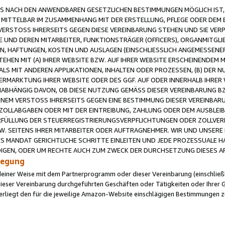
 NACH DEN ANWENDBAREN GESETZLICHEN BESTIMMUNGEN MÖGLICH IST, S
MITTELBAR IM ZUSAMMENHANG MIT DER ERSTELLUNG, PFLEGE ODER DEM BE
ERSTOSS IHRERSEITS GEGEN DIESE VEREINBARUNG STEHEN UND SIE VERP
UND DEREN MITARBEITER, FUNKTIONSTRÄGER (OFFICERS), ORGANMITGLI
N, HAFTUNGEN, KOSTEN UND AUSLAGEN (EINSCHLIESSLICH ANGEMESSENE
HEN MIT (A) IHRER WEBSITE BZW. AUF IHRER WEBSITE ERSCHEINENDEM M
LS MIT ANDEREN APPLIKATIONEN, INHALTEN ODER PROZESSEN, (B) DER 
RMARKTUNG IHRER WEBSITE ODER DES GGF. AUF ODER INNERHALB IHRER W
ABHÄNGIG DAVON, OB DIESE NUTZUNG GEMÄSS DIESER VEREINBARUNG B
EINEM VERSTOSS IHRERSEITS GEGEN EINE BESTIMMUNG DIESER VEREINBARU
D ZOLLABGABEN ODER MIT DER EINTREIBUNG, ZAHLUNG ODER DEM AUSBLEI
FÜLLUNG DER STEUERREGISTRIERUNGSVERPFLICHTUNGEN ODER ZOLLVERPF
W. SEITENS IHRER MITARBEITER ODER AUFTRAGNEHMER. WIR UND UNSERE
ES MANDAT GERICHTLICHE SCHRITTE EINLEITEN UND JEDE PROZESSUALE 
GEN, ODER UM RECHTE AUCH ZUM ZWECK DER DURCHSETZUNG DIESES AR
ilegung
endeiner Weise mit dem Partnerprogramm oder dieser Vereinbarung (einschließl
ieser Vereinbarung durchgeführten Geschäften oder Tätigkeiten oder Ihrer 
iegt den für die jeweilige Amazon-Website einschlägigen Bestimmungen z