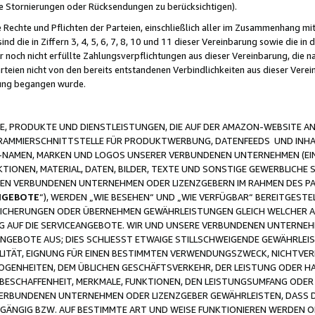
ge Stornierungen oder Rücksendungen zu berücksichtigen).
 Rechte und Pflichten der Parteien, einschließlich aller im Zusammenhang m
 die in Ziffern 3, 4, 5, 6, 7, 8, 10 und 11 dieser Vereinbarung sowie die in
er noch nicht erfüllte Zahlungsverpflichtungen aus dieser Vereinbarung, die
arteien nicht von den bereits entstandenen Verbindlichkeiten aus dieser Ver
gung begangen wurde.
 PRODUKTE UND DIENSTLEISTUNGEN, DIE AUF DER AMAZON-WEBSITE AN
GRAMMIERSCHNITTSTELLE FÜR PRODUKTWERBUNG, DATENFEEDS UND INH
-NAMEN, MARKEN UND LOGOS UNSERER VERBUNDENEN UNTERNEHMEN (EIN
IONEN, MATERIAL, DATEN, BILDER, TEXTE UND SONSTIGE GEWERBLICHE 
EREN VERBUNDENEN UNTERNEHMEN ODER LIZENZGEBERN IM RAHMEN DES 
NGEBOTE
“), WERDEN „WIE BESEHEN“ UND „WIE VERFÜGBAR“ BEREITGEST
CHERUNGEN ODER ÜBERNEHMEN GEWÄHRLEISTUNGEN GLEICH WELCHER AR
ZUG AUF DIE SERVICEANGEBOTE. WIR UND UNSERE VERBUNDENEN UNTERNEH
ANGEBOTE AUS; DIES SCHLIESST ETWAIGE STILLSCHWEIGENDE GEWÄHRLE
LITÄT, EIGNUNG FÜR EINEN BESTIMMTEN VERWENDUNGSZWECK, NICHTVER
OGENHEITEN, DEM ÜBLICHEN GESCHÄFTSVERKEHR, DER LEISTUNG ODER H
 BESCHAFFENHEIT, MERKMALE, FUNKTIONEN, DEN LEISTUNGSUMFANG ODER
VERBUNDENEN UNTERNEHMEN ODER LIZENZGEBER GEWÄHRLEISTEN, DASS D
HGÄNGIG BZW. AUF BESTIMMTE ART UND WEISE FUNKTIONIEREN WERDEN 