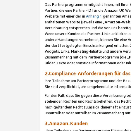
Das Partnerprogramm ermöglicht Ihnen, mit Ihrer W
Partner, die eine Partner-ID für die Amazon UK W
Website mit einer der in
Anhang 1
genannten Amazon
enthaltenen Website (jeweils eine „
Amazon-Webs
Vereinbarung entsprechen und die von uns bereitg
Wenn unsere Kunden die Partner-Links anklicken 
andere Handlungen vornehmen, können Sie eine Ver
der dort festgelegten Einschränkungen) erhalten. 
Widgets, Links, Marketing-Inhalte und andere Ver
Zusammenhang mit dem Partnerprogramm (die „
Bilder, Texte oder sonstige Informationen oder In
2.Compliance-Anforderungen für d
Ihre Teilnahme am Partnerprogramm und der Bezug 
Sie sind verpflichtet, uns umgehend alle Informat
Für den Fall, dass Sie gegen diese Vereinbarung 
stehenden Rechten und Rechtsbehelfen, das Recht
nach geltendem Recht zulässig) dauerhaft einzus
unmittelbar oder mittelbar im Zusammenhang mit
3.Amazon-Kunden
Ihre Teilnahme am Partnerprogramm führt nicht d