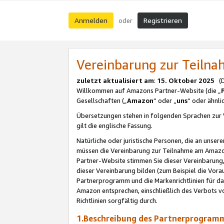
Anmelden
Registrieren
oder
Vereinbarung zur Teil
zuletzt aktualisiert am
:
15. Oktober 2025
(De
Willkommen auf Amazons Partner-Website (die „
Gesellschaften („
Amazon
“ oder „
uns
“ oder ähnl
Übersetzungen stehen in folgenden Sprachen zur 
gilt die englische Fassung.
Natürliche oder juristische Personen, die an uns
müssen die Vereinbarung zur Teilnahme am Amaz
Partner-Website stimmen Sie dieser Vereinbarung,
dieser Vereinbarung bilden (zum Beispiel die Vo
Partnerprogramm und die Markenrichtlinien für da
Amazon entsprechen, einschließlich des Verbots vo
Richtlinien sorgfältig durch.
1.Beschreibung des Partnerprogra