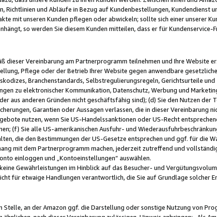
, Richtlinien und Abläufe in Bezug auf Kundenbestellungen, Kundendienst 
kte mit unseren Kunden pflegen oder abwickeln; sollte sich einer unserer Ku
nhängt, so werden Sie diesem Kunden mitteilen, dass er für Kundenservic
emäß dieser Vereinbarung am Partnerprogramm teilnehmen und Ihre Website er
ellung, Pflege oder der Betrieb Ihrer Website gegen anwendbare gesetzlich
skodizes, Branchenstandards, Selbstregulierungsregeln, Gerichtsurteile und 
ngen zu elektronischer Kommunikation, Datenschutz, Werbung und Marketing)
 oder aus anderen Gründen nicht geschäftsfähig sind); (d) Sie den Nutzen de
cherungen, Garantien oder Aussagen verlassen, die in dieser Vereinbarung nich
gebote nutzen, wenn Sie US-Handelssanktionen oder US-Recht entsprechen
men; (f) Sie alle US-amerikanischen Ausfuhr- und Wiederausfuhrbeschränkun
ten, die den Bestimmungen der US-Gesetze entsprechen und ggf. für die Wa
hang mit dem Partnerprogramm machen, jederzeit zutreffend und vollständig 
 Konto einloggen und „Kontoeinstellungen“ auswählen.
keine Gewährleistungen im Hinblick auf das Besucher- und Vergütungsvolu
icht für etwaige Handlungen verantwortlich, die Sie auf Grundlage solcher
en Stelle, an der Amazon ggf. die Darstellung oder sonstige Nutzung von Pr
 ähnlichen, nach dieser Vereinbarung zulässigen, Hinweis anbringen: „Als Ama