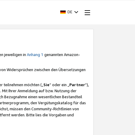
DE
en jeweiligen in
Anhang 1
genannten Amazon-
e von Widersprüchen zwischen den Übersetzungen
er teilnehmen möchten („
Sie
“ oder ein „
Partner
“),
. Mit Ihrer Anmeldung auf bzw. Nutzung der
durch Bezugnahme einen wesentlichen Bestandteil
 Partnerprogramm, den Vergütungskatalog für das
ichst, müssen den Community-Richtlinien von
fernt werden. Bitte lies die Vorgaben und