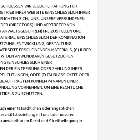
CHLIESSEN WIR JEGLICHE HAFTUNG FÜR
TRIEB IHRER WEBSITE (EINSCHLIESSLICH IHRER
FLICHTEN SICH, UNS, UNSERE VERBUNDENEN
EDER (DIRECTORS) UND VERTRETER VON
R ANWALTSGEBÜHREN) FREIZUSTELLEN UND
ATERIAL, EINSCHLIESSLICH DER KOMBINATION
NUTZUNG, ENTWICKLUNG, GESTALTUNG,
EBSEITE ERSCHEINENDEN MATERIALS, (C) IHRER
ZW. DEN ANWENDBAREN GESETZLICHEN
NG (EINSCHLIESSLICH EINER
BEN DER EINTREIBUNG ODER ZAHLUNG IHRER
LICHTUNGEN, ODER (F) FAHRLÄSSIGKEIT ODER
 BEAUFTRAGTEN KÖNNEN IM NAMEN EINER
HANDLUNG VORNEHMEN, UM EINE RECHTLICHE
TIKELS ZU SCHÜTZEN.
ich einer tatsächlichen oder angeblichen
Geschäftsbeziehung mit uns oder unseren
u anwendbarem Recht und Streitbeilegung in