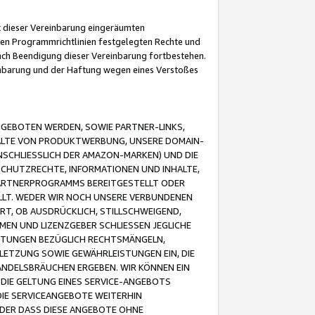
it dieser Vereinbarung eingeräumten
 den Programmrichtlinien festgelegten Rechte und
 nach Beendigung dieser Vereinbarung fortbestehen.
einbarung und der Haftung wegen eines Verstoßes
GEBOTEN WERDEN, SOWIE PARTNER-LINKS,
ALTE VON PRODUKTWERBUNG, UNSERE DOMAIN-
SCHLIESSLICH DER AMAZON-MARKEN) UND DIE
SCHUTZRECHTE, INFORMATIONEN UND INHALTE,
PARTNERPROGRAMMS BEREITGESTELLT ODER
ELLT. WEDER WIR NOCH UNSERE VERBUNDENEN
T, OB AUSDRÜCKLICH, STILLSCHWEIGEND,
MEN UND LIZENZGEBER SCHLIESSEN JEGLICHE
ISTUNGEN BEZÜGLICH RECHTSMÄNGELN,
LETZUNG SOWIE GEWÄHRLEISTUNGEN EIN, DIE
ANDELSBRÄUCHEN ERGEBEN. WIR KÖNNEN EIN
 DIE GELTUNG EINES SERVICE-ANGEBOTS
IE SERVICEANGEBOTE WEITERHIN
ODER DASS DIESE ANGEBOTE OHNE