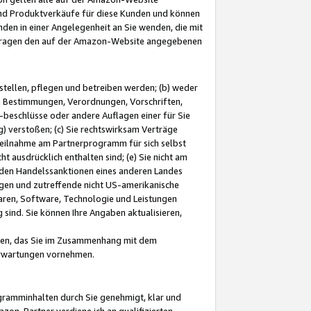
und Produktverkäufe für diese Kunden und können
nden in einer Angelegenheit an Sie wenden, die mit
e-Fragen den auf der Amazon-Website angegebenen
stellen, pflegen und betreiben werden; (b) weder
e Bestimmungen, Verordnungen, Vorschriften,
-beschlüsse oder andere Auflagen einer für Sie
 verstoßen; (c) Sie rechtswirksam Verträge
r Teilnahme am Partnerprogramm für sich selbst
t ausdrücklich enthalten sind; (e) Sie nicht am
den Handelssanktionen eines anderen Landes
gen und zutreffende nicht US-amerikanische
ren, Software, Technologie und Leistungen
sind. Sie können Ihre Angaben aktualisieren,
men, das Sie im Zusammenhang mit dem
 Erwartungen vornehmen.
ogramminhalten durch Sie genehmigt, klar und
zon-Partner verdiene ich an qualifizierten