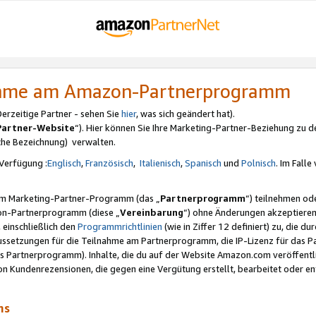
nahme am Amazon-Partnerprogramm
rzeitige Partner - sehen Sie
hier
, was sich geändert hat).
Partner-Website
“). Hier können Sie Ihre Marketing-Partner-Beziehung zu d
iche Bezeichnung) verwalten.
Verfügung :
Englisch
,
Französisch
,
Italienisch
,
Spanisch
und
Polnisch
. Im Fall
erem Marketing-Partner-Programm (das „
Partnerprogramm
“) teilnehmen od
on-Partnerprogramm (diese „
Vereinbarung
“) ohne Änderungen akzeptieren
 einschließlich den
Programmrichtlinien
(wie in Ziffer 12 definiert) zu, die 
raussetzungen für die Teilnahme am Partnerprogramm, die IP-Lizenz für das
s Partnerprogramm). Inhalte, die du auf der Website Amazon.com veröffentl
n Kundenrezensionen, die gegen eine Vergütung erstellt, bearbeitet oder ent
mms