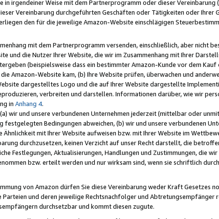
e in irgendeiner Weise mit dem Partnerprogramm oder dieser Vereinbarung (ei
ieser Vereinbarung durchgeführten Geschäften oder Tätigkeiten oder Ihrer 
liegen den für die jeweilige Amazon-Website einschlägigen Steuerbestim
mmenhang mit dem Partnerprogramm versenden, einschließlich, aber nicht be
site und die Nutzer Ihrer Website, die wir im Zusammenhang mit Ihrer Darst
itergeben (beispielsweise dass ein bestimmter Amazon-Kunde vor dem Kauf
uf die Amazon-Website kam, (b) Ihre Website prüfen, überwachen und anderwei
r Website dargestelltes Logo und die auf Ihrer Website dargestellte Impleme
reproduzieren, verbreiten und darstellen. Informationen darüber, wie wir per
ng in
Anhang 4
.
 (a) wir und unsere verbundenen Unternehmen jederzeit (mittelbar oder unmit
ng festgelegten Bedingungen abweichen, (b) wir und unsere verbundenen Unte
 Ähnlichkeit mit Ihrer Website aufweisen bzw. mit Ihrer Website im Wettbewer
barung durchzusetzen, keinen Verzicht auf unser Recht darstellt, die betrof
liche Festlegungen, Aktualisierungen, Handlungen und Zustimmungen, die wi
enommen bzw. erteilt werden und nur wirksam sind, wenn sie schriftlich dur
stimmung von Amazon dürfen Sie diese Vereinbarung weder Kraft Gesetzes no
die Parteien und deren jeweilige Rechtsnachfolger und Abtretungsempfänger 
ngsempfängern durchsetzbar und kommt diesen zugute.