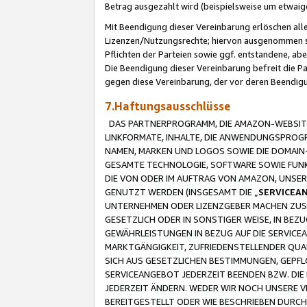
Betrag ausgezahlt wird (beispielsweise um etwai
Mit Beendigung dieser Vereinbarung erlöschen alle
Lizenzen/Nutzungsrechte; hiervon ausgenommen sind
Pflichten der Parteien sowie ggf. entstandene, ab
Die Beendigung dieser Vereinbarung befreit die P
gegen diese Vereinbarung, der vor deren Beendi
7.Haftungsausschlüsse
DAS PARTNERPROGRAMM, DIE AMAZON-WEBSITE,
LINKFORMATE, INHALTE, DIE ANWENDUNGSPRO
NAMEN, MARKEN UND LOGOS SOWIE DIE DOMAIN
GESAMTE TECHNOLOGIE, SOFTWARE SOWIE FUNKT
DIE VON ODER IM AUFTRAG VON AMAZON, UNS
GENUTZT WERDEN (INSGESAMT DIE „
SERVICEA
UNTERNEHMEN ODER LIZENZGEBER MACHEN ZUSI
GESETZLICH ODER IN SONSTIGER WEISE, IN BE
GEWÄHRLEISTUNGEN IN BEZUG AUF DIE SERVICE
MARKTGÄNGIGKEIT, ZUFRIEDENSTELLENDER QUA
SICH AUS GESETZLICHEN BESTIMMUNGEN, GEPFL
SERVICEANGEBOT JEDERZEIT BEENDEN BZW. DIE
JEDERZEIT ÄNDERN. WEDER WIR NOCH UNSERE 
BEREITGESTELLT ODER WIE BESCHRIEBEN DURC