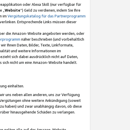
eapplikation oder Alexa Skill (nur verfügbar für
e „
Website
“) Geld zu verdienen, indem Sie Ihre
en im
Vergütungskatalog für das Partnerprogramm
t) verlinken. Entsprechende Links müssen dieser
e über die Amazon-Website angeboten werden, oder
nerprogramm
näher beschrieben (und vorbehaltlich
ir Ihnen Daten, Bilder, Texte, Linkformate,
alität und weitere Informationen im
zieht sich dabei ausdrücklich nicht auf Daten,
es sich nicht um eine Amazon-Website handelt.
rung einhalten.
ir uns neben allen anderen, uns zur Verfügung
n Vergütungen ohne weitere Ankündigung (soweit
 zu haben) und zwar unabhängig davon, ob diese
darüber hinausgehende Schäden zu verlangen.
on gelten alle auf der Amazon-Website