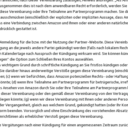
usgenommen dies ist nach dem anwendbaren Recht erforderlich, werden Sie 
f diese Vereinbarung oder Ihre Teilnahme am Partnerprogramm machen. Sie d
usschmücken (einschließlich der expliziten oder impliziten Aussage, dass A
 eine Verbindung zwischen Amazon und Ihnen oder einer anderen natürlichen 
rücklich gestattet ist.
r Anmeldung für die bzw. mit der Nutzung der Partner-Website. Diese Vereinb
gung an die jeweils andere Partei gekündigt werden (falls nach lokalem Rech
n Kalendertage nach Ausspruch der Kündigung wirksam wird. Sie können kündi
ngen“ die Option zum Schließen Ihres Kontos auswählen.
 wichtigem Grund durch schriftliche Kündigung an Sie fristlos kündigen oder I
 Sie darüber hinaus anderweitige Verstöße gegen diese Vereinbarung (einschli
ben; (c) wenn wir befürchten, dass Amazon potenziellen Rechts- oder Haftu
nnte; (d) wenn Ihre Teilnahme am Partnerprogramm für betrügerische, irref
das Ansehen von Amazon durch Sie oder Ihre Teilnahme am Partnerprogramm b
ieser Vereinbarung oder den gemäß dieser Vereinbarung von den Vertragspa
liegen könnte; (g) wenn wir diese Vereinbarung mit Ihnen oder anderen Perso
 der Vergangenheit, gleich aus welchem Grund, gekündigt hatten (oder Ihr Ko
rm beenden. Vorsorglich und ohne Einschränkung des vorstehenden Absatzes
richtlinien als erheblicher Verstoß gegen diese Vereinbarung.
e Vergütungen nach einer Kündigung für einen angemessenen Zeitraum zurückb