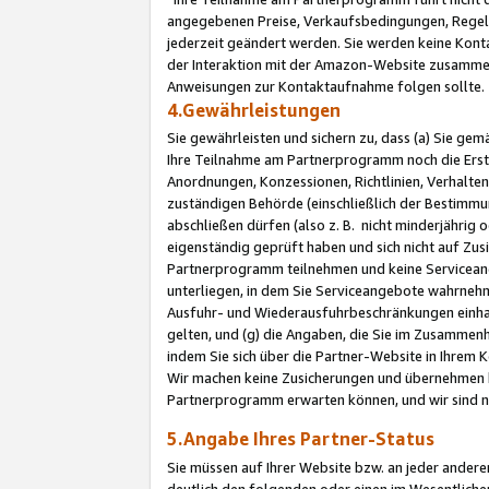
angegebenen Preise, Verkaufsbedingungen, Regeln
jederzeit geändert werden. Sie werden keine Konta
der Interaktion mit der Amazon-Website zusamme
Anweisungen zur Kontaktaufnahme folgen sollte.
4.Gewährleistungen
Sie gewährleisten und sichern zu, dass (a) Sie g
Ihre Teilnahme am Partnerprogramm noch die Erst
Anordnungen, Konzessionen, Richtlinien, Verhalten
zuständigen Behörde (einschließlich der Bestimmu
abschließen dürfen (also z. B. nicht minderjährig
eigenständig geprüft haben und sich nicht auf Zusi
Partnerprogramm teilnehmen und keine Servicean
unterliegen, in dem Sie Serviceangebote wahrneh
Ausfuhr- und Wiederausfuhrbeschränkungen einhal
gelten, und (g) die Angaben, die Sie im Zusammen
indem Sie sich über die Partner-Website in Ihrem
Wir machen keine Zusicherungen und übernehmen 
Partnerprogramm erwarten können, und wir sind n
5.Angabe Ihres Partner-Status
Sie müssen auf Ihrer Website bzw. an jeder ander
deutlich den folgenden oder einen im Wesentlichen