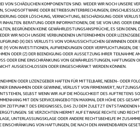
FREI VON SCHÄDLICHEN KOMPONENTEN SIND. WEDER WIR NOCH UNSERE 
VIREN, SCHADSOFTWARE ODER BETRIEBSUNTERBRECHUNGEN, EINSCHLIESSL
ÄNDERUNG ODER LÖSCHUNG, VERNICHTUNG, BESCHÄDIGUNG ODER VERLUST 
INHALTEN. BERATUNG ODER INFORMATIONEN, DIE SIE VON UNS ODER EIN
LTEN, BEGRÜNDEN KEINE GEWÄHRLEISTUNGSANSPRÜCHE, ES SEIN DENN, DI
WEDER WIR NOCH UNSERE VERBUNDENEN UNTERNEHMEN ODER LIZENZGEBE
FGRUND (X) DES VERLUSTS VON VORAUSSICHTLICHEN GEWINNEN ODER 
 (Y) VON INVESTITIONEN, AUFWENDUNGEN ODER VERPFLICHTUNGEN, DIE 
EN ODER (Z) DER BEENDIGUNG ODER AUSSETZUNG IHRER TEILNAHME A
LUSS ODER EINE EINSCHRÄNKUNG VON GEWÄHRLEISTUNGEN, HAFTUNGEN O
NICHT AUSGESCHLOSSEN ODER EINGESCHRÄNKT WERDEN KÖNNEN.
EHMEN ODER LIZENZGEBER HAFTEN FÜR MITTELBARE, NEBEN- ODER FOL
R EINNAHMEN ODER GEWINNE, VERLUST VON FIRMENWERT, NUTZUNGSAU
TSTEHEN, SELBST WENN WIR AUF DIE MÖGLICHKEIT DES AUFTRETENS S
MENHANG MIT DEN SERVICEANGEBOTEN MAXIMAL DER HÖHE DES GESAMT
M ZEITPUNKT DES EREIGNISSES, DAS ZU DEM ZULETZT ENTSTANDENEN 
ERGÜTUNGEN. SIE VERZICHTEN HIERMIT AUF ETWAIGE RECHTE UND RECHT
KLAGE, UNTERLASSUNGSKLAGE ODER ANDERE RECHTSBEHELFE IM ZUSAMME
NE EINSCHRÄNKUNG VON HAFTUNGEN, DIE NACH DEN ANWENDBAREN GESE