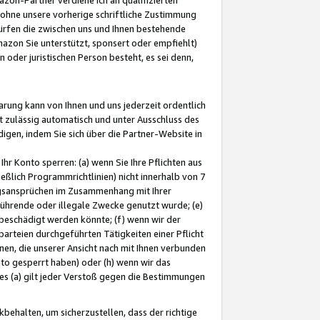
ohne unsere vorherige schriftliche Zustimmung
ürfen die zwischen uns und Ihnen bestehende
mazon Sie unterstützt, sponsert oder empfiehlt)
oder juristischen Person besteht, es sei denn,
arung kann von Ihnen und uns jederzeit ordentlich
t zulässig automatisch und unter Ausschluss des
gen, indem Sie sich über die Partner-Website in
hr Konto sperren: (a) wenn Sie Ihre Pflichten aus
eßlich Programmrichtlinien) nicht innerhalb von 7
ngsansprüchen im Zusammenhang mit Ihrer
ührende oder illegale Zwecke genutzt wurde; (e)
eschädigt werden könnte; (f) wenn wir der
rteien durchgeführten Tätigkeiten einer Pflicht
nen, die unserer Ansicht nach mit Ihnen verbunden
nto gesperrt haben) oder (h) wenn wir das
 (a) gilt jeder Verstoß gegen die Bestimmungen
ehalten, um sicherzustellen, dass der richtige