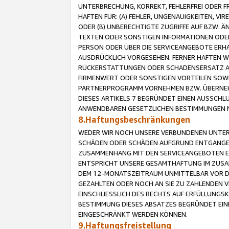
UNTERBRECHUNG, KORREKT, FEHLERFREI ODER 
HAFTEN FÜR: (A) FEHLER, UNGENAUIGKEITEN, 
ODER (B) UNBERECHTIGTE ZUGRIFFE AUF BZW. 
TEXTEN ODER SONSTIGEN INFORMATIONEN ODER 
PERSON ODER ÜBER DIE SERVICEANGEBOTE ERHA
AUSDRÜCKLICH VORGESEHEN. FERNER HAFTEN 
RÜCKERSTATTUNGEN ODER SCHADENSERSATZ AU
FIRMENWERT ODER SONSTIGEN VORTEILEN SOWIE
PARTNERPROGRAMM VORNEHMEN BZW. ÜBERNEHM
DIESES ARTIKELS 7 BEGRÜNDET EINEN AUSSCH
ANWENDBAREN GESETZLICHEN BESTIMMUNGEN 
8.Haftungsbeschränkungen
WEDER WIR NOCH UNSERE VERBUNDENEN UNTERN
SCHÄDEN ODER SCHÄDEN AUFGRUND ENTGANGENE
ZUSAMMENHANG MIT DEN SERVICEANGEBOTEN EN
ENTSPRICHT UNSERE GESAMTHAFTUNG IM ZUSAM
DEM 12-MONATSZEITRAUM UNMITTELBAR VOR DE
GEZAHLTEN ODER NOCH AN SIE ZU ZAHLENDEN V
EINSCHLIESSLICH DES RECHTS AUF ERFÜLLUNGS
BESTIMMUNG DIESES ABSATZES BEGRÜNDET EI
EINGESCHRÄNKT WERDEN KÖNNEN.
9.Haftungsfreistellung