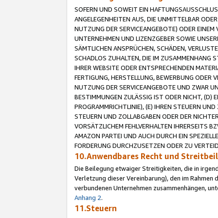
SOFERN UND SOWEIT EIN HAFTUNGSAUSSCHLUSS
ANGELEGENHEITEN AUS, DIE UNMITTELBAR ODER 
NUTZUNG DER SERVICEANGEBOTE) ODER EINEM V
UNTERNEHMEN UND LIZENZGEBER SOWIE UNSERE 
SÄMTLICHEN ANSPRÜCHEN, SCHÄDEN, VERLUSTE
SCHADLOS ZUHALTEN, DIE IM ZUSAMMENHANG STE
IHRER WEBSITE ODER ENTSPRECHENDEN MATERIA
FERTIGUNG, HERSTELLUNG, BEWERBUNG ODER VE
NUTZUNG DER SERVICEANGEBOTE UND ZWAR UN
BESTIMMUNGEN ZULÄSSIG IST ODER NICHT, (D) 
PROGRAMMRICHTLINIE), (E) IHREN STEUERN UN
STEUERN UND ZOLLABGABEN ODER DER NICHTER
VORSÄTZLICHEM FEHLVERHALTEN IHRERSEITS BZ
AMAZON PARTEI UND AUCH DURCH EIN SPEZIELL
FORDERUNG DURCHZUSETZEN ODER ZU VERTEIDI
10.Anwendbares Recht und Streitbe
Die Beilegung etwaiger Streitigkeiten, die in irg
Verletzung dieser Vereinbarung), den im Rahmen d
verbundenen Unternehmen zusammenhängen, unterl
Anhang 2
.
11.Steuern