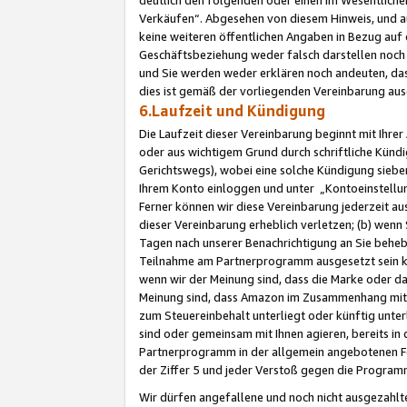
Verkäufen“. Abgesehen von diesem Hinweis, und a
keine weiteren öffentlichen Angaben in Bezug au
Geschäftsbeziehung weder falsch darstellen noch a
und Sie werden weder erklären noch andeuten, dass
dies ist gemäß der vorliegenden Vereinbarung ausd
6.Laufzeit und Kündigung
Die Laufzeit dieser Vereinbarung beginnt mit Ihre
oder aus wichtigem Grund durch schriftliche Kündi
Gerichtswegs), wobei eine solche Kündigung siebe
Ihrem Konto einloggen und unter „Kontoeinstellu
Ferner können wir diese Vereinbarung jederzeit aus
dieser Vereinbarung erheblich verletzen; (b) wenn
Tagen nach unserer Benachrichtigung an Sie behe
Teilnahme am Partnerprogramm ausgesetzt sein kö
wenn wir der Meinung sind, dass die Marke oder 
Meinung sind, dass Amazon im Zusammenhang mit d
zum Steuereinbehalt unterliegt oder künftig unter
sind oder gemeinsam mit Ihnen agieren, bereits in
Partnerprogramm in der allgemein angebotenen Fo
der Ziffer 5 und jeder Verstoß gegen die Programm
Wir dürfen angefallene und noch nicht ausgezahlt