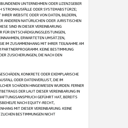
VERBUNDENEN UNTERNEHMEN ODER LIZENZGEBER
ICH STROMAUSFÄLLE ODER SYSTEMABSTÜRZE;
IHRER WEBSITE ODER VON DATEN, BILDERN,
ER ANDEREN NATÜRLICHEN ODER JURISTISCHEN
ESE SIND IN DIESER VEREINBARUNG
R FÜR ENTSCHÄDIGUNGSLEISTUNGEN,
EINNAHMEN, ERWARTETEN UMSÄTZEN,
SIE IM ZUSAMMENHANG MIT IHRER TEILNAHME AM
M PARTNERPROGRAMM. KEINE BESTIMMUNG
DER ZUSICHERUNGEN, DIE NACH DEN
GESCHÄDEN, KONKRETE ODER EXEMPLARISCHE
SFALL ODER DATENVERLUST, DIE IM
OLCHER SCHÄDEN HINGEWIESEN WURDEN. FERNER
BETRAGS DER LAUT DIESER VEREINBARUNG IN
HAFTUNGSANSPRUCH GEFÜHRT HAT, BEREITS
SBEHELFE NACH EQUITY-RECHT,
NHANG MIT DIESER VEREINBARUNG. KEINE
TZLICHEN BESTIMMUNGEN NICHT