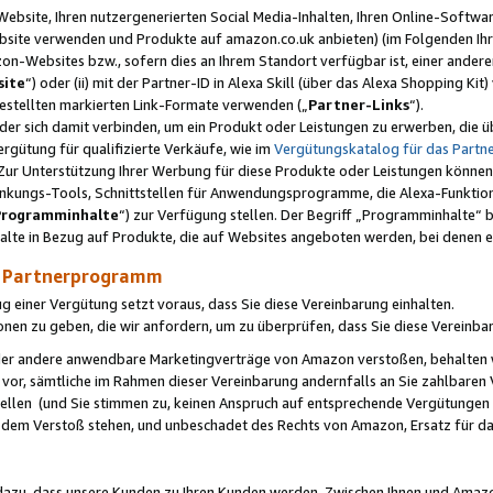
ebsite, Ihren nutzergenerierten Social Media-Inhalten, Ihren Online-Softwar
ebsite verwenden und Produkte auf amazon.co.uk anbieten) (im Folgenden Ihr
-Websites bzw., sofern dies an Ihrem Standort verfügbar ist, einer ander
ite
“) oder (ii) mit der Partner-ID in Alexa Skill (über das Alexa Shopping Ki
estellten markierten Link-Formate verwenden („
Partner-Links
“).
oder sich damit verbinden, um ein Produkt oder Leistungen zu erwerben, di
gütung für qualifizierte Verkäufe, wie im
Vergütungskatalog für das Part
Zur Unterstützung Ihrer Werbung für diese Produkte oder Leistungen können w
linkungs-Tools, Schnittstellen für Anwendungsprogramme, die Alexa-Funktion
Programminhalte
“) zur Verfügung stellen. Der Begriff „Programminhalte“ be
halte in Bezug auf Produkte, die auf Websites angeboten werden, bei denen 
as Partnerprogramm
einer Vergütung setzt voraus, dass Sie diese Vereinbarung einhalten.
ionen zu geben, die wir anfordern, um zu überprüfen, dass Sie diese Vereinba
oder andere anwendbare Marketingverträge von Amazon verstoßen, behalten w
 vor, sämtliche im Rahmen dieser Vereinbarung andernfalls an Sie zahlbare
tellen (und Sie stimmen zu, keinen Anspruch auf entsprechende Vergütungen
 dem Verstoß stehen, und unbeschadet des Rechts von Amazon, Ersatz für 
azu, dass unsere Kunden zu Ihren Kunden werden. Zwischen Ihnen und Amaz