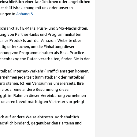
nschließlich einer tatsächlichen oder angeblichen
Geschäftsbeziehung mit uns oder unseren
mungen in
Anhang 3
.
schränkt auf E-Mails, Push- und SMS-Nachrichten.
ellung von Partner-Links und Programminhalten
 eines Produkts auf der Amazon-Website über
tig untersuchen, um die Einhaltung dieser
ntierung von Programminhalten als Best-Practice-
sonenbezogene Daten verarbeiten, finden Sie in der
telbar) Internet-Verkehr (Traffic) anregen können,
rnehmen jederzeit (unmittelbar oder mittelbar)
b stehen, (c) ein Versäumnis unsererseits, Ihre
fene oder eine andere Bestimmung dieser
r ggf. im Rahmen dieser Vereinbarung vornehmen
ch unseren bevollmächtigten Vertreter vorgelegt
ch auf andere Weise abtreten. Vorbehaltlich
rechtlich bindend, gegenüber den Parteien und