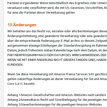
Parteien in irgendeiner Weise (einschließlich des Ergreifens oder Unt
veranlasst oder verpflichtet wird, die mit US-Gesetzen, Vorschriften,
für eine der Parteien dieser Vereinbarung gelten.
13.Änderungen
Wir behalten uns das Recht vor, einzelne oder alle Bestimmungen diese
Änderungsmitteilung, eine geänderte Vereinbarung oder eine geänderte 
über die entsprechende Änderung per E-Mail an Ihre zu diesem Zeitpun
ausgenommen etwaige Erhöhungen der Standardvergütung im Rahmen
Datum, jedoch frühestens sieben Kalendertage nach dem Datum, an de
PARTNERPROGRAMM NACH DEM DATUM DES WIRKSAMWERDENS DER Ä
WENN SIE MIT EINER ÄNDERUNG NICHT EINVERSTANDEN SIND, HABEN S
KÜNDIGEN.
Wenn Sie diese Vereinbarung mit Amazon France Services SAS geschlo
gelten zukünftige Änderungen an dieser Vereinbarung für Sie und Ama
Core S.à r.l. bezieht.
Anhang 1Amazon-Gesellschaften und Amazon-Websites nach Ländern
Anhang 2Anwendbares Recht und Streitbeilegung für die jeweiligen 
Anhang 3Steuerbestimmungen für die jeweiligen Amazon-Websites