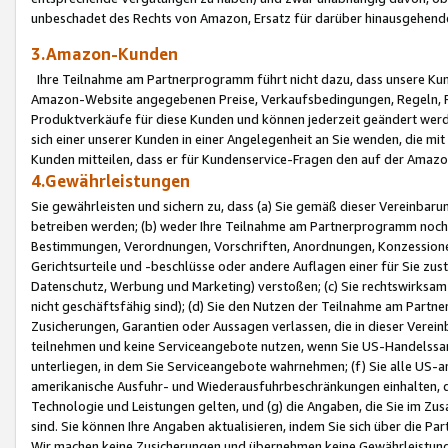
unbeschadet des Rechts von Amazon, Ersatz für darüber hinausgehen
3.Amazon-Kunden
Ihre Teilnahme am Partnerprogramm führt nicht dazu, dass unsere Kun
Amazon-Website angegebenen Preise, Verkaufsbedingungen, Regeln, Ri
Produktverkäufe für diese Kunden und können jederzeit geändert werde
sich einer unserer Kunden in einer Angelegenheit an Sie wenden, die 
Kunden mitteilen, dass er für Kundenservice-Fragen den auf der Ama
4.Gewährleistungen
Sie gewährleisten und sichern zu, dass (a) Sie gemäß dieser Vereinba
betreiben werden; (b) weder Ihre Teilnahme am Partnerprogramm noch d
Bestimmungen, Verordnungen, Vorschriften, Anordnungen, Konzessionen,
Gerichtsurteile und -beschlüsse oder andere Auflagen einer für Sie zu
Datenschutz, Werbung und Marketing) verstoßen; (c) Sie rechtswirksam 
nicht geschäftsfähig sind); (d) Sie den Nutzen der Teilnahme am Partne
Zusicherungen, Garantien oder Aussagen verlassen, die in dieser Verein
teilnehmen und keine Serviceangebote nutzen, wenn Sie US-Handelssa
unterliegen, in dem Sie Serviceangebote wahrnehmen; (f) Sie alle US
amerikanische Ausfuhr- und Wiederausfuhrbeschränkungen einhalten, 
Technologie und Leistungen gelten, und (g) die Angaben, die Sie im 
sind. Sie können Ihre Angaben aktualisieren, indem Sie sich über die 
Wir machen keine Zusicherungen und übernehmen keine Gewährleistun