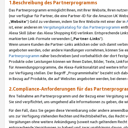
1.Beschreibung des Partnerprogramms
Das Partnerprogramm ermöglicht Ihnen, mit Ihrer Website, Ihren nutzer
(nur verfügbar für Partner, die eine Partner-ID für die Amazon UK We
„
Website
“) Geld zu verdienen, indem Sie Ihre Website mit einer der in
ist, einer anderen im
Vergütungskatalog für das Partnerprogramm
enth
Alexa Skill (über das Alexa Shopping Kit) verlinken. Entsprechende Lin
markierten Link-Formate verwenden („
Partner-Links
“).
Wenn unsere Kunden die Partner-Links anklicken oder sich damit verbi
angeboten werden, oder andere Handlungen vornehmen, können Sie eine
Partnerprogramm
näher beschrieben (und vorbehaltlich der dort festg
Produkte oder Leistungen können wir Ihnen Daten, Bilder, Texte, Linkfo
für Anwendungsprogramme, die Alexa-Funktionalität und weitere Inf
zur Verfügung stellen. Der Begriff „Programminhalte“ bezieht sich dabe
in Bezug auf Produkte, die auf Websites angeboten werden, bei denen 
2.Compliance-Anforderungen für das Partnerprog
Ihre Teilnahme am Partnerprogramm und der Bezug einer Vergütung setz
Sie sind verpflichtet, uns umgehend alle Informationen zu geben, die w
Für den Fall, dass Sie gegen diese Vereinbarung oder andere anwendba
uns zur Verfügung stehenden Rechten und Rechtsbehelfen, das Recht vo
Vergütungen ohne weitere Ankündigung (soweit nach geltendem Recht z
entsprechende Vergütungen zu haben) und zwar unabhängig davon, ob 