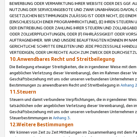
BEWERBUNG ODER VERMARKTUNG IHRER WEBSITE ODER DES GGF. AUF 
NUTZUNG DER SERVICEANGEBOTE UND ZWAR UNABHÄNGIG DAVON, O
GESETZLICHEN BESTIMMUNGEN ZULÄSSIG IST ODER NICHT, (D) EINE
(EINSCHLIESSLICH EINER PROGRAMMRICHTLINIE), (E) IHREN STEUER
DER EINTREIBUNG ODER ZAHLUNG IHRER STEUERN UND ZOLLABGAB
ODER ZOLLVERPFLICHTUNGEN, ODER (F) FAHRLÄSSIGKEIT ODER VORS
AUFTRAGNEHMER. WIR UND UNSERE BEAUFTRAGTEN KÖNNEN IM NAME
GERICHTLICHE SCHRITTE EINLEITEN UND JEDE PROZESSUALE HAND
VERTEIDIGEN, ODER UM RECHTE AUCH ZUM ZWECK DER DURCHSETZU
10.Anwendbares Recht und Streitbeilegung
Die Beilegung etwaiger Streitigkeiten, die in irgendeiner Weise mit de
angeblichen Verletzung dieser Vereinbarung), den im Rahmen dieser Ve
Geschäftsbeziehung mit uns oder unseren verbundenen Unternehmen zu
Bestimmungen zu anwendbarem Recht und Streitbeilegung in
Anhang 
11.Steuern
Steuern und damit verbundene Verpflichtungen, die in irgendeiner Wei
tatsächlichen oder angeblichen Verletzung dieser Vereinbarung), den 
Geschäftsbeziehung mit uns oder unseren verbundenen Unternehmen z
Steuerbestimmungen in
Anhang 3
.
12.Weitere Bestimmungen
Wir können von Zeit zu Zeit Mitteilungen im Zusammenhang mit dem Par