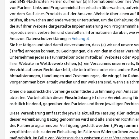
und SMS-Nachrichten. Ferner dürfen wir (a) Informationen über Ihre We
von Partner-Links und Programminhalten erhalten überwachen, aufzei
vor dem Kauf eines Produkts auf der Amazon-Website über einen auf Ih
prüfen, überwachen und anderweitig untersuchen, um die Einhaltung dies
die auf Ihrer Website dargestellte Implementierung von Programminhalt
reproduzieren, verbreiten und darstellen. Informationen darüber, wie w
Amazon-Datenschutzerklärung in
Anhang 4
.
Sie bestätigen und sind damit einverstanden, dass (a) wir und unsere 
(Traffic) anregen können, zu Bedingungen, die von den in dieser Vere
Unternehmen jederzeit (unmittelbar oder mittelbar) Websites oder Appl
Ihrer Website im Wettbewerb stehen, (c) ein Versäumnis unsererseits, I
Verzicht auf unser Recht darstellt, die betroffene oder eine andere B
Aktualisierungen, Handlungen und Zustimmungen, die wir ggf. im Rahme
vorgenommen bzw. erteilt werden und nur wirksam sind, wenn sie schri
Ohne die ausdrückliche vorherige schriftliche Zustimmung von Amazon
abtreten. Vorbehaltlich dieser Einschränkung ist diese Vereinbarung f
rechtlich bindend, gegenüber den Parteien und ihren jeweiligen Rech
Diese Vereinbarung umfasst die jeweils aktuellste Fassung aller Richtli
dieser Vereinbarung Bezug genommen wird und alle anderen Richtlinie
des Partnerprogramms zur Verfügung gestellt werden („
Programmric
verpflichten sich zu deren Einhaltung. Im Falle von Widersprüchen zwi
maßgeblich. Im Falle von Widersprüchen zwischen dieser Vereinbarun