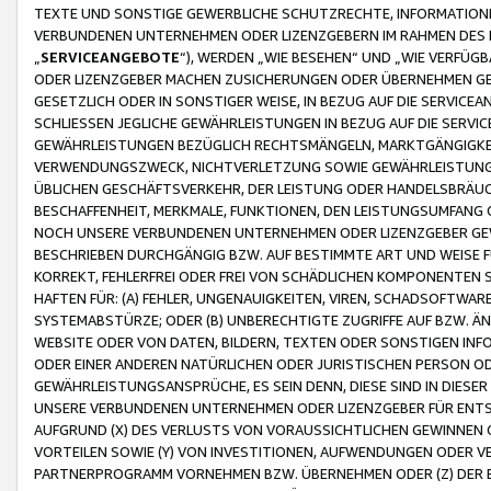
TEXTE UND SONSTIGE GEWERBLICHE SCHUTZRECHTE, INFORMATIONE
VERBUNDENEN UNTERNEHMEN ODER LIZENZGEBERN IM RAHMEN DES
„
SERVICEANGEBOTE
“), WERDEN „WIE BESEHEN“ UND „WIE VERFÜ
ODER LIZENZGEBER MACHEN ZUSICHERUNGEN ODER ÜBERNEHMEN GEW
GESETZLICH ODER IN SONSTIGER WEISE, IN BEZUG AUF DIE SERVI
SCHLIESSEN JEGLICHE GEWÄHRLEISTUNGEN IN BEZUG AUF DIE SERVI
GEWÄHRLEISTUNGEN BEZÜGLICH RECHTSMÄNGELN, MARKTGÄNGIGKEIT
VERWENDUNGSZWECK, NICHTVERLETZUNG SOWIE GEWÄHRLEISTUNGEN 
ÜBLICHEN GESCHÄFTSVERKEHR, DER LEISTUNG ODER HANDELSBRÄUCH
BESCHAFFENHEIT, MERKMALE, FUNKTIONEN, DEN LEISTUNGSUMFANG 
NOCH UNSERE VERBUNDENEN UNTERNEHMEN ODER LIZENZGEBER GEWÄ
BESCHRIEBEN DURCHGÄNGIG BZW. AUF BESTIMMTE ART UND WEISE
KORREKT, FEHLERFREI ODER FREI VON SCHÄDLICHEN KOMPONENTEN
HAFTEN FÜR: (A) FEHLER, UNGENAUIGKEITEN, VIREN, SCHADSOFTW
SYSTEMABSTÜRZE; ODER (B) UNBERECHTIGTE ZUGRIFFE AUF BZW. 
WEBSITE ODER VON DATEN, BILDERN, TEXTEN ODER SONSTIGEN INF
ODER EINER ANDEREN NATÜRLICHEN ODER JURISTISCHEN PERSON OD
GEWÄHRLEISTUNGSANSPRÜCHE, ES SEIN DENN, DIESE SIND IN DIES
UNSERE VERBUNDENEN UNTERNEHMEN ODER LIZENZGEBER FÜR EN
AUFGRUND (X) DES VERLUSTS VON VORAUSSICHTLICHEN GEWINNEN
VORTEILEN SOWIE (Y) VON INVESTITIONEN, AUFWENDUNGEN ODER VE
PARTNERPROGRAMM VORNEHMEN BZW. ÜBERNEHMEN ODER (Z) DER 