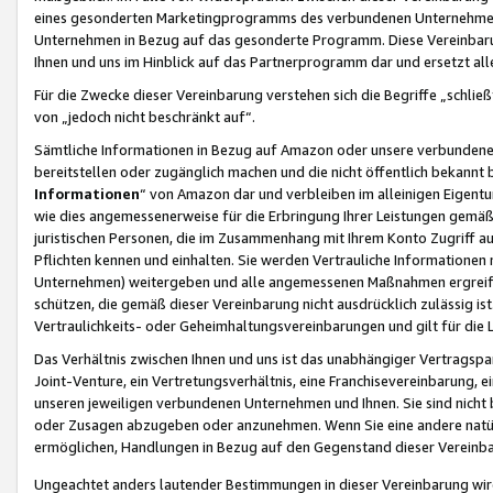
eines gesonderten Marketingprogramms des verbundenen Unternehmens
Unternehmen in Bezug auf das gesonderte Programm. Diese Vereinbarung
Ihnen und uns im Hinblick auf das Partnerprogramm dar und ersetzt al
Für die Zwecke dieser Vereinbarung verstehen sich die Begriffe „schließ
von „jedoch nicht beschränkt auf“.
Sämtliche Informationen in Bezug auf Amazon oder unsere verbunde
bereitstellen oder zugänglich machen und die nicht öffentlich bekannt bz
Informationen
“ von Amazon dar und verbleiben im alleinigen Eigent
wie dies angemessenerweise für die Erbringung Ihrer Leistungen gemäß d
juristischen Personen, die im Zusammenhang mit Ihrem Konto Zugriff au
Pflichten kennen und einhalten. Sie werden Vertrauliche Informationen 
Unternehmen) weitergeben und alle angemessenen Maßnahmen ergreifen
schützen, die gemäß dieser Vereinbarung nicht ausdrücklich zulässig is
Vertraulichkeits- oder Geheimhaltungsvereinbarungen und gilt für die
Das Verhältnis zwischen Ihnen und uns ist das unabhängiger Vertragspa
Joint-Venture, ein Vertretungsverhältnis, eine Franchisevereinbarung, 
unseren jeweiligen verbundenen Unternehmen und Ihnen. Sie sind ni
oder Zusagen abzugeben oder anzunehmen. Wenn Sie eine andere natürli
ermöglichen, Handlungen in Bezug auf den Gegenstand dieser Vereinbar
Ungeachtet anders lautender Bestimmungen in dieser Vereinbarung wird