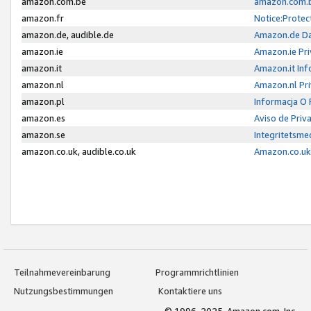
amazon.com.be
amazon.com.b
amazon.fr
Notice:Protec
amazon.de, audible.de
Amazon.de Da
amazon.ie
Amazon.ie Pri
amazon.it
Amazon.it Inf
amazon.nl
Amazon.nl Pri
amazon.pl
Informacja O
amazon.es
Aviso de Priv
amazon.se
Integritetsm
amazon.co.uk, audible.co.uk
Amazon.co.uk 
Teilnahmevereinbarung
Programmrichtlinien
Nutzungsbestimmungen
Kontaktiere uns