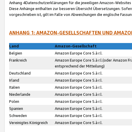
Anhang 4Datenschutzerklärungen für die jeweiligen Amazon-Websites
Diese Anhänge enthalten zur besseren Übersicht Übersetzungen. Sofe
vorgeschrieben ist, gilt im Falle von Abweichungen die englische Fass
ANHANG 1: AMAZON-GESELLSCHAFTEN UND AMAZO
Land
Amazon-Gesellschaft
Belgien
Amazon Europe Core S.à r.l.
Frankreich
Amazon Europe Core S.à r.l.(oder Amazon Fr
entsprechend der Mitteilung)
Deutschland
Amazon Europe Core S.à r.l.
Irland
Amazon Europe Core S.à r.l.
Italien
Amazon Europe Core S.à r.l.
Niederlande
Amazon Europe Core S.à r.l.
Polen
Amazon Europe Core S.à r.l.
Spanien
Amazon Europe Core S.à r.l.
Schweden
Amazon Europe Core S.à r.l.
Vereinigtes Königreich
Amazon Europe Core S.à r.l.