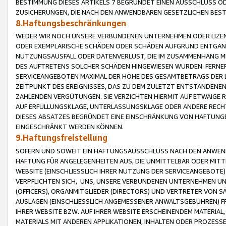
BESTIMMUNG DIESES ARTIKELS 7 BEGRÜNDET EINEN AUSSCHLUSS 
ZUSICHERUNGEN, DIE NACH DEN ANWENDBAREN GESETZLICHEN BE
8.Haftungsbeschränkungen
WEDER WIR NOCH UNSERE VERBUNDENEN UNTERNEHMEN ODER LIZEN
ODER EXEMPLARISCHE SCHÄDEN ODER SCHÄDEN AUFGRUND ENTGANG
NUTZUNGSAUSFALL ODER DATENVERLUST, DIE IM ZUSAMMENHANG MI
DES AUFTRETENS SOLCHER SCHÄDEN HINGEWIESEN WURDEN. FERN
SERVICEANGEBOTEN MAXIMAL DER HÖHE DES GESAMTBETRAGS DER 
ZEITPUNKT DES EREIGNISSES, DAS ZU DEM ZULETZT ENTSTANDENE
ZAHLENDEN VERGÜTUNGEN. SIE VERZICHTEN HIERMIT AUF ETWAIGE 
AUF ERFÜLLUNGSKLAGE, UNTERLASSUNGSKLAGE ODER ANDERE RECHT
DIESES ABSATZES BEGRÜNDET EINE EINSCHRÄNKUNG VON HAFTUNG
EINGESCHRÄNKT WERDEN KÖNNEN.
9.Haftungsfreistellung
SOFERN UND SOWEIT EIN HAFTUNGSAUSSCHLUSS NACH DEN ANWENDB
HAFTUNG FÜR ANGELEGENHEITEN AUS, DIE UNMITTELBAR ODER MITT
WEBSITE (EINSCHLIESSLICH IHRER NUTZUNG DER SERVICEANGEBOTE)
VERPFLICHTEN SICH, UNS, UNSERE VERBUNDENEN UNTERNEHMEN UN
(OFFICERS), ORGANMITGLIEDER (DIRECTORS) UND VERTRETER VON 
AUSLAGEN (EINSCHLIESSLICH ANGEMESSENER ANWALTSGEBÜHREN) FR
IHRER WEBSITE BZW. AUF IHRER WEBSITE ERSCHEINENDEM MATERIAL
MATERIALS MIT ANDEREN APPLIKATIONEN, INHALTEN ODER PROZESSE