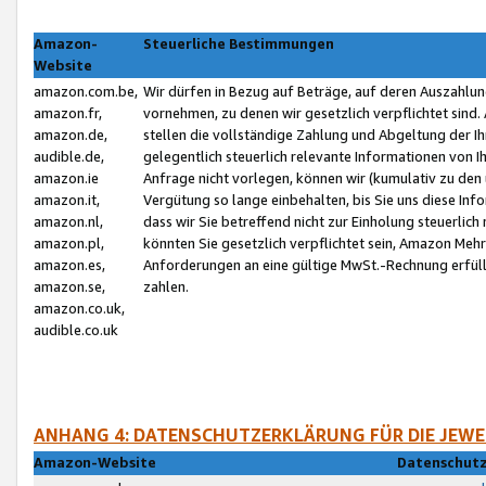
Amazon-
Steuerliche Bestimmungen
Website
amazon.com.be,
Wir dürfen in Bezug auf Beträge, auf deren Auszahlun
amazon.fr,
vornehmen, zu denen wir gesetzlich verpflichtet sind
amazon.de,
stellen die vollständige Zahlung und Abgeltung der 
audible.de,
gelegentlich steuerlich relevante Informationen von I
amazon.ie
Anfrage nicht vorlegen, können wir (kumulativ zu de
amazon.it,
Vergütung so lange einbehalten, bis Sie uns diese Inf
amazon.nl,
dass wir Sie betreffend nicht zur Einholung steuerlich 
amazon.pl,
könnten Sie gesetzlich verpflichtet sein, Amazon Meh
amazon.es,
Anforderungen an eine gültige MwSt.-Rechnung erfüllt
amazon.se,
zahlen.
amazon.co.uk,
audible.co.uk
ANHANG 4: DATENSCHUTZERKLÄRUNG FÜR DIE JEWE
Amazon-Website
Datenschutz