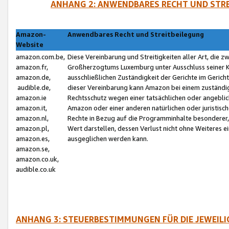
ANHANG 2: ANWENDBARES RECHT UND STRE
Amazon-
Anwendbares Recht und Streitbeilegung
Website
amazon.com.be,
Diese Vereinbarung und Streitigkeiten aller Art, die 
amazon.fr,
Großherzogtums Luxemburg unter Ausschluss seiner Kol
amazon.de,
ausschließlichen Zuständigkeit der Gerichte im Geri
audible.de,
dieser Vereinbarung kann Amazon bei einem zuständig
amazon.ie
Rechtsschutz wegen einer tatsächlichen oder angebli
amazon.it,
Amazon oder einer anderen natürlichen oder juristisc
amazon.nl,
Rechte in Bezug auf die Programminhalte besonderer,
amazon.pl,
Wert darstellen, dessen Verlust nicht ohne Weiteres e
amazon.es,
ausgeglichen werden kann.
amazon.se,
amazon.co.uk,
audible.co.uk
ANHANG 3: STEUERBESTIMMUNGEN FÜR DIE JEWEIL