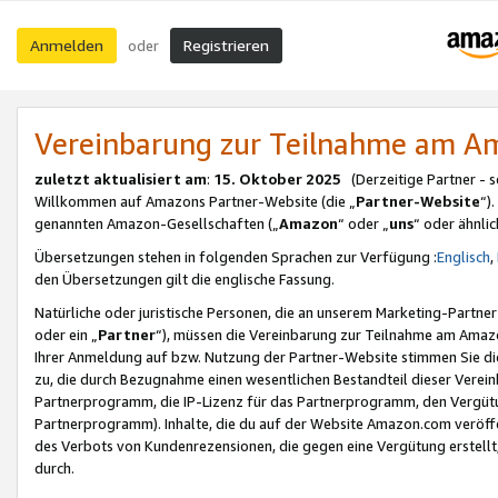
Anmelden
Registrieren
oder
Vereinbarung zur Teilnahme am 
zuletzt aktualisiert am
:
15. Oktober 2025
(Derzeitige Partner - 
Willkommen auf Amazons Partner-Website (die „
Partner-Website
“)
genannten Amazon-Gesellschaften („
Amazon
“ oder „
uns
“ oder ähnli
Übersetzungen stehen in folgenden Sprachen zur Verfügung :
Englisch
,
den Übersetzungen gilt die englische Fassung.
Natürliche oder juristische Personen, die an unserem Marketing-Partn
oder ein „
Partner
“), müssen die Vereinbarung zur Teilnahme am Ama
Ihrer Anmeldung auf bzw. Nutzung der Partner-Website stimmen Sie die
zu, die durch Bezugnahme einen wesentlichen Bestandteil dieser Verei
Partnerprogramm, die IP-Lizenz für das Partnerprogramm, den Vergütu
Partnerprogramm). Inhalte, die du auf der Website Amazon.com veröffe
des Verbots von Kundenrezensionen, die gegen eine Vergütung erstellt, 
durch.