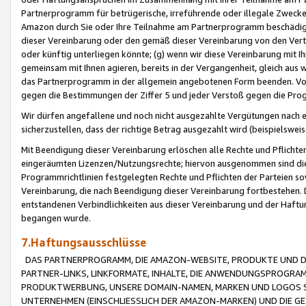
Partnerprogramm für betrügerische, irreführende oder illegale Zwecke
Amazon durch Sie oder Ihre Teilnahme am Partnerprogramm beschädig
dieser Vereinbarung oder den gemäß dieser Vereinbarung von den Vertr
oder künftig unterliegen könnte; (g) wenn wir diese Vereinbarung mit I
gemeinsam mit Ihnen agieren, bereits in der Vergangenheit, gleich aus
das Partnerprogramm in der allgemein angebotenen Form beenden. Vors
gegen die Bestimmungen der Ziffer 5 und jeder Verstoß gegen die Prog
Wir dürfen angefallene und noch nicht ausgezahlte Vergütungen nach 
sicherzustellen, dass der richtige Betrag ausgezahlt wird (beispielsw
Mit Beendigung dieser Vereinbarung erlöschen alle Rechte und Pflichte
eingeräumten Lizenzen/Nutzungsrechte; hiervon ausgenommen sind die in 
Programmrichtlinien festgelegten Rechte und Pflichten der Parteien sow
Vereinbarung, die nach Beendigung dieser Vereinbarung fortbestehen. D
entstandenen Verbindlichkeiten aus dieser Vereinbarung und der Haft
begangen wurde.
7.Haftungsausschlüsse
DAS PARTNERPROGRAMM, DIE AMAZON-WEBSITE, PRODUKTE UND DI
PARTNER-LINKS, LINKFORMATE, INHALTE, DIE ANWENDUNGSPROGR
PRODUKTWERBUNG, UNSERE DOMAIN-NAMEN, MARKEN UND LOGOS S
UNTERNEHMEN (EINSCHLIESSLICH DER AMAZON-MARKEN) UND DIE GE