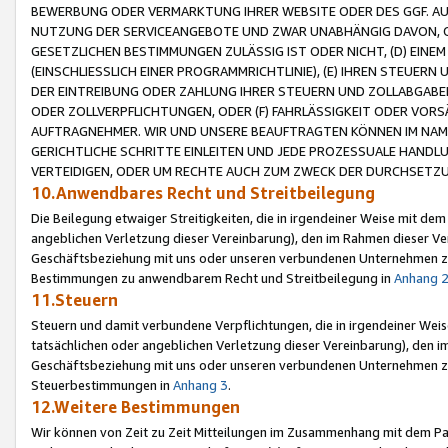
BEWERBUNG ODER VERMARKTUNG IHRER WEBSITE ODER DES GGF. AUF 
NUTZUNG DER SERVICEANGEBOTE UND ZWAR UNABHÄNGIG DAVON, O
GESETZLICHEN BESTIMMUNGEN ZULÄSSIG IST ODER NICHT, (D) EINE
(EINSCHLIESSLICH EINER PROGRAMMRICHTLINIE), (E) IHREN STEUER
DER EINTREIBUNG ODER ZAHLUNG IHRER STEUERN UND ZOLLABGAB
ODER ZOLLVERPFLICHTUNGEN, ODER (F) FAHRLÄSSIGKEIT ODER VORS
AUFTRAGNEHMER. WIR UND UNSERE BEAUFTRAGTEN KÖNNEN IM NAME
GERICHTLICHE SCHRITTE EINLEITEN UND JEDE PROZESSUALE HAND
VERTEIDIGEN, ODER UM RECHTE AUCH ZUM ZWECK DER DURCHSETZU
10.Anwendbares Recht und Streitbeilegung
Die Beilegung etwaiger Streitigkeiten, die in irgendeiner Weise mit de
angeblichen Verletzung dieser Vereinbarung), den im Rahmen dieser Ve
Geschäftsbeziehung mit uns oder unseren verbundenen Unternehmen zu
Bestimmungen zu anwendbarem Recht und Streitbeilegung in
Anhang 
11.Steuern
Steuern und damit verbundene Verpflichtungen, die in irgendeiner Wei
tatsächlichen oder angeblichen Verletzung dieser Vereinbarung), den 
Geschäftsbeziehung mit uns oder unseren verbundenen Unternehmen z
Steuerbestimmungen in
Anhang 3
.
12.Weitere Bestimmungen
Wir können von Zeit zu Zeit Mitteilungen im Zusammenhang mit dem Par