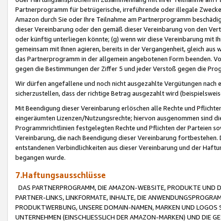
Partnerprogramm für betrügerische, irreführende oder illegale Zwecke
Amazon durch Sie oder Ihre Teilnahme am Partnerprogramm beschädig
dieser Vereinbarung oder den gemäß dieser Vereinbarung von den Vertr
oder künftig unterliegen könnte; (g) wenn wir diese Vereinbarung mit I
gemeinsam mit Ihnen agieren, bereits in der Vergangenheit, gleich aus
das Partnerprogramm in der allgemein angebotenen Form beenden. Vors
gegen die Bestimmungen der Ziffer 5 und jeder Verstoß gegen die Prog
Wir dürfen angefallene und noch nicht ausgezahlte Vergütungen nach 
sicherzustellen, dass der richtige Betrag ausgezahlt wird (beispielsw
Mit Beendigung dieser Vereinbarung erlöschen alle Rechte und Pflichte
eingeräumten Lizenzen/Nutzungsrechte; hiervon ausgenommen sind die in 
Programmrichtlinien festgelegten Rechte und Pflichten der Parteien sow
Vereinbarung, die nach Beendigung dieser Vereinbarung fortbestehen. D
entstandenen Verbindlichkeiten aus dieser Vereinbarung und der Haft
begangen wurde.
7.Haftungsausschlüsse
DAS PARTNERPROGRAMM, DIE AMAZON-WEBSITE, PRODUKTE UND DI
PARTNER-LINKS, LINKFORMATE, INHALTE, DIE ANWENDUNGSPROGR
PRODUKTWERBUNG, UNSERE DOMAIN-NAMEN, MARKEN UND LOGOS S
UNTERNEHMEN (EINSCHLIESSLICH DER AMAZON-MARKEN) UND DIE GE