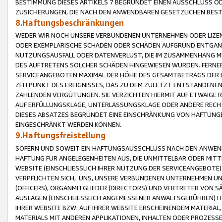
BESTIMMUNG DIESES ARTIKELS 7 BEGRÜNDET EINEN AUSSCHLUSS 
ZUSICHERUNGEN, DIE NACH DEN ANWENDBAREN GESETZLICHEN BE
8.Haftungsbeschränkungen
WEDER WIR NOCH UNSERE VERBUNDENEN UNTERNEHMEN ODER LIZEN
ODER EXEMPLARISCHE SCHÄDEN ODER SCHÄDEN AUFGRUND ENTGANG
NUTZUNGSAUSFALL ODER DATENVERLUST, DIE IM ZUSAMMENHANG MI
DES AUFTRETENS SOLCHER SCHÄDEN HINGEWIESEN WURDEN. FERN
SERVICEANGEBOTEN MAXIMAL DER HÖHE DES GESAMTBETRAGS DER 
ZEITPUNKT DES EREIGNISSES, DAS ZU DEM ZULETZT ENTSTANDENE
ZAHLENDEN VERGÜTUNGEN. SIE VERZICHTEN HIERMIT AUF ETWAIGE 
AUF ERFÜLLUNGSKLAGE, UNTERLASSUNGSKLAGE ODER ANDERE RECHT
DIESES ABSATZES BEGRÜNDET EINE EINSCHRÄNKUNG VON HAFTUNG
EINGESCHRÄNKT WERDEN KÖNNEN.
9.Haftungsfreistellung
SOFERN UND SOWEIT EIN HAFTUNGSAUSSCHLUSS NACH DEN ANWENDB
HAFTUNG FÜR ANGELEGENHEITEN AUS, DIE UNMITTELBAR ODER MITT
WEBSITE (EINSCHLIESSLICH IHRER NUTZUNG DER SERVICEANGEBOTE)
VERPFLICHTEN SICH, UNS, UNSERE VERBUNDENEN UNTERNEHMEN UN
(OFFICERS), ORGANMITGLIEDER (DIRECTORS) UND VERTRETER VON 
AUSLAGEN (EINSCHLIESSLICH ANGEMESSENER ANWALTSGEBÜHREN) FR
IHRER WEBSITE BZW. AUF IHRER WEBSITE ERSCHEINENDEM MATERIAL
MATERIALS MIT ANDEREN APPLIKATIONEN, INHALTEN ODER PROZESSE