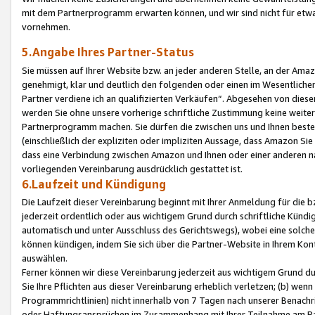
mit dem Partnerprogramm erwarten können, und wir sind nicht für etwa
vornehmen.
5.Angabe Ihres Partner-Status
Sie müssen auf Ihrer Website bzw. an jeder anderen Stelle, an der Am
genehmigt, klar und deutlich den folgenden oder einen im Wesentlichen
Partner verdiene ich an qualifizierten Verkäufen“. Abgesehen von die
werden Sie ohne unsere vorherige schriftliche Zustimmung keine weite
Partnerprogramm machen. Sie dürfen die zwischen uns und Ihnen best
(einschließlich der expliziten oder impliziten Aussage, dass Amazon Si
dass eine Verbindung zwischen Amazon und Ihnen oder einer anderen natü
vorliegenden Vereinbarung ausdrücklich gestattet ist.
6.Laufzeit und Kündigung
Die Laufzeit dieser Vereinbarung beginnt mit Ihrer Anmeldung für die 
jederzeit ordentlich oder aus wichtigem Grund durch schriftliche Kündi
automatisch und unter Ausschluss des Gerichtswegs), wobei eine solch
können kündigen, indem Sie sich über die Partner-Website in Ihrem Ko
auswählen.
Ferner können wir diese Vereinbarung jederzeit aus wichtigem Grund dur
Sie Ihre Pflichten aus dieser Vereinbarung erheblich verletzen; (b) wen
Programmrichtlinien) nicht innerhalb von 7 Tagen nach unserer Benachr
oder Haftungsansprüchen im Zusammenhang mit Ihrer Teilnahme am Pa