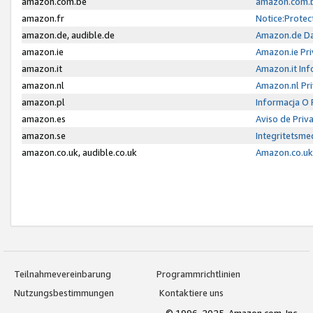
amazon.com.be
amazon.com.b
amazon.fr
Notice:Protec
amazon.de, audible.de
Amazon.de Da
amazon.ie
Amazon.ie Pri
amazon.it
Amazon.it Inf
amazon.nl
Amazon.nl Pri
amazon.pl
Informacja O
amazon.es
Aviso de Priv
amazon.se
Integritetsm
amazon.co.uk, audible.co.uk
Amazon.co.uk 
Teilnahmevereinbarung
Programmrichtlinien
Nutzungsbestimmungen
Kontaktiere uns