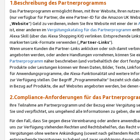
1.Beschreibung des Partnerprogramms
Das Partnerprogramm ermöglicht Ihnen, mit Ihrer Website, Ihren nutzer
(nur verfügbar für Partner, die eine Partner-ID für die Amazon UK We
„
Website
“) Geld zu verdienen, indem Sie Ihre Website mit einer der in
ist, einer anderen im
Vergütungskatalog für das Partnerprogramm
enth
Alexa Skill (über das Alexa Shopping Kit) verlinken. Entsprechende Lin
markierten Link-Formate verwenden („
Partner-Links
“).
Wenn unsere Kunden die Partner-Links anklicken oder sich damit verbi
angeboten werden, oder andere Handlungen vornehmen, können Sie eine
Partnerprogramm
näher beschrieben (und vorbehaltlich der dort festg
Produkte oder Leistungen können wir Ihnen Daten, Bilder, Texte, Linkfo
für Anwendungsprogramme, die Alexa-Funktionalität und weitere Inf
zur Verfügung stellen. Der Begriff „Programminhalte“ bezieht sich dabe
in Bezug auf Produkte, die auf Websites angeboten werden, bei denen 
2.Compliance-Anforderungen für das Partnerprog
Ihre Teilnahme am Partnerprogramm und der Bezug einer Vergütung setz
Sie sind verpflichtet, uns umgehend alle Informationen zu geben, die w
Für den Fall, dass Sie gegen diese Vereinbarung oder andere anwendba
uns zur Verfügung stehenden Rechten und Rechtsbehelfen, das Recht vo
Vergütungen ohne weitere Ankündigung (soweit nach geltendem Recht z
entsprechende Vergütungen zu haben) und zwar unabhängig davon, ob 