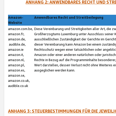
ANHANG 2: ANWENDBARES RECHT UND STRE
Amazon-
Anwendbares Recht und Streitbeilegung
Website
amazon.com.be,
Diese Vereinbarung und Streitigkeiten aller Art, die 
amazon.fr,
Großherzogtums Luxemburg unter Ausschluss seiner Kol
amazon.de,
ausschließlichen Zuständigkeit der Gerichte im Geri
audible.de,
dieser Vereinbarung kann Amazon bei einem zuständig
amazon.ie
Rechtsschutz wegen einer tatsächlichen oder angebli
amazon.it,
Amazon oder einer anderen natürlichen oder juristisc
amazon.nl,
Rechte in Bezug auf die Programminhalte besonderer,
amazon.pl,
Wert darstellen, dessen Verlust nicht ohne Weiteres e
amazon.es,
ausgeglichen werden kann.
amazon.se,
amazon.co.uk,
audible.co.uk
ANHANG 3: STEUERBESTIMMUNGEN FÜR DIE JEWEIL