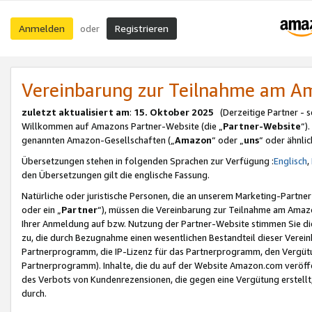
Anmelden
Registrieren
oder
Vereinbarung zur Teilnahme am 
zuletzt aktualisiert am
:
15. Oktober 2025
(Derzeitige Partner - 
Willkommen auf Amazons Partner-Website (die „
Partner-Website
“)
genannten Amazon-Gesellschaften („
Amazon
“ oder „
uns
“ oder ähnli
Übersetzungen stehen in folgenden Sprachen zur Verfügung :
Englisch
,
den Übersetzungen gilt die englische Fassung.
Natürliche oder juristische Personen, die an unserem Marketing-Partn
oder ein „
Partner
“), müssen die Vereinbarung zur Teilnahme am Ama
Ihrer Anmeldung auf bzw. Nutzung der Partner-Website stimmen Sie die
zu, die durch Bezugnahme einen wesentlichen Bestandteil dieser Verei
Partnerprogramm, die IP-Lizenz für das Partnerprogramm, den Vergütu
Partnerprogramm). Inhalte, die du auf der Website Amazon.com veröffe
des Verbots von Kundenrezensionen, die gegen eine Vergütung erstellt, 
durch.