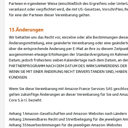
Parteien in irgendeiner Weise (einschließlich des Ergreifens oder Unt
veranlasst oder verpflichtet wird, die mit US-Gesetzen, Vorschriften,
für eine der Parteien dieser Vereinbarung gelten.
13.Änderungen
Wir behalten uns das Recht vor, einzelne oder alle Bestimmungen diese
Änderungsmitteilung, eine geänderte Vereinbarung oder eine geänderte 
über die entsprechende Änderung per E-Mail an Ihre zu diesem Zeitpun
ausgenommen etwaige Erhöhungen der Standardvergütung im Rahmen
Datum, jedoch frühestens sieben Kalendertage nach dem Datum, an de
PARTNERPROGRAMM NACH DEM DATUM DES WIRKSAMWERDENS DER Ä
WENN SIE MIT EINER ÄNDERUNG NICHT EINVERSTANDEN SIND, HABEN S
KÜNDIGEN.
Wenn Sie diese Vereinbarung mit Amazon France Services SAS geschlo
gelten zukünftige Änderungen an dieser Vereinbarung für Sie und Ama
Core S.à r.l. bezieht.
Anhang 1Amazon-Gesellschaften und Amazon-Websites nach Ländern
Anhang 2Anwendbares Recht und Streitbeilegung für die jeweiligen 
Anhang 3Steuerbestimmungen für die jeweiligen Amazon-Websites