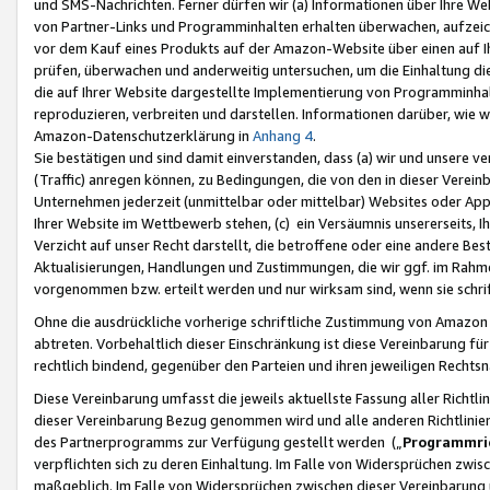
und SMS-Nachrichten. Ferner dürfen wir (a) Informationen über Ihre We
von Partner-Links und Programminhalten erhalten überwachen, aufzei
vor dem Kauf eines Produkts auf der Amazon-Website über einen auf Ih
prüfen, überwachen und anderweitig untersuchen, um die Einhaltung dies
die auf Ihrer Website dargestellte Implementierung von Programminhalt
reproduzieren, verbreiten und darstellen. Informationen darüber, wie w
Amazon-Datenschutzerklärung in
Anhang 4
.
Sie bestätigen und sind damit einverstanden, dass (a) wir und unsere 
(Traffic) anregen können, zu Bedingungen, die von den in dieser Vere
Unternehmen jederzeit (unmittelbar oder mittelbar) Websites oder Appl
Ihrer Website im Wettbewerb stehen, (c) ein Versäumnis unsererseits, I
Verzicht auf unser Recht darstellt, die betroffene oder eine andere B
Aktualisierungen, Handlungen und Zustimmungen, die wir ggf. im Rahme
vorgenommen bzw. erteilt werden und nur wirksam sind, wenn sie schri
Ohne die ausdrückliche vorherige schriftliche Zustimmung von Amazon
abtreten. Vorbehaltlich dieser Einschränkung ist diese Vereinbarung f
rechtlich bindend, gegenüber den Parteien und ihren jeweiligen Rech
Diese Vereinbarung umfasst die jeweils aktuellste Fassung aller Richtli
dieser Vereinbarung Bezug genommen wird und alle anderen Richtlinie
des Partnerprogramms zur Verfügung gestellt werden („
Programmric
verpflichten sich zu deren Einhaltung. Im Falle von Widersprüchen zwi
maßgeblich. Im Falle von Widersprüchen zwischen dieser Vereinbarun