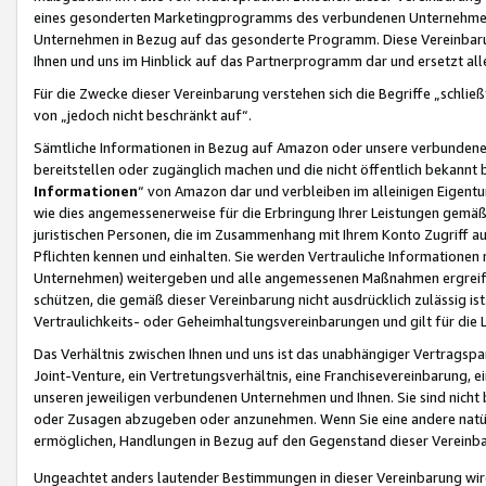
eines gesonderten Marketingprogramms des verbundenen Unternehmens
Unternehmen in Bezug auf das gesonderte Programm. Diese Vereinbarung
Ihnen und uns im Hinblick auf das Partnerprogramm dar und ersetzt al
Für die Zwecke dieser Vereinbarung verstehen sich die Begriffe „schließ
von „jedoch nicht beschränkt auf“.
Sämtliche Informationen in Bezug auf Amazon oder unsere verbunde
bereitstellen oder zugänglich machen und die nicht öffentlich bekannt bz
Informationen
“ von Amazon dar und verbleiben im alleinigen Eigent
wie dies angemessenerweise für die Erbringung Ihrer Leistungen gemäß d
juristischen Personen, die im Zusammenhang mit Ihrem Konto Zugriff au
Pflichten kennen und einhalten. Sie werden Vertrauliche Informationen 
Unternehmen) weitergeben und alle angemessenen Maßnahmen ergreifen
schützen, die gemäß dieser Vereinbarung nicht ausdrücklich zulässig is
Vertraulichkeits- oder Geheimhaltungsvereinbarungen und gilt für die
Das Verhältnis zwischen Ihnen und uns ist das unabhängiger Vertragspa
Joint-Venture, ein Vertretungsverhältnis, eine Franchisevereinbarung, 
unseren jeweiligen verbundenen Unternehmen und Ihnen. Sie sind ni
oder Zusagen abzugeben oder anzunehmen. Wenn Sie eine andere natürli
ermöglichen, Handlungen in Bezug auf den Gegenstand dieser Vereinbar
Ungeachtet anders lautender Bestimmungen in dieser Vereinbarung wird