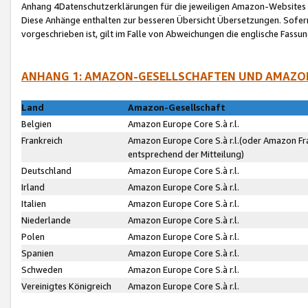
Anhang 4Datenschutzerklärungen für die jeweiligen Amazon-Websites
Diese Anhänge enthalten zur besseren Übersicht Übersetzungen. Sofe
vorgeschrieben ist, gilt im Falle von Abweichungen die englische Fass
ANHANG 1: AMAZON-GESELLSCHAFTEN UND AMAZO
Land
Amazon-Gesellschaft
Belgien
Amazon Europe Core S.à r.l.
Frankreich
Amazon Europe Core S.à r.l.(oder Amazon Fr
entsprechend der Mitteilung)
Deutschland
Amazon Europe Core S.à r.l.
Irland
Amazon Europe Core S.à r.l.
Italien
Amazon Europe Core S.à r.l.
Niederlande
Amazon Europe Core S.à r.l.
Polen
Amazon Europe Core S.à r.l.
Spanien
Amazon Europe Core S.à r.l.
Schweden
Amazon Europe Core S.à r.l.
Vereinigtes Königreich
Amazon Europe Core S.à r.l.