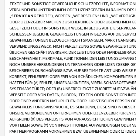
TEXTE UND SONSTIGE GEWERBLICHE SCHUTZRECHTE, INFORMATIONE
VERBUNDENEN UNTERNEHMEN ODER LIZENZGEBERN IM RAHMEN DES
„
SERVICEANGEBOTE
“), WERDEN „WIE BESEHEN“ UND „WIE VERFÜ
ODER LIZENZGEBER MACHEN ZUSICHERUNGEN ODER ÜBERNEHMEN GEW
GESETZLICH ODER IN SONSTIGER WEISE, IN BEZUG AUF DIE SERVI
SCHLIESSEN JEGLICHE GEWÄHRLEISTUNGEN IN BEZUG AUF DIE SERVI
GEWÄHRLEISTUNGEN BEZÜGLICH RECHTSMÄNGELN, MARKTGÄNGIGKEIT
VERWENDUNGSZWECK, NICHTVERLETZUNG SOWIE GEWÄHRLEISTUNGEN 
ÜBLICHEN GESCHÄFTSVERKEHR, DER LEISTUNG ODER HANDELSBRÄUCH
BESCHAFFENHEIT, MERKMALE, FUNKTIONEN, DEN LEISTUNGSUMFANG 
NOCH UNSERE VERBUNDENEN UNTERNEHMEN ODER LIZENZGEBER GEWÄ
BESCHRIEBEN DURCHGÄNGIG BZW. AUF BESTIMMTE ART UND WEISE
KORREKT, FEHLERFREI ODER FREI VON SCHÄDLICHEN KOMPONENTEN
HAFTEN FÜR: (A) FEHLER, UNGENAUIGKEITEN, VIREN, SCHADSOFTW
SYSTEMABSTÜRZE; ODER (B) UNBERECHTIGTE ZUGRIFFE AUF BZW. 
WEBSITE ODER VON DATEN, BILDERN, TEXTEN ODER SONSTIGEN INF
ODER EINER ANDEREN NATÜRLICHEN ODER JURISTISCHEN PERSON OD
GEWÄHRLEISTUNGSANSPRÜCHE, ES SEIN DENN, DIESE SIND IN DIES
UNSERE VERBUNDENEN UNTERNEHMEN ODER LIZENZGEBER FÜR EN
AUFGRUND (X) DES VERLUSTS VON VORAUSSICHTLICHEN GEWINNEN
VORTEILEN SOWIE (Y) VON INVESTITIONEN, AUFWENDUNGEN ODER VE
PARTNERPROGRAMM VORNEHMEN BZW. ÜBERNEHMEN ODER (Z) DER 