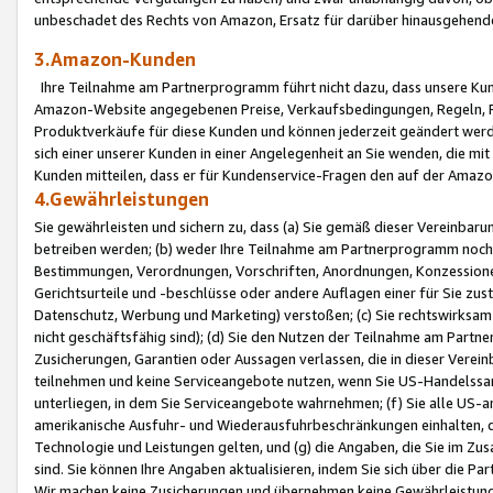
unbeschadet des Rechts von Amazon, Ersatz für darüber hinausgehen
3.Amazon-Kunden
Ihre Teilnahme am Partnerprogramm führt nicht dazu, dass unsere Kun
Amazon-Website angegebenen Preise, Verkaufsbedingungen, Regeln, Ri
Produktverkäufe für diese Kunden und können jederzeit geändert werde
sich einer unserer Kunden in einer Angelegenheit an Sie wenden, die 
Kunden mitteilen, dass er für Kundenservice-Fragen den auf der Ama
4.Gewährleistungen
Sie gewährleisten und sichern zu, dass (a) Sie gemäß dieser Vereinba
betreiben werden; (b) weder Ihre Teilnahme am Partnerprogramm noch d
Bestimmungen, Verordnungen, Vorschriften, Anordnungen, Konzessionen,
Gerichtsurteile und -beschlüsse oder andere Auflagen einer für Sie zu
Datenschutz, Werbung und Marketing) verstoßen; (c) Sie rechtswirksam 
nicht geschäftsfähig sind); (d) Sie den Nutzen der Teilnahme am Partne
Zusicherungen, Garantien oder Aussagen verlassen, die in dieser Verein
teilnehmen und keine Serviceangebote nutzen, wenn Sie US-Handelssa
unterliegen, in dem Sie Serviceangebote wahrnehmen; (f) Sie alle US
amerikanische Ausfuhr- und Wiederausfuhrbeschränkungen einhalten, 
Technologie und Leistungen gelten, und (g) die Angaben, die Sie im 
sind. Sie können Ihre Angaben aktualisieren, indem Sie sich über die 
Wir machen keine Zusicherungen und übernehmen keine Gewährleistun