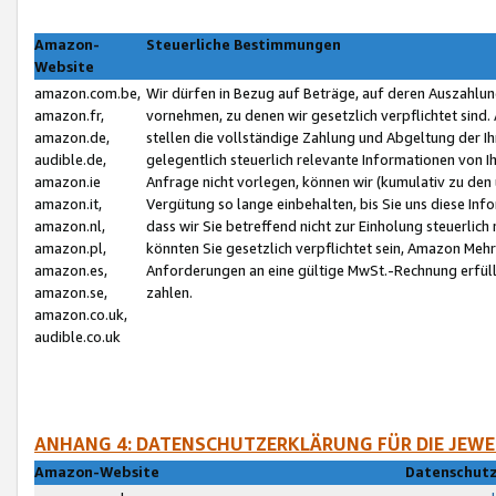
Amazon-
Steuerliche Bestimmungen
Website
amazon.com.be,
Wir dürfen in Bezug auf Beträge, auf deren Auszahlun
amazon.fr,
vornehmen, zu denen wir gesetzlich verpflichtet sind
amazon.de,
stellen die vollständige Zahlung und Abgeltung der 
audible.de,
gelegentlich steuerlich relevante Informationen von I
amazon.ie
Anfrage nicht vorlegen, können wir (kumulativ zu de
amazon.it,
Vergütung so lange einbehalten, bis Sie uns diese Inf
amazon.nl,
dass wir Sie betreffend nicht zur Einholung steuerlich 
amazon.pl,
könnten Sie gesetzlich verpflichtet sein, Amazon Meh
amazon.es,
Anforderungen an eine gültige MwSt.-Rechnung erfüllt
amazon.se,
zahlen.
amazon.co.uk,
audible.co.uk
ANHANG 4: DATENSCHUTZERKLÄRUNG FÜR DIE JEWE
Amazon-Website
Datenschutz