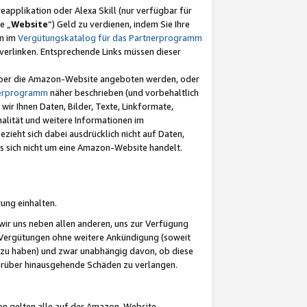
eapplikation oder Alexa Skill (nur verfügbar für
e „
Website
“) Geld zu verdienen, indem Sie Ihre
en im
Vergütungskatalog für das Partnerprogramm
t) verlinken. Entsprechende Links müssen dieser
e über die Amazon-Website angeboten werden, oder
nerprogramm
näher beschrieben (und vorbehaltlich
ir Ihnen Daten, Bilder, Texte, Linkformate,
alität und weitere Informationen im
zieht sich dabei ausdrücklich nicht auf Daten,
es sich nicht um eine Amazon-Website handelt.
rung einhalten.
ir uns neben allen anderen, uns zur Verfügung
n Vergütungen ohne weitere Ankündigung (soweit
 zu haben) und zwar unabhängig davon, ob diese
darüber hinausgehende Schäden zu verlangen.
on gelten alle auf der Amazon-Website