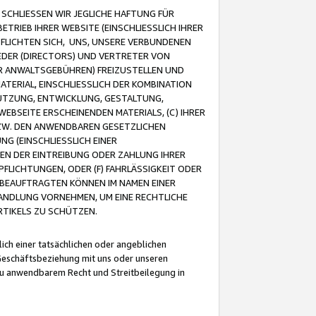
CHLIESSEN WIR JEGLICHE HAFTUNG FÜR
TRIEB IHRER WEBSITE (EINSCHLIESSLICH IHRER
FLICHTEN SICH, UNS, UNSERE VERBUNDENEN
EDER (DIRECTORS) UND VERTRETER VON
R ANWALTSGEBÜHREN) FREIZUSTELLEN UND
ATERIAL, EINSCHLIESSLICH DER KOMBINATION
NUTZUNG, ENTWICKLUNG, GESTALTUNG,
EBSEITE ERSCHEINENDEN MATERIALS, (C) IHRER
ZW. DEN ANWENDBAREN GESETZLICHEN
NG (EINSCHLIESSLICH EINER
BEN DER EINTREIBUNG ODER ZAHLUNG IHRER
LICHTUNGEN, ODER (F) FAHRLÄSSIGKEIT ODER
 BEAUFTRAGTEN KÖNNEN IM NAMEN EINER
HANDLUNG VORNEHMEN, UM EINE RECHTLICHE
TIKELS ZU SCHÜTZEN.
ich einer tatsächlichen oder angeblichen
Geschäftsbeziehung mit uns oder unseren
u anwendbarem Recht und Streitbeilegung in