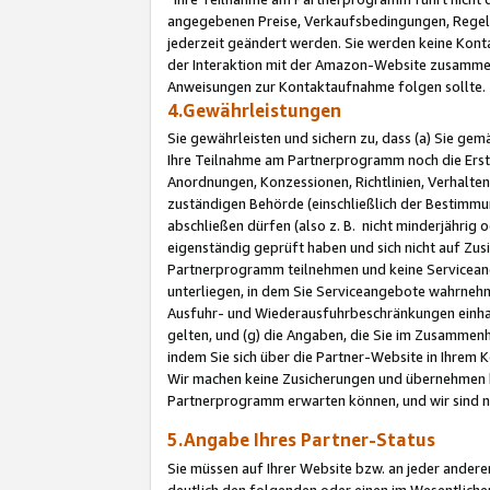
angegebenen Preise, Verkaufsbedingungen, Regeln
jederzeit geändert werden. Sie werden keine Konta
der Interaktion mit der Amazon-Website zusamme
Anweisungen zur Kontaktaufnahme folgen sollte.
4.Gewährleistungen
Sie gewährleisten und sichern zu, dass (a) Sie g
Ihre Teilnahme am Partnerprogramm noch die Erst
Anordnungen, Konzessionen, Richtlinien, Verhalten
zuständigen Behörde (einschließlich der Bestimmu
abschließen dürfen (also z. B. nicht minderjährig
eigenständig geprüft haben und sich nicht auf Zusi
Partnerprogramm teilnehmen und keine Servicean
unterliegen, in dem Sie Serviceangebote wahrneh
Ausfuhr- und Wiederausfuhrbeschränkungen einhal
gelten, und (g) die Angaben, die Sie im Zusammen
indem Sie sich über die Partner-Website in Ihrem
Wir machen keine Zusicherungen und übernehmen 
Partnerprogramm erwarten können, und wir sind n
5.Angabe Ihres Partner-Status
Sie müssen auf Ihrer Website bzw. an jeder ander
deutlich den folgenden oder einen im Wesentlichen