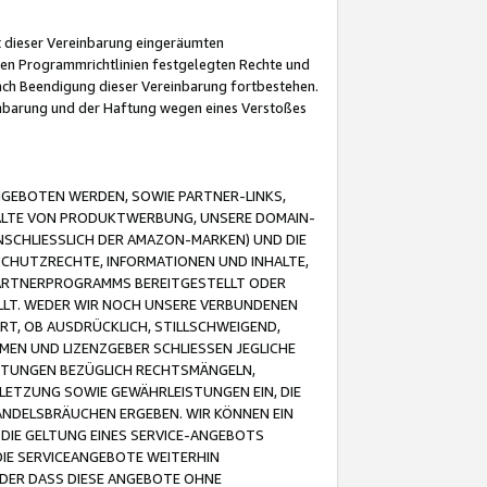
it dieser Vereinbarung eingeräumten
 den Programmrichtlinien festgelegten Rechte und
 nach Beendigung dieser Vereinbarung fortbestehen.
einbarung und der Haftung wegen eines Verstoßes
GEBOTEN WERDEN, SOWIE PARTNER-LINKS,
ALTE VON PRODUKTWERBUNG, UNSERE DOMAIN-
SCHLIESSLICH DER AMAZON-MARKEN) UND DIE
SCHUTZRECHTE, INFORMATIONEN UND INHALTE,
PARTNERPROGRAMMS BEREITGESTELLT ODER
ELLT. WEDER WIR NOCH UNSERE VERBUNDENEN
T, OB AUSDRÜCKLICH, STILLSCHWEIGEND,
MEN UND LIZENZGEBER SCHLIESSEN JEGLICHE
ISTUNGEN BEZÜGLICH RECHTSMÄNGELN,
LETZUNG SOWIE GEWÄHRLEISTUNGEN EIN, DIE
ANDELSBRÄUCHEN ERGEBEN. WIR KÖNNEN EIN
 DIE GELTUNG EINES SERVICE-ANGEBOTS
IE SERVICEANGEBOTE WEITERHIN
ODER DASS DIESE ANGEBOTE OHNE