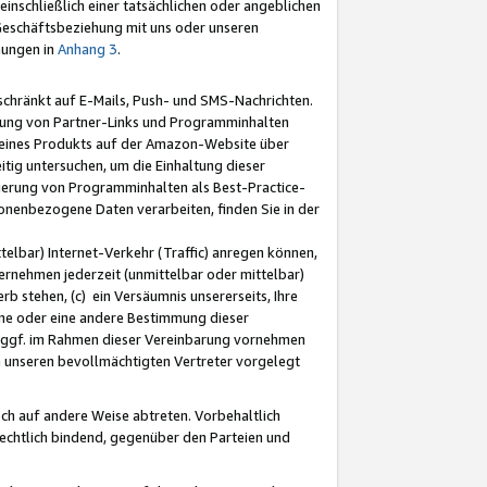
nschließlich einer tatsächlichen oder angeblichen
Geschäftsbeziehung mit uns oder unseren
mungen in
Anhang 3
.
schränkt auf E-Mails, Push- und SMS-Nachrichten.
ellung von Partner-Links und Programminhalten
 eines Produkts auf der Amazon-Website über
tig untersuchen, um die Einhaltung dieser
ntierung von Programminhalten als Best-Practice-
sonenbezogene Daten verarbeiten, finden Sie in der
telbar) Internet-Verkehr (Traffic) anregen können,
rnehmen jederzeit (unmittelbar oder mittelbar)
b stehen, (c) ein Versäumnis unsererseits, Ihre
fene oder eine andere Bestimmung dieser
r ggf. im Rahmen dieser Vereinbarung vornehmen
ch unseren bevollmächtigten Vertreter vorgelegt
ch auf andere Weise abtreten. Vorbehaltlich
rechtlich bindend, gegenüber den Parteien und