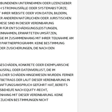
VERBUNDENEN UNTERNEHMEN ODER LIZENZGEBER
ICH STROMAUSFÄLLE ODER SYSTEMABSTÜRZE;
IHRER WEBSITE ODER VON DATEN, BILDERN,
ER ANDEREN NATÜRLICHEN ODER JURISTISCHEN
ESE SIND IN DIESER VEREINBARUNG
R FÜR ENTSCHÄDIGUNGSLEISTUNGEN,
EINNAHMEN, ERWARTETEN UMSÄTZEN,
SIE IM ZUSAMMENHANG MIT IHRER TEILNAHME AM
M PARTNERPROGRAMM. KEINE BESTIMMUNG
DER ZUSICHERUNGEN, DIE NACH DEN
GESCHÄDEN, KONKRETE ODER EXEMPLARISCHE
SFALL ODER DATENVERLUST, DIE IM
OLCHER SCHÄDEN HINGEWIESEN WURDEN. FERNER
BETRAGS DER LAUT DIESER VEREINBARUNG IN
HAFTUNGSANSPRUCH GEFÜHRT HAT, BEREITS
SBEHELFE NACH EQUITY-RECHT,
NHANG MIT DIESER VEREINBARUNG. KEINE
TZLICHEN BESTIMMUNGEN NICHT