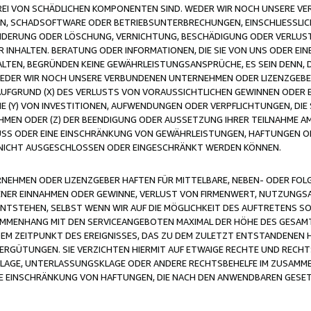
FREI VON SCHÄDLICHEN KOMPONENTEN SIND. WEDER WIR NOCH UNSERE 
VIREN, SCHADSOFTWARE ODER BETRIEBSUNTERBRECHUNGEN, EINSCHLIESSL
ÄNDERUNG ODER LÖSCHUNG, VERNICHTUNG, BESCHÄDIGUNG ODER VERLUST 
INHALTEN. BERATUNG ODER INFORMATIONEN, DIE SIE VON UNS ODER EIN
LTEN, BEGRÜNDEN KEINE GEWÄHRLEISTUNGSANSPRÜCHE, ES SEIN DENN, DI
WEDER WIR NOCH UNSERE VERBUNDENEN UNTERNEHMEN ODER LIZENZGEBE
FGRUND (X) DES VERLUSTS VON VORAUSSICHTLICHEN GEWINNEN ODER 
 (Y) VON INVESTITIONEN, AUFWENDUNGEN ODER VERPFLICHTUNGEN, DIE 
EN ODER (Z) DER BEENDIGUNG ODER AUSSETZUNG IHRER TEILNAHME A
LUSS ODER EINE EINSCHRÄNKUNG VON GEWÄHRLEISTUNGEN, HAFTUNGEN O
NICHT AUSGESCHLOSSEN ODER EINGESCHRÄNKT WERDEN KÖNNEN.
EHMEN ODER LIZENZGEBER HAFTEN FÜR MITTELBARE, NEBEN- ODER FOL
R EINNAHMEN ODER GEWINNE, VERLUST VON FIRMENWERT, NUTZUNGSAU
TSTEHEN, SELBST WENN WIR AUF DIE MÖGLICHKEIT DES AUFTRETENS S
MENHANG MIT DEN SERVICEANGEBOTEN MAXIMAL DER HÖHE DES GESAMT
M ZEITPUNKT DES EREIGNISSES, DAS ZU DEM ZULETZT ENTSTANDENEN 
ERGÜTUNGEN. SIE VERZICHTEN HIERMIT AUF ETWAIGE RECHTE UND RECHT
KLAGE, UNTERLASSUNGSKLAGE ODER ANDERE RECHTSBEHELFE IM ZUSAMME
NE EINSCHRÄNKUNG VON HAFTUNGEN, DIE NACH DEN ANWENDBAREN GESE