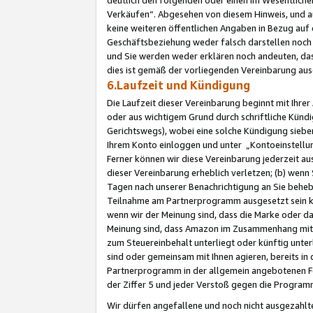
Verkäufen“. Abgesehen von diesem Hinweis, und a
keine weiteren öffentlichen Angaben in Bezug au
Geschäftsbeziehung weder falsch darstellen noch a
und Sie werden weder erklären noch andeuten, dass
dies ist gemäß der vorliegenden Vereinbarung ausd
6.Laufzeit und Kündigung
Die Laufzeit dieser Vereinbarung beginnt mit Ihre
oder aus wichtigem Grund durch schriftliche Kündi
Gerichtswegs), wobei eine solche Kündigung siebe
Ihrem Konto einloggen und unter „Kontoeinstellu
Ferner können wir diese Vereinbarung jederzeit aus
dieser Vereinbarung erheblich verletzen; (b) wenn
Tagen nach unserer Benachrichtigung an Sie behe
Teilnahme am Partnerprogramm ausgesetzt sein kö
wenn wir der Meinung sind, dass die Marke oder 
Meinung sind, dass Amazon im Zusammenhang mit d
zum Steuereinbehalt unterliegt oder künftig unter
sind oder gemeinsam mit Ihnen agieren, bereits in
Partnerprogramm in der allgemein angebotenen Fo
der Ziffer 5 und jeder Verstoß gegen die Programm
Wir dürfen angefallene und noch nicht ausgezahlt