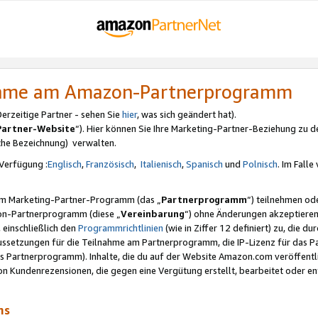
nahme am Amazon-Partnerprogramm
rzeitige Partner - sehen Sie
hier
, was sich geändert hat).
Partner-Website
“). Hier können Sie Ihre Marketing-Partner-Beziehung zu d
iche Bezeichnung) verwalten.
Verfügung :
Englisch
,
Französisch
,
Italienisch
,
Spanisch
und
Polnisch
. Im Fall
erem Marketing-Partner-Programm (das „
Partnerprogramm
“) teilnehmen od
on-Partnerprogramm (diese „
Vereinbarung
“) ohne Änderungen akzeptieren
 einschließlich den
Programmrichtlinien
(wie in Ziffer 12 definiert) zu, die 
raussetzungen für die Teilnahme am Partnerprogramm, die IP-Lizenz für das
s Partnerprogramm). Inhalte, die du auf der Website Amazon.com veröffentl
n Kundenrezensionen, die gegen eine Vergütung erstellt, bearbeitet oder ent
mms