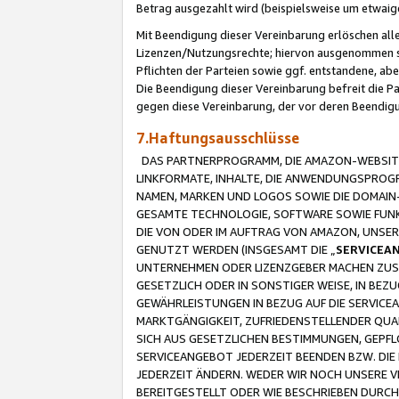
Betrag ausgezahlt wird (beispielsweise um etwai
Mit Beendigung dieser Vereinbarung erlöschen alle
Lizenzen/Nutzungsrechte; hiervon ausgenommen sind
Pflichten der Parteien sowie ggf. entstandene, ab
Die Beendigung dieser Vereinbarung befreit die P
gegen diese Vereinbarung, der vor deren Beendi
7.Haftungsausschlüsse
DAS PARTNERPROGRAMM, DIE AMAZON-WEBSITE,
LINKFORMATE, INHALTE, DIE ANWENDUNGSPRO
NAMEN, MARKEN UND LOGOS SOWIE DIE DOMAIN
GESAMTE TECHNOLOGIE, SOFTWARE SOWIE FUNKT
DIE VON ODER IM AUFTRAG VON AMAZON, UNS
GENUTZT WERDEN (INSGESAMT DIE „
SERVICEA
UNTERNEHMEN ODER LIZENZGEBER MACHEN ZUSI
GESETZLICH ODER IN SONSTIGER WEISE, IN BE
GEWÄHRLEISTUNGEN IN BEZUG AUF DIE SERVICE
MARKTGÄNGIGKEIT, ZUFRIEDENSTELLENDER QUA
SICH AUS GESETZLICHEN BESTIMMUNGEN, GEPFL
SERVICEANGEBOT JEDERZEIT BEENDEN BZW. DIE
JEDERZEIT ÄNDERN. WEDER WIR NOCH UNSERE 
BEREITGESTELLT ODER WIE BESCHRIEBEN DURC