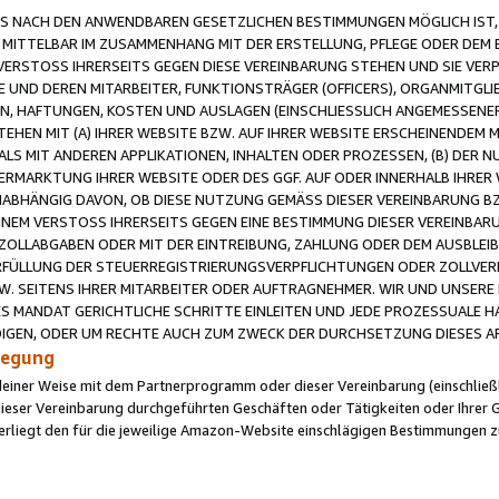
 NACH DEN ANWENDBAREN GESETZLICHEN BESTIMMUNGEN MÖGLICH IST, S
MITTELBAR IM ZUSAMMENHANG MIT DER ERSTELLUNG, PFLEGE ODER DEM BE
ERSTOSS IHRERSEITS GEGEN DIESE VEREINBARUNG STEHEN UND SIE VERP
UND DEREN MITARBEITER, FUNKTIONSTRÄGER (OFFICERS), ORGANMITGLI
N, HAFTUNGEN, KOSTEN UND AUSLAGEN (EINSCHLIESSLICH ANGEMESSENE
HEN MIT (A) IHRER WEBSITE BZW. AUF IHRER WEBSITE ERSCHEINENDEM M
LS MIT ANDEREN APPLIKATIONEN, INHALTEN ODER PROZESSEN, (B) DER 
RMARKTUNG IHRER WEBSITE ODER DES GGF. AUF ODER INNERHALB IHRER W
ABHÄNGIG DAVON, OB DIESE NUTZUNG GEMÄSS DIESER VEREINBARUNG B
EINEM VERSTOSS IHRERSEITS GEGEN EINE BESTIMMUNG DIESER VEREINBARU
D ZOLLABGABEN ODER MIT DER EINTREIBUNG, ZAHLUNG ODER DEM AUSBLEI
FÜLLUNG DER STEUERREGISTRIERUNGSVERPFLICHTUNGEN ODER ZOLLVERPF
W. SEITENS IHRER MITARBEITER ODER AUFTRAGNEHMER. WIR UND UNSERE
ES MANDAT GERICHTLICHE SCHRITTE EINLEITEN UND JEDE PROZESSUALE 
GEN, ODER UM RECHTE AUCH ZUM ZWECK DER DURCHSETZUNG DIESES AR
ilegung
endeiner Weise mit dem Partnerprogramm oder dieser Vereinbarung (einschließl
ieser Vereinbarung durchgeführten Geschäften oder Tätigkeiten oder Ihrer 
iegt den für die jeweilige Amazon-Website einschlägigen Bestimmungen z