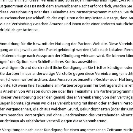
usgenommen dies ist nach dem anwendbaren Recht erforderlich, werden Sie 
f diese Vereinbarung oder Ihre Teilnahme am Partnerprogramm machen. Sie d
usschmücken (einschließlich der expliziten oder impliziten Aussage, dass A
 eine Verbindung zwischen Amazon und Ihnen oder einer anderen natürlichen 
rücklich gestattet ist.
r Anmeldung für die bzw. mit der Nutzung der Partner-Website. Diese Vereinb
gung an die jeweils andere Partei gekündigt werden (falls nach lokalem Rech
n Kalendertage nach Ausspruch der Kündigung wirksam wird. Sie können kündi
ngen“ die Option zum Schließen Ihres Kontos auswählen.
 wichtigem Grund durch schriftliche Kündigung an Sie fristlos kündigen oder I
 Sie darüber hinaus anderweitige Verstöße gegen diese Vereinbarung (einschli
ben; (c) wenn wir befürchten, dass Amazon potenziellen Rechts- oder Haftu
nnte; (d) wenn Ihre Teilnahme am Partnerprogramm für betrügerische, irref
das Ansehen von Amazon durch Sie oder Ihre Teilnahme am Partnerprogramm b
ieser Vereinbarung oder den gemäß dieser Vereinbarung von den Vertragspa
liegen könnte; (g) wenn wir diese Vereinbarung mit Ihnen oder anderen Perso
 der Vergangenheit, gleich aus welchem Grund, gekündigt hatten (oder Ihr Ko
rm beenden. Vorsorglich und ohne Einschränkung des vorstehenden Absatzes
richtlinien als erheblicher Verstoß gegen diese Vereinbarung.
e Vergütungen nach einer Kündigung für einen angemessenen Zeitraum zurückb