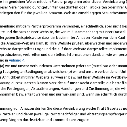
e in irgendeiner Weise mit dem Partnerprogramm oder dieser Vereinbarung (ei
ieser Vereinbarung durchgeführten Geschäften oder Tätigkeiten oder Ihrer 
liegen den für die jeweilige Amazon-Website einschlägigen Steuerbestim
mmenhang mit dem Partnerprogramm versenden, einschließlich, aber nicht be
site und die Nutzer Ihrer Website, die wir im Zusammenhang mit Ihrer Darst
itergeben (beispielsweise dass ein bestimmter Amazon-Kunde vor dem Kauf
uf die Amazon-Website kam, (b) Ihre Website prüfen, überwachen und anderwei
r Website dargestelltes Logo und die auf Ihrer Website dargestellte Impleme
reproduzieren, verbreiten und darstellen. Informationen darüber, wie wir per
ng in
Anhang 4
.
 (a) wir und unsere verbundenen Unternehmen jederzeit (mittelbar oder unmit
ng festgelegten Bedingungen abweichen, (b) wir und unsere verbundenen Unte
 Ähnlichkeit mit Ihrer Website aufweisen bzw. mit Ihrer Website im Wettbewer
barung durchzusetzen, keinen Verzicht auf unser Recht darstellt, die betrof
liche Festlegungen, Aktualisierungen, Handlungen und Zustimmungen, die wi
enommen bzw. erteilt werden und nur wirksam sind, wenn sie schriftlich dur
stimmung von Amazon dürfen Sie diese Vereinbarung weder Kraft Gesetzes no
die Parteien und deren jeweilige Rechtsnachfolger und Abtretungsempfänger 
ngsempfängern durchsetzbar und kommt diesen zugute.