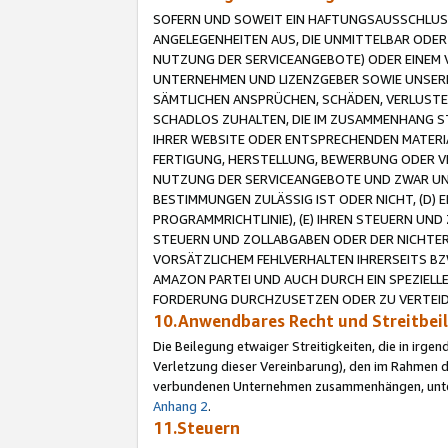
SOFERN UND SOWEIT EIN HAFTUNGSAUSSCHLUSS
ANGELEGENHEITEN AUS, DIE UNMITTELBAR ODER 
NUTZUNG DER SERVICEANGEBOTE) ODER EINEM V
UNTERNEHMEN UND LIZENZGEBER SOWIE UNSERE 
SÄMTLICHEN ANSPRÜCHEN, SCHÄDEN, VERLUSTE
SCHADLOS ZUHALTEN, DIE IM ZUSAMMENHANG STE
IHRER WEBSITE ODER ENTSPRECHENDEN MATERIA
FERTIGUNG, HERSTELLUNG, BEWERBUNG ODER VE
NUTZUNG DER SERVICEANGEBOTE UND ZWAR UN
BESTIMMUNGEN ZULÄSSIG IST ODER NICHT, (D) 
PROGRAMMRICHTLINIE), (E) IHREN STEUERN UN
STEUERN UND ZOLLABGABEN ODER DER NICHTER
VORSÄTZLICHEM FEHLVERHALTEN IHRERSEITS BZ
AMAZON PARTEI UND AUCH DURCH EIN SPEZIELL
FORDERUNG DURCHZUSETZEN ODER ZU VERTEIDI
10.Anwendbares Recht und Streitbe
Die Beilegung etwaiger Streitigkeiten, die in irg
Verletzung dieser Vereinbarung), den im Rahmen d
verbundenen Unternehmen zusammenhängen, unterl
Anhang 2
.
11.Steuern