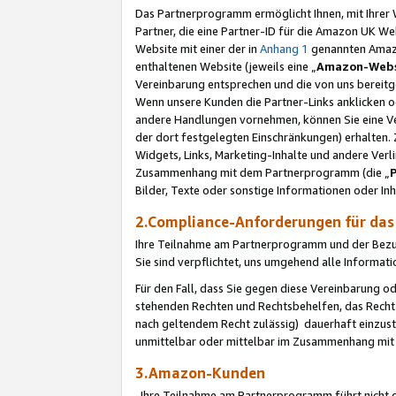
Das Partnerprogramm ermöglicht Ihnen, mit Ihrer W
Partner, die eine Partner-ID für die Amazon UK W
Website mit einer der in
Anhang 1
genannten Amazon
enthaltenen Website (jeweils eine „
Amazon-Webs
Vereinbarung entsprechen und die von uns bereitg
Wenn unsere Kunden die Partner-Links anklicken 
andere Handlungen vornehmen, können Sie eine Ver
der dort festgelegten Einschränkungen) erhalten. 
Widgets, Links, Marketing-Inhalte und andere Ver
Zusammenhang mit dem Partnerprogramm (die „
Bilder, Texte oder sonstige Informationen oder In
2.Compliance-Anforderungen für d
Ihre Teilnahme am Partnerprogramm und der Bezug 
Sie sind verpflichtet, uns umgehend alle Informat
Für den Fall, dass Sie gegen diese Vereinbarung 
stehenden Rechten und Rechtsbehelfen, das Recht
nach geltendem Recht zulässig) dauerhaft einzus
unmittelbar oder mittelbar im Zusammenhang mit
3.Amazon-Kunden
Ihre Teilnahme am Partnerprogramm führt nicht d