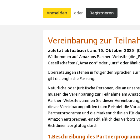
Anmelden
Registrieren
oder
Vereinbarung zur Teil
zuletzt aktualisiert am
:
15. Oktober 2025
(De
Willkommen auf Amazons Partner-Website (die „
Gesellschaften („
Amazon
“ oder „
uns
“ oder ähnl
Übersetzungen stehen in folgenden Sprachen zur 
gilt die englische Fassung.
Natürliche oder juristische Personen, die an uns
müssen die Vereinbarung zur Teilnahme am Amaz
Partner-Website stimmen Sie dieser Vereinbarung,
dieser Vereinbarung bilden (zum Beispiel die Vo
Partnerprogramm und die Markenrichtlinien für da
Amazon entsprechen, einschließlich des Verbots vo
Richtlinien sorgfältig durch.
1.Beschreibung des Partnerprogra