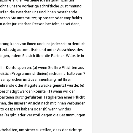
ohne unsere vorherige schriftliche Zustimmung
ürfen die zwischen uns und Ihnen bestehende
mazon Sie unterstützt, sponsert oder empfiehlt)
oder juristischen Person besteht, es sei denn,
arung kann von Ihnen und uns jederzeit ordentlich
t zulässig automatisch und unter Ausschluss des
gen, indem Sie sich über die Partner-Website in
hr Konto sperren: (a) wenn Sie Ihre Pflichten aus
eßlich Programmrichtlinien) nicht innerhalb von 7
ngsansprüchen im Zusammenhang mit Ihrer
ührende oder illegale Zwecke genutzt wurde; (e)
eschädigt werden könnte; (f) wenn wir der
rteien durchgeführten Tätigkeiten einer Pflicht
nen, die unserer Ansicht nach mit Ihnen verbunden
nto gesperrt haben) oder (h) wenn wir das
 (a) gilt jeder Verstoß gegen die Bestimmungen
ehalten, um sicherzustellen, dass der richtige