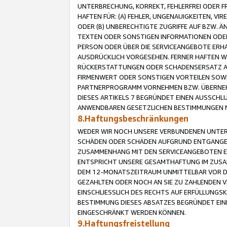
UNTERBRECHUNG, KORREKT, FEHLERFREI ODER 
HAFTEN FÜR: (A) FEHLER, UNGENAUIGKEITEN, 
ODER (B) UNBERECHTIGTE ZUGRIFFE AUF BZW. 
TEXTEN ODER SONSTIGEN INFORMATIONEN ODER 
PERSON ODER ÜBER DIE SERVICEANGEBOTE ERHA
AUSDRÜCKLICH VORGESEHEN. FERNER HAFTEN 
RÜCKERSTATTUNGEN ODER SCHADENSERSATZ AU
FIRMENWERT ODER SONSTIGEN VORTEILEN SOWIE
PARTNERPROGRAMM VORNEHMEN BZW. ÜBERNEHM
DIESES ARTIKELS 7 BEGRÜNDET EINEN AUSSCH
ANWENDBAREN GESETZLICHEN BESTIMMUNGEN 
8.Haftungsbeschränkungen
WEDER WIR NOCH UNSERE VERBUNDENEN UNTERN
SCHÄDEN ODER SCHÄDEN AUFGRUND ENTGANGENE
ZUSAMMENHANG MIT DEN SERVICEANGEBOTEN EN
ENTSPRICHT UNSERE GESAMTHAFTUNG IM ZUSAM
DEM 12-MONATSZEITRAUM UNMITTELBAR VOR DE
GEZAHLTEN ODER NOCH AN SIE ZU ZAHLENDEN V
EINSCHLIESSLICH DES RECHTS AUF ERFÜLLUNGS
BESTIMMUNG DIESES ABSATZES BEGRÜNDET EI
EINGESCHRÄNKT WERDEN KÖNNEN.
9.Haftungsfreistellung