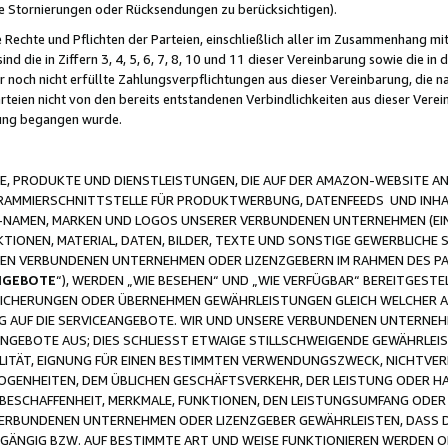
ge Stornierungen oder Rücksendungen zu berücksichtigen).
 Rechte und Pflichten der Parteien, einschließlich aller im Zusammenhang m
 die in Ziffern 3, 4, 5, 6, 7, 8, 10 und 11 dieser Vereinbarung sowie die in
er noch nicht erfüllte Zahlungsverpflichtungen aus dieser Vereinbarung, die
arteien nicht von den bereits entstandenen Verbindlichkeiten aus dieser Ver
gung begangen wurde.
 PRODUKTE UND DIENSTLEISTUNGEN, DIE AUF DER AMAZON-WEBSITE AN
GRAMMIERSCHNITTSTELLE FÜR PRODUKTWERBUNG, DATENFEEDS UND INH
-NAMEN, MARKEN UND LOGOS UNSERER VERBUNDENEN UNTERNEHMEN (EIN
IONEN, MATERIAL, DATEN, BILDER, TEXTE UND SONSTIGE GEWERBLICHE 
EREN VERBUNDENEN UNTERNEHMEN ODER LIZENZGEBERN IM RAHMEN DES 
NGEBOTE
“), WERDEN „WIE BESEHEN“ UND „WIE VERFÜGBAR“ BEREITGEST
CHERUNGEN ODER ÜBERNEHMEN GEWÄHRLEISTUNGEN GLEICH WELCHER AR
ZUG AUF DIE SERVICEANGEBOTE. WIR UND UNSERE VERBUNDENEN UNTERNEH
ANGEBOTE AUS; DIES SCHLIESST ETWAIGE STILLSCHWEIGENDE GEWÄHRLE
LITÄT, EIGNUNG FÜR EINEN BESTIMMTEN VERWENDUNGSZWECK, NICHTVER
OGENHEITEN, DEM ÜBLICHEN GESCHÄFTSVERKEHR, DER LEISTUNG ODER H
 BESCHAFFENHEIT, MERKMALE, FUNKTIONEN, DEN LEISTUNGSUMFANG ODER
VERBUNDENEN UNTERNEHMEN ODER LIZENZGEBER GEWÄHRLEISTEN, DASS D
HGÄNGIG BZW. AUF BESTIMMTE ART UND WEISE FUNKTIONIEREN WERDEN 