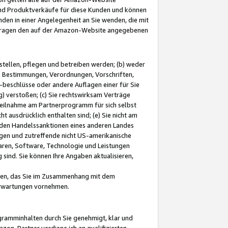
und Produktverkäufe für diese Kunden und können
nden in einer Angelegenheit an Sie wenden, die mit
e-Fragen den auf der Amazon-Website angegebenen
stellen, pflegen und betreiben werden; (b) weder
e Bestimmungen, Verordnungen, Vorschriften,
-beschlüsse oder andere Auflagen einer für Sie
 verstoßen; (c) Sie rechtswirksam Verträge
r Teilnahme am Partnerprogramm für sich selbst
t ausdrücklich enthalten sind; (e) Sie nicht am
den Handelssanktionen eines anderen Landes
gen und zutreffende nicht US-amerikanische
ren, Software, Technologie und Leistungen
sind. Sie können Ihre Angaben aktualisieren,
men, das Sie im Zusammenhang mit dem
 Erwartungen vornehmen.
ogramminhalten durch Sie genehmigt, klar und
zon-Partner verdiene ich an qualifizierten