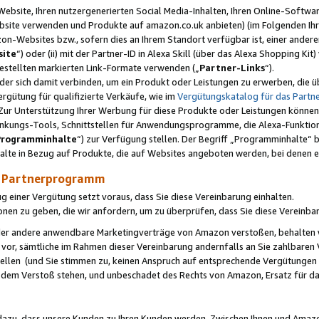
ebsite, Ihren nutzergenerierten Social Media-Inhalten, Ihren Online-Softwar
ebsite verwenden und Produkte auf amazon.co.uk anbieten) (im Folgenden Ihr
-Websites bzw., sofern dies an Ihrem Standort verfügbar ist, einer ander
ite
“) oder (ii) mit der Partner-ID in Alexa Skill (über das Alexa Shopping Ki
estellten markierten Link-Formate verwenden („
Partner-Links
“).
oder sich damit verbinden, um ein Produkt oder Leistungen zu erwerben, di
gütung für qualifizierte Verkäufe, wie im
Vergütungskatalog für das Part
Zur Unterstützung Ihrer Werbung für diese Produkte oder Leistungen können w
linkungs-Tools, Schnittstellen für Anwendungsprogramme, die Alexa-Funktion
Programminhalte
“) zur Verfügung stellen. Der Begriff „Programminhalte“ be
halte in Bezug auf Produkte, die auf Websites angeboten werden, bei denen 
as Partnerprogramm
einer Vergütung setzt voraus, dass Sie diese Vereinbarung einhalten.
ionen zu geben, die wir anfordern, um zu überprüfen, dass Sie diese Vereinba
oder andere anwendbare Marketingverträge von Amazon verstoßen, behalten w
 vor, sämtliche im Rahmen dieser Vereinbarung andernfalls an Sie zahlbare
tellen (und Sie stimmen zu, keinen Anspruch auf entsprechende Vergütungen
 dem Verstoß stehen, und unbeschadet des Rechts von Amazon, Ersatz für 
azu, dass unsere Kunden zu Ihren Kunden werden. Zwischen Ihnen und Amaz