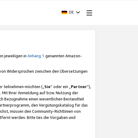
DE
en jeweiligen in
Anhang 1
genannten Amazon-
e von Widersprüchen zwischen den Übersetzungen
er teilnehmen möchten („
Sie
“ oder ein „
Partner
“),
. Mit Ihrer Anmeldung auf bzw. Nutzung der
durch Bezugnahme einen wesentlichen Bestandteil
 Partnerprogramm, den Vergütungskatalog für das
ichst, müssen den Community-Richtlinien von
fernt werden. Bitte lies die Vorgaben und