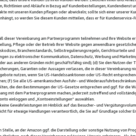
, Richtlinien und Abläufe in Bezug auf Kundenbestellungen, Kundendienst 
kte mit unseren Kunden pflegen oder abwickeln; sollte sich einer unserer Ku
nhängt, so werden Sie diesem Kunden mitteilen, dass er für Kundenservic
emäß dieser Vereinbarung am Partnerprogramm teilnehmen und Ihre Website er
ellung, Pflege oder der Betrieb Ihrer Website gegen anwendbare gesetzlich
skodizes, Branchenstandards, Selbstregulierungsregeln, Gerichtsurteile und 
ngen zu elektronischer Kommunikation, Datenschutz, Werbung und Marketing)
 oder aus anderen Gründen nicht geschäftsfähig sind); (d) Sie den Nutzen de
cherungen, Garantien oder Aussagen verlassen, die in dieser Vereinbarung nich
gebote nutzen, wenn Sie US-Handelssanktionen oder US-Recht entsprechen
men; (f) Sie alle US-amerikanischen Ausfuhr- und Wiederausfuhrbeschränkun
ten, die den Bestimmungen der US-Gesetze entsprechen und ggf. für die Wa
hang mit dem Partnerprogramm machen, jederzeit zutreffend und vollständig 
 Konto einloggen und „Kontoeinstellungen“ auswählen.
keine Gewährleistungen im Hinblick auf das Besucher- und Vergütungsvolu
icht für etwaige Handlungen verantwortlich, die Sie auf Grundlage solcher
en Stelle, an der Amazon ggf. die Darstellung oder sonstige Nutzung von Pr
 ähnlichen, nach dieser Vereinbarung zulässigen, Hinweis anbringen: „Als Ama