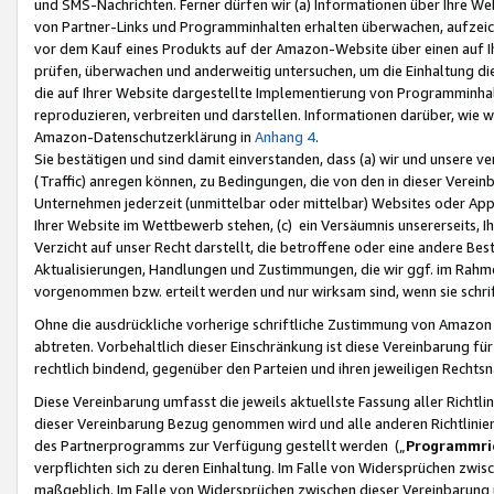
und SMS-Nachrichten. Ferner dürfen wir (a) Informationen über Ihre We
von Partner-Links und Programminhalten erhalten überwachen, aufzei
vor dem Kauf eines Produkts auf der Amazon-Website über einen auf Ih
prüfen, überwachen und anderweitig untersuchen, um die Einhaltung dies
die auf Ihrer Website dargestellte Implementierung von Programminhalt
reproduzieren, verbreiten und darstellen. Informationen darüber, wie w
Amazon-Datenschutzerklärung in
Anhang 4
.
Sie bestätigen und sind damit einverstanden, dass (a) wir und unsere 
(Traffic) anregen können, zu Bedingungen, die von den in dieser Vere
Unternehmen jederzeit (unmittelbar oder mittelbar) Websites oder Appl
Ihrer Website im Wettbewerb stehen, (c) ein Versäumnis unsererseits, I
Verzicht auf unser Recht darstellt, die betroffene oder eine andere B
Aktualisierungen, Handlungen und Zustimmungen, die wir ggf. im Rahme
vorgenommen bzw. erteilt werden und nur wirksam sind, wenn sie schri
Ohne die ausdrückliche vorherige schriftliche Zustimmung von Amazon
abtreten. Vorbehaltlich dieser Einschränkung ist diese Vereinbarung f
rechtlich bindend, gegenüber den Parteien und ihren jeweiligen Rech
Diese Vereinbarung umfasst die jeweils aktuellste Fassung aller Richtli
dieser Vereinbarung Bezug genommen wird und alle anderen Richtlinie
des Partnerprogramms zur Verfügung gestellt werden („
Programmric
verpflichten sich zu deren Einhaltung. Im Falle von Widersprüchen zwi
maßgeblich. Im Falle von Widersprüchen zwischen dieser Vereinbarun