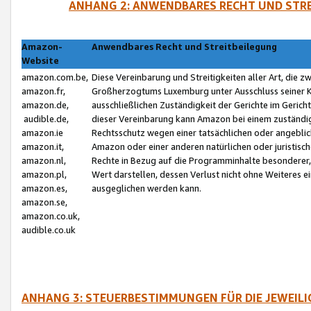
ANHANG 2: ANWENDBARES RECHT UND STRE
Amazon-
Anwendbares Recht und Streitbeilegung
Website
amazon.com.be,
Diese Vereinbarung und Streitigkeiten aller Art, die 
amazon.fr,
Großherzogtums Luxemburg unter Ausschluss seiner Kol
amazon.de,
ausschließlichen Zuständigkeit der Gerichte im Geri
audible.de,
dieser Vereinbarung kann Amazon bei einem zuständig
amazon.ie
Rechtsschutz wegen einer tatsächlichen oder angebli
amazon.it,
Amazon oder einer anderen natürlichen oder juristisc
amazon.nl,
Rechte in Bezug auf die Programminhalte besonderer,
amazon.pl,
Wert darstellen, dessen Verlust nicht ohne Weiteres e
amazon.es,
ausgeglichen werden kann.
amazon.se,
amazon.co.uk,
audible.co.uk
ANHANG 3: STEUERBESTIMMUNGEN FÜR DIE JEWEIL