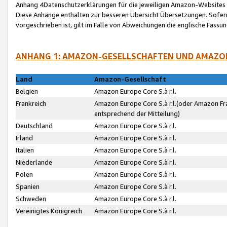
Anhang 4Datenschutzerklärungen für die jeweiligen Amazon-Websites
Diese Anhänge enthalten zur besseren Übersicht Übersetzungen. Sofe
vorgeschrieben ist, gilt im Falle von Abweichungen die englische Fass
ANHANG 1: AMAZON-GESELLSCHAFTEN UND AMAZO
Land
Amazon-Gesellschaft
Belgien
Amazon Europe Core S.à r.l.
Frankreich
Amazon Europe Core S.à r.l.(oder Amazon Fr
entsprechend der Mitteilung)
Deutschland
Amazon Europe Core S.à r.l.
Irland
Amazon Europe Core S.à r.l.
Italien
Amazon Europe Core S.à r.l.
Niederlande
Amazon Europe Core S.à r.l.
Polen
Amazon Europe Core S.à r.l.
Spanien
Amazon Europe Core S.à r.l.
Schweden
Amazon Europe Core S.à r.l.
Vereinigtes Königreich
Amazon Europe Core S.à r.l.