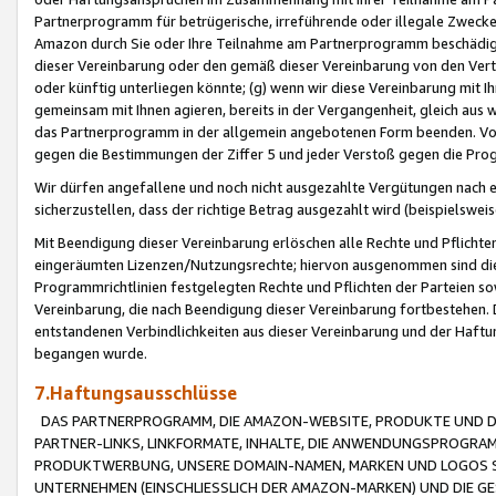
Partnerprogramm für betrügerische, irreführende oder illegale Zwecke
Amazon durch Sie oder Ihre Teilnahme am Partnerprogramm beschädig
dieser Vereinbarung oder den gemäß dieser Vereinbarung von den Vertr
oder künftig unterliegen könnte; (g) wenn wir diese Vereinbarung mit I
gemeinsam mit Ihnen agieren, bereits in der Vergangenheit, gleich aus
das Partnerprogramm in der allgemein angebotenen Form beenden. Vors
gegen die Bestimmungen der Ziffer 5 und jeder Verstoß gegen die Prog
Wir dürfen angefallene und noch nicht ausgezahlte Vergütungen nach 
sicherzustellen, dass der richtige Betrag ausgezahlt wird (beispielsw
Mit Beendigung dieser Vereinbarung erlöschen alle Rechte und Pflichte
eingeräumten Lizenzen/Nutzungsrechte; hiervon ausgenommen sind die in 
Programmrichtlinien festgelegten Rechte und Pflichten der Parteien sow
Vereinbarung, die nach Beendigung dieser Vereinbarung fortbestehen. D
entstandenen Verbindlichkeiten aus dieser Vereinbarung und der Haft
begangen wurde.
7.Haftungsausschlüsse
DAS PARTNERPROGRAMM, DIE AMAZON-WEBSITE, PRODUKTE UND DI
PARTNER-LINKS, LINKFORMATE, INHALTE, DIE ANWENDUNGSPROGR
PRODUKTWERBUNG, UNSERE DOMAIN-NAMEN, MARKEN UND LOGOS S
UNTERNEHMEN (EINSCHLIESSLICH DER AMAZON-MARKEN) UND DIE GE