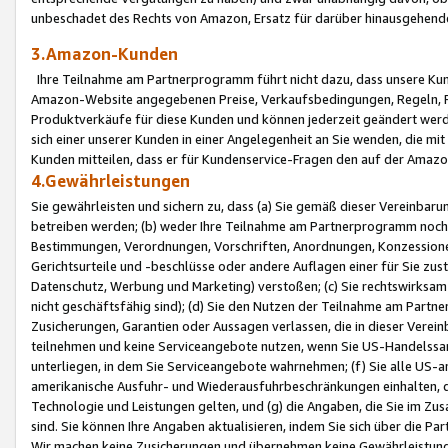
unbeschadet des Rechts von Amazon, Ersatz für darüber hinausgehen
3.Amazon-Kunden
Ihre Teilnahme am Partnerprogramm führt nicht dazu, dass unsere Kun
Amazon-Website angegebenen Preise, Verkaufsbedingungen, Regeln, Ri
Produktverkäufe für diese Kunden und können jederzeit geändert werde
sich einer unserer Kunden in einer Angelegenheit an Sie wenden, die 
Kunden mitteilen, dass er für Kundenservice-Fragen den auf der Ama
4.Gewährleistungen
Sie gewährleisten und sichern zu, dass (a) Sie gemäß dieser Vereinba
betreiben werden; (b) weder Ihre Teilnahme am Partnerprogramm noch d
Bestimmungen, Verordnungen, Vorschriften, Anordnungen, Konzessionen,
Gerichtsurteile und -beschlüsse oder andere Auflagen einer für Sie zu
Datenschutz, Werbung und Marketing) verstoßen; (c) Sie rechtswirksam 
nicht geschäftsfähig sind); (d) Sie den Nutzen der Teilnahme am Partne
Zusicherungen, Garantien oder Aussagen verlassen, die in dieser Verein
teilnehmen und keine Serviceangebote nutzen, wenn Sie US-Handelssa
unterliegen, in dem Sie Serviceangebote wahrnehmen; (f) Sie alle US
amerikanische Ausfuhr- und Wiederausfuhrbeschränkungen einhalten, 
Technologie und Leistungen gelten, und (g) die Angaben, die Sie im 
sind. Sie können Ihre Angaben aktualisieren, indem Sie sich über die 
Wir machen keine Zusicherungen und übernehmen keine Gewährleistun