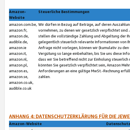
Amazon-
Steuerliche Bestimmungen
Website
amazon.com.be,
Wir dürfen in Bezug auf Beträge, auf deren Auszahlun
amazon.fr,
vornehmen, zu denen wir gesetzlich verpflichtet sind
amazon.de,
stellen die vollständige Zahlung und Abgeltung der 
audible.de,
gelegentlich steuerlich relevante Informationen von I
amazon.ie
Anfrage nicht vorlegen, können wir (kumulativ zu de
amazon.it,
Vergütung so lange einbehalten, bis Sie uns diese Inf
amazon.nl,
dass wir Sie betreffend nicht zur Einholung steuerlich 
amazon.pl,
könnten Sie gesetzlich verpflichtet sein, Amazon Meh
amazon.es,
Anforderungen an eine gültige MwSt.-Rechnung erfüllt
amazon.se,
zahlen.
amazon.co.uk,
audible.co.uk
ANHANG 4: DATENSCHUTZERKLÄRUNG FÜR DIE JEWE
Amazon-Website
Datenschutz