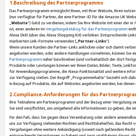
1.Beschreibung des Partnerprogramms
Das Partnerprogramm ermöglicht Ihnen, mit Ihrer Website, Ihren nutzer
(nur verfügbar für Partner, die eine Partner-ID für die Amazon UK We
„
Website
“) Geld zu verdienen, indem Sie Ihre Website mit einer der in
ist, einer anderen im
Vergütungskatalog für das Partnerprogramm
enth
Alexa Skill (über das Alexa Shopping Kit) verlinken. Entsprechende Lin
markierten Link-Formate verwenden („
Partner-Links
“).
Wenn unsere Kunden die Partner-Links anklicken oder sich damit verbi
angeboten werden, oder andere Handlungen vornehmen, können Sie eine
Partnerprogramm
näher beschrieben (und vorbehaltlich der dort festg
Produkte oder Leistungen können wir Ihnen Daten, Bilder, Texte, Linkfo
für Anwendungsprogramme, die Alexa-Funktionalität und weitere Inf
zur Verfügung stellen. Der Begriff „Programminhalte“ bezieht sich dabe
in Bezug auf Produkte, die auf Websites angeboten werden, bei denen 
2.Compliance-Anforderungen für das Partnerprog
Ihre Teilnahme am Partnerprogramm und der Bezug einer Vergütung setz
Sie sind verpflichtet, uns umgehend alle Informationen zu geben, die w
Für den Fall, dass Sie gegen diese Vereinbarung oder andere anwendba
uns zur Verfügung stehenden Rechten und Rechtsbehelfen, das Recht vo
Vergütungen ohne weitere Ankündigung (soweit nach geltendem Recht z
entsprechende Vergütungen zu haben) und zwar unabhängig davon, ob 