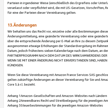
Parteien in irgendeiner Weise (einschließlich des Ergreifens oder Unt
veranlasst oder verpflichtet wird, die mit US-Gesetzen, Vorschriften,
für eine der Parteien dieser Vereinbarung gelten.
13.Änderungen
Wir behalten uns das Recht vor, einzelne oder alle Bestimmungen diese
Änderungsmitteilung, eine geänderte Vereinbarung oder eine geänderte 
über die entsprechende Änderung per E-Mail an Ihre zu diesem Zeitpun
ausgenommen etwaige Erhöhungen der Standardvergütung im Rahmen
Datum, jedoch frühestens sieben Kalendertage nach dem Datum, an de
PARTNERPROGRAMM NACH DEM DATUM DES WIRKSAMWERDENS DER Ä
WENN SIE MIT EINER ÄNDERUNG NICHT EINVERSTANDEN SIND, HABEN S
KÜNDIGEN.
Wenn Sie diese Vereinbarung mit Amazon France Services SAS geschlo
gelten zukünftige Änderungen an dieser Vereinbarung für Sie und Ama
Core S.à r.l. bezieht.
Anhang 1Amazon-Gesellschaften und Amazon-Websites nach Ländern
Anhang 2Anwendbares Recht und Streitbeilegung für die jeweiligen 
Anhang 3Steuerbestimmungen für die jeweiligen Amazon-Websites