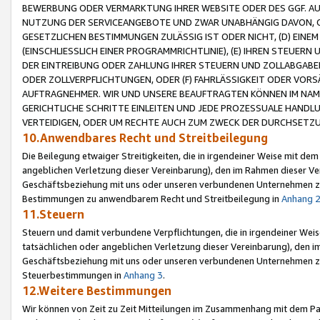
BEWERBUNG ODER VERMARKTUNG IHRER WEBSITE ODER DES GGF. AUF 
NUTZUNG DER SERVICEANGEBOTE UND ZWAR UNABHÄNGIG DAVON, O
GESETZLICHEN BESTIMMUNGEN ZULÄSSIG IST ODER NICHT, (D) EINE
(EINSCHLIESSLICH EINER PROGRAMMRICHTLINIE), (E) IHREN STEUER
DER EINTREIBUNG ODER ZAHLUNG IHRER STEUERN UND ZOLLABGAB
ODER ZOLLVERPFLICHTUNGEN, ODER (F) FAHRLÄSSIGKEIT ODER VORS
AUFTRAGNEHMER. WIR UND UNSERE BEAUFTRAGTEN KÖNNEN IM NAME
GERICHTLICHE SCHRITTE EINLEITEN UND JEDE PROZESSUALE HAND
VERTEIDIGEN, ODER UM RECHTE AUCH ZUM ZWECK DER DURCHSETZU
10.Anwendbares Recht und Streitbeilegung
Die Beilegung etwaiger Streitigkeiten, die in irgendeiner Weise mit de
angeblichen Verletzung dieser Vereinbarung), den im Rahmen dieser Ve
Geschäftsbeziehung mit uns oder unseren verbundenen Unternehmen zu
Bestimmungen zu anwendbarem Recht und Streitbeilegung in
Anhang 
11.Steuern
Steuern und damit verbundene Verpflichtungen, die in irgendeiner Wei
tatsächlichen oder angeblichen Verletzung dieser Vereinbarung), den 
Geschäftsbeziehung mit uns oder unseren verbundenen Unternehmen z
Steuerbestimmungen in
Anhang 3
.
12.Weitere Bestimmungen
Wir können von Zeit zu Zeit Mitteilungen im Zusammenhang mit dem Par