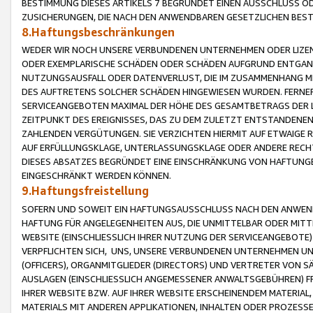
BESTIMMUNG DIESES ARTIKELS 7 BEGRÜNDET EINEN AUSSCHLUSS 
ZUSICHERUNGEN, DIE NACH DEN ANWENDBAREN GESETZLICHEN BE
8.Haftungsbeschränkungen
WEDER WIR NOCH UNSERE VERBUNDENEN UNTERNEHMEN ODER LIZEN
ODER EXEMPLARISCHE SCHÄDEN ODER SCHÄDEN AUFGRUND ENTGANG
NUTZUNGSAUSFALL ODER DATENVERLUST, DIE IM ZUSAMMENHANG MI
DES AUFTRETENS SOLCHER SCHÄDEN HINGEWIESEN WURDEN. FERN
SERVICEANGEBOTEN MAXIMAL DER HÖHE DES GESAMTBETRAGS DER 
ZEITPUNKT DES EREIGNISSES, DAS ZU DEM ZULETZT ENTSTANDENE
ZAHLENDEN VERGÜTUNGEN. SIE VERZICHTEN HIERMIT AUF ETWAIGE 
AUF ERFÜLLUNGSKLAGE, UNTERLASSUNGSKLAGE ODER ANDERE RECHT
DIESES ABSATZES BEGRÜNDET EINE EINSCHRÄNKUNG VON HAFTUNG
EINGESCHRÄNKT WERDEN KÖNNEN.
9.Haftungsfreistellung
SOFERN UND SOWEIT EIN HAFTUNGSAUSSCHLUSS NACH DEN ANWENDB
HAFTUNG FÜR ANGELEGENHEITEN AUS, DIE UNMITTELBAR ODER MITT
WEBSITE (EINSCHLIESSLICH IHRER NUTZUNG DER SERVICEANGEBOTE)
VERPFLICHTEN SICH, UNS, UNSERE VERBUNDENEN UNTERNEHMEN UN
(OFFICERS), ORGANMITGLIEDER (DIRECTORS) UND VERTRETER VON 
AUSLAGEN (EINSCHLIESSLICH ANGEMESSENER ANWALTSGEBÜHREN) FR
IHRER WEBSITE BZW. AUF IHRER WEBSITE ERSCHEINENDEM MATERIAL
MATERIALS MIT ANDEREN APPLIKATIONEN, INHALTEN ODER PROZESSE