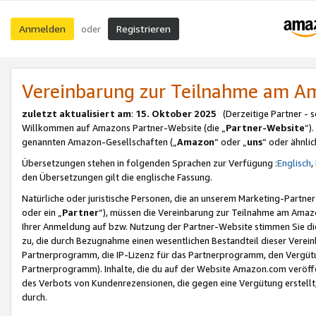
Anmelden
Registrieren
oder
Vereinbarung zur Teilnahme am 
zuletzt aktualisiert am
:
15. Oktober 2025
(Derzeitige Partner - 
Willkommen auf Amazons Partner-Website (die „
Partner-Website
“)
genannten Amazon-Gesellschaften („
Amazon
“ oder „
uns
“ oder ähnli
Übersetzungen stehen in folgenden Sprachen zur Verfügung :
Englisch
,
den Übersetzungen gilt die englische Fassung.
Natürliche oder juristische Personen, die an unserem Marketing-Partn
oder ein „
Partner
“), müssen die Vereinbarung zur Teilnahme am Ama
Ihrer Anmeldung auf bzw. Nutzung der Partner-Website stimmen Sie die
zu, die durch Bezugnahme einen wesentlichen Bestandteil dieser Verei
Partnerprogramm, die IP-Lizenz für das Partnerprogramm, den Vergütu
Partnerprogramm). Inhalte, die du auf der Website Amazon.com veröffe
des Verbots von Kundenrezensionen, die gegen eine Vergütung erstellt, 
durch.