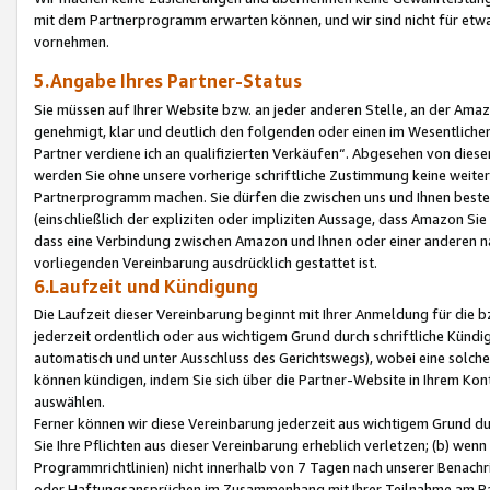
mit dem Partnerprogramm erwarten können, und wir sind nicht für etwa
vornehmen.
5.Angabe Ihres Partner-Status
Sie müssen auf Ihrer Website bzw. an jeder anderen Stelle, an der Am
genehmigt, klar und deutlich den folgenden oder einen im Wesentlichen
Partner verdiene ich an qualifizierten Verkäufen“. Abgesehen von die
werden Sie ohne unsere vorherige schriftliche Zustimmung keine weite
Partnerprogramm machen. Sie dürfen die zwischen uns und Ihnen best
(einschließlich der expliziten oder impliziten Aussage, dass Amazon Si
dass eine Verbindung zwischen Amazon und Ihnen oder einer anderen natü
vorliegenden Vereinbarung ausdrücklich gestattet ist.
6.Laufzeit und Kündigung
Die Laufzeit dieser Vereinbarung beginnt mit Ihrer Anmeldung für die 
jederzeit ordentlich oder aus wichtigem Grund durch schriftliche Kündi
automatisch und unter Ausschluss des Gerichtswegs), wobei eine solch
können kündigen, indem Sie sich über die Partner-Website in Ihrem Ko
auswählen.
Ferner können wir diese Vereinbarung jederzeit aus wichtigem Grund dur
Sie Ihre Pflichten aus dieser Vereinbarung erheblich verletzen; (b) wen
Programmrichtlinien) nicht innerhalb von 7 Tagen nach unserer Benachr
oder Haftungsansprüchen im Zusammenhang mit Ihrer Teilnahme am Pa