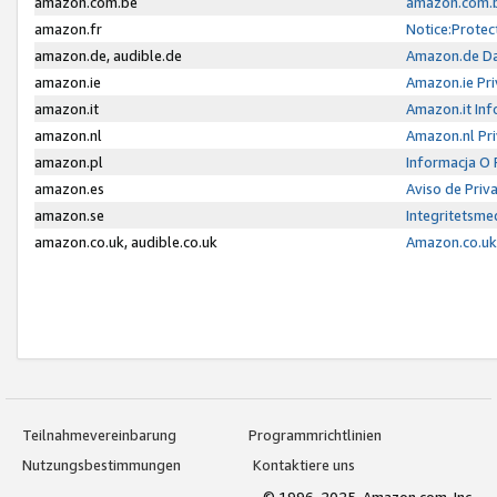
amazon.com.be
amazon.com.b
amazon.fr
Notice:Protec
amazon.de, audible.de
Amazon.de Da
amazon.ie
Amazon.ie Pri
amazon.it
Amazon.it Inf
amazon.nl
Amazon.nl Pri
amazon.pl
Informacja O
amazon.es
Aviso de Priv
amazon.se
Integritetsm
amazon.co.uk, audible.co.uk
Amazon.co.uk 
Teilnahmevereinbarung
Programmrichtlinien
Nutzungsbestimmungen
Kontaktiere uns