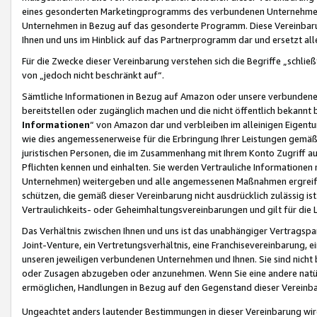
eines gesonderten Marketingprogramms des verbundenen Unternehmens
Unternehmen in Bezug auf das gesonderte Programm. Diese Vereinbarung
Ihnen und uns im Hinblick auf das Partnerprogramm dar und ersetzt al
Für die Zwecke dieser Vereinbarung verstehen sich die Begriffe „schließ
von „jedoch nicht beschränkt auf“.
Sämtliche Informationen in Bezug auf Amazon oder unsere verbunde
bereitstellen oder zugänglich machen und die nicht öffentlich bekannt bz
Informationen
“ von Amazon dar und verbleiben im alleinigen Eigent
wie dies angemessenerweise für die Erbringung Ihrer Leistungen gemäß d
juristischen Personen, die im Zusammenhang mit Ihrem Konto Zugriff au
Pflichten kennen und einhalten. Sie werden Vertrauliche Informationen 
Unternehmen) weitergeben und alle angemessenen Maßnahmen ergreifen
schützen, die gemäß dieser Vereinbarung nicht ausdrücklich zulässig is
Vertraulichkeits- oder Geheimhaltungsvereinbarungen und gilt für die
Das Verhältnis zwischen Ihnen und uns ist das unabhängiger Vertragspa
Joint-Venture, ein Vertretungsverhältnis, eine Franchisevereinbarung, 
unseren jeweiligen verbundenen Unternehmen und Ihnen. Sie sind ni
oder Zusagen abzugeben oder anzunehmen. Wenn Sie eine andere natürli
ermöglichen, Handlungen in Bezug auf den Gegenstand dieser Vereinbar
Ungeachtet anders lautender Bestimmungen in dieser Vereinbarung wird