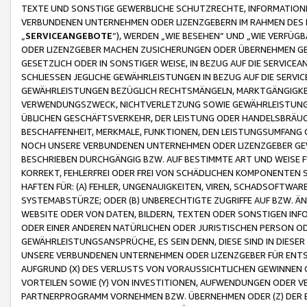
TEXTE UND SONSTIGE GEWERBLICHE SCHUTZRECHTE, INFORMATIONE
VERBUNDENEN UNTERNEHMEN ODER LIZENZGEBERN IM RAHMEN DES
„
SERVICEANGEBOTE
“), WERDEN „WIE BESEHEN“ UND „WIE VERFÜ
ODER LIZENZGEBER MACHEN ZUSICHERUNGEN ODER ÜBERNEHMEN GEW
GESETZLICH ODER IN SONSTIGER WEISE, IN BEZUG AUF DIE SERVI
SCHLIESSEN JEGLICHE GEWÄHRLEISTUNGEN IN BEZUG AUF DIE SERVI
GEWÄHRLEISTUNGEN BEZÜGLICH RECHTSMÄNGELN, MARKTGÄNGIGKEIT
VERWENDUNGSZWECK, NICHTVERLETZUNG SOWIE GEWÄHRLEISTUNGEN 
ÜBLICHEN GESCHÄFTSVERKEHR, DER LEISTUNG ODER HANDELSBRÄUCH
BESCHAFFENHEIT, MERKMALE, FUNKTIONEN, DEN LEISTUNGSUMFANG 
NOCH UNSERE VERBUNDENEN UNTERNEHMEN ODER LIZENZGEBER GEWÄ
BESCHRIEBEN DURCHGÄNGIG BZW. AUF BESTIMMTE ART UND WEISE
KORREKT, FEHLERFREI ODER FREI VON SCHÄDLICHEN KOMPONENTEN
HAFTEN FÜR: (A) FEHLER, UNGENAUIGKEITEN, VIREN, SCHADSOFTW
SYSTEMABSTÜRZE; ODER (B) UNBERECHTIGTE ZUGRIFFE AUF BZW. 
WEBSITE ODER VON DATEN, BILDERN, TEXTEN ODER SONSTIGEN INF
ODER EINER ANDEREN NATÜRLICHEN ODER JURISTISCHEN PERSON OD
GEWÄHRLEISTUNGSANSPRÜCHE, ES SEIN DENN, DIESE SIND IN DIES
UNSERE VERBUNDENEN UNTERNEHMEN ODER LIZENZGEBER FÜR EN
AUFGRUND (X) DES VERLUSTS VON VORAUSSICHTLICHEN GEWINNEN
VORTEILEN SOWIE (Y) VON INVESTITIONEN, AUFWENDUNGEN ODER VE
PARTNERPROGRAMM VORNEHMEN BZW. ÜBERNEHMEN ODER (Z) DER 