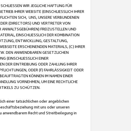
CHLIESSEN WIR JEGLICHE HAFTUNG FÜR
TRIEB IHRER WEBSITE (EINSCHLIESSLICH IHRER
FLICHTEN SICH, UNS, UNSERE VERBUNDENEN
EDER (DIRECTORS) UND VERTRETER VON
R ANWALTSGEBÜHREN) FREIZUSTELLEN UND
ATERIAL, EINSCHLIESSLICH DER KOMBINATION
NUTZUNG, ENTWICKLUNG, GESTALTUNG,
EBSEITE ERSCHEINENDEN MATERIALS, (C) IHRER
ZW. DEN ANWENDBAREN GESETZLICHEN
NG (EINSCHLIESSLICH EINER
BEN DER EINTREIBUNG ODER ZAHLUNG IHRER
LICHTUNGEN, ODER (F) FAHRLÄSSIGKEIT ODER
 BEAUFTRAGTEN KÖNNEN IM NAMEN EINER
HANDLUNG VORNEHMEN, UM EINE RECHTLICHE
TIKELS ZU SCHÜTZEN.
ich einer tatsächlichen oder angeblichen
Geschäftsbeziehung mit uns oder unseren
u anwendbarem Recht und Streitbeilegung in