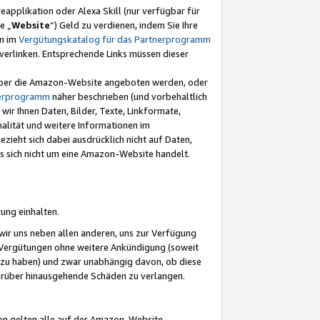
eapplikation oder Alexa Skill (nur verfügbar für
e „
Website
“) Geld zu verdienen, indem Sie Ihre
en im
Vergütungskatalog für das Partnerprogramm
t) verlinken. Entsprechende Links müssen dieser
e über die Amazon-Website angeboten werden, oder
nerprogramm
näher beschrieben (und vorbehaltlich
ir Ihnen Daten, Bilder, Texte, Linkformate,
alität und weitere Informationen im
zieht sich dabei ausdrücklich nicht auf Daten,
es sich nicht um eine Amazon-Website handelt.
rung einhalten.
ir uns neben allen anderen, uns zur Verfügung
n Vergütungen ohne weitere Ankündigung (soweit
 zu haben) und zwar unabhängig davon, ob diese
darüber hinausgehende Schäden zu verlangen.
on gelten alle auf der Amazon-Website