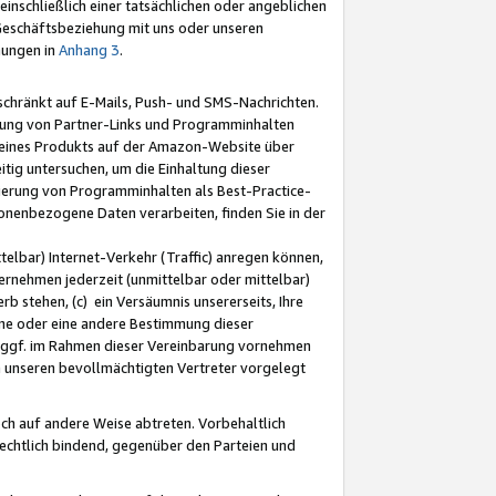
nschließlich einer tatsächlichen oder angeblichen
Geschäftsbeziehung mit uns oder unseren
mungen in
Anhang 3
.
schränkt auf E-Mails, Push- und SMS-Nachrichten.
ellung von Partner-Links und Programminhalten
 eines Produkts auf der Amazon-Website über
tig untersuchen, um die Einhaltung dieser
ntierung von Programminhalten als Best-Practice-
sonenbezogene Daten verarbeiten, finden Sie in der
telbar) Internet-Verkehr (Traffic) anregen können,
rnehmen jederzeit (unmittelbar oder mittelbar)
b stehen, (c) ein Versäumnis unsererseits, Ihre
fene oder eine andere Bestimmung dieser
r ggf. im Rahmen dieser Vereinbarung vornehmen
ch unseren bevollmächtigten Vertreter vorgelegt
ch auf andere Weise abtreten. Vorbehaltlich
rechtlich bindend, gegenüber den Parteien und