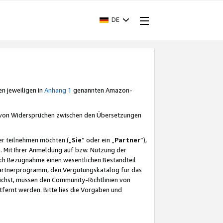
DE
en jeweiligen in
Anhang 1
genannten Amazon-
e von Widersprüchen zwischen den Übersetzungen
er teilnehmen möchten („
Sie
“ oder ein „
Partner
“),
. Mit Ihrer Anmeldung auf bzw. Nutzung der
durch Bezugnahme einen wesentlichen Bestandteil
 Partnerprogramm, den Vergütungskatalog für das
ichst, müssen den Community-Richtlinien von
fernt werden. Bitte lies die Vorgaben und