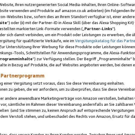
ebsite, Ihren nutzergenerierten Social Media-Inhalten, Ihren Online-Softwar
ebsite verwenden und Produkte auf amazon.co.uk anbieten) (im Folgenden Ihr
-Websites bzw., sofern dies an Ihrem Standort verfügbar ist, einer ander
ite
“) oder (ii) mit der Partner-ID in Alexa Skill (über das Alexa Shopping Ki
estellten markierten Link-Formate verwenden („
Partner-Links
“).
oder sich damit verbinden, um ein Produkt oder Leistungen zu erwerben, di
gütung für qualifizierte Verkäufe, wie im
Vergütungskatalog für das Part
Zur Unterstützung Ihrer Werbung für diese Produkte oder Leistungen können w
linkungs-Tools, Schnittstellen für Anwendungsprogramme, die Alexa-Funktion
Programminhalte
“) zur Verfügung stellen. Der Begriff „Programminhalte“ be
halte in Bezug auf Produkte, die auf Websites angeboten werden, bei denen 
as Partnerprogramm
einer Vergütung setzt voraus, dass Sie diese Vereinbarung einhalten.
ionen zu geben, die wir anfordern, um zu überprüfen, dass Sie diese Vereinba
oder andere anwendbare Marketingverträge von Amazon verstoßen, behalten w
 vor, sämtliche im Rahmen dieser Vereinbarung andernfalls an Sie zahlbare
tellen (und Sie stimmen zu, keinen Anspruch auf entsprechende Vergütungen
 dem Verstoß stehen, und unbeschadet des Rechts von Amazon, Ersatz für 
azu, dass unsere Kunden zu Ihren Kunden werden. Zwischen Ihnen und Amaz