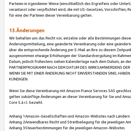
Parteien in irgendeiner Weise (einschließlich des Ergreifens oder Unt
veranlasst oder verpflichtet wird, die mit US-Gesetzen, Vorschriften,
für eine der Parteien dieser Vereinbarung gelten.
13.Änderungen
Wir behalten uns das Recht vor, einzelne oder alle Bestimmungen diese
Änderungsmitteilung, eine geänderte Vereinbarung oder eine geänderte 
über die entsprechende Änderung per E-Mail an Ihre zu diesem Zeitpun
ausgenommen etwaige Erhöhungen der Standardvergütung im Rahmen
Datum, jedoch frühestens sieben Kalendertage nach dem Datum, an de
PARTNERPROGRAMM NACH DEM DATUM DES WIRKSAMWERDENS DER Ä
WENN SIE MIT EINER ÄNDERUNG NICHT EINVERSTANDEN SIND, HABEN S
KÜNDIGEN.
Wenn Sie diese Vereinbarung mit Amazon France Services SAS geschlo
gelten zukünftige Änderungen an dieser Vereinbarung für Sie und Ama
Core S.à r.l. bezieht.
Anhang 1Amazon-Gesellschaften und Amazon-Websites nach Ländern
Anhang 2Anwendbares Recht und Streitbeilegung für die jeweiligen 
Anhang 3Steuerbestimmungen für die jeweiligen Amazon-Websites