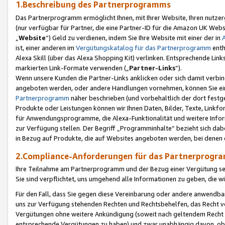
1.Beschreibung des Partnerprogramms
Das Partnerprogramm ermöglicht Ihnen, mit Ihrer Website, Ihren nutzer
(nur verfügbar für Partner, die eine Partner-ID für die Amazon UK We
„
Website
“) Geld zu verdienen, indem Sie Ihre Website mit einer der in
ist, einer anderen im
Vergütungskatalog für das Partnerprogramm
enth
Alexa Skill (über das Alexa Shopping Kit) verlinken. Entsprechende Lin
markierten Link-Formate verwenden („
Partner-Links
“).
Wenn unsere Kunden die Partner-Links anklicken oder sich damit verbi
angeboten werden, oder andere Handlungen vornehmen, können Sie eine
Partnerprogramm
näher beschrieben (und vorbehaltlich der dort festg
Produkte oder Leistungen können wir Ihnen Daten, Bilder, Texte, Linkfo
für Anwendungsprogramme, die Alexa-Funktionalität und weitere Inf
zur Verfügung stellen. Der Begriff „Programminhalte“ bezieht sich dabe
in Bezug auf Produkte, die auf Websites angeboten werden, bei denen 
2.Compliance-Anforderungen für das Partnerprog
Ihre Teilnahme am Partnerprogramm und der Bezug einer Vergütung setz
Sie sind verpflichtet, uns umgehend alle Informationen zu geben, die w
Für den Fall, dass Sie gegen diese Vereinbarung oder andere anwendba
uns zur Verfügung stehenden Rechten und Rechtsbehelfen, das Recht vo
Vergütungen ohne weitere Ankündigung (soweit nach geltendem Recht z
entsprechende Vergütungen zu haben) und zwar unabhängig davon, ob 