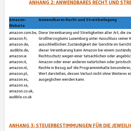
ANHANG 2: ANWENDBARES RECHT UND STRE
Amazon-
Anwendbares Recht und Streitbeilegung
Website
amazon.com.be,
Diese Vereinbarung und Streitigkeiten aller Art, die 
amazon.fr,
Großherzogtums Luxemburg unter Ausschluss seiner Kol
amazon.de,
ausschließlichen Zuständigkeit der Gerichte im Geri
audible.de,
dieser Vereinbarung kann Amazon bei einem zuständig
amazon.ie
Rechtsschutz wegen einer tatsächlichen oder angebli
amazon.it,
Amazon oder einer anderen natürlichen oder juristisc
amazon.nl,
Rechte in Bezug auf die Programminhalte besonderer,
amazon.pl,
Wert darstellen, dessen Verlust nicht ohne Weiteres e
amazon.es,
ausgeglichen werden kann.
amazon.se,
amazon.co.uk,
audible.co.uk
ANHANG 3: STEUERBESTIMMUNGEN FÜR DIE JEWEIL