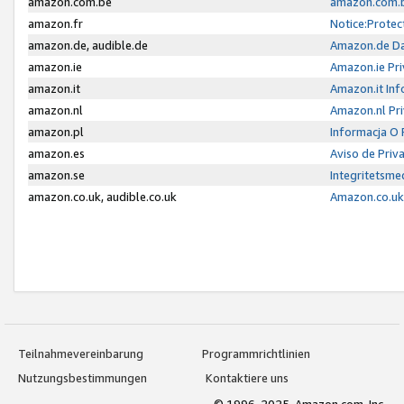
amazon.com.be
amazon.com.b
amazon.fr
Notice:Protec
amazon.de, audible.de
Amazon.de Da
amazon.ie
Amazon.ie Pri
amazon.it
Amazon.it Inf
amazon.nl
Amazon.nl Pri
amazon.pl
Informacja O
amazon.es
Aviso de Priv
amazon.se
Integritetsm
amazon.co.uk, audible.co.uk
Amazon.co.uk 
Teilnahmevereinbarung
Programmrichtlinien
Nutzungsbestimmungen
Kontaktiere uns