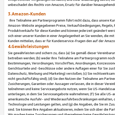
unbeschadet des Rechts von Amazon, Ersatz für darüber hinausgehen
3.Amazon-Kunden
Ihre Teilnahme am Partnerprogramm führt nicht dazu, dass unsere Kun
Amazon-Website angegebenen Preise, Verkaufsbedingungen, Regeln, Ri
Produktverkäufe für diese Kunden und können jederzeit geändert werde
sich einer unserer Kunden in einer Angelegenheit an Sie wenden, die 
Kunden mitteilen, dass er für Kundenservice-Fragen den auf der Ama
4.Gewährleistungen
Sie gewährleisten und sichern zu, dass (a) Sie gemäß dieser Vereinba
betreiben werden; (b) weder Ihre Teilnahme am Partnerprogramm noch d
Bestimmungen, Verordnungen, Vorschriften, Anordnungen, Konzessionen,
Gerichtsurteile und -beschlüsse oder andere Auflagen einer für Sie zu
Datenschutz, Werbung und Marketing) verstoßen; (c) Sie rechtswirksam 
nicht geschäftsfähig sind); (d) Sie den Nutzen der Teilnahme am Partne
Zusicherungen, Garantien oder Aussagen verlassen, die in dieser Verein
teilnehmen und keine Serviceangebote nutzen, wenn Sie US-Handelssa
unterliegen, in dem Sie Serviceangebote wahrnehmen; (f) Sie alle US
amerikanische Ausfuhr- und Wiederausfuhrbeschränkungen einhalten, 
Technologie und Leistungen gelten, und (g) die Angaben, die Sie im 
sind. Sie können Ihre Angaben aktualisieren, indem Sie sich über die 
Wir machen keine Zusicherungen und übernehmen keine Gewährleistun