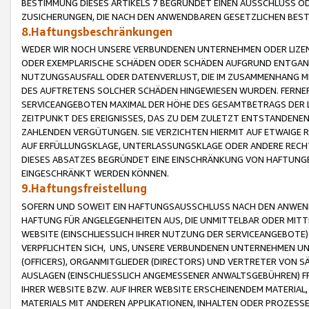
BESTIMMUNG DIESES ARTIKELS 7 BEGRÜNDET EINEN AUSSCHLUSS 
ZUSICHERUNGEN, DIE NACH DEN ANWENDBAREN GESETZLICHEN BE
8.Haftungsbeschränkungen
WEDER WIR NOCH UNSERE VERBUNDENEN UNTERNEHMEN ODER LIZEN
ODER EXEMPLARISCHE SCHÄDEN ODER SCHÄDEN AUFGRUND ENTGANG
NUTZUNGSAUSFALL ODER DATENVERLUST, DIE IM ZUSAMMENHANG MI
DES AUFTRETENS SOLCHER SCHÄDEN HINGEWIESEN WURDEN. FERN
SERVICEANGEBOTEN MAXIMAL DER HÖHE DES GESAMTBETRAGS DER 
ZEITPUNKT DES EREIGNISSES, DAS ZU DEM ZULETZT ENTSTANDENE
ZAHLENDEN VERGÜTUNGEN. SIE VERZICHTEN HIERMIT AUF ETWAIGE 
AUF ERFÜLLUNGSKLAGE, UNTERLASSUNGSKLAGE ODER ANDERE RECHT
DIESES ABSATZES BEGRÜNDET EINE EINSCHRÄNKUNG VON HAFTUNG
EINGESCHRÄNKT WERDEN KÖNNEN.
9.Haftungsfreistellung
SOFERN UND SOWEIT EIN HAFTUNGSAUSSCHLUSS NACH DEN ANWENDB
HAFTUNG FÜR ANGELEGENHEITEN AUS, DIE UNMITTELBAR ODER MITT
WEBSITE (EINSCHLIESSLICH IHRER NUTZUNG DER SERVICEANGEBOTE)
VERPFLICHTEN SICH, UNS, UNSERE VERBUNDENEN UNTERNEHMEN UN
(OFFICERS), ORGANMITGLIEDER (DIRECTORS) UND VERTRETER VON 
AUSLAGEN (EINSCHLIESSLICH ANGEMESSENER ANWALTSGEBÜHREN) FR
IHRER WEBSITE BZW. AUF IHRER WEBSITE ERSCHEINENDEM MATERIAL
MATERIALS MIT ANDEREN APPLIKATIONEN, INHALTEN ODER PROZESSE