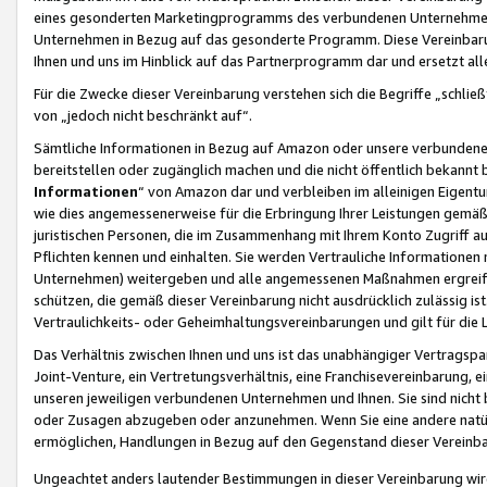
eines gesonderten Marketingprogramms des verbundenen Unternehmens
Unternehmen in Bezug auf das gesonderte Programm. Diese Vereinbarung
Ihnen und uns im Hinblick auf das Partnerprogramm dar und ersetzt al
Für die Zwecke dieser Vereinbarung verstehen sich die Begriffe „schließ
von „jedoch nicht beschränkt auf“.
Sämtliche Informationen in Bezug auf Amazon oder unsere verbunde
bereitstellen oder zugänglich machen und die nicht öffentlich bekannt bz
Informationen
“ von Amazon dar und verbleiben im alleinigen Eigent
wie dies angemessenerweise für die Erbringung Ihrer Leistungen gemäß d
juristischen Personen, die im Zusammenhang mit Ihrem Konto Zugriff au
Pflichten kennen und einhalten. Sie werden Vertrauliche Informationen 
Unternehmen) weitergeben und alle angemessenen Maßnahmen ergreifen
schützen, die gemäß dieser Vereinbarung nicht ausdrücklich zulässig is
Vertraulichkeits- oder Geheimhaltungsvereinbarungen und gilt für die
Das Verhältnis zwischen Ihnen und uns ist das unabhängiger Vertragspa
Joint-Venture, ein Vertretungsverhältnis, eine Franchisevereinbarung, 
unseren jeweiligen verbundenen Unternehmen und Ihnen. Sie sind ni
oder Zusagen abzugeben oder anzunehmen. Wenn Sie eine andere natürli
ermöglichen, Handlungen in Bezug auf den Gegenstand dieser Vereinbar
Ungeachtet anders lautender Bestimmungen in dieser Vereinbarung wird