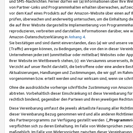
und SMS-Nachrichten. Ferner dürfen wir (a) Informationen über Ihre We
von Partner-Links und Programminhalten erhalten überwachen, aufzei
vor dem Kauf eines Produkts auf der Amazon-Website über einen auf Ih
prüfen, überwachen und anderweitig untersuchen, um die Einhaltung dies
die auf Ihrer Website dargestellte Implementierung von Programminhalt
reproduzieren, verbreiten und darstellen. Informationen darüber, wie w
Amazon-Datenschutzerklärung in
Anhang 4
.
Sie bestätigen und sind damit einverstanden, dass (a) wir und unsere 
(Traffic) anregen können, zu Bedingungen, die von den in dieser Vere
Unternehmen jederzeit (unmittelbar oder mittelbar) Websites oder Appl
Ihrer Website im Wettbewerb stehen, (c) ein Versäumnis unsererseits, I
Verzicht auf unser Recht darstellt, die betroffene oder eine andere B
Aktualisierungen, Handlungen und Zustimmungen, die wir ggf. im Rahme
vorgenommen bzw. erteilt werden und nur wirksam sind, wenn sie schri
Ohne die ausdrückliche vorherige schriftliche Zustimmung von Amazon
abtreten. Vorbehaltlich dieser Einschränkung ist diese Vereinbarung f
rechtlich bindend, gegenüber den Parteien und ihren jeweiligen Rech
Diese Vereinbarung umfasst die jeweils aktuellste Fassung aller Richtli
dieser Vereinbarung Bezug genommen wird und alle anderen Richtlinie
des Partnerprogramms zur Verfügung gestellt werden („
Programmric
verpflichten sich zu deren Einhaltung. Im Falle von Widersprüchen zwi
maßgeblich. Im Falle von Widersprüchen zwischen dieser Vereinbarun