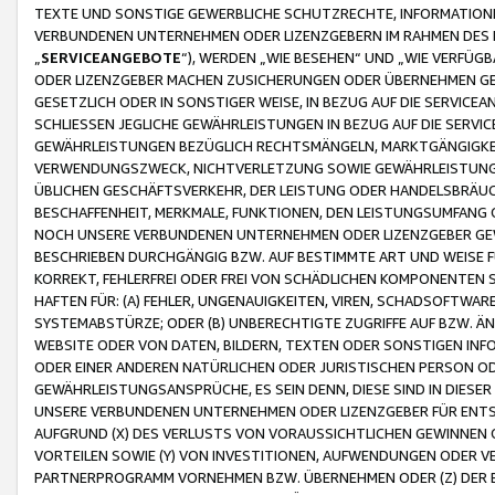
TEXTE UND SONSTIGE GEWERBLICHE SCHUTZRECHTE, INFORMATIONE
VERBUNDENEN UNTERNEHMEN ODER LIZENZGEBERN IM RAHMEN DES
„
SERVICEANGEBOTE
“), WERDEN „WIE BESEHEN“ UND „WIE VERFÜ
ODER LIZENZGEBER MACHEN ZUSICHERUNGEN ODER ÜBERNEHMEN GEW
GESETZLICH ODER IN SONSTIGER WEISE, IN BEZUG AUF DIE SERVI
SCHLIESSEN JEGLICHE GEWÄHRLEISTUNGEN IN BEZUG AUF DIE SERVI
GEWÄHRLEISTUNGEN BEZÜGLICH RECHTSMÄNGELN, MARKTGÄNGIGKEIT
VERWENDUNGSZWECK, NICHTVERLETZUNG SOWIE GEWÄHRLEISTUNGEN 
ÜBLICHEN GESCHÄFTSVERKEHR, DER LEISTUNG ODER HANDELSBRÄUCH
BESCHAFFENHEIT, MERKMALE, FUNKTIONEN, DEN LEISTUNGSUMFANG 
NOCH UNSERE VERBUNDENEN UNTERNEHMEN ODER LIZENZGEBER GEWÄ
BESCHRIEBEN DURCHGÄNGIG BZW. AUF BESTIMMTE ART UND WEISE
KORREKT, FEHLERFREI ODER FREI VON SCHÄDLICHEN KOMPONENTEN
HAFTEN FÜR: (A) FEHLER, UNGENAUIGKEITEN, VIREN, SCHADSOFTW
SYSTEMABSTÜRZE; ODER (B) UNBERECHTIGTE ZUGRIFFE AUF BZW. 
WEBSITE ODER VON DATEN, BILDERN, TEXTEN ODER SONSTIGEN INF
ODER EINER ANDEREN NATÜRLICHEN ODER JURISTISCHEN PERSON OD
GEWÄHRLEISTUNGSANSPRÜCHE, ES SEIN DENN, DIESE SIND IN DIES
UNSERE VERBUNDENEN UNTERNEHMEN ODER LIZENZGEBER FÜR EN
AUFGRUND (X) DES VERLUSTS VON VORAUSSICHTLICHEN GEWINNEN
VORTEILEN SOWIE (Y) VON INVESTITIONEN, AUFWENDUNGEN ODER VE
PARTNERPROGRAMM VORNEHMEN BZW. ÜBERNEHMEN ODER (Z) DER 