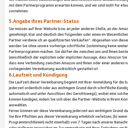
mit dem Partnerprogramm erwarten können, und wir sind nicht für etwa
vornehmen.
5.Angabe Ihres Partner-Status
Sie müssen auf Ihrer Website bzw. an jeder anderen Stelle, an der Am
genehmigt, klar und deutlich den folgenden oder einen im Wesentlichen
Partner verdiene ich an qualifizierten Verkäufen“. Abgesehen von die
werden Sie ohne unsere vorherige schriftliche Zustimmung keine weite
Partnerprogramm machen. Sie dürfen die zwischen uns und Ihnen best
(einschließlich der expliziten oder impliziten Aussage, dass Amazon Si
dass eine Verbindung zwischen Amazon und Ihnen oder einer anderen natü
vorliegenden Vereinbarung ausdrücklich gestattet ist.
6.Laufzeit und Kündigung
Die Laufzeit dieser Vereinbarung beginnt mit Ihrer Anmeldung für die 
jederzeit ordentlich oder aus wichtigem Grund durch schriftliche Kündi
automatisch und unter Ausschluss des Gerichtswegs), wobei eine solch
können kündigen, indem Sie sich über die Partner-Website in Ihrem Ko
auswählen.
Ferner können wir diese Vereinbarung jederzeit aus wichtigem Grund dur
Sie Ihre Pflichten aus dieser Vereinbarung erheblich verletzen; (b) wen
Programmrichtlinien) nicht innerhalb von 7 Tagen nach unserer Benachr
oder Haftungsansprüchen im Zusammenhang mit Ihrer Teilnahme am Pa