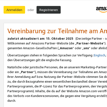
Anmelden
Registrieren
oder
Vereinbarung zur Teilnahme am 
zuletzt aktualisiert am
:
15. Oktober 2025
(Derzeitige Partner - 
Willkommen auf Amazons Partner-Website (die „
Partner-Website
“)
genannten Amazon-Gesellschaften („
Amazon
“ oder „
uns
“ oder ähnli
Übersetzungen stehen in folgenden Sprachen zur Verfügung :
Englisch
,
den Übersetzungen gilt die englische Fassung.
Natürliche oder juristische Personen, die an unserem Marketing-Partn
oder ein „
Partner
“), müssen die Vereinbarung zur Teilnahme am Ama
Ihrer Anmeldung auf bzw. Nutzung der Partner-Website stimmen Sie die
zu, die durch Bezugnahme einen wesentlichen Bestandteil dieser Verei
Partnerprogramm, die IP-Lizenz für das Partnerprogramm, den Vergütu
Partnerprogramm). Inhalte, die du auf der Website Amazon.com veröffe
des Verbots von Kundenrezensionen, die gegen eine Vergütung erstellt, 
durch.