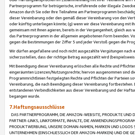
Partnerprogramm für betrügerische, irreführende oder illegale Zwecke
Amazon durch Sie oder Ihre Teilnahme am Partnerprogramm beschädig
dieser Vereinbarung oder den gemäß dieser Vereinbarung von den Vertr
oder künftig unterliegen könnte; (g) wenn wir diese Vereinbarung mit I
gemeinsam mit Ihnen agieren, bereits in der Vergangenheit, gleich aus
das Partnerprogramm in der allgemein angebotenen Form beenden. Vors
gegen die Bestimmungen der Ziffer 5 und jeder Verstoß gegen die Prog
Wir dürfen angefallene und noch nicht ausgezahlte Vergütungen nach 
sicherzustellen, dass der richtige Betrag ausgezahlt wird (beispielsw
Mit Beendigung dieser Vereinbarung erlöschen alle Rechte und Pflichte
eingeräumten Lizenzen/Nutzungsrechte; hiervon ausgenommen sind die in 
Programmrichtlinien festgelegten Rechte und Pflichten der Parteien sow
Vereinbarung, die nach Beendigung dieser Vereinbarung fortbestehen. D
entstandenen Verbindlichkeiten aus dieser Vereinbarung und der Haft
begangen wurde.
7.Haftungsausschlüsse
DAS PARTNERPROGRAMM, DIE AMAZON-WEBSITE, PRODUKTE UND DI
PARTNER-LINKS, LINKFORMATE, INHALTE, DIE ANWENDUNGSPROGR
PRODUKTWERBUNG, UNSERE DOMAIN-NAMEN, MARKEN UND LOGOS S
UNTERNEHMEN (EINSCHLIESSLICH DER AMAZON-MARKEN) UND DIE GE