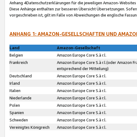
Anhang 4Datenschutzerklärungen für die jeweiligen Amazon-Websites
Diese Anhänge enthalten zur besseren Übersicht Übersetzungen. Sofe
vorgeschrieben ist, gilt im Falle von Abweichungen die englische Fass
ANHANG 1: AMAZON-GESELLSCHAFTEN UND AMAZO
Land
Amazon-Gesellschaft
Belgien
Amazon Europe Core S.à r.l.
Frankreich
Amazon Europe Core S.à r.l.(oder Amazon Fr
entsprechend der Mitteilung)
Deutschland
Amazon Europe Core S.à r.l.
Irland
Amazon Europe Core S.à r.l.
Italien
Amazon Europe Core S.à r.l.
Niederlande
Amazon Europe Core S.à r.l.
Polen
Amazon Europe Core S.à r.l.
Spanien
Amazon Europe Core S.à r.l.
Schweden
Amazon Europe Core S.à r.l.
Vereinigtes Königreich
Amazon Europe Core S.à r.l.