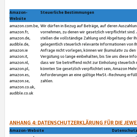
Amazon-
Steuerliche Bestimmungen
Website
amazon.com.be,
Wir dürfen in Bezug auf Beträge, auf deren Auszahlun
amazon.fr,
vornehmen, zu denen wir gesetzlich verpflichtet sind
amazon.de,
stellen die vollständige Zahlung und Abgeltung der 
audible.de,
gelegentlich steuerlich relevante Informationen von I
amazon.ie
Anfrage nicht vorlegen, können wir (kumulativ zu de
amazon.it,
Vergütung so lange einbehalten, bis Sie uns diese Inf
amazon.nl,
dass wir Sie betreffend nicht zur Einholung steuerlich 
amazon.pl,
könnten Sie gesetzlich verpflichtet sein, Amazon Meh
amazon.es,
Anforderungen an eine gültige MwSt.-Rechnung erfüllt
amazon.se,
zahlen.
amazon.co.uk,
audible.co.uk
ANHANG 4: DATENSCHUTZERKLÄRUNG FÜR DIE JEWE
Amazon-Website
Datenschutz