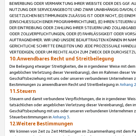
BEWERBUNG ODER VERMARKTUNG IHRER WEBSITE ODER DES GGF. AUF 
NUTZUNG DER SERVICEANGEBOTE UND ZWAR UNABHÄNGIG DAVON, O
GESETZLICHEN BESTIMMUNGEN ZULÄSSIG IST ODER NICHT, (D) EINE
(EINSCHLIESSLICH EINER PROGRAMMRICHTLINIE), (E) IHREN STEUER
DER EINTREIBUNG ODER ZAHLUNG IHRER STEUERN UND ZOLLABGAB
ODER ZOLLVERPFLICHTUNGEN, ODER (F) FAHRLÄSSIGKEIT ODER VORS
AUFTRAGNEHMER. WIR UND UNSERE BEAUFTRAGTEN KÖNNEN IM NAME
GERICHTLICHE SCHRITTE EINLEITEN UND JEDE PROZESSUALE HAND
VERTEIDIGEN, ODER UM RECHTE AUCH ZUM ZWECK DER DURCHSETZU
10.Anwendbares Recht und Streitbeilegung
Die Beilegung etwaiger Streitigkeiten, die in irgendeiner Weise mit de
angeblichen Verletzung dieser Vereinbarung), den im Rahmen dieser Ve
Geschäftsbeziehung mit uns oder unseren verbundenen Unternehmen zu
Bestimmungen zu anwendbarem Recht und Streitbeilegung in
Anhang 
11.Steuern
Steuern und damit verbundene Verpflichtungen, die in irgendeiner Wei
tatsächlichen oder angeblichen Verletzung dieser Vereinbarung), den 
Geschäftsbeziehung mit uns oder unseren verbundenen Unternehmen z
Steuerbestimmungen in
Anhang 3
.
12.Weitere Bestimmungen
Wir können von Zeit zu Zeit Mitteilungen im Zusammenhang mit dem Par