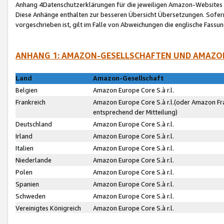
Anhang 4Datenschutzerklärungen für die jeweiligen Amazon-Websites
Diese Anhänge enthalten zur besseren Übersicht Übersetzungen. Sofe
vorgeschrieben ist, gilt im Falle von Abweichungen die englische Fass
ANHANG 1: AMAZON-GESELLSCHAFTEN UND AMAZO
Land
Amazon-Gesellschaft
Belgien
Amazon Europe Core S.à r.l.
Frankreich
Amazon Europe Core S.à r.l.(oder Amazon Fr
entsprechend der Mitteilung)
Deutschland
Amazon Europe Core S.à r.l.
Irland
Amazon Europe Core S.à r.l.
Italien
Amazon Europe Core S.à r.l.
Niederlande
Amazon Europe Core S.à r.l.
Polen
Amazon Europe Core S.à r.l.
Spanien
Amazon Europe Core S.à r.l.
Schweden
Amazon Europe Core S.à r.l.
Vereinigtes Königreich
Amazon Europe Core S.à r.l.