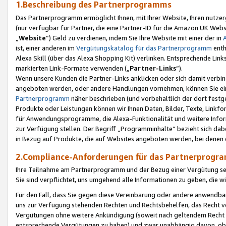
1.Beschreibung des Partnerprogramms
Das Partnerprogramm ermöglicht Ihnen, mit Ihrer Website, Ihren nutzer
(nur verfügbar für Partner, die eine Partner-ID für die Amazon UK We
„
Website
“) Geld zu verdienen, indem Sie Ihre Website mit einer der in
ist, einer anderen im
Vergütungskatalog für das Partnerprogramm
enth
Alexa Skill (über das Alexa Shopping Kit) verlinken. Entsprechende Lin
markierten Link-Formate verwenden („
Partner-Links
“).
Wenn unsere Kunden die Partner-Links anklicken oder sich damit verbi
angeboten werden, oder andere Handlungen vornehmen, können Sie eine
Partnerprogramm
näher beschrieben (und vorbehaltlich der dort festg
Produkte oder Leistungen können wir Ihnen Daten, Bilder, Texte, Linkfo
für Anwendungsprogramme, die Alexa-Funktionalität und weitere Inf
zur Verfügung stellen. Der Begriff „Programminhalte“ bezieht sich dabe
in Bezug auf Produkte, die auf Websites angeboten werden, bei denen 
2.Compliance-Anforderungen für das Partnerprog
Ihre Teilnahme am Partnerprogramm und der Bezug einer Vergütung setz
Sie sind verpflichtet, uns umgehend alle Informationen zu geben, die w
Für den Fall, dass Sie gegen diese Vereinbarung oder andere anwendba
uns zur Verfügung stehenden Rechten und Rechtsbehelfen, das Recht vo
Vergütungen ohne weitere Ankündigung (soweit nach geltendem Recht z
entsprechende Vergütungen zu haben) und zwar unabhängig davon, ob 