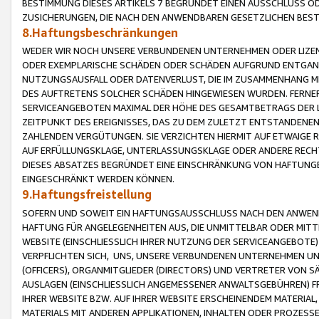
BESTIMMUNG DIESES ARTIKELS 7 BEGRÜNDET EINEN AUSSCHLUSS 
ZUSICHERUNGEN, DIE NACH DEN ANWENDBAREN GESETZLICHEN BE
8.Haftungsbeschränkungen
WEDER WIR NOCH UNSERE VERBUNDENEN UNTERNEHMEN ODER LIZEN
ODER EXEMPLARISCHE SCHÄDEN ODER SCHÄDEN AUFGRUND ENTGANG
NUTZUNGSAUSFALL ODER DATENVERLUST, DIE IM ZUSAMMENHANG MI
DES AUFTRETENS SOLCHER SCHÄDEN HINGEWIESEN WURDEN. FERN
SERVICEANGEBOTEN MAXIMAL DER HÖHE DES GESAMTBETRAGS DER 
ZEITPUNKT DES EREIGNISSES, DAS ZU DEM ZULETZT ENTSTANDENE
ZAHLENDEN VERGÜTUNGEN. SIE VERZICHTEN HIERMIT AUF ETWAIGE 
AUF ERFÜLLUNGSKLAGE, UNTERLASSUNGSKLAGE ODER ANDERE RECHT
DIESES ABSATZES BEGRÜNDET EINE EINSCHRÄNKUNG VON HAFTUNG
EINGESCHRÄNKT WERDEN KÖNNEN.
9.Haftungsfreistellung
SOFERN UND SOWEIT EIN HAFTUNGSAUSSCHLUSS NACH DEN ANWENDB
HAFTUNG FÜR ANGELEGENHEITEN AUS, DIE UNMITTELBAR ODER MITT
WEBSITE (EINSCHLIESSLICH IHRER NUTZUNG DER SERVICEANGEBOTE)
VERPFLICHTEN SICH, UNS, UNSERE VERBUNDENEN UNTERNEHMEN UN
(OFFICERS), ORGANMITGLIEDER (DIRECTORS) UND VERTRETER VON 
AUSLAGEN (EINSCHLIESSLICH ANGEMESSENER ANWALTSGEBÜHREN) FR
IHRER WEBSITE BZW. AUF IHRER WEBSITE ERSCHEINENDEM MATERIAL
MATERIALS MIT ANDEREN APPLIKATIONEN, INHALTEN ODER PROZESSE