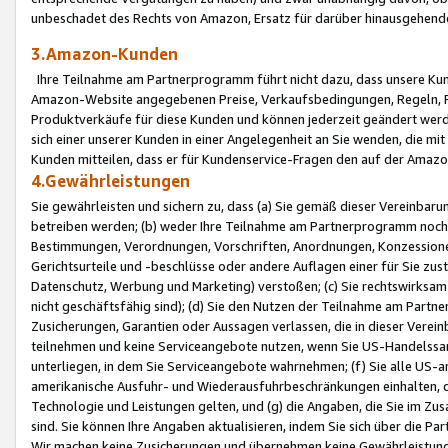
unbeschadet des Rechts von Amazon, Ersatz für darüber hinausgehen
3.Amazon-Kunden
Ihre Teilnahme am Partnerprogramm führt nicht dazu, dass unsere Kun
Amazon-Website angegebenen Preise, Verkaufsbedingungen, Regeln, Ri
Produktverkäufe für diese Kunden und können jederzeit geändert werde
sich einer unserer Kunden in einer Angelegenheit an Sie wenden, die 
Kunden mitteilen, dass er für Kundenservice-Fragen den auf der Ama
4.Gewährleistungen
Sie gewährleisten und sichern zu, dass (a) Sie gemäß dieser Vereinba
betreiben werden; (b) weder Ihre Teilnahme am Partnerprogramm noch d
Bestimmungen, Verordnungen, Vorschriften, Anordnungen, Konzessionen,
Gerichtsurteile und -beschlüsse oder andere Auflagen einer für Sie zu
Datenschutz, Werbung und Marketing) verstoßen; (c) Sie rechtswirksam 
nicht geschäftsfähig sind); (d) Sie den Nutzen der Teilnahme am Partne
Zusicherungen, Garantien oder Aussagen verlassen, die in dieser Verein
teilnehmen und keine Serviceangebote nutzen, wenn Sie US-Handelssa
unterliegen, in dem Sie Serviceangebote wahrnehmen; (f) Sie alle US
amerikanische Ausfuhr- und Wiederausfuhrbeschränkungen einhalten, 
Technologie und Leistungen gelten, und (g) die Angaben, die Sie im 
sind. Sie können Ihre Angaben aktualisieren, indem Sie sich über die 
Wir machen keine Zusicherungen und übernehmen keine Gewährleistun