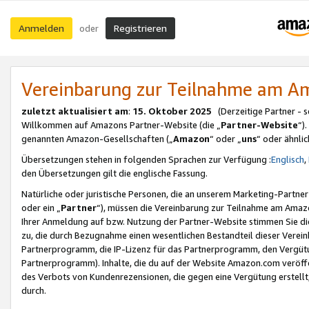
Anmelden
Registrieren
oder
Vereinbarung zur Teilnahme am 
zuletzt aktualisiert am
:
15. Oktober 2025
(Derzeitige Partner - 
Willkommen auf Amazons Partner-Website (die „
Partner-Website
“)
genannten Amazon-Gesellschaften („
Amazon
“ oder „
uns
“ oder ähnli
Übersetzungen stehen in folgenden Sprachen zur Verfügung :
Englisch
,
den Übersetzungen gilt die englische Fassung.
Natürliche oder juristische Personen, die an unserem Marketing-Partn
oder ein „
Partner
“), müssen die Vereinbarung zur Teilnahme am Ama
Ihrer Anmeldung auf bzw. Nutzung der Partner-Website stimmen Sie die
zu, die durch Bezugnahme einen wesentlichen Bestandteil dieser Verei
Partnerprogramm, die IP-Lizenz für das Partnerprogramm, den Vergütu
Partnerprogramm). Inhalte, die du auf der Website Amazon.com veröffe
des Verbots von Kundenrezensionen, die gegen eine Vergütung erstellt, 
durch.