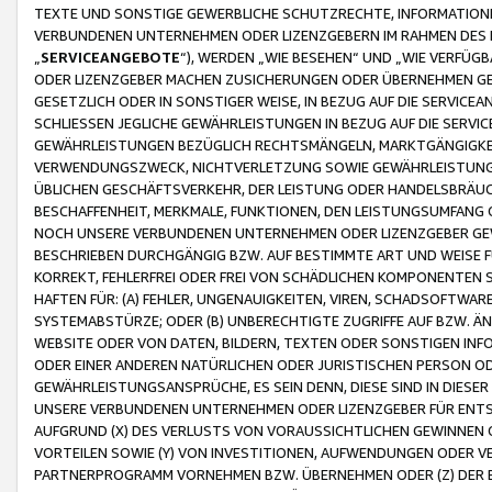
TEXTE UND SONSTIGE GEWERBLICHE SCHUTZRECHTE, INFORMATIONE
VERBUNDENEN UNTERNEHMEN ODER LIZENZGEBERN IM RAHMEN DES
„
SERVICEANGEBOTE
“), WERDEN „WIE BESEHEN“ UND „WIE VERFÜ
ODER LIZENZGEBER MACHEN ZUSICHERUNGEN ODER ÜBERNEHMEN GEW
GESETZLICH ODER IN SONSTIGER WEISE, IN BEZUG AUF DIE SERVI
SCHLIESSEN JEGLICHE GEWÄHRLEISTUNGEN IN BEZUG AUF DIE SERVI
GEWÄHRLEISTUNGEN BEZÜGLICH RECHTSMÄNGELN, MARKTGÄNGIGKEIT
VERWENDUNGSZWECK, NICHTVERLETZUNG SOWIE GEWÄHRLEISTUNGEN 
ÜBLICHEN GESCHÄFTSVERKEHR, DER LEISTUNG ODER HANDELSBRÄUCH
BESCHAFFENHEIT, MERKMALE, FUNKTIONEN, DEN LEISTUNGSUMFANG 
NOCH UNSERE VERBUNDENEN UNTERNEHMEN ODER LIZENZGEBER GEWÄ
BESCHRIEBEN DURCHGÄNGIG BZW. AUF BESTIMMTE ART UND WEISE
KORREKT, FEHLERFREI ODER FREI VON SCHÄDLICHEN KOMPONENTEN
HAFTEN FÜR: (A) FEHLER, UNGENAUIGKEITEN, VIREN, SCHADSOFTW
SYSTEMABSTÜRZE; ODER (B) UNBERECHTIGTE ZUGRIFFE AUF BZW. 
WEBSITE ODER VON DATEN, BILDERN, TEXTEN ODER SONSTIGEN INF
ODER EINER ANDEREN NATÜRLICHEN ODER JURISTISCHEN PERSON OD
GEWÄHRLEISTUNGSANSPRÜCHE, ES SEIN DENN, DIESE SIND IN DIES
UNSERE VERBUNDENEN UNTERNEHMEN ODER LIZENZGEBER FÜR EN
AUFGRUND (X) DES VERLUSTS VON VORAUSSICHTLICHEN GEWINNEN
VORTEILEN SOWIE (Y) VON INVESTITIONEN, AUFWENDUNGEN ODER VE
PARTNERPROGRAMM VORNEHMEN BZW. ÜBERNEHMEN ODER (Z) DER 