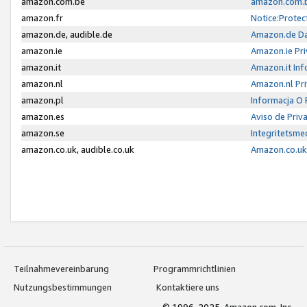
amazon.com.be
amazon.com.b
amazon.fr
Notice:Protec
amazon.de, audible.de
Amazon.de Da
amazon.ie
Amazon.ie Pri
amazon.it
Amazon.it Inf
amazon.nl
Amazon.nl Pri
amazon.pl
Informacja O
amazon.es
Aviso de Priv
amazon.se
Integritetsm
amazon.co.uk, audible.co.uk
Amazon.co.uk 
Teilnahmevereinbarung
Programmrichtlinien
Nutzungsbestimmungen
Kontaktiere uns