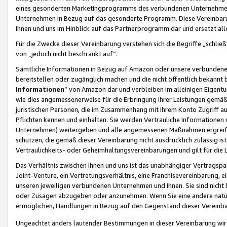
eines gesonderten Marketingprogramms des verbundenen Unternehmens
Unternehmen in Bezug auf das gesonderte Programm. Diese Vereinbarung
Ihnen und uns im Hinblick auf das Partnerprogramm dar und ersetzt al
Für die Zwecke dieser Vereinbarung verstehen sich die Begriffe „schließ
von „jedoch nicht beschränkt auf“.
Sämtliche Informationen in Bezug auf Amazon oder unsere verbunde
bereitstellen oder zugänglich machen und die nicht öffentlich bekannt bz
Informationen
“ von Amazon dar und verbleiben im alleinigen Eigent
wie dies angemessenerweise für die Erbringung Ihrer Leistungen gemäß d
juristischen Personen, die im Zusammenhang mit Ihrem Konto Zugriff au
Pflichten kennen und einhalten. Sie werden Vertrauliche Informationen 
Unternehmen) weitergeben und alle angemessenen Maßnahmen ergreifen
schützen, die gemäß dieser Vereinbarung nicht ausdrücklich zulässig is
Vertraulichkeits- oder Geheimhaltungsvereinbarungen und gilt für die
Das Verhältnis zwischen Ihnen und uns ist das unabhängiger Vertragspa
Joint-Venture, ein Vertretungsverhältnis, eine Franchisevereinbarung, 
unseren jeweiligen verbundenen Unternehmen und Ihnen. Sie sind ni
oder Zusagen abzugeben oder anzunehmen. Wenn Sie eine andere natürli
ermöglichen, Handlungen in Bezug auf den Gegenstand dieser Vereinbar
Ungeachtet anders lautender Bestimmungen in dieser Vereinbarung wird