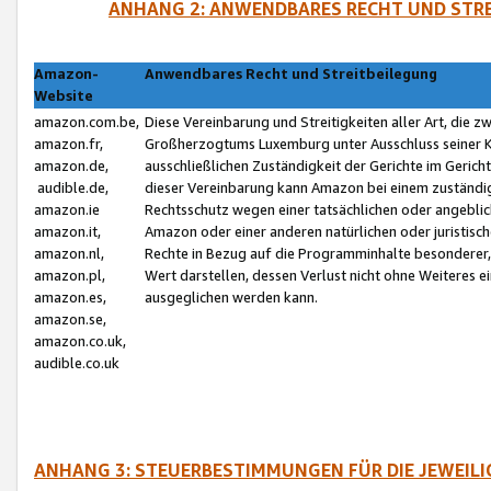
ANHANG 2: ANWENDBARES RECHT UND STRE
Amazon-
Anwendbares Recht und Streitbeilegung
Website
amazon.com.be,
Diese Vereinbarung und Streitigkeiten aller Art, die 
amazon.fr,
Großherzogtums Luxemburg unter Ausschluss seiner Kol
amazon.de,
ausschließlichen Zuständigkeit der Gerichte im Geri
audible.de,
dieser Vereinbarung kann Amazon bei einem zuständig
amazon.ie
Rechtsschutz wegen einer tatsächlichen oder angebli
amazon.it,
Amazon oder einer anderen natürlichen oder juristisc
amazon.nl,
Rechte in Bezug auf die Programminhalte besonderer,
amazon.pl,
Wert darstellen, dessen Verlust nicht ohne Weiteres e
amazon.es,
ausgeglichen werden kann.
amazon.se,
amazon.co.uk,
audible.co.uk
ANHANG 3: STEUERBESTIMMUNGEN FÜR DIE JEWEIL