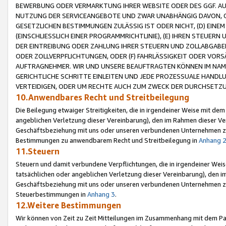
BEWERBUNG ODER VERMARKTUNG IHRER WEBSITE ODER DES GGF. AUF 
NUTZUNG DER SERVICEANGEBOTE UND ZWAR UNABHÄNGIG DAVON, O
GESETZLICHEN BESTIMMUNGEN ZULÄSSIG IST ODER NICHT, (D) EINE
(EINSCHLIESSLICH EINER PROGRAMMRICHTLINIE), (E) IHREN STEUER
DER EINTREIBUNG ODER ZAHLUNG IHRER STEUERN UND ZOLLABGAB
ODER ZOLLVERPFLICHTUNGEN, ODER (F) FAHRLÄSSIGKEIT ODER VORS
AUFTRAGNEHMER. WIR UND UNSERE BEAUFTRAGTEN KÖNNEN IM NAME
GERICHTLICHE SCHRITTE EINLEITEN UND JEDE PROZESSUALE HAND
VERTEIDIGEN, ODER UM RECHTE AUCH ZUM ZWECK DER DURCHSETZU
10.Anwendbares Recht und Streitbeilegung
Die Beilegung etwaiger Streitigkeiten, die in irgendeiner Weise mit de
angeblichen Verletzung dieser Vereinbarung), den im Rahmen dieser Ve
Geschäftsbeziehung mit uns oder unseren verbundenen Unternehmen zu
Bestimmungen zu anwendbarem Recht und Streitbeilegung in
Anhang 
11.Steuern
Steuern und damit verbundene Verpflichtungen, die in irgendeiner Wei
tatsächlichen oder angeblichen Verletzung dieser Vereinbarung), den 
Geschäftsbeziehung mit uns oder unseren verbundenen Unternehmen z
Steuerbestimmungen in
Anhang 3
.
12.Weitere Bestimmungen
Wir können von Zeit zu Zeit Mitteilungen im Zusammenhang mit dem Par