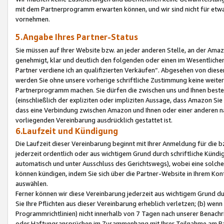
mit dem Partnerprogramm erwarten können, und wir sind nicht für etwa
vornehmen.
5.Angabe Ihres Partner-Status
Sie müssen auf Ihrer Website bzw. an jeder anderen Stelle, an der Am
genehmigt, klar und deutlich den folgenden oder einen im Wesentlichen
Partner verdiene ich an qualifizierten Verkäufen“. Abgesehen von die
werden Sie ohne unsere vorherige schriftliche Zustimmung keine weite
Partnerprogramm machen. Sie dürfen die zwischen uns und Ihnen best
(einschließlich der expliziten oder impliziten Aussage, dass Amazon Si
dass eine Verbindung zwischen Amazon und Ihnen oder einer anderen natü
vorliegenden Vereinbarung ausdrücklich gestattet ist.
6.Laufzeit und Kündigung
Die Laufzeit dieser Vereinbarung beginnt mit Ihrer Anmeldung für die 
jederzeit ordentlich oder aus wichtigem Grund durch schriftliche Kündi
automatisch und unter Ausschluss des Gerichtswegs), wobei eine solch
können kündigen, indem Sie sich über die Partner-Website in Ihrem Ko
auswählen.
Ferner können wir diese Vereinbarung jederzeit aus wichtigem Grund dur
Sie Ihre Pflichten aus dieser Vereinbarung erheblich verletzen; (b) wen
Programmrichtlinien) nicht innerhalb von 7 Tagen nach unserer Benachr
oder Haftungsansprüchen im Zusammenhang mit Ihrer Teilnahme am Pa