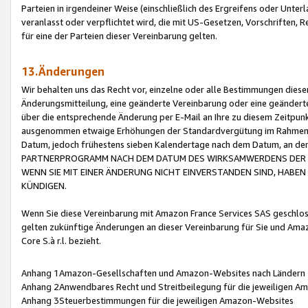
Parteien in irgendeiner Weise (einschließlich des Ergreifens oder Unt
veranlasst oder verpflichtet wird, die mit US-Gesetzen, Vorschriften,
für eine der Parteien dieser Vereinbarung gelten.
13.Änderungen
Wir behalten uns das Recht vor, einzelne oder alle Bestimmungen diese
Änderungsmitteilung, eine geänderte Vereinbarung oder eine geänderte 
über die entsprechende Änderung per E-Mail an Ihre zu diesem Zeitpun
ausgenommen etwaige Erhöhungen der Standardvergütung im Rahmen
Datum, jedoch frühestens sieben Kalendertage nach dem Datum, an de
PARTNERPROGRAMM NACH DEM DATUM DES WIRKSAMWERDENS DER Ä
WENN SIE MIT EINER ÄNDERUNG NICHT EINVERSTANDEN SIND, HABEN S
KÜNDIGEN.
Wenn Sie diese Vereinbarung mit Amazon France Services SAS geschlo
gelten zukünftige Änderungen an dieser Vereinbarung für Sie und Ama
Core S.à r.l. bezieht.
Anhang 1Amazon-Gesellschaften und Amazon-Websites nach Ländern
Anhang 2Anwendbares Recht und Streitbeilegung für die jeweiligen 
Anhang 3Steuerbestimmungen für die jeweiligen Amazon-Websites