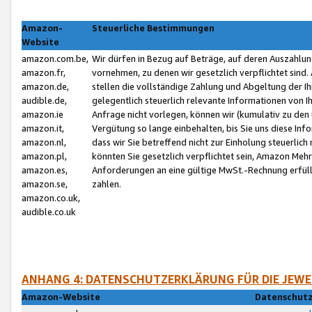
Amazon-
Steuerliche Bestimmungen
Website
amazon.com.be,
Wir dürfen in Bezug auf Beträge, auf deren Auszahlun
amazon.fr,
vornehmen, zu denen wir gesetzlich verpflichtet sind
amazon.de,
stellen die vollständige Zahlung und Abgeltung der 
audible.de,
gelegentlich steuerlich relevante Informationen von I
amazon.ie
Anfrage nicht vorlegen, können wir (kumulativ zu de
amazon.it,
Vergütung so lange einbehalten, bis Sie uns diese Inf
amazon.nl,
dass wir Sie betreffend nicht zur Einholung steuerlich 
amazon.pl,
könnten Sie gesetzlich verpflichtet sein, Amazon Meh
amazon.es,
Anforderungen an eine gültige MwSt.-Rechnung erfüllt
amazon.se,
zahlen.
amazon.co.uk,
audible.co.uk
ANHANG 4: DATENSCHUTZERKLÄRUNG FÜR DIE JEWE
Amazon-Website
Datenschutz