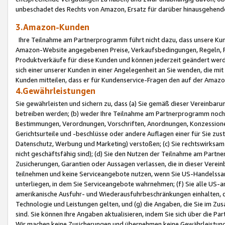
unbeschadet des Rechts von Amazon, Ersatz für darüber hinausgehen
3.Amazon-Kunden
Ihre Teilnahme am Partnerprogramm führt nicht dazu, dass unsere Kun
Amazon-Website angegebenen Preise, Verkaufsbedingungen, Regeln, Ri
Produktverkäufe für diese Kunden und können jederzeit geändert werde
sich einer unserer Kunden in einer Angelegenheit an Sie wenden, die 
Kunden mitteilen, dass er für Kundenservice-Fragen den auf der Ama
4.Gewährleistungen
Sie gewährleisten und sichern zu, dass (a) Sie gemäß dieser Vereinba
betreiben werden; (b) weder Ihre Teilnahme am Partnerprogramm noch d
Bestimmungen, Verordnungen, Vorschriften, Anordnungen, Konzessionen,
Gerichtsurteile und -beschlüsse oder andere Auflagen einer für Sie zu
Datenschutz, Werbung und Marketing) verstoßen; (c) Sie rechtswirksam 
nicht geschäftsfähig sind); (d) Sie den Nutzen der Teilnahme am Partne
Zusicherungen, Garantien oder Aussagen verlassen, die in dieser Verein
teilnehmen und keine Serviceangebote nutzen, wenn Sie US-Handelssa
unterliegen, in dem Sie Serviceangebote wahrnehmen; (f) Sie alle US
amerikanische Ausfuhr- und Wiederausfuhrbeschränkungen einhalten, 
Technologie und Leistungen gelten, und (g) die Angaben, die Sie im 
sind. Sie können Ihre Angaben aktualisieren, indem Sie sich über die 
Wir machen keine Zusicherungen und übernehmen keine Gewährleistun