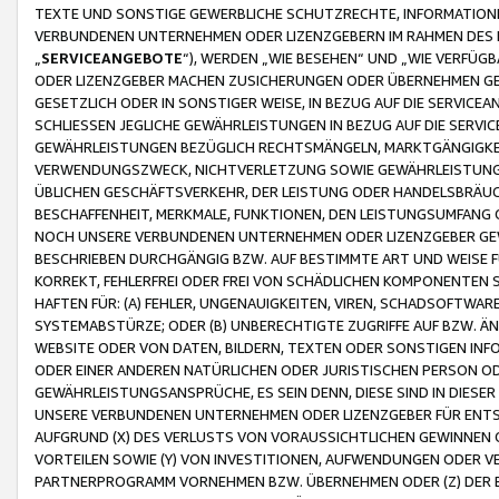
TEXTE UND SONSTIGE GEWERBLICHE SCHUTZRECHTE, INFORMATIONE
VERBUNDENEN UNTERNEHMEN ODER LIZENZGEBERN IM RAHMEN DES
„
SERVICEANGEBOTE
“), WERDEN „WIE BESEHEN“ UND „WIE VERFÜ
ODER LIZENZGEBER MACHEN ZUSICHERUNGEN ODER ÜBERNEHMEN GEW
GESETZLICH ODER IN SONSTIGER WEISE, IN BEZUG AUF DIE SERVI
SCHLIESSEN JEGLICHE GEWÄHRLEISTUNGEN IN BEZUG AUF DIE SERVI
GEWÄHRLEISTUNGEN BEZÜGLICH RECHTSMÄNGELN, MARKTGÄNGIGKEIT
VERWENDUNGSZWECK, NICHTVERLETZUNG SOWIE GEWÄHRLEISTUNGEN 
ÜBLICHEN GESCHÄFTSVERKEHR, DER LEISTUNG ODER HANDELSBRÄUCH
BESCHAFFENHEIT, MERKMALE, FUNKTIONEN, DEN LEISTUNGSUMFANG 
NOCH UNSERE VERBUNDENEN UNTERNEHMEN ODER LIZENZGEBER GEWÄ
BESCHRIEBEN DURCHGÄNGIG BZW. AUF BESTIMMTE ART UND WEISE
KORREKT, FEHLERFREI ODER FREI VON SCHÄDLICHEN KOMPONENTEN
HAFTEN FÜR: (A) FEHLER, UNGENAUIGKEITEN, VIREN, SCHADSOFTW
SYSTEMABSTÜRZE; ODER (B) UNBERECHTIGTE ZUGRIFFE AUF BZW. 
WEBSITE ODER VON DATEN, BILDERN, TEXTEN ODER SONSTIGEN INF
ODER EINER ANDEREN NATÜRLICHEN ODER JURISTISCHEN PERSON OD
GEWÄHRLEISTUNGSANSPRÜCHE, ES SEIN DENN, DIESE SIND IN DIES
UNSERE VERBUNDENEN UNTERNEHMEN ODER LIZENZGEBER FÜR EN
AUFGRUND (X) DES VERLUSTS VON VORAUSSICHTLICHEN GEWINNEN
VORTEILEN SOWIE (Y) VON INVESTITIONEN, AUFWENDUNGEN ODER VE
PARTNERPROGRAMM VORNEHMEN BZW. ÜBERNEHMEN ODER (Z) DER 