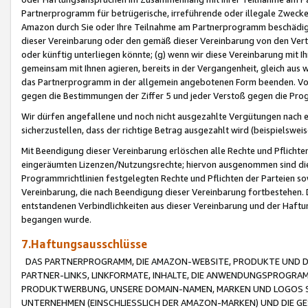
Partnerprogramm für betrügerische, irreführende oder illegale Zwecke
Amazon durch Sie oder Ihre Teilnahme am Partnerprogramm beschädig
dieser Vereinbarung oder den gemäß dieser Vereinbarung von den Vertr
oder künftig unterliegen könnte; (g) wenn wir diese Vereinbarung mit I
gemeinsam mit Ihnen agieren, bereits in der Vergangenheit, gleich aus
das Partnerprogramm in der allgemein angebotenen Form beenden. Vors
gegen die Bestimmungen der Ziffer 5 und jeder Verstoß gegen die Prog
Wir dürfen angefallene und noch nicht ausgezahlte Vergütungen nach 
sicherzustellen, dass der richtige Betrag ausgezahlt wird (beispielsw
Mit Beendigung dieser Vereinbarung erlöschen alle Rechte und Pflichte
eingeräumten Lizenzen/Nutzungsrechte; hiervon ausgenommen sind die in 
Programmrichtlinien festgelegten Rechte und Pflichten der Parteien sow
Vereinbarung, die nach Beendigung dieser Vereinbarung fortbestehen. D
entstandenen Verbindlichkeiten aus dieser Vereinbarung und der Haft
begangen wurde.
7.Haftungsausschlüsse
DAS PARTNERPROGRAMM, DIE AMAZON-WEBSITE, PRODUKTE UND DI
PARTNER-LINKS, LINKFORMATE, INHALTE, DIE ANWENDUNGSPROGR
PRODUKTWERBUNG, UNSERE DOMAIN-NAMEN, MARKEN UND LOGOS S
UNTERNEHMEN (EINSCHLIESSLICH DER AMAZON-MARKEN) UND DIE GE