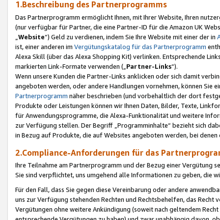
1.Beschreibung des Partnerprogramms
Das Partnerprogramm ermöglicht Ihnen, mit Ihrer Website, Ihren nutzer
(nur verfügbar für Partner, die eine Partner-ID für die Amazon UK We
„
Website
“) Geld zu verdienen, indem Sie Ihre Website mit einer der in
ist, einer anderen im
Vergütungskatalog für das Partnerprogramm
enth
Alexa Skill (über das Alexa Shopping Kit) verlinken. Entsprechende Lin
markierten Link-Formate verwenden („
Partner-Links
“).
Wenn unsere Kunden die Partner-Links anklicken oder sich damit verbi
angeboten werden, oder andere Handlungen vornehmen, können Sie eine
Partnerprogramm
näher beschrieben (und vorbehaltlich der dort festg
Produkte oder Leistungen können wir Ihnen Daten, Bilder, Texte, Linkfo
für Anwendungsprogramme, die Alexa-Funktionalität und weitere Inf
zur Verfügung stellen. Der Begriff „Programminhalte“ bezieht sich dabe
in Bezug auf Produkte, die auf Websites angeboten werden, bei denen 
2.Compliance-Anforderungen für das Partnerprog
Ihre Teilnahme am Partnerprogramm und der Bezug einer Vergütung setz
Sie sind verpflichtet, uns umgehend alle Informationen zu geben, die w
Für den Fall, dass Sie gegen diese Vereinbarung oder andere anwendba
uns zur Verfügung stehenden Rechten und Rechtsbehelfen, das Recht vo
Vergütungen ohne weitere Ankündigung (soweit nach geltendem Recht z
entsprechende Vergütungen zu haben) und zwar unabhängig davon, ob 