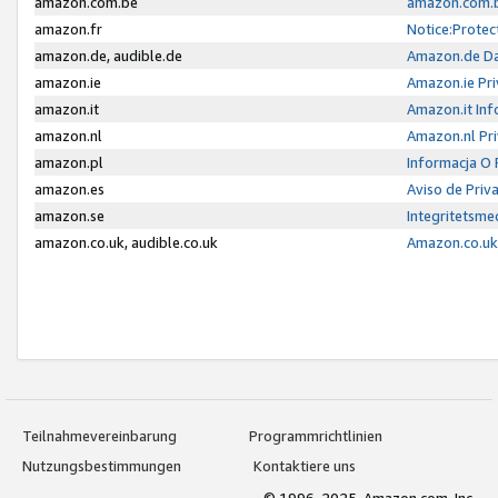
amazon.com.be
amazon.com.b
amazon.fr
Notice:Protec
amazon.de, audible.de
Amazon.de Da
amazon.ie
Amazon.ie Pri
amazon.it
Amazon.it Inf
amazon.nl
Amazon.nl Pri
amazon.pl
Informacja O
amazon.es
Aviso de Priv
amazon.se
Integritetsm
amazon.co.uk, audible.co.uk
Amazon.co.uk 
Teilnahmevereinbarung
Programmrichtlinien
Nutzungsbestimmungen
Kontaktiere uns