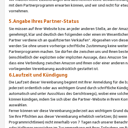
mit dem Partnerprogramm erwarten können, und wir sind nicht für etwa
vornehmen.
5.Angabe Ihres Partner-Status
Sie müssen auf Ihrer Website bzw. an jeder anderen Stelle, an der Am
genehmigt, klar und deutlich den folgenden oder einen im Wesentlichen
Partner verdiene ich an qualifizierten Verkäufen“. Abgesehen von die
werden Sie ohne unsere vorherige schriftliche Zustimmung keine weite
Partnerprogramm machen. Sie dürfen die zwischen uns und Ihnen best
(einschließlich der expliziten oder impliziten Aussage, dass Amazon Si
dass eine Verbindung zwischen Amazon und Ihnen oder einer anderen natü
vorliegenden Vereinbarung ausdrücklich gestattet ist.
6.Laufzeit und Kündigung
Die Laufzeit dieser Vereinbarung beginnt mit Ihrer Anmeldung für die 
jederzeit ordentlich oder aus wichtigem Grund durch schriftliche Kündi
automatisch und unter Ausschluss des Gerichtswegs), wobei eine solch
können kündigen, indem Sie sich über die Partner-Website in Ihrem Ko
auswählen.
Ferner können wir diese Vereinbarung jederzeit aus wichtigem Grund dur
Sie Ihre Pflichten aus dieser Vereinbarung erheblich verletzen; (b) wen
Programmrichtlinien) nicht innerhalb von 7 Tagen nach unserer Benachr
oder Haftungsansprüchen im Zusammenhang mit Ihrer Teilnahme am Pa