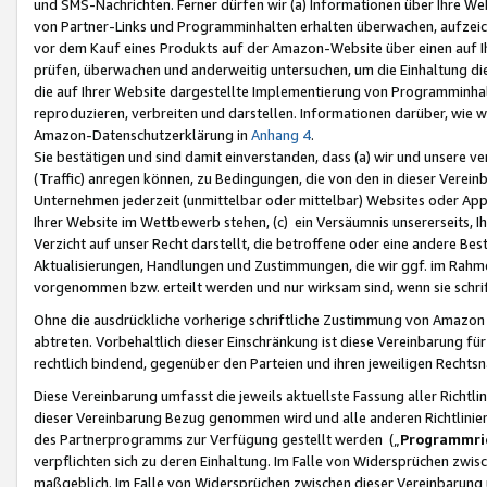
und SMS-Nachrichten. Ferner dürfen wir (a) Informationen über Ihre We
von Partner-Links und Programminhalten erhalten überwachen, aufzei
vor dem Kauf eines Produkts auf der Amazon-Website über einen auf Ih
prüfen, überwachen und anderweitig untersuchen, um die Einhaltung dies
die auf Ihrer Website dargestellte Implementierung von Programminhalt
reproduzieren, verbreiten und darstellen. Informationen darüber, wie w
Amazon-Datenschutzerklärung in
Anhang 4
.
Sie bestätigen und sind damit einverstanden, dass (a) wir und unsere 
(Traffic) anregen können, zu Bedingungen, die von den in dieser Vere
Unternehmen jederzeit (unmittelbar oder mittelbar) Websites oder Appl
Ihrer Website im Wettbewerb stehen, (c) ein Versäumnis unsererseits, I
Verzicht auf unser Recht darstellt, die betroffene oder eine andere B
Aktualisierungen, Handlungen und Zustimmungen, die wir ggf. im Rahme
vorgenommen bzw. erteilt werden und nur wirksam sind, wenn sie schri
Ohne die ausdrückliche vorherige schriftliche Zustimmung von Amazon
abtreten. Vorbehaltlich dieser Einschränkung ist diese Vereinbarung f
rechtlich bindend, gegenüber den Parteien und ihren jeweiligen Rech
Diese Vereinbarung umfasst die jeweils aktuellste Fassung aller Richtli
dieser Vereinbarung Bezug genommen wird und alle anderen Richtlinie
des Partnerprogramms zur Verfügung gestellt werden („
Programmric
verpflichten sich zu deren Einhaltung. Im Falle von Widersprüchen zwi
maßgeblich. Im Falle von Widersprüchen zwischen dieser Vereinbarun