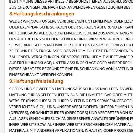
BESTIMMUNG DIESES ARTIKELS 7 BEGRÜNDET EINEN AUSSCHLUSS 
ZUSICHERUNGEN, DIE NACH DEN ANWENDBAREN GESETZLICHEN BE
8.Haftungsbeschränkungen
WEDER WIR NOCH UNSERE VERBUNDENEN UNTERNEHMEN ODER LIZEN
ODER EXEMPLARISCHE SCHÄDEN ODER SCHÄDEN AUFGRUND ENTGANG
NUTZUNGSAUSFALL ODER DATENVERLUST, DIE IM ZUSAMMENHANG MI
DES AUFTRETENS SOLCHER SCHÄDEN HINGEWIESEN WURDEN. FERN
SERVICEANGEBOTEN MAXIMAL DER HÖHE DES GESAMTBETRAGS DER 
ZEITPUNKT DES EREIGNISSES, DAS ZU DEM ZULETZT ENTSTANDENE
ZAHLENDEN VERGÜTUNGEN. SIE VERZICHTEN HIERMIT AUF ETWAIGE 
AUF ERFÜLLUNGSKLAGE, UNTERLASSUNGSKLAGE ODER ANDERE RECHT
DIESES ABSATZES BEGRÜNDET EINE EINSCHRÄNKUNG VON HAFTUNG
EINGESCHRÄNKT WERDEN KÖNNEN.
9.Haftungsfreistellung
SOFERN UND SOWEIT EIN HAFTUNGSAUSSCHLUSS NACH DEN ANWENDB
HAFTUNG FÜR ANGELEGENHEITEN AUS, DIE UNMITTELBAR ODER MITT
WEBSITE (EINSCHLIESSLICH IHRER NUTZUNG DER SERVICEANGEBOTE)
VERPFLICHTEN SICH, UNS, UNSERE VERBUNDENEN UNTERNEHMEN UN
(OFFICERS), ORGANMITGLIEDER (DIRECTORS) UND VERTRETER VON 
AUSLAGEN (EINSCHLIESSLICH ANGEMESSENER ANWALTSGEBÜHREN) FR
IHRER WEBSITE BZW. AUF IHRER WEBSITE ERSCHEINENDEM MATERIAL
MATERIALS MIT ANDEREN APPLIKATIONEN, INHALTEN ODER PROZESSE