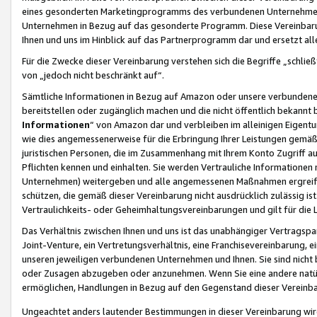
eines gesonderten Marketingprogramms des verbundenen Unternehmens
Unternehmen in Bezug auf das gesonderte Programm. Diese Vereinbarung
Ihnen und uns im Hinblick auf das Partnerprogramm dar und ersetzt al
Für die Zwecke dieser Vereinbarung verstehen sich die Begriffe „schließ
von „jedoch nicht beschränkt auf“.
Sämtliche Informationen in Bezug auf Amazon oder unsere verbunde
bereitstellen oder zugänglich machen und die nicht öffentlich bekannt bz
Informationen
“ von Amazon dar und verbleiben im alleinigen Eigent
wie dies angemessenerweise für die Erbringung Ihrer Leistungen gemäß d
juristischen Personen, die im Zusammenhang mit Ihrem Konto Zugriff au
Pflichten kennen und einhalten. Sie werden Vertrauliche Informationen 
Unternehmen) weitergeben und alle angemessenen Maßnahmen ergreifen
schützen, die gemäß dieser Vereinbarung nicht ausdrücklich zulässig is
Vertraulichkeits- oder Geheimhaltungsvereinbarungen und gilt für die
Das Verhältnis zwischen Ihnen und uns ist das unabhängiger Vertragspa
Joint-Venture, ein Vertretungsverhältnis, eine Franchisevereinbarung, 
unseren jeweiligen verbundenen Unternehmen und Ihnen. Sie sind ni
oder Zusagen abzugeben oder anzunehmen. Wenn Sie eine andere natürli
ermöglichen, Handlungen in Bezug auf den Gegenstand dieser Vereinbar
Ungeachtet anders lautender Bestimmungen in dieser Vereinbarung wird