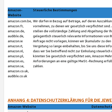
Amazon-
Steuerliche Bestimmungen
Website
amazon.com.be,
Wir dürfen in Bezug auf Beträge, auf deren Auszahlun
amazon.fr,
vornehmen, zu denen wir gesetzlich verpflichtet sind
amazon.de,
stellen die vollständige Zahlung und Abgeltung der 
audible.de,
gelegentlich steuerlich relevante Informationen von I
amazon.ie
Anfrage nicht vorlegen, können wir (kumulativ zu de
amazon.it,
Vergütung so lange einbehalten, bis Sie uns diese Inf
amazon.nl,
dass wir Sie betreffend nicht zur Einholung steuerlich 
amazon.pl,
könnten Sie gesetzlich verpflichtet sein, Amazon Meh
amazon.es,
Anforderungen an eine gültige MwSt.-Rechnung erfüllt
amazon.se,
zahlen.
amazon.co.uk,
audible.co.uk
ANHANG 4: DATENSCHUTZERKLÄRUNG FÜR DIE JEWE
Amazon-Website
Datenschutz