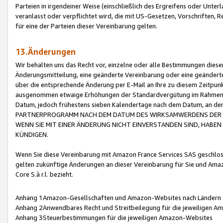
Parteien in irgendeiner Weise (einschließlich des Ergreifens oder Unt
veranlasst oder verpflichtet wird, die mit US-Gesetzen, Vorschriften,
für eine der Parteien dieser Vereinbarung gelten.
13.Änderungen
Wir behalten uns das Recht vor, einzelne oder alle Bestimmungen diese
Änderungsmitteilung, eine geänderte Vereinbarung oder eine geänderte 
über die entsprechende Änderung per E-Mail an Ihre zu diesem Zeitpun
ausgenommen etwaige Erhöhungen der Standardvergütung im Rahmen
Datum, jedoch frühestens sieben Kalendertage nach dem Datum, an de
PARTNERPROGRAMM NACH DEM DATUM DES WIRKSAMWERDENS DER Ä
WENN SIE MIT EINER ÄNDERUNG NICHT EINVERSTANDEN SIND, HABEN S
KÜNDIGEN.
Wenn Sie diese Vereinbarung mit Amazon France Services SAS geschlo
gelten zukünftige Änderungen an dieser Vereinbarung für Sie und Ama
Core S.à r.l. bezieht.
Anhang 1Amazon-Gesellschaften und Amazon-Websites nach Ländern
Anhang 2Anwendbares Recht und Streitbeilegung für die jeweiligen 
Anhang 3Steuerbestimmungen für die jeweiligen Amazon-Websites