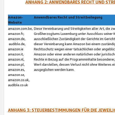
ANHANG 2: ANWENDBARES RECHT UND STRE
Amazon-
Anwendbares Recht und Streitbeilegung
Website
amazon.com.be,
Diese Vereinbarung und Streitigkeiten aller Art, die 
amazon.fr,
Großherzogtums Luxemburg unter Ausschluss seiner Kol
amazon.de,
ausschließlichen Zuständigkeit der Gerichte im Geri
audible.de,
dieser Vereinbarung kann Amazon bei einem zuständig
amazon.ie
Rechtsschutz wegen einer tatsächlichen oder angebli
amazon.it,
Amazon oder einer anderen natürlichen oder juristisc
amazon.nl,
Rechte in Bezug auf die Programminhalte besonderer,
amazon.pl,
Wert darstellen, dessen Verlust nicht ohne Weiteres e
amazon.es,
ausgeglichen werden kann.
amazon.se,
amazon.co.uk,
audible.co.uk
ANHANG 3: STEUERBESTIMMUNGEN FÜR DIE JEWEIL