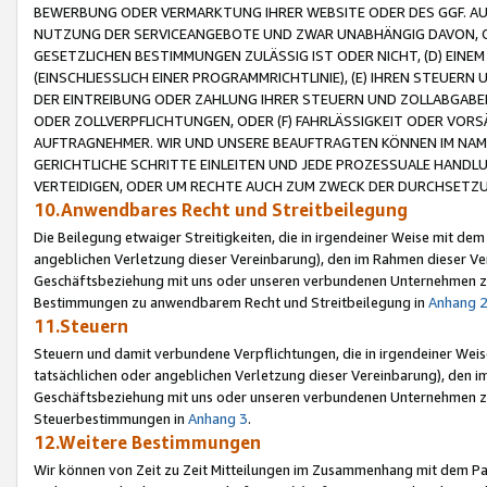
BEWERBUNG ODER VERMARKTUNG IHRER WEBSITE ODER DES GGF. AUF 
NUTZUNG DER SERVICEANGEBOTE UND ZWAR UNABHÄNGIG DAVON, O
GESETZLICHEN BESTIMMUNGEN ZULÄSSIG IST ODER NICHT, (D) EINE
(EINSCHLIESSLICH EINER PROGRAMMRICHTLINIE), (E) IHREN STEUER
DER EINTREIBUNG ODER ZAHLUNG IHRER STEUERN UND ZOLLABGAB
ODER ZOLLVERPFLICHTUNGEN, ODER (F) FAHRLÄSSIGKEIT ODER VORS
AUFTRAGNEHMER. WIR UND UNSERE BEAUFTRAGTEN KÖNNEN IM NAME
GERICHTLICHE SCHRITTE EINLEITEN UND JEDE PROZESSUALE HAND
VERTEIDIGEN, ODER UM RECHTE AUCH ZUM ZWECK DER DURCHSETZU
10.Anwendbares Recht und Streitbeilegung
Die Beilegung etwaiger Streitigkeiten, die in irgendeiner Weise mit de
angeblichen Verletzung dieser Vereinbarung), den im Rahmen dieser Ve
Geschäftsbeziehung mit uns oder unseren verbundenen Unternehmen zu
Bestimmungen zu anwendbarem Recht und Streitbeilegung in
Anhang 
11.Steuern
Steuern und damit verbundene Verpflichtungen, die in irgendeiner Wei
tatsächlichen oder angeblichen Verletzung dieser Vereinbarung), den 
Geschäftsbeziehung mit uns oder unseren verbundenen Unternehmen z
Steuerbestimmungen in
Anhang 3
.
12.Weitere Bestimmungen
Wir können von Zeit zu Zeit Mitteilungen im Zusammenhang mit dem Par