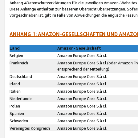
Anhang 4Datenschutzerklärungen für die jeweiligen Amazon-Websites
Diese Anhänge enthalten zur besseren Übersicht Übersetzungen. Sofe
vorgeschrieben ist, gilt im Falle von Abweichungen die englische Fass
ANHANG 1: AMAZON-GESELLSCHAFTEN UND AMAZO
Land
Amazon-Gesellschaft
Belgien
Amazon Europe Core S.à r.l.
Frankreich
Amazon Europe Core S.à r.l.(oder Amazon Fr
entsprechend der Mitteilung)
Deutschland
Amazon Europe Core S.à r.l.
Irland
Amazon Europe Core S.à r.l.
Italien
Amazon Europe Core S.à r.l.
Niederlande
Amazon Europe Core S.à r.l.
Polen
Amazon Europe Core S.à r.l.
Spanien
Amazon Europe Core S.à r.l.
Schweden
Amazon Europe Core S.à r.l.
Vereinigtes Königreich
Amazon Europe Core S.à r.l.