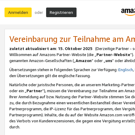
Anmelden
Registrieren
oder
Vereinbarung zur Teilnahme am 
zuletzt aktualisiert am
:
15. Oktober 2025
(Derzeitige Partner - 
Willkommen auf Amazons Partner-Website (die „
Partner-Website
“)
genannten Amazon-Gesellschaften („
Amazon
“ oder „
uns
“ oder ähnli
Übersetzungen stehen in folgenden Sprachen zur Verfügung :
Englisch
,
den Übersetzungen gilt die englische Fassung.
Natürliche oder juristische Personen, die an unserem Marketing-Partn
oder ein „
Partner
“), müssen die Vereinbarung zur Teilnahme am Ama
Ihrer Anmeldung auf bzw. Nutzung der Partner-Website stimmen Sie die
zu, die durch Bezugnahme einen wesentlichen Bestandteil dieser Verei
Partnerprogramm, die IP-Lizenz für das Partnerprogramm, den Vergütu
Partnerprogramm). Inhalte, die du auf der Website Amazon.com veröffe
des Verbots von Kundenrezensionen, die gegen eine Vergütung erstellt, 
durch.