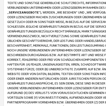
TEXTE UND SONSTIGE GEWERBLICHE SCHUTZRECHTE, INFORMATIONE
VERBUNDENEN UNTERNEHMEN ODER LIZENZGEBERN IM RAHMEN DES
„
SERVICEANGEBOTE
“), WERDEN „WIE BESEHEN“ UND „WIE VERFÜ
ODER LIZENZGEBER MACHEN ZUSICHERUNGEN ODER ÜBERNEHMEN GEW
GESETZLICH ODER IN SONSTIGER WEISE, IN BEZUG AUF DIE SERVI
SCHLIESSEN JEGLICHE GEWÄHRLEISTUNGEN IN BEZUG AUF DIE SERVI
GEWÄHRLEISTUNGEN BEZÜGLICH RECHTSMÄNGELN, MARKTGÄNGIGKEIT
VERWENDUNGSZWECK, NICHTVERLETZUNG SOWIE GEWÄHRLEISTUNGEN 
ÜBLICHEN GESCHÄFTSVERKEHR, DER LEISTUNG ODER HANDELSBRÄUCH
BESCHAFFENHEIT, MERKMALE, FUNKTIONEN, DEN LEISTUNGSUMFANG 
NOCH UNSERE VERBUNDENEN UNTERNEHMEN ODER LIZENZGEBER GEWÄ
BESCHRIEBEN DURCHGÄNGIG BZW. AUF BESTIMMTE ART UND WEISE
KORREKT, FEHLERFREI ODER FREI VON SCHÄDLICHEN KOMPONENTEN
HAFTEN FÜR: (A) FEHLER, UNGENAUIGKEITEN, VIREN, SCHADSOFTW
SYSTEMABSTÜRZE; ODER (B) UNBERECHTIGTE ZUGRIFFE AUF BZW. 
WEBSITE ODER VON DATEN, BILDERN, TEXTEN ODER SONSTIGEN INF
ODER EINER ANDEREN NATÜRLICHEN ODER JURISTISCHEN PERSON OD
GEWÄHRLEISTUNGSANSPRÜCHE, ES SEIN DENN, DIESE SIND IN DIES
UNSERE VERBUNDENEN UNTERNEHMEN ODER LIZENZGEBER FÜR EN
AUFGRUND (X) DES VERLUSTS VON VORAUSSICHTLICHEN GEWINNEN
VORTEILEN SOWIE (Y) VON INVESTITIONEN, AUFWENDUNGEN ODER VE
PARTNERPROGRAMM VORNEHMEN BZW. ÜBERNEHMEN ODER (Z) DER 