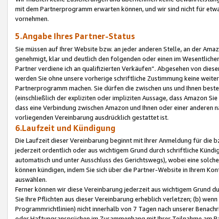
mit dem Partnerprogramm erwarten können, und wir sind nicht für etwa
vornehmen.
5.Angabe Ihres Partner-Status
Sie müssen auf Ihrer Website bzw. an jeder anderen Stelle, an der Am
genehmigt, klar und deutlich den folgenden oder einen im Wesentlichen
Partner verdiene ich an qualifizierten Verkäufen“. Abgesehen von die
werden Sie ohne unsere vorherige schriftliche Zustimmung keine weite
Partnerprogramm machen. Sie dürfen die zwischen uns und Ihnen best
(einschließlich der expliziten oder impliziten Aussage, dass Amazon Si
dass eine Verbindung zwischen Amazon und Ihnen oder einer anderen natü
vorliegenden Vereinbarung ausdrücklich gestattet ist.
6.Laufzeit und Kündigung
Die Laufzeit dieser Vereinbarung beginnt mit Ihrer Anmeldung für die 
jederzeit ordentlich oder aus wichtigem Grund durch schriftliche Kündi
automatisch und unter Ausschluss des Gerichtswegs), wobei eine solch
können kündigen, indem Sie sich über die Partner-Website in Ihrem Ko
auswählen.
Ferner können wir diese Vereinbarung jederzeit aus wichtigem Grund dur
Sie Ihre Pflichten aus dieser Vereinbarung erheblich verletzen; (b) wen
Programmrichtlinien) nicht innerhalb von 7 Tagen nach unserer Benachr
oder Haftungsansprüchen im Zusammenhang mit Ihrer Teilnahme am Pa