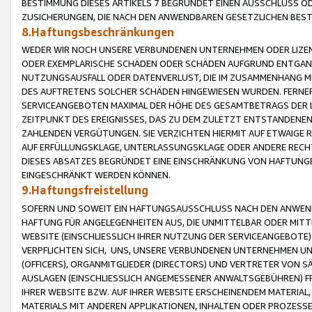
BESTIMMUNG DIESES ARTIKELS 7 BEGRÜNDET EINEN AUSSCHLUSS 
ZUSICHERUNGEN, DIE NACH DEN ANWENDBAREN GESETZLICHEN BE
8.Haftungsbeschränkungen
WEDER WIR NOCH UNSERE VERBUNDENEN UNTERNEHMEN ODER LIZEN
ODER EXEMPLARISCHE SCHÄDEN ODER SCHÄDEN AUFGRUND ENTGANG
NUTZUNGSAUSFALL ODER DATENVERLUST, DIE IM ZUSAMMENHANG MI
DES AUFTRETENS SOLCHER SCHÄDEN HINGEWIESEN WURDEN. FERN
SERVICEANGEBOTEN MAXIMAL DER HÖHE DES GESAMTBETRAGS DER 
ZEITPUNKT DES EREIGNISSES, DAS ZU DEM ZULETZT ENTSTANDENE
ZAHLENDEN VERGÜTUNGEN. SIE VERZICHTEN HIERMIT AUF ETWAIGE 
AUF ERFÜLLUNGSKLAGE, UNTERLASSUNGSKLAGE ODER ANDERE RECHT
DIESES ABSATZES BEGRÜNDET EINE EINSCHRÄNKUNG VON HAFTUNG
EINGESCHRÄNKT WERDEN KÖNNEN.
9.Haftungsfreistellung
SOFERN UND SOWEIT EIN HAFTUNGSAUSSCHLUSS NACH DEN ANWENDB
HAFTUNG FÜR ANGELEGENHEITEN AUS, DIE UNMITTELBAR ODER MITT
WEBSITE (EINSCHLIESSLICH IHRER NUTZUNG DER SERVICEANGEBOTE)
VERPFLICHTEN SICH, UNS, UNSERE VERBUNDENEN UNTERNEHMEN UN
(OFFICERS), ORGANMITGLIEDER (DIRECTORS) UND VERTRETER VON 
AUSLAGEN (EINSCHLIESSLICH ANGEMESSENER ANWALTSGEBÜHREN) FR
IHRER WEBSITE BZW. AUF IHRER WEBSITE ERSCHEINENDEM MATERIAL
MATERIALS MIT ANDEREN APPLIKATIONEN, INHALTEN ODER PROZESSE