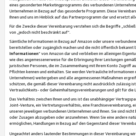
eines gesonderten Marketingprogramms des verbundenen Unternehmens
Unternehmen in Bezug auf das gesonderte Programm. Diese Vereinbarung
Ihnen und uns im Hinblick auf das Partnerprogramm dar und ersetzt al
Für die Zwecke dieser Vereinbarung verstehen sich die Begriffe „schließ
von „jedoch nicht beschränkt auf“.
Sämtliche Informationen in Bezug auf Amazon oder unsere verbunde
bereitstellen oder zugänglich machen und die nicht öffentlich bekannt bz
Informationen
“ von Amazon dar und verbleiben im alleinigen Eigent
wie dies angemessenerweise für die Erbringung Ihrer Leistungen gemäß d
juristischen Personen, die im Zusammenhang mit Ihrem Konto Zugriff au
Pflichten kennen und einhalten. Sie werden Vertrauliche Informationen 
Unternehmen) weitergeben und alle angemessenen Maßnahmen ergreifen
schützen, die gemäß dieser Vereinbarung nicht ausdrücklich zulässig is
Vertraulichkeits- oder Geheimhaltungsvereinbarungen und gilt für die
Das Verhältnis zwischen Ihnen und uns ist das unabhängiger Vertragspa
Joint-Venture, ein Vertretungsverhältnis, eine Franchisevereinbarung, 
unseren jeweiligen verbundenen Unternehmen und Ihnen. Sie sind ni
oder Zusagen abzugeben oder anzunehmen. Wenn Sie eine andere natürli
ermöglichen, Handlungen in Bezug auf den Gegenstand dieser Vereinbar
Ungeachtet anders lautender Bestimmungen in dieser Vereinbarung wird