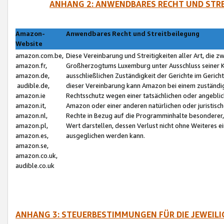
ANHANG 2: ANWENDBARES RECHT UND STRE
Amazon-
Anwendbares Recht und Streitbeilegung
Website
amazon.com.be,
Diese Vereinbarung und Streitigkeiten aller Art, die 
amazon.fr,
Großherzogtums Luxemburg unter Ausschluss seiner Kol
amazon.de,
ausschließlichen Zuständigkeit der Gerichte im Geri
audible.de,
dieser Vereinbarung kann Amazon bei einem zuständig
amazon.ie
Rechtsschutz wegen einer tatsächlichen oder angebli
amazon.it,
Amazon oder einer anderen natürlichen oder juristisc
amazon.nl,
Rechte in Bezug auf die Programminhalte besonderer,
amazon.pl,
Wert darstellen, dessen Verlust nicht ohne Weiteres e
amazon.es,
ausgeglichen werden kann.
amazon.se,
amazon.co.uk,
audible.co.uk
ANHANG 3: STEUERBESTIMMUNGEN FÜR DIE JEWEIL