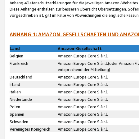
Anhang 4Datenschutzerklärungen für die jeweiligen Amazon-Websites
Diese Anhänge enthalten zur besseren Übersicht Übersetzungen. Sofe
vorgeschrieben ist, gilt im Falle von Abweichungen die englische Fass
ANHANG 1: AMAZON-GESELLSCHAFTEN UND AMAZO
Land
Amazon-Gesellschaft
Belgien
Amazon Europe Core S.à r.l.
Frankreich
Amazon Europe Core S.à r.l.(oder Amazon Fr
entsprechend der Mitteilung)
Deutschland
Amazon Europe Core S.à r.l.
Irland
Amazon Europe Core S.à r.l.
Italien
Amazon Europe Core S.à r.l.
Niederlande
Amazon Europe Core S.à r.l.
Polen
Amazon Europe Core S.à r.l.
Spanien
Amazon Europe Core S.à r.l.
Schweden
Amazon Europe Core S.à r.l.
Vereinigtes Königreich
Amazon Europe Core S.à r.l.