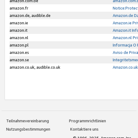
amazon.com.be
amazon.com.b
amazon.fr
Notice:Protec
amazon.de, audible.de
Amazon.de Da
amazon.ie
Amazon.ie Pri
amazon.it
Amazon.it Inf
amazon.nl
Amazon.nl Pri
amazon.pl
Informacja O
amazon.es
Aviso de Priv
amazon.se
Integritetsm
amazon.co.uk, audible.co.uk
Amazon.co.uk 
Teilnahmevereinbarung
Programmrichtlinien
Nutzungsbestimmungen
Kontaktiere uns