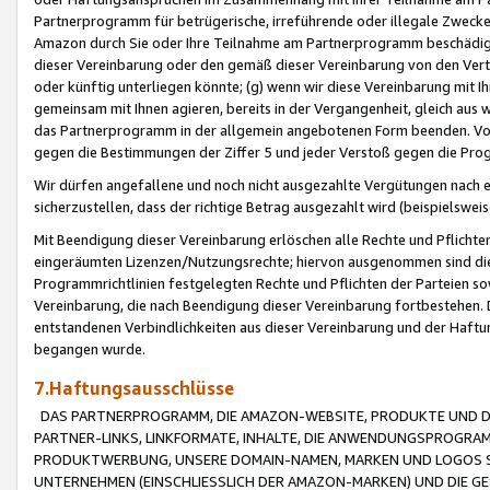
Partnerprogramm für betrügerische, irreführende oder illegale Zwecke
Amazon durch Sie oder Ihre Teilnahme am Partnerprogramm beschädig
dieser Vereinbarung oder den gemäß dieser Vereinbarung von den Vertr
oder künftig unterliegen könnte; (g) wenn wir diese Vereinbarung mit I
gemeinsam mit Ihnen agieren, bereits in der Vergangenheit, gleich aus
das Partnerprogramm in der allgemein angebotenen Form beenden. Vors
gegen die Bestimmungen der Ziffer 5 und jeder Verstoß gegen die Prog
Wir dürfen angefallene und noch nicht ausgezahlte Vergütungen nach 
sicherzustellen, dass der richtige Betrag ausgezahlt wird (beispielsw
Mit Beendigung dieser Vereinbarung erlöschen alle Rechte und Pflichte
eingeräumten Lizenzen/Nutzungsrechte; hiervon ausgenommen sind die in 
Programmrichtlinien festgelegten Rechte und Pflichten der Parteien sow
Vereinbarung, die nach Beendigung dieser Vereinbarung fortbestehen. D
entstandenen Verbindlichkeiten aus dieser Vereinbarung und der Haft
begangen wurde.
7.Haftungsausschlüsse
DAS PARTNERPROGRAMM, DIE AMAZON-WEBSITE, PRODUKTE UND DI
PARTNER-LINKS, LINKFORMATE, INHALTE, DIE ANWENDUNGSPROGR
PRODUKTWERBUNG, UNSERE DOMAIN-NAMEN, MARKEN UND LOGOS S
UNTERNEHMEN (EINSCHLIESSLICH DER AMAZON-MARKEN) UND DIE GE