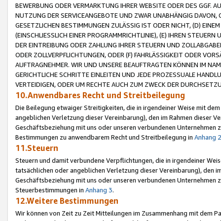
BEWERBUNG ODER VERMARKTUNG IHRER WEBSITE ODER DES GGF. AUF 
NUTZUNG DER SERVICEANGEBOTE UND ZWAR UNABHÄNGIG DAVON, O
GESETZLICHEN BESTIMMUNGEN ZULÄSSIG IST ODER NICHT, (D) EINE
(EINSCHLIESSLICH EINER PROGRAMMRICHTLINIE), (E) IHREN STEUER
DER EINTREIBUNG ODER ZAHLUNG IHRER STEUERN UND ZOLLABGAB
ODER ZOLLVERPFLICHTUNGEN, ODER (F) FAHRLÄSSIGKEIT ODER VORS
AUFTRAGNEHMER. WIR UND UNSERE BEAUFTRAGTEN KÖNNEN IM NAME
GERICHTLICHE SCHRITTE EINLEITEN UND JEDE PROZESSUALE HAND
VERTEIDIGEN, ODER UM RECHTE AUCH ZUM ZWECK DER DURCHSETZU
10.Anwendbares Recht und Streitbeilegung
Die Beilegung etwaiger Streitigkeiten, die in irgendeiner Weise mit de
angeblichen Verletzung dieser Vereinbarung), den im Rahmen dieser Ve
Geschäftsbeziehung mit uns oder unseren verbundenen Unternehmen zu
Bestimmungen zu anwendbarem Recht und Streitbeilegung in
Anhang 
11.Steuern
Steuern und damit verbundene Verpflichtungen, die in irgendeiner Wei
tatsächlichen oder angeblichen Verletzung dieser Vereinbarung), den 
Geschäftsbeziehung mit uns oder unseren verbundenen Unternehmen z
Steuerbestimmungen in
Anhang 3
.
12.Weitere Bestimmungen
Wir können von Zeit zu Zeit Mitteilungen im Zusammenhang mit dem Par