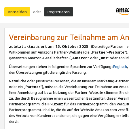
Anmelden
Registrieren
oder
Vereinbarung zur Teilnahme am 
zuletzt aktualisiert am
:
15. Oktober 2025
(Derzeitige Partner - 
Willkommen auf Amazons Partner-Website (die „
Partner-Website
“)
genannten Amazon-Gesellschaften („
Amazon
“ oder „
uns
“ oder ähnli
Übersetzungen stehen in folgenden Sprachen zur Verfügung :
Englisch
,
den Übersetzungen gilt die englische Fassung.
Natürliche oder juristische Personen, die an unserem Marketing-Partn
oder ein „
Partner
“), müssen die Vereinbarung zur Teilnahme am Ama
Ihrer Anmeldung auf bzw. Nutzung der Partner-Website stimmen Sie die
zu, die durch Bezugnahme einen wesentlichen Bestandteil dieser Verei
Partnerprogramm, die IP-Lizenz für das Partnerprogramm, den Vergütu
Partnerprogramm). Inhalte, die du auf der Website Amazon.com veröffe
des Verbots von Kundenrezensionen, die gegen eine Vergütung erstellt, 
durch.