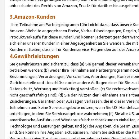
unbeschadet des Rechts von Amazon, Ersatz für darüber hinausgehen
3.Amazon-Kunden
Ihre Teilnahme am Partnerprogramm führt nicht dazu, dass unsere Kun
Amazon-Website angegebenen Preise, Verkaufsbedingungen, Regeln, Ri
Produktverkäufe für diese Kunden und können jederzeit geändert werde
sich einer unserer Kunden in einer Angelegenheit an Sie wenden, die 
Kunden mitteilen, dass er für Kundenservice-Fragen den auf der Ama
4.Gewährleistungen
Sie gewährleisten und sichern zu, dass (a) Sie gemäß dieser Vereinba
betreiben werden; (b) weder Ihre Teilnahme am Partnerprogramm noch d
Bestimmungen, Verordnungen, Vorschriften, Anordnungen, Konzessionen,
Gerichtsurteile und -beschlüsse oder andere Auflagen einer für Sie zu
Datenschutz, Werbung und Marketing) verstoßen; (c) Sie rechtswirksam 
nicht geschäftsfähig sind); (d) Sie den Nutzen der Teilnahme am Partne
Zusicherungen, Garantien oder Aussagen verlassen, die in dieser Verein
teilnehmen und keine Serviceangebote nutzen, wenn Sie US-Handelssa
unterliegen, in dem Sie Serviceangebote wahrnehmen; (f) Sie alle US
amerikanische Ausfuhr- und Wiederausfuhrbeschränkungen einhalten, 
Technologie und Leistungen gelten, und (g) die Angaben, die Sie im 
sind. Sie können Ihre Angaben aktualisieren, indem Sie sich über die 
Wir machen keine Zusicherungen und übernehmen keine Gewährleistun