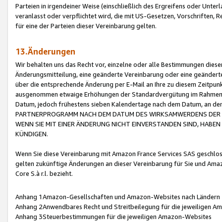
Parteien in irgendeiner Weise (einschließlich des Ergreifens oder Unt
veranlasst oder verpflichtet wird, die mit US-Gesetzen, Vorschriften,
für eine der Parteien dieser Vereinbarung gelten.
13.Änderungen
Wir behalten uns das Recht vor, einzelne oder alle Bestimmungen diese
Änderungsmitteilung, eine geänderte Vereinbarung oder eine geänderte 
über die entsprechende Änderung per E-Mail an Ihre zu diesem Zeitpun
ausgenommen etwaige Erhöhungen der Standardvergütung im Rahmen
Datum, jedoch frühestens sieben Kalendertage nach dem Datum, an de
PARTNERPROGRAMM NACH DEM DATUM DES WIRKSAMWERDENS DER Ä
WENN SIE MIT EINER ÄNDERUNG NICHT EINVERSTANDEN SIND, HABEN S
KÜNDIGEN.
Wenn Sie diese Vereinbarung mit Amazon France Services SAS geschlo
gelten zukünftige Änderungen an dieser Vereinbarung für Sie und Ama
Core S.à r.l. bezieht.
Anhang 1Amazon-Gesellschaften und Amazon-Websites nach Ländern
Anhang 2Anwendbares Recht und Streitbeilegung für die jeweiligen 
Anhang 3Steuerbestimmungen für die jeweiligen Amazon-Websites