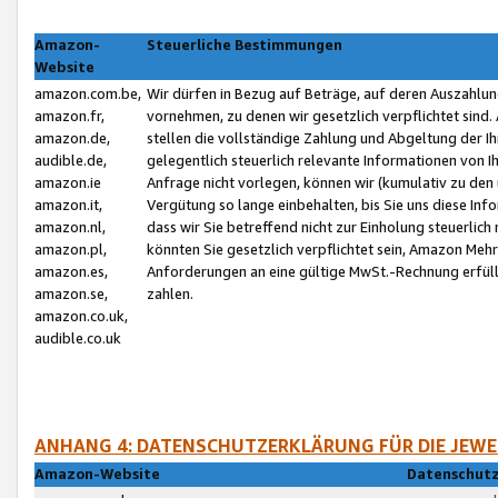
Amazon-
Steuerliche Bestimmungen
Website
amazon.com.be,
Wir dürfen in Bezug auf Beträge, auf deren Auszahlun
amazon.fr,
vornehmen, zu denen wir gesetzlich verpflichtet sind
amazon.de,
stellen die vollständige Zahlung und Abgeltung der 
audible.de,
gelegentlich steuerlich relevante Informationen von I
amazon.ie
Anfrage nicht vorlegen, können wir (kumulativ zu de
amazon.it,
Vergütung so lange einbehalten, bis Sie uns diese Inf
amazon.nl,
dass wir Sie betreffend nicht zur Einholung steuerlich 
amazon.pl,
könnten Sie gesetzlich verpflichtet sein, Amazon Meh
amazon.es,
Anforderungen an eine gültige MwSt.-Rechnung erfüllt
amazon.se,
zahlen.
amazon.co.uk,
audible.co.uk
ANHANG 4: DATENSCHUTZERKLÄRUNG FÜR DIE JEWE
Amazon-Website
Datenschutz