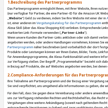
1.Beschreibung des Partnerprogramms
Das Partnerprogramm ermöglicht Ihnen, mit Ihrer Website, Ihren nutzer
(nur verfügbar für Partner, die eine Partner-ID für die Amazon UK We
„
Website
“) Geld zu verdienen, indem Sie Ihre Website mit einer der in
ist, einer anderen im
Vergütungskatalog für das Partnerprogramm
enth
Alexa Skill (über das Alexa Shopping Kit) verlinken. Entsprechende Lin
markierten Link-Formate verwenden („
Partner-Links
“).
Wenn unsere Kunden die Partner-Links anklicken oder sich damit verbi
angeboten werden, oder andere Handlungen vornehmen, können Sie eine
Partnerprogramm
näher beschrieben (und vorbehaltlich der dort festg
Produkte oder Leistungen können wir Ihnen Daten, Bilder, Texte, Linkfo
für Anwendungsprogramme, die Alexa-Funktionalität und weitere Inf
zur Verfügung stellen. Der Begriff „Programminhalte“ bezieht sich dabe
in Bezug auf Produkte, die auf Websites angeboten werden, bei denen 
2.Compliance-Anforderungen für das Partnerprog
Ihre Teilnahme am Partnerprogramm und der Bezug einer Vergütung setz
Sie sind verpflichtet, uns umgehend alle Informationen zu geben, die w
Für den Fall, dass Sie gegen diese Vereinbarung oder andere anwendba
uns zur Verfügung stehenden Rechten und Rechtsbehelfen, das Recht vo
Vergütungen ohne weitere Ankündigung (soweit nach geltendem Recht z
entsprechende Vergütungen zu haben) und zwar unabhängig davon, ob 