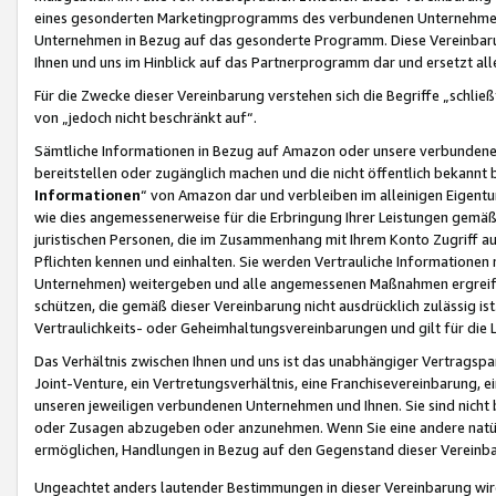
eines gesonderten Marketingprogramms des verbundenen Unternehmens
Unternehmen in Bezug auf das gesonderte Programm. Diese Vereinbarung
Ihnen und uns im Hinblick auf das Partnerprogramm dar und ersetzt al
Für die Zwecke dieser Vereinbarung verstehen sich die Begriffe „schließ
von „jedoch nicht beschränkt auf“.
Sämtliche Informationen in Bezug auf Amazon oder unsere verbunde
bereitstellen oder zugänglich machen und die nicht öffentlich bekannt bz
Informationen
“ von Amazon dar und verbleiben im alleinigen Eigent
wie dies angemessenerweise für die Erbringung Ihrer Leistungen gemäß d
juristischen Personen, die im Zusammenhang mit Ihrem Konto Zugriff au
Pflichten kennen und einhalten. Sie werden Vertrauliche Informationen 
Unternehmen) weitergeben und alle angemessenen Maßnahmen ergreifen
schützen, die gemäß dieser Vereinbarung nicht ausdrücklich zulässig is
Vertraulichkeits- oder Geheimhaltungsvereinbarungen und gilt für die
Das Verhältnis zwischen Ihnen und uns ist das unabhängiger Vertragspa
Joint-Venture, ein Vertretungsverhältnis, eine Franchisevereinbarung, 
unseren jeweiligen verbundenen Unternehmen und Ihnen. Sie sind ni
oder Zusagen abzugeben oder anzunehmen. Wenn Sie eine andere natürli
ermöglichen, Handlungen in Bezug auf den Gegenstand dieser Vereinbar
Ungeachtet anders lautender Bestimmungen in dieser Vereinbarung wird