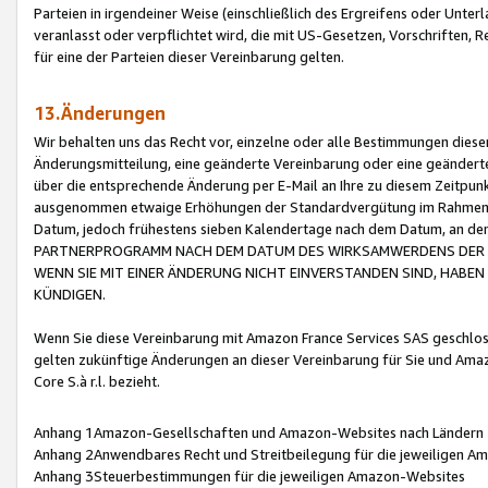
Parteien in irgendeiner Weise (einschließlich des Ergreifens oder Unt
veranlasst oder verpflichtet wird, die mit US-Gesetzen, Vorschriften,
für eine der Parteien dieser Vereinbarung gelten.
13.Änderungen
Wir behalten uns das Recht vor, einzelne oder alle Bestimmungen diese
Änderungsmitteilung, eine geänderte Vereinbarung oder eine geänderte 
über die entsprechende Änderung per E-Mail an Ihre zu diesem Zeitpun
ausgenommen etwaige Erhöhungen der Standardvergütung im Rahmen
Datum, jedoch frühestens sieben Kalendertage nach dem Datum, an de
PARTNERPROGRAMM NACH DEM DATUM DES WIRKSAMWERDENS DER Ä
WENN SIE MIT EINER ÄNDERUNG NICHT EINVERSTANDEN SIND, HABEN S
KÜNDIGEN.
Wenn Sie diese Vereinbarung mit Amazon France Services SAS geschlo
gelten zukünftige Änderungen an dieser Vereinbarung für Sie und Ama
Core S.à r.l. bezieht.
Anhang 1Amazon-Gesellschaften und Amazon-Websites nach Ländern
Anhang 2Anwendbares Recht und Streitbeilegung für die jeweiligen 
Anhang 3Steuerbestimmungen für die jeweiligen Amazon-Websites