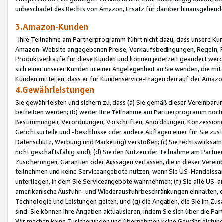
unbeschadet des Rechts von Amazon, Ersatz für darüber hinausgehen
3.Amazon-Kunden
Ihre Teilnahme am Partnerprogramm führt nicht dazu, dass unsere Kun
Amazon-Website angegebenen Preise, Verkaufsbedingungen, Regeln, Ri
Produktverkäufe für diese Kunden und können jederzeit geändert werde
sich einer unserer Kunden in einer Angelegenheit an Sie wenden, die 
Kunden mitteilen, dass er für Kundenservice-Fragen den auf der Ama
4.Gewährleistungen
Sie gewährleisten und sichern zu, dass (a) Sie gemäß dieser Vereinba
betreiben werden; (b) weder Ihre Teilnahme am Partnerprogramm noch d
Bestimmungen, Verordnungen, Vorschriften, Anordnungen, Konzessionen,
Gerichtsurteile und -beschlüsse oder andere Auflagen einer für Sie zu
Datenschutz, Werbung und Marketing) verstoßen; (c) Sie rechtswirksam 
nicht geschäftsfähig sind); (d) Sie den Nutzen der Teilnahme am Partne
Zusicherungen, Garantien oder Aussagen verlassen, die in dieser Verein
teilnehmen und keine Serviceangebote nutzen, wenn Sie US-Handelssa
unterliegen, in dem Sie Serviceangebote wahrnehmen; (f) Sie alle US
amerikanische Ausfuhr- und Wiederausfuhrbeschränkungen einhalten, 
Technologie und Leistungen gelten, und (g) die Angaben, die Sie im 
sind. Sie können Ihre Angaben aktualisieren, indem Sie sich über die 
Wir machen keine Zusicherungen und übernehmen keine Gewährleistun