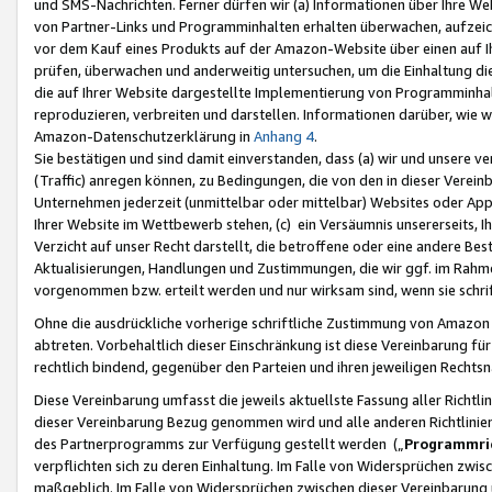
und SMS-Nachrichten. Ferner dürfen wir (a) Informationen über Ihre We
von Partner-Links und Programminhalten erhalten überwachen, aufzei
vor dem Kauf eines Produkts auf der Amazon-Website über einen auf Ih
prüfen, überwachen und anderweitig untersuchen, um die Einhaltung dies
die auf Ihrer Website dargestellte Implementierung von Programminhalt
reproduzieren, verbreiten und darstellen. Informationen darüber, wie w
Amazon-Datenschutzerklärung in
Anhang 4
.
Sie bestätigen und sind damit einverstanden, dass (a) wir und unsere 
(Traffic) anregen können, zu Bedingungen, die von den in dieser Vere
Unternehmen jederzeit (unmittelbar oder mittelbar) Websites oder Appl
Ihrer Website im Wettbewerb stehen, (c) ein Versäumnis unsererseits, I
Verzicht auf unser Recht darstellt, die betroffene oder eine andere B
Aktualisierungen, Handlungen und Zustimmungen, die wir ggf. im Rahme
vorgenommen bzw. erteilt werden und nur wirksam sind, wenn sie schri
Ohne die ausdrückliche vorherige schriftliche Zustimmung von Amazon
abtreten. Vorbehaltlich dieser Einschränkung ist diese Vereinbarung f
rechtlich bindend, gegenüber den Parteien und ihren jeweiligen Rech
Diese Vereinbarung umfasst die jeweils aktuellste Fassung aller Richtli
dieser Vereinbarung Bezug genommen wird und alle anderen Richtlinie
des Partnerprogramms zur Verfügung gestellt werden („
Programmric
verpflichten sich zu deren Einhaltung. Im Falle von Widersprüchen zwi
maßgeblich. Im Falle von Widersprüchen zwischen dieser Vereinbarun