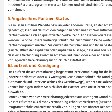
mit dem Partnerprogramm erwarten können, und wir sind nicht für etwa
vornehmen.
5.Angabe Ihres Partner-Status
Sie müssen auf Ihrer Website bzw. an jeder anderen Stelle, an der Am
genehmigt, klar und deutlich den folgenden oder einen im Wesentlichen
Partner verdiene ich an qualifizierten Verkäufen“. Abgesehen von die
werden Sie ohne unsere vorherige schriftliche Zustimmung keine weite
Partnerprogramm machen. Sie dürfen die zwischen uns und Ihnen best
(einschließlich der expliziten oder impliziten Aussage, dass Amazon Si
dass eine Verbindung zwischen Amazon und Ihnen oder einer anderen natü
vorliegenden Vereinbarung ausdrücklich gestattet ist.
6.Laufzeit und Kündigung
Die Laufzeit dieser Vereinbarung beginnt mit Ihrer Anmeldung für die 
jederzeit ordentlich oder aus wichtigem Grund durch schriftliche Kündi
automatisch und unter Ausschluss des Gerichtswegs), wobei eine solch
können kündigen, indem Sie sich über die Partner-Website in Ihrem Ko
auswählen.
Ferner können wir diese Vereinbarung jederzeit aus wichtigem Grund dur
Sie Ihre Pflichten aus dieser Vereinbarung erheblich verletzen; (b) wen
Programmrichtlinien) nicht innerhalb von 7 Tagen nach unserer Benachr
oder Haftungsansprüchen im Zusammenhang mit Ihrer Teilnahme am Pa