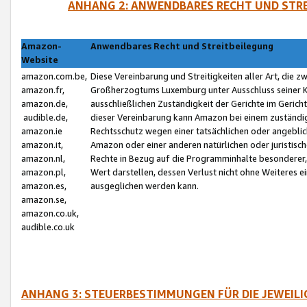
ANHANG 2: ANWENDBARES RECHT UND STRE
Amazon-
Anwendbares Recht und Streitbeilegung
Website
amazon.com.be,
Diese Vereinbarung und Streitigkeiten aller Art, die 
amazon.fr,
Großherzogtums Luxemburg unter Ausschluss seiner Kol
amazon.de,
ausschließlichen Zuständigkeit der Gerichte im Geri
audible.de,
dieser Vereinbarung kann Amazon bei einem zuständig
amazon.ie
Rechtsschutz wegen einer tatsächlichen oder angebli
amazon.it,
Amazon oder einer anderen natürlichen oder juristisc
amazon.nl,
Rechte in Bezug auf die Programminhalte besonderer,
amazon.pl,
Wert darstellen, dessen Verlust nicht ohne Weiteres e
amazon.es,
ausgeglichen werden kann.
amazon.se,
amazon.co.uk,
audible.co.uk
ANHANG 3: STEUERBESTIMMUNGEN FÜR DIE JEWEIL