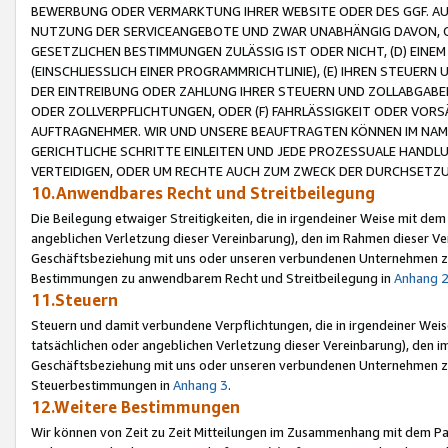
BEWERBUNG ODER VERMARKTUNG IHRER WEBSITE ODER DES GGF. AUF 
NUTZUNG DER SERVICEANGEBOTE UND ZWAR UNABHÄNGIG DAVON, O
GESETZLICHEN BESTIMMUNGEN ZULÄSSIG IST ODER NICHT, (D) EINE
(EINSCHLIESSLICH EINER PROGRAMMRICHTLINIE), (E) IHREN STEUER
DER EINTREIBUNG ODER ZAHLUNG IHRER STEUERN UND ZOLLABGAB
ODER ZOLLVERPFLICHTUNGEN, ODER (F) FAHRLÄSSIGKEIT ODER VORS
AUFTRAGNEHMER. WIR UND UNSERE BEAUFTRAGTEN KÖNNEN IM NAME
GERICHTLICHE SCHRITTE EINLEITEN UND JEDE PROZESSUALE HAND
VERTEIDIGEN, ODER UM RECHTE AUCH ZUM ZWECK DER DURCHSETZU
10.Anwendbares Recht und Streitbeilegung
Die Beilegung etwaiger Streitigkeiten, die in irgendeiner Weise mit de
angeblichen Verletzung dieser Vereinbarung), den im Rahmen dieser Ve
Geschäftsbeziehung mit uns oder unseren verbundenen Unternehmen zu
Bestimmungen zu anwendbarem Recht und Streitbeilegung in
Anhang 
11.Steuern
Steuern und damit verbundene Verpflichtungen, die in irgendeiner Wei
tatsächlichen oder angeblichen Verletzung dieser Vereinbarung), den 
Geschäftsbeziehung mit uns oder unseren verbundenen Unternehmen z
Steuerbestimmungen in
Anhang 3
.
12.Weitere Bestimmungen
Wir können von Zeit zu Zeit Mitteilungen im Zusammenhang mit dem Par