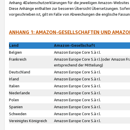
Anhang 4Datenschutzerklärungen für die jeweiligen Amazon-Websites
Diese Anhänge enthalten zur besseren Übersicht Übersetzungen. Sofe
vorgeschrieben ist, gilt im Falle von Abweichungen die englische Fass
ANHANG 1: AMAZON-GESELLSCHAFTEN UND AMAZO
Land
Amazon-Gesellschaft
Belgien
Amazon Europe Core S.à r.l.
Frankreich
Amazon Europe Core S.à r.l.(oder Amazon Fr
entsprechend der Mitteilung)
Deutschland
Amazon Europe Core S.à r.l.
Irland
Amazon Europe Core S.à r.l.
Italien
Amazon Europe Core S.à r.l.
Niederlande
Amazon Europe Core S.à r.l.
Polen
Amazon Europe Core S.à r.l.
Spanien
Amazon Europe Core S.à r.l.
Schweden
Amazon Europe Core S.à r.l.
Vereinigtes Königreich
Amazon Europe Core S.à r.l.