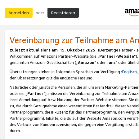
Anmelden
Registrieren
oder
Vereinbarung zur Teilnahme am 
zuletzt aktualisiert am
:
15. Oktober 2025
(Derzeitige Partner - 
Willkommen auf Amazons Partner-Website (die „
Partner-Website
“)
genannten Amazon-Gesellschaften („
Amazon
“ oder „
uns
“ oder ähnli
Übersetzungen stehen in folgenden Sprachen zur Verfügung :
Englisch
,
den Übersetzungen gilt die englische Fassung.
Natürliche oder juristische Personen, die an unserem Marketing-Partn
oder ein „
Partner
“), müssen die Vereinbarung zur Teilnahme am Ama
Ihrer Anmeldung auf bzw. Nutzung der Partner-Website stimmen Sie die
zu, die durch Bezugnahme einen wesentlichen Bestandteil dieser Verei
Partnerprogramm, die IP-Lizenz für das Partnerprogramm, den Vergütu
Partnerprogramm). Inhalte, die du auf der Website Amazon.com veröffe
des Verbots von Kundenrezensionen, die gegen eine Vergütung erstellt, 
durch.