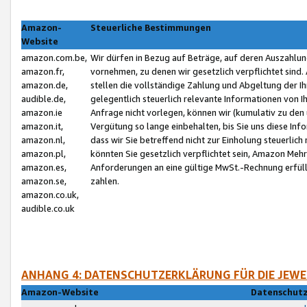
Amazon-
Steuerliche Bestimmungen
Website
amazon.com.be,
Wir dürfen in Bezug auf Beträge, auf deren Auszahlun
amazon.fr,
vornehmen, zu denen wir gesetzlich verpflichtet sind
amazon.de,
stellen die vollständige Zahlung und Abgeltung der 
audible.de,
gelegentlich steuerlich relevante Informationen von I
amazon.ie
Anfrage nicht vorlegen, können wir (kumulativ zu de
amazon.it,
Vergütung so lange einbehalten, bis Sie uns diese Inf
amazon.nl,
dass wir Sie betreffend nicht zur Einholung steuerlich 
amazon.pl,
könnten Sie gesetzlich verpflichtet sein, Amazon Meh
amazon.es,
Anforderungen an eine gültige MwSt.-Rechnung erfüllt
amazon.se,
zahlen.
amazon.co.uk,
audible.co.uk
ANHANG 4: DATENSCHUTZERKLÄRUNG FÜR DIE JEWE
Amazon-Website
Datenschutz