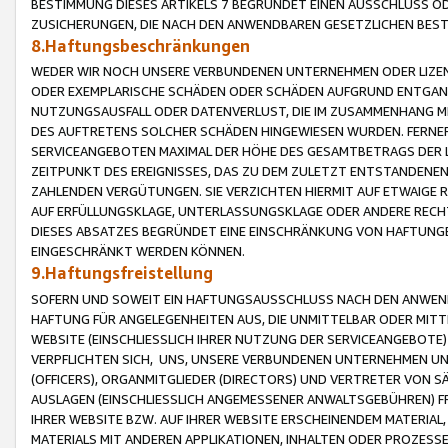
BESTIMMUNG DIESES ARTIKELS 7 BEGRÜNDET EINEN AUSSCHLUSS 
ZUSICHERUNGEN, DIE NACH DEN ANWENDBAREN GESETZLICHEN BE
8.Haftungsbeschränkungen
WEDER WIR NOCH UNSERE VERBUNDENEN UNTERNEHMEN ODER LIZEN
ODER EXEMPLARISCHE SCHÄDEN ODER SCHÄDEN AUFGRUND ENTGANG
NUTZUNGSAUSFALL ODER DATENVERLUST, DIE IM ZUSAMMENHANG MI
DES AUFTRETENS SOLCHER SCHÄDEN HINGEWIESEN WURDEN. FERN
SERVICEANGEBOTEN MAXIMAL DER HÖHE DES GESAMTBETRAGS DER 
ZEITPUNKT DES EREIGNISSES, DAS ZU DEM ZULETZT ENTSTANDENE
ZAHLENDEN VERGÜTUNGEN. SIE VERZICHTEN HIERMIT AUF ETWAIGE 
AUF ERFÜLLUNGSKLAGE, UNTERLASSUNGSKLAGE ODER ANDERE RECHT
DIESES ABSATZES BEGRÜNDET EINE EINSCHRÄNKUNG VON HAFTUNG
EINGESCHRÄNKT WERDEN KÖNNEN.
9.Haftungsfreistellung
SOFERN UND SOWEIT EIN HAFTUNGSAUSSCHLUSS NACH DEN ANWENDB
HAFTUNG FÜR ANGELEGENHEITEN AUS, DIE UNMITTELBAR ODER MITT
WEBSITE (EINSCHLIESSLICH IHRER NUTZUNG DER SERVICEANGEBOTE)
VERPFLICHTEN SICH, UNS, UNSERE VERBUNDENEN UNTERNEHMEN UN
(OFFICERS), ORGANMITGLIEDER (DIRECTORS) UND VERTRETER VON 
AUSLAGEN (EINSCHLIESSLICH ANGEMESSENER ANWALTSGEBÜHREN) FR
IHRER WEBSITE BZW. AUF IHRER WEBSITE ERSCHEINENDEM MATERIAL
MATERIALS MIT ANDEREN APPLIKATIONEN, INHALTEN ODER PROZESSE