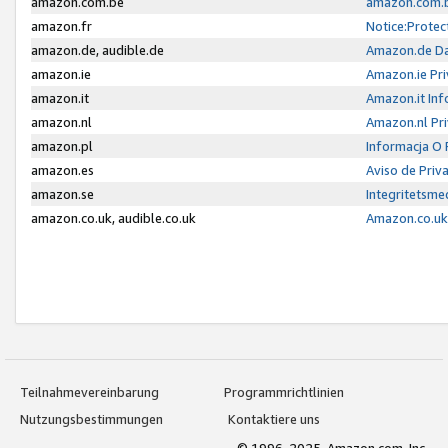
amazon.com.be
amazon.com.b
amazon.fr
Notice:Protec
amazon.de, audible.de
Amazon.de Da
amazon.ie
Amazon.ie Pri
amazon.it
Amazon.it Inf
amazon.nl
Amazon.nl Pri
amazon.pl
Informacja O
amazon.es
Aviso de Priv
amazon.se
Integritetsm
amazon.co.uk, audible.co.uk
Amazon.co.uk 
Teilnahmevereinbarung
Programmrichtlinien
Nutzungsbestimmungen
Kontaktiere uns