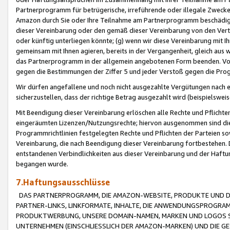
Partnerprogramm für betrügerische, irreführende oder illegale Zwecke
Amazon durch Sie oder Ihre Teilnahme am Partnerprogramm beschädig
dieser Vereinbarung oder den gemäß dieser Vereinbarung von den Vertr
oder künftig unterliegen könnte; (g) wenn wir diese Vereinbarung mit I
gemeinsam mit Ihnen agieren, bereits in der Vergangenheit, gleich aus
das Partnerprogramm in der allgemein angebotenen Form beenden. Vors
gegen die Bestimmungen der Ziffer 5 und jeder Verstoß gegen die Prog
Wir dürfen angefallene und noch nicht ausgezahlte Vergütungen nach 
sicherzustellen, dass der richtige Betrag ausgezahlt wird (beispielsw
Mit Beendigung dieser Vereinbarung erlöschen alle Rechte und Pflichte
eingeräumten Lizenzen/Nutzungsrechte; hiervon ausgenommen sind die in 
Programmrichtlinien festgelegten Rechte und Pflichten der Parteien sow
Vereinbarung, die nach Beendigung dieser Vereinbarung fortbestehen. D
entstandenen Verbindlichkeiten aus dieser Vereinbarung und der Haft
begangen wurde.
7.Haftungsausschlüsse
DAS PARTNERPROGRAMM, DIE AMAZON-WEBSITE, PRODUKTE UND DI
PARTNER-LINKS, LINKFORMATE, INHALTE, DIE ANWENDUNGSPROGR
PRODUKTWERBUNG, UNSERE DOMAIN-NAMEN, MARKEN UND LOGOS S
UNTERNEHMEN (EINSCHLIESSLICH DER AMAZON-MARKEN) UND DIE GE