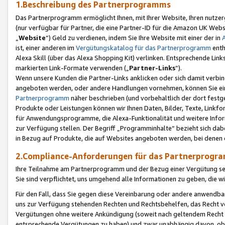
1.Beschreibung des Partnerprogramms
Das Partnerprogramm ermöglicht Ihnen, mit Ihrer Website, Ihren nutzer
(nur verfügbar für Partner, die eine Partner-ID für die Amazon UK We
„
Website
“) Geld zu verdienen, indem Sie Ihre Website mit einer der in
ist, einer anderen im
Vergütungskatalog für das Partnerprogramm
enth
Alexa Skill (über das Alexa Shopping Kit) verlinken. Entsprechende Lin
markierten Link-Formate verwenden („
Partner-Links
“).
Wenn unsere Kunden die Partner-Links anklicken oder sich damit verbi
angeboten werden, oder andere Handlungen vornehmen, können Sie eine
Partnerprogramm
näher beschrieben (und vorbehaltlich der dort festg
Produkte oder Leistungen können wir Ihnen Daten, Bilder, Texte, Linkfo
für Anwendungsprogramme, die Alexa-Funktionalität und weitere Inf
zur Verfügung stellen. Der Begriff „Programminhalte“ bezieht sich dabe
in Bezug auf Produkte, die auf Websites angeboten werden, bei denen 
2.Compliance-Anforderungen für das Partnerprog
Ihre Teilnahme am Partnerprogramm und der Bezug einer Vergütung setz
Sie sind verpflichtet, uns umgehend alle Informationen zu geben, die w
Für den Fall, dass Sie gegen diese Vereinbarung oder andere anwendba
uns zur Verfügung stehenden Rechten und Rechtsbehelfen, das Recht vo
Vergütungen ohne weitere Ankündigung (soweit nach geltendem Recht z
entsprechende Vergütungen zu haben) und zwar unabhängig davon, ob 