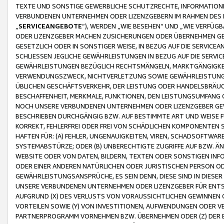
TEXTE UND SONSTIGE GEWERBLICHE SCHUTZRECHTE, INFORMATIONE
VERBUNDENEN UNTERNEHMEN ODER LIZENZGEBERN IM RAHMEN DES
„
SERVICEANGEBOTE
“), WERDEN „WIE BESEHEN“ UND „WIE VERFÜ
ODER LIZENZGEBER MACHEN ZUSICHERUNGEN ODER ÜBERNEHMEN GEW
GESETZLICH ODER IN SONSTIGER WEISE, IN BEZUG AUF DIE SERVI
SCHLIESSEN JEGLICHE GEWÄHRLEISTUNGEN IN BEZUG AUF DIE SERVI
GEWÄHRLEISTUNGEN BEZÜGLICH RECHTSMÄNGELN, MARKTGÄNGIGKEIT
VERWENDUNGSZWECK, NICHTVERLETZUNG SOWIE GEWÄHRLEISTUNGEN 
ÜBLICHEN GESCHÄFTSVERKEHR, DER LEISTUNG ODER HANDELSBRÄUCH
BESCHAFFENHEIT, MERKMALE, FUNKTIONEN, DEN LEISTUNGSUMFANG 
NOCH UNSERE VERBUNDENEN UNTERNEHMEN ODER LIZENZGEBER GEWÄ
BESCHRIEBEN DURCHGÄNGIG BZW. AUF BESTIMMTE ART UND WEISE
KORREKT, FEHLERFREI ODER FREI VON SCHÄDLICHEN KOMPONENTEN
HAFTEN FÜR: (A) FEHLER, UNGENAUIGKEITEN, VIREN, SCHADSOFTW
SYSTEMABSTÜRZE; ODER (B) UNBERECHTIGTE ZUGRIFFE AUF BZW. 
WEBSITE ODER VON DATEN, BILDERN, TEXTEN ODER SONSTIGEN INF
ODER EINER ANDEREN NATÜRLICHEN ODER JURISTISCHEN PERSON OD
GEWÄHRLEISTUNGSANSPRÜCHE, ES SEIN DENN, DIESE SIND IN DIES
UNSERE VERBUNDENEN UNTERNEHMEN ODER LIZENZGEBER FÜR EN
AUFGRUND (X) DES VERLUSTS VON VORAUSSICHTLICHEN GEWINNEN
VORTEILEN SOWIE (Y) VON INVESTITIONEN, AUFWENDUNGEN ODER VE
PARTNERPROGRAMM VORNEHMEN BZW. ÜBERNEHMEN ODER (Z) DER 