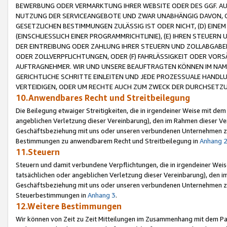
BEWERBUNG ODER VERMARKTUNG IHRER WEBSITE ODER DES GGF. AUF 
NUTZUNG DER SERVICEANGEBOTE UND ZWAR UNABHÄNGIG DAVON, O
GESETZLICHEN BESTIMMUNGEN ZULÄSSIG IST ODER NICHT, (D) EINE
(EINSCHLIESSLICH EINER PROGRAMMRICHTLINIE), (E) IHREN STEUER
DER EINTREIBUNG ODER ZAHLUNG IHRER STEUERN UND ZOLLABGAB
ODER ZOLLVERPFLICHTUNGEN, ODER (F) FAHRLÄSSIGKEIT ODER VORS
AUFTRAGNEHMER. WIR UND UNSERE BEAUFTRAGTEN KÖNNEN IM NAME
GERICHTLICHE SCHRITTE EINLEITEN UND JEDE PROZESSUALE HAND
VERTEIDIGEN, ODER UM RECHTE AUCH ZUM ZWECK DER DURCHSETZU
10.Anwendbares Recht und Streitbeilegung
Die Beilegung etwaiger Streitigkeiten, die in irgendeiner Weise mit de
angeblichen Verletzung dieser Vereinbarung), den im Rahmen dieser Ve
Geschäftsbeziehung mit uns oder unseren verbundenen Unternehmen zu
Bestimmungen zu anwendbarem Recht und Streitbeilegung in
Anhang 
11.Steuern
Steuern und damit verbundene Verpflichtungen, die in irgendeiner Wei
tatsächlichen oder angeblichen Verletzung dieser Vereinbarung), den 
Geschäftsbeziehung mit uns oder unseren verbundenen Unternehmen z
Steuerbestimmungen in
Anhang 3
.
12.Weitere Bestimmungen
Wir können von Zeit zu Zeit Mitteilungen im Zusammenhang mit dem Par