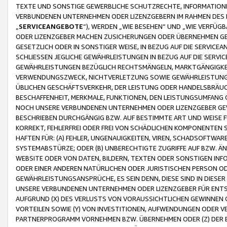
TEXTE UND SONSTIGE GEWERBLICHE SCHUTZRECHTE, INFORMATIONE
VERBUNDENEN UNTERNEHMEN ODER LIZENZGEBERN IM RAHMEN DES
„
SERVICEANGEBOTE
“), WERDEN „WIE BESEHEN“ UND „WIE VERFÜ
ODER LIZENZGEBER MACHEN ZUSICHERUNGEN ODER ÜBERNEHMEN GEW
GESETZLICH ODER IN SONSTIGER WEISE, IN BEZUG AUF DIE SERVI
SCHLIESSEN JEGLICHE GEWÄHRLEISTUNGEN IN BEZUG AUF DIE SERVI
GEWÄHRLEISTUNGEN BEZÜGLICH RECHTSMÄNGELN, MARKTGÄNGIGKEIT
VERWENDUNGSZWECK, NICHTVERLETZUNG SOWIE GEWÄHRLEISTUNGEN 
ÜBLICHEN GESCHÄFTSVERKEHR, DER LEISTUNG ODER HANDELSBRÄUCH
BESCHAFFENHEIT, MERKMALE, FUNKTIONEN, DEN LEISTUNGSUMFANG 
NOCH UNSERE VERBUNDENEN UNTERNEHMEN ODER LIZENZGEBER GEWÄ
BESCHRIEBEN DURCHGÄNGIG BZW. AUF BESTIMMTE ART UND WEISE
KORREKT, FEHLERFREI ODER FREI VON SCHÄDLICHEN KOMPONENTEN
HAFTEN FÜR: (A) FEHLER, UNGENAUIGKEITEN, VIREN, SCHADSOFTW
SYSTEMABSTÜRZE; ODER (B) UNBERECHTIGTE ZUGRIFFE AUF BZW. 
WEBSITE ODER VON DATEN, BILDERN, TEXTEN ODER SONSTIGEN INF
ODER EINER ANDEREN NATÜRLICHEN ODER JURISTISCHEN PERSON OD
GEWÄHRLEISTUNGSANSPRÜCHE, ES SEIN DENN, DIESE SIND IN DIES
UNSERE VERBUNDENEN UNTERNEHMEN ODER LIZENZGEBER FÜR EN
AUFGRUND (X) DES VERLUSTS VON VORAUSSICHTLICHEN GEWINNEN
VORTEILEN SOWIE (Y) VON INVESTITIONEN, AUFWENDUNGEN ODER VE
PARTNERPROGRAMM VORNEHMEN BZW. ÜBERNEHMEN ODER (Z) DER 