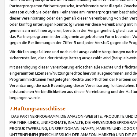
Partnerprogramm für betrügerische, irreführende oder illegale Zwecke
Amazon durch Sie oder Ihre Teilnahme am Partnerprogramm beschädig
dieser Vereinbarung oder den gemäß dieser Vereinbarung von den Vertr
oder künftig unterliegen könnte; (g) wenn wir diese Vereinbarung mit I
gemeinsam mit Ihnen agieren, bereits in der Vergangenheit, gleich aus
das Partnerprogramm in der allgemein angebotenen Form beenden. Vors
gegen die Bestimmungen der Ziffer 5 und jeder Verstoß gegen die Prog
Wir dürfen angefallene und noch nicht ausgezahlte Vergütungen nach 
sicherzustellen, dass der richtige Betrag ausgezahlt wird (beispielsw
Mit Beendigung dieser Vereinbarung erlöschen alle Rechte und Pflichte
eingeräumten Lizenzen/Nutzungsrechte; hiervon ausgenommen sind die in 
Programmrichtlinien festgelegten Rechte und Pflichten der Parteien sow
Vereinbarung, die nach Beendigung dieser Vereinbarung fortbestehen. D
entstandenen Verbindlichkeiten aus dieser Vereinbarung und der Haft
begangen wurde.
7.Haftungsausschlüsse
DAS PARTNERPROGRAMM, DIE AMAZON-WEBSITE, PRODUKTE UND DI
PARTNER-LINKS, LINKFORMATE, INHALTE, DIE ANWENDUNGSPROGR
PRODUKTWERBUNG, UNSERE DOMAIN-NAMEN, MARKEN UND LOGOS S
UNTERNEHMEN (EINSCHLIESSLICH DER AMAZON-MARKEN) UND DIE GE