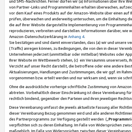
und SMS-Nachrichten. Ferner dürfen wir (a) Informationen über Ihre We
von Partner-Links und Programminhalten erhalten überwachen, aufzei
vor dem Kauf eines Produkts auf der Amazon-Website über einen auf Ih
prüfen, überwachen und anderweitig untersuchen, um die Einhaltung dies
die auf Ihrer Website dargestellte Implementierung von Programminhalt
reproduzieren, verbreiten und darstellen. Informationen darüber, wie w
Amazon-Datenschutzerklärung in
Anhang 4
.
Sie bestätigen und sind damit einverstanden, dass (a) wir und unsere 
(Traffic) anregen können, zu Bedingungen, die von den in dieser Vere
Unternehmen jederzeit (unmittelbar oder mittelbar) Websites oder Appl
Ihrer Website im Wettbewerb stehen, (c) ein Versäumnis unsererseits, I
Verzicht auf unser Recht darstellt, die betroffene oder eine andere B
Aktualisierungen, Handlungen und Zustimmungen, die wir ggf. im Rahme
vorgenommen bzw. erteilt werden und nur wirksam sind, wenn sie schri
Ohne die ausdrückliche vorherige schriftliche Zustimmung von Amazon
abtreten. Vorbehaltlich dieser Einschränkung ist diese Vereinbarung f
rechtlich bindend, gegenüber den Parteien und ihren jeweiligen Rech
Diese Vereinbarung umfasst die jeweils aktuellste Fassung aller Richtli
dieser Vereinbarung Bezug genommen wird und alle anderen Richtlinie
des Partnerprogramms zur Verfügung gestellt werden („
Programmric
verpflichten sich zu deren Einhaltung. Im Falle von Widersprüchen zwi
maßgeblich. Im Falle von Widersprüchen zwischen dieser Vereinbarun