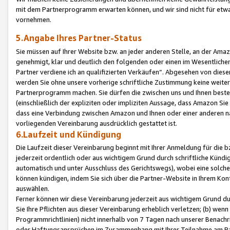
mit dem Partnerprogramm erwarten können, und wir sind nicht für etwa
vornehmen.
5.Angabe Ihres Partner-Status
Sie müssen auf Ihrer Website bzw. an jeder anderen Stelle, an der Am
genehmigt, klar und deutlich den folgenden oder einen im Wesentlichen
Partner verdiene ich an qualifizierten Verkäufen“. Abgesehen von die
werden Sie ohne unsere vorherige schriftliche Zustimmung keine weite
Partnerprogramm machen. Sie dürfen die zwischen uns und Ihnen best
(einschließlich der expliziten oder impliziten Aussage, dass Amazon Si
dass eine Verbindung zwischen Amazon und Ihnen oder einer anderen natü
vorliegenden Vereinbarung ausdrücklich gestattet ist.
6.Laufzeit und Kündigung
Die Laufzeit dieser Vereinbarung beginnt mit Ihrer Anmeldung für die 
jederzeit ordentlich oder aus wichtigem Grund durch schriftliche Kündi
automatisch und unter Ausschluss des Gerichtswegs), wobei eine solch
können kündigen, indem Sie sich über die Partner-Website in Ihrem Ko
auswählen.
Ferner können wir diese Vereinbarung jederzeit aus wichtigem Grund dur
Sie Ihre Pflichten aus dieser Vereinbarung erheblich verletzen; (b) wen
Programmrichtlinien) nicht innerhalb von 7 Tagen nach unserer Benachr
oder Haftungsansprüchen im Zusammenhang mit Ihrer Teilnahme am Pa