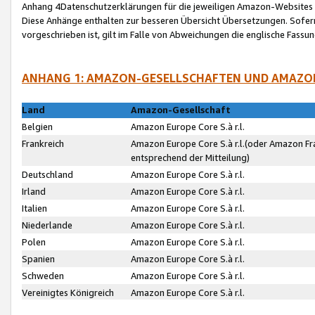
Anhang 4Datenschutzerklärungen für die jeweiligen Amazon-Websites
Diese Anhänge enthalten zur besseren Übersicht Übersetzungen. Sofe
vorgeschrieben ist, gilt im Falle von Abweichungen die englische Fass
ANHANG 1: AMAZON-GESELLSCHAFTEN UND AMAZO
Land
Amazon-Gesellschaft
Belgien
Amazon Europe Core S.à r.l.
Frankreich
Amazon Europe Core S.à r.l.(oder Amazon Fr
entsprechend der Mitteilung)
Deutschland
Amazon Europe Core S.à r.l.
Irland
Amazon Europe Core S.à r.l.
Italien
Amazon Europe Core S.à r.l.
Niederlande
Amazon Europe Core S.à r.l.
Polen
Amazon Europe Core S.à r.l.
Spanien
Amazon Europe Core S.à r.l.
Schweden
Amazon Europe Core S.à r.l.
Vereinigtes Königreich
Amazon Europe Core S.à r.l.