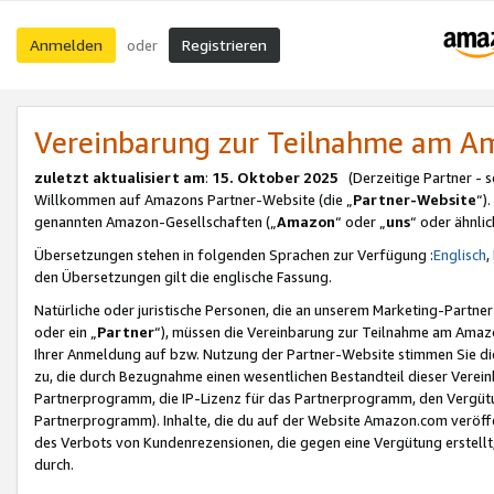
Anmelden
Registrieren
oder
Vereinbarung zur Teilnahme am 
zuletzt aktualisiert am
:
15. Oktober 2025
(Derzeitige Partner - 
Willkommen auf Amazons Partner-Website (die „
Partner-Website
“)
genannten Amazon-Gesellschaften („
Amazon
“ oder „
uns
“ oder ähnli
Übersetzungen stehen in folgenden Sprachen zur Verfügung :
Englisch
,
den Übersetzungen gilt die englische Fassung.
Natürliche oder juristische Personen, die an unserem Marketing-Partn
oder ein „
Partner
“), müssen die Vereinbarung zur Teilnahme am Ama
Ihrer Anmeldung auf bzw. Nutzung der Partner-Website stimmen Sie die
zu, die durch Bezugnahme einen wesentlichen Bestandteil dieser Verei
Partnerprogramm, die IP-Lizenz für das Partnerprogramm, den Vergütu
Partnerprogramm). Inhalte, die du auf der Website Amazon.com veröffe
des Verbots von Kundenrezensionen, die gegen eine Vergütung erstellt, 
durch.