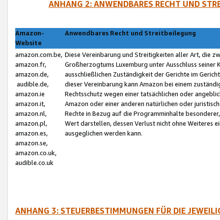
ANHANG 2: ANWENDBARES RECHT UND STRE
Amazon-
Anwendbares Recht und Streitbeilegung
Website
amazon.com.be,
Diese Vereinbarung und Streitigkeiten aller Art, die 
amazon.fr,
Großherzogtums Luxemburg unter Ausschluss seiner Kol
amazon.de,
ausschließlichen Zuständigkeit der Gerichte im Geri
audible.de,
dieser Vereinbarung kann Amazon bei einem zuständig
amazon.ie
Rechtsschutz wegen einer tatsächlichen oder angebli
amazon.it,
Amazon oder einer anderen natürlichen oder juristisc
amazon.nl,
Rechte in Bezug auf die Programminhalte besonderer,
amazon.pl,
Wert darstellen, dessen Verlust nicht ohne Weiteres e
amazon.es,
ausgeglichen werden kann.
amazon.se,
amazon.co.uk,
audible.co.uk
ANHANG 3: STEUERBESTIMMUNGEN FÜR DIE JEWEIL