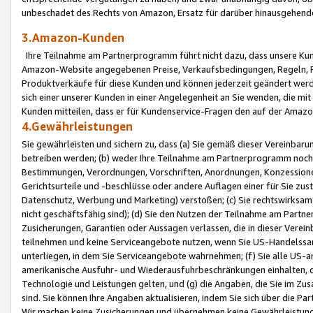
unbeschadet des Rechts von Amazon, Ersatz für darüber hinausgehen
3.Amazon-Kunden
Ihre Teilnahme am Partnerprogramm führt nicht dazu, dass unsere Kun
Amazon-Website angegebenen Preise, Verkaufsbedingungen, Regeln, Ri
Produktverkäufe für diese Kunden und können jederzeit geändert werde
sich einer unserer Kunden in einer Angelegenheit an Sie wenden, die 
Kunden mitteilen, dass er für Kundenservice-Fragen den auf der Ama
4.Gewährleistungen
Sie gewährleisten und sichern zu, dass (a) Sie gemäß dieser Vereinba
betreiben werden; (b) weder Ihre Teilnahme am Partnerprogramm noch d
Bestimmungen, Verordnungen, Vorschriften, Anordnungen, Konzessionen,
Gerichtsurteile und -beschlüsse oder andere Auflagen einer für Sie zu
Datenschutz, Werbung und Marketing) verstoßen; (c) Sie rechtswirksam 
nicht geschäftsfähig sind); (d) Sie den Nutzen der Teilnahme am Partne
Zusicherungen, Garantien oder Aussagen verlassen, die in dieser Verein
teilnehmen und keine Serviceangebote nutzen, wenn Sie US-Handelssa
unterliegen, in dem Sie Serviceangebote wahrnehmen; (f) Sie alle US
amerikanische Ausfuhr- und Wiederausfuhrbeschränkungen einhalten, 
Technologie und Leistungen gelten, und (g) die Angaben, die Sie im 
sind. Sie können Ihre Angaben aktualisieren, indem Sie sich über die 
Wir machen keine Zusicherungen und übernehmen keine Gewährleistun