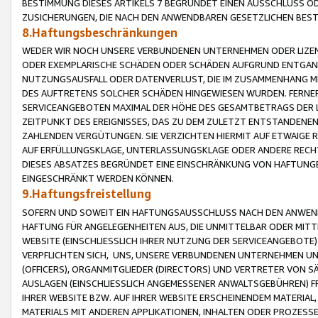
BESTIMMUNG DIESES ARTIKELS 7 BEGRÜNDET EINEN AUSSCHLUSS 
ZUSICHERUNGEN, DIE NACH DEN ANWENDBAREN GESETZLICHEN BE
8.Haftungsbeschränkungen
WEDER WIR NOCH UNSERE VERBUNDENEN UNTERNEHMEN ODER LIZEN
ODER EXEMPLARISCHE SCHÄDEN ODER SCHÄDEN AUFGRUND ENTGANG
NUTZUNGSAUSFALL ODER DATENVERLUST, DIE IM ZUSAMMENHANG MI
DES AUFTRETENS SOLCHER SCHÄDEN HINGEWIESEN WURDEN. FERN
SERVICEANGEBOTEN MAXIMAL DER HÖHE DES GESAMTBETRAGS DER 
ZEITPUNKT DES EREIGNISSES, DAS ZU DEM ZULETZT ENTSTANDENE
ZAHLENDEN VERGÜTUNGEN. SIE VERZICHTEN HIERMIT AUF ETWAIGE 
AUF ERFÜLLUNGSKLAGE, UNTERLASSUNGSKLAGE ODER ANDERE RECHT
DIESES ABSATZES BEGRÜNDET EINE EINSCHRÄNKUNG VON HAFTUNG
EINGESCHRÄNKT WERDEN KÖNNEN.
9.Haftungsfreistellung
SOFERN UND SOWEIT EIN HAFTUNGSAUSSCHLUSS NACH DEN ANWENDB
HAFTUNG FÜR ANGELEGENHEITEN AUS, DIE UNMITTELBAR ODER MITT
WEBSITE (EINSCHLIESSLICH IHRER NUTZUNG DER SERVICEANGEBOTE)
VERPFLICHTEN SICH, UNS, UNSERE VERBUNDENEN UNTERNEHMEN UN
(OFFICERS), ORGANMITGLIEDER (DIRECTORS) UND VERTRETER VON 
AUSLAGEN (EINSCHLIESSLICH ANGEMESSENER ANWALTSGEBÜHREN) FR
IHRER WEBSITE BZW. AUF IHRER WEBSITE ERSCHEINENDEM MATERIAL
MATERIALS MIT ANDEREN APPLIKATIONEN, INHALTEN ODER PROZESSE