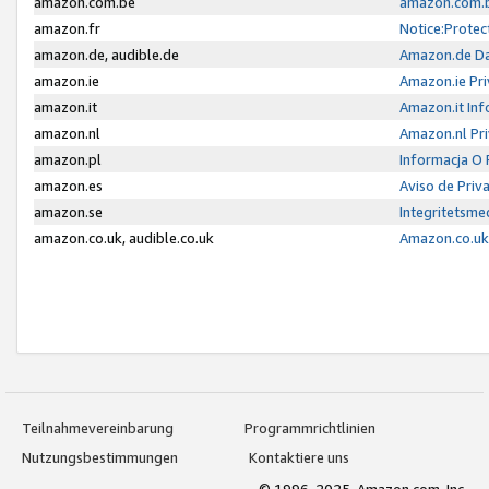
amazon.com.be
amazon.com.b
amazon.fr
Notice:Protec
amazon.de, audible.de
Amazon.de Da
amazon.ie
Amazon.ie Pri
amazon.it
Amazon.it Inf
amazon.nl
Amazon.nl Pri
amazon.pl
Informacja O
amazon.es
Aviso de Priv
amazon.se
Integritetsm
amazon.co.uk, audible.co.uk
Amazon.co.uk 
Teilnahmevereinbarung
Programmrichtlinien
Nutzungsbestimmungen
Kontaktiere uns