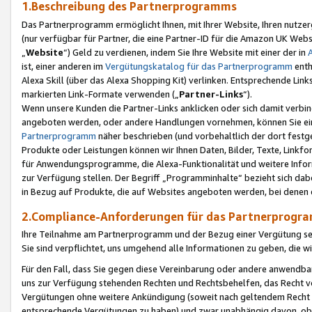
1.Beschreibung des Partnerprogramms
Das Partnerprogramm ermöglicht Ihnen, mit Ihrer Website, Ihren nutzer
(nur verfügbar für Partner, die eine Partner-ID für die Amazon UK We
„
Website
“) Geld zu verdienen, indem Sie Ihre Website mit einer der in
ist, einer anderen im
Vergütungskatalog für das Partnerprogramm
enth
Alexa Skill (über das Alexa Shopping Kit) verlinken. Entsprechende Lin
markierten Link-Formate verwenden („
Partner-Links
“).
Wenn unsere Kunden die Partner-Links anklicken oder sich damit verbi
angeboten werden, oder andere Handlungen vornehmen, können Sie eine
Partnerprogramm
näher beschrieben (und vorbehaltlich der dort festg
Produkte oder Leistungen können wir Ihnen Daten, Bilder, Texte, Linkfo
für Anwendungsprogramme, die Alexa-Funktionalität und weitere Inf
zur Verfügung stellen. Der Begriff „Programminhalte“ bezieht sich dabe
in Bezug auf Produkte, die auf Websites angeboten werden, bei denen 
2.Compliance-Anforderungen für das Partnerprog
Ihre Teilnahme am Partnerprogramm und der Bezug einer Vergütung setz
Sie sind verpflichtet, uns umgehend alle Informationen zu geben, die w
Für den Fall, dass Sie gegen diese Vereinbarung oder andere anwendba
uns zur Verfügung stehenden Rechten und Rechtsbehelfen, das Recht vo
Vergütungen ohne weitere Ankündigung (soweit nach geltendem Recht z
entsprechende Vergütungen zu haben) und zwar unabhängig davon, ob 