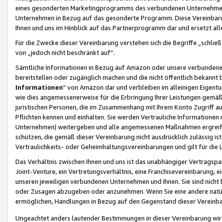
eines gesonderten Marketingprogramms des verbundenen Unternehmens
Unternehmen in Bezug auf das gesonderte Programm. Diese Vereinbarung
Ihnen und uns im Hinblick auf das Partnerprogramm dar und ersetzt al
Für die Zwecke dieser Vereinbarung verstehen sich die Begriffe „schließ
von „jedoch nicht beschränkt auf“.
Sämtliche Informationen in Bezug auf Amazon oder unsere verbunde
bereitstellen oder zugänglich machen und die nicht öffentlich bekannt bz
Informationen
“ von Amazon dar und verbleiben im alleinigen Eigent
wie dies angemessenerweise für die Erbringung Ihrer Leistungen gemäß d
juristischen Personen, die im Zusammenhang mit Ihrem Konto Zugriff au
Pflichten kennen und einhalten. Sie werden Vertrauliche Informationen 
Unternehmen) weitergeben und alle angemessenen Maßnahmen ergreifen
schützen, die gemäß dieser Vereinbarung nicht ausdrücklich zulässig is
Vertraulichkeits- oder Geheimhaltungsvereinbarungen und gilt für die
Das Verhältnis zwischen Ihnen und uns ist das unabhängiger Vertragspa
Joint-Venture, ein Vertretungsverhältnis, eine Franchisevereinbarung, 
unseren jeweiligen verbundenen Unternehmen und Ihnen. Sie sind ni
oder Zusagen abzugeben oder anzunehmen. Wenn Sie eine andere natürli
ermöglichen, Handlungen in Bezug auf den Gegenstand dieser Vereinbar
Ungeachtet anders lautender Bestimmungen in dieser Vereinbarung wird