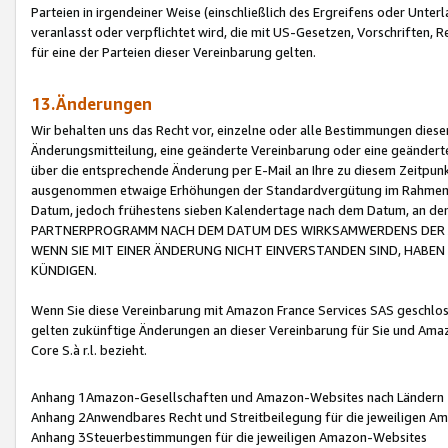
Parteien in irgendeiner Weise (einschließlich des Ergreifens oder Unt
veranlasst oder verpflichtet wird, die mit US-Gesetzen, Vorschriften,
für eine der Parteien dieser Vereinbarung gelten.
13.Änderungen
Wir behalten uns das Recht vor, einzelne oder alle Bestimmungen diese
Änderungsmitteilung, eine geänderte Vereinbarung oder eine geänderte 
über die entsprechende Änderung per E-Mail an Ihre zu diesem Zeitpun
ausgenommen etwaige Erhöhungen der Standardvergütung im Rahmen
Datum, jedoch frühestens sieben Kalendertage nach dem Datum, an de
PARTNERPROGRAMM NACH DEM DATUM DES WIRKSAMWERDENS DER Ä
WENN SIE MIT EINER ÄNDERUNG NICHT EINVERSTANDEN SIND, HABEN S
KÜNDIGEN.
Wenn Sie diese Vereinbarung mit Amazon France Services SAS geschlo
gelten zukünftige Änderungen an dieser Vereinbarung für Sie und Ama
Core S.à r.l. bezieht.
Anhang 1Amazon-Gesellschaften und Amazon-Websites nach Ländern
Anhang 2Anwendbares Recht und Streitbeilegung für die jeweiligen 
Anhang 3Steuerbestimmungen für die jeweiligen Amazon-Websites