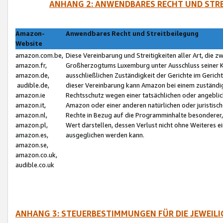
ANHANG 2: ANWENDBARES RECHT UND STRE
Amazon-
Anwendbares Recht und Streitbeilegung
Website
amazon.com.be,
Diese Vereinbarung und Streitigkeiten aller Art, die 
amazon.fr,
Großherzogtums Luxemburg unter Ausschluss seiner Kol
amazon.de,
ausschließlichen Zuständigkeit der Gerichte im Geri
audible.de,
dieser Vereinbarung kann Amazon bei einem zuständig
amazon.ie
Rechtsschutz wegen einer tatsächlichen oder angebli
amazon.it,
Amazon oder einer anderen natürlichen oder juristisc
amazon.nl,
Rechte in Bezug auf die Programminhalte besonderer,
amazon.pl,
Wert darstellen, dessen Verlust nicht ohne Weiteres e
amazon.es,
ausgeglichen werden kann.
amazon.se,
amazon.co.uk,
audible.co.uk
ANHANG 3: STEUERBESTIMMUNGEN FÜR DIE JEWEIL