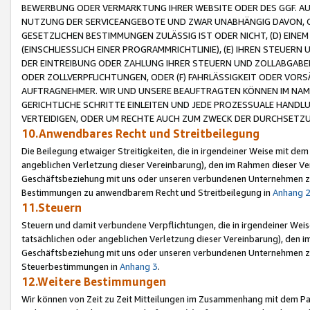
BEWERBUNG ODER VERMARKTUNG IHRER WEBSITE ODER DES GGF. AUF 
NUTZUNG DER SERVICEANGEBOTE UND ZWAR UNABHÄNGIG DAVON, O
GESETZLICHEN BESTIMMUNGEN ZULÄSSIG IST ODER NICHT, (D) EINE
(EINSCHLIESSLICH EINER PROGRAMMRICHTLINIE), (E) IHREN STEUER
DER EINTREIBUNG ODER ZAHLUNG IHRER STEUERN UND ZOLLABGAB
ODER ZOLLVERPFLICHTUNGEN, ODER (F) FAHRLÄSSIGKEIT ODER VORS
AUFTRAGNEHMER. WIR UND UNSERE BEAUFTRAGTEN KÖNNEN IM NAME
GERICHTLICHE SCHRITTE EINLEITEN UND JEDE PROZESSUALE HAND
VERTEIDIGEN, ODER UM RECHTE AUCH ZUM ZWECK DER DURCHSETZU
10.Anwendbares Recht und Streitbeilegung
Die Beilegung etwaiger Streitigkeiten, die in irgendeiner Weise mit de
angeblichen Verletzung dieser Vereinbarung), den im Rahmen dieser Ve
Geschäftsbeziehung mit uns oder unseren verbundenen Unternehmen zu
Bestimmungen zu anwendbarem Recht und Streitbeilegung in
Anhang 
11.Steuern
Steuern und damit verbundene Verpflichtungen, die in irgendeiner Wei
tatsächlichen oder angeblichen Verletzung dieser Vereinbarung), den 
Geschäftsbeziehung mit uns oder unseren verbundenen Unternehmen z
Steuerbestimmungen in
Anhang 3
.
12.Weitere Bestimmungen
Wir können von Zeit zu Zeit Mitteilungen im Zusammenhang mit dem Par