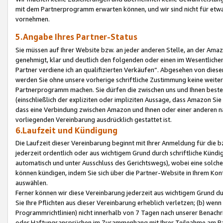
mit dem Partnerprogramm erwarten können, und wir sind nicht für etwa
vornehmen.
5.Angabe Ihres Partner-Status
Sie müssen auf Ihrer Website bzw. an jeder anderen Stelle, an der Am
genehmigt, klar und deutlich den folgenden oder einen im Wesentlichen
Partner verdiene ich an qualifizierten Verkäufen“. Abgesehen von die
werden Sie ohne unsere vorherige schriftliche Zustimmung keine weite
Partnerprogramm machen. Sie dürfen die zwischen uns und Ihnen best
(einschließlich der expliziten oder impliziten Aussage, dass Amazon Si
dass eine Verbindung zwischen Amazon und Ihnen oder einer anderen natü
vorliegenden Vereinbarung ausdrücklich gestattet ist.
6.Laufzeit und Kündigung
Die Laufzeit dieser Vereinbarung beginnt mit Ihrer Anmeldung für die 
jederzeit ordentlich oder aus wichtigem Grund durch schriftliche Kündi
automatisch und unter Ausschluss des Gerichtswegs), wobei eine solch
können kündigen, indem Sie sich über die Partner-Website in Ihrem Ko
auswählen.
Ferner können wir diese Vereinbarung jederzeit aus wichtigem Grund dur
Sie Ihre Pflichten aus dieser Vereinbarung erheblich verletzen; (b) wen
Programmrichtlinien) nicht innerhalb von 7 Tagen nach unserer Benachr
oder Haftungsansprüchen im Zusammenhang mit Ihrer Teilnahme am Pa