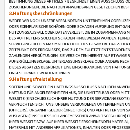
BESTIMMUNG DIESES ARTIKELS 7 BEGRÜNDET EINEN AUSSCHLUSS 
ZUSICHERUNGEN, DIE NACH DEN ANWENDBAREN GESETZLICHEN BE
8.Haftungsbeschränkungen
WEDER WIR NOCH UNSERE VERBUNDENEN UNTERNEHMEN ODER LIZEN
ODER EXEMPLARISCHE SCHÄDEN ODER SCHÄDEN AUFGRUND ENTGANG
NUTZUNGSAUSFALL ODER DATENVERLUST, DIE IM ZUSAMMENHANG MI
DES AUFTRETENS SOLCHER SCHÄDEN HINGEWIESEN WURDEN. FERN
SERVICEANGEBOTEN MAXIMAL DER HÖHE DES GESAMTBETRAGS DER 
ZEITPUNKT DES EREIGNISSES, DAS ZU DEM ZULETZT ENTSTANDENE
ZAHLENDEN VERGÜTUNGEN. SIE VERZICHTEN HIERMIT AUF ETWAIGE 
AUF ERFÜLLUNGSKLAGE, UNTERLASSUNGSKLAGE ODER ANDERE RECHT
DIESES ABSATZES BEGRÜNDET EINE EINSCHRÄNKUNG VON HAFTUNG
EINGESCHRÄNKT WERDEN KÖNNEN.
9.Haftungsfreistellung
SOFERN UND SOWEIT EIN HAFTUNGSAUSSCHLUSS NACH DEN ANWENDB
HAFTUNG FÜR ANGELEGENHEITEN AUS, DIE UNMITTELBAR ODER MITT
WEBSITE (EINSCHLIESSLICH IHRER NUTZUNG DER SERVICEANGEBOTE)
VERPFLICHTEN SICH, UNS, UNSERE VERBUNDENEN UNTERNEHMEN UN
(OFFICERS), ORGANMITGLIEDER (DIRECTORS) UND VERTRETER VON 
AUSLAGEN (EINSCHLIESSLICH ANGEMESSENER ANWALTSGEBÜHREN) FR
IHRER WEBSITE BZW. AUF IHRER WEBSITE ERSCHEINENDEM MATERIAL
MATERIALS MIT ANDEREN APPLIKATIONEN, INHALTEN ODER PROZESSE