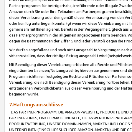
Partnerprogramm für betrügerische, irreführende oder illegale Zwecke
Amazon durch Sie oder Ihre Teilnahme am Partnerprogramm beschädig
dieser Vereinbarung oder den gemäß dieser Vereinbarung von den Vertr
oder künftig unterliegen könnte; (g) wenn wir diese Vereinbarung mit I
gemeinsam mit Ihnen agieren, bereits in der Vergangenheit, gleich aus
das Partnerprogramm in der allgemein angebotenen Form beenden. Vors
gegen die Bestimmungen der Ziffer 5 und jeder Verstoß gegen die Prog
Wir dürfen angefallene und noch nicht ausgezahlte Vergütungen nach 
sicherzustellen, dass der richtige Betrag ausgezahlt wird (beispielsw
Mit Beendigung dieser Vereinbarung erlöschen alle Rechte und Pflichte
eingeräumten Lizenzen/Nutzungsrechte; hiervon ausgenommen sind die in 
Programmrichtlinien festgelegten Rechte und Pflichten der Parteien sow
Vereinbarung, die nach Beendigung dieser Vereinbarung fortbestehen. D
entstandenen Verbindlichkeiten aus dieser Vereinbarung und der Haft
begangen wurde.
7.Haftungsausschlüsse
DAS PARTNERPROGRAMM, DIE AMAZON-WEBSITE, PRODUKTE UND DI
PARTNER-LINKS, LINKFORMATE, INHALTE, DIE ANWENDUNGSPROGR
PRODUKTWERBUNG, UNSERE DOMAIN-NAMEN, MARKEN UND LOGOS S
UNTERNEHMEN (EINSCHLIESSLICH DER AMAZON-MARKEN) UND DIE GE