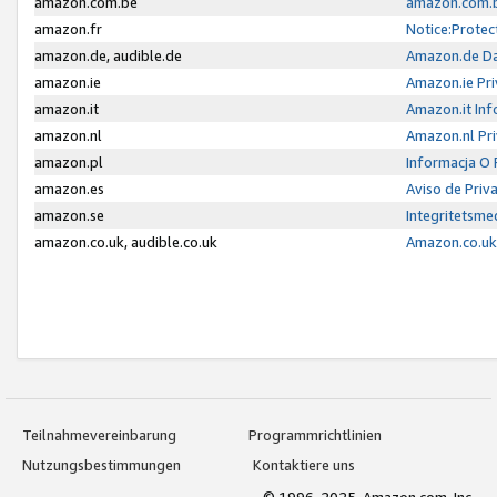
amazon.com.be
amazon.com.b
amazon.fr
Notice:Protec
amazon.de, audible.de
Amazon.de Da
amazon.ie
Amazon.ie Pri
amazon.it
Amazon.it Inf
amazon.nl
Amazon.nl Pri
amazon.pl
Informacja O
amazon.es
Aviso de Priv
amazon.se
Integritetsm
amazon.co.uk, audible.co.uk
Amazon.co.uk 
Teilnahmevereinbarung
Programmrichtlinien
Nutzungsbestimmungen
Kontaktiere uns