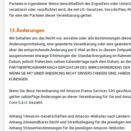
Parteien in irgendeiner Weise (einschließlich des Ergreifens oder Unt
veranlasst oder verpflichtet wird, die mit US-Gesetzen, Vorschriften,
für eine der Parteien dieser Vereinbarung gelten.
13.Änderungen
Wir behalten uns das Recht vor, einzelne oder alle Bestimmungen diese
Änderungsmitteilung, eine geänderte Vereinbarung oder eine geänderte 
über die entsprechende Änderung per E-Mail an Ihre zu diesem Zeitpun
ausgenommen etwaige Erhöhungen der Standardvergütung im Rahmen
Datum, jedoch frühestens sieben Kalendertage nach dem Datum, an de
PARTNERPROGRAMM NACH DEM DATUM DES WIRKSAMWERDENS DER Ä
WENN SIE MIT EINER ÄNDERUNG NICHT EINVERSTANDEN SIND, HABEN S
KÜNDIGEN.
Wenn Sie diese Vereinbarung mit Amazon France Services SAS geschlo
gelten zukünftige Änderungen an dieser Vereinbarung für Sie und Ama
Core S.à r.l. bezieht.
Anhang 1Amazon-Gesellschaften und Amazon-Websites nach Ländern
Anhang 2Anwendbares Recht und Streitbeilegung für die jeweiligen 
Anhang 3Steuerbestimmungen für die jeweiligen Amazon-Websites