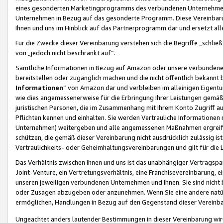
eines gesonderten Marketingprogramms des verbundenen Unternehmens
Unternehmen in Bezug auf das gesonderte Programm. Diese Vereinbarung
Ihnen und uns im Hinblick auf das Partnerprogramm dar und ersetzt al
Für die Zwecke dieser Vereinbarung verstehen sich die Begriffe „schließ
von „jedoch nicht beschränkt auf“.
Sämtliche Informationen in Bezug auf Amazon oder unsere verbunde
bereitstellen oder zugänglich machen und die nicht öffentlich bekannt bz
Informationen
“ von Amazon dar und verbleiben im alleinigen Eigent
wie dies angemessenerweise für die Erbringung Ihrer Leistungen gemäß d
juristischen Personen, die im Zusammenhang mit Ihrem Konto Zugriff au
Pflichten kennen und einhalten. Sie werden Vertrauliche Informationen 
Unternehmen) weitergeben und alle angemessenen Maßnahmen ergreifen
schützen, die gemäß dieser Vereinbarung nicht ausdrücklich zulässig is
Vertraulichkeits- oder Geheimhaltungsvereinbarungen und gilt für die
Das Verhältnis zwischen Ihnen und uns ist das unabhängiger Vertragspa
Joint-Venture, ein Vertretungsverhältnis, eine Franchisevereinbarung, 
unseren jeweiligen verbundenen Unternehmen und Ihnen. Sie sind ni
oder Zusagen abzugeben oder anzunehmen. Wenn Sie eine andere natürli
ermöglichen, Handlungen in Bezug auf den Gegenstand dieser Vereinbar
Ungeachtet anders lautender Bestimmungen in dieser Vereinbarung wird