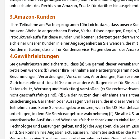
unbeschadet des Rechts von Amazon, Ersatz für darüber hinausgehen
3.Amazon-Kunden
Ihre Teilnahme am Partnerprogramm führt nicht dazu, dass unsere Kun
Amazon-Website angegebenen Preise, Verkaufsbedingungen, Regeln, Ri
Produktverkäufe für diese Kunden und können jederzeit geändert werde
sich einer unserer Kunden in einer Angelegenheit an Sie wenden, die 
Kunden mitteilen, dass er für Kundenservice-Fragen den auf der Ama
4.Gewährleistungen
Sie gewährleisten und sichern zu, dass (a) Sie gemäß dieser Vereinba
betreiben werden; (b) weder Ihre Teilnahme am Partnerprogramm noch d
Bestimmungen, Verordnungen, Vorschriften, Anordnungen, Konzessionen,
Gerichtsurteile und -beschlüsse oder andere Auflagen einer für Sie zu
Datenschutz, Werbung und Marketing) verstoßen; (c) Sie rechtswirksam 
nicht geschäftsfähig sind); (d) Sie den Nutzen der Teilnahme am Partne
Zusicherungen, Garantien oder Aussagen verlassen, die in dieser Verein
teilnehmen und keine Serviceangebote nutzen, wenn Sie US-Handelssa
unterliegen, in dem Sie Serviceangebote wahrnehmen; (f) Sie alle US
amerikanische Ausfuhr- und Wiederausfuhrbeschränkungen einhalten, 
Technologie und Leistungen gelten, und (g) die Angaben, die Sie im 
sind. Sie können Ihre Angaben aktualisieren, indem Sie sich über die 
Wir machen keine Zusicherungen und übernehmen keine Gewährleistun