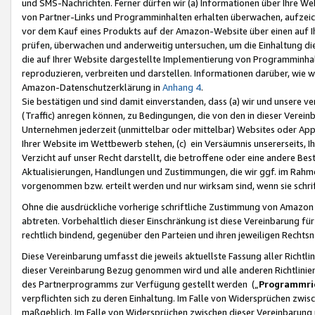
und SMS-Nachrichten. Ferner dürfen wir (a) Informationen über Ihre We
von Partner-Links und Programminhalten erhalten überwachen, aufzei
vor dem Kauf eines Produkts auf der Amazon-Website über einen auf Ih
prüfen, überwachen und anderweitig untersuchen, um die Einhaltung dies
die auf Ihrer Website dargestellte Implementierung von Programminhalt
reproduzieren, verbreiten und darstellen. Informationen darüber, wie w
Amazon-Datenschutzerklärung in
Anhang 4
.
Sie bestätigen und sind damit einverstanden, dass (a) wir und unsere 
(Traffic) anregen können, zu Bedingungen, die von den in dieser Vere
Unternehmen jederzeit (unmittelbar oder mittelbar) Websites oder Appl
Ihrer Website im Wettbewerb stehen, (c) ein Versäumnis unsererseits, I
Verzicht auf unser Recht darstellt, die betroffene oder eine andere B
Aktualisierungen, Handlungen und Zustimmungen, die wir ggf. im Rahme
vorgenommen bzw. erteilt werden und nur wirksam sind, wenn sie schri
Ohne die ausdrückliche vorherige schriftliche Zustimmung von Amazon
abtreten. Vorbehaltlich dieser Einschränkung ist diese Vereinbarung f
rechtlich bindend, gegenüber den Parteien und ihren jeweiligen Rech
Diese Vereinbarung umfasst die jeweils aktuellste Fassung aller Richtli
dieser Vereinbarung Bezug genommen wird und alle anderen Richtlinie
des Partnerprogramms zur Verfügung gestellt werden („
Programmric
verpflichten sich zu deren Einhaltung. Im Falle von Widersprüchen zwi
maßgeblich. Im Falle von Widersprüchen zwischen dieser Vereinbarun