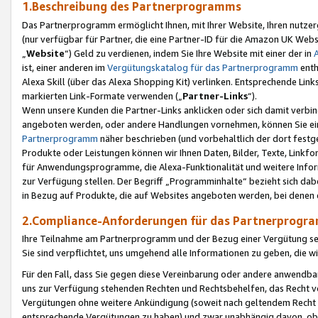
1.Beschreibung des Partnerprogramms
Das Partnerprogramm ermöglicht Ihnen, mit Ihrer Website, Ihren nutzer
(nur verfügbar für Partner, die eine Partner-ID für die Amazon UK We
„
Website
“) Geld zu verdienen, indem Sie Ihre Website mit einer der in
ist, einer anderen im
Vergütungskatalog für das Partnerprogramm
enth
Alexa Skill (über das Alexa Shopping Kit) verlinken. Entsprechende Lin
markierten Link-Formate verwenden („
Partner-Links
“).
Wenn unsere Kunden die Partner-Links anklicken oder sich damit verbi
angeboten werden, oder andere Handlungen vornehmen, können Sie eine
Partnerprogramm
näher beschrieben (und vorbehaltlich der dort festg
Produkte oder Leistungen können wir Ihnen Daten, Bilder, Texte, Linkfo
für Anwendungsprogramme, die Alexa-Funktionalität und weitere Inf
zur Verfügung stellen. Der Begriff „Programminhalte“ bezieht sich dabe
in Bezug auf Produkte, die auf Websites angeboten werden, bei denen 
2.Compliance-Anforderungen für das Partnerprog
Ihre Teilnahme am Partnerprogramm und der Bezug einer Vergütung setz
Sie sind verpflichtet, uns umgehend alle Informationen zu geben, die w
Für den Fall, dass Sie gegen diese Vereinbarung oder andere anwendba
uns zur Verfügung stehenden Rechten und Rechtsbehelfen, das Recht vo
Vergütungen ohne weitere Ankündigung (soweit nach geltendem Recht z
entsprechende Vergütungen zu haben) und zwar unabhängig davon, ob 