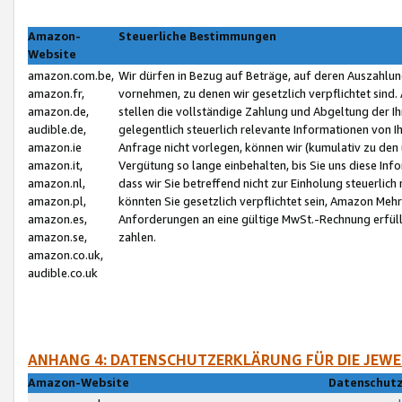
Amazon-
Steuerliche Bestimmungen
Website
amazon.com.be,
Wir dürfen in Bezug auf Beträge, auf deren Auszahlun
amazon.fr,
vornehmen, zu denen wir gesetzlich verpflichtet sind
amazon.de,
stellen die vollständige Zahlung und Abgeltung der 
audible.de,
gelegentlich steuerlich relevante Informationen von I
amazon.ie
Anfrage nicht vorlegen, können wir (kumulativ zu de
amazon.it,
Vergütung so lange einbehalten, bis Sie uns diese Inf
amazon.nl,
dass wir Sie betreffend nicht zur Einholung steuerlich 
amazon.pl,
könnten Sie gesetzlich verpflichtet sein, Amazon Meh
amazon.es,
Anforderungen an eine gültige MwSt.-Rechnung erfüllt
amazon.se,
zahlen.
amazon.co.uk,
audible.co.uk
ANHANG 4: DATENSCHUTZERKLÄRUNG FÜR DIE JEWE
Amazon-Website
Datenschutz