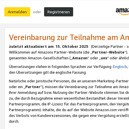
Anmelden
Registrieren
oder
Vereinbarung zur Teilnahme am 
zuletzt aktualisiert am
:
15. Oktober 2025
(Derzeitige Partner - 
Willkommen auf Amazons Partner-Website (die „
Partner-Website
“)
genannten Amazon-Gesellschaften („
Amazon
“ oder „
uns
“ oder ähnli
Übersetzungen stehen in folgenden Sprachen zur Verfügung :
Englisch
,
den Übersetzungen gilt die englische Fassung.
Natürliche oder juristische Personen, die an unserem Marketing-Partn
oder ein „
Partner
“), müssen die Vereinbarung zur Teilnahme am Ama
Ihrer Anmeldung auf bzw. Nutzung der Partner-Website stimmen Sie die
zu, die durch Bezugnahme einen wesentlichen Bestandteil dieser Verei
Partnerprogramm, die IP-Lizenz für das Partnerprogramm, den Vergütu
Partnerprogramm). Inhalte, die du auf der Website Amazon.com veröffe
des Verbots von Kundenrezensionen, die gegen eine Vergütung erstellt, 
durch.