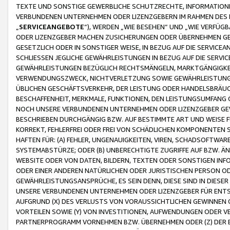
TEXTE UND SONSTIGE GEWERBLICHE SCHUTZRECHTE, INFORMATIONE
VERBUNDENEN UNTERNEHMEN ODER LIZENZGEBERN IM RAHMEN DES
„
SERVICEANGEBOTE
“), WERDEN „WIE BESEHEN“ UND „WIE VERFÜ
ODER LIZENZGEBER MACHEN ZUSICHERUNGEN ODER ÜBERNEHMEN GEW
GESETZLICH ODER IN SONSTIGER WEISE, IN BEZUG AUF DIE SERVI
SCHLIESSEN JEGLICHE GEWÄHRLEISTUNGEN IN BEZUG AUF DIE SERVI
GEWÄHRLEISTUNGEN BEZÜGLICH RECHTSMÄNGELN, MARKTGÄNGIGKEIT
VERWENDUNGSZWECK, NICHTVERLETZUNG SOWIE GEWÄHRLEISTUNGEN 
ÜBLICHEN GESCHÄFTSVERKEHR, DER LEISTUNG ODER HANDELSBRÄUCH
BESCHAFFENHEIT, MERKMALE, FUNKTIONEN, DEN LEISTUNGSUMFANG 
NOCH UNSERE VERBUNDENEN UNTERNEHMEN ODER LIZENZGEBER GEWÄ
BESCHRIEBEN DURCHGÄNGIG BZW. AUF BESTIMMTE ART UND WEISE
KORREKT, FEHLERFREI ODER FREI VON SCHÄDLICHEN KOMPONENTEN
HAFTEN FÜR: (A) FEHLER, UNGENAUIGKEITEN, VIREN, SCHADSOFTW
SYSTEMABSTÜRZE; ODER (B) UNBERECHTIGTE ZUGRIFFE AUF BZW. 
WEBSITE ODER VON DATEN, BILDERN, TEXTEN ODER SONSTIGEN INF
ODER EINER ANDEREN NATÜRLICHEN ODER JURISTISCHEN PERSON OD
GEWÄHRLEISTUNGSANSPRÜCHE, ES SEIN DENN, DIESE SIND IN DIES
UNSERE VERBUNDENEN UNTERNEHMEN ODER LIZENZGEBER FÜR EN
AUFGRUND (X) DES VERLUSTS VON VORAUSSICHTLICHEN GEWINNEN
VORTEILEN SOWIE (Y) VON INVESTITIONEN, AUFWENDUNGEN ODER VE
PARTNERPROGRAMM VORNEHMEN BZW. ÜBERNEHMEN ODER (Z) DER 