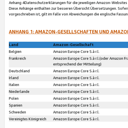
Anhang 4Datenschutzerklärungen für die jeweiligen Amazon-Websites
Diese Anhänge enthalten zur besseren Übersicht Übersetzungen. Sofe
vorgeschrieben ist, gilt im Falle von Abweichungen die englische Fass
ANHANG 1: AMAZON-GESELLSCHAFTEN UND AMAZO
Land
Amazon-Gesellschaft
Belgien
Amazon Europe Core S.à r.l.
Frankreich
Amazon Europe Core S.à r.l.(oder Amazon Fr
entsprechend der Mitteilung)
Deutschland
Amazon Europe Core S.à r.l.
Irland
Amazon Europe Core S.à r.l.
Italien
Amazon Europe Core S.à r.l.
Niederlande
Amazon Europe Core S.à r.l.
Polen
Amazon Europe Core S.à r.l.
Spanien
Amazon Europe Core S.à r.l.
Schweden
Amazon Europe Core S.à r.l.
Vereinigtes Königreich
Amazon Europe Core S.à r.l.