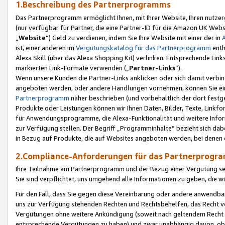
1.Beschreibung des Partnerprogramms
Das Partnerprogramm ermöglicht Ihnen, mit Ihrer Website, Ihren nutzer
(nur verfügbar für Partner, die eine Partner-ID für die Amazon UK We
„
Website
“) Geld zu verdienen, indem Sie Ihre Website mit einer der in
ist, einer anderen im
Vergütungskatalog für das Partnerprogramm
enth
Alexa Skill (über das Alexa Shopping Kit) verlinken. Entsprechende Lin
markierten Link-Formate verwenden („
Partner-Links
“).
Wenn unsere Kunden die Partner-Links anklicken oder sich damit verbi
angeboten werden, oder andere Handlungen vornehmen, können Sie eine
Partnerprogramm
näher beschrieben (und vorbehaltlich der dort festg
Produkte oder Leistungen können wir Ihnen Daten, Bilder, Texte, Linkfo
für Anwendungsprogramme, die Alexa-Funktionalität und weitere Inf
zur Verfügung stellen. Der Begriff „Programminhalte“ bezieht sich dabe
in Bezug auf Produkte, die auf Websites angeboten werden, bei denen 
2.Compliance-Anforderungen für das Partnerprog
Ihre Teilnahme am Partnerprogramm und der Bezug einer Vergütung setz
Sie sind verpflichtet, uns umgehend alle Informationen zu geben, die w
Für den Fall, dass Sie gegen diese Vereinbarung oder andere anwendba
uns zur Verfügung stehenden Rechten und Rechtsbehelfen, das Recht vo
Vergütungen ohne weitere Ankündigung (soweit nach geltendem Recht z
entsprechende Vergütungen zu haben) und zwar unabhängig davon, ob 