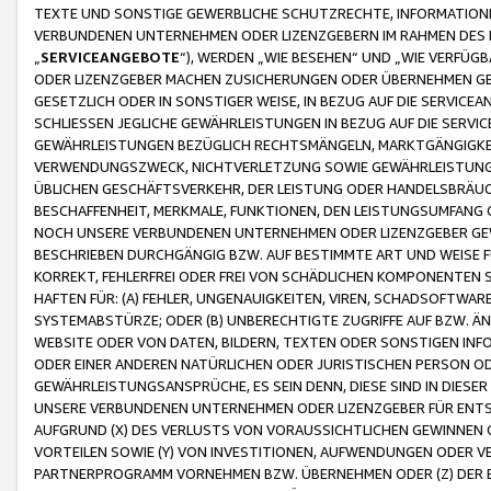
TEXTE UND SONSTIGE GEWERBLICHE SCHUTZRECHTE, INFORMATIONE
VERBUNDENEN UNTERNEHMEN ODER LIZENZGEBERN IM RAHMEN DES
„
SERVICEANGEBOTE
“), WERDEN „WIE BESEHEN“ UND „WIE VERFÜ
ODER LIZENZGEBER MACHEN ZUSICHERUNGEN ODER ÜBERNEHMEN GEW
GESETZLICH ODER IN SONSTIGER WEISE, IN BEZUG AUF DIE SERVI
SCHLIESSEN JEGLICHE GEWÄHRLEISTUNGEN IN BEZUG AUF DIE SERVI
GEWÄHRLEISTUNGEN BEZÜGLICH RECHTSMÄNGELN, MARKTGÄNGIGKEIT
VERWENDUNGSZWECK, NICHTVERLETZUNG SOWIE GEWÄHRLEISTUNGEN 
ÜBLICHEN GESCHÄFTSVERKEHR, DER LEISTUNG ODER HANDELSBRÄUCH
BESCHAFFENHEIT, MERKMALE, FUNKTIONEN, DEN LEISTUNGSUMFANG 
NOCH UNSERE VERBUNDENEN UNTERNEHMEN ODER LIZENZGEBER GEWÄ
BESCHRIEBEN DURCHGÄNGIG BZW. AUF BESTIMMTE ART UND WEISE
KORREKT, FEHLERFREI ODER FREI VON SCHÄDLICHEN KOMPONENTEN
HAFTEN FÜR: (A) FEHLER, UNGENAUIGKEITEN, VIREN, SCHADSOFTW
SYSTEMABSTÜRZE; ODER (B) UNBERECHTIGTE ZUGRIFFE AUF BZW. 
WEBSITE ODER VON DATEN, BILDERN, TEXTEN ODER SONSTIGEN INF
ODER EINER ANDEREN NATÜRLICHEN ODER JURISTISCHEN PERSON OD
GEWÄHRLEISTUNGSANSPRÜCHE, ES SEIN DENN, DIESE SIND IN DIES
UNSERE VERBUNDENEN UNTERNEHMEN ODER LIZENZGEBER FÜR EN
AUFGRUND (X) DES VERLUSTS VON VORAUSSICHTLICHEN GEWINNEN
VORTEILEN SOWIE (Y) VON INVESTITIONEN, AUFWENDUNGEN ODER VE
PARTNERPROGRAMM VORNEHMEN BZW. ÜBERNEHMEN ODER (Z) DER 