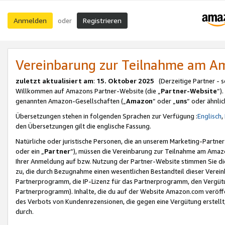
Anmelden
Registrieren
oder
Vereinbarung zur Teilnahme am 
zuletzt aktualisiert am
:
15. Oktober 2025
(Derzeitige Partner - 
Willkommen auf Amazons Partner-Website (die „
Partner-Website
“)
genannten Amazon-Gesellschaften („
Amazon
“ oder „
uns
“ oder ähnli
Übersetzungen stehen in folgenden Sprachen zur Verfügung :
Englisch
,
den Übersetzungen gilt die englische Fassung.
Natürliche oder juristische Personen, die an unserem Marketing-Partn
oder ein „
Partner
“), müssen die Vereinbarung zur Teilnahme am Ama
Ihrer Anmeldung auf bzw. Nutzung der Partner-Website stimmen Sie die
zu, die durch Bezugnahme einen wesentlichen Bestandteil dieser Verei
Partnerprogramm, die IP-Lizenz für das Partnerprogramm, den Vergütu
Partnerprogramm). Inhalte, die du auf der Website Amazon.com veröffe
des Verbots von Kundenrezensionen, die gegen eine Vergütung erstellt, 
durch.