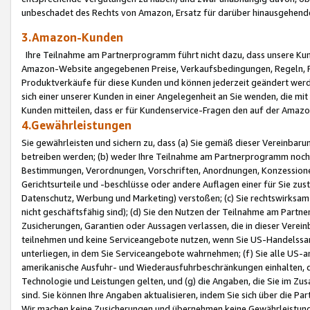
unbeschadet des Rechts von Amazon, Ersatz für darüber hinausgehen
3.Amazon-Kunden
Ihre Teilnahme am Partnerprogramm führt nicht dazu, dass unsere Kun
Amazon-Website angegebenen Preise, Verkaufsbedingungen, Regeln, Ri
Produktverkäufe für diese Kunden und können jederzeit geändert werde
sich einer unserer Kunden in einer Angelegenheit an Sie wenden, die 
Kunden mitteilen, dass er für Kundenservice-Fragen den auf der Ama
4.Gewährleistungen
Sie gewährleisten und sichern zu, dass (a) Sie gemäß dieser Vereinba
betreiben werden; (b) weder Ihre Teilnahme am Partnerprogramm noch d
Bestimmungen, Verordnungen, Vorschriften, Anordnungen, Konzessionen,
Gerichtsurteile und -beschlüsse oder andere Auflagen einer für Sie zu
Datenschutz, Werbung und Marketing) verstoßen; (c) Sie rechtswirksam 
nicht geschäftsfähig sind); (d) Sie den Nutzen der Teilnahme am Partne
Zusicherungen, Garantien oder Aussagen verlassen, die in dieser Verein
teilnehmen und keine Serviceangebote nutzen, wenn Sie US-Handelssa
unterliegen, in dem Sie Serviceangebote wahrnehmen; (f) Sie alle US
amerikanische Ausfuhr- und Wiederausfuhrbeschränkungen einhalten, 
Technologie und Leistungen gelten, und (g) die Angaben, die Sie im 
sind. Sie können Ihre Angaben aktualisieren, indem Sie sich über die 
Wir machen keine Zusicherungen und übernehmen keine Gewährleistun