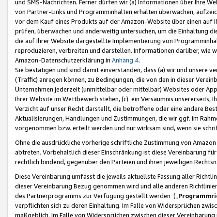
und SMS-Nachrichten. Ferner dürfen wir (a) Informationen über Ihre We
von Partner-Links und Programminhalten erhalten überwachen, aufzei
vor dem Kauf eines Produkts auf der Amazon-Website über einen auf Ih
prüfen, überwachen und anderweitig untersuchen, um die Einhaltung dies
die auf Ihrer Website dargestellte Implementierung von Programminhalt
reproduzieren, verbreiten und darstellen. Informationen darüber, wie w
Amazon-Datenschutzerklärung in
Anhang 4
.
Sie bestätigen und sind damit einverstanden, dass (a) wir und unsere 
(Traffic) anregen können, zu Bedingungen, die von den in dieser Vere
Unternehmen jederzeit (unmittelbar oder mittelbar) Websites oder Appl
Ihrer Website im Wettbewerb stehen, (c) ein Versäumnis unsererseits, I
Verzicht auf unser Recht darstellt, die betroffene oder eine andere B
Aktualisierungen, Handlungen und Zustimmungen, die wir ggf. im Rahme
vorgenommen bzw. erteilt werden und nur wirksam sind, wenn sie schri
Ohne die ausdrückliche vorherige schriftliche Zustimmung von Amazon
abtreten. Vorbehaltlich dieser Einschränkung ist diese Vereinbarung f
rechtlich bindend, gegenüber den Parteien und ihren jeweiligen Rech
Diese Vereinbarung umfasst die jeweils aktuellste Fassung aller Richtli
dieser Vereinbarung Bezug genommen wird und alle anderen Richtlinie
des Partnerprogramms zur Verfügung gestellt werden („
Programmric
verpflichten sich zu deren Einhaltung. Im Falle von Widersprüchen zwi
maßgeblich. Im Falle von Widersprüchen zwischen dieser Vereinbarun