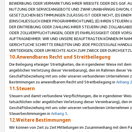
BEWERBUNG ODER VERMARKTUNG IHRER WEBSITE ODER DES GGF. AUF 
NUTZUNG DER SERVICEANGEBOTE UND ZWAR UNABHÄNGIG DAVON, O
GESETZLICHEN BESTIMMUNGEN ZULÄSSIG IST ODER NICHT, (D) EINE
(EINSCHLIESSLICH EINER PROGRAMMRICHTLINIE), (E) IHREN STEUER
DER EINTREIBUNG ODER ZAHLUNG IHRER STEUERN UND ZOLLABGAB
ODER ZOLLVERPFLICHTUNGEN, ODER (F) FAHRLÄSSIGKEIT ODER VORS
AUFTRAGNEHMER. WIR UND UNSERE BEAUFTRAGTEN KÖNNEN IM NAME
GERICHTLICHE SCHRITTE EINLEITEN UND JEDE PROZESSUALE HAND
VERTEIDIGEN, ODER UM RECHTE AUCH ZUM ZWECK DER DURCHSETZU
10.Anwendbares Recht und Streitbeilegung
Die Beilegung etwaiger Streitigkeiten, die in irgendeiner Weise mit de
angeblichen Verletzung dieser Vereinbarung), den im Rahmen dieser Ve
Geschäftsbeziehung mit uns oder unseren verbundenen Unternehmen zu
Bestimmungen zu anwendbarem Recht und Streitbeilegung in
Anhang 
11.Steuern
Steuern und damit verbundene Verpflichtungen, die in irgendeiner Wei
tatsächlichen oder angeblichen Verletzung dieser Vereinbarung), den 
Geschäftsbeziehung mit uns oder unseren verbundenen Unternehmen z
Steuerbestimmungen in
Anhang 3
.
12.Weitere Bestimmungen
Wir können von Zeit zu Zeit Mitteilungen im Zusammenhang mit dem Par