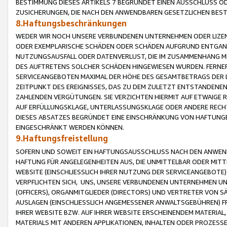
BESTIMMUNG DIESES ARTIKELS 7 BEGRÜNDET EINEN AUSSCHLUSS 
ZUSICHERUNGEN, DIE NACH DEN ANWENDBAREN GESETZLICHEN BE
8.Haftungsbeschränkungen
WEDER WIR NOCH UNSERE VERBUNDENEN UNTERNEHMEN ODER LIZEN
ODER EXEMPLARISCHE SCHÄDEN ODER SCHÄDEN AUFGRUND ENTGANG
NUTZUNGSAUSFALL ODER DATENVERLUST, DIE IM ZUSAMMENHANG MI
DES AUFTRETENS SOLCHER SCHÄDEN HINGEWIESEN WURDEN. FERN
SERVICEANGEBOTEN MAXIMAL DER HÖHE DES GESAMTBETRAGS DER 
ZEITPUNKT DES EREIGNISSES, DAS ZU DEM ZULETZT ENTSTANDENE
ZAHLENDEN VERGÜTUNGEN. SIE VERZICHTEN HIERMIT AUF ETWAIGE 
AUF ERFÜLLUNGSKLAGE, UNTERLASSUNGSKLAGE ODER ANDERE RECHT
DIESES ABSATZES BEGRÜNDET EINE EINSCHRÄNKUNG VON HAFTUNG
EINGESCHRÄNKT WERDEN KÖNNEN.
9.Haftungsfreistellung
SOFERN UND SOWEIT EIN HAFTUNGSAUSSCHLUSS NACH DEN ANWENDB
HAFTUNG FÜR ANGELEGENHEITEN AUS, DIE UNMITTELBAR ODER MITT
WEBSITE (EINSCHLIESSLICH IHRER NUTZUNG DER SERVICEANGEBOTE)
VERPFLICHTEN SICH, UNS, UNSERE VERBUNDENEN UNTERNEHMEN UN
(OFFICERS), ORGANMITGLIEDER (DIRECTORS) UND VERTRETER VON 
AUSLAGEN (EINSCHLIESSLICH ANGEMESSENER ANWALTSGEBÜHREN) FR
IHRER WEBSITE BZW. AUF IHRER WEBSITE ERSCHEINENDEM MATERIAL
MATERIALS MIT ANDEREN APPLIKATIONEN, INHALTEN ODER PROZESSE