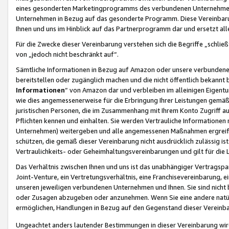
eines gesonderten Marketingprogramms des verbundenen Unternehmens
Unternehmen in Bezug auf das gesonderte Programm. Diese Vereinbarung
Ihnen und uns im Hinblick auf das Partnerprogramm dar und ersetzt al
Für die Zwecke dieser Vereinbarung verstehen sich die Begriffe „schließ
von „jedoch nicht beschränkt auf“.
Sämtliche Informationen in Bezug auf Amazon oder unsere verbunde
bereitstellen oder zugänglich machen und die nicht öffentlich bekannt bz
Informationen
“ von Amazon dar und verbleiben im alleinigen Eigent
wie dies angemessenerweise für die Erbringung Ihrer Leistungen gemäß d
juristischen Personen, die im Zusammenhang mit Ihrem Konto Zugriff au
Pflichten kennen und einhalten. Sie werden Vertrauliche Informationen 
Unternehmen) weitergeben und alle angemessenen Maßnahmen ergreifen
schützen, die gemäß dieser Vereinbarung nicht ausdrücklich zulässig is
Vertraulichkeits- oder Geheimhaltungsvereinbarungen und gilt für die
Das Verhältnis zwischen Ihnen und uns ist das unabhängiger Vertragspa
Joint-Venture, ein Vertretungsverhältnis, eine Franchisevereinbarung, 
unseren jeweiligen verbundenen Unternehmen und Ihnen. Sie sind ni
oder Zusagen abzugeben oder anzunehmen. Wenn Sie eine andere natürli
ermöglichen, Handlungen in Bezug auf den Gegenstand dieser Vereinbar
Ungeachtet anders lautender Bestimmungen in dieser Vereinbarung wird