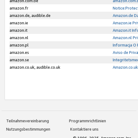
amazon.com.be
amazon.com.b
amazon.fr
Notice:Protec
amazon.de, audible.de
Amazon.de Da
amazon.ie
Amazon.ie Pri
amazon.it
Amazon.it Inf
amazon.nl
Amazon.nl Pri
amazon.pl
Informacja O
amazon.es
Aviso de Priv
amazon.se
Integritetsm
amazon.co.uk, audible.co.uk
Amazon.co.uk 
Teilnahmevereinbarung
Programmrichtlinien
Nutzungsbestimmungen
Kontaktiere uns