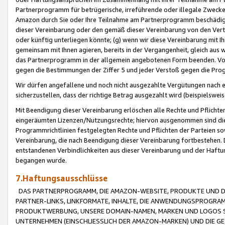
Partnerprogramm für betrügerische, irreführende oder illegale Zwecke
Amazon durch Sie oder Ihre Teilnahme am Partnerprogramm beschädig
dieser Vereinbarung oder den gemäß dieser Vereinbarung von den Vertr
oder künftig unterliegen könnte; (g) wenn wir diese Vereinbarung mit I
gemeinsam mit Ihnen agieren, bereits in der Vergangenheit, gleich aus
das Partnerprogramm in der allgemein angebotenen Form beenden. Vors
gegen die Bestimmungen der Ziffer 5 und jeder Verstoß gegen die Prog
Wir dürfen angefallene und noch nicht ausgezahlte Vergütungen nach 
sicherzustellen, dass der richtige Betrag ausgezahlt wird (beispielsw
Mit Beendigung dieser Vereinbarung erlöschen alle Rechte und Pflichte
eingeräumten Lizenzen/Nutzungsrechte; hiervon ausgenommen sind die in 
Programmrichtlinien festgelegten Rechte und Pflichten der Parteien sow
Vereinbarung, die nach Beendigung dieser Vereinbarung fortbestehen. D
entstandenen Verbindlichkeiten aus dieser Vereinbarung und der Haft
begangen wurde.
7.Haftungsausschlüsse
DAS PARTNERPROGRAMM, DIE AMAZON-WEBSITE, PRODUKTE UND DI
PARTNER-LINKS, LINKFORMATE, INHALTE, DIE ANWENDUNGSPROGR
PRODUKTWERBUNG, UNSERE DOMAIN-NAMEN, MARKEN UND LOGOS S
UNTERNEHMEN (EINSCHLIESSLICH DER AMAZON-MARKEN) UND DIE GE