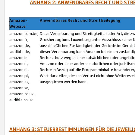
ANHANG 2: ANWENDBARES RECHT UND STRE
Amazon-
Anwendbares Recht und Streitbeilegung
Website
amazon.com.be,
Diese Vereinbarung und Streitigkeiten aller Art, die 
amazon.fr,
Großherzogtums Luxemburg unter Ausschluss seiner Kol
amazon.de,
ausschließlichen Zuständigkeit der Gerichte im Geri
audible.de,
dieser Vereinbarung kann Amazon bei einem zuständig
amazon.ie
Rechtsschutz wegen einer tatsächlichen oder angebli
amazon.it,
Amazon oder einer anderen natürlichen oder juristisc
amazon.nl,
Rechte in Bezug auf die Programminhalte besonderer,
amazon.pl,
Wert darstellen, dessen Verlust nicht ohne Weiteres e
amazon.es,
ausgeglichen werden kann.
amazon.se,
amazon.co.uk,
audible.co.uk
ANHANG 3: STEUERBESTIMMUNGEN FÜR DIE JEWEIL