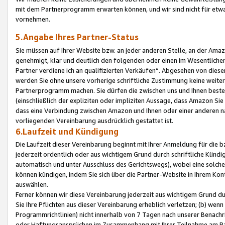
mit dem Partnerprogramm erwarten können, und wir sind nicht für etwa
vornehmen.
5.Angabe Ihres Partner-Status
Sie müssen auf Ihrer Website bzw. an jeder anderen Stelle, an der Am
genehmigt, klar und deutlich den folgenden oder einen im Wesentlichen
Partner verdiene ich an qualifizierten Verkäufen“. Abgesehen von die
werden Sie ohne unsere vorherige schriftliche Zustimmung keine weite
Partnerprogramm machen. Sie dürfen die zwischen uns und Ihnen best
(einschließlich der expliziten oder impliziten Aussage, dass Amazon Si
dass eine Verbindung zwischen Amazon und Ihnen oder einer anderen natü
vorliegenden Vereinbarung ausdrücklich gestattet ist.
6.Laufzeit und Kündigung
Die Laufzeit dieser Vereinbarung beginnt mit Ihrer Anmeldung für die 
jederzeit ordentlich oder aus wichtigem Grund durch schriftliche Kündi
automatisch und unter Ausschluss des Gerichtswegs), wobei eine solch
können kündigen, indem Sie sich über die Partner-Website in Ihrem Ko
auswählen.
Ferner können wir diese Vereinbarung jederzeit aus wichtigem Grund dur
Sie Ihre Pflichten aus dieser Vereinbarung erheblich verletzen; (b) wen
Programmrichtlinien) nicht innerhalb von 7 Tagen nach unserer Benachr
oder Haftungsansprüchen im Zusammenhang mit Ihrer Teilnahme am Pa