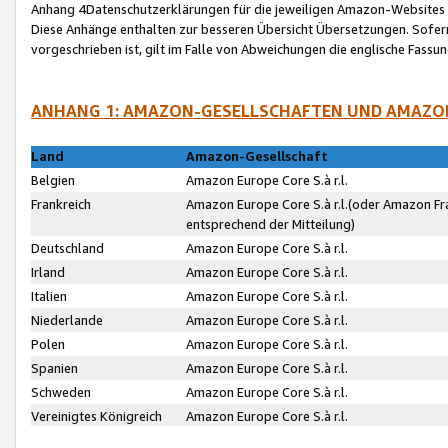
Anhang 4Datenschutzerklärungen für die jeweiligen Amazon-Websites
Diese Anhänge enthalten zur besseren Übersicht Übersetzungen. Sofe
vorgeschrieben ist, gilt im Falle von Abweichungen die englische Fass
ANHANG 1: AMAZON-GESELLSCHAFTEN UND AMAZO
Land
Amazon-Gesellschaft
Belgien
Amazon Europe Core S.à r.l.
Frankreich
Amazon Europe Core S.à r.l.(oder Amazon Fr
entsprechend der Mitteilung)
Deutschland
Amazon Europe Core S.à r.l.
Irland
Amazon Europe Core S.à r.l.
Italien
Amazon Europe Core S.à r.l.
Niederlande
Amazon Europe Core S.à r.l.
Polen
Amazon Europe Core S.à r.l.
Spanien
Amazon Europe Core S.à r.l.
Schweden
Amazon Europe Core S.à r.l.
Vereinigtes Königreich
Amazon Europe Core S.à r.l.