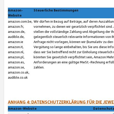
Amazon-
Steuerliche Bestimmungen
Website
amazon.com.be,
Wir dürfen in Bezug auf Beträge, auf deren Auszahlun
amazon.fr,
vornehmen, zu denen wir gesetzlich verpflichtet sind
amazon.de,
stellen die vollständige Zahlung und Abgeltung der 
audible.de,
gelegentlich steuerlich relevante Informationen von I
amazon.ie
Anfrage nicht vorlegen, können wir (kumulativ zu de
amazon.it,
Vergütung so lange einbehalten, bis Sie uns diese Inf
amazon.nl,
dass wir Sie betreffend nicht zur Einholung steuerlich 
amazon.pl,
könnten Sie gesetzlich verpflichtet sein, Amazon Meh
amazon.es,
Anforderungen an eine gültige MwSt.-Rechnung erfüllt
amazon.se,
zahlen.
amazon.co.uk,
audible.co.uk
ANHANG 4: DATENSCHUTZERKLÄRUNG FÜR DIE JEWE
Amazon-Website
Datenschutz