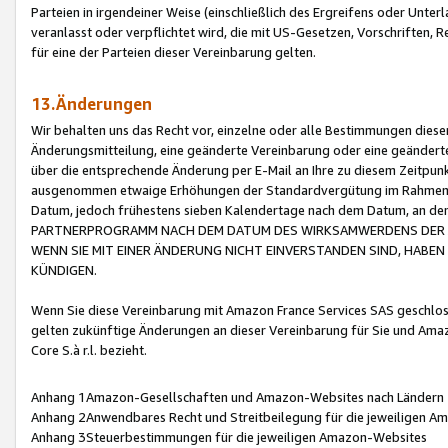
Parteien in irgendeiner Weise (einschließlich des Ergreifens oder Unt
veranlasst oder verpflichtet wird, die mit US-Gesetzen, Vorschriften,
für eine der Parteien dieser Vereinbarung gelten.
13.Änderungen
Wir behalten uns das Recht vor, einzelne oder alle Bestimmungen diese
Änderungsmitteilung, eine geänderte Vereinbarung oder eine geänderte 
über die entsprechende Änderung per E-Mail an Ihre zu diesem Zeitpun
ausgenommen etwaige Erhöhungen der Standardvergütung im Rahmen
Datum, jedoch frühestens sieben Kalendertage nach dem Datum, an de
PARTNERPROGRAMM NACH DEM DATUM DES WIRKSAMWERDENS DER Ä
WENN SIE MIT EINER ÄNDERUNG NICHT EINVERSTANDEN SIND, HABEN S
KÜNDIGEN.
Wenn Sie diese Vereinbarung mit Amazon France Services SAS geschlo
gelten zukünftige Änderungen an dieser Vereinbarung für Sie und Ama
Core S.à r.l. bezieht.
Anhang 1Amazon-Gesellschaften und Amazon-Websites nach Ländern
Anhang 2Anwendbares Recht und Streitbeilegung für die jeweiligen 
Anhang 3Steuerbestimmungen für die jeweiligen Amazon-Websites