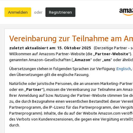
Anmelden
Registrieren
oder
Vereinbarung zur Teilnahme am 
zuletzt aktualisiert am
:
15. Oktober 2025
(Derzeitige Partner - 
Willkommen auf Amazons Partner-Website (die „
Partner-Website
“)
genannten Amazon-Gesellschaften („
Amazon
“ oder „
uns
“ oder ähnli
Übersetzungen stehen in folgenden Sprachen zur Verfügung :
Englisch
,
den Übersetzungen gilt die englische Fassung.
Natürliche oder juristische Personen, die an unserem Marketing-Partn
oder ein „
Partner
“), müssen die Vereinbarung zur Teilnahme am Ama
Ihrer Anmeldung auf bzw. Nutzung der Partner-Website stimmen Sie die
zu, die durch Bezugnahme einen wesentlichen Bestandteil dieser Verei
Partnerprogramm, die IP-Lizenz für das Partnerprogramm, den Vergütu
Partnerprogramm). Inhalte, die du auf der Website Amazon.com veröffe
des Verbots von Kundenrezensionen, die gegen eine Vergütung erstellt, 
durch.