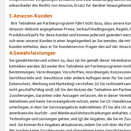
unbeschadet des Rechts von Amazon, Ersatz für darüber hinausgehen
3.Amazon-Kunden
Ihre Teilnahme am Partnerprogramm führt nicht dazu, dass unsere Kun
Amazon-Website angegebenen Preise, Verkaufsbedingungen, Regeln, Ri
Produktverkäufe für diese Kunden und können jederzeit geändert werde
sich einer unserer Kunden in einer Angelegenheit an Sie wenden, die 
Kunden mitteilen, dass er für Kundenservice-Fragen den auf der Ama
4.Gewährleistungen
Sie gewährleisten und sichern zu, dass (a) Sie gemäß dieser Vereinba
betreiben werden; (b) weder Ihre Teilnahme am Partnerprogramm noch d
Bestimmungen, Verordnungen, Vorschriften, Anordnungen, Konzessionen,
Gerichtsurteile und -beschlüsse oder andere Auflagen einer für Sie zu
Datenschutz, Werbung und Marketing) verstoßen; (c) Sie rechtswirksam 
nicht geschäftsfähig sind); (d) Sie den Nutzen der Teilnahme am Partne
Zusicherungen, Garantien oder Aussagen verlassen, die in dieser Verein
teilnehmen und keine Serviceangebote nutzen, wenn Sie US-Handelssa
unterliegen, in dem Sie Serviceangebote wahrnehmen; (f) Sie alle US
amerikanische Ausfuhr- und Wiederausfuhrbeschränkungen einhalten, 
Technologie und Leistungen gelten, und (g) die Angaben, die Sie im 
sind. Sie können Ihre Angaben aktualisieren, indem Sie sich über die 
Wir machen keine Zusicherungen und übernehmen keine Gewährleistun