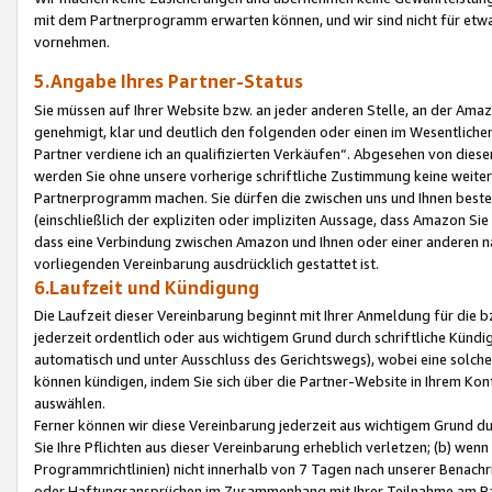
mit dem Partnerprogramm erwarten können, und wir sind nicht für etwa
vornehmen.
5.Angabe Ihres Partner-Status
Sie müssen auf Ihrer Website bzw. an jeder anderen Stelle, an der Am
genehmigt, klar und deutlich den folgenden oder einen im Wesentlichen
Partner verdiene ich an qualifizierten Verkäufen“. Abgesehen von die
werden Sie ohne unsere vorherige schriftliche Zustimmung keine weite
Partnerprogramm machen. Sie dürfen die zwischen uns und Ihnen best
(einschließlich der expliziten oder impliziten Aussage, dass Amazon Si
dass eine Verbindung zwischen Amazon und Ihnen oder einer anderen natü
vorliegenden Vereinbarung ausdrücklich gestattet ist.
6.Laufzeit und Kündigung
Die Laufzeit dieser Vereinbarung beginnt mit Ihrer Anmeldung für die 
jederzeit ordentlich oder aus wichtigem Grund durch schriftliche Kündi
automatisch und unter Ausschluss des Gerichtswegs), wobei eine solch
können kündigen, indem Sie sich über die Partner-Website in Ihrem Ko
auswählen.
Ferner können wir diese Vereinbarung jederzeit aus wichtigem Grund dur
Sie Ihre Pflichten aus dieser Vereinbarung erheblich verletzen; (b) wen
Programmrichtlinien) nicht innerhalb von 7 Tagen nach unserer Benachr
oder Haftungsansprüchen im Zusammenhang mit Ihrer Teilnahme am Pa