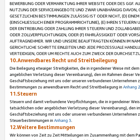
BEWERBUNG ODER VERMARKTUNG IHRER WEBSITE ODER DES GGF. AUF 
NUTZUNG DER SERVICEANGEBOTE UND ZWAR UNABHÄNGIG DAVON, O
GESETZLICHEN BESTIMMUNGEN ZULÄSSIG IST ODER NICHT, (D) EINE
(EINSCHLIESSLICH EINER PROGRAMMRICHTLINIE), (E) IHREN STEUER
DER EINTREIBUNG ODER ZAHLUNG IHRER STEUERN UND ZOLLABGAB
ODER ZOLLVERPFLICHTUNGEN, ODER (F) FAHRLÄSSIGKEIT ODER VORS
AUFTRAGNEHMER. WIR UND UNSERE BEAUFTRAGTEN KÖNNEN IM NAME
GERICHTLICHE SCHRITTE EINLEITEN UND JEDE PROZESSUALE HAND
VERTEIDIGEN, ODER UM RECHTE AUCH ZUM ZWECK DER DURCHSETZU
10.Anwendbares Recht und Streitbeilegung
Die Beilegung etwaiger Streitigkeiten, die in irgendeiner Weise mit de
angeblichen Verletzung dieser Vereinbarung), den im Rahmen dieser Ve
Geschäftsbeziehung mit uns oder unseren verbundenen Unternehmen zu
Bestimmungen zu anwendbarem Recht und Streitbeilegung in
Anhang 
11.Steuern
Steuern und damit verbundene Verpflichtungen, die in irgendeiner Wei
tatsächlichen oder angeblichen Verletzung dieser Vereinbarung), den 
Geschäftsbeziehung mit uns oder unseren verbundenen Unternehmen z
Steuerbestimmungen in
Anhang 3
.
12.Weitere Bestimmungen
Wir können von Zeit zu Zeit Mitteilungen im Zusammenhang mit dem Par