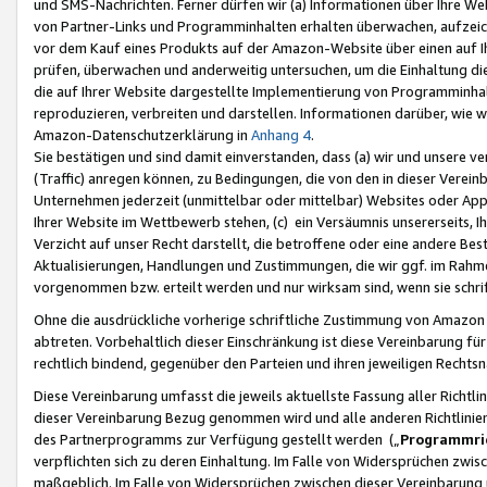
und SMS-Nachrichten. Ferner dürfen wir (a) Informationen über Ihre We
von Partner-Links und Programminhalten erhalten überwachen, aufzei
vor dem Kauf eines Produkts auf der Amazon-Website über einen auf Ih
prüfen, überwachen und anderweitig untersuchen, um die Einhaltung dies
die auf Ihrer Website dargestellte Implementierung von Programminhalt
reproduzieren, verbreiten und darstellen. Informationen darüber, wie w
Amazon-Datenschutzerklärung in
Anhang 4
.
Sie bestätigen und sind damit einverstanden, dass (a) wir und unsere 
(Traffic) anregen können, zu Bedingungen, die von den in dieser Vere
Unternehmen jederzeit (unmittelbar oder mittelbar) Websites oder Appl
Ihrer Website im Wettbewerb stehen, (c) ein Versäumnis unsererseits, I
Verzicht auf unser Recht darstellt, die betroffene oder eine andere B
Aktualisierungen, Handlungen und Zustimmungen, die wir ggf. im Rahme
vorgenommen bzw. erteilt werden und nur wirksam sind, wenn sie schri
Ohne die ausdrückliche vorherige schriftliche Zustimmung von Amazon
abtreten. Vorbehaltlich dieser Einschränkung ist diese Vereinbarung f
rechtlich bindend, gegenüber den Parteien und ihren jeweiligen Rech
Diese Vereinbarung umfasst die jeweils aktuellste Fassung aller Richtli
dieser Vereinbarung Bezug genommen wird und alle anderen Richtlinie
des Partnerprogramms zur Verfügung gestellt werden („
Programmric
verpflichten sich zu deren Einhaltung. Im Falle von Widersprüchen zwi
maßgeblich. Im Falle von Widersprüchen zwischen dieser Vereinbarun