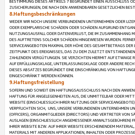
BESTIMMUNG DIESES ARTIKELS 7 BEGRÜNDET EINEN AUSSCHLUSS 
ZUSICHERUNGEN, DIE NACH DEN ANWENDBAREN GESETZLICHEN BE
8.Haftungsbeschränkungen
WEDER WIR NOCH UNSERE VERBUNDENEN UNTERNEHMEN ODER LIZEN
ODER EXEMPLARISCHE SCHÄDEN ODER SCHÄDEN AUFGRUND ENTGANG
NUTZUNGSAUSFALL ODER DATENVERLUST, DIE IM ZUSAMMENHANG MI
DES AUFTRETENS SOLCHER SCHÄDEN HINGEWIESEN WURDEN. FERN
SERVICEANGEBOTEN MAXIMAL DER HÖHE DES GESAMTBETRAGS DER 
ZEITPUNKT DES EREIGNISSES, DAS ZU DEM ZULETZT ENTSTANDENE
ZAHLENDEN VERGÜTUNGEN. SIE VERZICHTEN HIERMIT AUF ETWAIGE 
AUF ERFÜLLUNGSKLAGE, UNTERLASSUNGSKLAGE ODER ANDERE RECHT
DIESES ABSATZES BEGRÜNDET EINE EINSCHRÄNKUNG VON HAFTUNG
EINGESCHRÄNKT WERDEN KÖNNEN.
9.Haftungsfreistellung
SOFERN UND SOWEIT EIN HAFTUNGSAUSSCHLUSS NACH DEN ANWENDB
HAFTUNG FÜR ANGELEGENHEITEN AUS, DIE UNMITTELBAR ODER MITT
WEBSITE (EINSCHLIESSLICH IHRER NUTZUNG DER SERVICEANGEBOTE)
VERPFLICHTEN SICH, UNS, UNSERE VERBUNDENEN UNTERNEHMEN UN
(OFFICERS), ORGANMITGLIEDER (DIRECTORS) UND VERTRETER VON 
AUSLAGEN (EINSCHLIESSLICH ANGEMESSENER ANWALTSGEBÜHREN) FR
IHRER WEBSITE BZW. AUF IHRER WEBSITE ERSCHEINENDEM MATERIAL
MATERIALS MIT ANDEREN APPLIKATIONEN, INHALTEN ODER PROZESSE