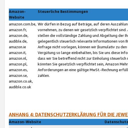
Amazon-
Steuerliche Bestimmungen
Website
amazon.com.be,
Wir dürfen in Bezug auf Beträge, auf deren Auszahlun
amazon.fr,
vornehmen, zu denen wir gesetzlich verpflichtet sind
amazon.de,
stellen die vollständige Zahlung und Abgeltung der 
audible.de,
gelegentlich steuerlich relevante Informationen von I
amazon.ie
Anfrage nicht vorlegen, können wir (kumulativ zu de
amazon.it,
Vergütung so lange einbehalten, bis Sie uns diese Inf
amazon.nl,
dass wir Sie betreffend nicht zur Einholung steuerlich 
amazon.pl,
könnten Sie gesetzlich verpflichtet sein, Amazon Meh
amazon.es,
Anforderungen an eine gültige MwSt.-Rechnung erfüllt
amazon.se,
zahlen.
amazon.co.uk,
audible.co.uk
ANHANG 4: DATENSCHUTZERKLÄRUNG FÜR DIE JEWE
Amazon-Website
Datenschutz