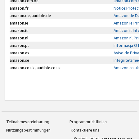
amazon.com.be
amazon.com.b
amazon.fr
Notice:Protec
amazon.de, audible.de
Amazon.de Da
amazon.ie
Amazon.ie Pri
amazon.it
Amazon.it Inf
amazon.nl
Amazon.nl Pri
amazon.pl
Informacja O
amazon.es
Aviso de Priv
amazon.se
Integritetsm
amazon.co.uk, audible.co.uk
Amazon.co.uk 
Teilnahmevereinbarung
Programmrichtlinien
Nutzungsbestimmungen
Kontaktiere uns