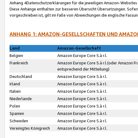
Anhang 4Datenschutzerklärungen für die jeweiligen Amazon-Websites
Diese Anhänge enthalten zur besseren Übersicht Übersetzungen. Sofe
vorgeschrieben ist, gilt im Falle von Abweichungen die englische Fass
ANHANG 1: AMAZON-GESELLSCHAFTEN UND AMAZO
Land
Amazon-Gesellschaft
Belgien
Amazon Europe Core S.à r.l.
Frankreich
Amazon Europe Core S.à r.l.(oder Amazon Fr
entsprechend der Mitteilung)
Deutschland
Amazon Europe Core S.à r.l.
Irland
Amazon Europe Core S.à r.l.
Italien
Amazon Europe Core S.à r.l.
Niederlande
Amazon Europe Core S.à r.l.
Polen
Amazon Europe Core S.à r.l.
Spanien
Amazon Europe Core S.à r.l.
Schweden
Amazon Europe Core S.à r.l.
Vereinigtes Königreich
Amazon Europe Core S.à r.l.