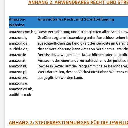
ANHANG 2: ANWENDBARES RECHT UND STRE
Amazon-
Anwendbares Recht und Streitbeilegung
Website
amazon.com.be,
Diese Vereinbarung und Streitigkeiten aller Art, die 
amazon.fr,
Großherzogtums Luxemburg unter Ausschluss seiner Kol
amazon.de,
ausschließlichen Zuständigkeit der Gerichte im Geri
audible.de,
dieser Vereinbarung kann Amazon bei einem zuständig
amazon.ie
Rechtsschutz wegen einer tatsächlichen oder angebli
amazon.it,
Amazon oder einer anderen natürlichen oder juristisc
amazon.nl,
Rechte in Bezug auf die Programminhalte besonderer,
amazon.pl,
Wert darstellen, dessen Verlust nicht ohne Weiteres e
amazon.es,
ausgeglichen werden kann.
amazon.se,
amazon.co.uk,
audible.co.uk
ANHANG 3: STEUERBESTIMMUNGEN FÜR DIE JEWEIL