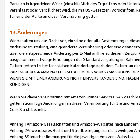
Parteien in irgendeiner Weise (einschließlich des Ergreifens oder Unt
veranlasst oder verpflichtet wird, die mit US-Gesetzen, Vorschriften,
für eine der Parteien dieser Vereinbarung gelten.
13.Änderungen
Wir behalten uns das Recht vor, einzelne oder alle Bestimmungen diese
Änderungsmitteilung, eine geänderte Vereinbarung oder eine geänderte 
über die entsprechende Änderung per E-Mail an Ihre zu diesem Zeitpun
ausgenommen etwaige Erhöhungen der Standardvergütung im Rahmen
Datum, jedoch frühestens sieben Kalendertage nach dem Datum, an de
PARTNERPROGRAMM NACH DEM DATUM DES WIRKSAMWERDENS DER Ä
WENN SIE MIT EINER ÄNDERUNG NICHT EINVERSTANDEN SIND, HABEN S
KÜNDIGEN.
Wenn Sie diese Vereinbarung mit Amazon France Services SAS geschlo
gelten zukünftige Änderungen an dieser Vereinbarung für Sie und Ama
Core S.à r.l. bezieht.
Anhang 1Amazon-Gesellschaften und Amazon-Websites nach Ländern
Anhang 2Anwendbares Recht und Streitbeilegung für die jeweiligen 
Anhang 3Steuerbestimmungen für die jeweiligen Amazon-Websites