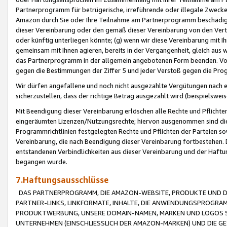
Partnerprogramm für betrügerische, irreführende oder illegale Zwecke
Amazon durch Sie oder Ihre Teilnahme am Partnerprogramm beschädig
dieser Vereinbarung oder den gemäß dieser Vereinbarung von den Vertr
oder künftig unterliegen könnte; (g) wenn wir diese Vereinbarung mit I
gemeinsam mit Ihnen agieren, bereits in der Vergangenheit, gleich aus
das Partnerprogramm in der allgemein angebotenen Form beenden. Vors
gegen die Bestimmungen der Ziffer 5 und jeder Verstoß gegen die Prog
Wir dürfen angefallene und noch nicht ausgezahlte Vergütungen nach 
sicherzustellen, dass der richtige Betrag ausgezahlt wird (beispielsw
Mit Beendigung dieser Vereinbarung erlöschen alle Rechte und Pflichte
eingeräumten Lizenzen/Nutzungsrechte; hiervon ausgenommen sind die in 
Programmrichtlinien festgelegten Rechte und Pflichten der Parteien sow
Vereinbarung, die nach Beendigung dieser Vereinbarung fortbestehen. D
entstandenen Verbindlichkeiten aus dieser Vereinbarung und der Haft
begangen wurde.
7.Haftungsausschlüsse
DAS PARTNERPROGRAMM, DIE AMAZON-WEBSITE, PRODUKTE UND DI
PARTNER-LINKS, LINKFORMATE, INHALTE, DIE ANWENDUNGSPROGR
PRODUKTWERBUNG, UNSERE DOMAIN-NAMEN, MARKEN UND LOGOS S
UNTERNEHMEN (EINSCHLIESSLICH DER AMAZON-MARKEN) UND DIE GE