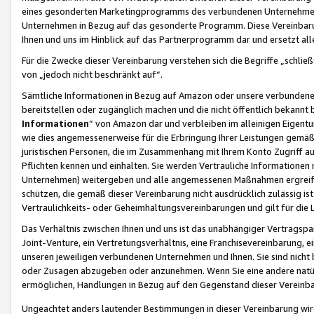
eines gesonderten Marketingprogramms des verbundenen Unternehmens
Unternehmen in Bezug auf das gesonderte Programm. Diese Vereinbarung
Ihnen und uns im Hinblick auf das Partnerprogramm dar und ersetzt al
Für die Zwecke dieser Vereinbarung verstehen sich die Begriffe „schließ
von „jedoch nicht beschränkt auf“.
Sämtliche Informationen in Bezug auf Amazon oder unsere verbunde
bereitstellen oder zugänglich machen und die nicht öffentlich bekannt bz
Informationen
“ von Amazon dar und verbleiben im alleinigen Eigent
wie dies angemessenerweise für die Erbringung Ihrer Leistungen gemäß d
juristischen Personen, die im Zusammenhang mit Ihrem Konto Zugriff au
Pflichten kennen und einhalten. Sie werden Vertrauliche Informationen 
Unternehmen) weitergeben und alle angemessenen Maßnahmen ergreifen
schützen, die gemäß dieser Vereinbarung nicht ausdrücklich zulässig is
Vertraulichkeits- oder Geheimhaltungsvereinbarungen und gilt für die
Das Verhältnis zwischen Ihnen und uns ist das unabhängiger Vertragspa
Joint-Venture, ein Vertretungsverhältnis, eine Franchisevereinbarung, 
unseren jeweiligen verbundenen Unternehmen und Ihnen. Sie sind ni
oder Zusagen abzugeben oder anzunehmen. Wenn Sie eine andere natürli
ermöglichen, Handlungen in Bezug auf den Gegenstand dieser Vereinbar
Ungeachtet anders lautender Bestimmungen in dieser Vereinbarung wird