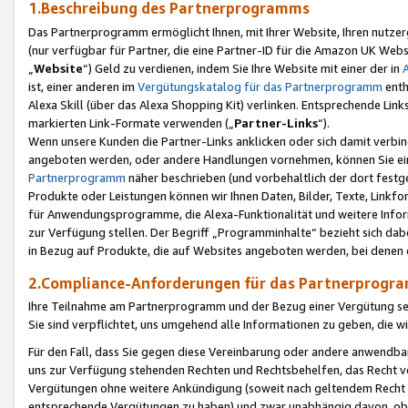
1.Beschreibung des Partnerprogramms
Das Partnerprogramm ermöglicht Ihnen, mit Ihrer Website, Ihren nutzer
(nur verfügbar für Partner, die eine Partner-ID für die Amazon UK We
„
Website
“) Geld zu verdienen, indem Sie Ihre Website mit einer der in
ist, einer anderen im
Vergütungskatalog für das Partnerprogramm
enth
Alexa Skill (über das Alexa Shopping Kit) verlinken. Entsprechende Lin
markierten Link-Formate verwenden („
Partner-Links
“).
Wenn unsere Kunden die Partner-Links anklicken oder sich damit verbi
angeboten werden, oder andere Handlungen vornehmen, können Sie eine
Partnerprogramm
näher beschrieben (und vorbehaltlich der dort festg
Produkte oder Leistungen können wir Ihnen Daten, Bilder, Texte, Linkfo
für Anwendungsprogramme, die Alexa-Funktionalität und weitere Inf
zur Verfügung stellen. Der Begriff „Programminhalte“ bezieht sich dabe
in Bezug auf Produkte, die auf Websites angeboten werden, bei denen 
2.Compliance-Anforderungen für das Partnerprog
Ihre Teilnahme am Partnerprogramm und der Bezug einer Vergütung setz
Sie sind verpflichtet, uns umgehend alle Informationen zu geben, die w
Für den Fall, dass Sie gegen diese Vereinbarung oder andere anwendba
uns zur Verfügung stehenden Rechten und Rechtsbehelfen, das Recht vo
Vergütungen ohne weitere Ankündigung (soweit nach geltendem Recht z
entsprechende Vergütungen zu haben) und zwar unabhängig davon, ob 