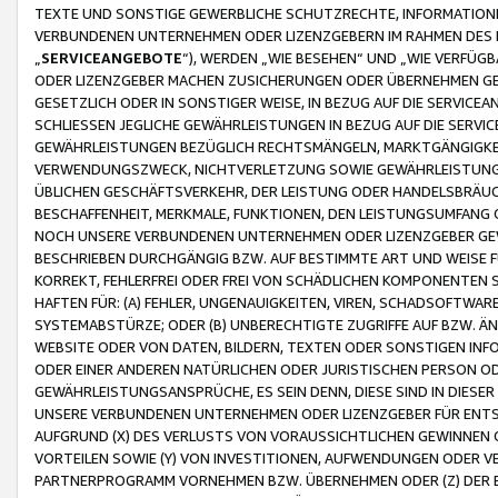
TEXTE UND SONSTIGE GEWERBLICHE SCHUTZRECHTE, INFORMATIONE
VERBUNDENEN UNTERNEHMEN ODER LIZENZGEBERN IM RAHMEN DES
„
SERVICEANGEBOTE
“), WERDEN „WIE BESEHEN“ UND „WIE VERFÜ
ODER LIZENZGEBER MACHEN ZUSICHERUNGEN ODER ÜBERNEHMEN GEW
GESETZLICH ODER IN SONSTIGER WEISE, IN BEZUG AUF DIE SERVI
SCHLIESSEN JEGLICHE GEWÄHRLEISTUNGEN IN BEZUG AUF DIE SERVI
GEWÄHRLEISTUNGEN BEZÜGLICH RECHTSMÄNGELN, MARKTGÄNGIGKEIT
VERWENDUNGSZWECK, NICHTVERLETZUNG SOWIE GEWÄHRLEISTUNGEN 
ÜBLICHEN GESCHÄFTSVERKEHR, DER LEISTUNG ODER HANDELSBRÄUCH
BESCHAFFENHEIT, MERKMALE, FUNKTIONEN, DEN LEISTUNGSUMFANG 
NOCH UNSERE VERBUNDENEN UNTERNEHMEN ODER LIZENZGEBER GEWÄ
BESCHRIEBEN DURCHGÄNGIG BZW. AUF BESTIMMTE ART UND WEISE
KORREKT, FEHLERFREI ODER FREI VON SCHÄDLICHEN KOMPONENTEN
HAFTEN FÜR: (A) FEHLER, UNGENAUIGKEITEN, VIREN, SCHADSOFTW
SYSTEMABSTÜRZE; ODER (B) UNBERECHTIGTE ZUGRIFFE AUF BZW. 
WEBSITE ODER VON DATEN, BILDERN, TEXTEN ODER SONSTIGEN INF
ODER EINER ANDEREN NATÜRLICHEN ODER JURISTISCHEN PERSON OD
GEWÄHRLEISTUNGSANSPRÜCHE, ES SEIN DENN, DIESE SIND IN DIES
UNSERE VERBUNDENEN UNTERNEHMEN ODER LIZENZGEBER FÜR EN
AUFGRUND (X) DES VERLUSTS VON VORAUSSICHTLICHEN GEWINNEN
VORTEILEN SOWIE (Y) VON INVESTITIONEN, AUFWENDUNGEN ODER VE
PARTNERPROGRAMM VORNEHMEN BZW. ÜBERNEHMEN ODER (Z) DER 