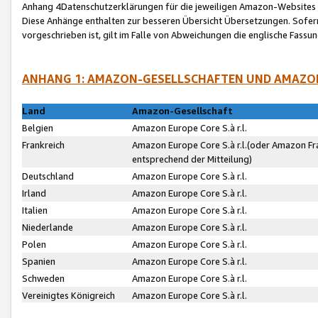
Anhang 4Datenschutzerklärungen für die jeweiligen Amazon-Websites
Diese Anhänge enthalten zur besseren Übersicht Übersetzungen. Sofe
vorgeschrieben ist, gilt im Falle von Abweichungen die englische Fass
ANHANG 1: AMAZON-GESELLSCHAFTEN UND AMAZO
Land
Amazon-Gesellschaft
Belgien
Amazon Europe Core S.à r.l.
Frankreich
Amazon Europe Core S.à r.l.(oder Amazon Fr
entsprechend der Mitteilung)
Deutschland
Amazon Europe Core S.à r.l.
Irland
Amazon Europe Core S.à r.l.
Italien
Amazon Europe Core S.à r.l.
Niederlande
Amazon Europe Core S.à r.l.
Polen
Amazon Europe Core S.à r.l.
Spanien
Amazon Europe Core S.à r.l.
Schweden
Amazon Europe Core S.à r.l.
Vereinigtes Königreich
Amazon Europe Core S.à r.l.