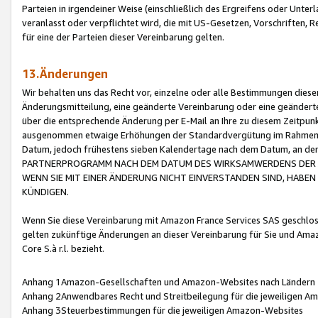
Parteien in irgendeiner Weise (einschließlich des Ergreifens oder Unt
veranlasst oder verpflichtet wird, die mit US-Gesetzen, Vorschriften,
für eine der Parteien dieser Vereinbarung gelten.
13.Änderungen
Wir behalten uns das Recht vor, einzelne oder alle Bestimmungen diese
Änderungsmitteilung, eine geänderte Vereinbarung oder eine geänderte 
über die entsprechende Änderung per E-Mail an Ihre zu diesem Zeitpun
ausgenommen etwaige Erhöhungen der Standardvergütung im Rahmen
Datum, jedoch frühestens sieben Kalendertage nach dem Datum, an de
PARTNERPROGRAMM NACH DEM DATUM DES WIRKSAMWERDENS DER Ä
WENN SIE MIT EINER ÄNDERUNG NICHT EINVERSTANDEN SIND, HABEN S
KÜNDIGEN.
Wenn Sie diese Vereinbarung mit Amazon France Services SAS geschlo
gelten zukünftige Änderungen an dieser Vereinbarung für Sie und Ama
Core S.à r.l. bezieht.
Anhang 1Amazon-Gesellschaften und Amazon-Websites nach Ländern
Anhang 2Anwendbares Recht und Streitbeilegung für die jeweiligen 
Anhang 3Steuerbestimmungen für die jeweiligen Amazon-Websites