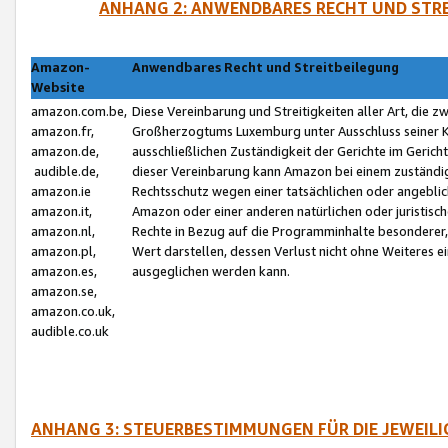
ANHANG 2: ANWENDBARES RECHT UND STRE
Amazon-
Anwendbares Recht und Streitbeilegung
Website
amazon.com.be,
Diese Vereinbarung und Streitigkeiten aller Art, die 
amazon.fr,
Großherzogtums Luxemburg unter Ausschluss seiner Kol
amazon.de,
ausschließlichen Zuständigkeit der Gerichte im Geri
audible.de,
dieser Vereinbarung kann Amazon bei einem zuständig
amazon.ie
Rechtsschutz wegen einer tatsächlichen oder angebli
amazon.it,
Amazon oder einer anderen natürlichen oder juristisc
amazon.nl,
Rechte in Bezug auf die Programminhalte besonderer,
amazon.pl,
Wert darstellen, dessen Verlust nicht ohne Weiteres e
amazon.es,
ausgeglichen werden kann.
amazon.se,
amazon.co.uk,
audible.co.uk
ANHANG 3: STEUERBESTIMMUNGEN FÜR DIE JEWEIL