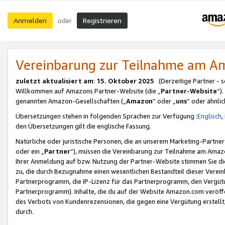
Anmelden
Registrieren
oder
Vereinbarung zur Teilnahme am 
zuletzt aktualisiert am
:
15. Oktober 2025
(Derzeitige Partner - 
Willkommen auf Amazons Partner-Website (die „
Partner-Website
“)
genannten Amazon-Gesellschaften („
Amazon
“ oder „
uns
“ oder ähnli
Übersetzungen stehen in folgenden Sprachen zur Verfügung :
Englisch
,
den Übersetzungen gilt die englische Fassung.
Natürliche oder juristische Personen, die an unserem Marketing-Partn
oder ein „
Partner
“), müssen die Vereinbarung zur Teilnahme am Ama
Ihrer Anmeldung auf bzw. Nutzung der Partner-Website stimmen Sie die
zu, die durch Bezugnahme einen wesentlichen Bestandteil dieser Verei
Partnerprogramm, die IP-Lizenz für das Partnerprogramm, den Vergütu
Partnerprogramm). Inhalte, die du auf der Website Amazon.com veröffe
des Verbots von Kundenrezensionen, die gegen eine Vergütung erstellt, 
durch.