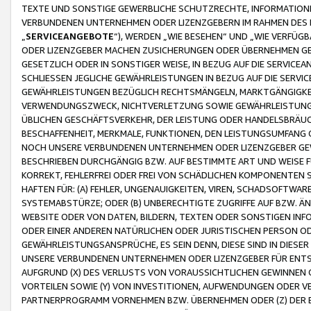
TEXTE UND SONSTIGE GEWERBLICHE SCHUTZRECHTE, INFORMATIONE
VERBUNDENEN UNTERNEHMEN ODER LIZENZGEBERN IM RAHMEN DES
„
SERVICEANGEBOTE
“), WERDEN „WIE BESEHEN“ UND „WIE VERFÜ
ODER LIZENZGEBER MACHEN ZUSICHERUNGEN ODER ÜBERNEHMEN GEW
GESETZLICH ODER IN SONSTIGER WEISE, IN BEZUG AUF DIE SERVI
SCHLIESSEN JEGLICHE GEWÄHRLEISTUNGEN IN BEZUG AUF DIE SERVI
GEWÄHRLEISTUNGEN BEZÜGLICH RECHTSMÄNGELN, MARKTGÄNGIGKEIT
VERWENDUNGSZWECK, NICHTVERLETZUNG SOWIE GEWÄHRLEISTUNGEN 
ÜBLICHEN GESCHÄFTSVERKEHR, DER LEISTUNG ODER HANDELSBRÄUCH
BESCHAFFENHEIT, MERKMALE, FUNKTIONEN, DEN LEISTUNGSUMFANG 
NOCH UNSERE VERBUNDENEN UNTERNEHMEN ODER LIZENZGEBER GEWÄ
BESCHRIEBEN DURCHGÄNGIG BZW. AUF BESTIMMTE ART UND WEISE
KORREKT, FEHLERFREI ODER FREI VON SCHÄDLICHEN KOMPONENTEN
HAFTEN FÜR: (A) FEHLER, UNGENAUIGKEITEN, VIREN, SCHADSOFTW
SYSTEMABSTÜRZE; ODER (B) UNBERECHTIGTE ZUGRIFFE AUF BZW. 
WEBSITE ODER VON DATEN, BILDERN, TEXTEN ODER SONSTIGEN INF
ODER EINER ANDEREN NATÜRLICHEN ODER JURISTISCHEN PERSON OD
GEWÄHRLEISTUNGSANSPRÜCHE, ES SEIN DENN, DIESE SIND IN DIES
UNSERE VERBUNDENEN UNTERNEHMEN ODER LIZENZGEBER FÜR EN
AUFGRUND (X) DES VERLUSTS VON VORAUSSICHTLICHEN GEWINNEN
VORTEILEN SOWIE (Y) VON INVESTITIONEN, AUFWENDUNGEN ODER VE
PARTNERPROGRAMM VORNEHMEN BZW. ÜBERNEHMEN ODER (Z) DER 