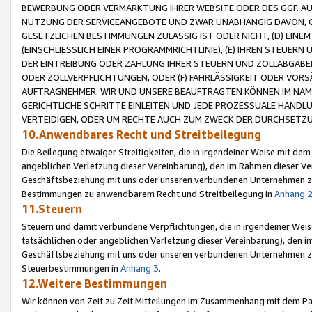
BEWERBUNG ODER VERMARKTUNG IHRER WEBSITE ODER DES GGF. AUF 
NUTZUNG DER SERVICEANGEBOTE UND ZWAR UNABHÄNGIG DAVON, O
GESETZLICHEN BESTIMMUNGEN ZULÄSSIG IST ODER NICHT, (D) EINE
(EINSCHLIESSLICH EINER PROGRAMMRICHTLINIE), (E) IHREN STEUER
DER EINTREIBUNG ODER ZAHLUNG IHRER STEUERN UND ZOLLABGAB
ODER ZOLLVERPFLICHTUNGEN, ODER (F) FAHRLÄSSIGKEIT ODER VORS
AUFTRAGNEHMER. WIR UND UNSERE BEAUFTRAGTEN KÖNNEN IM NAME
GERICHTLICHE SCHRITTE EINLEITEN UND JEDE PROZESSUALE HAND
VERTEIDIGEN, ODER UM RECHTE AUCH ZUM ZWECK DER DURCHSETZU
10.Anwendbares Recht und Streitbeilegung
Die Beilegung etwaiger Streitigkeiten, die in irgendeiner Weise mit de
angeblichen Verletzung dieser Vereinbarung), den im Rahmen dieser Ve
Geschäftsbeziehung mit uns oder unseren verbundenen Unternehmen zu
Bestimmungen zu anwendbarem Recht und Streitbeilegung in
Anhang 
11.Steuern
Steuern und damit verbundene Verpflichtungen, die in irgendeiner Wei
tatsächlichen oder angeblichen Verletzung dieser Vereinbarung), den 
Geschäftsbeziehung mit uns oder unseren verbundenen Unternehmen z
Steuerbestimmungen in
Anhang 3
.
12.Weitere Bestimmungen
Wir können von Zeit zu Zeit Mitteilungen im Zusammenhang mit dem Par