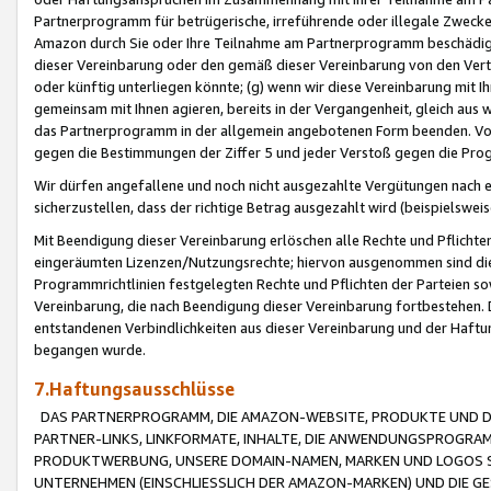
Partnerprogramm für betrügerische, irreführende oder illegale Zwecke
Amazon durch Sie oder Ihre Teilnahme am Partnerprogramm beschädig
dieser Vereinbarung oder den gemäß dieser Vereinbarung von den Vertr
oder künftig unterliegen könnte; (g) wenn wir diese Vereinbarung mit I
gemeinsam mit Ihnen agieren, bereits in der Vergangenheit, gleich aus
das Partnerprogramm in der allgemein angebotenen Form beenden. Vors
gegen die Bestimmungen der Ziffer 5 und jeder Verstoß gegen die Prog
Wir dürfen angefallene und noch nicht ausgezahlte Vergütungen nach 
sicherzustellen, dass der richtige Betrag ausgezahlt wird (beispielsw
Mit Beendigung dieser Vereinbarung erlöschen alle Rechte und Pflichte
eingeräumten Lizenzen/Nutzungsrechte; hiervon ausgenommen sind die in 
Programmrichtlinien festgelegten Rechte und Pflichten der Parteien sow
Vereinbarung, die nach Beendigung dieser Vereinbarung fortbestehen. D
entstandenen Verbindlichkeiten aus dieser Vereinbarung und der Haft
begangen wurde.
7.Haftungsausschlüsse
DAS PARTNERPROGRAMM, DIE AMAZON-WEBSITE, PRODUKTE UND DI
PARTNER-LINKS, LINKFORMATE, INHALTE, DIE ANWENDUNGSPROGR
PRODUKTWERBUNG, UNSERE DOMAIN-NAMEN, MARKEN UND LOGOS S
UNTERNEHMEN (EINSCHLIESSLICH DER AMAZON-MARKEN) UND DIE GE