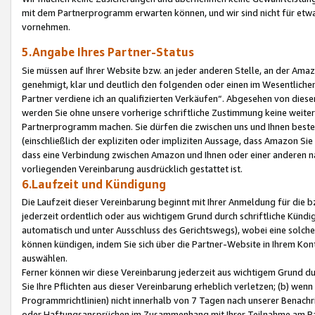
mit dem Partnerprogramm erwarten können, und wir sind nicht für etwa
vornehmen.
5.Angabe Ihres Partner-Status
Sie müssen auf Ihrer Website bzw. an jeder anderen Stelle, an der Am
genehmigt, klar und deutlich den folgenden oder einen im Wesentlichen
Partner verdiene ich an qualifizierten Verkäufen“. Abgesehen von die
werden Sie ohne unsere vorherige schriftliche Zustimmung keine weite
Partnerprogramm machen. Sie dürfen die zwischen uns und Ihnen best
(einschließlich der expliziten oder impliziten Aussage, dass Amazon Si
dass eine Verbindung zwischen Amazon und Ihnen oder einer anderen natü
vorliegenden Vereinbarung ausdrücklich gestattet ist.
6.Laufzeit und Kündigung
Die Laufzeit dieser Vereinbarung beginnt mit Ihrer Anmeldung für die 
jederzeit ordentlich oder aus wichtigem Grund durch schriftliche Kündi
automatisch und unter Ausschluss des Gerichtswegs), wobei eine solch
können kündigen, indem Sie sich über die Partner-Website in Ihrem Ko
auswählen.
Ferner können wir diese Vereinbarung jederzeit aus wichtigem Grund dur
Sie Ihre Pflichten aus dieser Vereinbarung erheblich verletzen; (b) wen
Programmrichtlinien) nicht innerhalb von 7 Tagen nach unserer Benachr
oder Haftungsansprüchen im Zusammenhang mit Ihrer Teilnahme am Pa