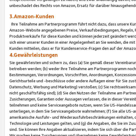
unbeschadet des Rechts von Amazon, Ersatz für darüber hinausgehen
3.Amazon-Kunden
Ihre Teilnahme am Partnerprogramm führt nicht dazu, dass unsere Kun
Amazon-Website angegebenen Preise, Verkaufsbedingungen, Regeln, Ri
Produktverkäufe für diese Kunden und können jederzeit geändert werde
sich einer unserer Kunden in einer Angelegenheit an Sie wenden, die 
Kunden mitteilen, dass er für Kundenservice-Fragen den auf der Ama
4.Gewährleistungen
Sie gewährleisten und sichern zu, dass (a) Sie gemäß dieser Vereinba
betreiben werden; (b) weder Ihre Teilnahme am Partnerprogramm noch d
Bestimmungen, Verordnungen, Vorschriften, Anordnungen, Konzessionen,
Gerichtsurteile und -beschlüsse oder andere Auflagen einer für Sie zu
Datenschutz, Werbung und Marketing) verstoßen; (c) Sie rechtswirksam 
nicht geschäftsfähig sind); (d) Sie den Nutzen der Teilnahme am Partne
Zusicherungen, Garantien oder Aussagen verlassen, die in dieser Verein
teilnehmen und keine Serviceangebote nutzen, wenn Sie US-Handelssa
unterliegen, in dem Sie Serviceangebote wahrnehmen; (f) Sie alle US
amerikanische Ausfuhr- und Wiederausfuhrbeschränkungen einhalten, 
Technologie und Leistungen gelten, und (g) die Angaben, die Sie im 
sind. Sie können Ihre Angaben aktualisieren, indem Sie sich über die 
Wir machen keine Zusicherungen und übernehmen keine Gewährleistun