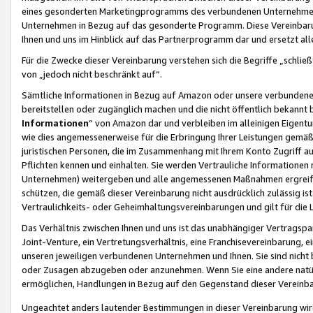
eines gesonderten Marketingprogramms des verbundenen Unternehmens
Unternehmen in Bezug auf das gesonderte Programm. Diese Vereinbarung
Ihnen und uns im Hinblick auf das Partnerprogramm dar und ersetzt al
Für die Zwecke dieser Vereinbarung verstehen sich die Begriffe „schließ
von „jedoch nicht beschränkt auf“.
Sämtliche Informationen in Bezug auf Amazon oder unsere verbunde
bereitstellen oder zugänglich machen und die nicht öffentlich bekannt bz
Informationen
“ von Amazon dar und verbleiben im alleinigen Eigent
wie dies angemessenerweise für die Erbringung Ihrer Leistungen gemäß d
juristischen Personen, die im Zusammenhang mit Ihrem Konto Zugriff au
Pflichten kennen und einhalten. Sie werden Vertrauliche Informationen 
Unternehmen) weitergeben und alle angemessenen Maßnahmen ergreifen
schützen, die gemäß dieser Vereinbarung nicht ausdrücklich zulässig is
Vertraulichkeits- oder Geheimhaltungsvereinbarungen und gilt für die
Das Verhältnis zwischen Ihnen und uns ist das unabhängiger Vertragspa
Joint-Venture, ein Vertretungsverhältnis, eine Franchisevereinbarung, 
unseren jeweiligen verbundenen Unternehmen und Ihnen. Sie sind ni
oder Zusagen abzugeben oder anzunehmen. Wenn Sie eine andere natürli
ermöglichen, Handlungen in Bezug auf den Gegenstand dieser Vereinbar
Ungeachtet anders lautender Bestimmungen in dieser Vereinbarung wird