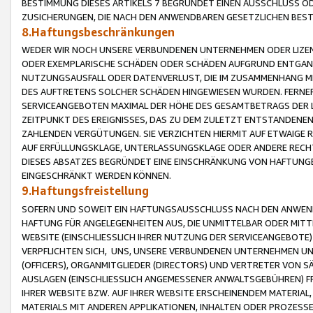
BESTIMMUNG DIESES ARTIKELS 7 BEGRÜNDET EINEN AUSSCHLUSS 
ZUSICHERUNGEN, DIE NACH DEN ANWENDBAREN GESETZLICHEN BE
8.Haftungsbeschränkungen
WEDER WIR NOCH UNSERE VERBUNDENEN UNTERNEHMEN ODER LIZEN
ODER EXEMPLARISCHE SCHÄDEN ODER SCHÄDEN AUFGRUND ENTGANG
NUTZUNGSAUSFALL ODER DATENVERLUST, DIE IM ZUSAMMENHANG MI
DES AUFTRETENS SOLCHER SCHÄDEN HINGEWIESEN WURDEN. FERN
SERVICEANGEBOTEN MAXIMAL DER HÖHE DES GESAMTBETRAGS DER 
ZEITPUNKT DES EREIGNISSES, DAS ZU DEM ZULETZT ENTSTANDENE
ZAHLENDEN VERGÜTUNGEN. SIE VERZICHTEN HIERMIT AUF ETWAIGE 
AUF ERFÜLLUNGSKLAGE, UNTERLASSUNGSKLAGE ODER ANDERE RECHT
DIESES ABSATZES BEGRÜNDET EINE EINSCHRÄNKUNG VON HAFTUNG
EINGESCHRÄNKT WERDEN KÖNNEN.
9.Haftungsfreistellung
SOFERN UND SOWEIT EIN HAFTUNGSAUSSCHLUSS NACH DEN ANWENDB
HAFTUNG FÜR ANGELEGENHEITEN AUS, DIE UNMITTELBAR ODER MITT
WEBSITE (EINSCHLIESSLICH IHRER NUTZUNG DER SERVICEANGEBOTE)
VERPFLICHTEN SICH, UNS, UNSERE VERBUNDENEN UNTERNEHMEN UN
(OFFICERS), ORGANMITGLIEDER (DIRECTORS) UND VERTRETER VON 
AUSLAGEN (EINSCHLIESSLICH ANGEMESSENER ANWALTSGEBÜHREN) FR
IHRER WEBSITE BZW. AUF IHRER WEBSITE ERSCHEINENDEM MATERIAL
MATERIALS MIT ANDEREN APPLIKATIONEN, INHALTEN ODER PROZESSE