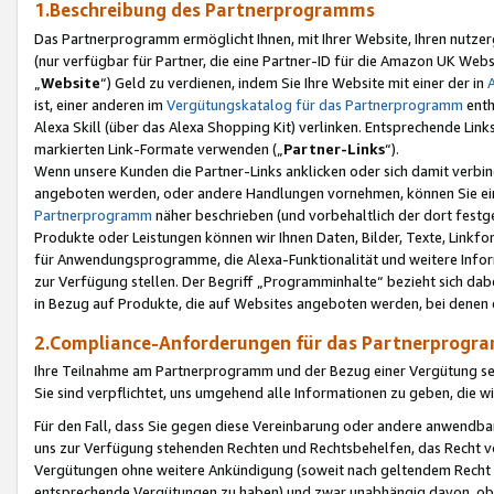
1.Beschreibung des Partnerprogramms
Das Partnerprogramm ermöglicht Ihnen, mit Ihrer Website, Ihren nutzer
(nur verfügbar für Partner, die eine Partner-ID für die Amazon UK We
„
Website
“) Geld zu verdienen, indem Sie Ihre Website mit einer der in
ist, einer anderen im
Vergütungskatalog für das Partnerprogramm
enth
Alexa Skill (über das Alexa Shopping Kit) verlinken. Entsprechende Lin
markierten Link-Formate verwenden („
Partner-Links
“).
Wenn unsere Kunden die Partner-Links anklicken oder sich damit verbi
angeboten werden, oder andere Handlungen vornehmen, können Sie eine
Partnerprogramm
näher beschrieben (und vorbehaltlich der dort festg
Produkte oder Leistungen können wir Ihnen Daten, Bilder, Texte, Linkfo
für Anwendungsprogramme, die Alexa-Funktionalität und weitere Inf
zur Verfügung stellen. Der Begriff „Programminhalte“ bezieht sich dabe
in Bezug auf Produkte, die auf Websites angeboten werden, bei denen 
2.Compliance-Anforderungen für das Partnerprog
Ihre Teilnahme am Partnerprogramm und der Bezug einer Vergütung setz
Sie sind verpflichtet, uns umgehend alle Informationen zu geben, die w
Für den Fall, dass Sie gegen diese Vereinbarung oder andere anwendba
uns zur Verfügung stehenden Rechten und Rechtsbehelfen, das Recht vo
Vergütungen ohne weitere Ankündigung (soweit nach geltendem Recht z
entsprechende Vergütungen zu haben) und zwar unabhängig davon, ob 