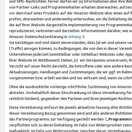
und SMS-Nachrichten. Ferner dürfen wir (a) Informationen über Ihre We
von Partner-Links und Programminhalten erhalten überwachen, aufzei
vor dem Kauf eines Produkts auf der Amazon-Website über einen auf Ih
prüfen, überwachen und anderweitig untersuchen, um die Einhaltung dies
die auf Ihrer Website dargestellte Implementierung von Programminhalt
reproduzieren, verbreiten und darstellen. Informationen darüber, wie w
Amazon-Datenschutzerklärung in
Anhang 4
.
Sie bestätigen und sind damit einverstanden, dass (a) wir und unsere 
(Traffic) anregen können, zu Bedingungen, die von den in dieser Vere
Unternehmen jederzeit (unmittelbar oder mittelbar) Websites oder Appl
Ihrer Website im Wettbewerb stehen, (c) ein Versäumnis unsererseits, I
Verzicht auf unser Recht darstellt, die betroffene oder eine andere B
Aktualisierungen, Handlungen und Zustimmungen, die wir ggf. im Rahme
vorgenommen bzw. erteilt werden und nur wirksam sind, wenn sie schri
Ohne die ausdrückliche vorherige schriftliche Zustimmung von Amazon
abtreten. Vorbehaltlich dieser Einschränkung ist diese Vereinbarung f
rechtlich bindend, gegenüber den Parteien und ihren jeweiligen Rech
Diese Vereinbarung umfasst die jeweils aktuellste Fassung aller Richtli
dieser Vereinbarung Bezug genommen wird und alle anderen Richtlinie
des Partnerprogramms zur Verfügung gestellt werden („
Programmric
verpflichten sich zu deren Einhaltung. Im Falle von Widersprüchen zwi
maßgeblich. Im Falle von Widersprüchen zwischen dieser Vereinbarun