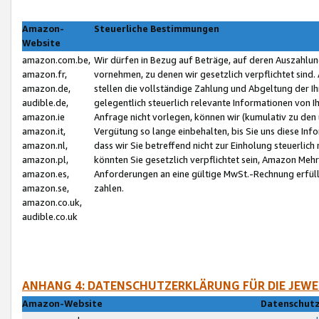
Amazon-
Steuerliche Bestimmungen
Website
amazon.com.be,
Wir dürfen in Bezug auf Beträge, auf deren Auszahlun
amazon.fr,
vornehmen, zu denen wir gesetzlich verpflichtet sind
amazon.de,
stellen die vollständige Zahlung und Abgeltung der 
audible.de,
gelegentlich steuerlich relevante Informationen von I
amazon.ie
Anfrage nicht vorlegen, können wir (kumulativ zu de
amazon.it,
Vergütung so lange einbehalten, bis Sie uns diese Inf
amazon.nl,
dass wir Sie betreffend nicht zur Einholung steuerlich 
amazon.pl,
könnten Sie gesetzlich verpflichtet sein, Amazon Meh
amazon.es,
Anforderungen an eine gültige MwSt.-Rechnung erfüllt
amazon.se,
zahlen.
amazon.co.uk,
audible.co.uk
ANHANG 4: DATENSCHUTZERKLÄRUNG FÜR DIE JEWE
Amazon-Website
Datenschutz