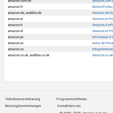
amazon.com.be
amazon.com.b
amazon.fr
Notice:Protec
amazon.de, audible.de
Amazon.de Da
amazon.ie
Amazon.ie Pri
amazon.it
Amazon.it Inf
amazon.nl
Amazon.nl Pri
amazon.pl
Informacja O
amazon.es
Aviso de Priv
amazon.se
Integritetsm
amazon.co.uk, audible.co.uk
Amazon.co.uk 
Teilnahmevereinbarung
Programmrichtlinien
Nutzungsbestimmungen
Kontaktiere uns