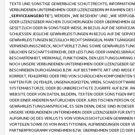
TEXTE UND SONSTIGE GEWERBLICHE SCHUTZRECHTE, INFORMATIONE
VERBUNDENEN UNTERNEHMEN ODER LIZENZGEBERN IM RAHMEN DES
„
SERVICEANGEBOTE
“), WERDEN „WIE BESEHEN“ UND „WIE VERFÜ
ODER LIZENZGEBER MACHEN ZUSICHERUNGEN ODER ÜBERNEHMEN GEW
GESETZLICH ODER IN SONSTIGER WEISE, IN BEZUG AUF DIE SERVI
SCHLIESSEN JEGLICHE GEWÄHRLEISTUNGEN IN BEZUG AUF DIE SERVI
GEWÄHRLEISTUNGEN BEZÜGLICH RECHTSMÄNGELN, MARKTGÄNGIGKEIT
VERWENDUNGSZWECK, NICHTVERLETZUNG SOWIE GEWÄHRLEISTUNGEN 
ÜBLICHEN GESCHÄFTSVERKEHR, DER LEISTUNG ODER HANDELSBRÄUCH
BESCHAFFENHEIT, MERKMALE, FUNKTIONEN, DEN LEISTUNGSUMFANG 
NOCH UNSERE VERBUNDENEN UNTERNEHMEN ODER LIZENZGEBER GEWÄ
BESCHRIEBEN DURCHGÄNGIG BZW. AUF BESTIMMTE ART UND WEISE
KORREKT, FEHLERFREI ODER FREI VON SCHÄDLICHEN KOMPONENTEN
HAFTEN FÜR: (A) FEHLER, UNGENAUIGKEITEN, VIREN, SCHADSOFTW
SYSTEMABSTÜRZE; ODER (B) UNBERECHTIGTE ZUGRIFFE AUF BZW. 
WEBSITE ODER VON DATEN, BILDERN, TEXTEN ODER SONSTIGEN INF
ODER EINER ANDEREN NATÜRLICHEN ODER JURISTISCHEN PERSON OD
GEWÄHRLEISTUNGSANSPRÜCHE, ES SEIN DENN, DIESE SIND IN DIES
UNSERE VERBUNDENEN UNTERNEHMEN ODER LIZENZGEBER FÜR EN
AUFGRUND (X) DES VERLUSTS VON VORAUSSICHTLICHEN GEWINNEN
VORTEILEN SOWIE (Y) VON INVESTITIONEN, AUFWENDUNGEN ODER VE
PARTNERPROGRAMM VORNEHMEN BZW. ÜBERNEHMEN ODER (Z) DER 