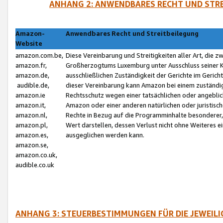
ANHANG 2: ANWENDBARES RECHT UND STRE
Amazon-
Anwendbares Recht und Streitbeilegung
Website
amazon.com.be,
Diese Vereinbarung und Streitigkeiten aller Art, die 
amazon.fr,
Großherzogtums Luxemburg unter Ausschluss seiner Kol
amazon.de,
ausschließlichen Zuständigkeit der Gerichte im Geri
audible.de,
dieser Vereinbarung kann Amazon bei einem zuständig
amazon.ie
Rechtsschutz wegen einer tatsächlichen oder angebli
amazon.it,
Amazon oder einer anderen natürlichen oder juristisc
amazon.nl,
Rechte in Bezug auf die Programminhalte besonderer,
amazon.pl,
Wert darstellen, dessen Verlust nicht ohne Weiteres e
amazon.es,
ausgeglichen werden kann.
amazon.se,
amazon.co.uk,
audible.co.uk
ANHANG 3: STEUERBESTIMMUNGEN FÜR DIE JEWEIL