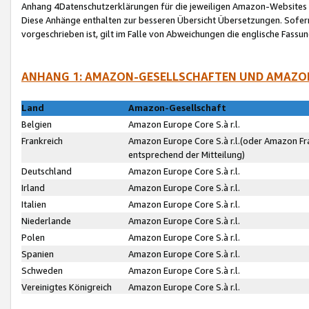
Anhang 4Datenschutzerklärungen für die jeweiligen Amazon-Websites
Diese Anhänge enthalten zur besseren Übersicht Übersetzungen. Sofe
vorgeschrieben ist, gilt im Falle von Abweichungen die englische Fass
ANHANG 1: AMAZON-GESELLSCHAFTEN UND AMAZO
Land
Amazon-Gesellschaft
Belgien
Amazon Europe Core S.à r.l.
Frankreich
Amazon Europe Core S.à r.l.(oder Amazon Fr
entsprechend der Mitteilung)
Deutschland
Amazon Europe Core S.à r.l.
Irland
Amazon Europe Core S.à r.l.
Italien
Amazon Europe Core S.à r.l.
Niederlande
Amazon Europe Core S.à r.l.
Polen
Amazon Europe Core S.à r.l.
Spanien
Amazon Europe Core S.à r.l.
Schweden
Amazon Europe Core S.à r.l.
Vereinigtes Königreich
Amazon Europe Core S.à r.l.