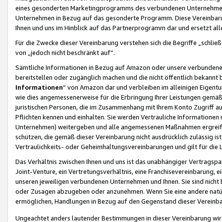
eines gesonderten Marketingprogramms des verbundenen Unternehmens
Unternehmen in Bezug auf das gesonderte Programm. Diese Vereinbarung
Ihnen und uns im Hinblick auf das Partnerprogramm dar und ersetzt al
Für die Zwecke dieser Vereinbarung verstehen sich die Begriffe „schließ
von „jedoch nicht beschränkt auf“.
Sämtliche Informationen in Bezug auf Amazon oder unsere verbunde
bereitstellen oder zugänglich machen und die nicht öffentlich bekannt bz
Informationen
“ von Amazon dar und verbleiben im alleinigen Eigent
wie dies angemessenerweise für die Erbringung Ihrer Leistungen gemäß d
juristischen Personen, die im Zusammenhang mit Ihrem Konto Zugriff au
Pflichten kennen und einhalten. Sie werden Vertrauliche Informationen 
Unternehmen) weitergeben und alle angemessenen Maßnahmen ergreifen
schützen, die gemäß dieser Vereinbarung nicht ausdrücklich zulässig is
Vertraulichkeits- oder Geheimhaltungsvereinbarungen und gilt für die
Das Verhältnis zwischen Ihnen und uns ist das unabhängiger Vertragspa
Joint-Venture, ein Vertretungsverhältnis, eine Franchisevereinbarung, 
unseren jeweiligen verbundenen Unternehmen und Ihnen. Sie sind ni
oder Zusagen abzugeben oder anzunehmen. Wenn Sie eine andere natürli
ermöglichen, Handlungen in Bezug auf den Gegenstand dieser Vereinbar
Ungeachtet anders lautender Bestimmungen in dieser Vereinbarung wird