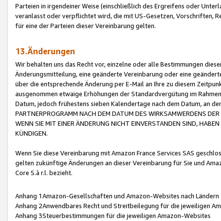
Parteien in irgendeiner Weise (einschließlich des Ergreifens oder Unt
veranlasst oder verpflichtet wird, die mit US-Gesetzen, Vorschriften,
für eine der Parteien dieser Vereinbarung gelten.
13.Änderungen
Wir behalten uns das Recht vor, einzelne oder alle Bestimmungen diese
Änderungsmitteilung, eine geänderte Vereinbarung oder eine geänderte 
über die entsprechende Änderung per E-Mail an Ihre zu diesem Zeitpun
ausgenommen etwaige Erhöhungen der Standardvergütung im Rahmen
Datum, jedoch frühestens sieben Kalendertage nach dem Datum, an de
PARTNERPROGRAMM NACH DEM DATUM DES WIRKSAMWERDENS DER Ä
WENN SIE MIT EINER ÄNDERUNG NICHT EINVERSTANDEN SIND, HABEN S
KÜNDIGEN.
Wenn Sie diese Vereinbarung mit Amazon France Services SAS geschlo
gelten zukünftige Änderungen an dieser Vereinbarung für Sie und Ama
Core S.à r.l. bezieht.
Anhang 1Amazon-Gesellschaften und Amazon-Websites nach Ländern
Anhang 2Anwendbares Recht und Streitbeilegung für die jeweiligen 
Anhang 3Steuerbestimmungen für die jeweiligen Amazon-Websites