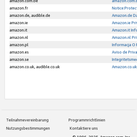
amazon.com.be
amazon.com.b
amazon.fr
Notice:Protec
amazon.de, audible.de
Amazon.de Da
amazon.ie
Amazon.ie Pri
amazon.it
Amazon.it Inf
amazon.nl
Amazon.nl Pri
amazon.pl
Informacja O
amazon.es
Aviso de Priv
amazon.se
Integritetsm
amazon.co.uk, audible.co.uk
Amazon.co.uk 
Teilnahmevereinbarung
Programmrichtlinien
Nutzungsbestimmungen
Kontaktiere uns