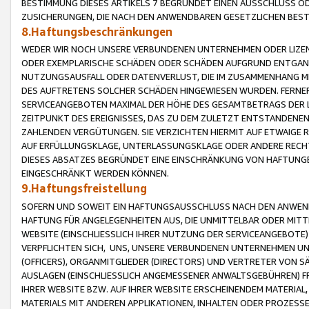
BESTIMMUNG DIESES ARTIKELS 7 BEGRÜNDET EINEN AUSSCHLUSS 
ZUSICHERUNGEN, DIE NACH DEN ANWENDBAREN GESETZLICHEN BE
8.Haftungsbeschränkungen
WEDER WIR NOCH UNSERE VERBUNDENEN UNTERNEHMEN ODER LIZEN
ODER EXEMPLARISCHE SCHÄDEN ODER SCHÄDEN AUFGRUND ENTGANG
NUTZUNGSAUSFALL ODER DATENVERLUST, DIE IM ZUSAMMENHANG MI
DES AUFTRETENS SOLCHER SCHÄDEN HINGEWIESEN WURDEN. FERN
SERVICEANGEBOTEN MAXIMAL DER HÖHE DES GESAMTBETRAGS DER 
ZEITPUNKT DES EREIGNISSES, DAS ZU DEM ZULETZT ENTSTANDENE
ZAHLENDEN VERGÜTUNGEN. SIE VERZICHTEN HIERMIT AUF ETWAIGE 
AUF ERFÜLLUNGSKLAGE, UNTERLASSUNGSKLAGE ODER ANDERE RECHT
DIESES ABSATZES BEGRÜNDET EINE EINSCHRÄNKUNG VON HAFTUNG
EINGESCHRÄNKT WERDEN KÖNNEN.
9.Haftungsfreistellung
SOFERN UND SOWEIT EIN HAFTUNGSAUSSCHLUSS NACH DEN ANWENDB
HAFTUNG FÜR ANGELEGENHEITEN AUS, DIE UNMITTELBAR ODER MITT
WEBSITE (EINSCHLIESSLICH IHRER NUTZUNG DER SERVICEANGEBOTE)
VERPFLICHTEN SICH, UNS, UNSERE VERBUNDENEN UNTERNEHMEN UN
(OFFICERS), ORGANMITGLIEDER (DIRECTORS) UND VERTRETER VON 
AUSLAGEN (EINSCHLIESSLICH ANGEMESSENER ANWALTSGEBÜHREN) FR
IHRER WEBSITE BZW. AUF IHRER WEBSITE ERSCHEINENDEM MATERIAL
MATERIALS MIT ANDEREN APPLIKATIONEN, INHALTEN ODER PROZESSE