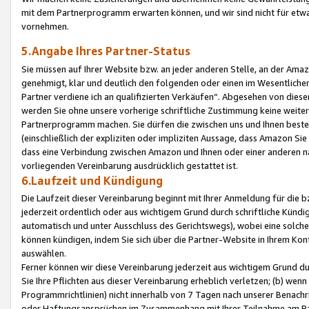
mit dem Partnerprogramm erwarten können, und wir sind nicht für etwa
vornehmen.
5.Angabe Ihres Partner-Status
Sie müssen auf Ihrer Website bzw. an jeder anderen Stelle, an der Am
genehmigt, klar und deutlich den folgenden oder einen im Wesentlichen
Partner verdiene ich an qualifizierten Verkäufen“. Abgesehen von die
werden Sie ohne unsere vorherige schriftliche Zustimmung keine weite
Partnerprogramm machen. Sie dürfen die zwischen uns und Ihnen best
(einschließlich der expliziten oder impliziten Aussage, dass Amazon Si
dass eine Verbindung zwischen Amazon und Ihnen oder einer anderen natü
vorliegenden Vereinbarung ausdrücklich gestattet ist.
6.Laufzeit und Kündigung
Die Laufzeit dieser Vereinbarung beginnt mit Ihrer Anmeldung für die 
jederzeit ordentlich oder aus wichtigem Grund durch schriftliche Kündi
automatisch und unter Ausschluss des Gerichtswegs), wobei eine solch
können kündigen, indem Sie sich über die Partner-Website in Ihrem Ko
auswählen.
Ferner können wir diese Vereinbarung jederzeit aus wichtigem Grund dur
Sie Ihre Pflichten aus dieser Vereinbarung erheblich verletzen; (b) wen
Programmrichtlinien) nicht innerhalb von 7 Tagen nach unserer Benachr
oder Haftungsansprüchen im Zusammenhang mit Ihrer Teilnahme am Pa