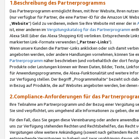
1.Beschreibung des Partnerprogramms
Das Partnerprogramm ermöglicht Ihnen, mit Ihrer Website, Ihren nutzer
(nur verfügbar für Partner, die eine Partner-ID für die Amazon UK We
„
Website
“) Geld zu verdienen, indem Sie Ihre Website mit einer der in
ist, einer anderen im
Vergütungskatalog für das Partnerprogramm
enth
Alexa Skill (über das Alexa Shopping Kit) verlinken. Entsprechende Lin
markierten Link-Formate verwenden („
Partner-Links
“).
Wenn unsere Kunden die Partner-Links anklicken oder sich damit verbi
angeboten werden, oder andere Handlungen vornehmen, können Sie eine
Partnerprogramm
näher beschrieben (und vorbehaltlich der dort festg
Produkte oder Leistungen können wir Ihnen Daten, Bilder, Texte, Linkfo
für Anwendungsprogramme, die Alexa-Funktionalität und weitere Inf
zur Verfügung stellen. Der Begriff „Programminhalte“ bezieht sich dabe
in Bezug auf Produkte, die auf Websites angeboten werden, bei denen 
2.Compliance-Anforderungen für das Partnerprog
Ihre Teilnahme am Partnerprogramm und der Bezug einer Vergütung setz
Sie sind verpflichtet, uns umgehend alle Informationen zu geben, die w
Für den Fall, dass Sie gegen diese Vereinbarung oder andere anwendba
uns zur Verfügung stehenden Rechten und Rechtsbehelfen, das Recht vo
Vergütungen ohne weitere Ankündigung (soweit nach geltendem Recht z
entsprechende Vergütungen zu haben) und zwar unabhängig davon, ob 