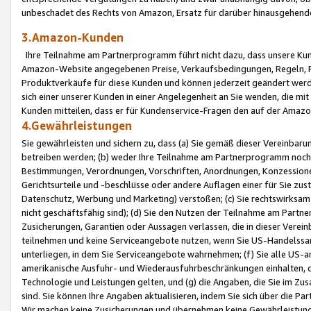
unbeschadet des Rechts von Amazon, Ersatz für darüber hinausgehen
3.Amazon-Kunden
Ihre Teilnahme am Partnerprogramm führt nicht dazu, dass unsere Kun
Amazon-Website angegebenen Preise, Verkaufsbedingungen, Regeln, Ri
Produktverkäufe für diese Kunden und können jederzeit geändert werde
sich einer unserer Kunden in einer Angelegenheit an Sie wenden, die 
Kunden mitteilen, dass er für Kundenservice-Fragen den auf der Ama
4.Gewährleistungen
Sie gewährleisten und sichern zu, dass (a) Sie gemäß dieser Vereinba
betreiben werden; (b) weder Ihre Teilnahme am Partnerprogramm noch d
Bestimmungen, Verordnungen, Vorschriften, Anordnungen, Konzessionen,
Gerichtsurteile und -beschlüsse oder andere Auflagen einer für Sie zu
Datenschutz, Werbung und Marketing) verstoßen; (c) Sie rechtswirksam 
nicht geschäftsfähig sind); (d) Sie den Nutzen der Teilnahme am Partne
Zusicherungen, Garantien oder Aussagen verlassen, die in dieser Verein
teilnehmen und keine Serviceangebote nutzen, wenn Sie US-Handelssa
unterliegen, in dem Sie Serviceangebote wahrnehmen; (f) Sie alle US
amerikanische Ausfuhr- und Wiederausfuhrbeschränkungen einhalten, 
Technologie und Leistungen gelten, und (g) die Angaben, die Sie im 
sind. Sie können Ihre Angaben aktualisieren, indem Sie sich über die 
Wir machen keine Zusicherungen und übernehmen keine Gewährleistun