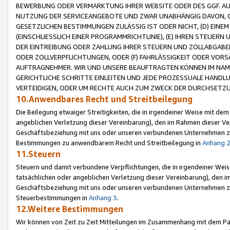
BEWERBUNG ODER VERMARKTUNG IHRER WEBSITE ODER DES GGF. AUF 
NUTZUNG DER SERVICEANGEBOTE UND ZWAR UNABHÄNGIG DAVON, O
GESETZLICHEN BESTIMMUNGEN ZULÄSSIG IST ODER NICHT, (D) EINE
(EINSCHLIESSLICH EINER PROGRAMMRICHTLINIE), (E) IHREN STEUER
DER EINTREIBUNG ODER ZAHLUNG IHRER STEUERN UND ZOLLABGAB
ODER ZOLLVERPFLICHTUNGEN, ODER (F) FAHRLÄSSIGKEIT ODER VORS
AUFTRAGNEHMER. WIR UND UNSERE BEAUFTRAGTEN KÖNNEN IM NAME
GERICHTLICHE SCHRITTE EINLEITEN UND JEDE PROZESSUALE HAND
VERTEIDIGEN, ODER UM RECHTE AUCH ZUM ZWECK DER DURCHSETZU
10.Anwendbares Recht und Streitbeilegung
Die Beilegung etwaiger Streitigkeiten, die in irgendeiner Weise mit de
angeblichen Verletzung dieser Vereinbarung), den im Rahmen dieser Ve
Geschäftsbeziehung mit uns oder unseren verbundenen Unternehmen zu
Bestimmungen zu anwendbarem Recht und Streitbeilegung in
Anhang 
11.Steuern
Steuern und damit verbundene Verpflichtungen, die in irgendeiner Wei
tatsächlichen oder angeblichen Verletzung dieser Vereinbarung), den 
Geschäftsbeziehung mit uns oder unseren verbundenen Unternehmen z
Steuerbestimmungen in
Anhang 3
.
12.Weitere Bestimmungen
Wir können von Zeit zu Zeit Mitteilungen im Zusammenhang mit dem Par