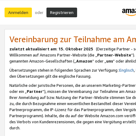
Anmelden
Registrieren
oder
Vereinbarung zur Teilnahme am 
zuletzt aktualisiert am
:
15. Oktober 2025
(Derzeitige Partner - 
Willkommen auf Amazons Partner-Website (die „
Partner-Website
“)
genannten Amazon-Gesellschaften („
Amazon
“ oder „
uns
“ oder ähnli
Übersetzungen stehen in folgenden Sprachen zur Verfügung :
Englisch
,
den Übersetzungen gilt die englische Fassung.
Natürliche oder juristische Personen, die an unserem Marketing-Partn
oder ein „
Partner
“), müssen die Vereinbarung zur Teilnahme am Ama
Ihrer Anmeldung auf bzw. Nutzung der Partner-Website stimmen Sie die
zu, die durch Bezugnahme einen wesentlichen Bestandteil dieser Verei
Partnerprogramm, die IP-Lizenz für das Partnerprogramm, den Vergütu
Partnerprogramm). Inhalte, die du auf der Website Amazon.com veröffe
des Verbots von Kundenrezensionen, die gegen eine Vergütung erstellt, 
durch.