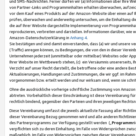
und SMS-Nachrichten. Ferner dürfen wir (a) Informationen über Ihre We
von Partner-Links und Programminhalten erhalten überwachen, aufzei
vor dem Kauf eines Produkts auf der Amazon-Website über einen auf Ih
prüfen, überwachen und anderweitig untersuchen, um die Einhaltung dies
die auf Ihrer Website dargestellte Implementierung von Programminhalt
reproduzieren, verbreiten und darstellen. Informationen darüber, wie w
Amazon-Datenschutzerklärung in
Anhang 4
.
Sie bestätigen und sind damit einverstanden, dass (a) wir und unsere 
(Traffic) anregen können, zu Bedingungen, die von den in dieser Vere
Unternehmen jederzeit (unmittelbar oder mittelbar) Websites oder Appl
Ihrer Website im Wettbewerb stehen, (c) ein Versäumnis unsererseits, I
Verzicht auf unser Recht darstellt, die betroffene oder eine andere B
Aktualisierungen, Handlungen und Zustimmungen, die wir ggf. im Rahme
vorgenommen bzw. erteilt werden und nur wirksam sind, wenn sie schri
Ohne die ausdrückliche vorherige schriftliche Zustimmung von Amazon
abtreten. Vorbehaltlich dieser Einschränkung ist diese Vereinbarung f
rechtlich bindend, gegenüber den Parteien und ihren jeweiligen Rech
Diese Vereinbarung umfasst die jeweils aktuellste Fassung aller Richtli
dieser Vereinbarung Bezug genommen wird und alle anderen Richtlinie
des Partnerprogramms zur Verfügung gestellt werden („
Programmric
verpflichten sich zu deren Einhaltung. Im Falle von Widersprüchen zwi
maßgeblich. Im Falle von Widersprüchen zwischen dieser Vereinbarun