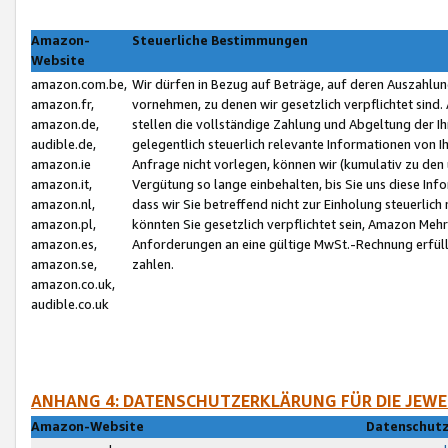
Amazon-
Steuerliche Bestimmungen
Website
amazon.com.be,
Wir dürfen in Bezug auf Beträge, auf deren Auszahlun
amazon.fr,
vornehmen, zu denen wir gesetzlich verpflichtet sind
amazon.de,
stellen die vollständige Zahlung und Abgeltung der 
audible.de,
gelegentlich steuerlich relevante Informationen von I
amazon.ie
Anfrage nicht vorlegen, können wir (kumulativ zu de
amazon.it,
Vergütung so lange einbehalten, bis Sie uns diese Inf
amazon.nl,
dass wir Sie betreffend nicht zur Einholung steuerlich 
amazon.pl,
könnten Sie gesetzlich verpflichtet sein, Amazon Meh
amazon.es,
Anforderungen an eine gültige MwSt.-Rechnung erfüllt
amazon.se,
zahlen.
amazon.co.uk,
audible.co.uk
ANHANG 4: DATENSCHUTZERKLÄRUNG FÜR DIE JEWE
Amazon-Website
Datenschutz