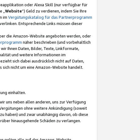
eapplikation oder Alexa Skill (nur verfügbar für
e „
Website
“) Geld zu verdienen, indem Sie Ihre
en im
Vergütungskatalog für das Partnerprogramm
t) verlinken. Entsprechende Links müssen dieser
e über die Amazon-Website angeboten werden, oder
nerprogramm
näher beschrieben (und vorbehaltlich
ir Ihnen Daten, Bilder, Texte, Linkformate,
alität und weitere Informationen im
zieht sich dabei ausdrücklich nicht auf Daten,
es sich nicht um eine Amazon-Website handelt.
rung einhalten.
ir uns neben allen anderen, uns zur Verfügung
n Vergütungen ohne weitere Ankündigung (soweit
 zu haben) und zwar unabhängig davon, ob diese
darüber hinausgehende Schäden zu verlangen.
on gelten alle auf der Amazon-Website