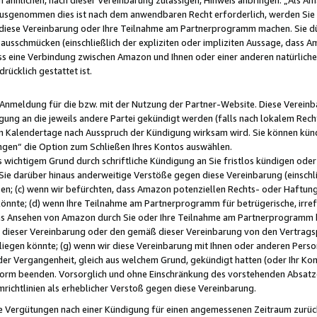
usgenommen dies ist nach dem anwendbaren Recht erforderlich, werden Sie 
f diese Vereinbarung oder Ihre Teilnahme am Partnerprogramm machen. Sie d
usschmücken (einschließlich der expliziten oder impliziten Aussage, dass A
 eine Verbindung zwischen Amazon und Ihnen oder einer anderen natürlichen 
rücklich gestattet ist.
r Anmeldung für die bzw. mit der Nutzung der Partner-Website. Diese Vereinb
gung an die jeweils andere Partei gekündigt werden (falls nach lokalem Rech
n Kalendertage nach Ausspruch der Kündigung wirksam wird. Sie können kündi
ngen“ die Option zum Schließen Ihres Kontos auswählen.
 wichtigem Grund durch schriftliche Kündigung an Sie fristlos kündigen oder I
 Sie darüber hinaus anderweitige Verstöße gegen diese Vereinbarung (einschli
ben; (c) wenn wir befürchten, dass Amazon potenziellen Rechts- oder Haftu
nnte; (d) wenn Ihre Teilnahme am Partnerprogramm für betrügerische, irref
das Ansehen von Amazon durch Sie oder Ihre Teilnahme am Partnerprogramm b
ieser Vereinbarung oder den gemäß dieser Vereinbarung von den Vertragspa
liegen könnte; (g) wenn wir diese Vereinbarung mit Ihnen oder anderen Perso
 der Vergangenheit, gleich aus welchem Grund, gekündigt hatten (oder Ihr Ko
rm beenden. Vorsorglich und ohne Einschränkung des vorstehenden Absatzes
richtlinien als erheblicher Verstoß gegen diese Vereinbarung.
e Vergütungen nach einer Kündigung für einen angemessenen Zeitraum zurückb