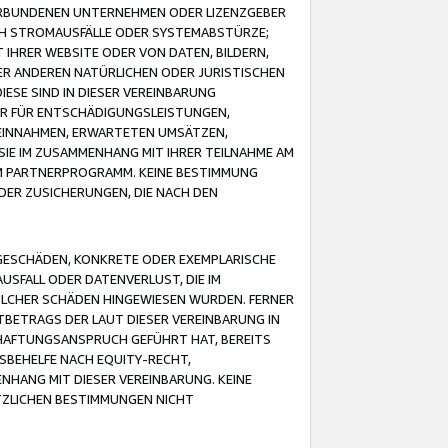
VERBUNDENEN UNTERNEHMEN ODER LIZENZGEBER
ICH STROMAUSFÄLLE ODER SYSTEMABSTÜRZE;
IHRER WEBSITE ODER VON DATEN, BILDERN,
ER ANDEREN NATÜRLICHEN ODER JURISTISCHEN
ESE SIND IN DIESER VEREINBARUNG
R FÜR ENTSCHÄDIGUNGSLEISTUNGEN,
EINNAHMEN, ERWARTETEN UMSÄTZEN,
SIE IM ZUSAMMENHANG MIT IHRER TEILNAHME AM
M PARTNERPROGRAMM. KEINE BESTIMMUNG
DER ZUSICHERUNGEN, DIE NACH DEN
GESCHÄDEN, KONKRETE ODER EXEMPLARISCHE
SFALL ODER DATENVERLUST, DIE IM
OLCHER SCHÄDEN HINGEWIESEN WURDEN. FERNER
BETRAGS DER LAUT DIESER VEREINBARUNG IN
HAFTUNGSANSPRUCH GEFÜHRT HAT, BEREITS
SBEHELFE NACH EQUITY-RECHT,
NHANG MIT DIESER VEREINBARUNG. KEINE
TZLICHEN BESTIMMUNGEN NICHT