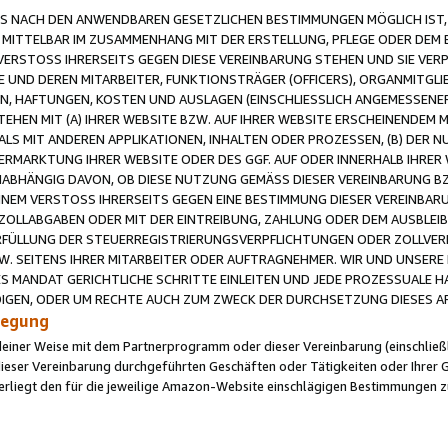
 NACH DEN ANWENDBAREN GESETZLICHEN BESTIMMUNGEN MÖGLICH IST, S
MITTELBAR IM ZUSAMMENHANG MIT DER ERSTELLUNG, PFLEGE ODER DEM BE
ERSTOSS IHRERSEITS GEGEN DIESE VEREINBARUNG STEHEN UND SIE VERP
UND DEREN MITARBEITER, FUNKTIONSTRÄGER (OFFICERS), ORGANMITGLI
N, HAFTUNGEN, KOSTEN UND AUSLAGEN (EINSCHLIESSLICH ANGEMESSENE
HEN MIT (A) IHRER WEBSITE BZW. AUF IHRER WEBSITE ERSCHEINENDEM M
LS MIT ANDEREN APPLIKATIONEN, INHALTEN ODER PROZESSEN, (B) DER 
RMARKTUNG IHRER WEBSITE ODER DES GGF. AUF ODER INNERHALB IHRER W
ABHÄNGIG DAVON, OB DIESE NUTZUNG GEMÄSS DIESER VEREINBARUNG B
EINEM VERSTOSS IHRERSEITS GEGEN EINE BESTIMMUNG DIESER VEREINBARU
D ZOLLABGABEN ODER MIT DER EINTREIBUNG, ZAHLUNG ODER DEM AUSBLEI
FÜLLUNG DER STEUERREGISTRIERUNGSVERPFLICHTUNGEN ODER ZOLLVERPF
W. SEITENS IHRER MITARBEITER ODER AUFTRAGNEHMER. WIR UND UNSERE
ES MANDAT GERICHTLICHE SCHRITTE EINLEITEN UND JEDE PROZESSUALE 
GEN, ODER UM RECHTE AUCH ZUM ZWECK DER DURCHSETZUNG DIESES AR
ilegung
endeiner Weise mit dem Partnerprogramm oder dieser Vereinbarung (einschließl
ieser Vereinbarung durchgeführten Geschäften oder Tätigkeiten oder Ihrer 
iegt den für die jeweilige Amazon-Website einschlägigen Bestimmungen z