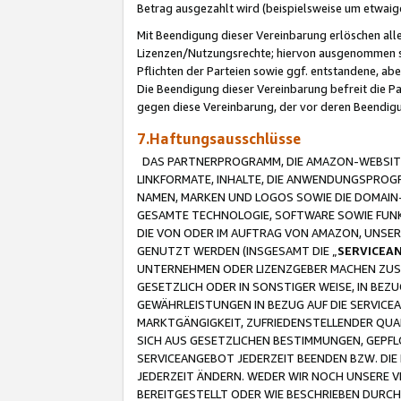
Betrag ausgezahlt wird (beispielsweise um etwai
Mit Beendigung dieser Vereinbarung erlöschen alle
Lizenzen/Nutzungsrechte; hiervon ausgenommen sind
Pflichten der Parteien sowie ggf. entstandene, ab
Die Beendigung dieser Vereinbarung befreit die P
gegen diese Vereinbarung, der vor deren Beendi
7.Haftungsausschlüsse
DAS PARTNERPROGRAMM, DIE AMAZON-WEBSITE,
LINKFORMATE, INHALTE, DIE ANWENDUNGSPRO
NAMEN, MARKEN UND LOGOS SOWIE DIE DOMAIN
GESAMTE TECHNOLOGIE, SOFTWARE SOWIE FUNKT
DIE VON ODER IM AUFTRAG VON AMAZON, UNS
GENUTZT WERDEN (INSGESAMT DIE „
SERVICEA
UNTERNEHMEN ODER LIZENZGEBER MACHEN ZUSI
GESETZLICH ODER IN SONSTIGER WEISE, IN BE
GEWÄHRLEISTUNGEN IN BEZUG AUF DIE SERVICE
MARKTGÄNGIGKEIT, ZUFRIEDENSTELLENDER QUA
SICH AUS GESETZLICHEN BESTIMMUNGEN, GEPFL
SERVICEANGEBOT JEDERZEIT BEENDEN BZW. DIE
JEDERZEIT ÄNDERN. WEDER WIR NOCH UNSERE 
BEREITGESTELLT ODER WIE BESCHRIEBEN DURC