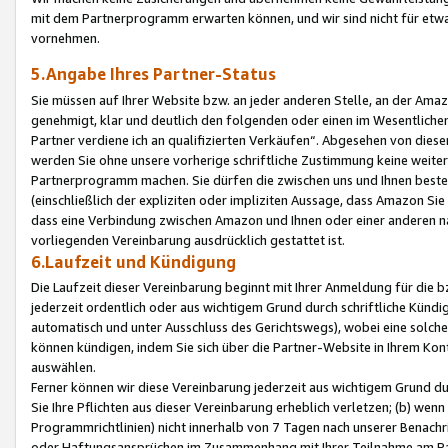
mit dem Partnerprogramm erwarten können, und wir sind nicht für etwa
vornehmen.
5.Angabe Ihres Partner-Status
Sie müssen auf Ihrer Website bzw. an jeder anderen Stelle, an der Am
genehmigt, klar und deutlich den folgenden oder einen im Wesentlichen
Partner verdiene ich an qualifizierten Verkäufen“. Abgesehen von die
werden Sie ohne unsere vorherige schriftliche Zustimmung keine weite
Partnerprogramm machen. Sie dürfen die zwischen uns und Ihnen best
(einschließlich der expliziten oder impliziten Aussage, dass Amazon Si
dass eine Verbindung zwischen Amazon und Ihnen oder einer anderen natü
vorliegenden Vereinbarung ausdrücklich gestattet ist.
6.Laufzeit und Kündigung
Die Laufzeit dieser Vereinbarung beginnt mit Ihrer Anmeldung für die 
jederzeit ordentlich oder aus wichtigem Grund durch schriftliche Kündi
automatisch und unter Ausschluss des Gerichtswegs), wobei eine solch
können kündigen, indem Sie sich über die Partner-Website in Ihrem Ko
auswählen.
Ferner können wir diese Vereinbarung jederzeit aus wichtigem Grund dur
Sie Ihre Pflichten aus dieser Vereinbarung erheblich verletzen; (b) wen
Programmrichtlinien) nicht innerhalb von 7 Tagen nach unserer Benachr
oder Haftungsansprüchen im Zusammenhang mit Ihrer Teilnahme am Pa