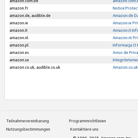
amazon.com.be
amazon.com.b
amazon.fr
Notice:Protec
amazon.de, audible.de
Amazon.de Da
amazon.ie
Amazon.ie Pri
amazon.it
Amazon.it Inf
amazon.nl
Amazon.nl Pri
amazon.pl
Informacja O
amazon.es
Aviso de Priv
amazon.se
Integritetsm
amazon.co.uk, audible.co.uk
Amazon.co.uk 
Teilnahmevereinbarung
Programmrichtlinien
Nutzungsbestimmungen
Kontaktiere uns