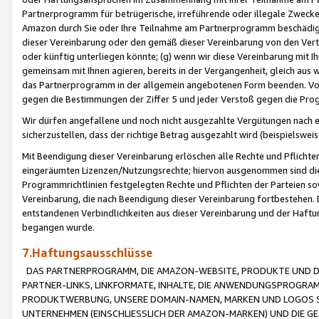
Partnerprogramm für betrügerische, irreführende oder illegale Zwecke
Amazon durch Sie oder Ihre Teilnahme am Partnerprogramm beschädig
dieser Vereinbarung oder den gemäß dieser Vereinbarung von den Vertr
oder künftig unterliegen könnte; (g) wenn wir diese Vereinbarung mit I
gemeinsam mit Ihnen agieren, bereits in der Vergangenheit, gleich aus
das Partnerprogramm in der allgemein angebotenen Form beenden. Vors
gegen die Bestimmungen der Ziffer 5 und jeder Verstoß gegen die Prog
Wir dürfen angefallene und noch nicht ausgezahlte Vergütungen nach 
sicherzustellen, dass der richtige Betrag ausgezahlt wird (beispielsw
Mit Beendigung dieser Vereinbarung erlöschen alle Rechte und Pflichte
eingeräumten Lizenzen/Nutzungsrechte; hiervon ausgenommen sind die in 
Programmrichtlinien festgelegten Rechte und Pflichten der Parteien sow
Vereinbarung, die nach Beendigung dieser Vereinbarung fortbestehen. D
entstandenen Verbindlichkeiten aus dieser Vereinbarung und der Haft
begangen wurde.
7.Haftungsausschlüsse
DAS PARTNERPROGRAMM, DIE AMAZON-WEBSITE, PRODUKTE UND DI
PARTNER-LINKS, LINKFORMATE, INHALTE, DIE ANWENDUNGSPROGR
PRODUKTWERBUNG, UNSERE DOMAIN-NAMEN, MARKEN UND LOGOS S
UNTERNEHMEN (EINSCHLIESSLICH DER AMAZON-MARKEN) UND DIE GE