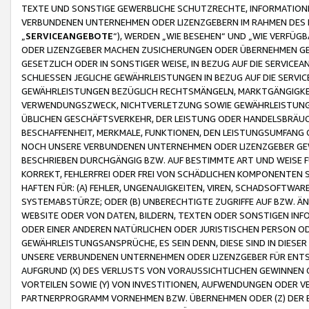
TEXTE UND SONSTIGE GEWERBLICHE SCHUTZRECHTE, INFORMATIONE
VERBUNDENEN UNTERNEHMEN ODER LIZENZGEBERN IM RAHMEN DES
„
SERVICEANGEBOTE
“), WERDEN „WIE BESEHEN“ UND „WIE VERFÜ
ODER LIZENZGEBER MACHEN ZUSICHERUNGEN ODER ÜBERNEHMEN GEW
GESETZLICH ODER IN SONSTIGER WEISE, IN BEZUG AUF DIE SERVI
SCHLIESSEN JEGLICHE GEWÄHRLEISTUNGEN IN BEZUG AUF DIE SERVI
GEWÄHRLEISTUNGEN BEZÜGLICH RECHTSMÄNGELN, MARKTGÄNGIGKEIT
VERWENDUNGSZWECK, NICHTVERLETZUNG SOWIE GEWÄHRLEISTUNGEN 
ÜBLICHEN GESCHÄFTSVERKEHR, DER LEISTUNG ODER HANDELSBRÄUCH
BESCHAFFENHEIT, MERKMALE, FUNKTIONEN, DEN LEISTUNGSUMFANG 
NOCH UNSERE VERBUNDENEN UNTERNEHMEN ODER LIZENZGEBER GEWÄ
BESCHRIEBEN DURCHGÄNGIG BZW. AUF BESTIMMTE ART UND WEISE
KORREKT, FEHLERFREI ODER FREI VON SCHÄDLICHEN KOMPONENTEN
HAFTEN FÜR: (A) FEHLER, UNGENAUIGKEITEN, VIREN, SCHADSOFTW
SYSTEMABSTÜRZE; ODER (B) UNBERECHTIGTE ZUGRIFFE AUF BZW. 
WEBSITE ODER VON DATEN, BILDERN, TEXTEN ODER SONSTIGEN INF
ODER EINER ANDEREN NATÜRLICHEN ODER JURISTISCHEN PERSON OD
GEWÄHRLEISTUNGSANSPRÜCHE, ES SEIN DENN, DIESE SIND IN DIES
UNSERE VERBUNDENEN UNTERNEHMEN ODER LIZENZGEBER FÜR EN
AUFGRUND (X) DES VERLUSTS VON VORAUSSICHTLICHEN GEWINNEN
VORTEILEN SOWIE (Y) VON INVESTITIONEN, AUFWENDUNGEN ODER VE
PARTNERPROGRAMM VORNEHMEN BZW. ÜBERNEHMEN ODER (Z) DER 