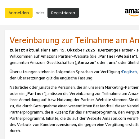
Anmelden
Registrieren
oder
Vereinbarung zur Teilnahme am 
zuletzt aktualisiert am
:
15. Oktober 2025
(Derzeitige Partner - 
Willkommen auf Amazons Partner-Website (die „
Partner-Website
“)
genannten Amazon-Gesellschaften („
Amazon
“ oder „
uns
“ oder ähnli
Übersetzungen stehen in folgenden Sprachen zur Verfügung :
Englisch
,
den Übersetzungen gilt die englische Fassung.
Natürliche oder juristische Personen, die an unserem Marketing-Partn
oder ein „
Partner
“), müssen die Vereinbarung zur Teilnahme am Ama
Ihrer Anmeldung auf bzw. Nutzung der Partner-Website stimmen Sie die
zu, die durch Bezugnahme einen wesentlichen Bestandteil dieser Verei
Partnerprogramm, die IP-Lizenz für das Partnerprogramm, den Vergütu
Partnerprogramm). Inhalte, die du auf der Website Amazon.com veröffe
des Verbots von Kundenrezensionen, die gegen eine Vergütung erstellt, 
durch.