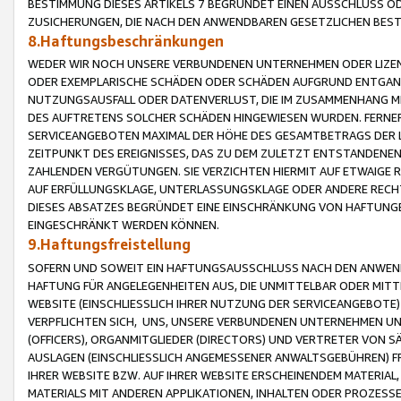
BESTIMMUNG DIESES ARTIKELS 7 BEGRÜNDET EINEN AUSSCHLUSS 
ZUSICHERUNGEN, DIE NACH DEN ANWENDBAREN GESETZLICHEN BE
8.Haftungsbeschränkungen
WEDER WIR NOCH UNSERE VERBUNDENEN UNTERNEHMEN ODER LIZEN
ODER EXEMPLARISCHE SCHÄDEN ODER SCHÄDEN AUFGRUND ENTGANG
NUTZUNGSAUSFALL ODER DATENVERLUST, DIE IM ZUSAMMENHANG MI
DES AUFTRETENS SOLCHER SCHÄDEN HINGEWIESEN WURDEN. FERN
SERVICEANGEBOTEN MAXIMAL DER HÖHE DES GESAMTBETRAGS DER 
ZEITPUNKT DES EREIGNISSES, DAS ZU DEM ZULETZT ENTSTANDENE
ZAHLENDEN VERGÜTUNGEN. SIE VERZICHTEN HIERMIT AUF ETWAIGE 
AUF ERFÜLLUNGSKLAGE, UNTERLASSUNGSKLAGE ODER ANDERE RECHT
DIESES ABSATZES BEGRÜNDET EINE EINSCHRÄNKUNG VON HAFTUNG
EINGESCHRÄNKT WERDEN KÖNNEN.
9.Haftungsfreistellung
SOFERN UND SOWEIT EIN HAFTUNGSAUSSCHLUSS NACH DEN ANWENDB
HAFTUNG FÜR ANGELEGENHEITEN AUS, DIE UNMITTELBAR ODER MITT
WEBSITE (EINSCHLIESSLICH IHRER NUTZUNG DER SERVICEANGEBOTE)
VERPFLICHTEN SICH, UNS, UNSERE VERBUNDENEN UNTERNEHMEN UN
(OFFICERS), ORGANMITGLIEDER (DIRECTORS) UND VERTRETER VON 
AUSLAGEN (EINSCHLIESSLICH ANGEMESSENER ANWALTSGEBÜHREN) FR
IHRER WEBSITE BZW. AUF IHRER WEBSITE ERSCHEINENDEM MATERIAL
MATERIALS MIT ANDEREN APPLIKATIONEN, INHALTEN ODER PROZESSE