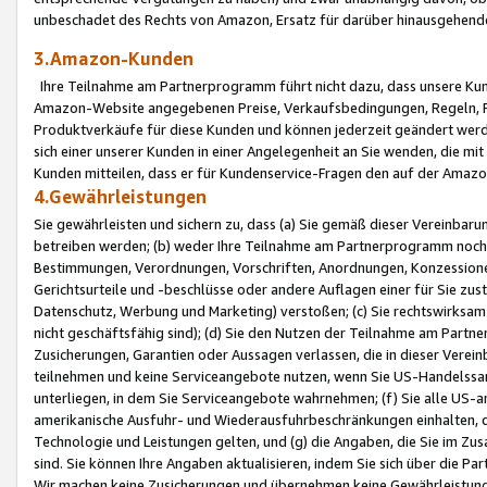
unbeschadet des Rechts von Amazon, Ersatz für darüber hinausgehen
3.Amazon-Kunden
Ihre Teilnahme am Partnerprogramm führt nicht dazu, dass unsere Kun
Amazon-Website angegebenen Preise, Verkaufsbedingungen, Regeln, Ri
Produktverkäufe für diese Kunden und können jederzeit geändert werde
sich einer unserer Kunden in einer Angelegenheit an Sie wenden, die 
Kunden mitteilen, dass er für Kundenservice-Fragen den auf der Ama
4.Gewährleistungen
Sie gewährleisten und sichern zu, dass (a) Sie gemäß dieser Vereinba
betreiben werden; (b) weder Ihre Teilnahme am Partnerprogramm noch d
Bestimmungen, Verordnungen, Vorschriften, Anordnungen, Konzessionen,
Gerichtsurteile und -beschlüsse oder andere Auflagen einer für Sie zu
Datenschutz, Werbung und Marketing) verstoßen; (c) Sie rechtswirksam 
nicht geschäftsfähig sind); (d) Sie den Nutzen der Teilnahme am Partne
Zusicherungen, Garantien oder Aussagen verlassen, die in dieser Verein
teilnehmen und keine Serviceangebote nutzen, wenn Sie US-Handelssa
unterliegen, in dem Sie Serviceangebote wahrnehmen; (f) Sie alle US
amerikanische Ausfuhr- und Wiederausfuhrbeschränkungen einhalten, 
Technologie und Leistungen gelten, und (g) die Angaben, die Sie im 
sind. Sie können Ihre Angaben aktualisieren, indem Sie sich über die 
Wir machen keine Zusicherungen und übernehmen keine Gewährleistun