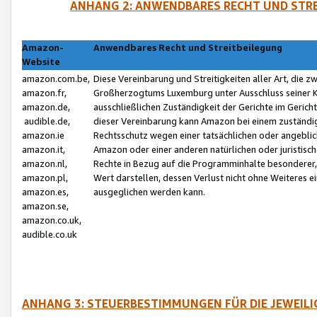
ANHANG 2: ANWENDBARES RECHT UND STRE
Amazon-
Anwendbares Recht und Streitbeilegung
Website
amazon.com.be,
Diese Vereinbarung und Streitigkeiten aller Art, die 
amazon.fr,
Großherzogtums Luxemburg unter Ausschluss seiner Kol
amazon.de,
ausschließlichen Zuständigkeit der Gerichte im Geri
audible.de,
dieser Vereinbarung kann Amazon bei einem zuständig
amazon.ie
Rechtsschutz wegen einer tatsächlichen oder angebli
amazon.it,
Amazon oder einer anderen natürlichen oder juristisc
amazon.nl,
Rechte in Bezug auf die Programminhalte besonderer,
amazon.pl,
Wert darstellen, dessen Verlust nicht ohne Weiteres e
amazon.es,
ausgeglichen werden kann.
amazon.se,
amazon.co.uk,
audible.co.uk
ANHANG 3: STEUERBESTIMMUNGEN FÜR DIE JEWEIL