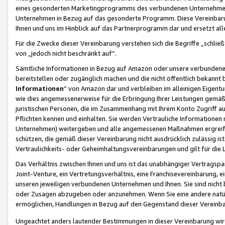
eines gesonderten Marketingprogramms des verbundenen Unternehmens
Unternehmen in Bezug auf das gesonderte Programm. Diese Vereinbarung
Ihnen und uns im Hinblick auf das Partnerprogramm dar und ersetzt al
Für die Zwecke dieser Vereinbarung verstehen sich die Begriffe „schließ
von „jedoch nicht beschränkt auf“.
Sämtliche Informationen in Bezug auf Amazon oder unsere verbunde
bereitstellen oder zugänglich machen und die nicht öffentlich bekannt bz
Informationen
“ von Amazon dar und verbleiben im alleinigen Eigent
wie dies angemessenerweise für die Erbringung Ihrer Leistungen gemäß d
juristischen Personen, die im Zusammenhang mit Ihrem Konto Zugriff au
Pflichten kennen und einhalten. Sie werden Vertrauliche Informationen 
Unternehmen) weitergeben und alle angemessenen Maßnahmen ergreifen
schützen, die gemäß dieser Vereinbarung nicht ausdrücklich zulässig is
Vertraulichkeits- oder Geheimhaltungsvereinbarungen und gilt für die
Das Verhältnis zwischen Ihnen und uns ist das unabhängiger Vertragspa
Joint-Venture, ein Vertretungsverhältnis, eine Franchisevereinbarung, 
unseren jeweiligen verbundenen Unternehmen und Ihnen. Sie sind ni
oder Zusagen abzugeben oder anzunehmen. Wenn Sie eine andere natürli
ermöglichen, Handlungen in Bezug auf den Gegenstand dieser Vereinbar
Ungeachtet anders lautender Bestimmungen in dieser Vereinbarung wird