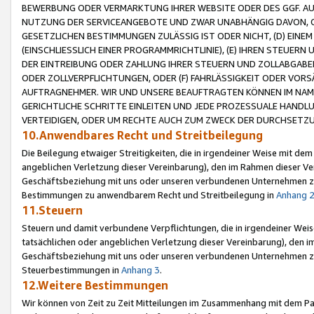
BEWERBUNG ODER VERMARKTUNG IHRER WEBSITE ODER DES GGF. AUF 
NUTZUNG DER SERVICEANGEBOTE UND ZWAR UNABHÄNGIG DAVON, O
GESETZLICHEN BESTIMMUNGEN ZULÄSSIG IST ODER NICHT, (D) EINE
(EINSCHLIESSLICH EINER PROGRAMMRICHTLINIE), (E) IHREN STEUER
DER EINTREIBUNG ODER ZAHLUNG IHRER STEUERN UND ZOLLABGAB
ODER ZOLLVERPFLICHTUNGEN, ODER (F) FAHRLÄSSIGKEIT ODER VORS
AUFTRAGNEHMER. WIR UND UNSERE BEAUFTRAGTEN KÖNNEN IM NAME
GERICHTLICHE SCHRITTE EINLEITEN UND JEDE PROZESSUALE HAND
VERTEIDIGEN, ODER UM RECHTE AUCH ZUM ZWECK DER DURCHSETZU
10.Anwendbares Recht und Streitbeilegung
Die Beilegung etwaiger Streitigkeiten, die in irgendeiner Weise mit de
angeblichen Verletzung dieser Vereinbarung), den im Rahmen dieser Ve
Geschäftsbeziehung mit uns oder unseren verbundenen Unternehmen zu
Bestimmungen zu anwendbarem Recht und Streitbeilegung in
Anhang 
11.Steuern
Steuern und damit verbundene Verpflichtungen, die in irgendeiner Wei
tatsächlichen oder angeblichen Verletzung dieser Vereinbarung), den 
Geschäftsbeziehung mit uns oder unseren verbundenen Unternehmen z
Steuerbestimmungen in
Anhang 3
.
12.Weitere Bestimmungen
Wir können von Zeit zu Zeit Mitteilungen im Zusammenhang mit dem Par