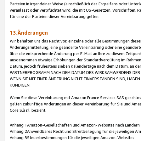
Parteien in irgendeiner Weise (einschließlich des Ergreifens oder Unt
veranlasst oder verpflichtet wird, die mit US-Gesetzen, Vorschriften,
für eine der Parteien dieser Vereinbarung gelten.
13.Änderungen
Wir behalten uns das Recht vor, einzelne oder alle Bestimmungen diese
Änderungsmitteilung, eine geänderte Vereinbarung oder eine geänderte 
über die entsprechende Änderung per E-Mail an Ihre zu diesem Zeitpun
ausgenommen etwaige Erhöhungen der Standardvergütung im Rahmen
Datum, jedoch frühestens sieben Kalendertage nach dem Datum, an de
PARTNERPROGRAMM NACH DEM DATUM DES WIRKSAMWERDENS DER Ä
WENN SIE MIT EINER ÄNDERUNG NICHT EINVERSTANDEN SIND, HABEN S
KÜNDIGEN.
Wenn Sie diese Vereinbarung mit Amazon France Services SAS geschlo
gelten zukünftige Änderungen an dieser Vereinbarung für Sie und Ama
Core S.à r.l. bezieht.
Anhang 1Amazon-Gesellschaften und Amazon-Websites nach Ländern
Anhang 2Anwendbares Recht und Streitbeilegung für die jeweiligen 
Anhang 3Steuerbestimmungen für die jeweiligen Amazon-Websites