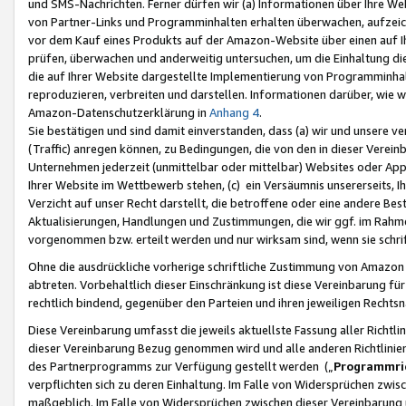
und SMS-Nachrichten. Ferner dürfen wir (a) Informationen über Ihre We
von Partner-Links und Programminhalten erhalten überwachen, aufzei
vor dem Kauf eines Produkts auf der Amazon-Website über einen auf Ih
prüfen, überwachen und anderweitig untersuchen, um die Einhaltung dies
die auf Ihrer Website dargestellte Implementierung von Programminhalt
reproduzieren, verbreiten und darstellen. Informationen darüber, wie w
Amazon-Datenschutzerklärung in
Anhang 4
.
Sie bestätigen und sind damit einverstanden, dass (a) wir und unsere 
(Traffic) anregen können, zu Bedingungen, die von den in dieser Vere
Unternehmen jederzeit (unmittelbar oder mittelbar) Websites oder Appl
Ihrer Website im Wettbewerb stehen, (c) ein Versäumnis unsererseits, I
Verzicht auf unser Recht darstellt, die betroffene oder eine andere B
Aktualisierungen, Handlungen und Zustimmungen, die wir ggf. im Rahme
vorgenommen bzw. erteilt werden und nur wirksam sind, wenn sie schri
Ohne die ausdrückliche vorherige schriftliche Zustimmung von Amazon
abtreten. Vorbehaltlich dieser Einschränkung ist diese Vereinbarung f
rechtlich bindend, gegenüber den Parteien und ihren jeweiligen Rech
Diese Vereinbarung umfasst die jeweils aktuellste Fassung aller Richtli
dieser Vereinbarung Bezug genommen wird und alle anderen Richtlinie
des Partnerprogramms zur Verfügung gestellt werden („
Programmric
verpflichten sich zu deren Einhaltung. Im Falle von Widersprüchen zwi
maßgeblich. Im Falle von Widersprüchen zwischen dieser Vereinbarun