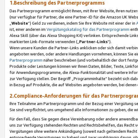
1.Beschreibung des Partnerprogramms
Das Partnerprogramm ermöglicht Ihnen, mit Ihrer Website, Ihren nutzer
(nur verfügbar für Partner, die eine Partner-ID für die Amazon UK We
„
Website
“) Geld zu verdienen, indem Sie Ihre Website mit einer der in
ist, einer anderen im
Vergütungskatalog für das Partnerprogramm
enth
Alexa Skill (über das Alexa Shopping Kit) verlinken. Entsprechende Lin
markierten Link-Formate verwenden („
Partner-Links
“).
Wenn unsere Kunden die Partner-Links anklicken oder sich damit verbi
angeboten werden, oder andere Handlungen vornehmen, können Sie eine
Partnerprogramm
näher beschrieben (und vorbehaltlich der dort festg
Produkte oder Leistungen können wir Ihnen Daten, Bilder, Texte, Linkfo
für Anwendungsprogramme, die Alexa-Funktionalität und weitere Inf
zur Verfügung stellen. Der Begriff „Programminhalte“ bezieht sich dabe
in Bezug auf Produkte, die auf Websites angeboten werden, bei denen 
2.Compliance-Anforderungen für das Partnerprog
Ihre Teilnahme am Partnerprogramm und der Bezug einer Vergütung setz
Sie sind verpflichtet, uns umgehend alle Informationen zu geben, die w
Für den Fall, dass Sie gegen diese Vereinbarung oder andere anwendba
uns zur Verfügung stehenden Rechten und Rechtsbehelfen, das Recht vo
Vergütungen ohne weitere Ankündigung (soweit nach geltendem Recht z
entsprechende Vergütungen zu haben) und zwar unabhängig davon, ob 