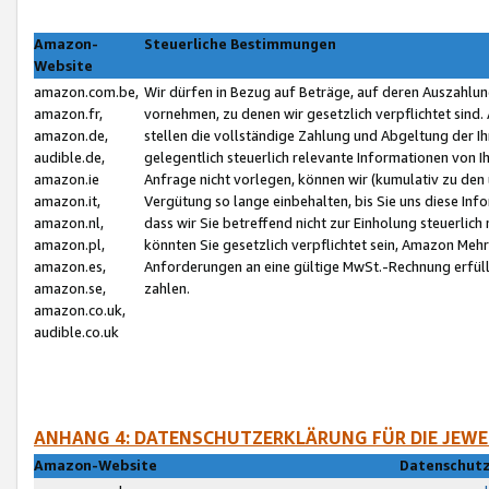
Amazon-
Steuerliche Bestimmungen
Website
amazon.com.be,
Wir dürfen in Bezug auf Beträge, auf deren Auszahlun
amazon.fr,
vornehmen, zu denen wir gesetzlich verpflichtet sind
amazon.de,
stellen die vollständige Zahlung und Abgeltung der 
audible.de,
gelegentlich steuerlich relevante Informationen von I
amazon.ie
Anfrage nicht vorlegen, können wir (kumulativ zu de
amazon.it,
Vergütung so lange einbehalten, bis Sie uns diese Inf
amazon.nl,
dass wir Sie betreffend nicht zur Einholung steuerlich 
amazon.pl,
könnten Sie gesetzlich verpflichtet sein, Amazon Meh
amazon.es,
Anforderungen an eine gültige MwSt.-Rechnung erfüllt
amazon.se,
zahlen.
amazon.co.uk,
audible.co.uk
ANHANG 4: DATENSCHUTZERKLÄRUNG FÜR DIE JEWE
Amazon-Website
Datenschutz