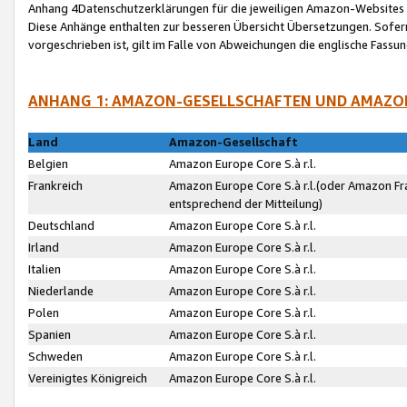
Anhang 4Datenschutzerklärungen für die jeweiligen Amazon-Websites
Diese Anhänge enthalten zur besseren Übersicht Übersetzungen. Sofe
vorgeschrieben ist, gilt im Falle von Abweichungen die englische Fass
ANHANG 1: AMAZON-GESELLSCHAFTEN UND AMAZO
Land
Amazon-Gesellschaft
Belgien
Amazon Europe Core S.à r.l.
Frankreich
Amazon Europe Core S.à r.l.(oder Amazon Fr
entsprechend der Mitteilung)
Deutschland
Amazon Europe Core S.à r.l.
Irland
Amazon Europe Core S.à r.l.
Italien
Amazon Europe Core S.à r.l.
Niederlande
Amazon Europe Core S.à r.l.
Polen
Amazon Europe Core S.à r.l.
Spanien
Amazon Europe Core S.à r.l.
Schweden
Amazon Europe Core S.à r.l.
Vereinigtes Königreich
Amazon Europe Core S.à r.l.