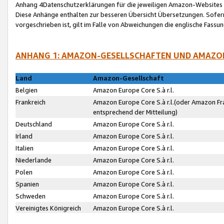
Anhang 4Datenschutzerklärungen für die jeweiligen Amazon-Websites
Diese Anhänge enthalten zur besseren Übersicht Übersetzungen. Sofe
vorgeschrieben ist, gilt im Falle von Abweichungen die englische Fass
ANHANG 1: AMAZON-GESELLSCHAFTEN UND AMAZO
Land
Amazon-Gesellschaft
Belgien
Amazon Europe Core S.à r.l.
Frankreich
Amazon Europe Core S.à r.l.(oder Amazon Fr
entsprechend der Mitteilung)
Deutschland
Amazon Europe Core S.à r.l.
Irland
Amazon Europe Core S.à r.l.
Italien
Amazon Europe Core S.à r.l.
Niederlande
Amazon Europe Core S.à r.l.
Polen
Amazon Europe Core S.à r.l.
Spanien
Amazon Europe Core S.à r.l.
Schweden
Amazon Europe Core S.à r.l.
Vereinigtes Königreich
Amazon Europe Core S.à r.l.