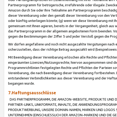
Partnerprogramm für betrügerische, irreführende oder illegale Zwecke
Amazon durch Sie oder Ihre Teilnahme am Partnerprogramm beschädig
dieser Vereinbarung oder den gemäß dieser Vereinbarung von den Vertr
oder künftig unterliegen könnte; (g) wenn wir diese Vereinbarung mit I
gemeinsam mit Ihnen agieren, bereits in der Vergangenheit, gleich aus
das Partnerprogramm in der allgemein angebotenen Form beenden. Vors
gegen die Bestimmungen der Ziffer 5 und jeder Verstoß gegen die Prog
Wir dürfen angefallene und noch nicht ausgezahlte Vergütungen nach 
sicherzustellen, dass der richtige Betrag ausgezahlt wird (beispielsw
Mit Beendigung dieser Vereinbarung erlöschen alle Rechte und Pflichte
eingeräumten Lizenzen/Nutzungsrechte; hiervon ausgenommen sind die in 
Programmrichtlinien festgelegten Rechte und Pflichten der Parteien sow
Vereinbarung, die nach Beendigung dieser Vereinbarung fortbestehen. D
entstandenen Verbindlichkeiten aus dieser Vereinbarung und der Haft
begangen wurde.
7.Haftungsausschlüsse
DAS PARTNERPROGRAMM, DIE AMAZON-WEBSITE, PRODUKTE UND DI
PARTNER-LINKS, LINKFORMATE, INHALTE, DIE ANWENDUNGSPROGR
PRODUKTWERBUNG, UNSERE DOMAIN-NAMEN, MARKEN UND LOGOS S
UNTERNEHMEN (EINSCHLIESSLICH DER AMAZON-MARKEN) UND DIE GE