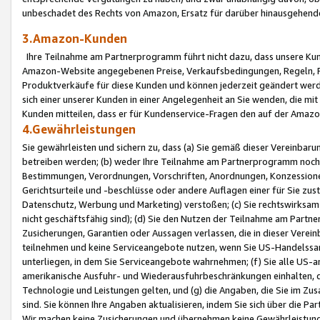
unbeschadet des Rechts von Amazon, Ersatz für darüber hinausgehen
3.Amazon-Kunden
Ihre Teilnahme am Partnerprogramm führt nicht dazu, dass unsere Kun
Amazon-Website angegebenen Preise, Verkaufsbedingungen, Regeln, Ri
Produktverkäufe für diese Kunden und können jederzeit geändert werde
sich einer unserer Kunden in einer Angelegenheit an Sie wenden, die 
Kunden mitteilen, dass er für Kundenservice-Fragen den auf der Ama
4.Gewährleistungen
Sie gewährleisten und sichern zu, dass (a) Sie gemäß dieser Vereinba
betreiben werden; (b) weder Ihre Teilnahme am Partnerprogramm noch d
Bestimmungen, Verordnungen, Vorschriften, Anordnungen, Konzessionen,
Gerichtsurteile und -beschlüsse oder andere Auflagen einer für Sie zu
Datenschutz, Werbung und Marketing) verstoßen; (c) Sie rechtswirksam 
nicht geschäftsfähig sind); (d) Sie den Nutzen der Teilnahme am Partne
Zusicherungen, Garantien oder Aussagen verlassen, die in dieser Verein
teilnehmen und keine Serviceangebote nutzen, wenn Sie US-Handelssa
unterliegen, in dem Sie Serviceangebote wahrnehmen; (f) Sie alle US
amerikanische Ausfuhr- und Wiederausfuhrbeschränkungen einhalten, 
Technologie und Leistungen gelten, und (g) die Angaben, die Sie im 
sind. Sie können Ihre Angaben aktualisieren, indem Sie sich über die 
Wir machen keine Zusicherungen und übernehmen keine Gewährleistun