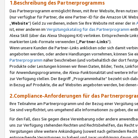
1.Beschreibung des Partnerprogramms
Das Partnerprogramm ermöglicht Ihnen, mit Ihrer Website, Ihren nutzer
(nur verfügbar für Partner, die eine Partner-ID für die Amazon UK We
„
Website
“) Geld zu verdienen, indem Sie Ihre Website mit einer der in
ist, einer anderen im
Vergütungskatalog für das Partnerprogramm
enth
Alexa Skill (über das Alexa Shopping Kit) verlinken. Entsprechende Lin
markierten Link-Formate verwenden („
Partner-Links
“).
Wenn unsere Kunden die Partner-Links anklicken oder sich damit verbi
angeboten werden, oder andere Handlungen vornehmen, können Sie eine
Partnerprogramm
näher beschrieben (und vorbehaltlich der dort festg
Produkte oder Leistungen können wir Ihnen Daten, Bilder, Texte, Linkfo
für Anwendungsprogramme, die Alexa-Funktionalität und weitere Inf
zur Verfügung stellen. Der Begriff „Programminhalte“ bezieht sich dabe
in Bezug auf Produkte, die auf Websites angeboten werden, bei denen 
2.Compliance-Anforderungen für das Partnerprog
Ihre Teilnahme am Partnerprogramm und der Bezug einer Vergütung setz
Sie sind verpflichtet, uns umgehend alle Informationen zu geben, die w
Für den Fall, dass Sie gegen diese Vereinbarung oder andere anwendba
uns zur Verfügung stehenden Rechten und Rechtsbehelfen, das Recht vo
Vergütungen ohne weitere Ankündigung (soweit nach geltendem Recht z
entsprechende Vergütungen zu haben) und zwar unabhängig davon, ob 