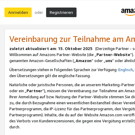
Anmelden
Registrieren
oder
Vereinbarung zur Teilnahme am 
zuletzt aktualisiert am
:
15. Oktober 2025
(Derzeitige Partner - 
Willkommen auf Amazons Partner-Website (die „
Partner-Website
“)
genannten Amazon-Gesellschaften („
Amazon
“ oder „
uns
“ oder ähnli
Übersetzungen stehen in folgenden Sprachen zur Verfügung :
Englisch
,
den Übersetzungen gilt die englische Fassung.
Natürliche oder juristische Personen, die an unserem Marketing-Partn
oder ein „
Partner
“), müssen die Vereinbarung zur Teilnahme am Ama
Ihrer Anmeldung auf bzw. Nutzung der Partner-Website stimmen Sie die
zu, die durch Bezugnahme einen wesentlichen Bestandteil dieser Verei
Partnerprogramm, die IP-Lizenz für das Partnerprogramm, den Vergütu
Partnerprogramm). Inhalte, die du auf der Website Amazon.com veröffe
des Verbots von Kundenrezensionen, die gegen eine Vergütung erstellt, 
durch.