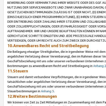
BEWERBUNG ODER VERMARKTUNG IHRER WEBSITE ODER DES GGF. AUF 
NUTZUNG DER SERVICEANGEBOTE UND ZWAR UNABHÄNGIG DAVON, O
GESETZLICHEN BESTIMMUNGEN ZULÄSSIG IST ODER NICHT, (D) EINE
(EINSCHLIESSLICH EINER PROGRAMMRICHTLINIE), (E) IHREN STEUER
DER EINTREIBUNG ODER ZAHLUNG IHRER STEUERN UND ZOLLABGAB
ODER ZOLLVERPFLICHTUNGEN, ODER (F) FAHRLÄSSIGKEIT ODER VORS
AUFTRAGNEHMER. WIR UND UNSERE BEAUFTRAGTEN KÖNNEN IM NAME
GERICHTLICHE SCHRITTE EINLEITEN UND JEDE PROZESSUALE HAND
VERTEIDIGEN, ODER UM RECHTE AUCH ZUM ZWECK DER DURCHSETZU
10.Anwendbares Recht und Streitbeilegung
Die Beilegung etwaiger Streitigkeiten, die in irgendeiner Weise mit de
angeblichen Verletzung dieser Vereinbarung), den im Rahmen dieser Ve
Geschäftsbeziehung mit uns oder unseren verbundenen Unternehmen zu
Bestimmungen zu anwendbarem Recht und Streitbeilegung in
Anhang 
11.Steuern
Steuern und damit verbundene Verpflichtungen, die in irgendeiner Wei
tatsächlichen oder angeblichen Verletzung dieser Vereinbarung), den 
Geschäftsbeziehung mit uns oder unseren verbundenen Unternehmen z
Steuerbestimmungen in
Anhang 3
.
12.Weitere Bestimmungen
Wir können von Zeit zu Zeit Mitteilungen im Zusammenhang mit dem Par