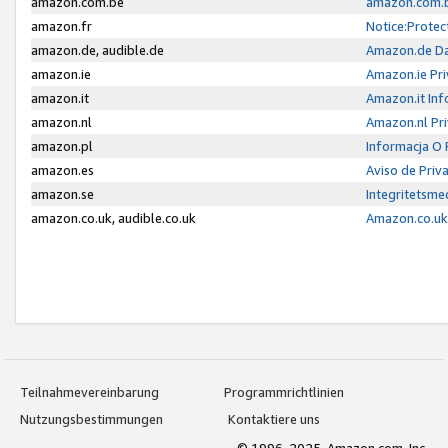
amazon.com.be
amazon.com.b
amazon.fr
Notice:Protec
amazon.de, audible.de
Amazon.de Da
amazon.ie
Amazon.ie Pri
amazon.it
Amazon.it Inf
amazon.nl
Amazon.nl Pri
amazon.pl
Informacja O
amazon.es
Aviso de Priv
amazon.se
Integritetsm
amazon.co.uk, audible.co.uk
Amazon.co.uk 
Teilnahmevereinbarung
Programmrichtlinien
Nutzungsbestimmungen
Kontaktiere uns