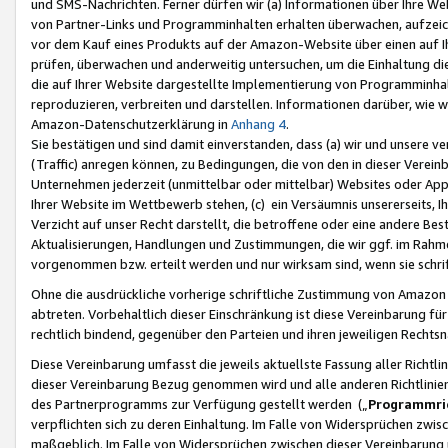
und SMS-Nachrichten. Ferner dürfen wir (a) Informationen über Ihre We
von Partner-Links und Programminhalten erhalten überwachen, aufzei
vor dem Kauf eines Produkts auf der Amazon-Website über einen auf Ih
prüfen, überwachen und anderweitig untersuchen, um die Einhaltung dies
die auf Ihrer Website dargestellte Implementierung von Programminhalt
reproduzieren, verbreiten und darstellen. Informationen darüber, wie w
Amazon-Datenschutzerklärung in
Anhang 4
.
Sie bestätigen und sind damit einverstanden, dass (a) wir und unsere 
(Traffic) anregen können, zu Bedingungen, die von den in dieser Vere
Unternehmen jederzeit (unmittelbar oder mittelbar) Websites oder Appl
Ihrer Website im Wettbewerb stehen, (c) ein Versäumnis unsererseits, I
Verzicht auf unser Recht darstellt, die betroffene oder eine andere B
Aktualisierungen, Handlungen und Zustimmungen, die wir ggf. im Rahme
vorgenommen bzw. erteilt werden und nur wirksam sind, wenn sie schri
Ohne die ausdrückliche vorherige schriftliche Zustimmung von Amazon
abtreten. Vorbehaltlich dieser Einschränkung ist diese Vereinbarung f
rechtlich bindend, gegenüber den Parteien und ihren jeweiligen Rech
Diese Vereinbarung umfasst die jeweils aktuellste Fassung aller Richtli
dieser Vereinbarung Bezug genommen wird und alle anderen Richtlinie
des Partnerprogramms zur Verfügung gestellt werden („
Programmric
verpflichten sich zu deren Einhaltung. Im Falle von Widersprüchen zwi
maßgeblich. Im Falle von Widersprüchen zwischen dieser Vereinbarun