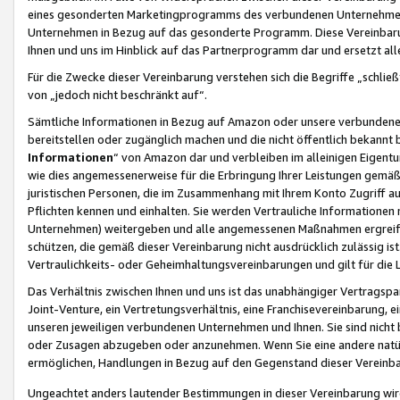
eines gesonderten Marketingprogramms des verbundenen Unternehmens
Unternehmen in Bezug auf das gesonderte Programm. Diese Vereinbarung
Ihnen und uns im Hinblick auf das Partnerprogramm dar und ersetzt al
Für die Zwecke dieser Vereinbarung verstehen sich die Begriffe „schließ
von „jedoch nicht beschränkt auf“.
Sämtliche Informationen in Bezug auf Amazon oder unsere verbunde
bereitstellen oder zugänglich machen und die nicht öffentlich bekannt bz
Informationen
“ von Amazon dar und verbleiben im alleinigen Eigent
wie dies angemessenerweise für die Erbringung Ihrer Leistungen gemäß d
juristischen Personen, die im Zusammenhang mit Ihrem Konto Zugriff au
Pflichten kennen und einhalten. Sie werden Vertrauliche Informationen 
Unternehmen) weitergeben und alle angemessenen Maßnahmen ergreifen
schützen, die gemäß dieser Vereinbarung nicht ausdrücklich zulässig is
Vertraulichkeits- oder Geheimhaltungsvereinbarungen und gilt für die
Das Verhältnis zwischen Ihnen und uns ist das unabhängiger Vertragspa
Joint-Venture, ein Vertretungsverhältnis, eine Franchisevereinbarung, 
unseren jeweiligen verbundenen Unternehmen und Ihnen. Sie sind ni
oder Zusagen abzugeben oder anzunehmen. Wenn Sie eine andere natürli
ermöglichen, Handlungen in Bezug auf den Gegenstand dieser Vereinbar
Ungeachtet anders lautender Bestimmungen in dieser Vereinbarung wird