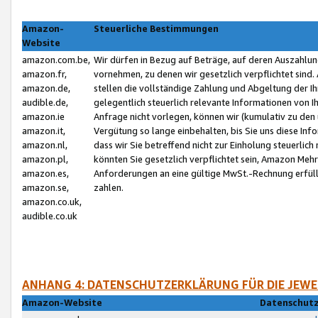
Amazon-
Steuerliche Bestimmungen
Website
amazon.com.be,
Wir dürfen in Bezug auf Beträge, auf deren Auszahlun
amazon.fr,
vornehmen, zu denen wir gesetzlich verpflichtet sind
amazon.de,
stellen die vollständige Zahlung und Abgeltung der 
audible.de,
gelegentlich steuerlich relevante Informationen von I
amazon.ie
Anfrage nicht vorlegen, können wir (kumulativ zu de
amazon.it,
Vergütung so lange einbehalten, bis Sie uns diese Inf
amazon.nl,
dass wir Sie betreffend nicht zur Einholung steuerlich 
amazon.pl,
könnten Sie gesetzlich verpflichtet sein, Amazon Meh
amazon.es,
Anforderungen an eine gültige MwSt.-Rechnung erfüllt
amazon.se,
zahlen.
amazon.co.uk,
audible.co.uk
ANHANG 4: DATENSCHUTZERKLÄRUNG FÜR DIE JEWE
Amazon-Website
Datenschutz