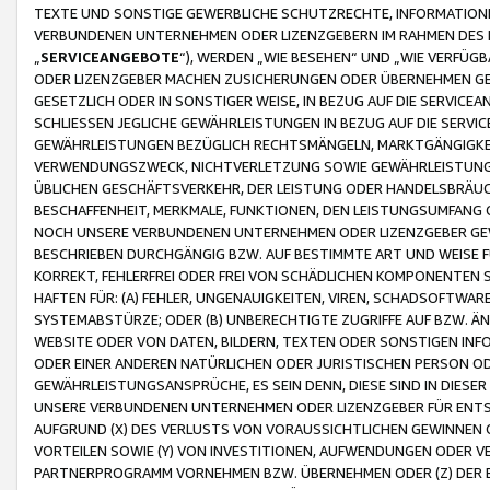
TEXTE UND SONSTIGE GEWERBLICHE SCHUTZRECHTE, INFORMATIONE
VERBUNDENEN UNTERNEHMEN ODER LIZENZGEBERN IM RAHMEN DES
„
SERVICEANGEBOTE
“), WERDEN „WIE BESEHEN“ UND „WIE VERFÜ
ODER LIZENZGEBER MACHEN ZUSICHERUNGEN ODER ÜBERNEHMEN GEW
GESETZLICH ODER IN SONSTIGER WEISE, IN BEZUG AUF DIE SERVI
SCHLIESSEN JEGLICHE GEWÄHRLEISTUNGEN IN BEZUG AUF DIE SERVI
GEWÄHRLEISTUNGEN BEZÜGLICH RECHTSMÄNGELN, MARKTGÄNGIGKEIT
VERWENDUNGSZWECK, NICHTVERLETZUNG SOWIE GEWÄHRLEISTUNGEN 
ÜBLICHEN GESCHÄFTSVERKEHR, DER LEISTUNG ODER HANDELSBRÄUCH
BESCHAFFENHEIT, MERKMALE, FUNKTIONEN, DEN LEISTUNGSUMFANG 
NOCH UNSERE VERBUNDENEN UNTERNEHMEN ODER LIZENZGEBER GEWÄ
BESCHRIEBEN DURCHGÄNGIG BZW. AUF BESTIMMTE ART UND WEISE
KORREKT, FEHLERFREI ODER FREI VON SCHÄDLICHEN KOMPONENTEN
HAFTEN FÜR: (A) FEHLER, UNGENAUIGKEITEN, VIREN, SCHADSOFTW
SYSTEMABSTÜRZE; ODER (B) UNBERECHTIGTE ZUGRIFFE AUF BZW. 
WEBSITE ODER VON DATEN, BILDERN, TEXTEN ODER SONSTIGEN INF
ODER EINER ANDEREN NATÜRLICHEN ODER JURISTISCHEN PERSON OD
GEWÄHRLEISTUNGSANSPRÜCHE, ES SEIN DENN, DIESE SIND IN DIES
UNSERE VERBUNDENEN UNTERNEHMEN ODER LIZENZGEBER FÜR EN
AUFGRUND (X) DES VERLUSTS VON VORAUSSICHTLICHEN GEWINNEN
VORTEILEN SOWIE (Y) VON INVESTITIONEN, AUFWENDUNGEN ODER VE
PARTNERPROGRAMM VORNEHMEN BZW. ÜBERNEHMEN ODER (Z) DER 