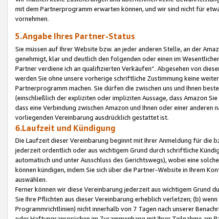
mit dem Partnerprogramm erwarten können, und wir sind nicht für etwa
vornehmen.
5.Angabe Ihres Partner-Status
Sie müssen auf Ihrer Website bzw. an jeder anderen Stelle, an der Am
genehmigt, klar und deutlich den folgenden oder einen im Wesentlichen
Partner verdiene ich an qualifizierten Verkäufen“. Abgesehen von die
werden Sie ohne unsere vorherige schriftliche Zustimmung keine weite
Partnerprogramm machen. Sie dürfen die zwischen uns und Ihnen best
(einschließlich der expliziten oder impliziten Aussage, dass Amazon Si
dass eine Verbindung zwischen Amazon und Ihnen oder einer anderen natü
vorliegenden Vereinbarung ausdrücklich gestattet ist.
6.Laufzeit und Kündigung
Die Laufzeit dieser Vereinbarung beginnt mit Ihrer Anmeldung für die 
jederzeit ordentlich oder aus wichtigem Grund durch schriftliche Kündi
automatisch und unter Ausschluss des Gerichtswegs), wobei eine solch
können kündigen, indem Sie sich über die Partner-Website in Ihrem Ko
auswählen.
Ferner können wir diese Vereinbarung jederzeit aus wichtigem Grund dur
Sie Ihre Pflichten aus dieser Vereinbarung erheblich verletzen; (b) wen
Programmrichtlinien) nicht innerhalb von 7 Tagen nach unserer Benachr
oder Haftungsansprüchen im Zusammenhang mit Ihrer Teilnahme am Pa