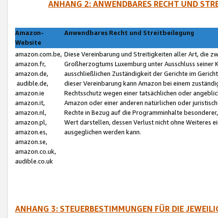
ANHANG 2: ANWENDBARES RECHT UND STRE
Amazon-
Anwendbares Recht und Streitbeilegung
Website
amazon.com.be,
Diese Vereinbarung und Streitigkeiten aller Art, die 
amazon.fr,
Großherzogtums Luxemburg unter Ausschluss seiner Kol
amazon.de,
ausschließlichen Zuständigkeit der Gerichte im Geri
audible.de,
dieser Vereinbarung kann Amazon bei einem zuständig
amazon.ie
Rechtsschutz wegen einer tatsächlichen oder angebli
amazon.it,
Amazon oder einer anderen natürlichen oder juristisc
amazon.nl,
Rechte in Bezug auf die Programminhalte besonderer,
amazon.pl,
Wert darstellen, dessen Verlust nicht ohne Weiteres e
amazon.es,
ausgeglichen werden kann.
amazon.se,
amazon.co.uk,
audible.co.uk
ANHANG 3: STEUERBESTIMMUNGEN FÜR DIE JEWEIL