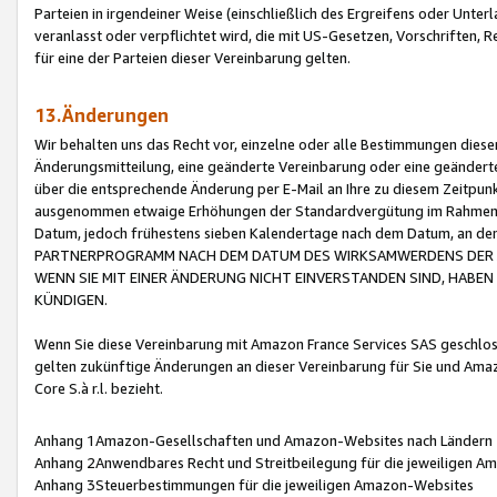
Parteien in irgendeiner Weise (einschließlich des Ergreifens oder Unt
veranlasst oder verpflichtet wird, die mit US-Gesetzen, Vorschriften,
für eine der Parteien dieser Vereinbarung gelten.
13.Änderungen
Wir behalten uns das Recht vor, einzelne oder alle Bestimmungen diese
Änderungsmitteilung, eine geänderte Vereinbarung oder eine geänderte 
über die entsprechende Änderung per E-Mail an Ihre zu diesem Zeitpun
ausgenommen etwaige Erhöhungen der Standardvergütung im Rahmen
Datum, jedoch frühestens sieben Kalendertage nach dem Datum, an de
PARTNERPROGRAMM NACH DEM DATUM DES WIRKSAMWERDENS DER Ä
WENN SIE MIT EINER ÄNDERUNG NICHT EINVERSTANDEN SIND, HABEN S
KÜNDIGEN.
Wenn Sie diese Vereinbarung mit Amazon France Services SAS geschlo
gelten zukünftige Änderungen an dieser Vereinbarung für Sie und Ama
Core S.à r.l. bezieht.
Anhang 1Amazon-Gesellschaften und Amazon-Websites nach Ländern
Anhang 2Anwendbares Recht und Streitbeilegung für die jeweiligen 
Anhang 3Steuerbestimmungen für die jeweiligen Amazon-Websites