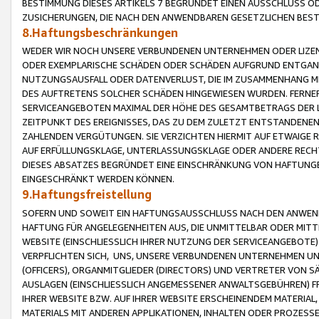
BESTIMMUNG DIESES ARTIKELS 7 BEGRÜNDET EINEN AUSSCHLUSS 
ZUSICHERUNGEN, DIE NACH DEN ANWENDBAREN GESETZLICHEN BE
8.Haftungsbeschränkungen
WEDER WIR NOCH UNSERE VERBUNDENEN UNTERNEHMEN ODER LIZEN
ODER EXEMPLARISCHE SCHÄDEN ODER SCHÄDEN AUFGRUND ENTGANG
NUTZUNGSAUSFALL ODER DATENVERLUST, DIE IM ZUSAMMENHANG MI
DES AUFTRETENS SOLCHER SCHÄDEN HINGEWIESEN WURDEN. FERN
SERVICEANGEBOTEN MAXIMAL DER HÖHE DES GESAMTBETRAGS DER 
ZEITPUNKT DES EREIGNISSES, DAS ZU DEM ZULETZT ENTSTANDENE
ZAHLENDEN VERGÜTUNGEN. SIE VERZICHTEN HIERMIT AUF ETWAIGE 
AUF ERFÜLLUNGSKLAGE, UNTERLASSUNGSKLAGE ODER ANDERE RECHT
DIESES ABSATZES BEGRÜNDET EINE EINSCHRÄNKUNG VON HAFTUNG
EINGESCHRÄNKT WERDEN KÖNNEN.
9.Haftungsfreistellung
SOFERN UND SOWEIT EIN HAFTUNGSAUSSCHLUSS NACH DEN ANWENDB
HAFTUNG FÜR ANGELEGENHEITEN AUS, DIE UNMITTELBAR ODER MITT
WEBSITE (EINSCHLIESSLICH IHRER NUTZUNG DER SERVICEANGEBOTE)
VERPFLICHTEN SICH, UNS, UNSERE VERBUNDENEN UNTERNEHMEN UN
(OFFICERS), ORGANMITGLIEDER (DIRECTORS) UND VERTRETER VON 
AUSLAGEN (EINSCHLIESSLICH ANGEMESSENER ANWALTSGEBÜHREN) FR
IHRER WEBSITE BZW. AUF IHRER WEBSITE ERSCHEINENDEM MATERIAL
MATERIALS MIT ANDEREN APPLIKATIONEN, INHALTEN ODER PROZESSE