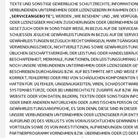
TEXTE UND SONSTIGE GEWERBLICHE SCHUTZRECHTE, INFORMATIONE
VERBUNDENEN UNTERNEHMEN ODER LIZENZGEBERN IM RAHMEN DES
„
SERVICEANGEBOTE
“), WERDEN „WIE BESEHEN“ UND „WIE VERFÜ
ODER LIZENZGEBER MACHEN ZUSICHERUNGEN ODER ÜBERNEHMEN GEW
GESETZLICH ODER IN SONSTIGER WEISE, IN BEZUG AUF DIE SERVI
SCHLIESSEN JEGLICHE GEWÄHRLEISTUNGEN IN BEZUG AUF DIE SERVI
GEWÄHRLEISTUNGEN BEZÜGLICH RECHTSMÄNGELN, MARKTGÄNGIGKEIT
VERWENDUNGSZWECK, NICHTVERLETZUNG SOWIE GEWÄHRLEISTUNGEN 
ÜBLICHEN GESCHÄFTSVERKEHR, DER LEISTUNG ODER HANDELSBRÄUCH
BESCHAFFENHEIT, MERKMALE, FUNKTIONEN, DEN LEISTUNGSUMFANG 
NOCH UNSERE VERBUNDENEN UNTERNEHMEN ODER LIZENZGEBER GEWÄ
BESCHRIEBEN DURCHGÄNGIG BZW. AUF BESTIMMTE ART UND WEISE
KORREKT, FEHLERFREI ODER FREI VON SCHÄDLICHEN KOMPONENTEN
HAFTEN FÜR: (A) FEHLER, UNGENAUIGKEITEN, VIREN, SCHADSOFTW
SYSTEMABSTÜRZE; ODER (B) UNBERECHTIGTE ZUGRIFFE AUF BZW. 
WEBSITE ODER VON DATEN, BILDERN, TEXTEN ODER SONSTIGEN INF
ODER EINER ANDEREN NATÜRLICHEN ODER JURISTISCHEN PERSON OD
GEWÄHRLEISTUNGSANSPRÜCHE, ES SEIN DENN, DIESE SIND IN DIES
UNSERE VERBUNDENEN UNTERNEHMEN ODER LIZENZGEBER FÜR EN
AUFGRUND (X) DES VERLUSTS VON VORAUSSICHTLICHEN GEWINNEN
VORTEILEN SOWIE (Y) VON INVESTITIONEN, AUFWENDUNGEN ODER VE
PARTNERPROGRAMM VORNEHMEN BZW. ÜBERNEHMEN ODER (Z) DER 