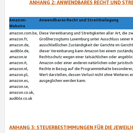
ANHANG 2: ANWENDBARES RECHT UND STRE
Amazon-
Anwendbares Recht und Streitbeilegung
Website
amazon.com.be,
Diese Vereinbarung und Streitigkeiten aller Art, die 
amazon.fr,
Großherzogtums Luxemburg unter Ausschluss seiner Kol
amazon.de,
ausschließlichen Zuständigkeit der Gerichte im Geri
audible.de,
dieser Vereinbarung kann Amazon bei einem zuständig
amazon.ie
Rechtsschutz wegen einer tatsächlichen oder angebli
amazon.it,
Amazon oder einer anderen natürlichen oder juristisc
amazon.nl,
Rechte in Bezug auf die Programminhalte besonderer,
amazon.pl,
Wert darstellen, dessen Verlust nicht ohne Weiteres e
amazon.es,
ausgeglichen werden kann.
amazon.se,
amazon.co.uk,
audible.co.uk
ANHANG 3: STEUERBESTIMMUNGEN FÜR DIE JEWEIL