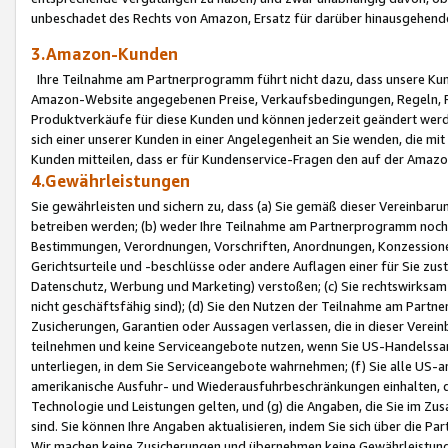
unbeschadet des Rechts von Amazon, Ersatz für darüber hinausgehen
3.Amazon-Kunden
Ihre Teilnahme am Partnerprogramm führt nicht dazu, dass unsere Kun
Amazon-Website angegebenen Preise, Verkaufsbedingungen, Regeln, Ri
Produktverkäufe für diese Kunden und können jederzeit geändert werde
sich einer unserer Kunden in einer Angelegenheit an Sie wenden, die 
Kunden mitteilen, dass er für Kundenservice-Fragen den auf der Ama
4.Gewährleistungen
Sie gewährleisten und sichern zu, dass (a) Sie gemäß dieser Vereinba
betreiben werden; (b) weder Ihre Teilnahme am Partnerprogramm noch d
Bestimmungen, Verordnungen, Vorschriften, Anordnungen, Konzessionen,
Gerichtsurteile und -beschlüsse oder andere Auflagen einer für Sie zu
Datenschutz, Werbung und Marketing) verstoßen; (c) Sie rechtswirksam 
nicht geschäftsfähig sind); (d) Sie den Nutzen der Teilnahme am Partne
Zusicherungen, Garantien oder Aussagen verlassen, die in dieser Verein
teilnehmen und keine Serviceangebote nutzen, wenn Sie US-Handelssa
unterliegen, in dem Sie Serviceangebote wahrnehmen; (f) Sie alle US
amerikanische Ausfuhr- und Wiederausfuhrbeschränkungen einhalten, 
Technologie und Leistungen gelten, und (g) die Angaben, die Sie im 
sind. Sie können Ihre Angaben aktualisieren, indem Sie sich über die 
Wir machen keine Zusicherungen und übernehmen keine Gewährleistun