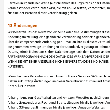
Parteien in irgendeiner Weise (einschließlich des Ergreifens oder Unt
veranlasst oder verpflichtet wird, die mit US-Gesetzen, Vorschriften,
für eine der Parteien dieser Vereinbarung gelten.
13.Änderungen
Wir behalten uns das Recht vor, einzelne oder alle Bestimmungen diese
Änderungsmitteilung, eine geänderte Vereinbarung oder eine geänderte 
über die entsprechende Änderung per E-Mail an Ihre zu diesem Zeitpun
ausgenommen etwaige Erhöhungen der Standardvergütung im Rahmen
Datum, jedoch frühestens sieben Kalendertage nach dem Datum, an de
PARTNERPROGRAMM NACH DEM DATUM DES WIRKSAMWERDENS DER Ä
WENN SIE MIT EINER ÄNDERUNG NICHT EINVERSTANDEN SIND, HABEN S
KÜNDIGEN.
Wenn Sie diese Vereinbarung mit Amazon France Services SAS geschlo
gelten zukünftige Änderungen an dieser Vereinbarung für Sie und Ama
Core S.à r.l. bezieht.
Anhang 1Amazon-Gesellschaften und Amazon-Websites nach Ländern
Anhang 2Anwendbares Recht und Streitbeilegung für die jeweiligen 
Anhang 3Steuerbestimmungen für die jeweiligen Amazon-Websites