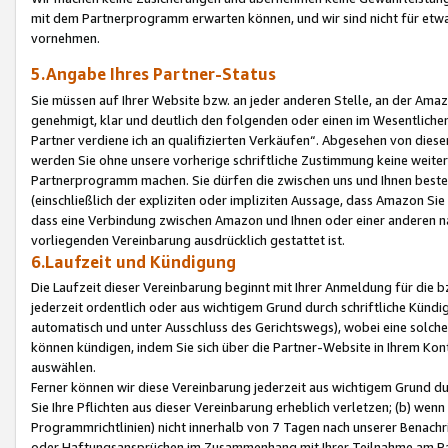
mit dem Partnerprogramm erwarten können, und wir sind nicht für etwa
vornehmen.
5.Angabe Ihres Partner-Status
Sie müssen auf Ihrer Website bzw. an jeder anderen Stelle, an der Am
genehmigt, klar und deutlich den folgenden oder einen im Wesentlichen
Partner verdiene ich an qualifizierten Verkäufen“. Abgesehen von die
werden Sie ohne unsere vorherige schriftliche Zustimmung keine weite
Partnerprogramm machen. Sie dürfen die zwischen uns und Ihnen best
(einschließlich der expliziten oder impliziten Aussage, dass Amazon Si
dass eine Verbindung zwischen Amazon und Ihnen oder einer anderen natü
vorliegenden Vereinbarung ausdrücklich gestattet ist.
6.Laufzeit und Kündigung
Die Laufzeit dieser Vereinbarung beginnt mit Ihrer Anmeldung für die 
jederzeit ordentlich oder aus wichtigem Grund durch schriftliche Kündi
automatisch und unter Ausschluss des Gerichtswegs), wobei eine solch
können kündigen, indem Sie sich über die Partner-Website in Ihrem Ko
auswählen.
Ferner können wir diese Vereinbarung jederzeit aus wichtigem Grund dur
Sie Ihre Pflichten aus dieser Vereinbarung erheblich verletzen; (b) wen
Programmrichtlinien) nicht innerhalb von 7 Tagen nach unserer Benachr
oder Haftungsansprüchen im Zusammenhang mit Ihrer Teilnahme am Pa