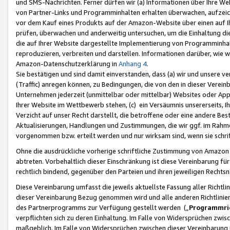
und SMS-Nachrichten. Ferner dürfen wir (a) Informationen über Ihre We
von Partner-Links und Programminhalten erhalten überwachen, aufzei
vor dem Kauf eines Produkts auf der Amazon-Website über einen auf Ih
prüfen, überwachen und anderweitig untersuchen, um die Einhaltung dies
die auf Ihrer Website dargestellte Implementierung von Programminhalt
reproduzieren, verbreiten und darstellen. Informationen darüber, wie w
Amazon-Datenschutzerklärung in
Anhang 4
.
Sie bestätigen und sind damit einverstanden, dass (a) wir und unsere 
(Traffic) anregen können, zu Bedingungen, die von den in dieser Vere
Unternehmen jederzeit (unmittelbar oder mittelbar) Websites oder Appl
Ihrer Website im Wettbewerb stehen, (c) ein Versäumnis unsererseits, I
Verzicht auf unser Recht darstellt, die betroffene oder eine andere B
Aktualisierungen, Handlungen und Zustimmungen, die wir ggf. im Rahme
vorgenommen bzw. erteilt werden und nur wirksam sind, wenn sie schri
Ohne die ausdrückliche vorherige schriftliche Zustimmung von Amazon
abtreten. Vorbehaltlich dieser Einschränkung ist diese Vereinbarung f
rechtlich bindend, gegenüber den Parteien und ihren jeweiligen Rech
Diese Vereinbarung umfasst die jeweils aktuellste Fassung aller Richtli
dieser Vereinbarung Bezug genommen wird und alle anderen Richtlinie
des Partnerprogramms zur Verfügung gestellt werden („
Programmric
verpflichten sich zu deren Einhaltung. Im Falle von Widersprüchen zwi
maßgeblich. Im Falle von Widersprüchen zwischen dieser Vereinbarun