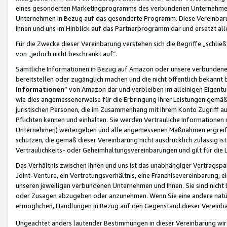
eines gesonderten Marketingprogramms des verbundenen Unternehmens
Unternehmen in Bezug auf das gesonderte Programm. Diese Vereinbarung
Ihnen und uns im Hinblick auf das Partnerprogramm dar und ersetzt al
Für die Zwecke dieser Vereinbarung verstehen sich die Begriffe „schließ
von „jedoch nicht beschränkt auf“.
Sämtliche Informationen in Bezug auf Amazon oder unsere verbunde
bereitstellen oder zugänglich machen und die nicht öffentlich bekannt bz
Informationen
“ von Amazon dar und verbleiben im alleinigen Eigent
wie dies angemessenerweise für die Erbringung Ihrer Leistungen gemäß d
juristischen Personen, die im Zusammenhang mit Ihrem Konto Zugriff au
Pflichten kennen und einhalten. Sie werden Vertrauliche Informationen 
Unternehmen) weitergeben und alle angemessenen Maßnahmen ergreifen
schützen, die gemäß dieser Vereinbarung nicht ausdrücklich zulässig is
Vertraulichkeits- oder Geheimhaltungsvereinbarungen und gilt für die
Das Verhältnis zwischen Ihnen und uns ist das unabhängiger Vertragspa
Joint-Venture, ein Vertretungsverhältnis, eine Franchisevereinbarung, 
unseren jeweiligen verbundenen Unternehmen und Ihnen. Sie sind ni
oder Zusagen abzugeben oder anzunehmen. Wenn Sie eine andere natürli
ermöglichen, Handlungen in Bezug auf den Gegenstand dieser Vereinbar
Ungeachtet anders lautender Bestimmungen in dieser Vereinbarung wird