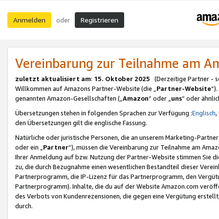
Anmelden
Registrieren
oder
Vereinbarung zur Teilnahme am 
zuletzt aktualisiert am
:
15. Oktober 2025
(Derzeitige Partner - 
Willkommen auf Amazons Partner-Website (die „
Partner-Website
“)
genannten Amazon-Gesellschaften („
Amazon
“ oder „
uns
“ oder ähnli
Übersetzungen stehen in folgenden Sprachen zur Verfügung :
Englisch
,
den Übersetzungen gilt die englische Fassung.
Natürliche oder juristische Personen, die an unserem Marketing-Partn
oder ein „
Partner
“), müssen die Vereinbarung zur Teilnahme am Ama
Ihrer Anmeldung auf bzw. Nutzung der Partner-Website stimmen Sie die
zu, die durch Bezugnahme einen wesentlichen Bestandteil dieser Verei
Partnerprogramm, die IP-Lizenz für das Partnerprogramm, den Vergütu
Partnerprogramm). Inhalte, die du auf der Website Amazon.com veröffe
des Verbots von Kundenrezensionen, die gegen eine Vergütung erstellt, 
durch.