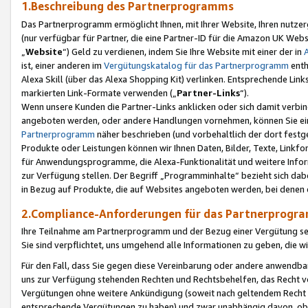
1.Beschreibung des Partnerprogramms
Das Partnerprogramm ermöglicht Ihnen, mit Ihrer Website, Ihren nutzer
(nur verfügbar für Partner, die eine Partner-ID für die Amazon UK We
„
Website
“) Geld zu verdienen, indem Sie Ihre Website mit einer der in
ist, einer anderen im
Vergütungskatalog für das Partnerprogramm
enth
Alexa Skill (über das Alexa Shopping Kit) verlinken. Entsprechende Lin
markierten Link-Formate verwenden („
Partner-Links
“).
Wenn unsere Kunden die Partner-Links anklicken oder sich damit verbi
angeboten werden, oder andere Handlungen vornehmen, können Sie eine
Partnerprogramm
näher beschrieben (und vorbehaltlich der dort festg
Produkte oder Leistungen können wir Ihnen Daten, Bilder, Texte, Linkfo
für Anwendungsprogramme, die Alexa-Funktionalität und weitere Inf
zur Verfügung stellen. Der Begriff „Programminhalte“ bezieht sich dabe
in Bezug auf Produkte, die auf Websites angeboten werden, bei denen 
2.Compliance-Anforderungen für das Partnerprog
Ihre Teilnahme am Partnerprogramm und der Bezug einer Vergütung setz
Sie sind verpflichtet, uns umgehend alle Informationen zu geben, die w
Für den Fall, dass Sie gegen diese Vereinbarung oder andere anwendba
uns zur Verfügung stehenden Rechten und Rechtsbehelfen, das Recht vo
Vergütungen ohne weitere Ankündigung (soweit nach geltendem Recht z
entsprechende Vergütungen zu haben) und zwar unabhängig davon, ob 