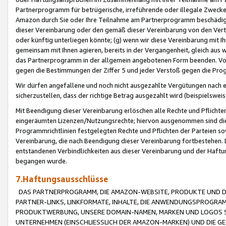
Partnerprogramm für betrügerische, irreführende oder illegale Zwecke
Amazon durch Sie oder Ihre Teilnahme am Partnerprogramm beschädig
dieser Vereinbarung oder den gemäß dieser Vereinbarung von den Vertr
oder künftig unterliegen könnte; (g) wenn wir diese Vereinbarung mit I
gemeinsam mit Ihnen agieren, bereits in der Vergangenheit, gleich aus
das Partnerprogramm in der allgemein angebotenen Form beenden. Vors
gegen die Bestimmungen der Ziffer 5 und jeder Verstoß gegen die Prog
Wir dürfen angefallene und noch nicht ausgezahlte Vergütungen nach 
sicherzustellen, dass der richtige Betrag ausgezahlt wird (beispielsw
Mit Beendigung dieser Vereinbarung erlöschen alle Rechte und Pflichte
eingeräumten Lizenzen/Nutzungsrechte; hiervon ausgenommen sind die in 
Programmrichtlinien festgelegten Rechte und Pflichten der Parteien sow
Vereinbarung, die nach Beendigung dieser Vereinbarung fortbestehen. D
entstandenen Verbindlichkeiten aus dieser Vereinbarung und der Haft
begangen wurde.
7.Haftungsausschlüsse
DAS PARTNERPROGRAMM, DIE AMAZON-WEBSITE, PRODUKTE UND DI
PARTNER-LINKS, LINKFORMATE, INHALTE, DIE ANWENDUNGSPROGR
PRODUKTWERBUNG, UNSERE DOMAIN-NAMEN, MARKEN UND LOGOS S
UNTERNEHMEN (EINSCHLIESSLICH DER AMAZON-MARKEN) UND DIE GE