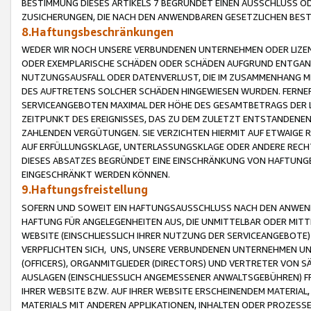
BESTIMMUNG DIESES ARTIKELS 7 BEGRÜNDET EINEN AUSSCHLUSS 
ZUSICHERUNGEN, DIE NACH DEN ANWENDBAREN GESETZLICHEN BE
8.Haftungsbeschränkungen
WEDER WIR NOCH UNSERE VERBUNDENEN UNTERNEHMEN ODER LIZEN
ODER EXEMPLARISCHE SCHÄDEN ODER SCHÄDEN AUFGRUND ENTGANG
NUTZUNGSAUSFALL ODER DATENVERLUST, DIE IM ZUSAMMENHANG MI
DES AUFTRETENS SOLCHER SCHÄDEN HINGEWIESEN WURDEN. FERN
SERVICEANGEBOTEN MAXIMAL DER HÖHE DES GESAMTBETRAGS DER 
ZEITPUNKT DES EREIGNISSES, DAS ZU DEM ZULETZT ENTSTANDENE
ZAHLENDEN VERGÜTUNGEN. SIE VERZICHTEN HIERMIT AUF ETWAIGE 
AUF ERFÜLLUNGSKLAGE, UNTERLASSUNGSKLAGE ODER ANDERE RECHT
DIESES ABSATZES BEGRÜNDET EINE EINSCHRÄNKUNG VON HAFTUNG
EINGESCHRÄNKT WERDEN KÖNNEN.
9.Haftungsfreistellung
SOFERN UND SOWEIT EIN HAFTUNGSAUSSCHLUSS NACH DEN ANWENDB
HAFTUNG FÜR ANGELEGENHEITEN AUS, DIE UNMITTELBAR ODER MITT
WEBSITE (EINSCHLIESSLICH IHRER NUTZUNG DER SERVICEANGEBOTE)
VERPFLICHTEN SICH, UNS, UNSERE VERBUNDENEN UNTERNEHMEN UN
(OFFICERS), ORGANMITGLIEDER (DIRECTORS) UND VERTRETER VON 
AUSLAGEN (EINSCHLIESSLICH ANGEMESSENER ANWALTSGEBÜHREN) FR
IHRER WEBSITE BZW. AUF IHRER WEBSITE ERSCHEINENDEM MATERIAL
MATERIALS MIT ANDEREN APPLIKATIONEN, INHALTEN ODER PROZESSE