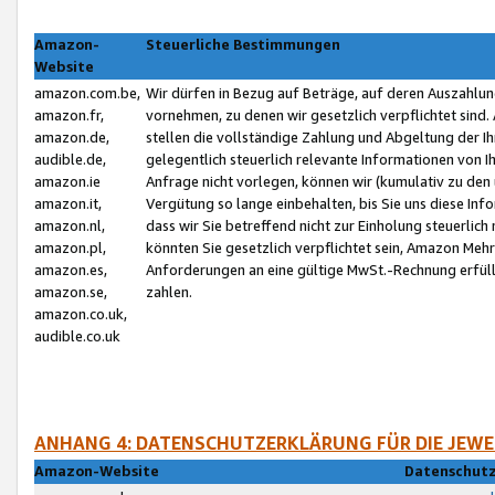
Amazon-
Steuerliche Bestimmungen
Website
amazon.com.be,
Wir dürfen in Bezug auf Beträge, auf deren Auszahlun
amazon.fr,
vornehmen, zu denen wir gesetzlich verpflichtet sind
amazon.de,
stellen die vollständige Zahlung und Abgeltung der 
audible.de,
gelegentlich steuerlich relevante Informationen von I
amazon.ie
Anfrage nicht vorlegen, können wir (kumulativ zu de
amazon.it,
Vergütung so lange einbehalten, bis Sie uns diese Inf
amazon.nl,
dass wir Sie betreffend nicht zur Einholung steuerlich 
amazon.pl,
könnten Sie gesetzlich verpflichtet sein, Amazon Meh
amazon.es,
Anforderungen an eine gültige MwSt.-Rechnung erfüllt
amazon.se,
zahlen.
amazon.co.uk,
audible.co.uk
ANHANG 4: DATENSCHUTZERKLÄRUNG FÜR DIE JEWE
Amazon-Website
Datenschutz