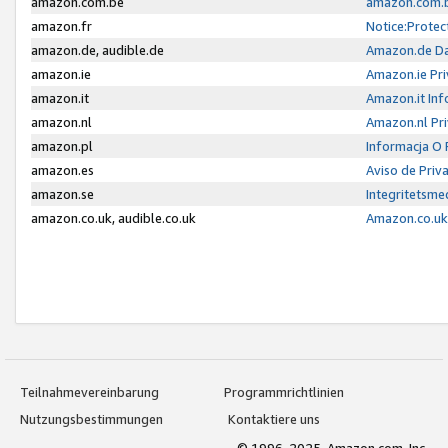
amazon.com.be
amazon.com.b
amazon.fr
Notice:Protec
amazon.de, audible.de
Amazon.de Da
amazon.ie
Amazon.ie Pri
amazon.it
Amazon.it Inf
amazon.nl
Amazon.nl Pri
amazon.pl
Informacja O
amazon.es
Aviso de Priv
amazon.se
Integritetsm
amazon.co.uk, audible.co.uk
Amazon.co.uk 
Teilnahmevereinbarung
Programmrichtlinien
Nutzungsbestimmungen
Kontaktiere uns