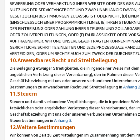
BEWERBUNG ODER VERMARKTUNG IHRER WEBSITE ODER DES GGF. AUF 
NUTZUNG DER SERVICEANGEBOTE UND ZWAR UNABHÄNGIG DAVON, O
GESETZLICHEN BESTIMMUNGEN ZULÄSSIG IST ODER NICHT, (D) EINE
(EINSCHLIESSLICH EINER PROGRAMMRICHTLINIE), (E) IHREN STEUER
DER EINTREIBUNG ODER ZAHLUNG IHRER STEUERN UND ZOLLABGAB
ODER ZOLLVERPFLICHTUNGEN, ODER (F) FAHRLÄSSIGKEIT ODER VORS
AUFTRAGNEHMER. WIR UND UNSERE BEAUFTRAGTEN KÖNNEN IM NAME
GERICHTLICHE SCHRITTE EINLEITEN UND JEDE PROZESSUALE HAND
VERTEIDIGEN, ODER UM RECHTE AUCH ZUM ZWECK DER DURCHSETZU
10.Anwendbares Recht und Streitbeilegung
Die Beilegung etwaiger Streitigkeiten, die in irgendeiner Weise mit de
angeblichen Verletzung dieser Vereinbarung), den im Rahmen dieser Ve
Geschäftsbeziehung mit uns oder unseren verbundenen Unternehmen zu
Bestimmungen zu anwendbarem Recht und Streitbeilegung in
Anhang 
11.Steuern
Steuern und damit verbundene Verpflichtungen, die in irgendeiner Wei
tatsächlichen oder angeblichen Verletzung dieser Vereinbarung), den 
Geschäftsbeziehung mit uns oder unseren verbundenen Unternehmen z
Steuerbestimmungen in
Anhang 3
.
12.Weitere Bestimmungen
Wir können von Zeit zu Zeit Mitteilungen im Zusammenhang mit dem Par