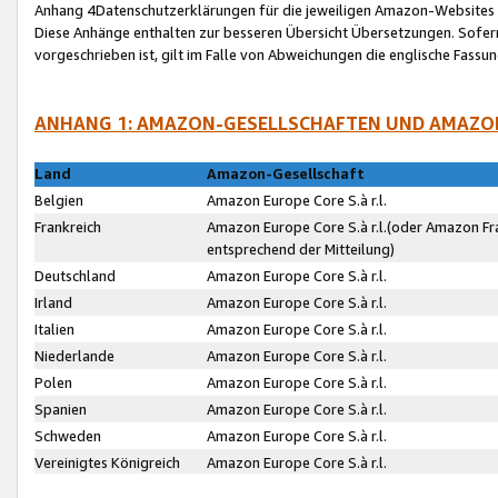
Anhang 4Datenschutzerklärungen für die jeweiligen Amazon-Websites
Diese Anhänge enthalten zur besseren Übersicht Übersetzungen. Sofe
vorgeschrieben ist, gilt im Falle von Abweichungen die englische Fass
ANHANG 1: AMAZON-GESELLSCHAFTEN UND AMAZO
Land
Amazon-Gesellschaft
Belgien
Amazon Europe Core S.à r.l.
Frankreich
Amazon Europe Core S.à r.l.(oder Amazon Fr
entsprechend der Mitteilung)
Deutschland
Amazon Europe Core S.à r.l.
Irland
Amazon Europe Core S.à r.l.
Italien
Amazon Europe Core S.à r.l.
Niederlande
Amazon Europe Core S.à r.l.
Polen
Amazon Europe Core S.à r.l.
Spanien
Amazon Europe Core S.à r.l.
Schweden
Amazon Europe Core S.à r.l.
Vereinigtes Königreich
Amazon Europe Core S.à r.l.