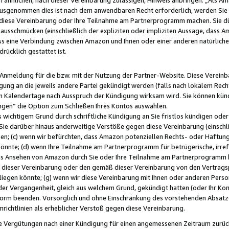
usgenommen dies ist nach dem anwendbaren Recht erforderlich, werden Sie 
f diese Vereinbarung oder Ihre Teilnahme am Partnerprogramm machen. Sie d
usschmücken (einschließlich der expliziten oder impliziten Aussage, dass A
 eine Verbindung zwischen Amazon und Ihnen oder einer anderen natürlichen 
rücklich gestattet ist.
r Anmeldung für die bzw. mit der Nutzung der Partner-Website. Diese Vereinb
gung an die jeweils andere Partei gekündigt werden (falls nach lokalem Rech
n Kalendertage nach Ausspruch der Kündigung wirksam wird. Sie können kündi
ngen“ die Option zum Schließen Ihres Kontos auswählen.
 wichtigem Grund durch schriftliche Kündigung an Sie fristlos kündigen oder I
 Sie darüber hinaus anderweitige Verstöße gegen diese Vereinbarung (einschli
ben; (c) wenn wir befürchten, dass Amazon potenziellen Rechts- oder Haftu
nnte; (d) wenn Ihre Teilnahme am Partnerprogramm für betrügerische, irref
das Ansehen von Amazon durch Sie oder Ihre Teilnahme am Partnerprogramm b
ieser Vereinbarung oder den gemäß dieser Vereinbarung von den Vertragspa
liegen könnte; (g) wenn wir diese Vereinbarung mit Ihnen oder anderen Perso
 der Vergangenheit, gleich aus welchem Grund, gekündigt hatten (oder Ihr Ko
rm beenden. Vorsorglich und ohne Einschränkung des vorstehenden Absatzes
richtlinien als erheblicher Verstoß gegen diese Vereinbarung.
e Vergütungen nach einer Kündigung für einen angemessenen Zeitraum zurückb