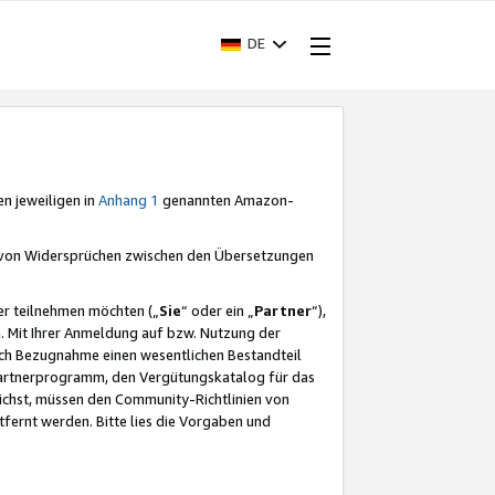
DE
en jeweiligen in
Anhang 1
genannten Amazon-
e von Widersprüchen zwischen den Übersetzungen
er teilnehmen möchten („
Sie
“ oder ein „
Partner
“),
. Mit Ihrer Anmeldung auf bzw. Nutzung der
durch Bezugnahme einen wesentlichen Bestandteil
 Partnerprogramm, den Vergütungskatalog für das
ichst, müssen den Community-Richtlinien von
fernt werden. Bitte lies die Vorgaben und