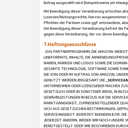
Betrag ausgezahlt wird (beispielsweise um etwai
Mit Beendigung dieser Vereinbarung erlöschen alle
Lizenzen/Nutzungsrechte; hiervon ausgenommen sind
Pflichten der Parteien sowie ggf. entstandene, ab
Die Beendigung dieser Vereinbarung befreit die P
gegen diese Vereinbarung, der vor deren Beendi
7.Haftungsausschlüsse
DAS PARTNERPROGRAMM, DIE AMAZON-WEBSITE,
LINKFORMATE, INHALTE, DIE ANWENDUNGSPRO
NAMEN, MARKEN UND LOGOS SOWIE DIE DOMAIN
GESAMTE TECHNOLOGIE, SOFTWARE SOWIE FUNKT
DIE VON ODER IM AUFTRAG VON AMAZON, UNS
GENUTZT WERDEN (INSGESAMT DIE „
SERVICEA
UNTERNEHMEN ODER LIZENZGEBER MACHEN ZUSI
GESETZLICH ODER IN SONSTIGER WEISE, IN BE
GEWÄHRLEISTUNGEN IN BEZUG AUF DIE SERVICE
MARKTGÄNGIGKEIT, ZUFRIEDENSTELLENDER QUA
SICH AUS GESETZLICHEN BESTIMMUNGEN, GEPFL
SERVICEANGEBOT JEDERZEIT BEENDEN BZW. DIE
JEDERZEIT ÄNDERN. WEDER WIR NOCH UNSERE 
BEREITGESTELLT ODER WIE BESCHRIEBEN DURC