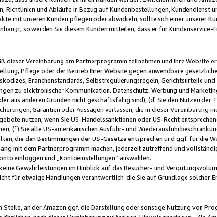
, Richtlinien und Abläufe in Bezug auf Kundenbestellungen, Kundendienst 
kte mit unseren Kunden pflegen oder abwickeln; sollte sich einer unserer Ku
nhängt, so werden Sie diesem Kunden mitteilen, dass er für Kundenservic
emäß dieser Vereinbarung am Partnerprogramm teilnehmen und Ihre Website er
ellung, Pflege oder der Betrieb Ihrer Website gegen anwendbare gesetzlich
skodizes, Branchenstandards, Selbstregulierungsregeln, Gerichtsurteile und 
ngen zu elektronischer Kommunikation, Datenschutz, Werbung und Marketing)
 oder aus anderen Gründen nicht geschäftsfähig sind); (d) Sie den Nutzen de
cherungen, Garantien oder Aussagen verlassen, die in dieser Vereinbarung nich
gebote nutzen, wenn Sie US-Handelssanktionen oder US-Recht entsprechen
men; (f) Sie alle US-amerikanischen Ausfuhr- und Wiederausfuhrbeschränkun
ten, die den Bestimmungen der US-Gesetze entsprechen und ggf. für die Wa
hang mit dem Partnerprogramm machen, jederzeit zutreffend und vollständig 
 Konto einloggen und „Kontoeinstellungen“ auswählen.
keine Gewährleistungen im Hinblick auf das Besucher- und Vergütungsvolu
icht für etwaige Handlungen verantwortlich, die Sie auf Grundlage solcher
en Stelle, an der Amazon ggf. die Darstellung oder sonstige Nutzung von Pr
 ähnlichen, nach dieser Vereinbarung zulässigen, Hinweis anbringen: „Als Ama