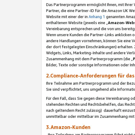
Das Partnerprogramm ermöglicht Ihnen, mit Ihrer W
Partner, die eine Partner-ID für die Amazon UK W
Website mit einer der in
Anhang 1
genannten Amazon
enthaltenen Website (jeweils eine „
Amazon-Webs
Vereinbarung entsprechen und die von uns bereitg
Wenn unsere Kunden die Partner-Links anklicken 
andere Handlungen vornehmen, können Sie eine Ver
der dort festgelegten Einschränkungen) erhalten. 
Widgets, Links, Marketing-Inhalte und andere Ver
Zusammenhang mit dem Partnerprogramm (die „
Bilder, Texte oder sonstige Informationen oder In
2.Compliance-Anforderungen für d
Ihre Teilnahme am Partnerprogramm und der Bezug 
Sie sind verpflichtet, uns umgehend alle Informat
Für den Fall, dass Sie gegen diese Vereinbarung 
stehenden Rechten und Rechtsbehelfen, das Recht
nach geltendem Recht zulässig) dauerhaft einzus
unmittelbar oder mittelbar im Zusammenhang mit
3.Amazon-Kunden
Ihre Teilnahme am Partnerprogramm führt nicht d