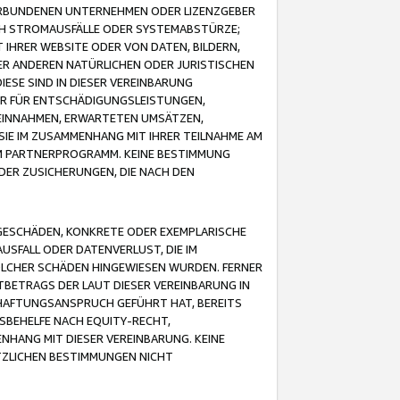
VERBUNDENEN UNTERNEHMEN ODER LIZENZGEBER
ICH STROMAUSFÄLLE ODER SYSTEMABSTÜRZE;
IHRER WEBSITE ODER VON DATEN, BILDERN,
ER ANDEREN NATÜRLICHEN ODER JURISTISCHEN
ESE SIND IN DIESER VEREINBARUNG
R FÜR ENTSCHÄDIGUNGSLEISTUNGEN,
EINNAHMEN, ERWARTETEN UMSÄTZEN,
SIE IM ZUSAMMENHANG MIT IHRER TEILNAHME AM
M PARTNERPROGRAMM. KEINE BESTIMMUNG
DER ZUSICHERUNGEN, DIE NACH DEN
GESCHÄDEN, KONKRETE ODER EXEMPLARISCHE
SFALL ODER DATENVERLUST, DIE IM
OLCHER SCHÄDEN HINGEWIESEN WURDEN. FERNER
BETRAGS DER LAUT DIESER VEREINBARUNG IN
HAFTUNGSANSPRUCH GEFÜHRT HAT, BEREITS
SBEHELFE NACH EQUITY-RECHT,
NHANG MIT DIESER VEREINBARUNG. KEINE
TZLICHEN BESTIMMUNGEN NICHT