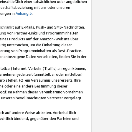
nschließlich einer tatsächlichen oder angeblichen
Geschäftsbeziehung mit uns oder unseren
mungen in
Anhang 3
.
schränkt auf E-Mails, Push- und SMS-Nachrichten.
ellung von Partner-Links und Programminhalten
 eines Produkts auf der Amazon-Website über
tig untersuchen, um die Einhaltung dieser
ntierung von Programminhalten als Best-Practice-
sonenbezogene Daten verarbeiten, finden Sie in der
telbar) Internet-Verkehr (Traffic) anregen können,
rnehmen jederzeit (unmittelbar oder mittelbar)
b stehen, (c) ein Versäumnis unsererseits, Ihre
fene oder eine andere Bestimmung dieser
r ggf. im Rahmen dieser Vereinbarung vornehmen
ch unseren bevollmächtigten Vertreter vorgelegt
ch auf andere Weise abtreten. Vorbehaltlich
rechtlich bindend, gegenüber den Parteien und