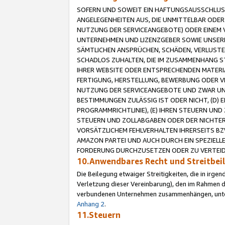
SOFERN UND SOWEIT EIN HAFTUNGSAUSSCHLUSS
ANGELEGENHEITEN AUS, DIE UNMITTELBAR ODER 
NUTZUNG DER SERVICEANGEBOTE) ODER EINEM V
UNTERNEHMEN UND LIZENZGEBER SOWIE UNSERE 
SÄMTLICHEN ANSPRÜCHEN, SCHÄDEN, VERLUSTE
SCHADLOS ZUHALTEN, DIE IM ZUSAMMENHANG STE
IHRER WEBSITE ODER ENTSPRECHENDEN MATERIA
FERTIGUNG, HERSTELLUNG, BEWERBUNG ODER VE
NUTZUNG DER SERVICEANGEBOTE UND ZWAR UN
BESTIMMUNGEN ZULÄSSIG IST ODER NICHT, (D) 
PROGRAMMRICHTLINIE), (E) IHREN STEUERN UN
STEUERN UND ZOLLABGABEN ODER DER NICHTER
VORSÄTZLICHEM FEHLVERHALTEN IHRERSEITS BZ
AMAZON PARTEI UND AUCH DURCH EIN SPEZIELL
FORDERUNG DURCHZUSETZEN ODER ZU VERTEIDI
10.Anwendbares Recht und Streitbe
Die Beilegung etwaiger Streitigkeiten, die in irg
Verletzung dieser Vereinbarung), den im Rahmen d
verbundenen Unternehmen zusammenhängen, unterl
Anhang 2
.
11.Steuern