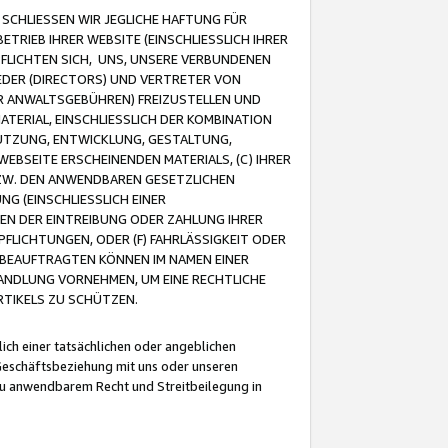
CHLIESSEN WIR JEGLICHE HAFTUNG FÜR
TRIEB IHRER WEBSITE (EINSCHLIESSLICH IHRER
FLICHTEN SICH, UNS, UNSERE VERBUNDENEN
EDER (DIRECTORS) UND VERTRETER VON
R ANWALTSGEBÜHREN) FREIZUSTELLEN UND
ATERIAL, EINSCHLIESSLICH DER KOMBINATION
NUTZUNG, ENTWICKLUNG, GESTALTUNG,
EBSEITE ERSCHEINENDEN MATERIALS, (C) IHRER
ZW. DEN ANWENDBAREN GESETZLICHEN
NG (EINSCHLIESSLICH EINER
BEN DER EINTREIBUNG ODER ZAHLUNG IHRER
LICHTUNGEN, ODER (F) FAHRLÄSSIGKEIT ODER
 BEAUFTRAGTEN KÖNNEN IM NAMEN EINER
HANDLUNG VORNEHMEN, UM EINE RECHTLICHE
TIKELS ZU SCHÜTZEN.
ich einer tatsächlichen oder angeblichen
Geschäftsbeziehung mit uns oder unseren
u anwendbarem Recht und Streitbeilegung in