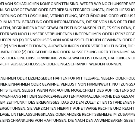
FREI VON SCHÄDLICHEN KOMPONENTEN SIND. WEDER WIR NOCH UNSERE 
VIREN, SCHADSOFTWARE ODER BETRIEBSUNTERBRECHUNGEN, EINSCHLIESSL
ÄNDERUNG ODER LÖSCHUNG, VERNICHTUNG, BESCHÄDIGUNG ODER VERLUST 
INHALTEN. BERATUNG ODER INFORMATIONEN, DIE SIE VON UNS ODER EIN
LTEN, BEGRÜNDEN KEINE GEWÄHRLEISTUNGSANSPRÜCHE, ES SEIN DENN, DI
WEDER WIR NOCH UNSERE VERBUNDENEN UNTERNEHMEN ODER LIZENZGEBE
FGRUND (X) DES VERLUSTS VON VORAUSSICHTLICHEN GEWINNEN ODER 
 (Y) VON INVESTITIONEN, AUFWENDUNGEN ODER VERPFLICHTUNGEN, DIE 
EN ODER (Z) DER BEENDIGUNG ODER AUSSETZUNG IHRER TEILNAHME A
LUSS ODER EINE EINSCHRÄNKUNG VON GEWÄHRLEISTUNGEN, HAFTUNGEN O
NICHT AUSGESCHLOSSEN ODER EINGESCHRÄNKT WERDEN KÖNNEN.
EHMEN ODER LIZENZGEBER HAFTEN FÜR MITTELBARE, NEBEN- ODER FOL
R EINNAHMEN ODER GEWINNE, VERLUST VON FIRMENWERT, NUTZUNGSAU
TSTEHEN, SELBST WENN WIR AUF DIE MÖGLICHKEIT DES AUFTRETENS S
MENHANG MIT DEN SERVICEANGEBOTEN MAXIMAL DER HÖHE DES GESAMT
M ZEITPUNKT DES EREIGNISSES, DAS ZU DEM ZULETZT ENTSTANDENEN 
ERGÜTUNGEN. SIE VERZICHTEN HIERMIT AUF ETWAIGE RECHTE UND RECHT
KLAGE, UNTERLASSUNGSKLAGE ODER ANDERE RECHTSBEHELFE IM ZUSAMME
NE EINSCHRÄNKUNG VON HAFTUNGEN, DIE NACH DEN ANWENDBAREN GESE