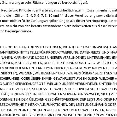
ge Stornierungen oder Rücksendungen zu berücksichtigen).
 Rechte und Pflichten der Parteien, einschließlich aller im Zusammenhang m
 die in Ziffern 3, 4, 5, 6, 7, 8, 10 und 11 dieser Vereinbarung sowie die in
er noch nicht erfüllte Zahlungsverpflichtungen aus dieser Vereinbarung, die
arteien nicht von den bereits entstandenen Verbindlichkeiten aus dieser Ver
gung begangen wurde.
 PRODUKTE UND DIENSTLEISTUNGEN, DIE AUF DER AMAZON-WEBSITE AN
GRAMMIERSCHNITTSTELLE FÜR PRODUKTWERBUNG, DATENFEEDS UND INH
-NAMEN, MARKEN UND LOGOS UNSERER VERBUNDENEN UNTERNEHMEN (EIN
IONEN, MATERIAL, DATEN, BILDER, TEXTE UND SONSTIGE GEWERBLICHE 
EREN VERBUNDENEN UNTERNEHMEN ODER LIZENZGEBERN IM RAHMEN DES 
NGEBOTE
“), WERDEN „WIE BESEHEN“ UND „WIE VERFÜGBAR“ BEREITGEST
CHERUNGEN ODER ÜBERNEHMEN GEWÄHRLEISTUNGEN GLEICH WELCHER AR
ZUG AUF DIE SERVICEANGEBOTE. WIR UND UNSERE VERBUNDENEN UNTERNEH
ANGEBOTE AUS; DIES SCHLIESST ETWAIGE STILLSCHWEIGENDE GEWÄHRLE
LITÄT, EIGNUNG FÜR EINEN BESTIMMTEN VERWENDUNGSZWECK, NICHTVER
OGENHEITEN, DEM ÜBLICHEN GESCHÄFTSVERKEHR, DER LEISTUNG ODER H
 BESCHAFFENHEIT, MERKMALE, FUNKTIONEN, DEN LEISTUNGSUMFANG ODER
VERBUNDENEN UNTERNEHMEN ODER LIZENZGEBER GEWÄHRLEISTEN, DASS D
HGÄNGIG BZW. AUF BESTIMMTE ART UND WEISE FUNKTIONIEREN WERDEN 