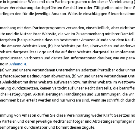
e in irgendeiner Weise mit dem Partnerprogramm oder dieser Vereinbarung (ei
ieser Vereinbarung durchgeführten Geschäften oder Tätigkeiten oder Ihrer 
liegen den für die jeweilige Amazon-Website einschlägigen Steuerbestim
mmenhang mit dem Partnerprogramm versenden, einschließlich, aber nicht be
site und die Nutzer Ihrer Website, die wir im Zusammenhang mit Ihrer Darst
itergeben (beispielsweise dass ein bestimmter Amazon-Kunde vor dem Kauf
uf die Amazon-Website kam, (b) Ihre Website prüfen, überwachen und anderwei
r Website dargestelltes Logo und die auf Ihrer Website dargestellte Impleme
reproduzieren, verbreiten und darstellen. Informationen darüber, wie wir per
ng in
Anhang 4
.
 (a) wir und unsere verbundenen Unternehmen jederzeit (mittelbar oder unmit
ng festgelegten Bedingungen abweichen, (b) wir und unsere verbundenen Unte
 Ähnlichkeit mit Ihrer Website aufweisen bzw. mit Ihrer Website im Wettbewer
barung durchzusetzen, keinen Verzicht auf unser Recht darstellt, die betrof
liche Festlegungen, Aktualisierungen, Handlungen und Zustimmungen, die wi
enommen bzw. erteilt werden und nur wirksam sind, wenn sie schriftlich dur
stimmung von Amazon dürfen Sie diese Vereinbarung weder Kraft Gesetzes no
die Parteien und deren jeweilige Rechtsnachfolger und Abtretungsempfänger 
ngsempfängern durchsetzbar und kommt diesen zugute.