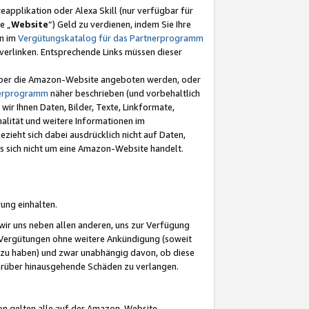
eapplikation oder Alexa Skill (nur verfügbar für
e „
Website
“) Geld zu verdienen, indem Sie Ihre
en im
Vergütungskatalog für das Partnerprogramm
t) verlinken. Entsprechende Links müssen dieser
e über die Amazon-Website angeboten werden, oder
nerprogramm
näher beschrieben (und vorbehaltlich
ir Ihnen Daten, Bilder, Texte, Linkformate,
alität und weitere Informationen im
zieht sich dabei ausdrücklich nicht auf Daten,
es sich nicht um eine Amazon-Website handelt.
rung einhalten.
ir uns neben allen anderen, uns zur Verfügung
n Vergütungen ohne weitere Ankündigung (soweit
 zu haben) und zwar unabhängig davon, ob diese
darüber hinausgehende Schäden zu verlangen.
on gelten alle auf der Amazon-Website