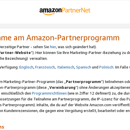
nahme am Amazon-Partnerprogramm
rzeitige Partner - sehen Sie
hier
, was sich geändert hat).
Partner-Website
“). Hier können Sie Ihre Marketing-Partner-Beziehung zu d
iche Bezeichnung) verwalten.
Verfügung :
Englisch
,
Französisch
,
Italienisch
,
Spanisch
und
Polnisch
. Im Fall
erem Marketing-Partner-Programm (das „
Partnerprogramm
“) teilnehmen od
on-Partnerprogramm (diese „
Vereinbarung
“) ohne Änderungen akzeptieren
 einschließlich den
Programmrichtlinien
(wie in Ziffer 12 definiert) zu, die 
raussetzungen für die Teilnahme am Partnerprogramm, die IP-Lizenz für das
s Partnerprogramm). Inhalte, die du auf der Website Amazon.com veröffentl
n Kundenrezensionen, die gegen eine Vergütung erstellt, bearbeitet oder ent
mms