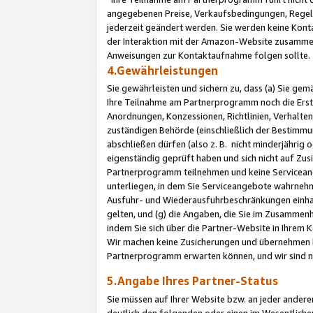
angegebenen Preise, Verkaufsbedingungen, Regeln
jederzeit geändert werden. Sie werden keine Konta
der Interaktion mit der Amazon-Website zusamme
Anweisungen zur Kontaktaufnahme folgen sollte.
4.Gewährleistungen
Sie gewährleisten und sichern zu, dass (a) Sie g
Ihre Teilnahme am Partnerprogramm noch die Erst
Anordnungen, Konzessionen, Richtlinien, Verhalten
zuständigen Behörde (einschließlich der Bestimmu
abschließen dürfen (also z. B. nicht minderjährig
eigenständig geprüft haben und sich nicht auf Zusi
Partnerprogramm teilnehmen und keine Servicean
unterliegen, in dem Sie Serviceangebote wahrneh
Ausfuhr- und Wiederausfuhrbeschränkungen einhal
gelten, und (g) die Angaben, die Sie im Zusammen
indem Sie sich über die Partner-Website in Ihrem
Wir machen keine Zusicherungen und übernehmen 
Partnerprogramm erwarten können, und wir sind n
5.Angabe Ihres Partner-Status
Sie müssen auf Ihrer Website bzw. an jeder ander
deutlich den folgenden oder einen im Wesentlichen