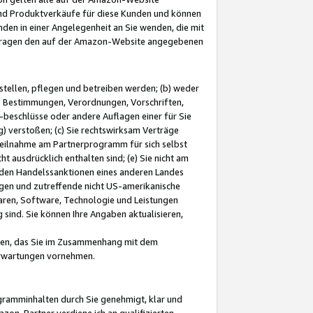
und Produktverkäufe für diese Kunden und können
nden in einer Angelegenheit an Sie wenden, die mit
e-Fragen den auf der Amazon-Website angegebenen
stellen, pflegen und betreiben werden; (b) weder
e Bestimmungen, Verordnungen, Vorschriften,
-beschlüsse oder andere Auflagen einer für Sie
 verstoßen; (c) Sie rechtswirksam Verträge
r Teilnahme am Partnerprogramm für sich selbst
t ausdrücklich enthalten sind; (e) Sie nicht am
den Handelssanktionen eines anderen Landes
gen und zutreffende nicht US-amerikanische
ren, Software, Technologie und Leistungen
sind. Sie können Ihre Angaben aktualisieren,
men, das Sie im Zusammenhang mit dem
 Erwartungen vornehmen.
ogramminhalten durch Sie genehmigt, klar und
zon-Partner verdiene ich an qualifizierten