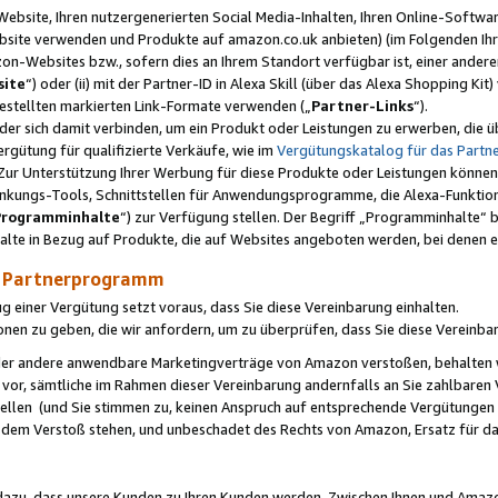
ebsite, Ihren nutzergenerierten Social Media-Inhalten, Ihren Online-Softwar
ebsite verwenden und Produkte auf amazon.co.uk anbieten) (im Folgenden Ihr
-Websites bzw., sofern dies an Ihrem Standort verfügbar ist, einer ander
ite
“) oder (ii) mit der Partner-ID in Alexa Skill (über das Alexa Shopping Ki
estellten markierten Link-Formate verwenden („
Partner-Links
“).
oder sich damit verbinden, um ein Produkt oder Leistungen zu erwerben, di
gütung für qualifizierte Verkäufe, wie im
Vergütungskatalog für das Part
Zur Unterstützung Ihrer Werbung für diese Produkte oder Leistungen können w
linkungs-Tools, Schnittstellen für Anwendungsprogramme, die Alexa-Funktion
Programminhalte
“) zur Verfügung stellen. Der Begriff „Programminhalte“ be
halte in Bezug auf Produkte, die auf Websites angeboten werden, bei denen 
as Partnerprogramm
einer Vergütung setzt voraus, dass Sie diese Vereinbarung einhalten.
ionen zu geben, die wir anfordern, um zu überprüfen, dass Sie diese Vereinba
oder andere anwendbare Marketingverträge von Amazon verstoßen, behalten w
 vor, sämtliche im Rahmen dieser Vereinbarung andernfalls an Sie zahlbare
tellen (und Sie stimmen zu, keinen Anspruch auf entsprechende Vergütungen
 dem Verstoß stehen, und unbeschadet des Rechts von Amazon, Ersatz für 
azu, dass unsere Kunden zu Ihren Kunden werden. Zwischen Ihnen und Amaz