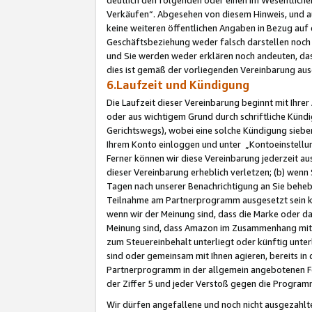
Verkäufen“. Abgesehen von diesem Hinweis, und a
keine weiteren öffentlichen Angaben in Bezug au
Geschäftsbeziehung weder falsch darstellen noch a
und Sie werden weder erklären noch andeuten, dass
dies ist gemäß der vorliegenden Vereinbarung ausd
6.Laufzeit und Kündigung
Die Laufzeit dieser Vereinbarung beginnt mit Ihre
oder aus wichtigem Grund durch schriftliche Kündi
Gerichtswegs), wobei eine solche Kündigung siebe
Ihrem Konto einloggen und unter „Kontoeinstellu
Ferner können wir diese Vereinbarung jederzeit aus
dieser Vereinbarung erheblich verletzen; (b) wenn
Tagen nach unserer Benachrichtigung an Sie behe
Teilnahme am Partnerprogramm ausgesetzt sein kö
wenn wir der Meinung sind, dass die Marke oder 
Meinung sind, dass Amazon im Zusammenhang mit d
zum Steuereinbehalt unterliegt oder künftig unter
sind oder gemeinsam mit Ihnen agieren, bereits in
Partnerprogramm in der allgemein angebotenen Fo
der Ziffer 5 und jeder Verstoß gegen die Programm
Wir dürfen angefallene und noch nicht ausgezahlt