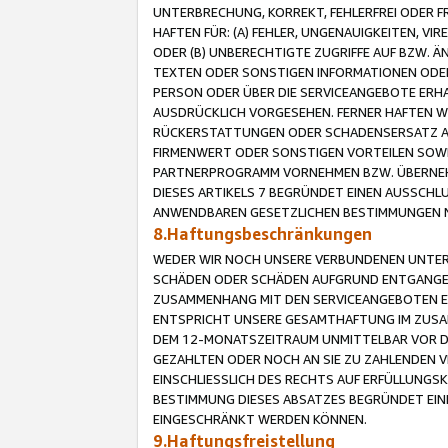
UNTERBRECHUNG, KORREKT, FEHLERFREI ODER 
HAFTEN FÜR: (A) FEHLER, UNGENAUIGKEITEN, 
ODER (B) UNBERECHTIGTE ZUGRIFFE AUF BZW. 
TEXTEN ODER SONSTIGEN INFORMATIONEN ODER 
PERSON ODER ÜBER DIE SERVICEANGEBOTE ERHA
AUSDRÜCKLICH VORGESEHEN. FERNER HAFTEN 
RÜCKERSTATTUNGEN ODER SCHADENSERSATZ AU
FIRMENWERT ODER SONSTIGEN VORTEILEN SOWIE
PARTNERPROGRAMM VORNEHMEN BZW. ÜBERNEHM
DIESES ARTIKELS 7 BEGRÜNDET EINEN AUSSCH
ANWENDBAREN GESETZLICHEN BESTIMMUNGEN 
8.Haftungsbeschränkungen
WEDER WIR NOCH UNSERE VERBUNDENEN UNTERN
SCHÄDEN ODER SCHÄDEN AUFGRUND ENTGANGENE
ZUSAMMENHANG MIT DEN SERVICEANGEBOTEN EN
ENTSPRICHT UNSERE GESAMTHAFTUNG IM ZUSAM
DEM 12-MONATSZEITRAUM UNMITTELBAR VOR DE
GEZAHLTEN ODER NOCH AN SIE ZU ZAHLENDEN V
EINSCHLIESSLICH DES RECHTS AUF ERFÜLLUNGS
BESTIMMUNG DIESES ABSATZES BEGRÜNDET EI
EINGESCHRÄNKT WERDEN KÖNNEN.
9.Haftungsfreistellung