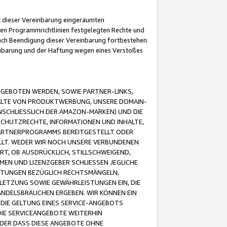
it dieser Vereinbarung eingeräumten
 den Programmrichtlinien festgelegten Rechte und
 nach Beendigung dieser Vereinbarung fortbestehen.
einbarung und der Haftung wegen eines Verstoßes
GEBOTEN WERDEN, SOWIE PARTNER-LINKS,
ALTE VON PRODUKTWERBUNG, UNSERE DOMAIN-
SCHLIESSLICH DER AMAZON-MARKEN) UND DIE
SCHUTZRECHTE, INFORMATIONEN UND INHALTE,
PARTNERPROGRAMMS BEREITGESTELLT ODER
ELLT. WEDER WIR NOCH UNSERE VERBUNDENEN
T, OB AUSDRÜCKLICH, STILLSCHWEIGEND,
MEN UND LIZENZGEBER SCHLIESSEN JEGLICHE
ISTUNGEN BEZÜGLICH RECHTSMÄNGELN,
LETZUNG SOWIE GEWÄHRLEISTUNGEN EIN, DIE
ANDELSBRÄUCHEN ERGEBEN. WIR KÖNNEN EIN
 DIE GELTUNG EINES SERVICE-ANGEBOTS
IE SERVICEANGEBOTE WEITERHIN
ODER DASS DIESE ANGEBOTE OHNE