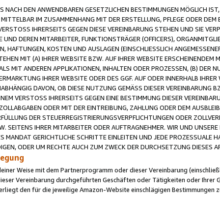
 NACH DEN ANWENDBAREN GESETZLICHEN BESTIMMUNGEN MÖGLICH IST, S
MITTELBAR IM ZUSAMMENHANG MIT DER ERSTELLUNG, PFLEGE ODER DEM BE
ERSTOSS IHRERSEITS GEGEN DIESE VEREINBARUNG STEHEN UND SIE VERP
UND DEREN MITARBEITER, FUNKTIONSTRÄGER (OFFICERS), ORGANMITGLI
N, HAFTUNGEN, KOSTEN UND AUSLAGEN (EINSCHLIESSLICH ANGEMESSENE
HEN MIT (A) IHRER WEBSITE BZW. AUF IHRER WEBSITE ERSCHEINENDEM M
LS MIT ANDEREN APPLIKATIONEN, INHALTEN ODER PROZESSEN, (B) DER 
RMARKTUNG IHRER WEBSITE ODER DES GGF. AUF ODER INNERHALB IHRER W
ABHÄNGIG DAVON, OB DIESE NUTZUNG GEMÄSS DIESER VEREINBARUNG B
EINEM VERSTOSS IHRERSEITS GEGEN EINE BESTIMMUNG DIESER VEREINBARU
D ZOLLABGABEN ODER MIT DER EINTREIBUNG, ZAHLUNG ODER DEM AUSBLEI
FÜLLUNG DER STEUERREGISTRIERUNGSVERPFLICHTUNGEN ODER ZOLLVERPF
W. SEITENS IHRER MITARBEITER ODER AUFTRAGNEHMER. WIR UND UNSERE
ES MANDAT GERICHTLICHE SCHRITTE EINLEITEN UND JEDE PROZESSUALE 
GEN, ODER UM RECHTE AUCH ZUM ZWECK DER DURCHSETZUNG DIESES AR
ilegung
endeiner Weise mit dem Partnerprogramm oder dieser Vereinbarung (einschließl
ieser Vereinbarung durchgeführten Geschäften oder Tätigkeiten oder Ihrer 
iegt den für die jeweilige Amazon-Website einschlägigen Bestimmungen z