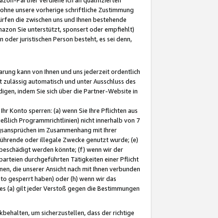
ohne unsere vorherige schriftliche Zustimmung
ürfen die zwischen uns und Ihnen bestehende
mazon Sie unterstützt, sponsert oder empfiehlt)
oder juristischen Person besteht, es sei denn,
arung kann von Ihnen und uns jederzeit ordentlich
t zulässig automatisch und unter Ausschluss des
gen, indem Sie sich über die Partner-Website in
hr Konto sperren: (a) wenn Sie Ihre Pflichten aus
eßlich Programmrichtlinien) nicht innerhalb von 7
ngsansprüchen im Zusammenhang mit Ihrer
ührende oder illegale Zwecke genutzt wurde; (e)
eschädigt werden könnte; (f) wenn wir der
rteien durchgeführten Tätigkeiten einer Pflicht
nen, die unserer Ansicht nach mit Ihnen verbunden
nto gesperrt haben) oder (h) wenn wir das
 (a) gilt jeder Verstoß gegen die Bestimmungen
ehalten, um sicherzustellen, dass der richtige