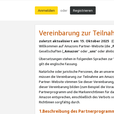
Anmelden
Registrieren
oder
Vereinbarung zur Teil
zuletzt aktualisiert am
:
15. Oktober 2025
(De
Willkommen auf Amazons Partner-Website (die „
Gesellschaften („
Amazon
“ oder „
uns
“ oder ähnl
Übersetzungen stehen in folgenden Sprachen zur 
gilt die englische Fassung.
Natürliche oder juristische Personen, die an uns
müssen die Vereinbarung zur Teilnahme am Amaz
Partner-Website stimmen Sie dieser Vereinbarung,
dieser Vereinbarung bilden (zum Beispiel die Vo
Partnerprogramm und die Markenrichtlinien für da
Amazon entsprechen, einschließlich des Verbots vo
Richtlinien sorgfältig durch.
1.Beschreibung des Partnerprogra