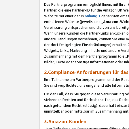
Das Partnerprogramm ermöglicht Ihnen, mit Ihrer W
Partner, die eine Partner-ID für die Amazon UK W
Website mit einer der in
Anhang 1
genannten Amazon
enthaltenen Website (jeweils eine „
Amazon-Webs
Vereinbarung entsprechen und die von uns bereitg
Wenn unsere Kunden die Partner-Links anklicken 
andere Handlungen vornehmen, können Sie eine Ver
der dort festgelegten Einschränkungen) erhalten. 
Widgets, Links, Marketing-Inhalte und andere Ver
Zusammenhang mit dem Partnerprogramm (die „
Bilder, Texte oder sonstige Informationen oder In
2.Compliance-Anforderungen für d
Ihre Teilnahme am Partnerprogramm und der Bezug 
Sie sind verpflichtet, uns umgehend alle Informat
Für den Fall, dass Sie gegen diese Vereinbarung 
stehenden Rechten und Rechtsbehelfen, das Recht
nach geltendem Recht zulässig) dauerhaft einzus
unmittelbar oder mittelbar im Zusammenhang mit
3.Amazon-Kunden
Ihre Teilnahme am Partnerprogramm führt nicht d