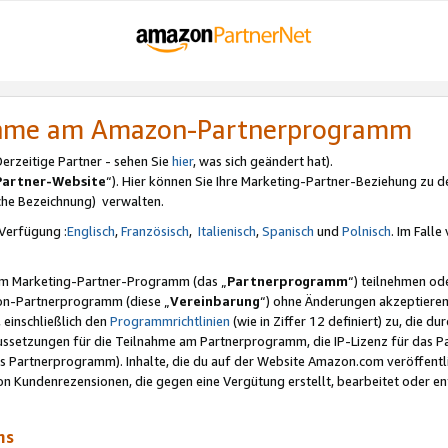
nahme am Amazon-Partnerprogramm
rzeitige Partner - sehen Sie
hier
, was sich geändert hat).
Partner-Website
“). Hier können Sie Ihre Marketing-Partner-Beziehung zu d
iche Bezeichnung) verwalten.
Verfügung :
Englisch
,
Französisch
,
Italienisch
,
Spanisch
und
Polnisch
. Im Fall
erem Marketing-Partner-Programm (das „
Partnerprogramm
“) teilnehmen od
on-Partnerprogramm (diese „
Vereinbarung
“) ohne Änderungen akzeptieren
 einschließlich den
Programmrichtlinien
(wie in Ziffer 12 definiert) zu, die 
raussetzungen für die Teilnahme am Partnerprogramm, die IP-Lizenz für das
s Partnerprogramm). Inhalte, die du auf der Website Amazon.com veröffentl
n Kundenrezensionen, die gegen eine Vergütung erstellt, bearbeitet oder ent
mms