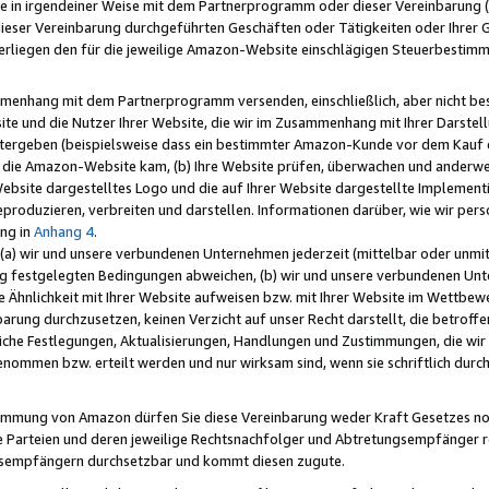
e in irgendeiner Weise mit dem Partnerprogramm oder dieser Vereinbarung (ei
ieser Vereinbarung durchgeführten Geschäften oder Tätigkeiten oder Ihrer 
liegen den für die jeweilige Amazon-Website einschlägigen Steuerbestim
mmenhang mit dem Partnerprogramm versenden, einschließlich, aber nicht be
site und die Nutzer Ihrer Website, die wir im Zusammenhang mit Ihrer Darst
itergeben (beispielsweise dass ein bestimmter Amazon-Kunde vor dem Kauf
uf die Amazon-Website kam, (b) Ihre Website prüfen, überwachen und anderwei
r Website dargestelltes Logo und die auf Ihrer Website dargestellte Impleme
reproduzieren, verbreiten und darstellen. Informationen darüber, wie wir per
ng in
Anhang 4
.
 (a) wir und unsere verbundenen Unternehmen jederzeit (mittelbar oder unmit
ng festgelegten Bedingungen abweichen, (b) wir und unsere verbundenen Unte
 Ähnlichkeit mit Ihrer Website aufweisen bzw. mit Ihrer Website im Wettbewer
barung durchzusetzen, keinen Verzicht auf unser Recht darstellt, die betrof
liche Festlegungen, Aktualisierungen, Handlungen und Zustimmungen, die wi
enommen bzw. erteilt werden und nur wirksam sind, wenn sie schriftlich dur
stimmung von Amazon dürfen Sie diese Vereinbarung weder Kraft Gesetzes no
die Parteien und deren jeweilige Rechtsnachfolger und Abtretungsempfänger 
ngsempfängern durchsetzbar und kommt diesen zugute.