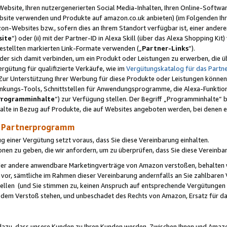
ebsite, Ihren nutzergenerierten Social Media-Inhalten, Ihren Online-Softwar
ebsite verwenden und Produkte auf amazon.co.uk anbieten) (im Folgenden Ihr
-Websites bzw., sofern dies an Ihrem Standort verfügbar ist, einer ander
ite
“) oder (ii) mit der Partner-ID in Alexa Skill (über das Alexa Shopping Ki
estellten markierten Link-Formate verwenden („
Partner-Links
“).
oder sich damit verbinden, um ein Produkt oder Leistungen zu erwerben, di
gütung für qualifizierte Verkäufe, wie im
Vergütungskatalog für das Part
Zur Unterstützung Ihrer Werbung für diese Produkte oder Leistungen können w
linkungs-Tools, Schnittstellen für Anwendungsprogramme, die Alexa-Funktion
Programminhalte
“) zur Verfügung stellen. Der Begriff „Programminhalte“ be
halte in Bezug auf Produkte, die auf Websites angeboten werden, bei denen 
as Partnerprogramm
einer Vergütung setzt voraus, dass Sie diese Vereinbarung einhalten.
ionen zu geben, die wir anfordern, um zu überprüfen, dass Sie diese Vereinba
oder andere anwendbare Marketingverträge von Amazon verstoßen, behalten w
 vor, sämtliche im Rahmen dieser Vereinbarung andernfalls an Sie zahlbare
tellen (und Sie stimmen zu, keinen Anspruch auf entsprechende Vergütungen
 dem Verstoß stehen, und unbeschadet des Rechts von Amazon, Ersatz für 
azu, dass unsere Kunden zu Ihren Kunden werden. Zwischen Ihnen und Amaz