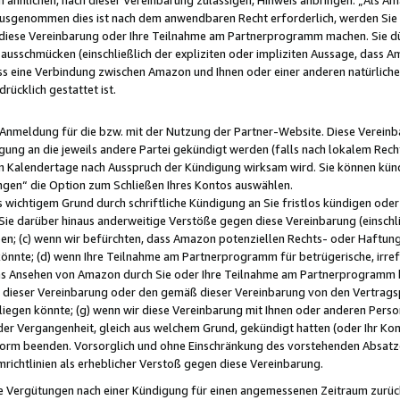
usgenommen dies ist nach dem anwendbaren Recht erforderlich, werden Sie 
f diese Vereinbarung oder Ihre Teilnahme am Partnerprogramm machen. Sie d
usschmücken (einschließlich der expliziten oder impliziten Aussage, dass A
 eine Verbindung zwischen Amazon und Ihnen oder einer anderen natürlichen 
rücklich gestattet ist.
r Anmeldung für die bzw. mit der Nutzung der Partner-Website. Diese Vereinb
gung an die jeweils andere Partei gekündigt werden (falls nach lokalem Rech
n Kalendertage nach Ausspruch der Kündigung wirksam wird. Sie können kündi
ngen“ die Option zum Schließen Ihres Kontos auswählen.
 wichtigem Grund durch schriftliche Kündigung an Sie fristlos kündigen oder I
 Sie darüber hinaus anderweitige Verstöße gegen diese Vereinbarung (einschli
ben; (c) wenn wir befürchten, dass Amazon potenziellen Rechts- oder Haftu
nnte; (d) wenn Ihre Teilnahme am Partnerprogramm für betrügerische, irref
das Ansehen von Amazon durch Sie oder Ihre Teilnahme am Partnerprogramm b
ieser Vereinbarung oder den gemäß dieser Vereinbarung von den Vertragspa
liegen könnte; (g) wenn wir diese Vereinbarung mit Ihnen oder anderen Perso
 der Vergangenheit, gleich aus welchem Grund, gekündigt hatten (oder Ihr Ko
rm beenden. Vorsorglich und ohne Einschränkung des vorstehenden Absatzes
richtlinien als erheblicher Verstoß gegen diese Vereinbarung.
e Vergütungen nach einer Kündigung für einen angemessenen Zeitraum zurückb