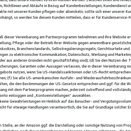
, Richtlinien und Abläufe in Bezug auf Kundenbestellungen, Kundendienst 
kte mit unseren Kunden pflegen oder abwickeln; sollte sich einer unserer Ku
nhängt, so werden Sie diesem Kunden mitteilen, dass er für Kundenservic
emäß dieser Vereinbarung am Partnerprogramm teilnehmen und Ihre Website er
ellung, Pflege oder der Betrieb Ihrer Website gegen anwendbare gesetzlich
skodizes, Branchenstandards, Selbstregulierungsregeln, Gerichtsurteile und 
ngen zu elektronischer Kommunikation, Datenschutz, Werbung und Marketing)
 oder aus anderen Gründen nicht geschäftsfähig sind); (d) Sie den Nutzen de
cherungen, Garantien oder Aussagen verlassen, die in dieser Vereinbarung nich
gebote nutzen, wenn Sie US-Handelssanktionen oder US-Recht entsprechen
men; (f) Sie alle US-amerikanischen Ausfuhr- und Wiederausfuhrbeschränkun
ten, die den Bestimmungen der US-Gesetze entsprechen und ggf. für die Wa
hang mit dem Partnerprogramm machen, jederzeit zutreffend und vollständig 
 Konto einloggen und „Kontoeinstellungen“ auswählen.
keine Gewährleistungen im Hinblick auf das Besucher- und Vergütungsvolu
icht für etwaige Handlungen verantwortlich, die Sie auf Grundlage solcher
en Stelle, an der Amazon ggf. die Darstellung oder sonstige Nutzung von Pr
 ähnlichen, nach dieser Vereinbarung zulässigen, Hinweis anbringen: „Als Ama