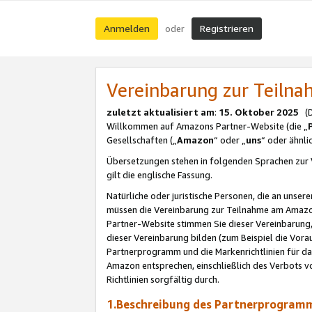
Anmelden
Registrieren
oder
Vereinbarung zur Teil
zuletzt aktualisiert am
:
15. Oktober 2025
(De
Willkommen auf Amazons Partner-Website (die „
Gesellschaften („
Amazon
“ oder „
uns
“ oder ähnl
Übersetzungen stehen in folgenden Sprachen zur 
gilt die englische Fassung.
Natürliche oder juristische Personen, die an uns
müssen die Vereinbarung zur Teilnahme am Amaz
Partner-Website stimmen Sie dieser Vereinbarung,
dieser Vereinbarung bilden (zum Beispiel die Vo
Partnerprogramm und die Markenrichtlinien für da
Amazon entsprechen, einschließlich des Verbots vo
Richtlinien sorgfältig durch.
1.Beschreibung des Partnerprogra