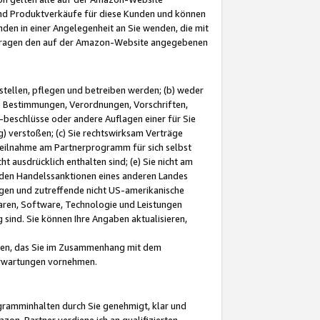
und Produktverkäufe für diese Kunden und können
nden in einer Angelegenheit an Sie wenden, die mit
e-Fragen den auf der Amazon-Website angegebenen
stellen, pflegen und betreiben werden; (b) weder
e Bestimmungen, Verordnungen, Vorschriften,
-beschlüsse oder andere Auflagen einer für Sie
 verstoßen; (c) Sie rechtswirksam Verträge
r Teilnahme am Partnerprogramm für sich selbst
t ausdrücklich enthalten sind; (e) Sie nicht am
den Handelssanktionen eines anderen Landes
gen und zutreffende nicht US-amerikanische
ren, Software, Technologie und Leistungen
sind. Sie können Ihre Angaben aktualisieren,
men, das Sie im Zusammenhang mit dem
 Erwartungen vornehmen.
ogramminhalten durch Sie genehmigt, klar und
zon-Partner verdiene ich an qualifizierten