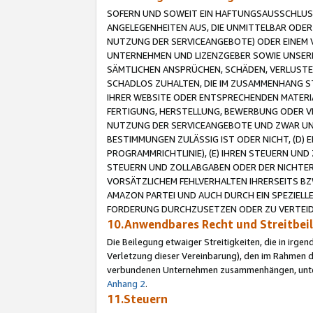
SOFERN UND SOWEIT EIN HAFTUNGSAUSSCHLUSS
ANGELEGENHEITEN AUS, DIE UNMITTELBAR ODER 
NUTZUNG DER SERVICEANGEBOTE) ODER EINEM V
UNTERNEHMEN UND LIZENZGEBER SOWIE UNSERE 
SÄMTLICHEN ANSPRÜCHEN, SCHÄDEN, VERLUSTE
SCHADLOS ZUHALTEN, DIE IM ZUSAMMENHANG STE
IHRER WEBSITE ODER ENTSPRECHENDEN MATERIA
FERTIGUNG, HERSTELLUNG, BEWERBUNG ODER VE
NUTZUNG DER SERVICEANGEBOTE UND ZWAR UN
BESTIMMUNGEN ZULÄSSIG IST ODER NICHT, (D) 
PROGRAMMRICHTLINIE), (E) IHREN STEUERN UN
STEUERN UND ZOLLABGABEN ODER DER NICHTER
VORSÄTZLICHEM FEHLVERHALTEN IHRERSEITS BZ
AMAZON PARTEI UND AUCH DURCH EIN SPEZIELL
FORDERUNG DURCHZUSETZEN ODER ZU VERTEIDI
10.Anwendbares Recht und Streitbe
Die Beilegung etwaiger Streitigkeiten, die in irg
Verletzung dieser Vereinbarung), den im Rahmen d
verbundenen Unternehmen zusammenhängen, unterl
Anhang 2
.
11.Steuern