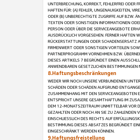
UNTERBRECHUNG, KORREKT, FEHLERFREI ODER 
HAFTEN FÜR: (A) FEHLER, UNGENAUIGKEITEN, 
ODER (B) UNBERECHTIGTE ZUGRIFFE AUF BZW. 
TEXTEN ODER SONSTIGEN INFORMATIONEN ODER 
PERSON ODER ÜBER DIE SERVICEANGEBOTE ERHA
AUSDRÜCKLICH VORGESEHEN. FERNER HAFTEN 
RÜCKERSTATTUNGEN ODER SCHADENSERSATZ AU
FIRMENWERT ODER SONSTIGEN VORTEILEN SOWIE
PARTNERPROGRAMM VORNEHMEN BZW. ÜBERNEHM
DIESES ARTIKELS 7 BEGRÜNDET EINEN AUSSCH
ANWENDBAREN GESETZLICHEN BESTIMMUNGEN 
8.Haftungsbeschränkungen
WEDER WIR NOCH UNSERE VERBUNDENEN UNTERN
SCHÄDEN ODER SCHÄDEN AUFGRUND ENTGANGENE
ZUSAMMENHANG MIT DEN SERVICEANGEBOTEN EN
ENTSPRICHT UNSERE GESAMTHAFTUNG IM ZUSAM
DEM 12-MONATSZEITRAUM UNMITTELBAR VOR DE
GEZAHLTEN ODER NOCH AN SIE ZU ZAHLENDEN V
EINSCHLIESSLICH DES RECHTS AUF ERFÜLLUNGS
BESTIMMUNG DIESES ABSATZES BEGRÜNDET EI
EINGESCHRÄNKT WERDEN KÖNNEN.
9.Haftungsfreistellung