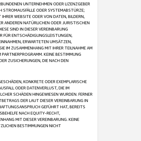
VERBUNDENEN UNTERNEHMEN ODER LIZENZGEBER
ICH STROMAUSFÄLLE ODER SYSTEMABSTÜRZE;
IHRER WEBSITE ODER VON DATEN, BILDERN,
ER ANDEREN NATÜRLICHEN ODER JURISTISCHEN
ESE SIND IN DIESER VEREINBARUNG
R FÜR ENTSCHÄDIGUNGSLEISTUNGEN,
EINNAHMEN, ERWARTETEN UMSÄTZEN,
SIE IM ZUSAMMENHANG MIT IHRER TEILNAHME AM
M PARTNERPROGRAMM. KEINE BESTIMMUNG
DER ZUSICHERUNGEN, DIE NACH DEN
GESCHÄDEN, KONKRETE ODER EXEMPLARISCHE
SFALL ODER DATENVERLUST, DIE IM
OLCHER SCHÄDEN HINGEWIESEN WURDEN. FERNER
BETRAGS DER LAUT DIESER VEREINBARUNG IN
HAFTUNGSANSPRUCH GEFÜHRT HAT, BEREITS
SBEHELFE NACH EQUITY-RECHT,
NHANG MIT DIESER VEREINBARUNG. KEINE
TZLICHEN BESTIMMUNGEN NICHT