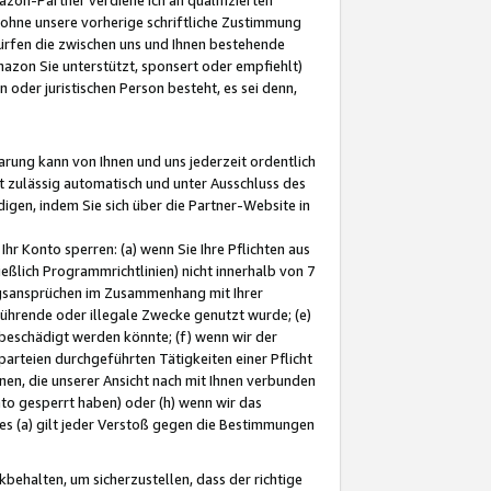
ohne unsere vorherige schriftliche Zustimmung
ürfen die zwischen uns und Ihnen bestehende
mazon Sie unterstützt, sponsert oder empfiehlt)
oder juristischen Person besteht, es sei denn,
arung kann von Ihnen und uns jederzeit ordentlich
t zulässig automatisch und unter Ausschluss des
gen, indem Sie sich über die Partner-Website in
hr Konto sperren: (a) wenn Sie Ihre Pflichten aus
eßlich Programmrichtlinien) nicht innerhalb von 7
ngsansprüchen im Zusammenhang mit Ihrer
ührende oder illegale Zwecke genutzt wurde; (e)
eschädigt werden könnte; (f) wenn wir der
rteien durchgeführten Tätigkeiten einer Pflicht
nen, die unserer Ansicht nach mit Ihnen verbunden
nto gesperrt haben) oder (h) wenn wir das
 (a) gilt jeder Verstoß gegen die Bestimmungen
ehalten, um sicherzustellen, dass der richtige