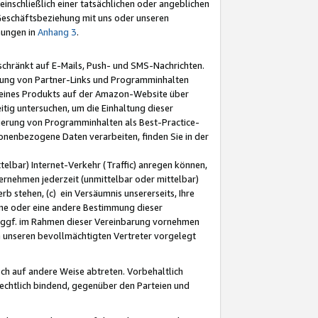
nschließlich einer tatsächlichen oder angeblichen
Geschäftsbeziehung mit uns oder unseren
mungen in
Anhang 3
.
schränkt auf E-Mails, Push- und SMS-Nachrichten.
ellung von Partner-Links und Programminhalten
 eines Produkts auf der Amazon-Website über
tig untersuchen, um die Einhaltung dieser
ntierung von Programminhalten als Best-Practice-
sonenbezogene Daten verarbeiten, finden Sie in der
telbar) Internet-Verkehr (Traffic) anregen können,
rnehmen jederzeit (unmittelbar oder mittelbar)
b stehen, (c) ein Versäumnis unsererseits, Ihre
fene oder eine andere Bestimmung dieser
r ggf. im Rahmen dieser Vereinbarung vornehmen
ch unseren bevollmächtigten Vertreter vorgelegt
ch auf andere Weise abtreten. Vorbehaltlich
rechtlich bindend, gegenüber den Parteien und