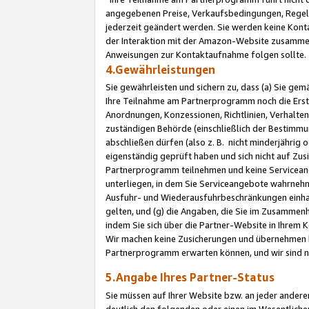
angegebenen Preise, Verkaufsbedingungen, Regeln
jederzeit geändert werden. Sie werden keine Konta
der Interaktion mit der Amazon-Website zusamme
Anweisungen zur Kontaktaufnahme folgen sollte.
4.Gewährleistungen
Sie gewährleisten und sichern zu, dass (a) Sie g
Ihre Teilnahme am Partnerprogramm noch die Erst
Anordnungen, Konzessionen, Richtlinien, Verhalten
zuständigen Behörde (einschließlich der Bestimmu
abschließen dürfen (also z. B. nicht minderjährig
eigenständig geprüft haben und sich nicht auf Zusi
Partnerprogramm teilnehmen und keine Servicean
unterliegen, in dem Sie Serviceangebote wahrneh
Ausfuhr- und Wiederausfuhrbeschränkungen einhal
gelten, und (g) die Angaben, die Sie im Zusammen
indem Sie sich über die Partner-Website in Ihrem
Wir machen keine Zusicherungen und übernehmen 
Partnerprogramm erwarten können, und wir sind n
5.Angabe Ihres Partner-Status
Sie müssen auf Ihrer Website bzw. an jeder ander
deutlich den folgenden oder einen im Wesentlichen