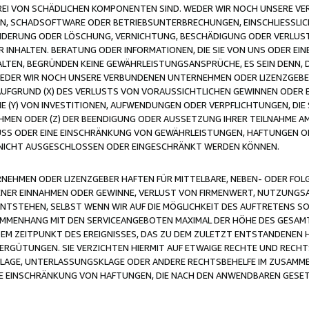
FREI VON SCHÄDLICHEN KOMPONENTEN SIND. WEDER WIR NOCH UNSERE 
VIREN, SCHADSOFTWARE ODER BETRIEBSUNTERBRECHUNGEN, EINSCHLIESSL
ÄNDERUNG ODER LÖSCHUNG, VERNICHTUNG, BESCHÄDIGUNG ODER VERLUST 
INHALTEN. BERATUNG ODER INFORMATIONEN, DIE SIE VON UNS ODER EIN
LTEN, BEGRÜNDEN KEINE GEWÄHRLEISTUNGSANSPRÜCHE, ES SEIN DENN, DI
WEDER WIR NOCH UNSERE VERBUNDENEN UNTERNEHMEN ODER LIZENZGEBE
FGRUND (X) DES VERLUSTS VON VORAUSSICHTLICHEN GEWINNEN ODER 
 (Y) VON INVESTITIONEN, AUFWENDUNGEN ODER VERPFLICHTUNGEN, DIE 
EN ODER (Z) DER BEENDIGUNG ODER AUSSETZUNG IHRER TEILNAHME A
LUSS ODER EINE EINSCHRÄNKUNG VON GEWÄHRLEISTUNGEN, HAFTUNGEN O
NICHT AUSGESCHLOSSEN ODER EINGESCHRÄNKT WERDEN KÖNNEN.
EHMEN ODER LIZENZGEBER HAFTEN FÜR MITTELBARE, NEBEN- ODER FOL
R EINNAHMEN ODER GEWINNE, VERLUST VON FIRMENWERT, NUTZUNGSAU
TSTEHEN, SELBST WENN WIR AUF DIE MÖGLICHKEIT DES AUFTRETENS S
MENHANG MIT DEN SERVICEANGEBOTEN MAXIMAL DER HÖHE DES GESAMT
M ZEITPUNKT DES EREIGNISSES, DAS ZU DEM ZULETZT ENTSTANDENEN 
ERGÜTUNGEN. SIE VERZICHTEN HIERMIT AUF ETWAIGE RECHTE UND RECHT
KLAGE, UNTERLASSUNGSKLAGE ODER ANDERE RECHTSBEHELFE IM ZUSAMME
NE EINSCHRÄNKUNG VON HAFTUNGEN, DIE NACH DEN ANWENDBAREN GESE