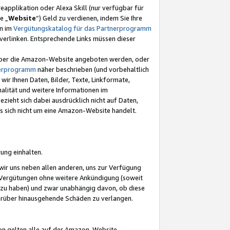
eapplikation oder Alexa Skill (nur verfügbar für
e „
Website
“) Geld zu verdienen, indem Sie Ihre
en im
Vergütungskatalog für das Partnerprogramm
t) verlinken. Entsprechende Links müssen dieser
e über die Amazon-Website angeboten werden, oder
nerprogramm
näher beschrieben (und vorbehaltlich
ir Ihnen Daten, Bilder, Texte, Linkformate,
alität und weitere Informationen im
zieht sich dabei ausdrücklich nicht auf Daten,
es sich nicht um eine Amazon-Website handelt.
rung einhalten.
ir uns neben allen anderen, uns zur Verfügung
n Vergütungen ohne weitere Ankündigung (soweit
 zu haben) und zwar unabhängig davon, ob diese
darüber hinausgehende Schäden zu verlangen.
on gelten alle auf der Amazon-Website