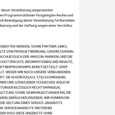
it dieser Vereinbarung eingeräumten
 den Programmrichtlinien festgelegten Rechte und
 nach Beendigung dieser Vereinbarung fortbestehen.
einbarung und der Haftung wegen eines Verstoßes
GEBOTEN WERDEN, SOWIE PARTNER-LINKS,
ALTE VON PRODUKTWERBUNG, UNSERE DOMAIN-
SCHLIESSLICH DER AMAZON-MARKEN) UND DIE
SCHUTZRECHTE, INFORMATIONEN UND INHALTE,
PARTNERPROGRAMMS BEREITGESTELLT ODER
ELLT. WEDER WIR NOCH UNSERE VERBUNDENEN
T, OB AUSDRÜCKLICH, STILLSCHWEIGEND,
MEN UND LIZENZGEBER SCHLIESSEN JEGLICHE
ISTUNGEN BEZÜGLICH RECHTSMÄNGELN,
LETZUNG SOWIE GEWÄHRLEISTUNGEN EIN, DIE
ANDELSBRÄUCHEN ERGEBEN. WIR KÖNNEN EIN
 DIE GELTUNG EINES SERVICE-ANGEBOTS
IE SERVICEANGEBOTE WEITERHIN
ODER DASS DIESE ANGEBOTE OHNE