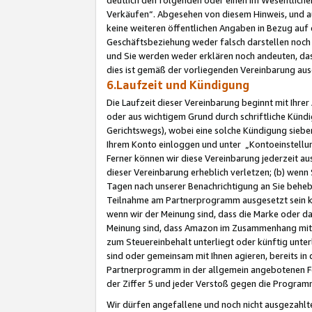
Verkäufen“. Abgesehen von diesem Hinweis, und a
keine weiteren öffentlichen Angaben in Bezug au
Geschäftsbeziehung weder falsch darstellen noch a
und Sie werden weder erklären noch andeuten, dass
dies ist gemäß der vorliegenden Vereinbarung ausd
6.Laufzeit und Kündigung
Die Laufzeit dieser Vereinbarung beginnt mit Ihre
oder aus wichtigem Grund durch schriftliche Kündi
Gerichtswegs), wobei eine solche Kündigung siebe
Ihrem Konto einloggen und unter „Kontoeinstellu
Ferner können wir diese Vereinbarung jederzeit aus
dieser Vereinbarung erheblich verletzen; (b) wenn
Tagen nach unserer Benachrichtigung an Sie behe
Teilnahme am Partnerprogramm ausgesetzt sein kö
wenn wir der Meinung sind, dass die Marke oder 
Meinung sind, dass Amazon im Zusammenhang mit d
zum Steuereinbehalt unterliegt oder künftig unter
sind oder gemeinsam mit Ihnen agieren, bereits in
Partnerprogramm in der allgemein angebotenen Fo
der Ziffer 5 und jeder Verstoß gegen die Programm
Wir dürfen angefallene und noch nicht ausgezahlt