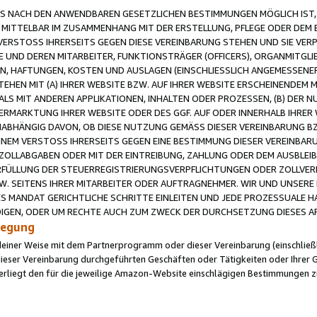
 NACH DEN ANWENDBAREN GESETZLICHEN BESTIMMUNGEN MÖGLICH IST, S
MITTELBAR IM ZUSAMMENHANG MIT DER ERSTELLUNG, PFLEGE ODER DEM BE
ERSTOSS IHRERSEITS GEGEN DIESE VEREINBARUNG STEHEN UND SIE VERP
UND DEREN MITARBEITER, FUNKTIONSTRÄGER (OFFICERS), ORGANMITGLI
N, HAFTUNGEN, KOSTEN UND AUSLAGEN (EINSCHLIESSLICH ANGEMESSENE
HEN MIT (A) IHRER WEBSITE BZW. AUF IHRER WEBSITE ERSCHEINENDEM M
LS MIT ANDEREN APPLIKATIONEN, INHALTEN ODER PROZESSEN, (B) DER 
RMARKTUNG IHRER WEBSITE ODER DES GGF. AUF ODER INNERHALB IHRER W
ABHÄNGIG DAVON, OB DIESE NUTZUNG GEMÄSS DIESER VEREINBARUNG B
EINEM VERSTOSS IHRERSEITS GEGEN EINE BESTIMMUNG DIESER VEREINBARU
D ZOLLABGABEN ODER MIT DER EINTREIBUNG, ZAHLUNG ODER DEM AUSBLEI
FÜLLUNG DER STEUERREGISTRIERUNGSVERPFLICHTUNGEN ODER ZOLLVERPF
W. SEITENS IHRER MITARBEITER ODER AUFTRAGNEHMER. WIR UND UNSERE
ES MANDAT GERICHTLICHE SCHRITTE EINLEITEN UND JEDE PROZESSUALE 
GEN, ODER UM RECHTE AUCH ZUM ZWECK DER DURCHSETZUNG DIESES AR
ilegung
endeiner Weise mit dem Partnerprogramm oder dieser Vereinbarung (einschließl
ieser Vereinbarung durchgeführten Geschäften oder Tätigkeiten oder Ihrer 
iegt den für die jeweilige Amazon-Website einschlägigen Bestimmungen z