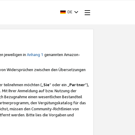
DE
en jeweiligen in
Anhang 1
genannten Amazon-
e von Widersprüchen zwischen den Übersetzungen
er teilnehmen möchten („
Sie
“ oder ein „
Partner
“),
. Mit Ihrer Anmeldung auf bzw. Nutzung der
durch Bezugnahme einen wesentlichen Bestandteil
 Partnerprogramm, den Vergütungskatalog für das
ichst, müssen den Community-Richtlinien von
fernt werden. Bitte lies die Vorgaben und