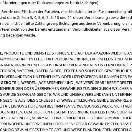
ge Stornierungen oder Rücksendungen zu berücksichtigen).
 Rechte und Pflichten der Parteien, einschließlich aller im Zusammenhang m
 die in Ziffern 3, 4, 5, 6, 7, 8, 10 und 11 dieser Vereinbarung sowie die in
er noch nicht erfüllte Zahlungsverpflichtungen aus dieser Vereinbarung, die
arteien nicht von den bereits entstandenen Verbindlichkeiten aus dieser Ver
gung begangen wurde.
 PRODUKTE UND DIENSTLEISTUNGEN, DIE AUF DER AMAZON-WEBSITE AN
GRAMMIERSCHNITTSTELLE FÜR PRODUKTWERBUNG, DATENFEEDS UND INH
-NAMEN, MARKEN UND LOGOS UNSERER VERBUNDENEN UNTERNEHMEN (EIN
IONEN, MATERIAL, DATEN, BILDER, TEXTE UND SONSTIGE GEWERBLICHE 
EREN VERBUNDENEN UNTERNEHMEN ODER LIZENZGEBERN IM RAHMEN DES 
NGEBOTE
“), WERDEN „WIE BESEHEN“ UND „WIE VERFÜGBAR“ BEREITGEST
CHERUNGEN ODER ÜBERNEHMEN GEWÄHRLEISTUNGEN GLEICH WELCHER AR
ZUG AUF DIE SERVICEANGEBOTE. WIR UND UNSERE VERBUNDENEN UNTERNEH
ANGEBOTE AUS; DIES SCHLIESST ETWAIGE STILLSCHWEIGENDE GEWÄHRLE
LITÄT, EIGNUNG FÜR EINEN BESTIMMTEN VERWENDUNGSZWECK, NICHTVER
OGENHEITEN, DEM ÜBLICHEN GESCHÄFTSVERKEHR, DER LEISTUNG ODER H
 BESCHAFFENHEIT, MERKMALE, FUNKTIONEN, DEN LEISTUNGSUMFANG ODER
VERBUNDENEN UNTERNEHMEN ODER LIZENZGEBER GEWÄHRLEISTEN, DASS D
HGÄNGIG BZW. AUF BESTIMMTE ART UND WEISE FUNKTIONIEREN WERDEN 