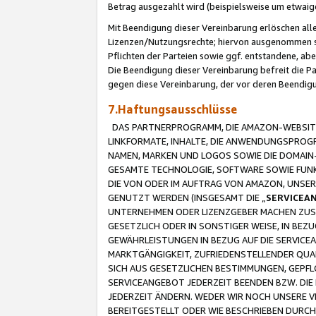
Betrag ausgezahlt wird (beispielsweise um etwai
Mit Beendigung dieser Vereinbarung erlöschen alle
Lizenzen/Nutzungsrechte; hiervon ausgenommen sind
Pflichten der Parteien sowie ggf. entstandene, ab
Die Beendigung dieser Vereinbarung befreit die P
gegen diese Vereinbarung, der vor deren Beendi
7.Haftungsausschlüsse
DAS PARTNERPROGRAMM, DIE AMAZON-WEBSITE,
LINKFORMATE, INHALTE, DIE ANWENDUNGSPRO
NAMEN, MARKEN UND LOGOS SOWIE DIE DOMAIN
GESAMTE TECHNOLOGIE, SOFTWARE SOWIE FUNKT
DIE VON ODER IM AUFTRAG VON AMAZON, UNS
GENUTZT WERDEN (INSGESAMT DIE „
SERVICEA
UNTERNEHMEN ODER LIZENZGEBER MACHEN ZUSI
GESETZLICH ODER IN SONSTIGER WEISE, IN BE
GEWÄHRLEISTUNGEN IN BEZUG AUF DIE SERVICE
MARKTGÄNGIGKEIT, ZUFRIEDENSTELLENDER QUA
SICH AUS GESETZLICHEN BESTIMMUNGEN, GEPFL
SERVICEANGEBOT JEDERZEIT BEENDEN BZW. DIE
JEDERZEIT ÄNDERN. WEDER WIR NOCH UNSERE 
BEREITGESTELLT ODER WIE BESCHRIEBEN DURC