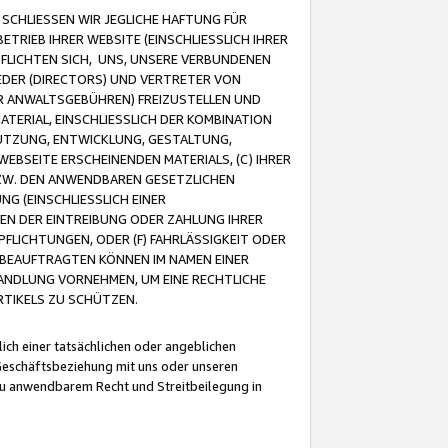
CHLIESSEN WIR JEGLICHE HAFTUNG FÜR
TRIEB IHRER WEBSITE (EINSCHLIESSLICH IHRER
FLICHTEN SICH, UNS, UNSERE VERBUNDENEN
EDER (DIRECTORS) UND VERTRETER VON
R ANWALTSGEBÜHREN) FREIZUSTELLEN UND
ATERIAL, EINSCHLIESSLICH DER KOMBINATION
NUTZUNG, ENTWICKLUNG, GESTALTUNG,
EBSEITE ERSCHEINENDEN MATERIALS, (C) IHRER
ZW. DEN ANWENDBAREN GESETZLICHEN
NG (EINSCHLIESSLICH EINER
BEN DER EINTREIBUNG ODER ZAHLUNG IHRER
LICHTUNGEN, ODER (F) FAHRLÄSSIGKEIT ODER
 BEAUFTRAGTEN KÖNNEN IM NAMEN EINER
HANDLUNG VORNEHMEN, UM EINE RECHTLICHE
TIKELS ZU SCHÜTZEN.
ich einer tatsächlichen oder angeblichen
Geschäftsbeziehung mit uns oder unseren
u anwendbarem Recht und Streitbeilegung in