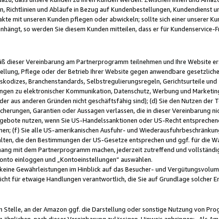
, Richtlinien und Abläufe in Bezug auf Kundenbestellungen, Kundendienst 
kte mit unseren Kunden pflegen oder abwickeln; sollte sich einer unserer Ku
nhängt, so werden Sie diesem Kunden mitteilen, dass er für Kundenservic
emäß dieser Vereinbarung am Partnerprogramm teilnehmen und Ihre Website er
ellung, Pflege oder der Betrieb Ihrer Website gegen anwendbare gesetzlich
skodizes, Branchenstandards, Selbstregulierungsregeln, Gerichtsurteile und 
ngen zu elektronischer Kommunikation, Datenschutz, Werbung und Marketing)
 oder aus anderen Gründen nicht geschäftsfähig sind); (d) Sie den Nutzen de
cherungen, Garantien oder Aussagen verlassen, die in dieser Vereinbarung nich
gebote nutzen, wenn Sie US-Handelssanktionen oder US-Recht entsprechen
men; (f) Sie alle US-amerikanischen Ausfuhr- und Wiederausfuhrbeschränkun
ten, die den Bestimmungen der US-Gesetze entsprechen und ggf. für die Wa
hang mit dem Partnerprogramm machen, jederzeit zutreffend und vollständig 
 Konto einloggen und „Kontoeinstellungen“ auswählen.
keine Gewährleistungen im Hinblick auf das Besucher- und Vergütungsvolu
icht für etwaige Handlungen verantwortlich, die Sie auf Grundlage solcher
en Stelle, an der Amazon ggf. die Darstellung oder sonstige Nutzung von Pr
 ähnlichen, nach dieser Vereinbarung zulässigen, Hinweis anbringen: „Als Ama