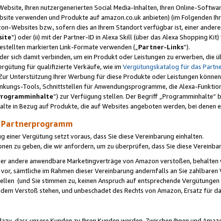
ebsite, Ihren nutzergenerierten Social Media-Inhalten, Ihren Online-Softwar
ebsite verwenden und Produkte auf amazon.co.uk anbieten) (im Folgenden Ihr
-Websites bzw., sofern dies an Ihrem Standort verfügbar ist, einer ander
ite
“) oder (ii) mit der Partner-ID in Alexa Skill (über das Alexa Shopping Ki
estellten markierten Link-Formate verwenden („
Partner-Links
“).
oder sich damit verbinden, um ein Produkt oder Leistungen zu erwerben, di
gütung für qualifizierte Verkäufe, wie im
Vergütungskatalog für das Part
Zur Unterstützung Ihrer Werbung für diese Produkte oder Leistungen können w
linkungs-Tools, Schnittstellen für Anwendungsprogramme, die Alexa-Funktion
Programminhalte
“) zur Verfügung stellen. Der Begriff „Programminhalte“ be
halte in Bezug auf Produkte, die auf Websites angeboten werden, bei denen 
as Partnerprogramm
einer Vergütung setzt voraus, dass Sie diese Vereinbarung einhalten.
ionen zu geben, die wir anfordern, um zu überprüfen, dass Sie diese Vereinba
oder andere anwendbare Marketingverträge von Amazon verstoßen, behalten w
 vor, sämtliche im Rahmen dieser Vereinbarung andernfalls an Sie zahlbare
tellen (und Sie stimmen zu, keinen Anspruch auf entsprechende Vergütungen
 dem Verstoß stehen, und unbeschadet des Rechts von Amazon, Ersatz für 
azu, dass unsere Kunden zu Ihren Kunden werden. Zwischen Ihnen und Amaz