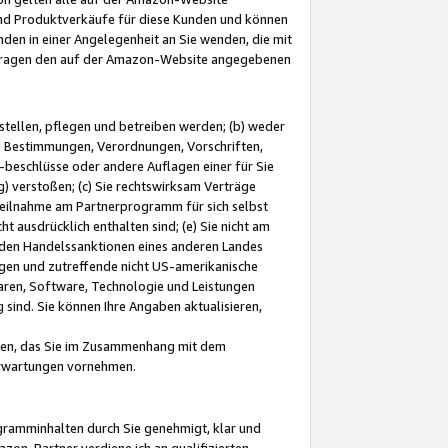
und Produktverkäufe für diese Kunden und können
nden in einer Angelegenheit an Sie wenden, die mit
e-Fragen den auf der Amazon-Website angegebenen
stellen, pflegen und betreiben werden; (b) weder
e Bestimmungen, Verordnungen, Vorschriften,
-beschlüsse oder andere Auflagen einer für Sie
 verstoßen; (c) Sie rechtswirksam Verträge
r Teilnahme am Partnerprogramm für sich selbst
t ausdrücklich enthalten sind; (e) Sie nicht am
den Handelssanktionen eines anderen Landes
gen und zutreffende nicht US-amerikanische
ren, Software, Technologie und Leistungen
sind. Sie können Ihre Angaben aktualisieren,
men, das Sie im Zusammenhang mit dem
 Erwartungen vornehmen.
ogramminhalten durch Sie genehmigt, klar und
zon-Partner verdiene ich an qualifizierten