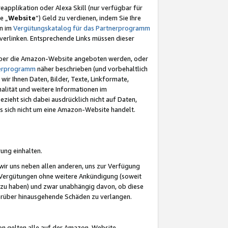
eapplikation oder Alexa Skill (nur verfügbar für
e „
Website
“) Geld zu verdienen, indem Sie Ihre
en im
Vergütungskatalog für das Partnerprogramm
t) verlinken. Entsprechende Links müssen dieser
e über die Amazon-Website angeboten werden, oder
nerprogramm
näher beschrieben (und vorbehaltlich
ir Ihnen Daten, Bilder, Texte, Linkformate,
alität und weitere Informationen im
zieht sich dabei ausdrücklich nicht auf Daten,
es sich nicht um eine Amazon-Website handelt.
rung einhalten.
ir uns neben allen anderen, uns zur Verfügung
n Vergütungen ohne weitere Ankündigung (soweit
 zu haben) und zwar unabhängig davon, ob diese
darüber hinausgehende Schäden zu verlangen.
on gelten alle auf der Amazon-Website