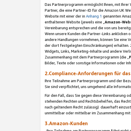
Das Partnerprogramm ermöglicht Ihnen, mit Ihrer W
Partner, die eine Partner-ID für die Amazon UK W
Website mit einer der in
Anhang 1
genannten Amazon
enthaltenen Website (jeweils eine „
Amazon-Webs
Vereinbarung entsprechen und die von uns bereitg
Wenn unsere Kunden die Partner-Links anklicken 
andere Handlungen vornehmen, können Sie eine Ver
der dort festgelegten Einschränkungen) erhalten. 
Widgets, Links, Marketing-Inhalte und andere Ver
Zusammenhang mit dem Partnerprogramm (die „
Bilder, Texte oder sonstige Informationen oder In
2.Compliance-Anforderungen für d
Ihre Teilnahme am Partnerprogramm und der Bezug 
Sie sind verpflichtet, uns umgehend alle Informat
Für den Fall, dass Sie gegen diese Vereinbarung 
stehenden Rechten und Rechtsbehelfen, das Recht
nach geltendem Recht zulässig) dauerhaft einzus
unmittelbar oder mittelbar im Zusammenhang mit
3.Amazon-Kunden
Ihre Teilnahme am Partnerprogramm führt nicht d