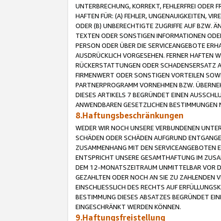
UNTERBRECHUNG, KORREKT, FEHLERFREI ODER 
HAFTEN FÜR: (A) FEHLER, UNGENAUIGKEITEN, 
ODER (B) UNBERECHTIGTE ZUGRIFFE AUF BZW. 
TEXTEN ODER SONSTIGEN INFORMATIONEN ODER 
PERSON ODER ÜBER DIE SERVICEANGEBOTE ERHA
AUSDRÜCKLICH VORGESEHEN. FERNER HAFTEN 
RÜCKERSTATTUNGEN ODER SCHADENSERSATZ AU
FIRMENWERT ODER SONSTIGEN VORTEILEN SOWIE
PARTNERPROGRAMM VORNEHMEN BZW. ÜBERNEHM
DIESES ARTIKELS 7 BEGRÜNDET EINEN AUSSCH
ANWENDBAREN GESETZLICHEN BESTIMMUNGEN 
8.Haftungsbeschränkungen
WEDER WIR NOCH UNSERE VERBUNDENEN UNTERN
SCHÄDEN ODER SCHÄDEN AUFGRUND ENTGANGENE
ZUSAMMENHANG MIT DEN SERVICEANGEBOTEN EN
ENTSPRICHT UNSERE GESAMTHAFTUNG IM ZUSAM
DEM 12-MONATSZEITRAUM UNMITTELBAR VOR DE
GEZAHLTEN ODER NOCH AN SIE ZU ZAHLENDEN V
EINSCHLIESSLICH DES RECHTS AUF ERFÜLLUNGS
BESTIMMUNG DIESES ABSATZES BEGRÜNDET EI
EINGESCHRÄNKT WERDEN KÖNNEN.
9.Haftungsfreistellung