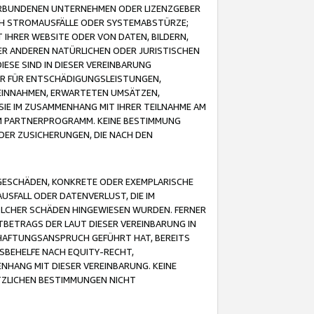
VERBUNDENEN UNTERNEHMEN ODER LIZENZGEBER
ICH STROMAUSFÄLLE ODER SYSTEMABSTÜRZE;
IHRER WEBSITE ODER VON DATEN, BILDERN,
ER ANDEREN NATÜRLICHEN ODER JURISTISCHEN
ESE SIND IN DIESER VEREINBARUNG
R FÜR ENTSCHÄDIGUNGSLEISTUNGEN,
EINNAHMEN, ERWARTETEN UMSÄTZEN,
SIE IM ZUSAMMENHANG MIT IHRER TEILNAHME AM
M PARTNERPROGRAMM. KEINE BESTIMMUNG
DER ZUSICHERUNGEN, DIE NACH DEN
GESCHÄDEN, KONKRETE ODER EXEMPLARISCHE
SFALL ODER DATENVERLUST, DIE IM
OLCHER SCHÄDEN HINGEWIESEN WURDEN. FERNER
BETRAGS DER LAUT DIESER VEREINBARUNG IN
HAFTUNGSANSPRUCH GEFÜHRT HAT, BEREITS
SBEHELFE NACH EQUITY-RECHT,
NHANG MIT DIESER VEREINBARUNG. KEINE
TZLICHEN BESTIMMUNGEN NICHT