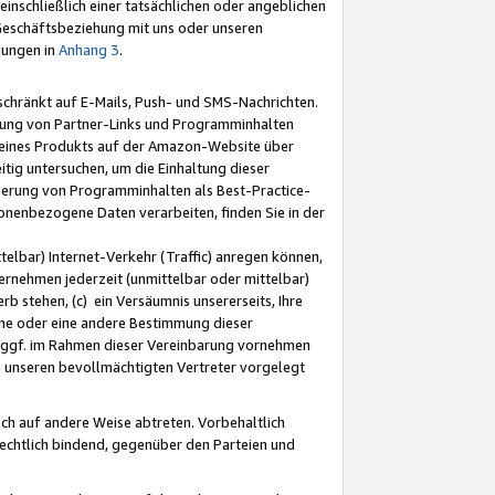
nschließlich einer tatsächlichen oder angeblichen
Geschäftsbeziehung mit uns oder unseren
mungen in
Anhang 3
.
schränkt auf E-Mails, Push- und SMS-Nachrichten.
ellung von Partner-Links und Programminhalten
 eines Produkts auf der Amazon-Website über
tig untersuchen, um die Einhaltung dieser
ntierung von Programminhalten als Best-Practice-
sonenbezogene Daten verarbeiten, finden Sie in der
telbar) Internet-Verkehr (Traffic) anregen können,
rnehmen jederzeit (unmittelbar oder mittelbar)
b stehen, (c) ein Versäumnis unsererseits, Ihre
fene oder eine andere Bestimmung dieser
r ggf. im Rahmen dieser Vereinbarung vornehmen
ch unseren bevollmächtigten Vertreter vorgelegt
ch auf andere Weise abtreten. Vorbehaltlich
rechtlich bindend, gegenüber den Parteien und