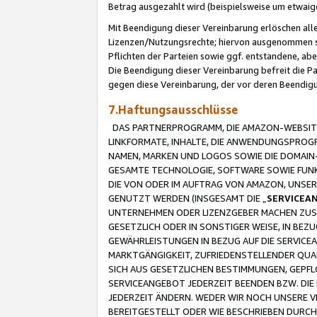
Betrag ausgezahlt wird (beispielsweise um etwai
Mit Beendigung dieser Vereinbarung erlöschen alle
Lizenzen/Nutzungsrechte; hiervon ausgenommen sind
Pflichten der Parteien sowie ggf. entstandene, ab
Die Beendigung dieser Vereinbarung befreit die P
gegen diese Vereinbarung, der vor deren Beendi
7.Haftungsausschlüsse
DAS PARTNERPROGRAMM, DIE AMAZON-WEBSITE,
LINKFORMATE, INHALTE, DIE ANWENDUNGSPRO
NAMEN, MARKEN UND LOGOS SOWIE DIE DOMAIN
GESAMTE TECHNOLOGIE, SOFTWARE SOWIE FUNKT
DIE VON ODER IM AUFTRAG VON AMAZON, UNS
GENUTZT WERDEN (INSGESAMT DIE „
SERVICEA
UNTERNEHMEN ODER LIZENZGEBER MACHEN ZUSI
GESETZLICH ODER IN SONSTIGER WEISE, IN BE
GEWÄHRLEISTUNGEN IN BEZUG AUF DIE SERVICE
MARKTGÄNGIGKEIT, ZUFRIEDENSTELLENDER QUA
SICH AUS GESETZLICHEN BESTIMMUNGEN, GEPFL
SERVICEANGEBOT JEDERZEIT BEENDEN BZW. DIE
JEDERZEIT ÄNDERN. WEDER WIR NOCH UNSERE 
BEREITGESTELLT ODER WIE BESCHRIEBEN DURC