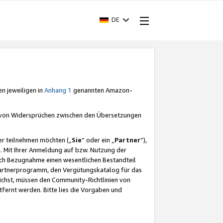
DE
en jeweiligen in
Anhang 1
genannten Amazon-
e von Widersprüchen zwischen den Übersetzungen
er teilnehmen möchten („
Sie
“ oder ein „
Partner
“),
. Mit Ihrer Anmeldung auf bzw. Nutzung der
durch Bezugnahme einen wesentlichen Bestandteil
 Partnerprogramm, den Vergütungskatalog für das
ichst, müssen den Community-Richtlinien von
fernt werden. Bitte lies die Vorgaben und