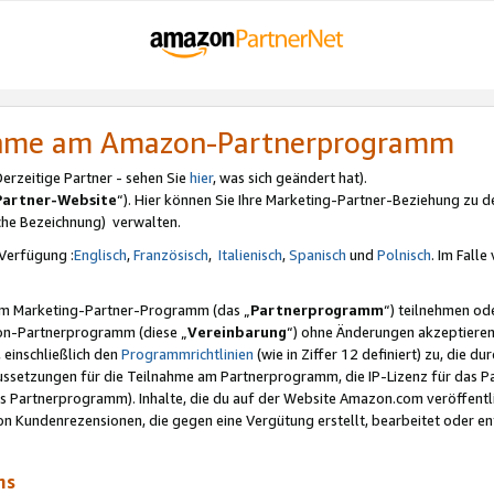
nahme am Amazon-Partnerprogramm
rzeitige Partner - sehen Sie
hier
, was sich geändert hat).
Partner-Website
“). Hier können Sie Ihre Marketing-Partner-Beziehung zu d
iche Bezeichnung) verwalten.
Verfügung :
Englisch
,
Französisch
,
Italienisch
,
Spanisch
und
Polnisch
. Im Fall
erem Marketing-Partner-Programm (das „
Partnerprogramm
“) teilnehmen od
on-Partnerprogramm (diese „
Vereinbarung
“) ohne Änderungen akzeptieren
 einschließlich den
Programmrichtlinien
(wie in Ziffer 12 definiert) zu, die 
raussetzungen für die Teilnahme am Partnerprogramm, die IP-Lizenz für das
s Partnerprogramm). Inhalte, die du auf der Website Amazon.com veröffentl
n Kundenrezensionen, die gegen eine Vergütung erstellt, bearbeitet oder ent
mms