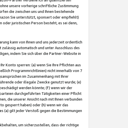
ohne unsere vorherige schriftliche Zustimmung
ürfen die zwischen uns und Ihnen bestehende
mazon Sie unterstützt, sponsert oder empfiehlt)
oder juristischen Person besteht, es sei denn,
arung kann von Ihnen und uns jederzeit ordentlich
t zulässig automatisch und unter Ausschluss des
gen, indem Sie sich über die Partner-Website in
hr Konto sperren: (a) wenn Sie Ihre Pflichten aus
eßlich Programmrichtlinien) nicht innerhalb von 7
ngsansprüchen im Zusammenhang mit Ihrer
ührende oder illegale Zwecke genutzt wurde; (e)
eschädigt werden könnte; (f) wenn wir der
rteien durchgeführten Tätigkeiten einer Pflicht
nen, die unserer Ansicht nach mit Ihnen verbunden
nto gesperrt haben) oder (h) wenn wir das
 (a) gilt jeder Verstoß gegen die Bestimmungen
ehalten, um sicherzustellen, dass der richtige