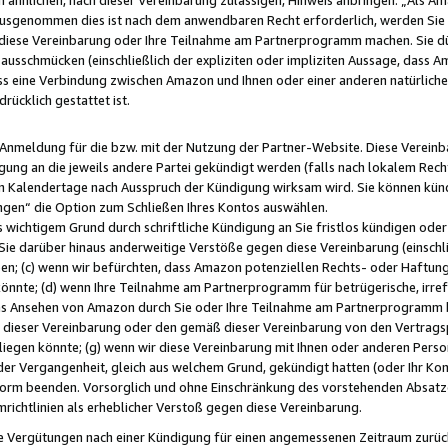
usgenommen dies ist nach dem anwendbaren Recht erforderlich, werden Sie 
f diese Vereinbarung oder Ihre Teilnahme am Partnerprogramm machen. Sie d
usschmücken (einschließlich der expliziten oder impliziten Aussage, dass A
 eine Verbindung zwischen Amazon und Ihnen oder einer anderen natürlichen 
rücklich gestattet ist.
r Anmeldung für die bzw. mit der Nutzung der Partner-Website. Diese Vereinb
gung an die jeweils andere Partei gekündigt werden (falls nach lokalem Rech
n Kalendertage nach Ausspruch der Kündigung wirksam wird. Sie können kündi
ngen“ die Option zum Schließen Ihres Kontos auswählen.
 wichtigem Grund durch schriftliche Kündigung an Sie fristlos kündigen oder I
 Sie darüber hinaus anderweitige Verstöße gegen diese Vereinbarung (einschli
ben; (c) wenn wir befürchten, dass Amazon potenziellen Rechts- oder Haftu
nnte; (d) wenn Ihre Teilnahme am Partnerprogramm für betrügerische, irref
das Ansehen von Amazon durch Sie oder Ihre Teilnahme am Partnerprogramm b
ieser Vereinbarung oder den gemäß dieser Vereinbarung von den Vertragspa
liegen könnte; (g) wenn wir diese Vereinbarung mit Ihnen oder anderen Perso
 der Vergangenheit, gleich aus welchem Grund, gekündigt hatten (oder Ihr Ko
rm beenden. Vorsorglich und ohne Einschränkung des vorstehenden Absatzes
richtlinien als erheblicher Verstoß gegen diese Vereinbarung.
e Vergütungen nach einer Kündigung für einen angemessenen Zeitraum zurückb