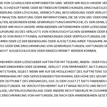
FREI VON SCHÄDLICHEN KOMPONENTEN SIND. WEDER WIR NOCH UNSERE 
VIREN, SCHADSOFTWARE ODER BETRIEBSUNTERBRECHUNGEN, EINSCHLIESSL
ÄNDERUNG ODER LÖSCHUNG, VERNICHTUNG, BESCHÄDIGUNG ODER VERLUST 
INHALTEN. BERATUNG ODER INFORMATIONEN, DIE SIE VON UNS ODER EIN
LTEN, BEGRÜNDEN KEINE GEWÄHRLEISTUNGSANSPRÜCHE, ES SEIN DENN, DI
WEDER WIR NOCH UNSERE VERBUNDENEN UNTERNEHMEN ODER LIZENZGEBE
FGRUND (X) DES VERLUSTS VON VORAUSSICHTLICHEN GEWINNEN ODER 
 (Y) VON INVESTITIONEN, AUFWENDUNGEN ODER VERPFLICHTUNGEN, DIE 
EN ODER (Z) DER BEENDIGUNG ODER AUSSETZUNG IHRER TEILNAHME A
LUSS ODER EINE EINSCHRÄNKUNG VON GEWÄHRLEISTUNGEN, HAFTUNGEN O
NICHT AUSGESCHLOSSEN ODER EINGESCHRÄNKT WERDEN KÖNNEN.
EHMEN ODER LIZENZGEBER HAFTEN FÜR MITTELBARE, NEBEN- ODER FOL
R EINNAHMEN ODER GEWINNE, VERLUST VON FIRMENWERT, NUTZUNGSAU
TSTEHEN, SELBST WENN WIR AUF DIE MÖGLICHKEIT DES AUFTRETENS S
MENHANG MIT DEN SERVICEANGEBOTEN MAXIMAL DER HÖHE DES GESAMT
M ZEITPUNKT DES EREIGNISSES, DAS ZU DEM ZULETZT ENTSTANDENEN 
ERGÜTUNGEN. SIE VERZICHTEN HIERMIT AUF ETWAIGE RECHTE UND RECHT
KLAGE, UNTERLASSUNGSKLAGE ODER ANDERE RECHTSBEHELFE IM ZUSAMME
NE EINSCHRÄNKUNG VON HAFTUNGEN, DIE NACH DEN ANWENDBAREN GESE