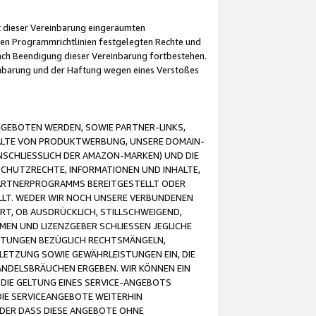
it dieser Vereinbarung eingeräumten
 den Programmrichtlinien festgelegten Rechte und
 nach Beendigung dieser Vereinbarung fortbestehen.
einbarung und der Haftung wegen eines Verstoßes
GEBOTEN WERDEN, SOWIE PARTNER-LINKS,
ALTE VON PRODUKTWERBUNG, UNSERE DOMAIN-
SCHLIESSLICH DER AMAZON-MARKEN) UND DIE
SCHUTZRECHTE, INFORMATIONEN UND INHALTE,
PARTNERPROGRAMMS BEREITGESTELLT ODER
ELLT. WEDER WIR NOCH UNSERE VERBUNDENEN
T, OB AUSDRÜCKLICH, STILLSCHWEIGEND,
MEN UND LIZENZGEBER SCHLIESSEN JEGLICHE
ISTUNGEN BEZÜGLICH RECHTSMÄNGELN,
LETZUNG SOWIE GEWÄHRLEISTUNGEN EIN, DIE
ANDELSBRÄUCHEN ERGEBEN. WIR KÖNNEN EIN
 DIE GELTUNG EINES SERVICE-ANGEBOTS
IE SERVICEANGEBOTE WEITERHIN
ODER DASS DIESE ANGEBOTE OHNE