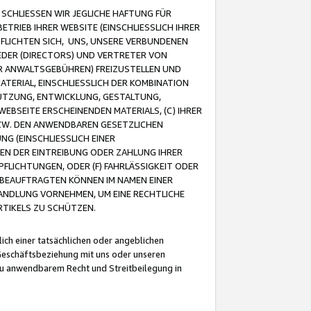
CHLIESSEN WIR JEGLICHE HAFTUNG FÜR
TRIEB IHRER WEBSITE (EINSCHLIESSLICH IHRER
FLICHTEN SICH, UNS, UNSERE VERBUNDENEN
EDER (DIRECTORS) UND VERTRETER VON
R ANWALTSGEBÜHREN) FREIZUSTELLEN UND
ATERIAL, EINSCHLIESSLICH DER KOMBINATION
NUTZUNG, ENTWICKLUNG, GESTALTUNG,
EBSEITE ERSCHEINENDEN MATERIALS, (C) IHRER
ZW. DEN ANWENDBAREN GESETZLICHEN
NG (EINSCHLIESSLICH EINER
BEN DER EINTREIBUNG ODER ZAHLUNG IHRER
LICHTUNGEN, ODER (F) FAHRLÄSSIGKEIT ODER
 BEAUFTRAGTEN KÖNNEN IM NAMEN EINER
HANDLUNG VORNEHMEN, UM EINE RECHTLICHE
TIKELS ZU SCHÜTZEN.
ich einer tatsächlichen oder angeblichen
Geschäftsbeziehung mit uns oder unseren
u anwendbarem Recht und Streitbeilegung in