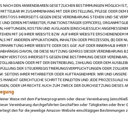
 NACH DEN ANWENDBAREN GESETZLICHEN BESTIMMUNGEN MÖGLICH IST, S
MITTELBAR IM ZUSAMMENHANG MIT DER ERSTELLUNG, PFLEGE ODER DEM BE
ERSTOSS IHRERSEITS GEGEN DIESE VEREINBARUNG STEHEN UND SIE VERP
UND DEREN MITARBEITER, FUNKTIONSTRÄGER (OFFICERS), ORGANMITGLI
N, HAFTUNGEN, KOSTEN UND AUSLAGEN (EINSCHLIESSLICH ANGEMESSENE
HEN MIT (A) IHRER WEBSITE BZW. AUF IHRER WEBSITE ERSCHEINENDEM M
LS MIT ANDEREN APPLIKATIONEN, INHALTEN ODER PROZESSEN, (B) DER 
RMARKTUNG IHRER WEBSITE ODER DES GGF. AUF ODER INNERHALB IHRER W
ABHÄNGIG DAVON, OB DIESE NUTZUNG GEMÄSS DIESER VEREINBARUNG B
EINEM VERSTOSS IHRERSEITS GEGEN EINE BESTIMMUNG DIESER VEREINBARU
D ZOLLABGABEN ODER MIT DER EINTREIBUNG, ZAHLUNG ODER DEM AUSBLEI
FÜLLUNG DER STEUERREGISTRIERUNGSVERPFLICHTUNGEN ODER ZOLLVERPF
W. SEITENS IHRER MITARBEITER ODER AUFTRAGNEHMER. WIR UND UNSERE
ES MANDAT GERICHTLICHE SCHRITTE EINLEITEN UND JEDE PROZESSUALE 
GEN, ODER UM RECHTE AUCH ZUM ZWECK DER DURCHSETZUNG DIESES AR
ilegung
endeiner Weise mit dem Partnerprogramm oder dieser Vereinbarung (einschließl
ieser Vereinbarung durchgeführten Geschäften oder Tätigkeiten oder Ihrer 
iegt den für die jeweilige Amazon-Website einschlägigen Bestimmungen z