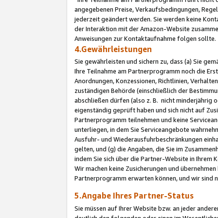
angegebenen Preise, Verkaufsbedingungen, Regeln
jederzeit geändert werden. Sie werden keine Konta
der Interaktion mit der Amazon-Website zusamme
Anweisungen zur Kontaktaufnahme folgen sollte.
4.Gewährleistungen
Sie gewährleisten und sichern zu, dass (a) Sie g
Ihre Teilnahme am Partnerprogramm noch die Erst
Anordnungen, Konzessionen, Richtlinien, Verhalten
zuständigen Behörde (einschließlich der Bestimmu
abschließen dürfen (also z. B. nicht minderjährig
eigenständig geprüft haben und sich nicht auf Zusi
Partnerprogramm teilnehmen und keine Servicean
unterliegen, in dem Sie Serviceangebote wahrneh
Ausfuhr- und Wiederausfuhrbeschränkungen einhal
gelten, und (g) die Angaben, die Sie im Zusammen
indem Sie sich über die Partner-Website in Ihrem
Wir machen keine Zusicherungen und übernehmen 
Partnerprogramm erwarten können, und wir sind n
5.Angabe Ihres Partner-Status
Sie müssen auf Ihrer Website bzw. an jeder ander
deutlich den folgenden oder einen im Wesentlichen