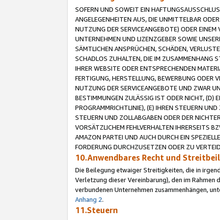
SOFERN UND SOWEIT EIN HAFTUNGSAUSSCHLUSS
ANGELEGENHEITEN AUS, DIE UNMITTELBAR ODER 
NUTZUNG DER SERVICEANGEBOTE) ODER EINEM V
UNTERNEHMEN UND LIZENZGEBER SOWIE UNSERE 
SÄMTLICHEN ANSPRÜCHEN, SCHÄDEN, VERLUSTE
SCHADLOS ZUHALTEN, DIE IM ZUSAMMENHANG STE
IHRER WEBSITE ODER ENTSPRECHENDEN MATERIA
FERTIGUNG, HERSTELLUNG, BEWERBUNG ODER VE
NUTZUNG DER SERVICEANGEBOTE UND ZWAR UN
BESTIMMUNGEN ZULÄSSIG IST ODER NICHT, (D) 
PROGRAMMRICHTLINIE), (E) IHREN STEUERN UN
STEUERN UND ZOLLABGABEN ODER DER NICHTER
VORSÄTZLICHEM FEHLVERHALTEN IHRERSEITS BZ
AMAZON PARTEI UND AUCH DURCH EIN SPEZIELL
FORDERUNG DURCHZUSETZEN ODER ZU VERTEIDI
10.Anwendbares Recht und Streitbe
Die Beilegung etwaiger Streitigkeiten, die in irg
Verletzung dieser Vereinbarung), den im Rahmen d
verbundenen Unternehmen zusammenhängen, unterl
Anhang 2
.
11.Steuern