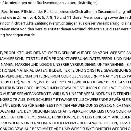
ge Stornierungen oder Rücksendungen zu berücksichtigen).
 Rechte und Pflichten der Parteien, einschließlich aller im Zusammenhang m
 die in Ziffern 3, 4, 5, 6, 7, 8, 10 und 11 dieser Vereinbarung sowie die in
er noch nicht erfüllte Zahlungsverpflichtungen aus dieser Vereinbarung, die
arteien nicht von den bereits entstandenen Verbindlichkeiten aus dieser Ver
gung begangen wurde.
 PRODUKTE UND DIENSTLEISTUNGEN, DIE AUF DER AMAZON-WEBSITE AN
GRAMMIERSCHNITTSTELLE FÜR PRODUKTWERBUNG, DATENFEEDS UND INH
-NAMEN, MARKEN UND LOGOS UNSERER VERBUNDENEN UNTERNEHMEN (EIN
IONEN, MATERIAL, DATEN, BILDER, TEXTE UND SONSTIGE GEWERBLICHE 
EREN VERBUNDENEN UNTERNEHMEN ODER LIZENZGEBERN IM RAHMEN DES 
NGEBOTE
“), WERDEN „WIE BESEHEN“ UND „WIE VERFÜGBAR“ BEREITGEST
CHERUNGEN ODER ÜBERNEHMEN GEWÄHRLEISTUNGEN GLEICH WELCHER AR
ZUG AUF DIE SERVICEANGEBOTE. WIR UND UNSERE VERBUNDENEN UNTERNEH
ANGEBOTE AUS; DIES SCHLIESST ETWAIGE STILLSCHWEIGENDE GEWÄHRLE
LITÄT, EIGNUNG FÜR EINEN BESTIMMTEN VERWENDUNGSZWECK, NICHTVER
OGENHEITEN, DEM ÜBLICHEN GESCHÄFTSVERKEHR, DER LEISTUNG ODER H
 BESCHAFFENHEIT, MERKMALE, FUNKTIONEN, DEN LEISTUNGSUMFANG ODER
VERBUNDENEN UNTERNEHMEN ODER LIZENZGEBER GEWÄHRLEISTEN, DASS D
HGÄNGIG BZW. AUF BESTIMMTE ART UND WEISE FUNKTIONIEREN WERDEN 