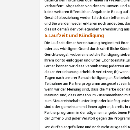
Verkäufen“. Abgesehen von diesem Hinweis, und a
keine weiteren öffentlichen Angaben in Bezug au
Geschäftsbeziehung weder falsch darstellen noch a
und Sie werden weder erklären noch andeuten, dass
dies ist gemäß der vorliegenden Vereinbarung ausd
6.Laufzeit und Kündigung
Die Laufzeit dieser Vereinbarung beginnt mit Ihre
oder aus wichtigem Grund durch schriftliche Kündi
Gerichtswegs), wobei eine solche Kündigung siebe
Ihrem Konto einloggen und unter „Kontoeinstellu
Ferner können wir diese Vereinbarung jederzeit aus
dieser Vereinbarung erheblich verletzen; (b) wenn
Tagen nach unserer Benachrichtigung an Sie behe
Teilnahme am Partnerprogramm ausgesetzt sein kö
wenn wir der Meinung sind, dass die Marke oder 
Meinung sind, dass Amazon im Zusammenhang mit d
zum Steuereinbehalt unterliegt oder künftig unter
sind oder gemeinsam mit Ihnen agieren, bereits in
Partnerprogramm in der allgemein angebotenen Fo
der Ziffer 5 und jeder Verstoß gegen die Programm
Wir dürfen angefallene und noch nicht ausgezahlt