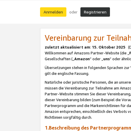
Anmelden
Registrieren
oder
Vereinbarung zur Teil
zuletzt aktualisiert am
:
15. Oktober 2025
(De
Willkommen auf Amazons Partner-Website (die „
Gesellschaften („
Amazon
“ oder „
uns
“ oder ähnl
Übersetzungen stehen in folgenden Sprachen zur 
gilt die englische Fassung.
Natürliche oder juristische Personen, die an uns
müssen die Vereinbarung zur Teilnahme am Amaz
Partner-Website stimmen Sie dieser Vereinbarung,
dieser Vereinbarung bilden (zum Beispiel die Vo
Partnerprogramm und die Markenrichtlinien für da
Amazon entsprechen, einschließlich des Verbots vo
Richtlinien sorgfältig durch.
1.Beschreibung des Partnerprogra