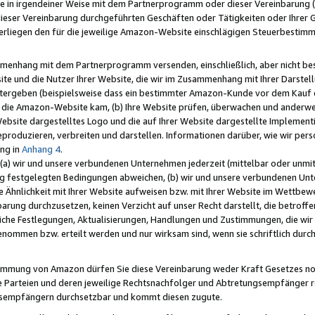
e in irgendeiner Weise mit dem Partnerprogramm oder dieser Vereinbarung (ei
ieser Vereinbarung durchgeführten Geschäften oder Tätigkeiten oder Ihrer 
liegen den für die jeweilige Amazon-Website einschlägigen Steuerbestim
mmenhang mit dem Partnerprogramm versenden, einschließlich, aber nicht be
site und die Nutzer Ihrer Website, die wir im Zusammenhang mit Ihrer Darst
itergeben (beispielsweise dass ein bestimmter Amazon-Kunde vor dem Kauf
uf die Amazon-Website kam, (b) Ihre Website prüfen, überwachen und anderwei
r Website dargestelltes Logo und die auf Ihrer Website dargestellte Impleme
reproduzieren, verbreiten und darstellen. Informationen darüber, wie wir per
ng in
Anhang 4
.
 (a) wir und unsere verbundenen Unternehmen jederzeit (mittelbar oder unmit
ng festgelegten Bedingungen abweichen, (b) wir und unsere verbundenen Unte
 Ähnlichkeit mit Ihrer Website aufweisen bzw. mit Ihrer Website im Wettbewer
barung durchzusetzen, keinen Verzicht auf unser Recht darstellt, die betrof
liche Festlegungen, Aktualisierungen, Handlungen und Zustimmungen, die wi
enommen bzw. erteilt werden und nur wirksam sind, wenn sie schriftlich dur
stimmung von Amazon dürfen Sie diese Vereinbarung weder Kraft Gesetzes no
die Parteien und deren jeweilige Rechtsnachfolger und Abtretungsempfänger 
ngsempfängern durchsetzbar und kommt diesen zugute.