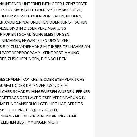
VERBUNDENEN UNTERNEHMEN ODER LIZENZGEBER
ICH STROMAUSFÄLLE ODER SYSTEMABSTÜRZE;
IHRER WEBSITE ODER VON DATEN, BILDERN,
ER ANDEREN NATÜRLICHEN ODER JURISTISCHEN
ESE SIND IN DIESER VEREINBARUNG
R FÜR ENTSCHÄDIGUNGSLEISTUNGEN,
EINNAHMEN, ERWARTETEN UMSÄTZEN,
SIE IM ZUSAMMENHANG MIT IHRER TEILNAHME AM
M PARTNERPROGRAMM. KEINE BESTIMMUNG
DER ZUSICHERUNGEN, DIE NACH DEN
GESCHÄDEN, KONKRETE ODER EXEMPLARISCHE
SFALL ODER DATENVERLUST, DIE IM
OLCHER SCHÄDEN HINGEWIESEN WURDEN. FERNER
BETRAGS DER LAUT DIESER VEREINBARUNG IN
HAFTUNGSANSPRUCH GEFÜHRT HAT, BEREITS
SBEHELFE NACH EQUITY-RECHT,
NHANG MIT DIESER VEREINBARUNG. KEINE
TZLICHEN BESTIMMUNGEN NICHT