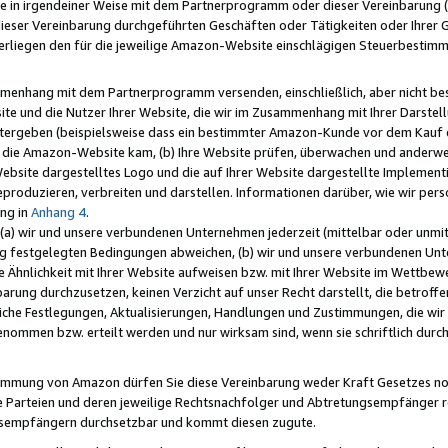
e in irgendeiner Weise mit dem Partnerprogramm oder dieser Vereinbarung (ei
ieser Vereinbarung durchgeführten Geschäften oder Tätigkeiten oder Ihrer 
liegen den für die jeweilige Amazon-Website einschlägigen Steuerbestim
mmenhang mit dem Partnerprogramm versenden, einschließlich, aber nicht be
site und die Nutzer Ihrer Website, die wir im Zusammenhang mit Ihrer Darst
itergeben (beispielsweise dass ein bestimmter Amazon-Kunde vor dem Kauf
uf die Amazon-Website kam, (b) Ihre Website prüfen, überwachen und anderwei
r Website dargestelltes Logo und die auf Ihrer Website dargestellte Impleme
reproduzieren, verbreiten und darstellen. Informationen darüber, wie wir per
ng in
Anhang 4
.
 (a) wir und unsere verbundenen Unternehmen jederzeit (mittelbar oder unmit
ng festgelegten Bedingungen abweichen, (b) wir und unsere verbundenen Unte
 Ähnlichkeit mit Ihrer Website aufweisen bzw. mit Ihrer Website im Wettbewer
barung durchzusetzen, keinen Verzicht auf unser Recht darstellt, die betrof
liche Festlegungen, Aktualisierungen, Handlungen und Zustimmungen, die wi
enommen bzw. erteilt werden und nur wirksam sind, wenn sie schriftlich dur
stimmung von Amazon dürfen Sie diese Vereinbarung weder Kraft Gesetzes no
die Parteien und deren jeweilige Rechtsnachfolger und Abtretungsempfänger 
ngsempfängern durchsetzbar und kommt diesen zugute.