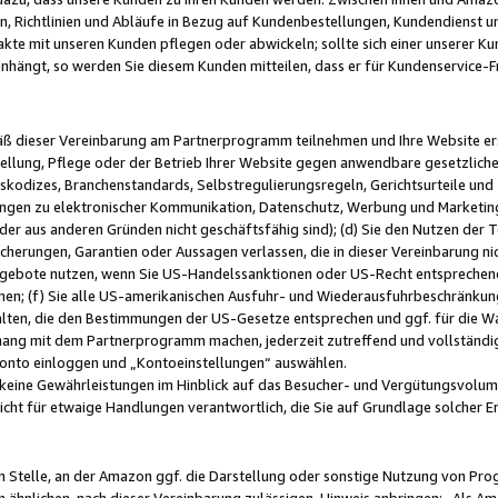
, Richtlinien und Abläufe in Bezug auf Kundenbestellungen, Kundendienst 
kte mit unseren Kunden pflegen oder abwickeln; sollte sich einer unserer Ku
nhängt, so werden Sie diesem Kunden mitteilen, dass er für Kundenservic
emäß dieser Vereinbarung am Partnerprogramm teilnehmen und Ihre Website er
ellung, Pflege oder der Betrieb Ihrer Website gegen anwendbare gesetzlich
skodizes, Branchenstandards, Selbstregulierungsregeln, Gerichtsurteile und 
ngen zu elektronischer Kommunikation, Datenschutz, Werbung und Marketing)
 oder aus anderen Gründen nicht geschäftsfähig sind); (d) Sie den Nutzen de
cherungen, Garantien oder Aussagen verlassen, die in dieser Vereinbarung nich
gebote nutzen, wenn Sie US-Handelssanktionen oder US-Recht entsprechen
men; (f) Sie alle US-amerikanischen Ausfuhr- und Wiederausfuhrbeschränkun
ten, die den Bestimmungen der US-Gesetze entsprechen und ggf. für die Wa
hang mit dem Partnerprogramm machen, jederzeit zutreffend und vollständig 
 Konto einloggen und „Kontoeinstellungen“ auswählen.
keine Gewährleistungen im Hinblick auf das Besucher- und Vergütungsvolu
icht für etwaige Handlungen verantwortlich, die Sie auf Grundlage solcher
en Stelle, an der Amazon ggf. die Darstellung oder sonstige Nutzung von Pr
 ähnlichen, nach dieser Vereinbarung zulässigen, Hinweis anbringen: „Als Ama