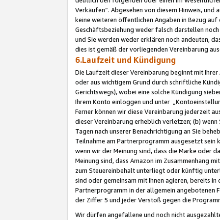
Verkäufen“. Abgesehen von diesem Hinweis, und a
keine weiteren öffentlichen Angaben in Bezug au
Geschäftsbeziehung weder falsch darstellen noch a
und Sie werden weder erklären noch andeuten, dass
dies ist gemäß der vorliegenden Vereinbarung ausd
6.Laufzeit und Kündigung
Die Laufzeit dieser Vereinbarung beginnt mit Ihre
oder aus wichtigem Grund durch schriftliche Kündi
Gerichtswegs), wobei eine solche Kündigung siebe
Ihrem Konto einloggen und unter „Kontoeinstellu
Ferner können wir diese Vereinbarung jederzeit aus
dieser Vereinbarung erheblich verletzen; (b) wenn
Tagen nach unserer Benachrichtigung an Sie behe
Teilnahme am Partnerprogramm ausgesetzt sein kö
wenn wir der Meinung sind, dass die Marke oder 
Meinung sind, dass Amazon im Zusammenhang mit d
zum Steuereinbehalt unterliegt oder künftig unter
sind oder gemeinsam mit Ihnen agieren, bereits in
Partnerprogramm in der allgemein angebotenen Fo
der Ziffer 5 und jeder Verstoß gegen die Programm
Wir dürfen angefallene und noch nicht ausgezahlt