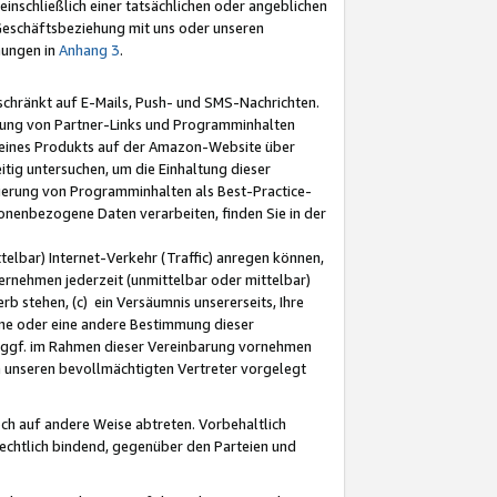
nschließlich einer tatsächlichen oder angeblichen
Geschäftsbeziehung mit uns oder unseren
mungen in
Anhang 3
.
schränkt auf E-Mails, Push- und SMS-Nachrichten.
ellung von Partner-Links und Programminhalten
 eines Produkts auf der Amazon-Website über
tig untersuchen, um die Einhaltung dieser
ntierung von Programminhalten als Best-Practice-
sonenbezogene Daten verarbeiten, finden Sie in der
telbar) Internet-Verkehr (Traffic) anregen können,
rnehmen jederzeit (unmittelbar oder mittelbar)
b stehen, (c) ein Versäumnis unsererseits, Ihre
fene oder eine andere Bestimmung dieser
r ggf. im Rahmen dieser Vereinbarung vornehmen
ch unseren bevollmächtigten Vertreter vorgelegt
ch auf andere Weise abtreten. Vorbehaltlich
rechtlich bindend, gegenüber den Parteien und