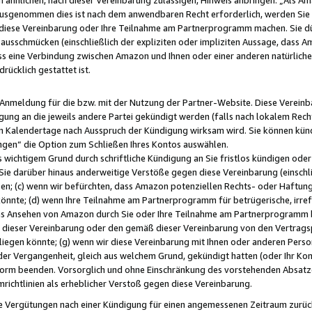
usgenommen dies ist nach dem anwendbaren Recht erforderlich, werden Sie 
f diese Vereinbarung oder Ihre Teilnahme am Partnerprogramm machen. Sie d
usschmücken (einschließlich der expliziten oder impliziten Aussage, dass A
 eine Verbindung zwischen Amazon und Ihnen oder einer anderen natürlichen 
rücklich gestattet ist.
r Anmeldung für die bzw. mit der Nutzung der Partner-Website. Diese Vereinb
gung an die jeweils andere Partei gekündigt werden (falls nach lokalem Rech
n Kalendertage nach Ausspruch der Kündigung wirksam wird. Sie können kündi
ngen“ die Option zum Schließen Ihres Kontos auswählen.
 wichtigem Grund durch schriftliche Kündigung an Sie fristlos kündigen oder I
 Sie darüber hinaus anderweitige Verstöße gegen diese Vereinbarung (einschli
ben; (c) wenn wir befürchten, dass Amazon potenziellen Rechts- oder Haftu
nnte; (d) wenn Ihre Teilnahme am Partnerprogramm für betrügerische, irref
das Ansehen von Amazon durch Sie oder Ihre Teilnahme am Partnerprogramm b
ieser Vereinbarung oder den gemäß dieser Vereinbarung von den Vertragspa
liegen könnte; (g) wenn wir diese Vereinbarung mit Ihnen oder anderen Perso
 der Vergangenheit, gleich aus welchem Grund, gekündigt hatten (oder Ihr Ko
rm beenden. Vorsorglich und ohne Einschränkung des vorstehenden Absatzes
richtlinien als erheblicher Verstoß gegen diese Vereinbarung.
e Vergütungen nach einer Kündigung für einen angemessenen Zeitraum zurückb