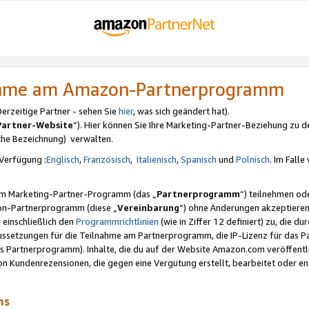
nahme am Amazon-Partnerprogramm
rzeitige Partner - sehen Sie
hier
, was sich geändert hat).
Partner-Website
“). Hier können Sie Ihre Marketing-Partner-Beziehung zu d
iche Bezeichnung) verwalten.
Verfügung :
Englisch
,
Französisch
,
Italienisch
,
Spanisch
und
Polnisch
. Im Fall
erem Marketing-Partner-Programm (das „
Partnerprogramm
“) teilnehmen od
on-Partnerprogramm (diese „
Vereinbarung
“) ohne Änderungen akzeptieren
 einschließlich den
Programmrichtlinien
(wie in Ziffer 12 definiert) zu, die 
raussetzungen für die Teilnahme am Partnerprogramm, die IP-Lizenz für das
s Partnerprogramm). Inhalte, die du auf der Website Amazon.com veröffentl
n Kundenrezensionen, die gegen eine Vergütung erstellt, bearbeitet oder ent
mms