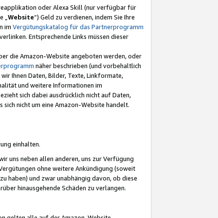
eapplikation oder Alexa Skill (nur verfügbar für
e „
Website
“) Geld zu verdienen, indem Sie Ihre
en im
Vergütungskatalog für das Partnerprogramm
t) verlinken. Entsprechende Links müssen dieser
e über die Amazon-Website angeboten werden, oder
nerprogramm
näher beschrieben (und vorbehaltlich
ir Ihnen Daten, Bilder, Texte, Linkformate,
alität und weitere Informationen im
zieht sich dabei ausdrücklich nicht auf Daten,
es sich nicht um eine Amazon-Website handelt.
rung einhalten.
ir uns neben allen anderen, uns zur Verfügung
n Vergütungen ohne weitere Ankündigung (soweit
 zu haben) und zwar unabhängig davon, ob diese
darüber hinausgehende Schäden zu verlangen.
on gelten alle auf der Amazon-Website