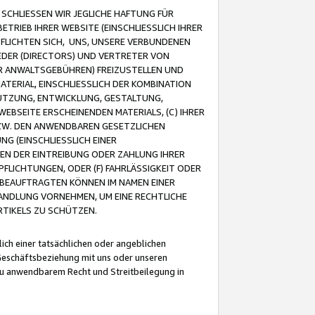
CHLIESSEN WIR JEGLICHE HAFTUNG FÜR
TRIEB IHRER WEBSITE (EINSCHLIESSLICH IHRER
FLICHTEN SICH, UNS, UNSERE VERBUNDENEN
EDER (DIRECTORS) UND VERTRETER VON
R ANWALTSGEBÜHREN) FREIZUSTELLEN UND
ATERIAL, EINSCHLIESSLICH DER KOMBINATION
NUTZUNG, ENTWICKLUNG, GESTALTUNG,
EBSEITE ERSCHEINENDEN MATERIALS, (C) IHRER
ZW. DEN ANWENDBAREN GESETZLICHEN
NG (EINSCHLIESSLICH EINER
BEN DER EINTREIBUNG ODER ZAHLUNG IHRER
LICHTUNGEN, ODER (F) FAHRLÄSSIGKEIT ODER
 BEAUFTRAGTEN KÖNNEN IM NAMEN EINER
HANDLUNG VORNEHMEN, UM EINE RECHTLICHE
TIKELS ZU SCHÜTZEN.
ich einer tatsächlichen oder angeblichen
Geschäftsbeziehung mit uns oder unseren
u anwendbarem Recht und Streitbeilegung in