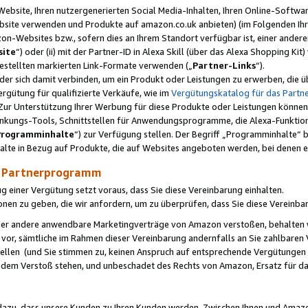
ebsite, Ihren nutzergenerierten Social Media-Inhalten, Ihren Online-Softwar
ebsite verwenden und Produkte auf amazon.co.uk anbieten) (im Folgenden Ihr
-Websites bzw., sofern dies an Ihrem Standort verfügbar ist, einer ander
ite
“) oder (ii) mit der Partner-ID in Alexa Skill (über das Alexa Shopping Ki
estellten markierten Link-Formate verwenden („
Partner-Links
“).
oder sich damit verbinden, um ein Produkt oder Leistungen zu erwerben, di
gütung für qualifizierte Verkäufe, wie im
Vergütungskatalog für das Part
Zur Unterstützung Ihrer Werbung für diese Produkte oder Leistungen können w
linkungs-Tools, Schnittstellen für Anwendungsprogramme, die Alexa-Funktion
Programminhalte
“) zur Verfügung stellen. Der Begriff „Programminhalte“ be
halte in Bezug auf Produkte, die auf Websites angeboten werden, bei denen 
as Partnerprogramm
einer Vergütung setzt voraus, dass Sie diese Vereinbarung einhalten.
ionen zu geben, die wir anfordern, um zu überprüfen, dass Sie diese Vereinba
oder andere anwendbare Marketingverträge von Amazon verstoßen, behalten w
 vor, sämtliche im Rahmen dieser Vereinbarung andernfalls an Sie zahlbare
tellen (und Sie stimmen zu, keinen Anspruch auf entsprechende Vergütungen
 dem Verstoß stehen, und unbeschadet des Rechts von Amazon, Ersatz für 
azu, dass unsere Kunden zu Ihren Kunden werden. Zwischen Ihnen und Amaz