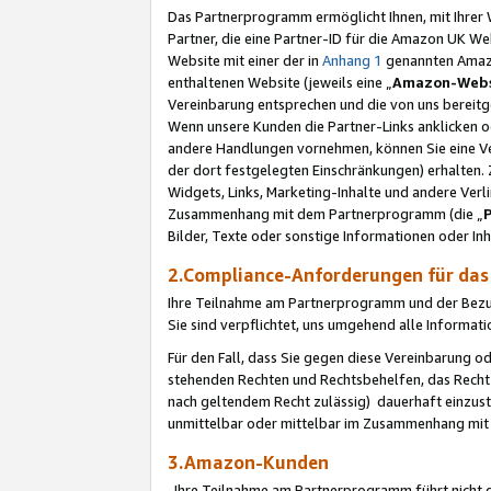
Das Partnerprogramm ermöglicht Ihnen, mit Ihrer W
Partner, die eine Partner-ID für die Amazon UK W
Website mit einer der in
Anhang 1
genannten Amazon
enthaltenen Website (jeweils eine „
Amazon-Webs
Vereinbarung entsprechen und die von uns bereitg
Wenn unsere Kunden die Partner-Links anklicken 
andere Handlungen vornehmen, können Sie eine Ver
der dort festgelegten Einschränkungen) erhalten. 
Widgets, Links, Marketing-Inhalte und andere Ver
Zusammenhang mit dem Partnerprogramm (die „
Bilder, Texte oder sonstige Informationen oder In
2.Compliance-Anforderungen für d
Ihre Teilnahme am Partnerprogramm und der Bezug 
Sie sind verpflichtet, uns umgehend alle Informat
Für den Fall, dass Sie gegen diese Vereinbarung 
stehenden Rechten und Rechtsbehelfen, das Recht
nach geltendem Recht zulässig) dauerhaft einzus
unmittelbar oder mittelbar im Zusammenhang mit
3.Amazon-Kunden
Ihre Teilnahme am Partnerprogramm führt nicht d