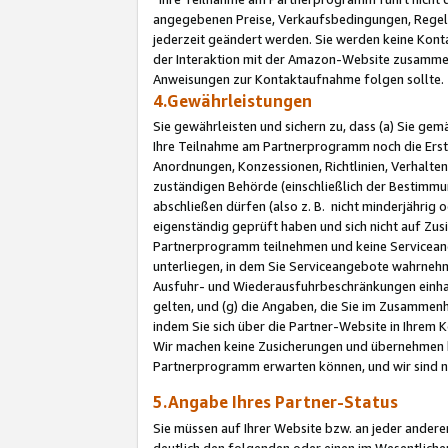
angegebenen Preise, Verkaufsbedingungen, Regeln
jederzeit geändert werden. Sie werden keine Konta
der Interaktion mit der Amazon-Website zusamme
Anweisungen zur Kontaktaufnahme folgen sollte.
4.Gewährleistungen
Sie gewährleisten und sichern zu, dass (a) Sie g
Ihre Teilnahme am Partnerprogramm noch die Erst
Anordnungen, Konzessionen, Richtlinien, Verhalten
zuständigen Behörde (einschließlich der Bestimmu
abschließen dürfen (also z. B. nicht minderjährig
eigenständig geprüft haben und sich nicht auf Zusi
Partnerprogramm teilnehmen und keine Servicean
unterliegen, in dem Sie Serviceangebote wahrneh
Ausfuhr- und Wiederausfuhrbeschränkungen einhal
gelten, und (g) die Angaben, die Sie im Zusammen
indem Sie sich über die Partner-Website in Ihrem
Wir machen keine Zusicherungen und übernehmen 
Partnerprogramm erwarten können, und wir sind n
5.Angabe Ihres Partner-Status
Sie müssen auf Ihrer Website bzw. an jeder ander
deutlich den folgenden oder einen im Wesentlichen