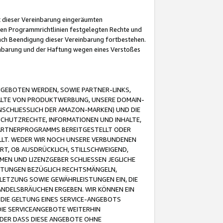
it dieser Vereinbarung eingeräumten
 den Programmrichtlinien festgelegten Rechte und
 nach Beendigung dieser Vereinbarung fortbestehen.
einbarung und der Haftung wegen eines Verstoßes
GEBOTEN WERDEN, SOWIE PARTNER-LINKS,
ALTE VON PRODUKTWERBUNG, UNSERE DOMAIN-
SCHLIESSLICH DER AMAZON-MARKEN) UND DIE
SCHUTZRECHTE, INFORMATIONEN UND INHALTE,
PARTNERPROGRAMMS BEREITGESTELLT ODER
ELLT. WEDER WIR NOCH UNSERE VERBUNDENEN
T, OB AUSDRÜCKLICH, STILLSCHWEIGEND,
MEN UND LIZENZGEBER SCHLIESSEN JEGLICHE
ISTUNGEN BEZÜGLICH RECHTSMÄNGELN,
LETZUNG SOWIE GEWÄHRLEISTUNGEN EIN, DIE
ANDELSBRÄUCHEN ERGEBEN. WIR KÖNNEN EIN
 DIE GELTUNG EINES SERVICE-ANGEBOTS
IE SERVICEANGEBOTE WEITERHIN
ODER DASS DIESE ANGEBOTE OHNE