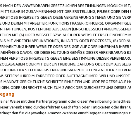
 NACH DEN ANWENDBAREN GESETZLICHEN BESTIMMUNGEN MÖGLICH IST, S
MITTELBAR IM ZUSAMMENHANG MIT DER ERSTELLUNG, PFLEGE ODER DEM BE
ERSTOSS IHRERSEITS GEGEN DIESE VEREINBARUNG STEHEN UND SIE VERP
UND DEREN MITARBEITER, FUNKTIONSTRÄGER (OFFICERS), ORGANMITGLI
N, HAFTUNGEN, KOSTEN UND AUSLAGEN (EINSCHLIESSLICH ANGEMESSENE
HEN MIT (A) IHRER WEBSITE BZW. AUF IHRER WEBSITE ERSCHEINENDEM M
LS MIT ANDEREN APPLIKATIONEN, INHALTEN ODER PROZESSEN, (B) DER 
RMARKTUNG IHRER WEBSITE ODER DES GGF. AUF ODER INNERHALB IHRER W
ABHÄNGIG DAVON, OB DIESE NUTZUNG GEMÄSS DIESER VEREINBARUNG B
EINEM VERSTOSS IHRERSEITS GEGEN EINE BESTIMMUNG DIESER VEREINBARU
D ZOLLABGABEN ODER MIT DER EINTREIBUNG, ZAHLUNG ODER DEM AUSBLEI
FÜLLUNG DER STEUERREGISTRIERUNGSVERPFLICHTUNGEN ODER ZOLLVERPF
W. SEITENS IHRER MITARBEITER ODER AUFTRAGNEHMER. WIR UND UNSERE
ES MANDAT GERICHTLICHE SCHRITTE EINLEITEN UND JEDE PROZESSUALE 
GEN, ODER UM RECHTE AUCH ZUM ZWECK DER DURCHSETZUNG DIESES AR
ilegung
endeiner Weise mit dem Partnerprogramm oder dieser Vereinbarung (einschließl
ieser Vereinbarung durchgeführten Geschäften oder Tätigkeiten oder Ihrer 
iegt den für die jeweilige Amazon-Website einschlägigen Bestimmungen z