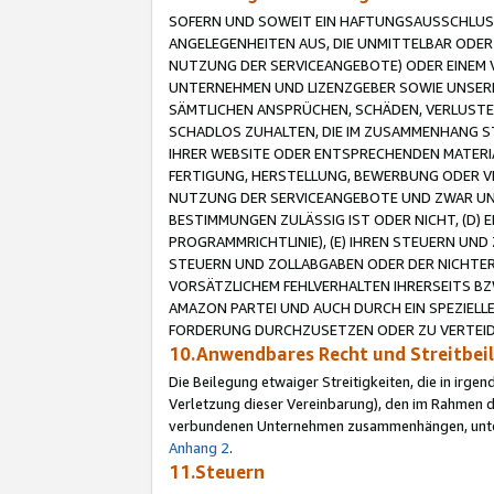
SOFERN UND SOWEIT EIN HAFTUNGSAUSSCHLUSS
ANGELEGENHEITEN AUS, DIE UNMITTELBAR ODER 
NUTZUNG DER SERVICEANGEBOTE) ODER EINEM V
UNTERNEHMEN UND LIZENZGEBER SOWIE UNSERE 
SÄMTLICHEN ANSPRÜCHEN, SCHÄDEN, VERLUSTE
SCHADLOS ZUHALTEN, DIE IM ZUSAMMENHANG STE
IHRER WEBSITE ODER ENTSPRECHENDEN MATERIA
FERTIGUNG, HERSTELLUNG, BEWERBUNG ODER VE
NUTZUNG DER SERVICEANGEBOTE UND ZWAR UN
BESTIMMUNGEN ZULÄSSIG IST ODER NICHT, (D) 
PROGRAMMRICHTLINIE), (E) IHREN STEUERN UN
STEUERN UND ZOLLABGABEN ODER DER NICHTER
VORSÄTZLICHEM FEHLVERHALTEN IHRERSEITS BZ
AMAZON PARTEI UND AUCH DURCH EIN SPEZIELL
FORDERUNG DURCHZUSETZEN ODER ZU VERTEIDI
10.Anwendbares Recht und Streitbe
Die Beilegung etwaiger Streitigkeiten, die in irg
Verletzung dieser Vereinbarung), den im Rahmen d
verbundenen Unternehmen zusammenhängen, unterl
Anhang 2
.
11.Steuern