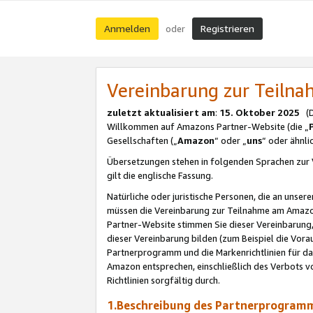
Anmelden
Registrieren
oder
Vereinbarung zur Teil
zuletzt aktualisiert am
:
15. Oktober 2025
(De
Willkommen auf Amazons Partner-Website (die „
Gesellschaften („
Amazon
“ oder „
uns
“ oder ähnl
Übersetzungen stehen in folgenden Sprachen zur 
gilt die englische Fassung.
Natürliche oder juristische Personen, die an uns
müssen die Vereinbarung zur Teilnahme am Amaz
Partner-Website stimmen Sie dieser Vereinbarung,
dieser Vereinbarung bilden (zum Beispiel die Vo
Partnerprogramm und die Markenrichtlinien für da
Amazon entsprechen, einschließlich des Verbots vo
Richtlinien sorgfältig durch.
1.Beschreibung des Partnerprogra