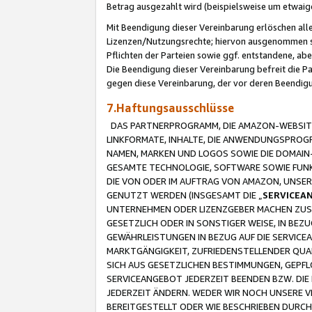
Betrag ausgezahlt wird (beispielsweise um etwai
Mit Beendigung dieser Vereinbarung erlöschen alle
Lizenzen/Nutzungsrechte; hiervon ausgenommen sind
Pflichten der Parteien sowie ggf. entstandene, ab
Die Beendigung dieser Vereinbarung befreit die P
gegen diese Vereinbarung, der vor deren Beendi
7.Haftungsausschlüsse
DAS PARTNERPROGRAMM, DIE AMAZON-WEBSITE,
LINKFORMATE, INHALTE, DIE ANWENDUNGSPRO
NAMEN, MARKEN UND LOGOS SOWIE DIE DOMAIN
GESAMTE TECHNOLOGIE, SOFTWARE SOWIE FUNKT
DIE VON ODER IM AUFTRAG VON AMAZON, UNS
GENUTZT WERDEN (INSGESAMT DIE „
SERVICEA
UNTERNEHMEN ODER LIZENZGEBER MACHEN ZUSI
GESETZLICH ODER IN SONSTIGER WEISE, IN BE
GEWÄHRLEISTUNGEN IN BEZUG AUF DIE SERVICE
MARKTGÄNGIGKEIT, ZUFRIEDENSTELLENDER QUA
SICH AUS GESETZLICHEN BESTIMMUNGEN, GEPFL
SERVICEANGEBOT JEDERZEIT BEENDEN BZW. DIE
JEDERZEIT ÄNDERN. WEDER WIR NOCH UNSERE 
BEREITGESTELLT ODER WIE BESCHRIEBEN DURC