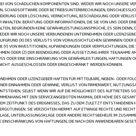
FREI VON SCHÄDLICHEN KOMPONENTEN SIND. WEDER WIR NOCH UNSERE 
VIREN, SCHADSOFTWARE ODER BETRIEBSUNTERBRECHUNGEN, EINSCHLIESSL
ÄNDERUNG ODER LÖSCHUNG, VERNICHTUNG, BESCHÄDIGUNG ODER VERLUST 
INHALTEN. BERATUNG ODER INFORMATIONEN, DIE SIE VON UNS ODER EIN
LTEN, BEGRÜNDEN KEINE GEWÄHRLEISTUNGSANSPRÜCHE, ES SEIN DENN, DI
WEDER WIR NOCH UNSERE VERBUNDENEN UNTERNEHMEN ODER LIZENZGEBE
FGRUND (X) DES VERLUSTS VON VORAUSSICHTLICHEN GEWINNEN ODER 
 (Y) VON INVESTITIONEN, AUFWENDUNGEN ODER VERPFLICHTUNGEN, DIE 
EN ODER (Z) DER BEENDIGUNG ODER AUSSETZUNG IHRER TEILNAHME A
LUSS ODER EINE EINSCHRÄNKUNG VON GEWÄHRLEISTUNGEN, HAFTUNGEN O
NICHT AUSGESCHLOSSEN ODER EINGESCHRÄNKT WERDEN KÖNNEN.
EHMEN ODER LIZENZGEBER HAFTEN FÜR MITTELBARE, NEBEN- ODER FOL
R EINNAHMEN ODER GEWINNE, VERLUST VON FIRMENWERT, NUTZUNGSAU
TSTEHEN, SELBST WENN WIR AUF DIE MÖGLICHKEIT DES AUFTRETENS S
MENHANG MIT DEN SERVICEANGEBOTEN MAXIMAL DER HÖHE DES GESAMT
M ZEITPUNKT DES EREIGNISSES, DAS ZU DEM ZULETZT ENTSTANDENEN 
ERGÜTUNGEN. SIE VERZICHTEN HIERMIT AUF ETWAIGE RECHTE UND RECHT
KLAGE, UNTERLASSUNGSKLAGE ODER ANDERE RECHTSBEHELFE IM ZUSAMME
NE EINSCHRÄNKUNG VON HAFTUNGEN, DIE NACH DEN ANWENDBAREN GESE