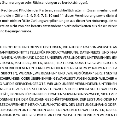
ge Stornierungen oder Rücksendungen zu berücksichtigen).
 Rechte und Pflichten der Parteien, einschließlich aller im Zusammenhang m
 die in Ziffern 3, 4, 5, 6, 7, 8, 10 und 11 dieser Vereinbarung sowie die in
er noch nicht erfüllte Zahlungsverpflichtungen aus dieser Vereinbarung, die
arteien nicht von den bereits entstandenen Verbindlichkeiten aus dieser Ver
gung begangen wurde.
 PRODUKTE UND DIENSTLEISTUNGEN, DIE AUF DER AMAZON-WEBSITE AN
GRAMMIERSCHNITTSTELLE FÜR PRODUKTWERBUNG, DATENFEEDS UND INH
-NAMEN, MARKEN UND LOGOS UNSERER VERBUNDENEN UNTERNEHMEN (EIN
IONEN, MATERIAL, DATEN, BILDER, TEXTE UND SONSTIGE GEWERBLICHE 
EREN VERBUNDENEN UNTERNEHMEN ODER LIZENZGEBERN IM RAHMEN DES 
NGEBOTE
“), WERDEN „WIE BESEHEN“ UND „WIE VERFÜGBAR“ BEREITGEST
CHERUNGEN ODER ÜBERNEHMEN GEWÄHRLEISTUNGEN GLEICH WELCHER AR
ZUG AUF DIE SERVICEANGEBOTE. WIR UND UNSERE VERBUNDENEN UNTERNEH
ANGEBOTE AUS; DIES SCHLIESST ETWAIGE STILLSCHWEIGENDE GEWÄHRLE
LITÄT, EIGNUNG FÜR EINEN BESTIMMTEN VERWENDUNGSZWECK, NICHTVER
OGENHEITEN, DEM ÜBLICHEN GESCHÄFTSVERKEHR, DER LEISTUNG ODER H
 BESCHAFFENHEIT, MERKMALE, FUNKTIONEN, DEN LEISTUNGSUMFANG ODER
VERBUNDENEN UNTERNEHMEN ODER LIZENZGEBER GEWÄHRLEISTEN, DASS D
HGÄNGIG BZW. AUF BESTIMMTE ART UND WEISE FUNKTIONIEREN WERDEN 