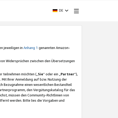
DE
en jeweiligen in
Anhang 1
genannten Amazon-
e von Widersprüchen zwischen den Übersetzungen
er teilnehmen möchten („
Sie
“ oder ein „
Partner
“),
. Mit Ihrer Anmeldung auf bzw. Nutzung der
durch Bezugnahme einen wesentlichen Bestandteil
 Partnerprogramm, den Vergütungskatalog für das
ichst, müssen den Community-Richtlinien von
fernt werden. Bitte lies die Vorgaben und