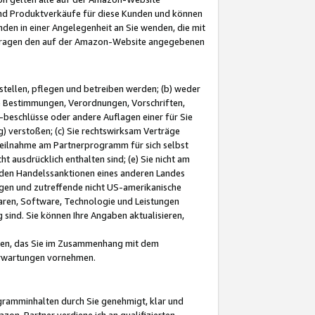
und Produktverkäufe für diese Kunden und können
nden in einer Angelegenheit an Sie wenden, die mit
e-Fragen den auf der Amazon-Website angegebenen
stellen, pflegen und betreiben werden; (b) weder
e Bestimmungen, Verordnungen, Vorschriften,
-beschlüsse oder andere Auflagen einer für Sie
 verstoßen; (c) Sie rechtswirksam Verträge
r Teilnahme am Partnerprogramm für sich selbst
t ausdrücklich enthalten sind; (e) Sie nicht am
den Handelssanktionen eines anderen Landes
gen und zutreffende nicht US-amerikanische
ren, Software, Technologie und Leistungen
sind. Sie können Ihre Angaben aktualisieren,
men, das Sie im Zusammenhang mit dem
 Erwartungen vornehmen.
ogramminhalten durch Sie genehmigt, klar und
zon-Partner verdiene ich an qualifizierten