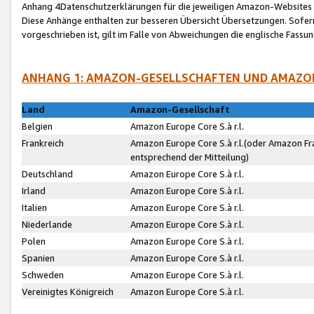
Anhang 4Datenschutzerklärungen für die jeweiligen Amazon-Websites
Diese Anhänge enthalten zur besseren Übersicht Übersetzungen. Sofe
vorgeschrieben ist, gilt im Falle von Abweichungen die englische Fass
ANHANG 1: AMAZON-GESELLSCHAFTEN UND AMAZO
Land
Amazon-Gesellschaft
Belgien
Amazon Europe Core S.à r.l.
Frankreich
Amazon Europe Core S.à r.l.(oder Amazon Fr
entsprechend der Mitteilung)
Deutschland
Amazon Europe Core S.à r.l.
Irland
Amazon Europe Core S.à r.l.
Italien
Amazon Europe Core S.à r.l.
Niederlande
Amazon Europe Core S.à r.l.
Polen
Amazon Europe Core S.à r.l.
Spanien
Amazon Europe Core S.à r.l.
Schweden
Amazon Europe Core S.à r.l.
Vereinigtes Königreich
Amazon Europe Core S.à r.l.