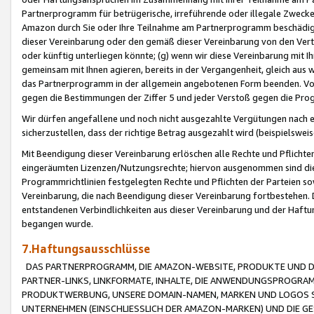
Partnerprogramm für betrügerische, irreführende oder illegale Zwecke
Amazon durch Sie oder Ihre Teilnahme am Partnerprogramm beschädig
dieser Vereinbarung oder den gemäß dieser Vereinbarung von den Vertr
oder künftig unterliegen könnte; (g) wenn wir diese Vereinbarung mit I
gemeinsam mit Ihnen agieren, bereits in der Vergangenheit, gleich aus
das Partnerprogramm in der allgemein angebotenen Form beenden. Vors
gegen die Bestimmungen der Ziffer 5 und jeder Verstoß gegen die Prog
Wir dürfen angefallene und noch nicht ausgezahlte Vergütungen nach 
sicherzustellen, dass der richtige Betrag ausgezahlt wird (beispielsw
Mit Beendigung dieser Vereinbarung erlöschen alle Rechte und Pflichte
eingeräumten Lizenzen/Nutzungsrechte; hiervon ausgenommen sind die in 
Programmrichtlinien festgelegten Rechte und Pflichten der Parteien sow
Vereinbarung, die nach Beendigung dieser Vereinbarung fortbestehen. D
entstandenen Verbindlichkeiten aus dieser Vereinbarung und der Haft
begangen wurde.
7.Haftungsausschlüsse
DAS PARTNERPROGRAMM, DIE AMAZON-WEBSITE, PRODUKTE UND DI
PARTNER-LINKS, LINKFORMATE, INHALTE, DIE ANWENDUNGSPROGR
PRODUKTWERBUNG, UNSERE DOMAIN-NAMEN, MARKEN UND LOGOS S
UNTERNEHMEN (EINSCHLIESSLICH DER AMAZON-MARKEN) UND DIE GE