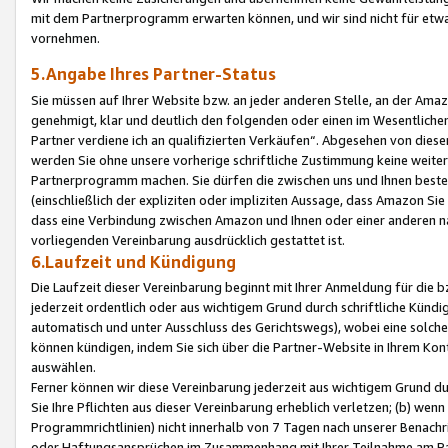
mit dem Partnerprogramm erwarten können, und wir sind nicht für etwa
vornehmen.
5.Angabe Ihres Partner-Status
Sie müssen auf Ihrer Website bzw. an jeder anderen Stelle, an der Am
genehmigt, klar und deutlich den folgenden oder einen im Wesentlichen
Partner verdiene ich an qualifizierten Verkäufen“. Abgesehen von die
werden Sie ohne unsere vorherige schriftliche Zustimmung keine weite
Partnerprogramm machen. Sie dürfen die zwischen uns und Ihnen best
(einschließlich der expliziten oder impliziten Aussage, dass Amazon Si
dass eine Verbindung zwischen Amazon und Ihnen oder einer anderen natü
vorliegenden Vereinbarung ausdrücklich gestattet ist.
6.Laufzeit und Kündigung
Die Laufzeit dieser Vereinbarung beginnt mit Ihrer Anmeldung für die 
jederzeit ordentlich oder aus wichtigem Grund durch schriftliche Kündi
automatisch und unter Ausschluss des Gerichtswegs), wobei eine solch
können kündigen, indem Sie sich über die Partner-Website in Ihrem Ko
auswählen.
Ferner können wir diese Vereinbarung jederzeit aus wichtigem Grund dur
Sie Ihre Pflichten aus dieser Vereinbarung erheblich verletzen; (b) wen
Programmrichtlinien) nicht innerhalb von 7 Tagen nach unserer Benachr
oder Haftungsansprüchen im Zusammenhang mit Ihrer Teilnahme am Pa