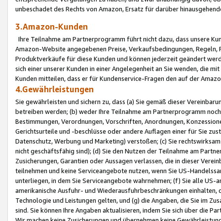
unbeschadet des Rechts von Amazon, Ersatz für darüber hinausgehen
3.Amazon-Kunden
Ihre Teilnahme am Partnerprogramm führt nicht dazu, dass unsere Kun
Amazon-Website angegebenen Preise, Verkaufsbedingungen, Regeln, Ri
Produktverkäufe für diese Kunden und können jederzeit geändert werde
sich einer unserer Kunden in einer Angelegenheit an Sie wenden, die 
Kunden mitteilen, dass er für Kundenservice-Fragen den auf der Ama
4.Gewährleistungen
Sie gewährleisten und sichern zu, dass (a) Sie gemäß dieser Vereinba
betreiben werden; (b) weder Ihre Teilnahme am Partnerprogramm noch d
Bestimmungen, Verordnungen, Vorschriften, Anordnungen, Konzessionen,
Gerichtsurteile und -beschlüsse oder andere Auflagen einer für Sie zu
Datenschutz, Werbung und Marketing) verstoßen; (c) Sie rechtswirksam 
nicht geschäftsfähig sind); (d) Sie den Nutzen der Teilnahme am Partne
Zusicherungen, Garantien oder Aussagen verlassen, die in dieser Verein
teilnehmen und keine Serviceangebote nutzen, wenn Sie US-Handelssa
unterliegen, in dem Sie Serviceangebote wahrnehmen; (f) Sie alle US
amerikanische Ausfuhr- und Wiederausfuhrbeschränkungen einhalten, 
Technologie und Leistungen gelten, und (g) die Angaben, die Sie im 
sind. Sie können Ihre Angaben aktualisieren, indem Sie sich über die 
Wir machen keine Zusicherungen und übernehmen keine Gewährleistun