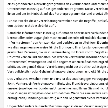
eines gesonderten Marketingprogramms des verbundenen Unternehmens
Unternehmen in Bezug auf das gesonderte Programm. Diese Vereinbarung
Ihnen und uns im Hinblick auf das Partnerprogramm dar und ersetzt al
Für die Zwecke dieser Vereinbarung verstehen sich die Begriffe „schließ
von „jedoch nicht beschränkt auf“.
Sämtliche Informationen in Bezug auf Amazon oder unsere verbunde
bereitstellen oder zugänglich machen und die nicht öffentlich bekannt bz
Informationen
“ von Amazon dar und verbleiben im alleinigen Eigent
wie dies angemessenerweise für die Erbringung Ihrer Leistungen gemäß d
juristischen Personen, die im Zusammenhang mit Ihrem Konto Zugriff au
Pflichten kennen und einhalten. Sie werden Vertrauliche Informationen 
Unternehmen) weitergeben und alle angemessenen Maßnahmen ergreifen
schützen, die gemäß dieser Vereinbarung nicht ausdrücklich zulässig is
Vertraulichkeits- oder Geheimhaltungsvereinbarungen und gilt für die
Das Verhältnis zwischen Ihnen und uns ist das unabhängiger Vertragspa
Joint-Venture, ein Vertretungsverhältnis, eine Franchisevereinbarung, 
unseren jeweiligen verbundenen Unternehmen und Ihnen. Sie sind ni
oder Zusagen abzugeben oder anzunehmen. Wenn Sie eine andere natürli
ermöglichen, Handlungen in Bezug auf den Gegenstand dieser Vereinbar
Ungeachtet anders lautender Bestimmungen in dieser Vereinbarung wird