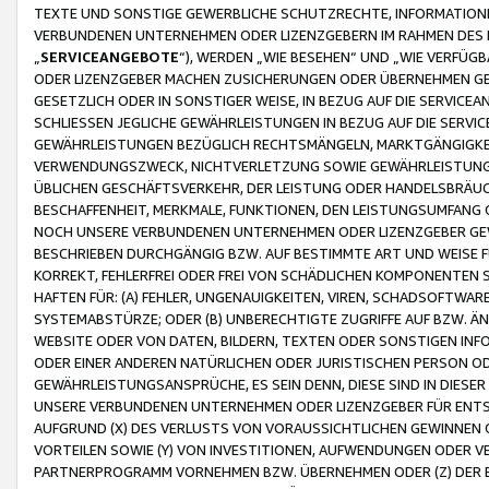
TEXTE UND SONSTIGE GEWERBLICHE SCHUTZRECHTE, INFORMATIONE
VERBUNDENEN UNTERNEHMEN ODER LIZENZGEBERN IM RAHMEN DES
„
SERVICEANGEBOTE
“), WERDEN „WIE BESEHEN“ UND „WIE VERFÜ
ODER LIZENZGEBER MACHEN ZUSICHERUNGEN ODER ÜBERNEHMEN GEW
GESETZLICH ODER IN SONSTIGER WEISE, IN BEZUG AUF DIE SERVI
SCHLIESSEN JEGLICHE GEWÄHRLEISTUNGEN IN BEZUG AUF DIE SERVI
GEWÄHRLEISTUNGEN BEZÜGLICH RECHTSMÄNGELN, MARKTGÄNGIGKEIT
VERWENDUNGSZWECK, NICHTVERLETZUNG SOWIE GEWÄHRLEISTUNGEN 
ÜBLICHEN GESCHÄFTSVERKEHR, DER LEISTUNG ODER HANDELSBRÄUCH
BESCHAFFENHEIT, MERKMALE, FUNKTIONEN, DEN LEISTUNGSUMFANG 
NOCH UNSERE VERBUNDENEN UNTERNEHMEN ODER LIZENZGEBER GEWÄ
BESCHRIEBEN DURCHGÄNGIG BZW. AUF BESTIMMTE ART UND WEISE
KORREKT, FEHLERFREI ODER FREI VON SCHÄDLICHEN KOMPONENTEN
HAFTEN FÜR: (A) FEHLER, UNGENAUIGKEITEN, VIREN, SCHADSOFTW
SYSTEMABSTÜRZE; ODER (B) UNBERECHTIGTE ZUGRIFFE AUF BZW. 
WEBSITE ODER VON DATEN, BILDERN, TEXTEN ODER SONSTIGEN INF
ODER EINER ANDEREN NATÜRLICHEN ODER JURISTISCHEN PERSON OD
GEWÄHRLEISTUNGSANSPRÜCHE, ES SEIN DENN, DIESE SIND IN DIES
UNSERE VERBUNDENEN UNTERNEHMEN ODER LIZENZGEBER FÜR EN
AUFGRUND (X) DES VERLUSTS VON VORAUSSICHTLICHEN GEWINNEN
VORTEILEN SOWIE (Y) VON INVESTITIONEN, AUFWENDUNGEN ODER VE
PARTNERPROGRAMM VORNEHMEN BZW. ÜBERNEHMEN ODER (Z) DER 