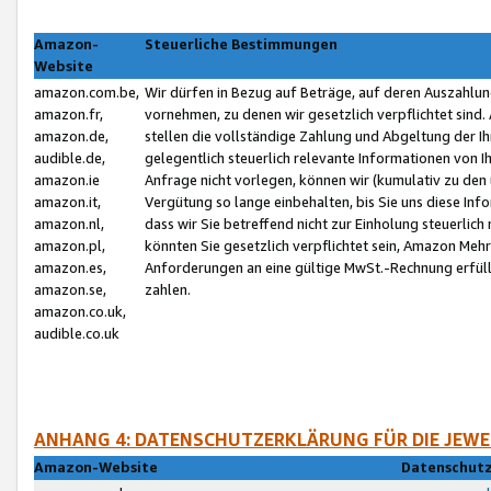
Amazon-
Steuerliche Bestimmungen
Website
amazon.com.be,
Wir dürfen in Bezug auf Beträge, auf deren Auszahlun
amazon.fr,
vornehmen, zu denen wir gesetzlich verpflichtet sind
amazon.de,
stellen die vollständige Zahlung und Abgeltung der 
audible.de,
gelegentlich steuerlich relevante Informationen von I
amazon.ie
Anfrage nicht vorlegen, können wir (kumulativ zu de
amazon.it,
Vergütung so lange einbehalten, bis Sie uns diese Inf
amazon.nl,
dass wir Sie betreffend nicht zur Einholung steuerlich 
amazon.pl,
könnten Sie gesetzlich verpflichtet sein, Amazon Meh
amazon.es,
Anforderungen an eine gültige MwSt.-Rechnung erfüllt
amazon.se,
zahlen.
amazon.co.uk,
audible.co.uk
ANHANG 4: DATENSCHUTZERKLÄRUNG FÜR DIE JEWE
Amazon-Website
Datenschutz