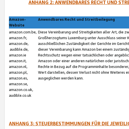
ANHANG 2: ANWENDBARES RECHT UND STRE
Amazon-
Anwendbares Recht und Streitbeilegung
Website
amazon.com.be,
Diese Vereinbarung und Streitigkeiten aller Art, die 
amazon.fr,
Großherzogtums Luxemburg unter Ausschluss seiner Kol
amazon.de,
ausschließlichen Zuständigkeit der Gerichte im Geri
audible.de,
dieser Vereinbarung kann Amazon bei einem zuständig
amazon.ie
Rechtsschutz wegen einer tatsächlichen oder angebli
amazon.it,
Amazon oder einer anderen natürlichen oder juristisc
amazon.nl,
Rechte in Bezug auf die Programminhalte besonderer,
amazon.pl,
Wert darstellen, dessen Verlust nicht ohne Weiteres e
amazon.es,
ausgeglichen werden kann.
amazon.se,
amazon.co.uk,
audible.co.uk
ANHANG 3: STEUERBESTIMMUNGEN FÜR DIE JEWEIL