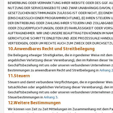
BEWERBUNG ODER VERMARKTUNG IHRER WEBSITE ODER DES GGF. AUF 
NUTZUNG DER SERVICEANGEBOTE UND ZWAR UNABHÄNGIG DAVON, O
GESETZLICHEN BESTIMMUNGEN ZULÄSSIG IST ODER NICHT, (D) EINE
(EINSCHLIESSLICH EINER PROGRAMMRICHTLINIE), (E) IHREN STEUER
DER EINTREIBUNG ODER ZAHLUNG IHRER STEUERN UND ZOLLABGAB
ODER ZOLLVERPFLICHTUNGEN, ODER (F) FAHRLÄSSIGKEIT ODER VORS
AUFTRAGNEHMER. WIR UND UNSERE BEAUFTRAGTEN KÖNNEN IM NAME
GERICHTLICHE SCHRITTE EINLEITEN UND JEDE PROZESSUALE HAND
VERTEIDIGEN, ODER UM RECHTE AUCH ZUM ZWECK DER DURCHSETZU
10.Anwendbares Recht und Streitbeilegung
Die Beilegung etwaiger Streitigkeiten, die in irgendeiner Weise mit de
angeblichen Verletzung dieser Vereinbarung), den im Rahmen dieser Ve
Geschäftsbeziehung mit uns oder unseren verbundenen Unternehmen zu
Bestimmungen zu anwendbarem Recht und Streitbeilegung in
Anhang 
11.Steuern
Steuern und damit verbundene Verpflichtungen, die in irgendeiner Wei
tatsächlichen oder angeblichen Verletzung dieser Vereinbarung), den 
Geschäftsbeziehung mit uns oder unseren verbundenen Unternehmen z
Steuerbestimmungen in
Anhang 3
.
12.Weitere Bestimmungen
Wir können von Zeit zu Zeit Mitteilungen im Zusammenhang mit dem Par