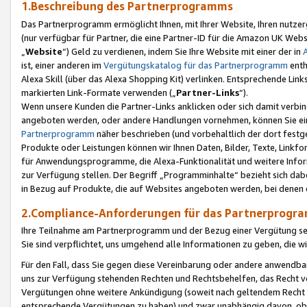
1.Beschreibung des Partnerprogramms
Das Partnerprogramm ermöglicht Ihnen, mit Ihrer Website, Ihren nutzer
(nur verfügbar für Partner, die eine Partner-ID für die Amazon UK We
„
Website
“) Geld zu verdienen, indem Sie Ihre Website mit einer der in
ist, einer anderen im
Vergütungskatalog für das Partnerprogramm
enth
Alexa Skill (über das Alexa Shopping Kit) verlinken. Entsprechende Lin
markierten Link-Formate verwenden („
Partner-Links
“).
Wenn unsere Kunden die Partner-Links anklicken oder sich damit verbi
angeboten werden, oder andere Handlungen vornehmen, können Sie eine
Partnerprogramm
näher beschrieben (und vorbehaltlich der dort festg
Produkte oder Leistungen können wir Ihnen Daten, Bilder, Texte, Linkfo
für Anwendungsprogramme, die Alexa-Funktionalität und weitere Inf
zur Verfügung stellen. Der Begriff „Programminhalte“ bezieht sich dabe
in Bezug auf Produkte, die auf Websites angeboten werden, bei denen 
2.Compliance-Anforderungen für das Partnerprog
Ihre Teilnahme am Partnerprogramm und der Bezug einer Vergütung setz
Sie sind verpflichtet, uns umgehend alle Informationen zu geben, die w
Für den Fall, dass Sie gegen diese Vereinbarung oder andere anwendba
uns zur Verfügung stehenden Rechten und Rechtsbehelfen, das Recht vo
Vergütungen ohne weitere Ankündigung (soweit nach geltendem Recht z
entsprechende Vergütungen zu haben) und zwar unabhängig davon, ob 