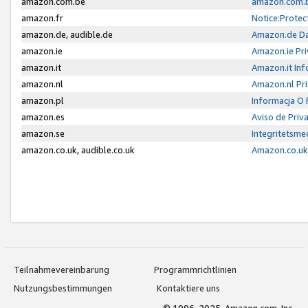
amazon.com.be
amazon.com.b
amazon.fr
Notice:Protec
amazon.de, audible.de
Amazon.de Da
amazon.ie
Amazon.ie Pri
amazon.it
Amazon.it Inf
amazon.nl
Amazon.nl Pri
amazon.pl
Informacja O
amazon.es
Aviso de Priv
amazon.se
Integritetsm
amazon.co.uk, audible.co.uk
Amazon.co.uk 
Teilnahmevereinbarung
Programmrichtlinien
Nutzungsbestimmungen
Kontaktiere uns