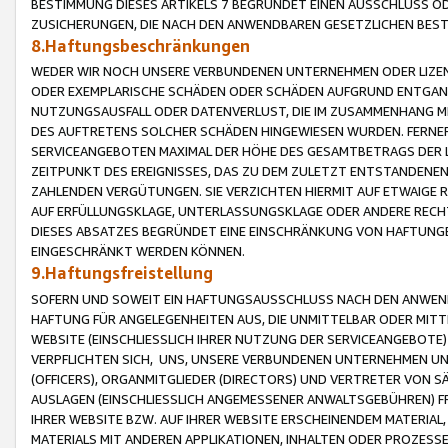
BESTIMMUNG DIESES ARTIKELS 7 BEGRÜNDET EINEN AUSSCHLUSS 
ZUSICHERUNGEN, DIE NACH DEN ANWENDBAREN GESETZLICHEN BE
8.Haftungsbeschränkungen
WEDER WIR NOCH UNSERE VERBUNDENEN UNTERNEHMEN ODER LIZEN
ODER EXEMPLARISCHE SCHÄDEN ODER SCHÄDEN AUFGRUND ENTGANG
NUTZUNGSAUSFALL ODER DATENVERLUST, DIE IM ZUSAMMENHANG MI
DES AUFTRETENS SOLCHER SCHÄDEN HINGEWIESEN WURDEN. FERN
SERVICEANGEBOTEN MAXIMAL DER HÖHE DES GESAMTBETRAGS DER 
ZEITPUNKT DES EREIGNISSES, DAS ZU DEM ZULETZT ENTSTANDENE
ZAHLENDEN VERGÜTUNGEN. SIE VERZICHTEN HIERMIT AUF ETWAIGE 
AUF ERFÜLLUNGSKLAGE, UNTERLASSUNGSKLAGE ODER ANDERE RECHT
DIESES ABSATZES BEGRÜNDET EINE EINSCHRÄNKUNG VON HAFTUNG
EINGESCHRÄNKT WERDEN KÖNNEN.
9.Haftungsfreistellung
SOFERN UND SOWEIT EIN HAFTUNGSAUSSCHLUSS NACH DEN ANWENDB
HAFTUNG FÜR ANGELEGENHEITEN AUS, DIE UNMITTELBAR ODER MITT
WEBSITE (EINSCHLIESSLICH IHRER NUTZUNG DER SERVICEANGEBOTE)
VERPFLICHTEN SICH, UNS, UNSERE VERBUNDENEN UNTERNEHMEN UN
(OFFICERS), ORGANMITGLIEDER (DIRECTORS) UND VERTRETER VON 
AUSLAGEN (EINSCHLIESSLICH ANGEMESSENER ANWALTSGEBÜHREN) FR
IHRER WEBSITE BZW. AUF IHRER WEBSITE ERSCHEINENDEM MATERIAL
MATERIALS MIT ANDEREN APPLIKATIONEN, INHALTEN ODER PROZESSE