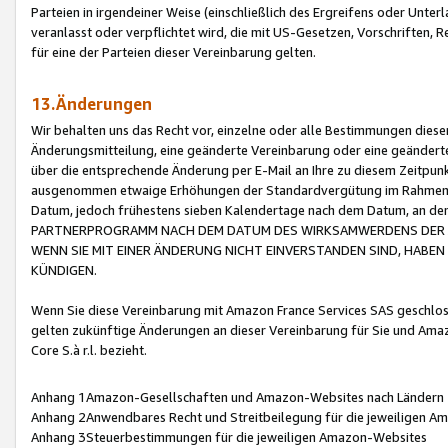
Parteien in irgendeiner Weise (einschließlich des Ergreifens oder Unt
veranlasst oder verpflichtet wird, die mit US-Gesetzen, Vorschriften,
für eine der Parteien dieser Vereinbarung gelten.
13.Änderungen
Wir behalten uns das Recht vor, einzelne oder alle Bestimmungen diese
Änderungsmitteilung, eine geänderte Vereinbarung oder eine geänderte 
über die entsprechende Änderung per E-Mail an Ihre zu diesem Zeitpun
ausgenommen etwaige Erhöhungen der Standardvergütung im Rahmen
Datum, jedoch frühestens sieben Kalendertage nach dem Datum, an de
PARTNERPROGRAMM NACH DEM DATUM DES WIRKSAMWERDENS DER Ä
WENN SIE MIT EINER ÄNDERUNG NICHT EINVERSTANDEN SIND, HABEN S
KÜNDIGEN.
Wenn Sie diese Vereinbarung mit Amazon France Services SAS geschlo
gelten zukünftige Änderungen an dieser Vereinbarung für Sie und Ama
Core S.à r.l. bezieht.
Anhang 1Amazon-Gesellschaften und Amazon-Websites nach Ländern
Anhang 2Anwendbares Recht und Streitbeilegung für die jeweiligen 
Anhang 3Steuerbestimmungen für die jeweiligen Amazon-Websites