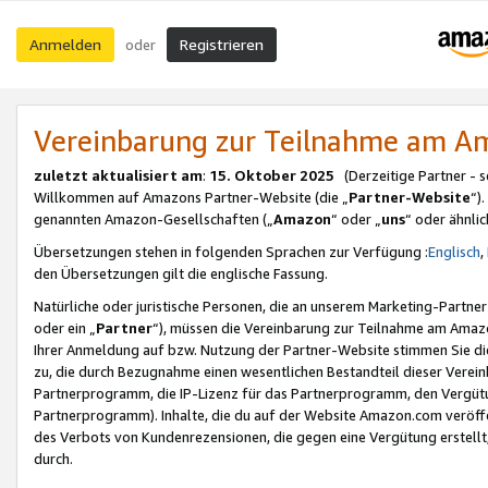
Anmelden
Registrieren
oder
Vereinbarung zur Teilnahme am 
zuletzt aktualisiert am
:
15. Oktober 2025
(Derzeitige Partner - 
Willkommen auf Amazons Partner-Website (die „
Partner-Website
“)
genannten Amazon-Gesellschaften („
Amazon
“ oder „
uns
“ oder ähnli
Übersetzungen stehen in folgenden Sprachen zur Verfügung :
Englisch
,
den Übersetzungen gilt die englische Fassung.
Natürliche oder juristische Personen, die an unserem Marketing-Partn
oder ein „
Partner
“), müssen die Vereinbarung zur Teilnahme am Ama
Ihrer Anmeldung auf bzw. Nutzung der Partner-Website stimmen Sie die
zu, die durch Bezugnahme einen wesentlichen Bestandteil dieser Verei
Partnerprogramm, die IP-Lizenz für das Partnerprogramm, den Vergütu
Partnerprogramm). Inhalte, die du auf der Website Amazon.com veröffe
des Verbots von Kundenrezensionen, die gegen eine Vergütung erstellt, 
durch.