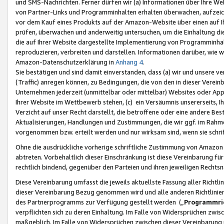
und SMS-Nachrichten. Ferner dürfen wir (a) Informationen über Ihre We
von Partner-Links und Programminhalten erhalten überwachen, aufzei
vor dem Kauf eines Produkts auf der Amazon-Website über einen auf Ih
prüfen, überwachen und anderweitig untersuchen, um die Einhaltung dies
die auf Ihrer Website dargestellte Implementierung von Programminhalt
reproduzieren, verbreiten und darstellen. Informationen darüber, wie w
Amazon-Datenschutzerklärung in
Anhang 4
.
Sie bestätigen und sind damit einverstanden, dass (a) wir und unsere 
(Traffic) anregen können, zu Bedingungen, die von den in dieser Vere
Unternehmen jederzeit (unmittelbar oder mittelbar) Websites oder Appl
Ihrer Website im Wettbewerb stehen, (c) ein Versäumnis unsererseits, I
Verzicht auf unser Recht darstellt, die betroffene oder eine andere B
Aktualisierungen, Handlungen und Zustimmungen, die wir ggf. im Rahme
vorgenommen bzw. erteilt werden und nur wirksam sind, wenn sie schri
Ohne die ausdrückliche vorherige schriftliche Zustimmung von Amazon
abtreten. Vorbehaltlich dieser Einschränkung ist diese Vereinbarung f
rechtlich bindend, gegenüber den Parteien und ihren jeweiligen Rech
Diese Vereinbarung umfasst die jeweils aktuellste Fassung aller Richtli
dieser Vereinbarung Bezug genommen wird und alle anderen Richtlinie
des Partnerprogramms zur Verfügung gestellt werden („
Programmric
verpflichten sich zu deren Einhaltung. Im Falle von Widersprüchen zwi
maßgeblich. Im Falle von Widersprüchen zwischen dieser Vereinbarun