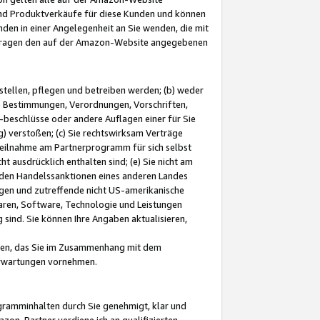
und Produktverkäufe für diese Kunden und können
nden in einer Angelegenheit an Sie wenden, die mit
e-Fragen den auf der Amazon-Website angegebenen
stellen, pflegen und betreiben werden; (b) weder
e Bestimmungen, Verordnungen, Vorschriften,
-beschlüsse oder andere Auflagen einer für Sie
 verstoßen; (c) Sie rechtswirksam Verträge
r Teilnahme am Partnerprogramm für sich selbst
t ausdrücklich enthalten sind; (e) Sie nicht am
den Handelssanktionen eines anderen Landes
gen und zutreffende nicht US-amerikanische
ren, Software, Technologie und Leistungen
sind. Sie können Ihre Angaben aktualisieren,
men, das Sie im Zusammenhang mit dem
 Erwartungen vornehmen.
ogramminhalten durch Sie genehmigt, klar und
zon-Partner verdiene ich an qualifizierten