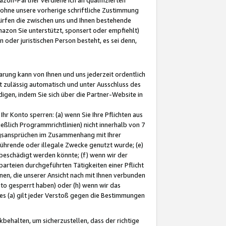
ohne unsere vorherige schriftliche Zustimmung
ürfen die zwischen uns und Ihnen bestehende
mazon Sie unterstützt, sponsert oder empfiehlt)
oder juristischen Person besteht, es sei denn,
arung kann von Ihnen und uns jederzeit ordentlich
t zulässig automatisch und unter Ausschluss des
gen, indem Sie sich über die Partner-Website in
hr Konto sperren: (a) wenn Sie Ihre Pflichten aus
eßlich Programmrichtlinien) nicht innerhalb von 7
ngsansprüchen im Zusammenhang mit Ihrer
ührende oder illegale Zwecke genutzt wurde; (e)
eschädigt werden könnte; (f) wenn wir der
rteien durchgeführten Tätigkeiten einer Pflicht
nen, die unserer Ansicht nach mit Ihnen verbunden
nto gesperrt haben) oder (h) wenn wir das
 (a) gilt jeder Verstoß gegen die Bestimmungen
ehalten, um sicherzustellen, dass der richtige