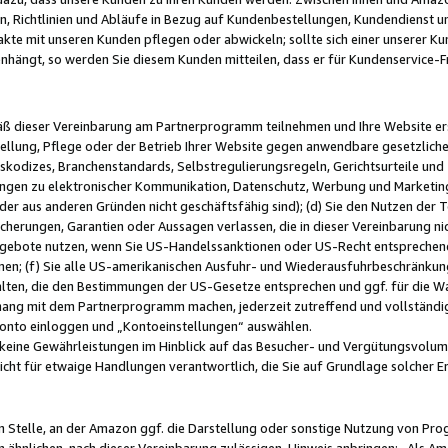
, Richtlinien und Abläufe in Bezug auf Kundenbestellungen, Kundendienst 
kte mit unseren Kunden pflegen oder abwickeln; sollte sich einer unserer Ku
nhängt, so werden Sie diesem Kunden mitteilen, dass er für Kundenservic
emäß dieser Vereinbarung am Partnerprogramm teilnehmen und Ihre Website er
ellung, Pflege oder der Betrieb Ihrer Website gegen anwendbare gesetzlich
skodizes, Branchenstandards, Selbstregulierungsregeln, Gerichtsurteile und 
ngen zu elektronischer Kommunikation, Datenschutz, Werbung und Marketing)
 oder aus anderen Gründen nicht geschäftsfähig sind); (d) Sie den Nutzen de
cherungen, Garantien oder Aussagen verlassen, die in dieser Vereinbarung nich
gebote nutzen, wenn Sie US-Handelssanktionen oder US-Recht entsprechen
men; (f) Sie alle US-amerikanischen Ausfuhr- und Wiederausfuhrbeschränkun
ten, die den Bestimmungen der US-Gesetze entsprechen und ggf. für die Wa
hang mit dem Partnerprogramm machen, jederzeit zutreffend und vollständig 
 Konto einloggen und „Kontoeinstellungen“ auswählen.
keine Gewährleistungen im Hinblick auf das Besucher- und Vergütungsvolu
icht für etwaige Handlungen verantwortlich, die Sie auf Grundlage solcher
en Stelle, an der Amazon ggf. die Darstellung oder sonstige Nutzung von Pr
 ähnlichen, nach dieser Vereinbarung zulässigen, Hinweis anbringen: „Als Ama