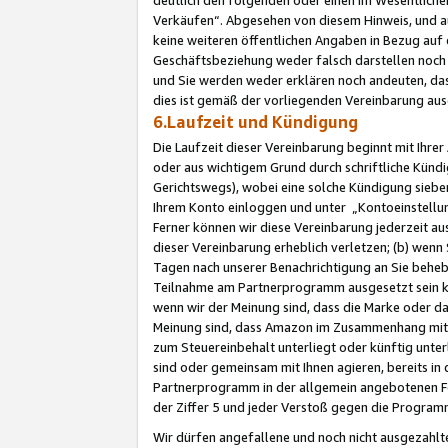
Verkäufen“. Abgesehen von diesem Hinweis, und a
keine weiteren öffentlichen Angaben in Bezug au
Geschäftsbeziehung weder falsch darstellen noch a
und Sie werden weder erklären noch andeuten, dass
dies ist gemäß der vorliegenden Vereinbarung ausd
6.Laufzeit und Kündigung
Die Laufzeit dieser Vereinbarung beginnt mit Ihre
oder aus wichtigem Grund durch schriftliche Kündi
Gerichtswegs), wobei eine solche Kündigung siebe
Ihrem Konto einloggen und unter „Kontoeinstellu
Ferner können wir diese Vereinbarung jederzeit aus
dieser Vereinbarung erheblich verletzen; (b) wenn
Tagen nach unserer Benachrichtigung an Sie behe
Teilnahme am Partnerprogramm ausgesetzt sein kö
wenn wir der Meinung sind, dass die Marke oder 
Meinung sind, dass Amazon im Zusammenhang mit d
zum Steuereinbehalt unterliegt oder künftig unter
sind oder gemeinsam mit Ihnen agieren, bereits in
Partnerprogramm in der allgemein angebotenen Fo
der Ziffer 5 und jeder Verstoß gegen die Programm
Wir dürfen angefallene und noch nicht ausgezahlt