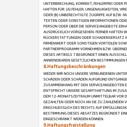
UNTERBRECHUNG, KORREKT, FEHLERFREI ODER 
HAFTEN FÜR: (A) FEHLER, UNGENAUIGKEITEN, 
ODER (B) UNBERECHTIGTE ZUGRIFFE AUF BZW. 
TEXTEN ODER SONSTIGEN INFORMATIONEN ODER 
PERSON ODER ÜBER DIE SERVICEANGEBOTE ERHA
AUSDRÜCKLICH VORGESEHEN. FERNER HAFTEN 
RÜCKERSTATTUNGEN ODER SCHADENSERSATZ AU
FIRMENWERT ODER SONSTIGEN VORTEILEN SOWIE
PARTNERPROGRAMM VORNEHMEN BZW. ÜBERNEHM
DIESES ARTIKELS 7 BEGRÜNDET EINEN AUSSCH
ANWENDBAREN GESETZLICHEN BESTIMMUNGEN 
8.Haftungsbeschränkungen
WEDER WIR NOCH UNSERE VERBUNDENEN UNTERN
SCHÄDEN ODER SCHÄDEN AUFGRUND ENTGANGENE
ZUSAMMENHANG MIT DEN SERVICEANGEBOTEN EN
ENTSPRICHT UNSERE GESAMTHAFTUNG IM ZUSAM
DEM 12-MONATSZEITRAUM UNMITTELBAR VOR DE
GEZAHLTEN ODER NOCH AN SIE ZU ZAHLENDEN V
EINSCHLIESSLICH DES RECHTS AUF ERFÜLLUNGS
BESTIMMUNG DIESES ABSATZES BEGRÜNDET EI
EINGESCHRÄNKT WERDEN KÖNNEN.
9.Haftungsfreistellung