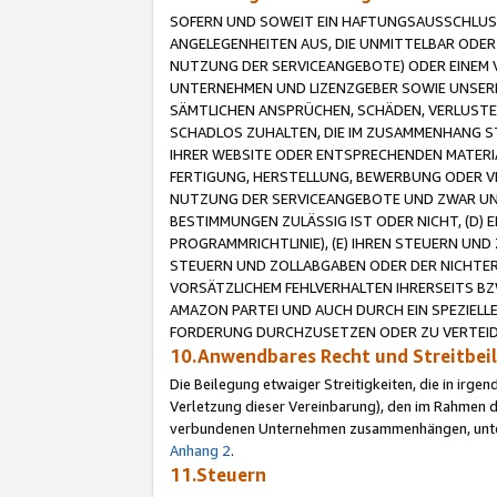
SOFERN UND SOWEIT EIN HAFTUNGSAUSSCHLUSS
ANGELEGENHEITEN AUS, DIE UNMITTELBAR ODER 
NUTZUNG DER SERVICEANGEBOTE) ODER EINEM V
UNTERNEHMEN UND LIZENZGEBER SOWIE UNSERE 
SÄMTLICHEN ANSPRÜCHEN, SCHÄDEN, VERLUSTE
SCHADLOS ZUHALTEN, DIE IM ZUSAMMENHANG STE
IHRER WEBSITE ODER ENTSPRECHENDEN MATERIA
FERTIGUNG, HERSTELLUNG, BEWERBUNG ODER VE
NUTZUNG DER SERVICEANGEBOTE UND ZWAR UN
BESTIMMUNGEN ZULÄSSIG IST ODER NICHT, (D) 
PROGRAMMRICHTLINIE), (E) IHREN STEUERN UN
STEUERN UND ZOLLABGABEN ODER DER NICHTER
VORSÄTZLICHEM FEHLVERHALTEN IHRERSEITS BZ
AMAZON PARTEI UND AUCH DURCH EIN SPEZIELL
FORDERUNG DURCHZUSETZEN ODER ZU VERTEIDI
10.Anwendbares Recht und Streitbe
Die Beilegung etwaiger Streitigkeiten, die in irg
Verletzung dieser Vereinbarung), den im Rahmen d
verbundenen Unternehmen zusammenhängen, unterl
Anhang 2
.
11.Steuern