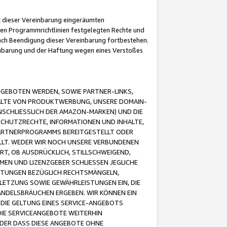
it dieser Vereinbarung eingeräumten
 den Programmrichtlinien festgelegten Rechte und
 nach Beendigung dieser Vereinbarung fortbestehen.
einbarung und der Haftung wegen eines Verstoßes
GEBOTEN WERDEN, SOWIE PARTNER-LINKS,
ALTE VON PRODUKTWERBUNG, UNSERE DOMAIN-
SCHLIESSLICH DER AMAZON-MARKEN) UND DIE
SCHUTZRECHTE, INFORMATIONEN UND INHALTE,
PARTNERPROGRAMMS BEREITGESTELLT ODER
ELLT. WEDER WIR NOCH UNSERE VERBUNDENEN
T, OB AUSDRÜCKLICH, STILLSCHWEIGEND,
MEN UND LIZENZGEBER SCHLIESSEN JEGLICHE
ISTUNGEN BEZÜGLICH RECHTSMÄNGELN,
LETZUNG SOWIE GEWÄHRLEISTUNGEN EIN, DIE
ANDELSBRÄUCHEN ERGEBEN. WIR KÖNNEN EIN
 DIE GELTUNG EINES SERVICE-ANGEBOTS
IE SERVICEANGEBOTE WEITERHIN
ODER DASS DIESE ANGEBOTE OHNE