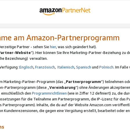
nahme am Amazon-Partnerprogramm
rzeitige Partner - sehen Sie
hier
, was sich geändert hat).
Partner-Website
“). Hier können Sie Ihre Marketing-Partner-Beziehung zu d
iche Bezeichnung) verwalten.
Verfügung :
Englisch
,
Französisch
,
Italienisch
,
Spanisch
und
Polnisch
. Im Fall
erem Marketing-Partner-Programm (das „
Partnerprogramm
“) teilnehmen od
on-Partnerprogramm (diese „
Vereinbarung
“) ohne Änderungen akzeptieren
 einschließlich den
Programmrichtlinien
(wie in Ziffer 12 definiert) zu, die 
raussetzungen für die Teilnahme am Partnerprogramm, die IP-Lizenz für das
s Partnerprogramm). Inhalte, die du auf der Website Amazon.com veröffentl
n Kundenrezensionen, die gegen eine Vergütung erstellt, bearbeitet oder ent
mms