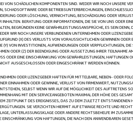
FREI VON SCHÄDLICHEN KOMPONENTEN SIND. WEDER WIR NOCH UNSERE 
VIREN, SCHADSOFTWARE ODER BETRIEBSUNTERBRECHUNGEN, EINSCHLIESSL
ÄNDERUNG ODER LÖSCHUNG, VERNICHTUNG, BESCHÄDIGUNG ODER VERLUST 
INHALTEN. BERATUNG ODER INFORMATIONEN, DIE SIE VON UNS ODER EIN
LTEN, BEGRÜNDEN KEINE GEWÄHRLEISTUNGSANSPRÜCHE, ES SEIN DENN, DI
WEDER WIR NOCH UNSERE VERBUNDENEN UNTERNEHMEN ODER LIZENZGEBE
FGRUND (X) DES VERLUSTS VON VORAUSSICHTLICHEN GEWINNEN ODER 
 (Y) VON INVESTITIONEN, AUFWENDUNGEN ODER VERPFLICHTUNGEN, DIE 
EN ODER (Z) DER BEENDIGUNG ODER AUSSETZUNG IHRER TEILNAHME A
LUSS ODER EINE EINSCHRÄNKUNG VON GEWÄHRLEISTUNGEN, HAFTUNGEN O
NICHT AUSGESCHLOSSEN ODER EINGESCHRÄNKT WERDEN KÖNNEN.
EHMEN ODER LIZENZGEBER HAFTEN FÜR MITTELBARE, NEBEN- ODER FOL
R EINNAHMEN ODER GEWINNE, VERLUST VON FIRMENWERT, NUTZUNGSAU
TSTEHEN, SELBST WENN WIR AUF DIE MÖGLICHKEIT DES AUFTRETENS S
MENHANG MIT DEN SERVICEANGEBOTEN MAXIMAL DER HÖHE DES GESAMT
M ZEITPUNKT DES EREIGNISSES, DAS ZU DEM ZULETZT ENTSTANDENEN 
ERGÜTUNGEN. SIE VERZICHTEN HIERMIT AUF ETWAIGE RECHTE UND RECHT
KLAGE, UNTERLASSUNGSKLAGE ODER ANDERE RECHTSBEHELFE IM ZUSAMME
NE EINSCHRÄNKUNG VON HAFTUNGEN, DIE NACH DEN ANWENDBAREN GESE