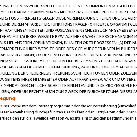
 NACH DEN ANWENDBAREN GESETZLICHEN BESTIMMUNGEN MÖGLICH IST, S
MITTELBAR IM ZUSAMMENHANG MIT DER ERSTELLUNG, PFLEGE ODER DEM BE
ERSTOSS IHRERSEITS GEGEN DIESE VEREINBARUNG STEHEN UND SIE VERP
UND DEREN MITARBEITER, FUNKTIONSTRÄGER (OFFICERS), ORGANMITGLI
N, HAFTUNGEN, KOSTEN UND AUSLAGEN (EINSCHLIESSLICH ANGEMESSENE
HEN MIT (A) IHRER WEBSITE BZW. AUF IHRER WEBSITE ERSCHEINENDEM M
LS MIT ANDEREN APPLIKATIONEN, INHALTEN ODER PROZESSEN, (B) DER 
RMARKTUNG IHRER WEBSITE ODER DES GGF. AUF ODER INNERHALB IHRER W
ABHÄNGIG DAVON, OB DIESE NUTZUNG GEMÄSS DIESER VEREINBARUNG B
EINEM VERSTOSS IHRERSEITS GEGEN EINE BESTIMMUNG DIESER VEREINBARU
D ZOLLABGABEN ODER MIT DER EINTREIBUNG, ZAHLUNG ODER DEM AUSBLEI
FÜLLUNG DER STEUERREGISTRIERUNGSVERPFLICHTUNGEN ODER ZOLLVERPF
W. SEITENS IHRER MITARBEITER ODER AUFTRAGNEHMER. WIR UND UNSERE
ES MANDAT GERICHTLICHE SCHRITTE EINLEITEN UND JEDE PROZESSUALE 
GEN, ODER UM RECHTE AUCH ZUM ZWECK DER DURCHSETZUNG DIESES AR
ilegung
endeiner Weise mit dem Partnerprogramm oder dieser Vereinbarung (einschließl
ieser Vereinbarung durchgeführten Geschäften oder Tätigkeiten oder Ihrer 
iegt den für die jeweilige Amazon-Website einschlägigen Bestimmungen z