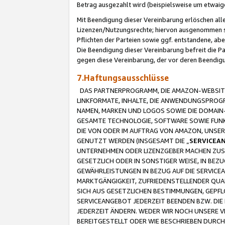
Betrag ausgezahlt wird (beispielsweise um etwai
Mit Beendigung dieser Vereinbarung erlöschen alle
Lizenzen/Nutzungsrechte; hiervon ausgenommen sind
Pflichten der Parteien sowie ggf. entstandene, ab
Die Beendigung dieser Vereinbarung befreit die P
gegen diese Vereinbarung, der vor deren Beendi
7.Haftungsausschlüsse
DAS PARTNERPROGRAMM, DIE AMAZON-WEBSITE,
LINKFORMATE, INHALTE, DIE ANWENDUNGSPRO
NAMEN, MARKEN UND LOGOS SOWIE DIE DOMAIN
GESAMTE TECHNOLOGIE, SOFTWARE SOWIE FUNKT
DIE VON ODER IM AUFTRAG VON AMAZON, UNS
GENUTZT WERDEN (INSGESAMT DIE „
SERVICEA
UNTERNEHMEN ODER LIZENZGEBER MACHEN ZUSI
GESETZLICH ODER IN SONSTIGER WEISE, IN BE
GEWÄHRLEISTUNGEN IN BEZUG AUF DIE SERVICE
MARKTGÄNGIGKEIT, ZUFRIEDENSTELLENDER QUA
SICH AUS GESETZLICHEN BESTIMMUNGEN, GEPFL
SERVICEANGEBOT JEDERZEIT BEENDEN BZW. DIE
JEDERZEIT ÄNDERN. WEDER WIR NOCH UNSERE 
BEREITGESTELLT ODER WIE BESCHRIEBEN DURC