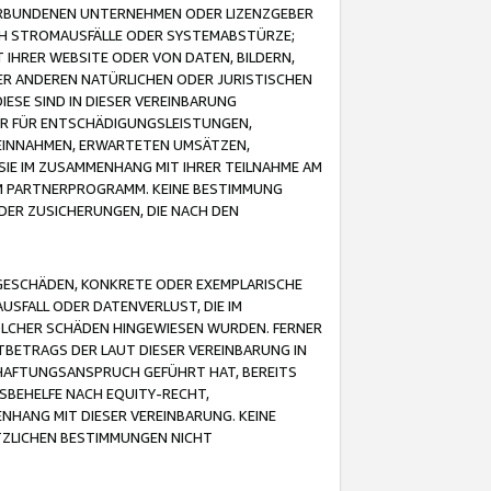
VERBUNDENEN UNTERNEHMEN ODER LIZENZGEBER
ICH STROMAUSFÄLLE ODER SYSTEMABSTÜRZE;
IHRER WEBSITE ODER VON DATEN, BILDERN,
ER ANDEREN NATÜRLICHEN ODER JURISTISCHEN
ESE SIND IN DIESER VEREINBARUNG
R FÜR ENTSCHÄDIGUNGSLEISTUNGEN,
EINNAHMEN, ERWARTETEN UMSÄTZEN,
SIE IM ZUSAMMENHANG MIT IHRER TEILNAHME AM
M PARTNERPROGRAMM. KEINE BESTIMMUNG
DER ZUSICHERUNGEN, DIE NACH DEN
GESCHÄDEN, KONKRETE ODER EXEMPLARISCHE
SFALL ODER DATENVERLUST, DIE IM
OLCHER SCHÄDEN HINGEWIESEN WURDEN. FERNER
BETRAGS DER LAUT DIESER VEREINBARUNG IN
HAFTUNGSANSPRUCH GEFÜHRT HAT, BEREITS
SBEHELFE NACH EQUITY-RECHT,
NHANG MIT DIESER VEREINBARUNG. KEINE
TZLICHEN BESTIMMUNGEN NICHT