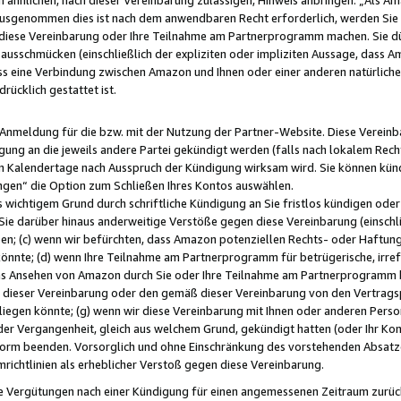
usgenommen dies ist nach dem anwendbaren Recht erforderlich, werden Sie 
f diese Vereinbarung oder Ihre Teilnahme am Partnerprogramm machen. Sie d
usschmücken (einschließlich der expliziten oder impliziten Aussage, dass A
 eine Verbindung zwischen Amazon und Ihnen oder einer anderen natürlichen 
rücklich gestattet ist.
r Anmeldung für die bzw. mit der Nutzung der Partner-Website. Diese Vereinb
gung an die jeweils andere Partei gekündigt werden (falls nach lokalem Rech
n Kalendertage nach Ausspruch der Kündigung wirksam wird. Sie können kündi
ngen“ die Option zum Schließen Ihres Kontos auswählen.
 wichtigem Grund durch schriftliche Kündigung an Sie fristlos kündigen oder I
 Sie darüber hinaus anderweitige Verstöße gegen diese Vereinbarung (einschli
ben; (c) wenn wir befürchten, dass Amazon potenziellen Rechts- oder Haftu
nnte; (d) wenn Ihre Teilnahme am Partnerprogramm für betrügerische, irref
das Ansehen von Amazon durch Sie oder Ihre Teilnahme am Partnerprogramm b
ieser Vereinbarung oder den gemäß dieser Vereinbarung von den Vertragspa
liegen könnte; (g) wenn wir diese Vereinbarung mit Ihnen oder anderen Perso
 der Vergangenheit, gleich aus welchem Grund, gekündigt hatten (oder Ihr Ko
rm beenden. Vorsorglich und ohne Einschränkung des vorstehenden Absatzes
richtlinien als erheblicher Verstoß gegen diese Vereinbarung.
e Vergütungen nach einer Kündigung für einen angemessenen Zeitraum zurückb