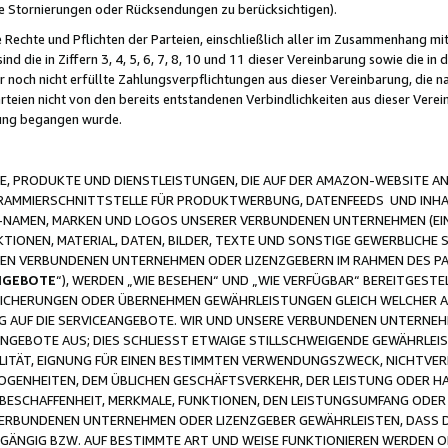
ge Stornierungen oder Rücksendungen zu berücksichtigen).
 Rechte und Pflichten der Parteien, einschließlich aller im Zusammenhang m
 die in Ziffern 3, 4, 5, 6, 7, 8, 10 und 11 dieser Vereinbarung sowie die in
er noch nicht erfüllte Zahlungsverpflichtungen aus dieser Vereinbarung, die
arteien nicht von den bereits entstandenen Verbindlichkeiten aus dieser Ver
gung begangen wurde.
 PRODUKTE UND DIENSTLEISTUNGEN, DIE AUF DER AMAZON-WEBSITE AN
GRAMMIERSCHNITTSTELLE FÜR PRODUKTWERBUNG, DATENFEEDS UND INH
-NAMEN, MARKEN UND LOGOS UNSERER VERBUNDENEN UNTERNEHMEN (EIN
IONEN, MATERIAL, DATEN, BILDER, TEXTE UND SONSTIGE GEWERBLICHE 
EREN VERBUNDENEN UNTERNEHMEN ODER LIZENZGEBERN IM RAHMEN DES 
NGEBOTE
“), WERDEN „WIE BESEHEN“ UND „WIE VERFÜGBAR“ BEREITGEST
CHERUNGEN ODER ÜBERNEHMEN GEWÄHRLEISTUNGEN GLEICH WELCHER AR
ZUG AUF DIE SERVICEANGEBOTE. WIR UND UNSERE VERBUNDENEN UNTERNEH
ANGEBOTE AUS; DIES SCHLIESST ETWAIGE STILLSCHWEIGENDE GEWÄHRLE
LITÄT, EIGNUNG FÜR EINEN BESTIMMTEN VERWENDUNGSZWECK, NICHTVER
OGENHEITEN, DEM ÜBLICHEN GESCHÄFTSVERKEHR, DER LEISTUNG ODER H
 BESCHAFFENHEIT, MERKMALE, FUNKTIONEN, DEN LEISTUNGSUMFANG ODER
VERBUNDENEN UNTERNEHMEN ODER LIZENZGEBER GEWÄHRLEISTEN, DASS D
HGÄNGIG BZW. AUF BESTIMMTE ART UND WEISE FUNKTIONIEREN WERDEN 