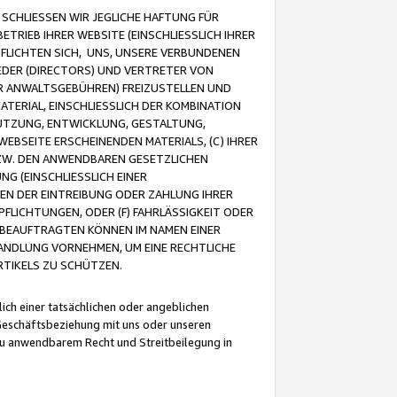
CHLIESSEN WIR JEGLICHE HAFTUNG FÜR
TRIEB IHRER WEBSITE (EINSCHLIESSLICH IHRER
FLICHTEN SICH, UNS, UNSERE VERBUNDENEN
EDER (DIRECTORS) UND VERTRETER VON
R ANWALTSGEBÜHREN) FREIZUSTELLEN UND
ATERIAL, EINSCHLIESSLICH DER KOMBINATION
NUTZUNG, ENTWICKLUNG, GESTALTUNG,
EBSEITE ERSCHEINENDEN MATERIALS, (C) IHRER
ZW. DEN ANWENDBAREN GESETZLICHEN
NG (EINSCHLIESSLICH EINER
BEN DER EINTREIBUNG ODER ZAHLUNG IHRER
LICHTUNGEN, ODER (F) FAHRLÄSSIGKEIT ODER
 BEAUFTRAGTEN KÖNNEN IM NAMEN EINER
HANDLUNG VORNEHMEN, UM EINE RECHTLICHE
TIKELS ZU SCHÜTZEN.
ich einer tatsächlichen oder angeblichen
Geschäftsbeziehung mit uns oder unseren
u anwendbarem Recht und Streitbeilegung in