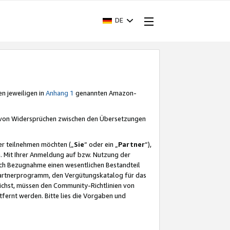
DE
en jeweiligen in
Anhang 1
genannten Amazon-
e von Widersprüchen zwischen den Übersetzungen
er teilnehmen möchten („
Sie
“ oder ein „
Partner
“),
. Mit Ihrer Anmeldung auf bzw. Nutzung der
durch Bezugnahme einen wesentlichen Bestandteil
 Partnerprogramm, den Vergütungskatalog für das
ichst, müssen den Community-Richtlinien von
fernt werden. Bitte lies die Vorgaben und