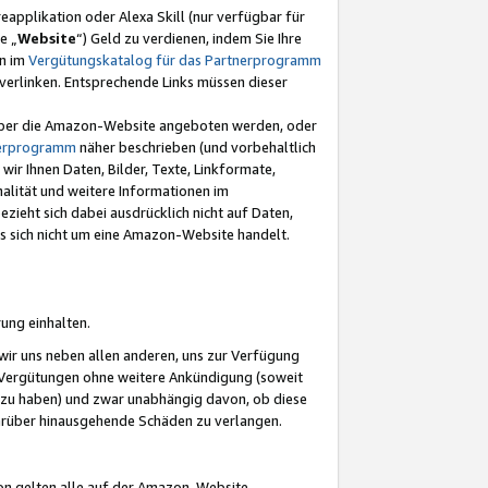
eapplikation oder Alexa Skill (nur verfügbar für
e „
Website
“) Geld zu verdienen, indem Sie Ihre
en im
Vergütungskatalog für das Partnerprogramm
t) verlinken. Entsprechende Links müssen dieser
e über die Amazon-Website angeboten werden, oder
nerprogramm
näher beschrieben (und vorbehaltlich
ir Ihnen Daten, Bilder, Texte, Linkformate,
alität und weitere Informationen im
zieht sich dabei ausdrücklich nicht auf Daten,
es sich nicht um eine Amazon-Website handelt.
rung einhalten.
ir uns neben allen anderen, uns zur Verfügung
n Vergütungen ohne weitere Ankündigung (soweit
 zu haben) und zwar unabhängig davon, ob diese
darüber hinausgehende Schäden zu verlangen.
on gelten alle auf der Amazon-Website