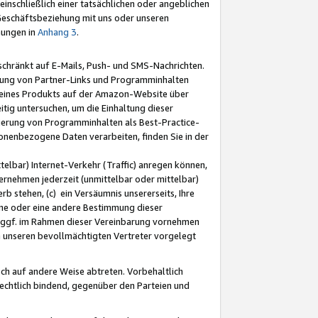
nschließlich einer tatsächlichen oder angeblichen
Geschäftsbeziehung mit uns oder unseren
mungen in
Anhang 3
.
schränkt auf E-Mails, Push- und SMS-Nachrichten.
ellung von Partner-Links und Programminhalten
 eines Produkts auf der Amazon-Website über
tig untersuchen, um die Einhaltung dieser
ntierung von Programminhalten als Best-Practice-
sonenbezogene Daten verarbeiten, finden Sie in der
telbar) Internet-Verkehr (Traffic) anregen können,
rnehmen jederzeit (unmittelbar oder mittelbar)
b stehen, (c) ein Versäumnis unsererseits, Ihre
fene oder eine andere Bestimmung dieser
r ggf. im Rahmen dieser Vereinbarung vornehmen
ch unseren bevollmächtigten Vertreter vorgelegt
ch auf andere Weise abtreten. Vorbehaltlich
rechtlich bindend, gegenüber den Parteien und