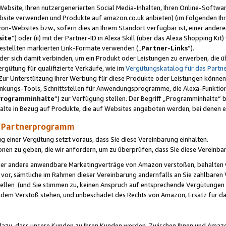
ebsite, Ihren nutzergenerierten Social Media-Inhalten, Ihren Online-Softwar
ebsite verwenden und Produkte auf amazon.co.uk anbieten) (im Folgenden Ihr
-Websites bzw., sofern dies an Ihrem Standort verfügbar ist, einer ander
ite
“) oder (ii) mit der Partner-ID in Alexa Skill (über das Alexa Shopping Ki
estellten markierten Link-Formate verwenden („
Partner-Links
“).
oder sich damit verbinden, um ein Produkt oder Leistungen zu erwerben, di
gütung für qualifizierte Verkäufe, wie im
Vergütungskatalog für das Part
Zur Unterstützung Ihrer Werbung für diese Produkte oder Leistungen können w
linkungs-Tools, Schnittstellen für Anwendungsprogramme, die Alexa-Funktion
Programminhalte
“) zur Verfügung stellen. Der Begriff „Programminhalte“ be
halte in Bezug auf Produkte, die auf Websites angeboten werden, bei denen 
as Partnerprogramm
einer Vergütung setzt voraus, dass Sie diese Vereinbarung einhalten.
ionen zu geben, die wir anfordern, um zu überprüfen, dass Sie diese Vereinba
oder andere anwendbare Marketingverträge von Amazon verstoßen, behalten w
 vor, sämtliche im Rahmen dieser Vereinbarung andernfalls an Sie zahlbare
tellen (und Sie stimmen zu, keinen Anspruch auf entsprechende Vergütungen
 dem Verstoß stehen, und unbeschadet des Rechts von Amazon, Ersatz für 
azu, dass unsere Kunden zu Ihren Kunden werden. Zwischen Ihnen und Amaz