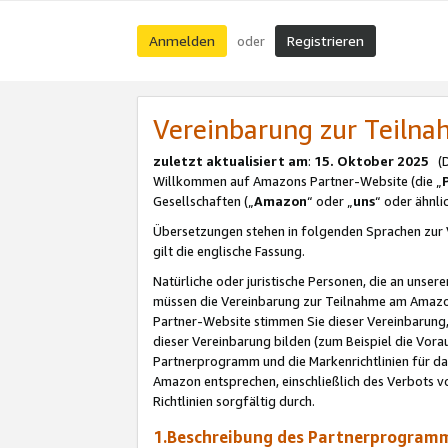
Anmelden
Registrieren
oder
Vereinbarung zur Teil
zuletzt aktualisiert am
:
15. Oktober 2025
(De
Willkommen auf Amazons Partner-Website (die „
Gesellschaften („
Amazon
“ oder „
uns
“ oder ähnl
Übersetzungen stehen in folgenden Sprachen zur 
gilt die englische Fassung.
Natürliche oder juristische Personen, die an uns
müssen die Vereinbarung zur Teilnahme am Amaz
Partner-Website stimmen Sie dieser Vereinbarung,
dieser Vereinbarung bilden (zum Beispiel die Vo
Partnerprogramm und die Markenrichtlinien für da
Amazon entsprechen, einschließlich des Verbots vo
Richtlinien sorgfältig durch.
1.Beschreibung des Partnerprogra