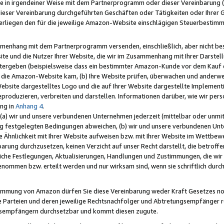
e in irgendeiner Weise mit dem Partnerprogramm oder dieser Vereinbarung (ei
ieser Vereinbarung durchgeführten Geschäften oder Tätigkeiten oder Ihrer 
liegen den für die jeweilige Amazon-Website einschlägigen Steuerbestim
mmenhang mit dem Partnerprogramm versenden, einschließlich, aber nicht be
site und die Nutzer Ihrer Website, die wir im Zusammenhang mit Ihrer Darst
itergeben (beispielsweise dass ein bestimmter Amazon-Kunde vor dem Kauf
uf die Amazon-Website kam, (b) Ihre Website prüfen, überwachen und anderwei
r Website dargestelltes Logo und die auf Ihrer Website dargestellte Impleme
reproduzieren, verbreiten und darstellen. Informationen darüber, wie wir per
ng in
Anhang 4
.
 (a) wir und unsere verbundenen Unternehmen jederzeit (mittelbar oder unmit
ng festgelegten Bedingungen abweichen, (b) wir und unsere verbundenen Unte
 Ähnlichkeit mit Ihrer Website aufweisen bzw. mit Ihrer Website im Wettbewer
barung durchzusetzen, keinen Verzicht auf unser Recht darstellt, die betrof
liche Festlegungen, Aktualisierungen, Handlungen und Zustimmungen, die wi
enommen bzw. erteilt werden und nur wirksam sind, wenn sie schriftlich dur
stimmung von Amazon dürfen Sie diese Vereinbarung weder Kraft Gesetzes no
die Parteien und deren jeweilige Rechtsnachfolger und Abtretungsempfänger 
ngsempfängern durchsetzbar und kommt diesen zugute.