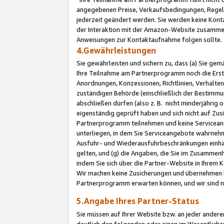
angegebenen Preise, Verkaufsbedingungen, Regeln
jederzeit geändert werden. Sie werden keine Konta
der Interaktion mit der Amazon-Website zusamme
Anweisungen zur Kontaktaufnahme folgen sollte.
4.Gewährleistungen
Sie gewährleisten und sichern zu, dass (a) Sie g
Ihre Teilnahme am Partnerprogramm noch die Erst
Anordnungen, Konzessionen, Richtlinien, Verhalten
zuständigen Behörde (einschließlich der Bestimmu
abschließen dürfen (also z. B. nicht minderjährig
eigenständig geprüft haben und sich nicht auf Zusi
Partnerprogramm teilnehmen und keine Servicean
unterliegen, in dem Sie Serviceangebote wahrneh
Ausfuhr- und Wiederausfuhrbeschränkungen einhal
gelten, und (g) die Angaben, die Sie im Zusammen
indem Sie sich über die Partner-Website in Ihrem
Wir machen keine Zusicherungen und übernehmen 
Partnerprogramm erwarten können, und wir sind n
5.Angabe Ihres Partner-Status
Sie müssen auf Ihrer Website bzw. an jeder ander
deutlich den folgenden oder einen im Wesentlichen