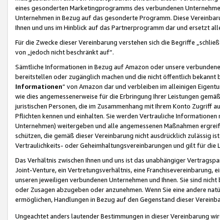
eines gesonderten Marketingprogramms des verbundenen Unternehmens
Unternehmen in Bezug auf das gesonderte Programm. Diese Vereinbarung
Ihnen und uns im Hinblick auf das Partnerprogramm dar und ersetzt al
Für die Zwecke dieser Vereinbarung verstehen sich die Begriffe „schließ
von „jedoch nicht beschränkt auf“.
Sämtliche Informationen in Bezug auf Amazon oder unsere verbunde
bereitstellen oder zugänglich machen und die nicht öffentlich bekannt bz
Informationen
“ von Amazon dar und verbleiben im alleinigen Eigent
wie dies angemessenerweise für die Erbringung Ihrer Leistungen gemäß d
juristischen Personen, die im Zusammenhang mit Ihrem Konto Zugriff au
Pflichten kennen und einhalten. Sie werden Vertrauliche Informationen 
Unternehmen) weitergeben und alle angemessenen Maßnahmen ergreifen
schützen, die gemäß dieser Vereinbarung nicht ausdrücklich zulässig is
Vertraulichkeits- oder Geheimhaltungsvereinbarungen und gilt für die
Das Verhältnis zwischen Ihnen und uns ist das unabhängiger Vertragspa
Joint-Venture, ein Vertretungsverhältnis, eine Franchisevereinbarung, 
unseren jeweiligen verbundenen Unternehmen und Ihnen. Sie sind ni
oder Zusagen abzugeben oder anzunehmen. Wenn Sie eine andere natürli
ermöglichen, Handlungen in Bezug auf den Gegenstand dieser Vereinbar
Ungeachtet anders lautender Bestimmungen in dieser Vereinbarung wird