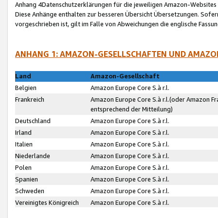
Anhang 4Datenschutzerklärungen für die jeweiligen Amazon-Websites
Diese Anhänge enthalten zur besseren Übersicht Übersetzungen. Sofe
vorgeschrieben ist, gilt im Falle von Abweichungen die englische Fass
ANHANG 1: AMAZON-GESELLSCHAFTEN UND AMAZO
Land
Amazon-Gesellschaft
Belgien
Amazon Europe Core S.à r.l.
Frankreich
Amazon Europe Core S.à r.l.(oder Amazon Fr
entsprechend der Mitteilung)
Deutschland
Amazon Europe Core S.à r.l.
Irland
Amazon Europe Core S.à r.l.
Italien
Amazon Europe Core S.à r.l.
Niederlande
Amazon Europe Core S.à r.l.
Polen
Amazon Europe Core S.à r.l.
Spanien
Amazon Europe Core S.à r.l.
Schweden
Amazon Europe Core S.à r.l.
Vereinigtes Königreich
Amazon Europe Core S.à r.l.