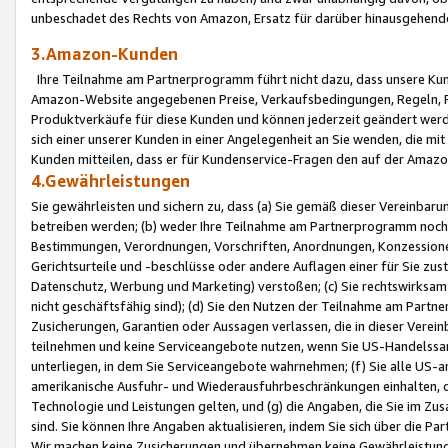
unbeschadet des Rechts von Amazon, Ersatz für darüber hinausgehen
3.Amazon-Kunden
Ihre Teilnahme am Partnerprogramm führt nicht dazu, dass unsere Kun
Amazon-Website angegebenen Preise, Verkaufsbedingungen, Regeln, Ri
Produktverkäufe für diese Kunden und können jederzeit geändert werde
sich einer unserer Kunden in einer Angelegenheit an Sie wenden, die 
Kunden mitteilen, dass er für Kundenservice-Fragen den auf der Ama
4.Gewährleistungen
Sie gewährleisten und sichern zu, dass (a) Sie gemäß dieser Vereinba
betreiben werden; (b) weder Ihre Teilnahme am Partnerprogramm noch d
Bestimmungen, Verordnungen, Vorschriften, Anordnungen, Konzessionen,
Gerichtsurteile und -beschlüsse oder andere Auflagen einer für Sie zu
Datenschutz, Werbung und Marketing) verstoßen; (c) Sie rechtswirksam 
nicht geschäftsfähig sind); (d) Sie den Nutzen der Teilnahme am Partne
Zusicherungen, Garantien oder Aussagen verlassen, die in dieser Verein
teilnehmen und keine Serviceangebote nutzen, wenn Sie US-Handelssa
unterliegen, in dem Sie Serviceangebote wahrnehmen; (f) Sie alle US
amerikanische Ausfuhr- und Wiederausfuhrbeschränkungen einhalten, 
Technologie und Leistungen gelten, und (g) die Angaben, die Sie im 
sind. Sie können Ihre Angaben aktualisieren, indem Sie sich über die 
Wir machen keine Zusicherungen und übernehmen keine Gewährleistun