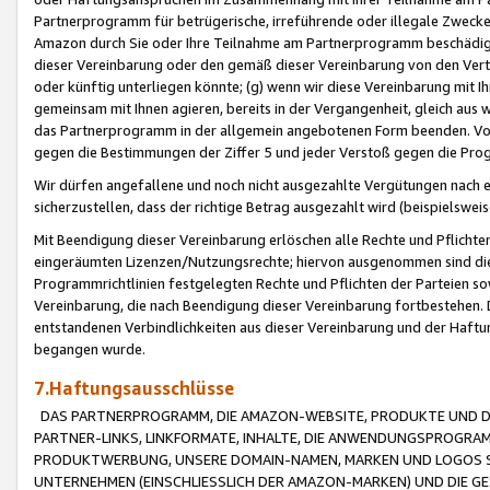
Partnerprogramm für betrügerische, irreführende oder illegale Zwecke
Amazon durch Sie oder Ihre Teilnahme am Partnerprogramm beschädig
dieser Vereinbarung oder den gemäß dieser Vereinbarung von den Vertr
oder künftig unterliegen könnte; (g) wenn wir diese Vereinbarung mit I
gemeinsam mit Ihnen agieren, bereits in der Vergangenheit, gleich aus
das Partnerprogramm in der allgemein angebotenen Form beenden. Vors
gegen die Bestimmungen der Ziffer 5 und jeder Verstoß gegen die Prog
Wir dürfen angefallene und noch nicht ausgezahlte Vergütungen nach 
sicherzustellen, dass der richtige Betrag ausgezahlt wird (beispielsw
Mit Beendigung dieser Vereinbarung erlöschen alle Rechte und Pflichte
eingeräumten Lizenzen/Nutzungsrechte; hiervon ausgenommen sind die in 
Programmrichtlinien festgelegten Rechte und Pflichten der Parteien sow
Vereinbarung, die nach Beendigung dieser Vereinbarung fortbestehen. D
entstandenen Verbindlichkeiten aus dieser Vereinbarung und der Haft
begangen wurde.
7.Haftungsausschlüsse
DAS PARTNERPROGRAMM, DIE AMAZON-WEBSITE, PRODUKTE UND DI
PARTNER-LINKS, LINKFORMATE, INHALTE, DIE ANWENDUNGSPROGR
PRODUKTWERBUNG, UNSERE DOMAIN-NAMEN, MARKEN UND LOGOS S
UNTERNEHMEN (EINSCHLIESSLICH DER AMAZON-MARKEN) UND DIE GE