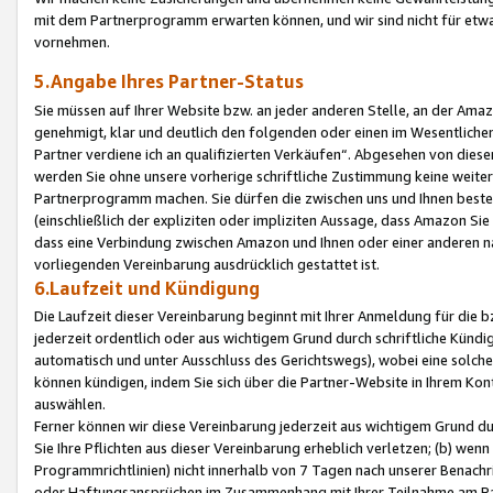
mit dem Partnerprogramm erwarten können, und wir sind nicht für etwa
vornehmen.
5.Angabe Ihres Partner-Status
Sie müssen auf Ihrer Website bzw. an jeder anderen Stelle, an der Am
genehmigt, klar und deutlich den folgenden oder einen im Wesentlichen
Partner verdiene ich an qualifizierten Verkäufen“. Abgesehen von die
werden Sie ohne unsere vorherige schriftliche Zustimmung keine weite
Partnerprogramm machen. Sie dürfen die zwischen uns und Ihnen best
(einschließlich der expliziten oder impliziten Aussage, dass Amazon Si
dass eine Verbindung zwischen Amazon und Ihnen oder einer anderen natü
vorliegenden Vereinbarung ausdrücklich gestattet ist.
6.Laufzeit und Kündigung
Die Laufzeit dieser Vereinbarung beginnt mit Ihrer Anmeldung für die 
jederzeit ordentlich oder aus wichtigem Grund durch schriftliche Kündi
automatisch und unter Ausschluss des Gerichtswegs), wobei eine solch
können kündigen, indem Sie sich über die Partner-Website in Ihrem Ko
auswählen.
Ferner können wir diese Vereinbarung jederzeit aus wichtigem Grund dur
Sie Ihre Pflichten aus dieser Vereinbarung erheblich verletzen; (b) wen
Programmrichtlinien) nicht innerhalb von 7 Tagen nach unserer Benachr
oder Haftungsansprüchen im Zusammenhang mit Ihrer Teilnahme am Pa