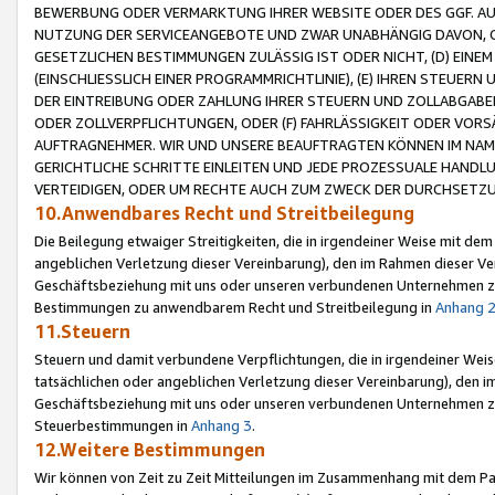
BEWERBUNG ODER VERMARKTUNG IHRER WEBSITE ODER DES GGF. AUF 
NUTZUNG DER SERVICEANGEBOTE UND ZWAR UNABHÄNGIG DAVON, O
GESETZLICHEN BESTIMMUNGEN ZULÄSSIG IST ODER NICHT, (D) EINE
(EINSCHLIESSLICH EINER PROGRAMMRICHTLINIE), (E) IHREN STEUER
DER EINTREIBUNG ODER ZAHLUNG IHRER STEUERN UND ZOLLABGAB
ODER ZOLLVERPFLICHTUNGEN, ODER (F) FAHRLÄSSIGKEIT ODER VORS
AUFTRAGNEHMER. WIR UND UNSERE BEAUFTRAGTEN KÖNNEN IM NAME
GERICHTLICHE SCHRITTE EINLEITEN UND JEDE PROZESSUALE HAND
VERTEIDIGEN, ODER UM RECHTE AUCH ZUM ZWECK DER DURCHSETZU
10.Anwendbares Recht und Streitbeilegung
Die Beilegung etwaiger Streitigkeiten, die in irgendeiner Weise mit de
angeblichen Verletzung dieser Vereinbarung), den im Rahmen dieser Ve
Geschäftsbeziehung mit uns oder unseren verbundenen Unternehmen zu
Bestimmungen zu anwendbarem Recht und Streitbeilegung in
Anhang 
11.Steuern
Steuern und damit verbundene Verpflichtungen, die in irgendeiner Wei
tatsächlichen oder angeblichen Verletzung dieser Vereinbarung), den 
Geschäftsbeziehung mit uns oder unseren verbundenen Unternehmen z
Steuerbestimmungen in
Anhang 3
.
12.Weitere Bestimmungen
Wir können von Zeit zu Zeit Mitteilungen im Zusammenhang mit dem Par