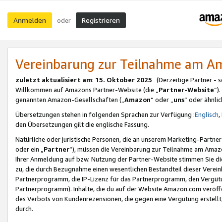
Anmelden
Registrieren
oder
Vereinbarung zur Teilnahme am 
zuletzt aktualisiert am
:
15. Oktober 2025
(Derzeitige Partner - 
Willkommen auf Amazons Partner-Website (die „
Partner-Website
“)
genannten Amazon-Gesellschaften („
Amazon
“ oder „
uns
“ oder ähnli
Übersetzungen stehen in folgenden Sprachen zur Verfügung :
Englisch
,
den Übersetzungen gilt die englische Fassung.
Natürliche oder juristische Personen, die an unserem Marketing-Partn
oder ein „
Partner
“), müssen die Vereinbarung zur Teilnahme am Ama
Ihrer Anmeldung auf bzw. Nutzung der Partner-Website stimmen Sie die
zu, die durch Bezugnahme einen wesentlichen Bestandteil dieser Verei
Partnerprogramm, die IP-Lizenz für das Partnerprogramm, den Vergütu
Partnerprogramm). Inhalte, die du auf der Website Amazon.com veröffe
des Verbots von Kundenrezensionen, die gegen eine Vergütung erstellt, 
durch.