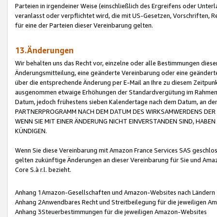
Parteien in irgendeiner Weise (einschließlich des Ergreifens oder Unt
veranlasst oder verpflichtet wird, die mit US-Gesetzen, Vorschriften,
für eine der Parteien dieser Vereinbarung gelten.
13.Änderungen
Wir behalten uns das Recht vor, einzelne oder alle Bestimmungen diese
Änderungsmitteilung, eine geänderte Vereinbarung oder eine geänderte 
über die entsprechende Änderung per E-Mail an Ihre zu diesem Zeitpun
ausgenommen etwaige Erhöhungen der Standardvergütung im Rahmen
Datum, jedoch frühestens sieben Kalendertage nach dem Datum, an de
PARTNERPROGRAMM NACH DEM DATUM DES WIRKSAMWERDENS DER Ä
WENN SIE MIT EINER ÄNDERUNG NICHT EINVERSTANDEN SIND, HABEN S
KÜNDIGEN.
Wenn Sie diese Vereinbarung mit Amazon France Services SAS geschlo
gelten zukünftige Änderungen an dieser Vereinbarung für Sie und Ama
Core S.à r.l. bezieht.
Anhang 1Amazon-Gesellschaften und Amazon-Websites nach Ländern
Anhang 2Anwendbares Recht und Streitbeilegung für die jeweiligen 
Anhang 3Steuerbestimmungen für die jeweiligen Amazon-Websites