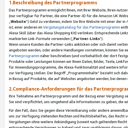
1.Beschreibung des Partnerprogramms
Das Partnerprogramm ermöglicht Ihnen, mit Ihrer Website, Ihren nutzer
(nur verfügbar für Partner, die eine Partner-ID für die Amazon UK We
„
Website
“) Geld zu verdienen, indem Sie Ihre Website mit einer der in
ist, einer anderen im
Vergütungskatalog für das Partnerprogramm
enth
Alexa Skill (über das Alexa Shopping Kit) verlinken. Entsprechende Lin
markierten Link-Formate verwenden („
Partner-Links
“).
Wenn unsere Kunden die Partner-Links anklicken oder sich damit verbi
angeboten werden, oder andere Handlungen vornehmen, können Sie eine
Partnerprogramm
näher beschrieben (und vorbehaltlich der dort festg
Produkte oder Leistungen können wir Ihnen Daten, Bilder, Texte, Linkfo
für Anwendungsprogramme, die Alexa-Funktionalität und weitere Inf
zur Verfügung stellen. Der Begriff „Programminhalte“ bezieht sich dabe
in Bezug auf Produkte, die auf Websites angeboten werden, bei denen 
2.Compliance-Anforderungen für das Partnerprog
Ihre Teilnahme am Partnerprogramm und der Bezug einer Vergütung setz
Sie sind verpflichtet, uns umgehend alle Informationen zu geben, die w
Für den Fall, dass Sie gegen diese Vereinbarung oder andere anwendba
uns zur Verfügung stehenden Rechten und Rechtsbehelfen, das Recht vo
Vergütungen ohne weitere Ankündigung (soweit nach geltendem Recht z
entsprechende Vergütungen zu haben) und zwar unabhängig davon, ob 