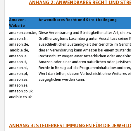
ANHANG 2: ANWENDBARES RECHT UND STRE
Amazon-
Anwendbares Recht und Streitbeilegung
Website
amazon.com.be,
Diese Vereinbarung und Streitigkeiten aller Art, die 
amazon.fr,
Großherzogtums Luxemburg unter Ausschluss seiner Kol
amazon.de,
ausschließlichen Zuständigkeit der Gerichte im Geri
audible.de,
dieser Vereinbarung kann Amazon bei einem zuständig
amazon.ie
Rechtsschutz wegen einer tatsächlichen oder angebli
amazon.it,
Amazon oder einer anderen natürlichen oder juristisc
amazon.nl,
Rechte in Bezug auf die Programminhalte besonderer,
amazon.pl,
Wert darstellen, dessen Verlust nicht ohne Weiteres e
amazon.es,
ausgeglichen werden kann.
amazon.se,
amazon.co.uk,
audible.co.uk
ANHANG 3: STEUERBESTIMMUNGEN FÜR DIE JEWEIL