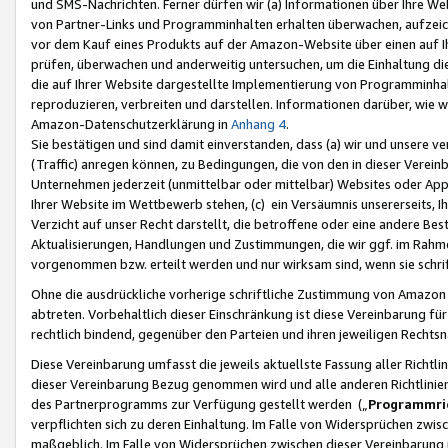
und SMS-Nachrichten. Ferner dürfen wir (a) Informationen über Ihre We
von Partner-Links und Programminhalten erhalten überwachen, aufzei
vor dem Kauf eines Produkts auf der Amazon-Website über einen auf Ih
prüfen, überwachen und anderweitig untersuchen, um die Einhaltung dies
die auf Ihrer Website dargestellte Implementierung von Programminhalt
reproduzieren, verbreiten und darstellen. Informationen darüber, wie w
Amazon-Datenschutzerklärung in
Anhang 4
.
Sie bestätigen und sind damit einverstanden, dass (a) wir und unsere 
(Traffic) anregen können, zu Bedingungen, die von den in dieser Vere
Unternehmen jederzeit (unmittelbar oder mittelbar) Websites oder Appl
Ihrer Website im Wettbewerb stehen, (c) ein Versäumnis unsererseits, I
Verzicht auf unser Recht darstellt, die betroffene oder eine andere B
Aktualisierungen, Handlungen und Zustimmungen, die wir ggf. im Rahme
vorgenommen bzw. erteilt werden und nur wirksam sind, wenn sie schri
Ohne die ausdrückliche vorherige schriftliche Zustimmung von Amazon
abtreten. Vorbehaltlich dieser Einschränkung ist diese Vereinbarung f
rechtlich bindend, gegenüber den Parteien und ihren jeweiligen Rech
Diese Vereinbarung umfasst die jeweils aktuellste Fassung aller Richtli
dieser Vereinbarung Bezug genommen wird und alle anderen Richtlinie
des Partnerprogramms zur Verfügung gestellt werden („
Programmric
verpflichten sich zu deren Einhaltung. Im Falle von Widersprüchen zwi
maßgeblich. Im Falle von Widersprüchen zwischen dieser Vereinbarun