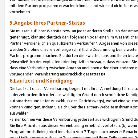
mit dem Partnerprogramm erwarten können, und wir sind nicht für etwa
vornehmen.
5.Angabe Ihres Partner-Status
Sie müssen auf Ihrer Website bzw. an jeder anderen Stelle, an der Am
genehmigt, klar und deutlich den folgenden oder einen im Wesentlichen
Partner verdiene ich an qualifizierten Verkäufen“. Abgesehen von die
werden Sie ohne unsere vorherige schriftliche Zustimmung keine weite
Partnerprogramm machen. Sie dürfen die zwischen uns und Ihnen best
(einschließlich der expliziten oder impliziten Aussage, dass Amazon Si
dass eine Verbindung zwischen Amazon und Ihnen oder einer anderen natü
vorliegenden Vereinbarung ausdrücklich gestattet ist.
6.Laufzeit und Kündigung
Die Laufzeit dieser Vereinbarung beginnt mit Ihrer Anmeldung für die 
jederzeit ordentlich oder aus wichtigem Grund durch schriftliche Kündi
automatisch und unter Ausschluss des Gerichtswegs), wobei eine solch
können kündigen, indem Sie sich über die Partner-Website in Ihrem Ko
auswählen.
Ferner können wir diese Vereinbarung jederzeit aus wichtigem Grund dur
Sie Ihre Pflichten aus dieser Vereinbarung erheblich verletzen; (b) wen
Programmrichtlinien) nicht innerhalb von 7 Tagen nach unserer Benachr
oder Haftungsansprüchen im Zusammenhang mit Ihrer Teilnahme am Pa