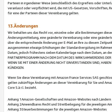
Parteien in irgendeiner Weise (einschließlich des Ergreifens oder Unt
veranlasst oder verpflichtet wird, die mit US-Gesetzen, Vorschriften,
für eine der Parteien dieser Vereinbarung gelten.
13.Änderungen
Wir behalten uns das Recht vor, einzelne oder alle Bestimmungen diese
Änderungsmitteilung, eine geänderte Vereinbarung oder eine geänderte 
über die entsprechende Änderung per E-Mail an Ihre zu diesem Zeitpun
ausgenommen etwaige Erhöhungen der Standardvergütung im Rahmen
Datum, jedoch frühestens sieben Kalendertage nach dem Datum, an de
PARTNERPROGRAMM NACH DEM DATUM DES WIRKSAMWERDENS DER Ä
WENN SIE MIT EINER ÄNDERUNG NICHT EINVERSTANDEN SIND, HABEN S
KÜNDIGEN.
Wenn Sie diese Vereinbarung mit Amazon France Services SAS geschlo
gelten zukünftige Änderungen an dieser Vereinbarung für Sie und Ama
Core S.à r.l. bezieht.
Anhang 1Amazon-Gesellschaften und Amazon-Websites nach Ländern
Anhang 2Anwendbares Recht und Streitbeilegung für die jeweiligen 
Anhang 3Steuerbestimmungen für die jeweiligen Amazon-Websites