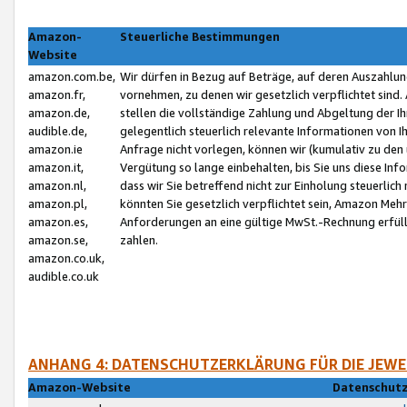
Amazon-
Steuerliche Bestimmungen
Website
amazon.com.be,
Wir dürfen in Bezug auf Beträge, auf deren Auszahlun
amazon.fr,
vornehmen, zu denen wir gesetzlich verpflichtet sind
amazon.de,
stellen die vollständige Zahlung und Abgeltung der 
audible.de,
gelegentlich steuerlich relevante Informationen von I
amazon.ie
Anfrage nicht vorlegen, können wir (kumulativ zu de
amazon.it,
Vergütung so lange einbehalten, bis Sie uns diese Inf
amazon.nl,
dass wir Sie betreffend nicht zur Einholung steuerlich 
amazon.pl,
könnten Sie gesetzlich verpflichtet sein, Amazon Meh
amazon.es,
Anforderungen an eine gültige MwSt.-Rechnung erfüllt
amazon.se,
zahlen.
amazon.co.uk,
audible.co.uk
ANHANG 4: DATENSCHUTZERKLÄRUNG FÜR DIE JEWE
Amazon-Website
Datenschutz