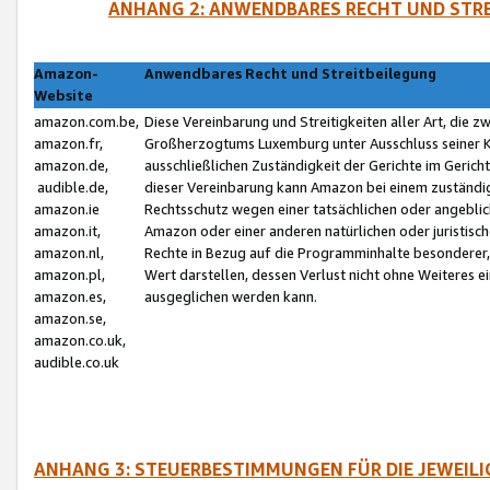
ANHANG 2: ANWENDBARES RECHT UND STRE
Amazon-
Anwendbares Recht und Streitbeilegung
Website
amazon.com.be,
Diese Vereinbarung und Streitigkeiten aller Art, die 
amazon.fr,
Großherzogtums Luxemburg unter Ausschluss seiner Kol
amazon.de,
ausschließlichen Zuständigkeit der Gerichte im Geri
audible.de,
dieser Vereinbarung kann Amazon bei einem zuständig
amazon.ie
Rechtsschutz wegen einer tatsächlichen oder angebli
amazon.it,
Amazon oder einer anderen natürlichen oder juristisc
amazon.nl,
Rechte in Bezug auf die Programminhalte besonderer,
amazon.pl,
Wert darstellen, dessen Verlust nicht ohne Weiteres e
amazon.es,
ausgeglichen werden kann.
amazon.se,
amazon.co.uk,
audible.co.uk
ANHANG 3: STEUERBESTIMMUNGEN FÜR DIE JEWEIL