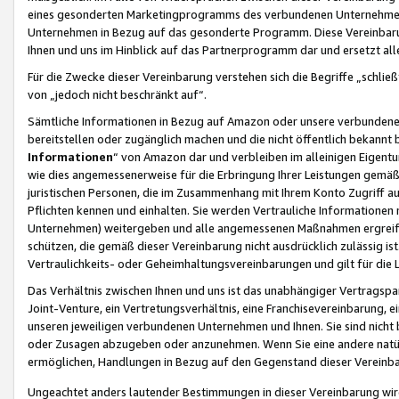
eines gesonderten Marketingprogramms des verbundenen Unternehmens
Unternehmen in Bezug auf das gesonderte Programm. Diese Vereinbarung
Ihnen und uns im Hinblick auf das Partnerprogramm dar und ersetzt al
Für die Zwecke dieser Vereinbarung verstehen sich die Begriffe „schließ
von „jedoch nicht beschränkt auf“.
Sämtliche Informationen in Bezug auf Amazon oder unsere verbunde
bereitstellen oder zugänglich machen und die nicht öffentlich bekannt bz
Informationen
“ von Amazon dar und verbleiben im alleinigen Eigent
wie dies angemessenerweise für die Erbringung Ihrer Leistungen gemäß d
juristischen Personen, die im Zusammenhang mit Ihrem Konto Zugriff au
Pflichten kennen und einhalten. Sie werden Vertrauliche Informationen 
Unternehmen) weitergeben und alle angemessenen Maßnahmen ergreifen
schützen, die gemäß dieser Vereinbarung nicht ausdrücklich zulässig is
Vertraulichkeits- oder Geheimhaltungsvereinbarungen und gilt für die
Das Verhältnis zwischen Ihnen und uns ist das unabhängiger Vertragspa
Joint-Venture, ein Vertretungsverhältnis, eine Franchisevereinbarung, 
unseren jeweiligen verbundenen Unternehmen und Ihnen. Sie sind ni
oder Zusagen abzugeben oder anzunehmen. Wenn Sie eine andere natürli
ermöglichen, Handlungen in Bezug auf den Gegenstand dieser Vereinbar
Ungeachtet anders lautender Bestimmungen in dieser Vereinbarung wird