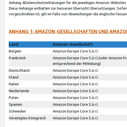
Anhang 4Datenschutzerklärungen für die jeweiligen Amazon-Websites
Diese Anhänge enthalten zur besseren Übersicht Übersetzungen. Sofe
vorgeschrieben ist, gilt im Falle von Abweichungen die englische Fass
ANHANG 1: AMAZON-GESELLSCHAFTEN UND AMAZO
Land
Amazon-Gesellschaft
Belgien
Amazon Europe Core S.à r.l.
Frankreich
Amazon Europe Core S.à r.l.(oder Amazon Fr
entsprechend der Mitteilung)
Deutschland
Amazon Europe Core S.à r.l.
Irland
Amazon Europe Core S.à r.l.
Italien
Amazon Europe Core S.à r.l.
Niederlande
Amazon Europe Core S.à r.l.
Polen
Amazon Europe Core S.à r.l.
Spanien
Amazon Europe Core S.à r.l.
Schweden
Amazon Europe Core S.à r.l.
Vereinigtes Königreich
Amazon Europe Core S.à r.l.