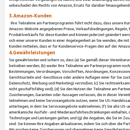
unbeschadet des Rechts von Amazon, Ersatz für darüber hinausgehen
3.Amazon-Kunden
Ihre Teilnahme am Partnerprogramm führt nicht dazu, dass unsere Kun
Amazon-Website angegebenen Preise, Verkaufsbedingungen, Regeln, Ri
Produktverkäufe für diese Kunden und können jederzeit geändert werde
sich einer unserer Kunden in einer Angelegenheit an Sie wenden, die 
Kunden mitteilen, dass er für Kundenservice-Fragen den auf der Ama
4.Gewährleistungen
Sie gewährleisten und sichern zu, dass (a) Sie gemäß dieser Vereinba
betreiben werden; (b) weder Ihre Teilnahme am Partnerprogramm noch d
Bestimmungen, Verordnungen, Vorschriften, Anordnungen, Konzessionen,
Gerichtsurteile und -beschlüsse oder andere Auflagen einer für Sie zu
Datenschutz, Werbung und Marketing) verstoßen; (c) Sie rechtswirksam 
nicht geschäftsfähig sind); (d) Sie den Nutzen der Teilnahme am Partne
Zusicherungen, Garantien oder Aussagen verlassen, die in dieser Verein
teilnehmen und keine Serviceangebote nutzen, wenn Sie US-Handelssa
unterliegen, in dem Sie Serviceangebote wahrnehmen; (f) Sie alle US
amerikanische Ausfuhr- und Wiederausfuhrbeschränkungen einhalten, 
Technologie und Leistungen gelten, und (g) die Angaben, die Sie im 
sind. Sie können Ihre Angaben aktualisieren, indem Sie sich über die 
Wir machen keine Zusicherungen und übernehmen keine Gewährleistun