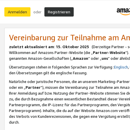
Anmelden
Registrieren
oder
Vereinbarung zur Teilnahme am 
zuletzt aktualisiert am
:
15. Oktober 2025
(Derzeitige Partner - 
Willkommen auf Amazons Partner-Website (die „
Partner-Website
“)
genannten Amazon-Gesellschaften („
Amazon
“ oder „
uns
“ oder ähnli
Übersetzungen stehen in folgenden Sprachen zur Verfügung :
Englisch
,
den Übersetzungen gilt die englische Fassung.
Natürliche oder juristische Personen, die an unserem Marketing-Partn
oder ein „
Partner
“), müssen die Vereinbarung zur Teilnahme am Ama
Ihrer Anmeldung auf bzw. Nutzung der Partner-Website stimmen Sie die
zu, die durch Bezugnahme einen wesentlichen Bestandteil dieser Verei
Partnerprogramm, die IP-Lizenz für das Partnerprogramm, den Vergütu
Partnerprogramm). Inhalte, die du auf der Website Amazon.com veröffe
des Verbots von Kundenrezensionen, die gegen eine Vergütung erstellt, 
durch.