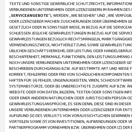
TEXTE UND SONSTIGE GEWERBLICHE SCHUTZRECHTE, INFORMATIONE
VERBUNDENEN UNTERNEHMEN ODER LIZENZGEBERN IM RAHMEN DES
„
SERVICEANGEBOTE
“), WERDEN „WIE BESEHEN“ UND „WIE VERFÜ
ODER LIZENZGEBER MACHEN ZUSICHERUNGEN ODER ÜBERNEHMEN GEW
GESETZLICH ODER IN SONSTIGER WEISE, IN BEZUG AUF DIE SERVI
SCHLIESSEN JEGLICHE GEWÄHRLEISTUNGEN IN BEZUG AUF DIE SERVI
GEWÄHRLEISTUNGEN BEZÜGLICH RECHTSMÄNGELN, MARKTGÄNGIGKEIT
VERWENDUNGSZWECK, NICHTVERLETZUNG SOWIE GEWÄHRLEISTUNGEN 
ÜBLICHEN GESCHÄFTSVERKEHR, DER LEISTUNG ODER HANDELSBRÄUCH
BESCHAFFENHEIT, MERKMALE, FUNKTIONEN, DEN LEISTUNGSUMFANG 
NOCH UNSERE VERBUNDENEN UNTERNEHMEN ODER LIZENZGEBER GEWÄ
BESCHRIEBEN DURCHGÄNGIG BZW. AUF BESTIMMTE ART UND WEISE
KORREKT, FEHLERFREI ODER FREI VON SCHÄDLICHEN KOMPONENTEN
HAFTEN FÜR: (A) FEHLER, UNGENAUIGKEITEN, VIREN, SCHADSOFTW
SYSTEMABSTÜRZE; ODER (B) UNBERECHTIGTE ZUGRIFFE AUF BZW. 
WEBSITE ODER VON DATEN, BILDERN, TEXTEN ODER SONSTIGEN INF
ODER EINER ANDEREN NATÜRLICHEN ODER JURISTISCHEN PERSON OD
GEWÄHRLEISTUNGSANSPRÜCHE, ES SEIN DENN, DIESE SIND IN DIES
UNSERE VERBUNDENEN UNTERNEHMEN ODER LIZENZGEBER FÜR EN
AUFGRUND (X) DES VERLUSTS VON VORAUSSICHTLICHEN GEWINNEN
VORTEILEN SOWIE (Y) VON INVESTITIONEN, AUFWENDUNGEN ODER VE
PARTNERPROGRAMM VORNEHMEN BZW. ÜBERNEHMEN ODER (Z) DER 