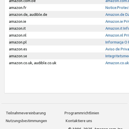
amazon.com.be
amazon.com.b
amazon.fr
Notice:Protec
amazon.de, audible.de
Amazon.de Da
amazon.ie
Amazon.ie Pri
amazon.it
Amazon.it Inf
amazon.nl
Amazon.nl Pri
amazon.pl
Informacja O
amazon.es
Aviso de Priv
amazon.se
Integritetsm
amazon.co.uk, audible.co.uk
Amazon.co.uk 
Teilnahmevereinbarung
Programmrichtlinien
Nutzungsbestimmungen
Kontaktiere uns