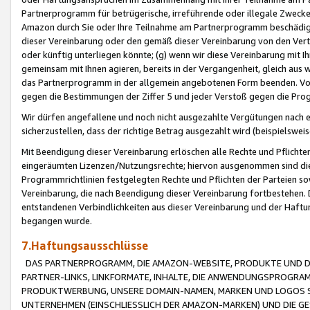
Partnerprogramm für betrügerische, irreführende oder illegale Zwecke
Amazon durch Sie oder Ihre Teilnahme am Partnerprogramm beschädig
dieser Vereinbarung oder den gemäß dieser Vereinbarung von den Vertr
oder künftig unterliegen könnte; (g) wenn wir diese Vereinbarung mit I
gemeinsam mit Ihnen agieren, bereits in der Vergangenheit, gleich aus
das Partnerprogramm in der allgemein angebotenen Form beenden. Vors
gegen die Bestimmungen der Ziffer 5 und jeder Verstoß gegen die Prog
Wir dürfen angefallene und noch nicht ausgezahlte Vergütungen nach 
sicherzustellen, dass der richtige Betrag ausgezahlt wird (beispielsw
Mit Beendigung dieser Vereinbarung erlöschen alle Rechte und Pflichte
eingeräumten Lizenzen/Nutzungsrechte; hiervon ausgenommen sind die in 
Programmrichtlinien festgelegten Rechte und Pflichten der Parteien sow
Vereinbarung, die nach Beendigung dieser Vereinbarung fortbestehen. D
entstandenen Verbindlichkeiten aus dieser Vereinbarung und der Haft
begangen wurde.
7.Haftungsausschlüsse
DAS PARTNERPROGRAMM, DIE AMAZON-WEBSITE, PRODUKTE UND DI
PARTNER-LINKS, LINKFORMATE, INHALTE, DIE ANWENDUNGSPROGR
PRODUKTWERBUNG, UNSERE DOMAIN-NAMEN, MARKEN UND LOGOS S
UNTERNEHMEN (EINSCHLIESSLICH DER AMAZON-MARKEN) UND DIE GE