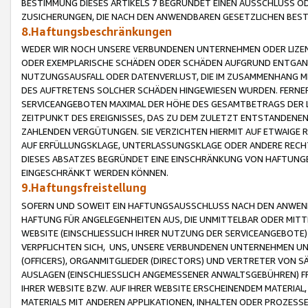
BESTIMMUNG DIESES ARTIKELS 7 BEGRÜNDET EINEN AUSSCHLUSS 
ZUSICHERUNGEN, DIE NACH DEN ANWENDBAREN GESETZLICHEN BE
8.Haftungsbeschränkungen
WEDER WIR NOCH UNSERE VERBUNDENEN UNTERNEHMEN ODER LIZEN
ODER EXEMPLARISCHE SCHÄDEN ODER SCHÄDEN AUFGRUND ENTGANG
NUTZUNGSAUSFALL ODER DATENVERLUST, DIE IM ZUSAMMENHANG MI
DES AUFTRETENS SOLCHER SCHÄDEN HINGEWIESEN WURDEN. FERN
SERVICEANGEBOTEN MAXIMAL DER HÖHE DES GESAMTBETRAGS DER 
ZEITPUNKT DES EREIGNISSES, DAS ZU DEM ZULETZT ENTSTANDENE
ZAHLENDEN VERGÜTUNGEN. SIE VERZICHTEN HIERMIT AUF ETWAIGE 
AUF ERFÜLLUNGSKLAGE, UNTERLASSUNGSKLAGE ODER ANDERE RECHT
DIESES ABSATZES BEGRÜNDET EINE EINSCHRÄNKUNG VON HAFTUNG
EINGESCHRÄNKT WERDEN KÖNNEN.
9.Haftungsfreistellung
SOFERN UND SOWEIT EIN HAFTUNGSAUSSCHLUSS NACH DEN ANWENDB
HAFTUNG FÜR ANGELEGENHEITEN AUS, DIE UNMITTELBAR ODER MITT
WEBSITE (EINSCHLIESSLICH IHRER NUTZUNG DER SERVICEANGEBOTE)
VERPFLICHTEN SICH, UNS, UNSERE VERBUNDENEN UNTERNEHMEN UN
(OFFICERS), ORGANMITGLIEDER (DIRECTORS) UND VERTRETER VON 
AUSLAGEN (EINSCHLIESSLICH ANGEMESSENER ANWALTSGEBÜHREN) FR
IHRER WEBSITE BZW. AUF IHRER WEBSITE ERSCHEINENDEM MATERIAL
MATERIALS MIT ANDEREN APPLIKATIONEN, INHALTEN ODER PROZESSE