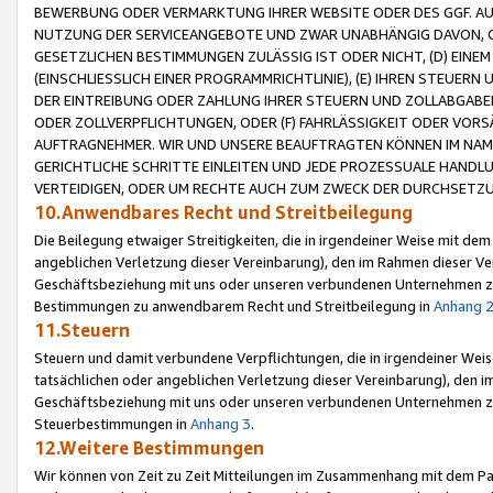
BEWERBUNG ODER VERMARKTUNG IHRER WEBSITE ODER DES GGF. AUF 
NUTZUNG DER SERVICEANGEBOTE UND ZWAR UNABHÄNGIG DAVON, O
GESETZLICHEN BESTIMMUNGEN ZULÄSSIG IST ODER NICHT, (D) EINE
(EINSCHLIESSLICH EINER PROGRAMMRICHTLINIE), (E) IHREN STEUER
DER EINTREIBUNG ODER ZAHLUNG IHRER STEUERN UND ZOLLABGAB
ODER ZOLLVERPFLICHTUNGEN, ODER (F) FAHRLÄSSIGKEIT ODER VORS
AUFTRAGNEHMER. WIR UND UNSERE BEAUFTRAGTEN KÖNNEN IM NAME
GERICHTLICHE SCHRITTE EINLEITEN UND JEDE PROZESSUALE HAND
VERTEIDIGEN, ODER UM RECHTE AUCH ZUM ZWECK DER DURCHSETZU
10.Anwendbares Recht und Streitbeilegung
Die Beilegung etwaiger Streitigkeiten, die in irgendeiner Weise mit de
angeblichen Verletzung dieser Vereinbarung), den im Rahmen dieser Ve
Geschäftsbeziehung mit uns oder unseren verbundenen Unternehmen zu
Bestimmungen zu anwendbarem Recht und Streitbeilegung in
Anhang 
11.Steuern
Steuern und damit verbundene Verpflichtungen, die in irgendeiner Wei
tatsächlichen oder angeblichen Verletzung dieser Vereinbarung), den 
Geschäftsbeziehung mit uns oder unseren verbundenen Unternehmen z
Steuerbestimmungen in
Anhang 3
.
12.Weitere Bestimmungen
Wir können von Zeit zu Zeit Mitteilungen im Zusammenhang mit dem Par