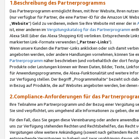
1.Beschreibung des Partnerprogramms
Das Partnerprogramm ermöglicht Ihnen, mit Ihrer Website, Ihren nutzer
(nur verfügbar für Partner, die eine Partner-ID für die Amazon UK We
„
Website
“) Geld zu verdienen, indem Sie Ihre Website mit einer der in
ist, einer anderen im
Vergütungskatalog für das Partnerprogramm
enth
Alexa Skill (über das Alexa Shopping Kit) verlinken. Entsprechende Lin
markierten Link-Formate verwenden („
Partner-Links
“).
Wenn unsere Kunden die Partner-Links anklicken oder sich damit verbi
angeboten werden, oder andere Handlungen vornehmen, können Sie eine
Partnerprogramm
näher beschrieben (und vorbehaltlich der dort festg
Produkte oder Leistungen können wir Ihnen Daten, Bilder, Texte, Linkfo
für Anwendungsprogramme, die Alexa-Funktionalität und weitere Inf
zur Verfügung stellen. Der Begriff „Programminhalte“ bezieht sich dabe
in Bezug auf Produkte, die auf Websites angeboten werden, bei denen 
2.Compliance-Anforderungen für das Partnerprog
Ihre Teilnahme am Partnerprogramm und der Bezug einer Vergütung setz
Sie sind verpflichtet, uns umgehend alle Informationen zu geben, die w
Für den Fall, dass Sie gegen diese Vereinbarung oder andere anwendba
uns zur Verfügung stehenden Rechten und Rechtsbehelfen, das Recht vo
Vergütungen ohne weitere Ankündigung (soweit nach geltendem Recht z
entsprechende Vergütungen zu haben) und zwar unabhängig davon, ob 