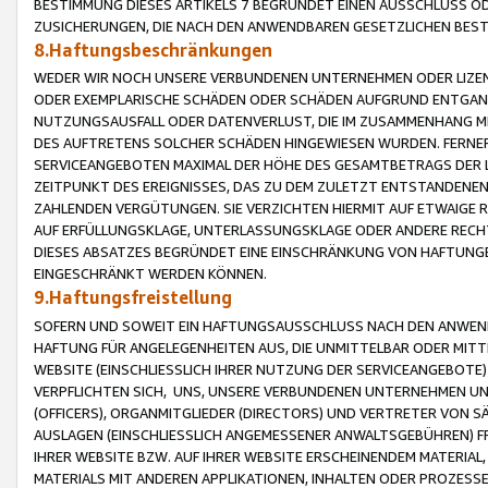
BESTIMMUNG DIESES ARTIKELS 7 BEGRÜNDET EINEN AUSSCHLUSS 
ZUSICHERUNGEN, DIE NACH DEN ANWENDBAREN GESETZLICHEN BE
8.Haftungsbeschränkungen
WEDER WIR NOCH UNSERE VERBUNDENEN UNTERNEHMEN ODER LIZEN
ODER EXEMPLARISCHE SCHÄDEN ODER SCHÄDEN AUFGRUND ENTGANG
NUTZUNGSAUSFALL ODER DATENVERLUST, DIE IM ZUSAMMENHANG MI
DES AUFTRETENS SOLCHER SCHÄDEN HINGEWIESEN WURDEN. FERN
SERVICEANGEBOTEN MAXIMAL DER HÖHE DES GESAMTBETRAGS DER 
ZEITPUNKT DES EREIGNISSES, DAS ZU DEM ZULETZT ENTSTANDENE
ZAHLENDEN VERGÜTUNGEN. SIE VERZICHTEN HIERMIT AUF ETWAIGE 
AUF ERFÜLLUNGSKLAGE, UNTERLASSUNGSKLAGE ODER ANDERE RECHT
DIESES ABSATZES BEGRÜNDET EINE EINSCHRÄNKUNG VON HAFTUNG
EINGESCHRÄNKT WERDEN KÖNNEN.
9.Haftungsfreistellung
SOFERN UND SOWEIT EIN HAFTUNGSAUSSCHLUSS NACH DEN ANWENDB
HAFTUNG FÜR ANGELEGENHEITEN AUS, DIE UNMITTELBAR ODER MITT
WEBSITE (EINSCHLIESSLICH IHRER NUTZUNG DER SERVICEANGEBOTE)
VERPFLICHTEN SICH, UNS, UNSERE VERBUNDENEN UNTERNEHMEN UN
(OFFICERS), ORGANMITGLIEDER (DIRECTORS) UND VERTRETER VON 
AUSLAGEN (EINSCHLIESSLICH ANGEMESSENER ANWALTSGEBÜHREN) FR
IHRER WEBSITE BZW. AUF IHRER WEBSITE ERSCHEINENDEM MATERIAL
MATERIALS MIT ANDEREN APPLIKATIONEN, INHALTEN ODER PROZESSE