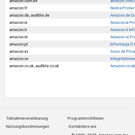
amazon.com.be
amazon.com.b
amazon.fr
Notice:Protec
amazon.de, audible.de
Amazon.de Da
amazon.ie
Amazon.ie Pri
amazon.it
Amazon.it Inf
amazon.nl
Amazon.nl Pri
amazon.pl
Informacja O
amazon.es
Aviso de Priv
amazon.se
Integritetsm
amazon.co.uk, audible.co.uk
Amazon.co.uk 
Teilnahmevereinbarung
Programmrichtlinien
Nutzungsbestimmungen
Kontaktiere uns