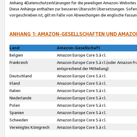
Anhang 4Datenschutzerklärungen für die jeweiligen Amazon-Websites
Diese Anhänge enthalten zur besseren Übersicht Übersetzungen. Sofe
vorgeschrieben ist, gilt im Falle von Abweichungen die englische Fass
ANHANG 1: AMAZON-GESELLSCHAFTEN UND AMAZO
Land
Amazon-Gesellschaft
Belgien
Amazon Europe Core S.à r.l.
Frankreich
Amazon Europe Core S.à r.l.(oder Amazon Fr
entsprechend der Mitteilung)
Deutschland
Amazon Europe Core S.à r.l.
Irland
Amazon Europe Core S.à r.l.
Italien
Amazon Europe Core S.à r.l.
Niederlande
Amazon Europe Core S.à r.l.
Polen
Amazon Europe Core S.à r.l.
Spanien
Amazon Europe Core S.à r.l.
Schweden
Amazon Europe Core S.à r.l.
Vereinigtes Königreich
Amazon Europe Core S.à r.l.