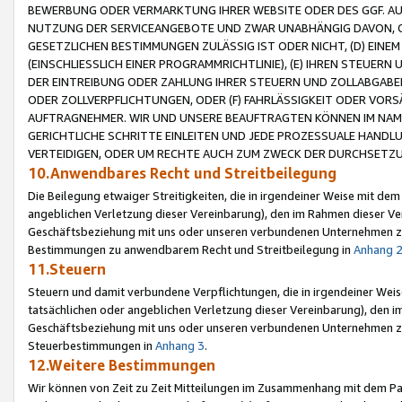
BEWERBUNG ODER VERMARKTUNG IHRER WEBSITE ODER DES GGF. AUF 
NUTZUNG DER SERVICEANGEBOTE UND ZWAR UNABHÄNGIG DAVON, O
GESETZLICHEN BESTIMMUNGEN ZULÄSSIG IST ODER NICHT, (D) EINE
(EINSCHLIESSLICH EINER PROGRAMMRICHTLINIE), (E) IHREN STEUER
DER EINTREIBUNG ODER ZAHLUNG IHRER STEUERN UND ZOLLABGAB
ODER ZOLLVERPFLICHTUNGEN, ODER (F) FAHRLÄSSIGKEIT ODER VORS
AUFTRAGNEHMER. WIR UND UNSERE BEAUFTRAGTEN KÖNNEN IM NAME
GERICHTLICHE SCHRITTE EINLEITEN UND JEDE PROZESSUALE HAND
VERTEIDIGEN, ODER UM RECHTE AUCH ZUM ZWECK DER DURCHSETZU
10.Anwendbares Recht und Streitbeilegung
Die Beilegung etwaiger Streitigkeiten, die in irgendeiner Weise mit de
angeblichen Verletzung dieser Vereinbarung), den im Rahmen dieser Ve
Geschäftsbeziehung mit uns oder unseren verbundenen Unternehmen zu
Bestimmungen zu anwendbarem Recht und Streitbeilegung in
Anhang 
11.Steuern
Steuern und damit verbundene Verpflichtungen, die in irgendeiner Wei
tatsächlichen oder angeblichen Verletzung dieser Vereinbarung), den 
Geschäftsbeziehung mit uns oder unseren verbundenen Unternehmen z
Steuerbestimmungen in
Anhang 3
.
12.Weitere Bestimmungen
Wir können von Zeit zu Zeit Mitteilungen im Zusammenhang mit dem Par