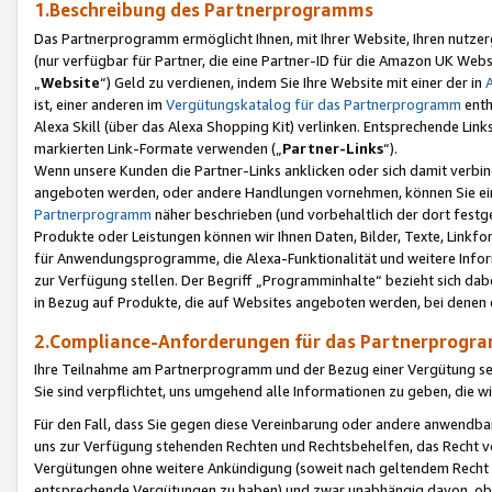
1.Beschreibung des Partnerprogramms
Das Partnerprogramm ermöglicht Ihnen, mit Ihrer Website, Ihren nutzer
(nur verfügbar für Partner, die eine Partner-ID für die Amazon UK We
„
Website
“) Geld zu verdienen, indem Sie Ihre Website mit einer der in
ist, einer anderen im
Vergütungskatalog für das Partnerprogramm
enth
Alexa Skill (über das Alexa Shopping Kit) verlinken. Entsprechende Lin
markierten Link-Formate verwenden („
Partner-Links
“).
Wenn unsere Kunden die Partner-Links anklicken oder sich damit verbi
angeboten werden, oder andere Handlungen vornehmen, können Sie eine
Partnerprogramm
näher beschrieben (und vorbehaltlich der dort festg
Produkte oder Leistungen können wir Ihnen Daten, Bilder, Texte, Linkfo
für Anwendungsprogramme, die Alexa-Funktionalität und weitere Inf
zur Verfügung stellen. Der Begriff „Programminhalte“ bezieht sich dabe
in Bezug auf Produkte, die auf Websites angeboten werden, bei denen 
2.Compliance-Anforderungen für das Partnerprog
Ihre Teilnahme am Partnerprogramm und der Bezug einer Vergütung setz
Sie sind verpflichtet, uns umgehend alle Informationen zu geben, die w
Für den Fall, dass Sie gegen diese Vereinbarung oder andere anwendba
uns zur Verfügung stehenden Rechten und Rechtsbehelfen, das Recht vo
Vergütungen ohne weitere Ankündigung (soweit nach geltendem Recht z
entsprechende Vergütungen zu haben) und zwar unabhängig davon, ob 