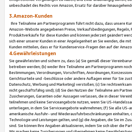
unbeschadet des Rechts von Amazon, Ersatz für darüber hinausgehen
3.Amazon-Kunden
Ihre Teilnahme am Partnerprogramm führt nicht dazu, dass unsere Kun
Amazon-Website angegebenen Preise, Verkaufsbedingungen, Regeln, Ri
Produktverkäufe für diese Kunden und können jederzeit geändert werde
sich einer unserer Kunden in einer Angelegenheit an Sie wenden, die 
Kunden mitteilen, dass er für Kundenservice-Fragen den auf der Ama
4.Gewährleistungen
Sie gewährleisten und sichern zu, dass (a) Sie gemäß dieser Vereinba
betreiben werden; (b) weder Ihre Teilnahme am Partnerprogramm noch d
Bestimmungen, Verordnungen, Vorschriften, Anordnungen, Konzessionen,
Gerichtsurteile und -beschlüsse oder andere Auflagen einer für Sie zu
Datenschutz, Werbung und Marketing) verstoßen; (c) Sie rechtswirksam 
nicht geschäftsfähig sind); (d) Sie den Nutzen der Teilnahme am Partne
Zusicherungen, Garantien oder Aussagen verlassen, die in dieser Verein
teilnehmen und keine Serviceangebote nutzen, wenn Sie US-Handelssa
unterliegen, in dem Sie Serviceangebote wahrnehmen; (f) Sie alle US
amerikanische Ausfuhr- und Wiederausfuhrbeschränkungen einhalten, 
Technologie und Leistungen gelten, und (g) die Angaben, die Sie im 
sind. Sie können Ihre Angaben aktualisieren, indem Sie sich über die 
Wir machen keine Zusicherungen und übernehmen keine Gewährleistun