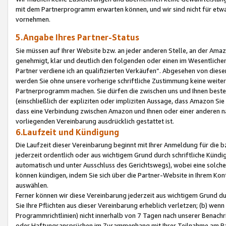
mit dem Partnerprogramm erwarten können, und wir sind nicht für etwa
vornehmen.
5.Angabe Ihres Partner-Status
Sie müssen auf Ihrer Website bzw. an jeder anderen Stelle, an der Am
genehmigt, klar und deutlich den folgenden oder einen im Wesentlichen
Partner verdiene ich an qualifizierten Verkäufen“. Abgesehen von die
werden Sie ohne unsere vorherige schriftliche Zustimmung keine weite
Partnerprogramm machen. Sie dürfen die zwischen uns und Ihnen best
(einschließlich der expliziten oder impliziten Aussage, dass Amazon Si
dass eine Verbindung zwischen Amazon und Ihnen oder einer anderen natü
vorliegenden Vereinbarung ausdrücklich gestattet ist.
6.Laufzeit und Kündigung
Die Laufzeit dieser Vereinbarung beginnt mit Ihrer Anmeldung für die 
jederzeit ordentlich oder aus wichtigem Grund durch schriftliche Kündi
automatisch und unter Ausschluss des Gerichtswegs), wobei eine solch
können kündigen, indem Sie sich über die Partner-Website in Ihrem Ko
auswählen.
Ferner können wir diese Vereinbarung jederzeit aus wichtigem Grund dur
Sie Ihre Pflichten aus dieser Vereinbarung erheblich verletzen; (b) wen
Programmrichtlinien) nicht innerhalb von 7 Tagen nach unserer Benachr
oder Haftungsansprüchen im Zusammenhang mit Ihrer Teilnahme am Pa