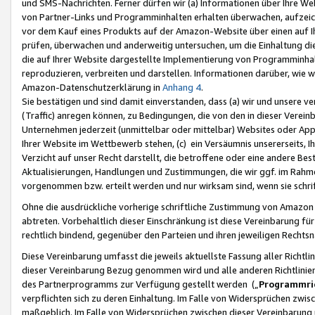
und SMS-Nachrichten. Ferner dürfen wir (a) Informationen über Ihre We
von Partner-Links und Programminhalten erhalten überwachen, aufzei
vor dem Kauf eines Produkts auf der Amazon-Website über einen auf Ih
prüfen, überwachen und anderweitig untersuchen, um die Einhaltung dies
die auf Ihrer Website dargestellte Implementierung von Programminhalt
reproduzieren, verbreiten und darstellen. Informationen darüber, wie w
Amazon-Datenschutzerklärung in
Anhang 4
.
Sie bestätigen und sind damit einverstanden, dass (a) wir und unsere 
(Traffic) anregen können, zu Bedingungen, die von den in dieser Vere
Unternehmen jederzeit (unmittelbar oder mittelbar) Websites oder Appl
Ihrer Website im Wettbewerb stehen, (c) ein Versäumnis unsererseits, I
Verzicht auf unser Recht darstellt, die betroffene oder eine andere B
Aktualisierungen, Handlungen und Zustimmungen, die wir ggf. im Rahme
vorgenommen bzw. erteilt werden und nur wirksam sind, wenn sie schri
Ohne die ausdrückliche vorherige schriftliche Zustimmung von Amazon
abtreten. Vorbehaltlich dieser Einschränkung ist diese Vereinbarung f
rechtlich bindend, gegenüber den Parteien und ihren jeweiligen Rech
Diese Vereinbarung umfasst die jeweils aktuellste Fassung aller Richtli
dieser Vereinbarung Bezug genommen wird und alle anderen Richtlinie
des Partnerprogramms zur Verfügung gestellt werden („
Programmric
verpflichten sich zu deren Einhaltung. Im Falle von Widersprüchen zwi
maßgeblich. Im Falle von Widersprüchen zwischen dieser Vereinbarun