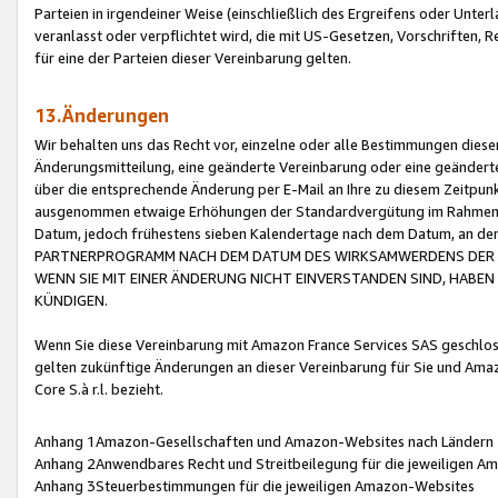
Parteien in irgendeiner Weise (einschließlich des Ergreifens oder Unt
veranlasst oder verpflichtet wird, die mit US-Gesetzen, Vorschriften,
für eine der Parteien dieser Vereinbarung gelten.
13.Änderungen
Wir behalten uns das Recht vor, einzelne oder alle Bestimmungen diese
Änderungsmitteilung, eine geänderte Vereinbarung oder eine geänderte 
über die entsprechende Änderung per E-Mail an Ihre zu diesem Zeitpun
ausgenommen etwaige Erhöhungen der Standardvergütung im Rahmen
Datum, jedoch frühestens sieben Kalendertage nach dem Datum, an de
PARTNERPROGRAMM NACH DEM DATUM DES WIRKSAMWERDENS DER Ä
WENN SIE MIT EINER ÄNDERUNG NICHT EINVERSTANDEN SIND, HABEN S
KÜNDIGEN.
Wenn Sie diese Vereinbarung mit Amazon France Services SAS geschlo
gelten zukünftige Änderungen an dieser Vereinbarung für Sie und Ama
Core S.à r.l. bezieht.
Anhang 1Amazon-Gesellschaften und Amazon-Websites nach Ländern
Anhang 2Anwendbares Recht und Streitbeilegung für die jeweiligen 
Anhang 3Steuerbestimmungen für die jeweiligen Amazon-Websites