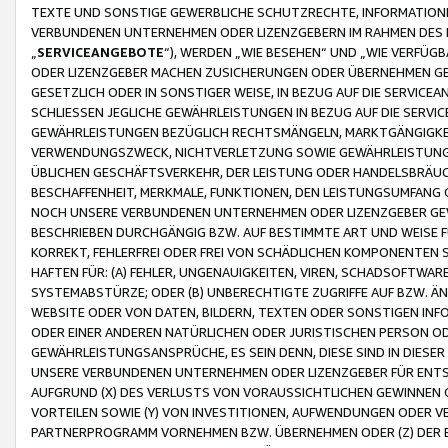
TEXTE UND SONSTIGE GEWERBLICHE SCHUTZRECHTE, INFORMATIONE
VERBUNDENEN UNTERNEHMEN ODER LIZENZGEBERN IM RAHMEN DES
„
SERVICEANGEBOTE
“), WERDEN „WIE BESEHEN“ UND „WIE VERFÜ
ODER LIZENZGEBER MACHEN ZUSICHERUNGEN ODER ÜBERNEHMEN GEW
GESETZLICH ODER IN SONSTIGER WEISE, IN BEZUG AUF DIE SERVI
SCHLIESSEN JEGLICHE GEWÄHRLEISTUNGEN IN BEZUG AUF DIE SERVI
GEWÄHRLEISTUNGEN BEZÜGLICH RECHTSMÄNGELN, MARKTGÄNGIGKEIT
VERWENDUNGSZWECK, NICHTVERLETZUNG SOWIE GEWÄHRLEISTUNGEN 
ÜBLICHEN GESCHÄFTSVERKEHR, DER LEISTUNG ODER HANDELSBRÄUCH
BESCHAFFENHEIT, MERKMALE, FUNKTIONEN, DEN LEISTUNGSUMFANG 
NOCH UNSERE VERBUNDENEN UNTERNEHMEN ODER LIZENZGEBER GEWÄ
BESCHRIEBEN DURCHGÄNGIG BZW. AUF BESTIMMTE ART UND WEISE
KORREKT, FEHLERFREI ODER FREI VON SCHÄDLICHEN KOMPONENTEN
HAFTEN FÜR: (A) FEHLER, UNGENAUIGKEITEN, VIREN, SCHADSOFTW
SYSTEMABSTÜRZE; ODER (B) UNBERECHTIGTE ZUGRIFFE AUF BZW. 
WEBSITE ODER VON DATEN, BILDERN, TEXTEN ODER SONSTIGEN INF
ODER EINER ANDEREN NATÜRLICHEN ODER JURISTISCHEN PERSON OD
GEWÄHRLEISTUNGSANSPRÜCHE, ES SEIN DENN, DIESE SIND IN DIES
UNSERE VERBUNDENEN UNTERNEHMEN ODER LIZENZGEBER FÜR EN
AUFGRUND (X) DES VERLUSTS VON VORAUSSICHTLICHEN GEWINNEN
VORTEILEN SOWIE (Y) VON INVESTITIONEN, AUFWENDUNGEN ODER VE
PARTNERPROGRAMM VORNEHMEN BZW. ÜBERNEHMEN ODER (Z) DER 