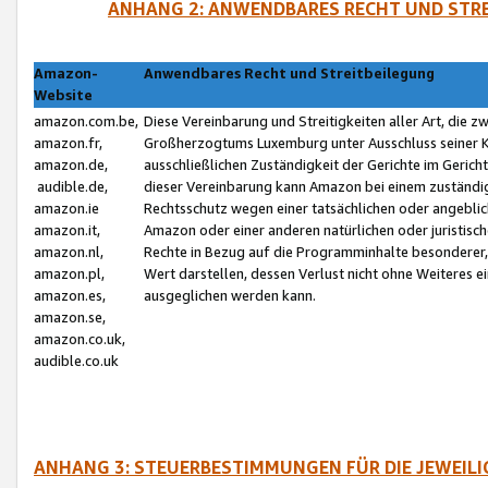
ANHANG 2: ANWENDBARES RECHT UND STRE
Amazon-
Anwendbares Recht und Streitbeilegung
Website
amazon.com.be,
Diese Vereinbarung und Streitigkeiten aller Art, die 
amazon.fr,
Großherzogtums Luxemburg unter Ausschluss seiner Kol
amazon.de,
ausschließlichen Zuständigkeit der Gerichte im Geri
audible.de,
dieser Vereinbarung kann Amazon bei einem zuständig
amazon.ie
Rechtsschutz wegen einer tatsächlichen oder angebli
amazon.it,
Amazon oder einer anderen natürlichen oder juristisc
amazon.nl,
Rechte in Bezug auf die Programminhalte besonderer,
amazon.pl,
Wert darstellen, dessen Verlust nicht ohne Weiteres e
amazon.es,
ausgeglichen werden kann.
amazon.se,
amazon.co.uk,
audible.co.uk
ANHANG 3: STEUERBESTIMMUNGEN FÜR DIE JEWEIL