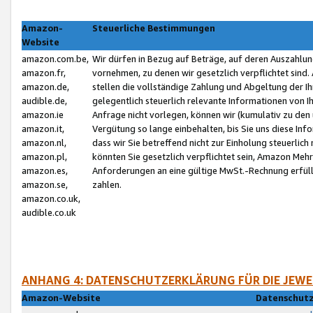
Amazon-
Steuerliche Bestimmungen
Website
amazon.com.be,
Wir dürfen in Bezug auf Beträge, auf deren Auszahlun
amazon.fr,
vornehmen, zu denen wir gesetzlich verpflichtet sind
amazon.de,
stellen die vollständige Zahlung und Abgeltung der 
audible.de,
gelegentlich steuerlich relevante Informationen von I
amazon.ie
Anfrage nicht vorlegen, können wir (kumulativ zu de
amazon.it,
Vergütung so lange einbehalten, bis Sie uns diese Inf
amazon.nl,
dass wir Sie betreffend nicht zur Einholung steuerlich 
amazon.pl,
könnten Sie gesetzlich verpflichtet sein, Amazon Meh
amazon.es,
Anforderungen an eine gültige MwSt.-Rechnung erfüllt
amazon.se,
zahlen.
amazon.co.uk,
audible.co.uk
ANHANG 4: DATENSCHUTZERKLÄRUNG FÜR DIE JEWE
Amazon-Website
Datenschutz