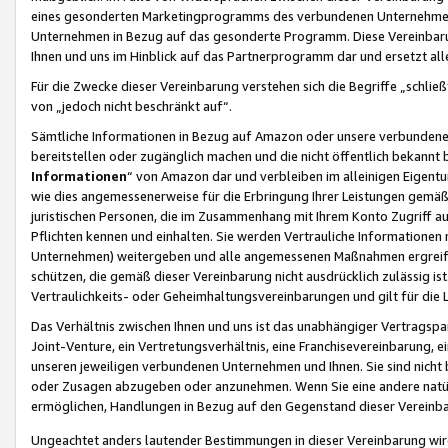
eines gesonderten Marketingprogramms des verbundenen Unternehmens
Unternehmen in Bezug auf das gesonderte Programm. Diese Vereinbarung
Ihnen und uns im Hinblick auf das Partnerprogramm dar und ersetzt al
Für die Zwecke dieser Vereinbarung verstehen sich die Begriffe „schließ
von „jedoch nicht beschränkt auf“.
Sämtliche Informationen in Bezug auf Amazon oder unsere verbunde
bereitstellen oder zugänglich machen und die nicht öffentlich bekannt bz
Informationen
“ von Amazon dar und verbleiben im alleinigen Eigent
wie dies angemessenerweise für die Erbringung Ihrer Leistungen gemäß d
juristischen Personen, die im Zusammenhang mit Ihrem Konto Zugriff au
Pflichten kennen und einhalten. Sie werden Vertrauliche Informationen 
Unternehmen) weitergeben und alle angemessenen Maßnahmen ergreifen
schützen, die gemäß dieser Vereinbarung nicht ausdrücklich zulässig is
Vertraulichkeits- oder Geheimhaltungsvereinbarungen und gilt für die
Das Verhältnis zwischen Ihnen und uns ist das unabhängiger Vertragspa
Joint-Venture, ein Vertretungsverhältnis, eine Franchisevereinbarung, 
unseren jeweiligen verbundenen Unternehmen und Ihnen. Sie sind ni
oder Zusagen abzugeben oder anzunehmen. Wenn Sie eine andere natürli
ermöglichen, Handlungen in Bezug auf den Gegenstand dieser Vereinbar
Ungeachtet anders lautender Bestimmungen in dieser Vereinbarung wird