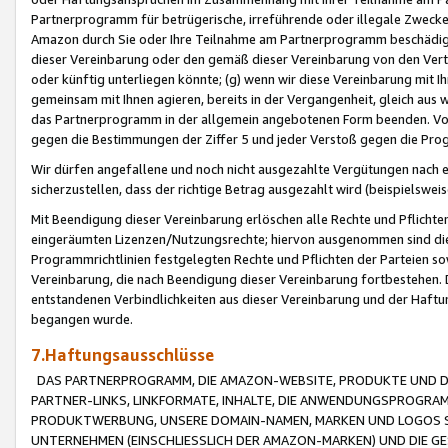
Partnerprogramm für betrügerische, irreführende oder illegale Zwecke
Amazon durch Sie oder Ihre Teilnahme am Partnerprogramm beschädig
dieser Vereinbarung oder den gemäß dieser Vereinbarung von den Vertr
oder künftig unterliegen könnte; (g) wenn wir diese Vereinbarung mit I
gemeinsam mit Ihnen agieren, bereits in der Vergangenheit, gleich aus
das Partnerprogramm in der allgemein angebotenen Form beenden. Vors
gegen die Bestimmungen der Ziffer 5 und jeder Verstoß gegen die Prog
Wir dürfen angefallene und noch nicht ausgezahlte Vergütungen nach 
sicherzustellen, dass der richtige Betrag ausgezahlt wird (beispielsw
Mit Beendigung dieser Vereinbarung erlöschen alle Rechte und Pflichte
eingeräumten Lizenzen/Nutzungsrechte; hiervon ausgenommen sind die in 
Programmrichtlinien festgelegten Rechte und Pflichten der Parteien sow
Vereinbarung, die nach Beendigung dieser Vereinbarung fortbestehen. D
entstandenen Verbindlichkeiten aus dieser Vereinbarung und der Haft
begangen wurde.
7.Haftungsausschlüsse
DAS PARTNERPROGRAMM, DIE AMAZON-WEBSITE, PRODUKTE UND DI
PARTNER-LINKS, LINKFORMATE, INHALTE, DIE ANWENDUNGSPROGR
PRODUKTWERBUNG, UNSERE DOMAIN-NAMEN, MARKEN UND LOGOS S
UNTERNEHMEN (EINSCHLIESSLICH DER AMAZON-MARKEN) UND DIE GE