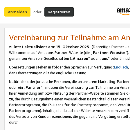
Anmelden
Registrieren
oder
Vereinbarung zur Teilnahme am 
zuletzt aktualisiert am
:
15. Oktober 2025
(Derzeitige Partner - 
Willkommen auf Amazons Partner-Website (die „
Partner-Website
“)
genannten Amazon-Gesellschaften („
Amazon
“ oder „
uns
“ oder ähnli
Übersetzungen stehen in folgenden Sprachen zur Verfügung :
Englisch
,
den Übersetzungen gilt die englische Fassung.
Natürliche oder juristische Personen, die an unserem Marketing-Partn
oder ein „
Partner
“), müssen die Vereinbarung zur Teilnahme am Ama
Ihrer Anmeldung auf bzw. Nutzung der Partner-Website stimmen Sie die
zu, die durch Bezugnahme einen wesentlichen Bestandteil dieser Verei
Partnerprogramm, die IP-Lizenz für das Partnerprogramm, den Vergütu
Partnerprogramm). Inhalte, die du auf der Website Amazon.com veröffe
des Verbots von Kundenrezensionen, die gegen eine Vergütung erstellt, 
durch.